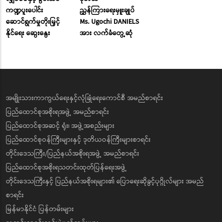
ကဏ္ဍပူးပေါင်း
ညွှန်ကြားရေးမှူးချုပ်
ဆောင်ရွက်မှုတိုးမြှင့်
Ms. Ugochi DANIELS
နိုင်ရေး ဆွေးနွေး
အား လက်ခံတွေ့ဆုံ
အမျိုးသားကာကွယ်ရေးနှင့်လုံခြုံရေးကောင်စီ အမည်စာရင်း
ပြည်ထောင်စုအစိုးရအဖွဲ့ အမည်စာရင်း
ပြည်ထောင်စုအဆင့် ရုံး၊ အဖွဲ့အစည်းများ
ပြည်ထောင်စုဝန်ကြီးများနှင့် ဒုတိယဝန်ကြီးများစာရင်း
တိုင်းဒေသကြီး/ပြည်နယ်အစိုးရအဖွဲ့ အမည်စာရင်း
ပြည်ထောင်စုအစိုးရသတင်းထုတ်ပြန်ရေးအဖွဲ့
တိုင်းဒေသကြီးနှင့် ပြည်နယ်အစိုးရများ၏ ပြောရေးဆိုခွင့်ပုဂ္ဂိုလ်များ အမည်
စာရင်း
မြန်မာနိုင်ငံ ပြန်တမ်းများ