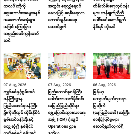
ကလပ်)တို့ကို
အတွင်း ရေလျှံရေဝပ်
ထိန်းသိမ်းရေးလုပ်ငန်း
ရှေးဟောင်းအမွေအနှစ်
နေသဖြင့် ရေစီးရေလာ
များ ဟန်ချက်ညီညီ
အဆောက်အအုံများ
ကောင်းမွန်စေရေး
ပေါင်းစပ်ဆောင်ရွက်
အဖြစ် ကြေးပြား
ဆောင်ရွက်
နိုင်ရန် လိုအပ်
ကမ္ပည်းမော်ကွန်းတပ်
ဆင်
07 Aug, 2026
07 Aug, 2026
06 Aug, 2026
လျှပ်စစ်နှင့်စွမ်းအင်
ပြည်ထောင်စုဝန်ကြီး
မြန်မာ့
ဝန်ကြီးဌာန
ဒေါက်တာသက်ခိုင်ဝင်း
ကျောက်မျက်ရတနာ
ပြည်ထောင်စုဝန်ကြီး
အပြည်ပြည်ဆိုင်ရာ
ပြတိုက်
ဦးကိုကိုလွင် ထိုင်းနိုင်ငံ
ရွှေ့ပြောင်းသွားလာရေး
(နေပြည်တော်) အကြီး
စွမ်းအင်ဝန်ကြီးနှင့်
အဖွဲ့ (IOM) ရုံးချုပ်
စားပြုပြင်မှုများ
တွေ့ဆုံ၍ နှစ်နိုင်ငံ
Operations ဌာန
ဆောင်ရွက်လျက်ရှိ
လျှပ်စစ်နှင့် စွမ်းအင်
ဒုတိယ