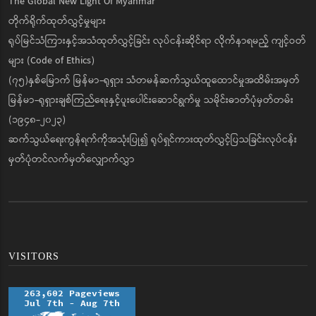
The Global New Light Of Myanmar
တိုက်ရိုက်ထုတ်လွှင့်မှုများ
ရုပ်မြင်သံကြားနှင့်အသံထုတ်လွှင့်ခြင်း လုပ်ငန်းဆိုင်ရာ လိုက်နာရမည့် ကျင့်ဝတ်
များ (Code of Ethics)
(၇၅)နှစ်မြောက် မြန်မာ-ရုရှား သံတမန်ဆက်သွယ်ထူထောင်မှုအထိမ်းအမှတ်
မြန်မာ-ရုရှားချစ်ကြည်ရေးနှင့်ပူးပေါင်းဆောင်ရွက်မှု သမိုင်းဓာတ်ပုံမှတ်တမ်း
(၁၉၄၈-၂၀၂၃)
ဆက်သွယ်ရေးကွန်ရက်ကိုအသုံးပြု၍ ရုပ်ရှင်ကားထုတ်လွှင့်ပြသခြင်းလုပ်ငန်း
မှတ်ပုံတင်လက်မှတ်လျှောက်လွှာ
VISITORS