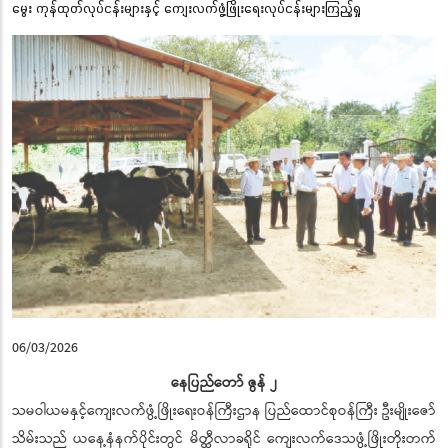
မွေး ကုန်ထုတ်လုပ်ငန်းများနှင့် ကျေးလက်ဖွံ့ဖြိုးရေးလုပ်ငန်းများကြည့်ရှု
06/03/2026
နေပြည်တော် ဇွန် ၂
သမဝါယမနှင့်ကျေးလက်ဖွံ့ဖြိုးရေးဝန်ကြီးဌာန ပြည်ထောင်စုဝန်ကြီး ဦးမျိုးဇော်
သိမ်းသည် ယနေ့နံနက်ပိုင်းတွင် မိတ္ထီလာခရိုင် ကျေးလက်ဒေသဖွံ့ဖြိုးတိုးတက်