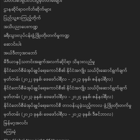
သတင်းစာရှင်းလင်းပွဲမှတ်တမ်းများ
ဌာနဆိုင်ရာဝက်ဘ်ဆိုက်များ
ပြည်သူ့စာကြည့်တိုက်
အသိပညာပေးကဏ္ဍ
ခရီးသွားလုပ်ငန်းဖွံ့ဖြိုးတိုးတက်မှုကဏ္ဍ
ဆောင်းပါး
အယ်ဒီတာ့အာဘော်
မီဒီယာနှင့်သတင်းအချက်အလက်ဆိုင်ရာ သိနားလည်မှု
နိုင်ငံတော်စီမံအုပ်ချုပ်ရေးကောင်စီ၏ နိုင်ငံအကျိုး သယ်ပိုးဆောင်ရွက်ချက်
မှတ်တမ်း (၂၀၂၂ ခုနှစ်၊ ဖေဖော်ဝါရီလ - ၂၀၂၃ ခုနှစ်၊ ဇန်နဝါရီလ)
နိုင်ငံတော်စီမံအုပ်ချုပ်ရေးကောင်စီ၏ နိုင်ငံအကျိုး သယ်ပိုးဆောင်ရွက်ချက်
မှတ်တမ်း (၂၀၂၃ ခုနှစ်၊ ဖေဖော်ဝါရီလ - ၂၀၂၄ ခုနှစ်၊ ဇန်နဝါရီလ)
နိုင်ငံတော်စီမံအုပ်ချုပ်ရေးကောင်စီ တာဝန်ယူခဲ့သည့်ကာလ ဖွံ့ဖြိုးတိုးတက်မှု
မှတ်တမ်း (၂၀၂၁ ခုနှစ်၊ ဖေဖော်ဝါရီလ - ၂၀၂၃ ခုနှစ်၊ ဒီဇင်ဘာလ)
မြန်မာ့အလင်း
ကြေးမုံ