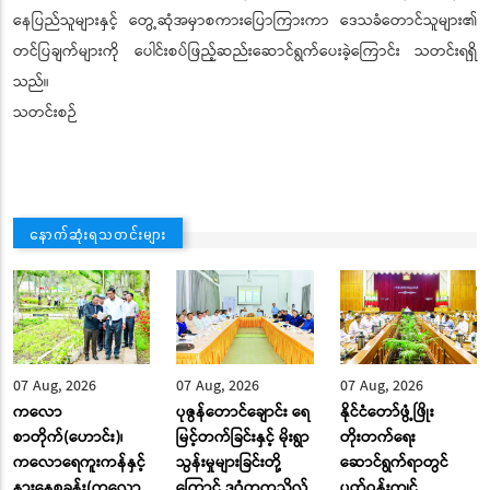
နေပြည်သူများနှင့် တွေ့ဆုံအမှာစကားပြောကြားကာ ဒေသခံတောင်သူများ၏
တင်ပြချက်များကို ပေါင်းစပ်ဖြည့်ဆည်းဆောင်ရွက်ပေးခဲ့ကြောင်း သတင်းရရှိ
သည်။
သတင်းစဉ်
နောက်ဆုံးရသတင်းများ
07 Aug, 2026
07 Aug, 2026
07 Aug, 2026
ကလော
ပုဇွန်တောင်ချောင်း ရေ
နိုင်ငံတော်ဖွံ့ဖြိုး
စာတိုက်(ဟောင်း)၊
မြင့်တက်ခြင်းနှင့် မိုးရွာ
တိုးတက်ရေး
ကလောရေကူးကန်နှင့်
သွန်းမှုများခြင်းတို့
ဆောင်ရွက်ရာတွင်
နားနေစခန်း(ကလော
ကြောင့် ဒဂုံတက္ကသိုလ်
ပတ်ဝန်းကျင်