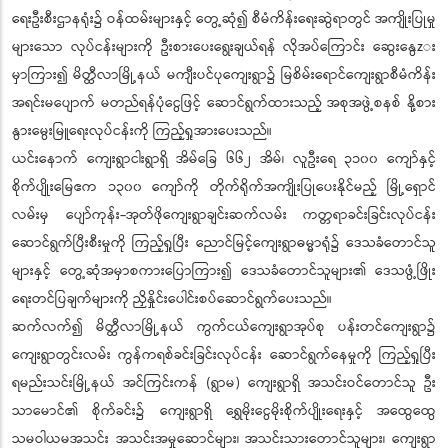
ရေးဦးစီးဌာနရုံး၌ ဝန်ထမ်းများနှင့် တွေ့ဆုံ၍ စီမံကိန်းရေးဆွဲရာတွင် အကျိုးပြုမှု
များသော လုပ်ငန်းများကို ဦးစားပေးရွေးချယ်ရန် လိုအပ်ကြောင်း ဆွေးနွေzး
မှာကြား၍ မိတ္ထီလာမြို့နယ် မကျီးပင်ပုကျေးရွာ၌ မြစိမ်းရောင်ကျေးရွာစီမံကိန်း
အရင်းမပျောက် မတည်ရန်ပုံငွေဖြင့် ဆောင်ရွက်ထားသည့် အစုအဖွဲ့စနစ် နို့စား
နွားမွေးမြူရေးလုပ်ငန်းကို ကြည့်ရှုအားပေးသည်။
ယင်းနောက် ကျေးရွာငါးရွာရှိ အိမ်ခြေ ၆၆၂ အိမ်၊ လူဦးရေ ၃၁၀၀ ကျော်နှင့်
စိုက်ပျိုးမြေဧက ၁၃၀၀ ကျော်ကို တိုက်ရိုက်အကျိုးပြုပေးနိုင်မည့် မြို့ရှောင်
လမ်းမှ ပျော်ကုန်း-အုတ်ဖိုကျေးရွာချင်းဆက်လမ်း ကတ္တရာခင်းခြင်းလုပ်ငန်း
ဆောင်ရွက်ပြီးစီးမှုကို ကြည့်ရှုပြီး ညောင်မြင့်ကျေးရွာဓမ္မာရုံ၌ ဒေသခံတောင်သူ
များနှင့် တွေ့ဆုံအမှာစကားပြောကြား၍ ဒေသခံတောင်သူများ၏ ဒေသဖွံ့ဖြိုး
ရေးတင်ပြချက်များကို ညှိနှိုင်းပေါင်းစပ်ဆောင်ရွက်ပေးသည်။
ဆက်လက်၍ မိတ္ထီလာမြို့နယ် ကွက်ငယ်ကျေးရွာအုပ်စု ပန်းတင်ကျေးရွာ၌
ကျေးရွာတွင်းလမ်း ကွန်ကရစ်ခင်းခြင်းလုပ်ငန်း ဆောင်ရွက်နေမှုကို ကြည့်ရှုပြီး
ရမည်းသင်းမြို့နယ် အင်ကြင်းကန် (ရွာမ) ကျေးရွာရှိ အသင်းဝင်တောင်သူ ဦး
သာမောင်၏ စိုက်ခင်း၌ ကျေးရွာရှိ ရွှေမိုးငွေမိုးစိုက်ပျိုးရေးနှင့် အထွေထွေ
သမဝါယမအသင်း အသင်းအမှုဆောင်များ၊ အသင်းသားတောင်သူများ၊ ကျေးရွာ