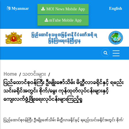
Skip
Myanmar
English
to
MOI News Mobile App
main
mTube Mobile App
content
Home
သတင်းများ
/
/
Breadcrumb
ပြည်ထောင်စုဝန်ကြီး ဦးမျိုးဇော်သိမ်း မိတ္ထီလာခရိုင်နှင့် ရမည်း
သင်းခရိုင်အတွင်း စိုက်/မွေး ကုန်ထုတ်လုပ်ငန်းများနှင့်
ကျေးလက်ဖွံ့ဖြိုးရေးလုပ်ငန်းများကြည့်ရှု
ပြည်ထောင်စုဝန်ကြီး ဦးမျိုးဇော်သိမ်း မိတ္ထီလာခရိုင်နှင့် ရမည်းသင်းခရိုင်အတွင်း စိုက်/