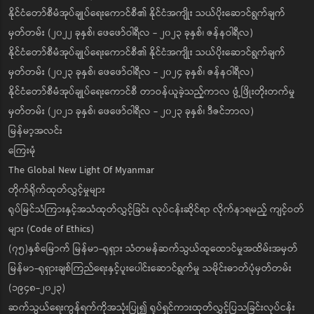
နိုင်ငံတော်စီမံအုပ်ချုပ်ရေးကောင်စီ၏ နိုင်ငံအကျိုး သယ်ပိုးဆောင်ရွက်ချက်
မှတ်တမ်း (၂၀၂၂ ခုနှစ်၊ ဖေဖော်ဝါရီလ - ၂၀၂၃ ခုနှစ်၊ ဇန်နဝါရီလ)
နိုင်ငံတော်စီမံအုပ်ချုပ်ရေးကောင်စီ၏ နိုင်ငံအကျိုး သယ်ပိုးဆောင်ရွက်ချက်
မှတ်တမ်း (၂၀၂၃ ခုနှစ်၊ ဖေဖော်ဝါရီလ - ၂၀၂၄ ခုနှစ်၊ ဇန်နဝါရီလ)
နိုင်ငံတော်စီမံအုပ်ချုပ်ရေးကောင်စီ တာဝန်ယူခဲ့သည့်ကာလ ဖွံ့ဖြိုးတိုးတက်မှု
မှတ်တမ်း (၂၀၂၁ ခုနှစ်၊ ဖေဖော်ဝါရီလ - ၂၀၂၃ ခုနှစ်၊ ဒီဇင်ဘာလ)
မြန်မာ့အလင်း
ကြေးမုံ
The Global New Light Of Myanmar
တိုက်ရိုက်ထုတ်လွှင့်မှုများ
ရုပ်မြင်သံကြားနှင့်အသံထုတ်လွှင့်ခြင်း လုပ်ငန်းဆိုင်ရာ လိုက်နာရမည့် ကျင့်ဝတ်
များ (Code of Ethics)
(၇၅)နှစ်မြောက် မြန်မာ-ရုရှား သံတမန်ဆက်သွယ်ထူထောင်မှုအထိမ်းအမှတ်
မြန်မာ-ရုရှားချစ်ကြည်ရေးနှင့်ပူးပေါင်းဆောင်ရွက်မှု သမိုင်းဓာတ်ပုံမှတ်တမ်း
(၁၉၄၈-၂၀၂၃)
ဆက်သွယ်ရေးကွန်ရက်ကိုအသုံးပြု၍ ရုပ်ရှင်ကားထုတ်လွှင့်ပြသခြင်းလုပ်ငန်း