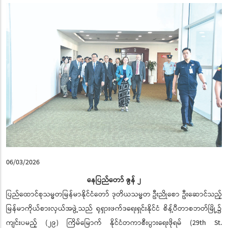
06/03/2026
နေပြည်တော် ဇွန် ၂
ပြည်ထောင်စုသမ္မတမြန်မာနိုင်ငံတော် ဒုတိယသမ္မတ ဦးညိုစော ဦးဆောင်သည့်
မြန်မာကိုယ်စားလှယ်အဖွဲ့သည် ရုရှားဖက်ဒရေးရှင်းနိုင်ငံ စိန့်ပီတာစဘတ်မြို့၌
ကျင်းပမည့် (၂၉) ကြိမ်မြောက် နိုင်ငံတကာစီးပွားရေးဖိုရမ် (29th St.