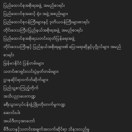
ပြည်ထောင်စုအစိုးရအဖွဲ့ အမည်စာရင်း
ပြည်ထောင်စုအဆင့် ရုံး၊ အဖွဲ့အစည်းများ
ပြည်ထောင်စုဝန်ကြီးများနှင့် ဒုတိယဝန်ကြီးများစာရင်း
တိုင်းဒေသကြီး/ပြည်နယ်အစိုးရအဖွဲ့ အမည်စာရင်း
ပြည်ထောင်စုအစိုးရသတင်းထုတ်ပြန်ရေးအဖွဲ့
တိုင်းဒေသကြီးနှင့် ပြည်နယ်အစိုးရများ၏ ပြောရေးဆိုခွင့်ပုဂ္ဂိုလ်များ အမည်
စာရင်း
မြန်မာနိုင်ငံ ပြန်တမ်းများ
သတင်းစာရှင်းလင်းပွဲမှတ်တမ်းများ
ဌာနဆိုင်ရာဝက်ဘ်ဆိုက်များ
ပြည်သူ့စာကြည့်တိုက်
အသိပညာပေးကဏ္ဍ
ခရီးသွားလုပ်ငန်းဖွံ့ဖြိုးတိုးတက်မှုကဏ္ဍ
ဆောင်းပါး
အယ်ဒီတာ့အာဘော်
မီဒီယာနှင့်သတင်းအချက်အလက်ဆိုင်ရာ သိနားလည်မှု