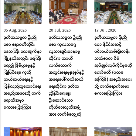
05 Aug, 2026
20 Jul, 2026
17 Jul, 2026
ဒုတိယသမ္မတ ဦးညို
ဒုတိယသမ္မတ ဦးညို
ဒုတိယသမ္မတ ဦးညို
စော ဧရာဝတီတိုင်း
စော ကုလသမဂ္ဂ
စော နိုင်ငံအဆင့်
ဒေသကြီး လေးမျက်နှာ
လူသားချင်းစာနာမှု
ပင်လယ်ကမ်းရိုးတန်း
မြို့နယ်အတွင်း ရေကြီး
ဆိုင်ရာ ယာယီ
သယံဇာတ စီမံ
ရေလျှံ ဖြစ်ပွားမှုနှင့်
လက်ထောက်
အုပ်ချုပ်လုပ်ကိုင်မှုဗဟို
ပြုပြင်ရေး၊ ကူညီ
အတွင်းရေးမှူးချုပ်နှင့်
ကော်မတီ (ပထမ
ကယ်ဆယ်ရေးနှင့်
အရေးပေါ်ကယ်ဆယ်
အကြိမ်) အစည်းအဝေး
ပြန်လည်ထူထောင်ရေး
ရေးဆိုင်ရာ ဒုတိယ
သို့ တက်ရောက်အမှာ
အစည်းအဝေးသို့ တက်
ညှိနှိုင်းရေးမှူး
စကားပြောကြား
ရောက်အမှာ
ဦးဆောင်သော
စကားပြောကြား
ကိုယ်စားလှယ်အဖွဲ့
အား လက်ခံတွေ့ဆုံ