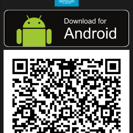
အကြံပြုစာ