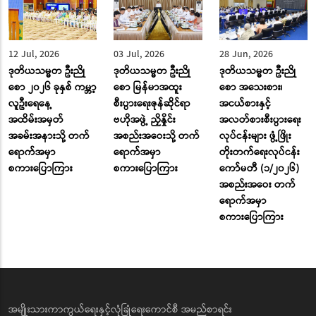
12 Jul, 2026
03 Jul, 2026
28 Jun, 2026
ဒုတိယသမ္မတ ဦးညို
ဒုတိယသမ္မတ ဦးညို
ဒုတိယသမ္မတ ဦးညို
စော ၂၀၂၆ ခုနှစ် ကမ္ဘာ့
စော မြန်မာအထူး
စော အသေးစား၊
လူဦးရေနေ့
စီးပွားရေးဇုန်ဆိုင်ရာ
အငယ်စားနှင့်
အထိမ်းအမှတ်
ဗဟိုအဖွဲ့ ညှိနှိုင်း
အလတ်စားစီးပွားရေး
အခမ်းအနားသို့ တက်
အစည်းအဝေးသို့ တက်
လုပ်ငန်းများ ဖွံ့ဖြိုး
ရောက်အမှာ
ရောက်အမှာ
တိုးတက်ရေးလုပ်ငန်း
စကားပြောကြား
စကားပြောကြား
ကော်မတီ (၁/၂၀၂၆)
အစည်းအဝေး တက်
ရောက်အမှာ
စကားပြောကြား
အမျိုးသားကာကွယ်ရေးနှင့်လုံခြုံရေးကောင်စီ အမည်စာရင်း