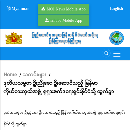
Skip
Myanmar
English
to
MOI News Mobile App
main
mTube Mobile App
content
Home
သတင်းများ
/
/
Breadcrumb
ဒုတိယသမ္မတ ဦးညိုစော ဦးဆောင်သည့် မြန်မာ
ကိုယ်စားလှယ်အဖွဲ့ ရုရှားဖက်ဒရေးရှင်းနိုင်ငံသို့ ထွက်ခွာ
ဒုတိယသမ္မတ ဦးညိုစော ဦးဆောင်သည့် မြန်မာကိုယ်စားလှယ်အဖွဲ့ ရုရှားဖက်ဒရေးရှင်း
နိုင်ငံသို့ ထွက်ခွာ