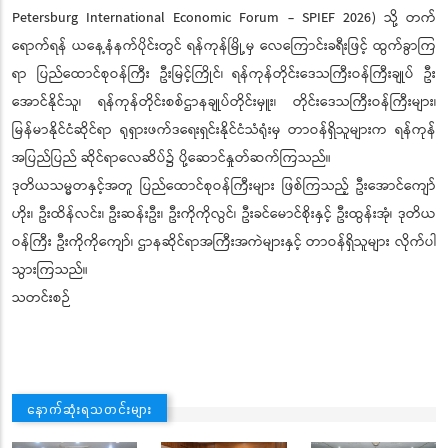
Petersburg International Economic Forum - SPIEF 2026) သို့ တက်
ရောက်ရန် ယနေ့နံနက်ပိုင်းတွင် ရန်ကုန်မြို့မှ လေကြောင်းခရီးဖြင့် ထွက်ခွာကြ
ရာ ပြည်ထောင်စုဝန်ကြီး ဦးမြင့်ကြိုင်၊ ရန်ကုန်တိုင်းဒေသကြီးဝန်ကြီးချုပ် ဦး
အောင်နိုင်သူ၊ ရန်ကုန်တိုင်းစစ်ဌာနချုပ်တိုင်းမှူး၊ တိုင်းဒေသကြီးဝန်ကြီးများ၊
မြန်မာနိုင်ငံဆိုင်ရာ ရုရှားဖက်ဒရေးရှင်းနိုင်ငံသံရုံးမှ တာဝန်ရှိသူများက ရန်ကုန်
အပြည်ပြည် ဆိုင်ရာလေဆိပ်၌ ပို့ဆောင်နှုတ်ဆက်ကြသည်။
ဒုတိယသမ္မတနှင့်အတူ ပြည်ထောင်စုဝန်ကြီးများ ဖြစ်ကြသည့် ဦးအောင်ကျော်
ဟိုး၊ ဦးထိန်လင်း၊ ဦးဆန်းဦး၊ ဦးကိုကိုလွင်၊ ဦးခင်မောင်စိုးနှင့် ဦးထွန်းအုံ၊ ဒုတိယ
ဝန်ကြီး ဦးကိုကိုကျော်၊ ဌာနဆိုင်ရာအကြီးအကဲများနှင့် တာဝန်ရှိသူများ လိုက်ပါ
သွားကြသည်။
သတင်းစဉ်
နောက်ဆုံးရသတင်းများ