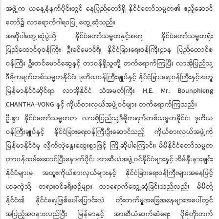
အဖွဲ့က ယနေ့နံနက်ပိုင်းတွင် နေပြည်တော်ရှိ နိုင်ငံတော်သမ္မတ၏ ဧည့်ဆောင်
တော်၌ လာရောက်ဂါရဝပြု တွေ့ဆုံသည်။
အဆိုပါတွေ့ဆုံပွဲသို့ နိုင်ငံတော်သမ္မတနှင့်အတူ နိုင်ငံတော်သမ္မတရုံး
ပြည်ထောင်စုဝန်ကြီး ဦးခင်မောင်ရီ၊ နိုင်ငံခြားရေးဝန်ကြီးဌာန ပြည်ထောင်စု
ဝန်ကြီး ဦးတင်မောင်ဆွေနှင့် တာဝန်ရှိသူတို့ တက်ရောက်ကြပြီး လာအိုပြည်သူ့
ဒီမိုကရက်တစ်သမ္မတနိုင်ငံ၊ ဒုတိယဝန်ကြီးချုပ်နှင့် နိုင်ငံခြားရေးဝန်ကြီးနှင့်အတူ
မြန်မာနိုင်ငံဆိုင်ရာ လာအိုနိုင်ငံ သံအမတ်ကြီး H.E. Mr. Bounphieng
CHANTHA-VONG နှင့် ကိုယ်စားလှယ်အဖွဲ့ဝင်များ တက်ရောက်ကြသည်။
ဦးစွာ နိုင်ငံတော်သမ္မတက လာအိုပြည်သူ့ဒီမိုကရက်တစ်သမ္မတနိုင်ငံ၊ ဒုတိယ
ဝန်ကြီးချုပ်နှင့် နိုင်ငံခြားရေးဝန်ကြီးဦးဆောင်သည့် ကိုယ်စားလှယ်အဖွဲ့ကို
မြန်မာနိုင်ငံမှ လှိုက်လှဲနွေးထွေးစွာဖြင့် ကြိုဆိုပါကြောင်း၊ မိမိနိုင်ငံတော်သမ္မတ
တာဝန်ထမ်းဆောင်ပြီးနောက်ပိုင်း အာဆီယံအဖွဲ့ဝင်နိုင်ငံများနှင့် အိမ်နီးနားချင်း
နိုင်ငံများမှ အထူးကိုယ်စားလှယ်များနှင့် နိုင်ငံခြားရေးဝန်ကြီးများအနေဖြင့်
ယခုကဲ့သို့ တရားဝင်ခရီးစဉ်များ လာရောက်တွေ့ဆုံခြင်းသည်လည်း မိမိတို့
နိုင်ငံ၏ နိုင်ငံရေးဖြစ်ပေါ်ပြောင်းလဲ တိုးတက်မှုအခြေအနေများအပေါ်တွင်
အပြည့်အဝနားလည်ပြီး မြန်မာနှင့် အာဆီယံဆက်ဆံရေး ပိုမိုတိုးတက်