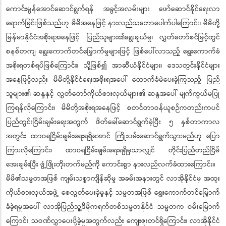
ကောင်းမွန်အောင်ဆောင်ရွက်ရန် အခွင့်အလမ်းများ ဖော်ဆောင်နိုင်ရေးလာ
ရောက်ခြင်းဖြစ်သည်ဟု မိမိအနေဖြင့် နားလည်သဘောပေါက်ပါကြောင်း၊ မိမိတို့
မြန်မာနိုင်ငံအစိုးရအနေဖြင့် ပြည်သူများ၏ရွေးချယ်မှု၊ လွှတ်တော်စင်မြင့်တွင်
စနစ်တကျ ရွေးကောက်တင်မြှောက်မှုများဖြင့် ဖြစ်ပေါ်လာသည့် ရွေးကောက်ခံ
အစိုးရတစ်ရပ်ဖြစ်ကြောင်း၊ သို့ဖြစ်၍ အာဆီယံနိုင်ငံများ၊ ဒေသတွင်းနိုင်ငံများ
အနေဖြင့်လည်း မိမိတို့နိုင်ငံရေးအစိုးရအပေါ် ထောက်ခံမဲပေးခဲ့ကြသည့် ပြည်
သူများ၏ ဆန္ဒနှင့် လွှတ်တော်ကိုယ်စားလှယ်များ၏ ဆန္ဒအပေါ် မျက်ကွယ်မပြု
ကြရန်လိုကြောင်း၊ မိမိတို့အစိုးရအနေဖြင့် စတင်တာဝန်ယူစဉ်ကတည်းကပင်
ပြည်တွင်းငြိမ်းချမ်းရေးအတွက် ဖိတ်ခေါ်ဆောင်ရွက်ခဲ့ပြီး ၅ နှစ်တာကာလ
အတွင်း ထာဝရငြိမ်းချမ်းရေးရရှိအောင် ကြိုးပမ်းဆောင်ရွက်သွားမည်ဟု ပြော
ကြားလိုကြောင်း၊ ထာဝရငြိမ်းချမ်းရေးရရှိမှသာလျှင် တိုင်းပြည်တည်ငြိမ်
အေးချမ်းပြီး ဖွံ့ဖြိုးတိုးတက်မည်ကို ကောင်းစွာ နားလည်လက်ခံထားကြောင်း။
မိမိ၏သမ္မတအဖြစ် ကျမ်းသစ္စာကျိန်ဆိုမှု အခမ်းအနားတွင် လာအိုနိုင်ငံမှ အထူး
ကိုယ်စားလှယ်အဖွဲ့ စေလွှတ်ပေးခဲ့မှုနှင့် သမ္မတအဖြစ် ရွေးကောက်တင်မြှောက်
ခံခဲ့ရမှုအပေါ် လာအိုပြည်သူ့ဒီမိုကရက်တစ်သမ္မတနိုင်ငံ သမ္မတက ဝမ်းမြောက်
ကြောင်း သဝဏ်လွှာပေးပို့ခဲ့မှုအတွက်လည်း ကျေးဇူးတင်ရှိကြောင်း၊ လာအိုနိုင်ငံ