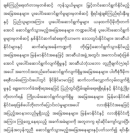
ချစ်ကြည်ရေးတံတားမှတစ်ဆင့် ကုန်သွယ်မှုများ မြှင့်တင်ဆောင်ရွက်နိုင်မည့်
အခြေအနေများ၊ ပူးပေါင်းဆောင်ရွက်မှုများမှတစ်ဆင့် ရှိရင်းစွဲချစ်ကြည်ရင်းနှီးမှု
နှင့် ပြည်သူများအကြား ပူးပေါင်းဆောင်ရွက်မှုများ ယခုထက်ပိုမိုတိုးတက်
အောင် ဆောင်ရွက်သွားမည့်အခြေအနေများ၊ ကဏ္ဍပေါင်းစုံ ပူးပေါင်းဆောင်ရွက်
မှုများမှတစ်ဆင့် နှစ်နိုင်ငံဆက်ဆံရေးကိုသာမက ဒေသတွင်းနိုင်ငံများ၊ အာဆီယံ
နိုင်ငံများနှင့် ဆက်ဆံမှုအခန်းကဏ္ဍကို တိုးမြှင့်ဆောင်ရွက်သွားနိုင်မည့်
အခြေအနေများ၊ မြန်မာနိုင်ငံအနေဖြင့် အာဆီယံအဖွဲ့အတွင်း အကောင်းဆုံးဖြစ်
အောင် ပူးပေါင်းဆောင်ရွက်လျက်ရှိမှုနှင့် အာဆီယံဘုံသဘော တူညီချက်(၅)ရပ်
အပေါ် အကောင်အထည်ဖော်ဆောင်ရွက်လျက်ရှိမှုအခြေအနေများ၊ ပါတီစုံဒီမိုက
ရေစီလမ်းကြောင်းပေါ်တွင် ခိုင်ခိုင်မာမာဖြင့် ဆက်လက်လျှောက်လှမ်းလျက်ရှိ
မှုနှင့် ရွေးကောက်ခံအစိုးရအနေဖြင့် ပြည်တွင်းငြိမ်းချမ်းရေးရရှိရန်နှင့် နိုင်ငံဖွံ့ဖြိုး
တိုးတက်ရန် ကြိုးပမ်းဆောင်ရွက်လျက်ရှိမှု အခြေအနေများ၊ မြန်မာနိုင်ငံ၏
နိုင်ငံရေးဖြစ်ပေါ်တိုးတက်ပြောင်းလဲမှုများအပေါ် လာအိုနိုင်ငံအနေဖြင့်
အပြည့်အဝနားလည်မှုရှိသည့် အခြေအနေများ၊ မြန်မာနိုင်ငံနှင့် လာအိုနိုင်ငံတို့
အကြား ကြုံတွေ့နေရသည့် အခက်အခဲများကို အတူတကွ ရင်ဆိုင်ကျော်လွှားပြီး
အပြန်အလှန်ကူညီ ဆောင်ရွက်သွားမည့်အခြေအနေများနှင့်ပတ်သက်၍ ရင်းနှီး