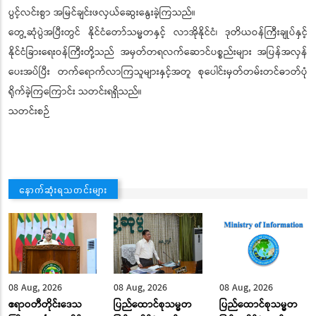
ပွင့်လင်းစွာ အမြင်ချင်းဖလှယ်ဆွေးနွေးခဲ့ကြသည်။
တွေ့ဆုံပွဲအပြီးတွင် နိုင်ငံတော်သမ္မတနှင့် လာအိုနိုင်ငံ၊ ဒုတိယဝန်ကြီးချုပ်နှင့်
နိုင်ငံခြားရေးဝန်ကြီးတို့သည် အမှတ်တရလက်ဆောင်ပစ္စည်းများ အပြန်အလှန်
ပေးအပ်ပြီး တက်ရောက်လာကြသူများနှင့်အတူ စုပေါင်းမှတ်တမ်းတင်ဓာတ်ပုံ
ရိုက်ခဲ့ကြကြောင်း သတင်းရရှိသည်။
သတင်းစဉ်
နောက်ဆုံးရသတင်းများ
08 Aug, 2026
08 Aug, 2026
08 Aug, 2026
ဧရာဝတီတိုင်းဒေသ
ပြည်ထောင်စုသမ္မတ
ပြည်ထောင်စုသမ္မတ