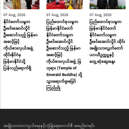
07 Aug, 2026
07 Aug, 2026
07 Aug, 2026
နိုင်ငံတော်သမ္မတ
ပြည်ထောင်စုသမ္မတ
ပြည်ထောင်စုသမ္မတ
ဦးမင်းအောင်လှိုင်
မြန်မာနိုင်ငံတော်
မြန်မာနိုင်ငံတော်
ဦးဆောင်သည့် မြန်မာ
နိုင်ငံတော်သမ္မတ
နိုင်ငံတော်သမ္မတ
အဆင့်မြင့်
ဦးမင်းအောင်လှိုင်
ဦးမင်းအောင်လှိုင် ထိုင်း
ကိုယ်စားလှယ်အဖွဲ့
ဦးဆောင်သည့် မြန်မာ
အမျိုးသားလွှတ်တော်
ထိုင်းနိုင်ငံမှ
အဆင့်မြင့်
ယာယီဥက္ကဋ္ဌနှင့်
မြန်မာနိုင်ငံသို့
ကိုယ်စားလှယ်အဖွဲ့ မြ
တွေ့ဆုံဆွေးနွေး
ပြန်လည်ရောက်ရှိ
ဘုရား (Temple of
Emerald Buddha) သို့
သွားရောက်ဖူးမြော်
ကြည်ညို
အမျိုးသားကာကွယ်ရေးနှင့်လုံခြုံရေးကောင်စီ အမည်စာရင်း