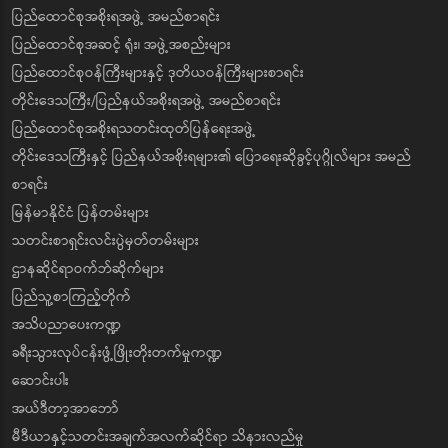
ပြည်ထောင်စုအစိုးရအဖွဲ့ အမည်စာရင်း
ပြည်ထောင်စုအဆင့် ရုံး၊ အဖွဲ့အစည်းများ
ပြည်ထောင်စုဝန်ကြီးများနှင့် ဒုတိယဝန်ကြီးများစာရင်း
တိုင်းဒေသကြီး/ပြည်နယ်အစိုးရအဖွဲ့ အမည်စာရင်း
ပြည်ထောင်စုအစိုးရသတင်းထုတ်ပြန်ရေးအဖွဲ့
တိုင်းဒေသကြီးနှင့် ပြည်နယ်အစိုးရများ၏ ပြောရေးဆိုခွင့်ပုဂ္ဂိုလ်များ အမည်
စာရင်း
မြန်မာနိုင်ငံ ပြန်တမ်းများ
သတင်းစာရှင်းလင်းပွဲမှတ်တမ်းများ
ဌာနဆိုင်ရာဝက်ဘ်ဆိုက်များ
ပြည်သူ့စာကြည့်တိုက်
အသိပညာပေးကဏ္ဍ
ခရီးသွားလုပ်ငန်းဖွံ့ဖြိုးတိုးတက်မှုကဏ္ဍ
ဆောင်းပါး
အယ်ဒီတာ့အာဘော်
မီဒီယာနှင့်သတင်းအချက်အလက်ဆိုင်ရာ သိနားလည်မှု