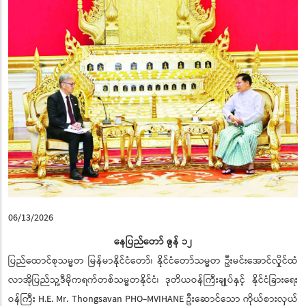
06/13/2026
နေပြည်တော် ဇွန် ၁၂
ပြည်ထောင်စုသမ္မတ မြန်မာနိုင်ငံတော်၊ နိုင်ငံတော်သမ္မတ ဦးမင်းအောင်လှိုင်ထံ
လာအိုပြည်သူ့ဒီမိုကရက်တစ်သမ္မတနိုင်ငံ၊ ဒုတိယဝန်ကြီးချုပ်နှင့် နိုင်ငံခြားရေး
ဝန်ကြီး H.E. Mr. Thongsavan PHO-MVIHANE ဦးဆောင်သော ကိုယ်စားလှယ်