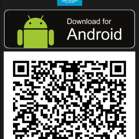
အကြံပြုစာ