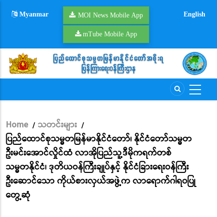
Skip
Myanmar
English
to
MOI News Mobile App
main
mTube Mobile App
content
Home
သတင်းများ
/
/
Breadcrumb
ပြည်ထောင်စုသမ္မတမြန်မာနိုင်ငံတော်၊ နိုင်ငံတော်သမ္မတ
ဦးမင်းအောင်လှိုင်ထံ လာအိုပြည်သူ့ဒီမိုကရက်တစ်
သမ္မတနိုင်ငံ၊ ဒုတိယဝန်ကြီးချုပ်နှင့် နိုင်ငံခြားရေးဝန်ကြီး
ဦးဆောင်သော ကိုယ်စားလှယ်အဖွဲ့က လာရောက်ဂါရဝပြု
တွေ့ဆုံ