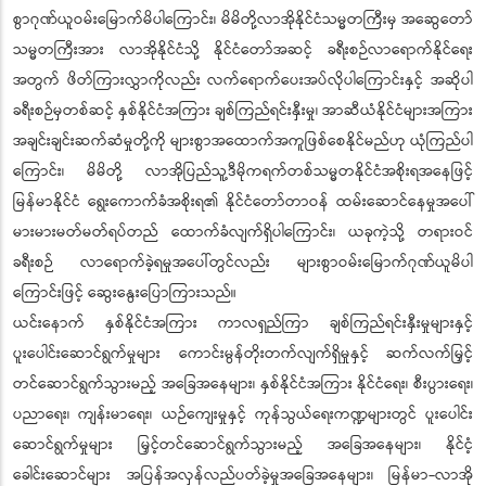
စွာဂုဏ်ယူဝမ်းမြောက်မိပါကြောင်း၊ မိမိတို့လာအိုနိုင်ငံသမ္မတကြီးမှ အဆွေတော်
သမ္မတကြီးအား လာအိုနိုင်ငံသို့ နိုင်ငံတော်အဆင့် ခရီးစဉ်လာရောက်နိုင်ရေး
အတွက် ဖိတ်ကြားလွှာကိုလည်း လက်ရောက်ပေးအပ်လိုပါကြောင်းနှင့် အဆိုပါ
ခရီးစဉ်မှတစ်ဆင့် နှစ်နိုင်ငံအကြား ချစ်ကြည်ရင်းနှီးမှု၊ အာဆီယံနိုင်ငံများအကြား
အချင်းချင်းဆက်ဆံမှုတို့ကို များစွာအထောက်အကူဖြစ်စေနိုင်မည်ဟု ယုံကြည်ပါ
ကြောင်း၊ မိမိတို့ လာအိုပြည်သူ့ဒီမိုကရက်တစ်သမ္မတနိုင်ငံအစိုးရအနေဖြင့်
မြန်မာနိုင်ငံ ရွေးကောက်ခံအစိုးရ၏ နိုင်ငံတော်တာဝန် ထမ်းဆောင်နေမှုအပေါ်
မားမားမတ်မတ်ရပ်တည် ထောက်ခံလျက်ရှိပါကြောင်း၊ ယခုကဲ့သို့ တရားဝင်
ခရီးစဉ် လာရောက်ခဲ့ရမှုအပေါ်တွင်လည်း များစွာဝမ်းမြောက်ဂုဏ်ယူမိပါ
ကြောင်းဖြင့် ဆွေးနွေးပြောကြားသည်။
ယင်းနောက် နှစ်နိုင်ငံအကြား ကာလရှည်ကြာ ချစ်ကြည်ရင်းနှီးမှုများနှင့်
ပူးပေါင်းဆောင်ရွက်မှုများ ကောင်းမွန်တိုးတက်လျက်ရှိမှုနှင့် ဆက်လက်မြှင့်
တင်ဆောင်ရွက်သွားမည့် အခြေအနေများ၊ နှစ်နိုင်ငံအကြား နိုင်ငံရေး၊ စီးပွားရေး၊
ပညာရေး၊ ကျန်းမာရေး၊ ယဉ်ကျေးမှုနှင့် ကုန်သွယ်ရေးကဏ္ဍများတွင် ပူးပေါင်း
ဆောင်ရွက်မှုများ မြှင့်တင်ဆောင်ရွက်သွားမည့် အခြေအနေများ၊ နိုင်ငံ့
ခေါင်းဆောင်များ အပြန်အလှန်လည်ပတ်ခဲ့မှုအခြေအနေများ၊ မြန်မာ-လာအို