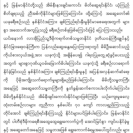
နှင့် မြန်မာနိုင်ငံတို့သည် အိမ်နီးနားချင်းကောင်း မိတ်ဆွေရင်းနိုင်ငံ၊ ယုံကြည်
စိတ်ချရသည့် ညီအစ်ကိုနိုင်ငံများဖြစ်ကြကြောင်း၊ ထို့ကြောင့် အဆွေတော်၏
ယခုခရီးစဉ်သည် နှစ်နိုင်ငံအကြား ချစ်ကြည်ရင်းနှီးမှုခိုင်မာစေရေးအတွက် များ
စွာ အထောက်အကူပြုသည့် ခရီးစဉ်တစ်ခုဖြစ်ကြောင်းဖြင့် ပြောကြားသည်။
ယင်းနောက် လာအိုပြည်သူ့ဒီမိုကရက်တစ်သမ္မတနိုင်ငံ ဒုတိယဝန်ကြီးချုပ်နှင့်
နိုင်ငံခြားရေးဝန်ကြီးက ပြန်လည်ဆွေးနွေးပြောကြားရာတွင် မိမိဦးဆောင်သည့်
ကိုယ်စားလှယ်အဖွဲ့အား ယခုကဲ့သို့ အချိန်ပေး၍ ဂါရဝပြုတွေ့ဆုံခွင့်ပေးသည့်
အတွက် များစွာဂုဏ်ယူဝမ်းမြောက်မိပါကြောင်း၊ ယခုကဲ့သို့ ခရီးစဉ်လာရောက်
နိုင်ခဲ့ခြင်းသည် နှစ်နိုင်ငံအကြား ချစ်ကြည်ရင်းနှီးမှုနှင့် အပြန်အလှန်ဆက်ဆံရေး
ကို ပိုမိုအကျိုးသက်ရောက်မှုများရှိမည်ဖြစ်ပါကြောင်း၊ မိမိတို့သမ္မတကြီး
အနေဖြင့် အဆွေတော်သမ္မတကြီးကို နှုတ်ခွန်းဆက်စကားပါးလိုက်ပါကြောင်း၊
မိမိတို့နှစ်နိုင်ငံသည် အိမ်နီးချင်းကောင်းနိုင်ငံများဖြစ်ကြပြီး ယဉ်ကျေးမှုဓလေ့
ထုံးတမ်းစဉ်လာများ တူညီကာ နှစ်ပေါင်း ၇၀ ကျော် ကာလရှည်ကြာသည့်
တိုင်အောင် ချစ်ကြည်ရင်းနှီးကြသည့် နိုင်ငံများပင်ဖြစ်ပါကြောင်း၊ မြန်မာနိုင်ငံ
တွင် ပါတီစုံဒီမိုကရေစီအထွေထွေရွေးကောက်ပွဲကို အောင်မြင်စွာ ကျင်းပနိုင်ခဲ့မှု
နှင့် အဆွေတော်အနေဖြင့် သမ္မတအဖြစ် ရွေးကောက်ခံရမှုအပေါ်တွင်လည်း များ