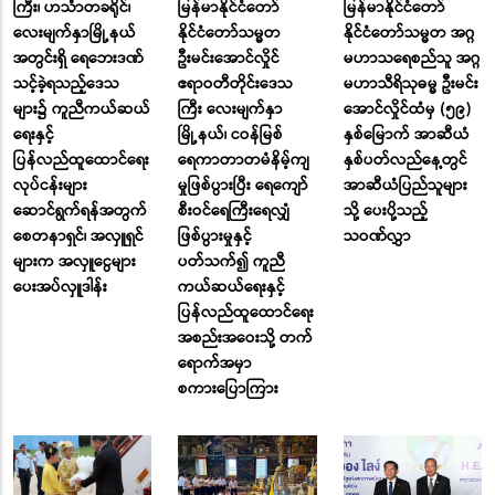
ကြီး၊ ဟင်္သာတခရိုင်၊
မြန်မာနိုင်ငံတော်
မြန်မာနိုင်ငံတော်
လေးမျက်နှာမြို့နယ်
နိုင်ငံတော်သမ္မတ
နိုင်ငံတော်သမ္မတ အဂ္ဂ
အတွင်းရှိ ရေဘေးဒဏ်
ဦးမင်းအောင်လှိုင်
မဟာသရေစည်သူ အဂ္ဂ
သင့်ခဲ့ရသည့်ဒေသ
ဧရာဝတီတိုင်းဒေသ
မဟာသီရိသုဓမ္မ ဦးမင်း
များ၌ ကူညီကယ်ဆယ်
ကြီး လေးမျက်နှာ
အောင်လှိုင်ထံမှ (၅၉)
ရေးနှင့်
မြို့နယ်၊ ငဝန်မြစ်
နှစ်မြောက် အာဆီယံ
ပြန်လည်ထူထောင်ရေး
ရေကာတာတမံနိမ့်ကျ
နှစ်ပတ်လည်နေ့တွင်
လုပ်ငန်းများ
မှုဖြစ်ပွားပြီး ရေကျော်
အာဆီယံပြည်သူများ
ဆောင်ရွက်ရန်အတွက်
စီးဝင်ရေကြီးရေလျှံ
သို့ ပေးပို့သည့်
စေတနာရှင်၊ အလှူရှင်
ဖြစ်ပွားမှုနှင့်
သဝဏ်လွှာ
များက အလှူငွေများ
ပတ်သက်၍ ကူညီ
ပေးအပ်လှူဒါန်း
ကယ်ဆယ်ရေးနှင့်
ပြန်လည်ထူထောင်ရေး
အစည်းအဝေးသို့ တက်
ရောက်အမှာ
စကားပြောကြား