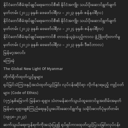
နိုင်ငံတော်စီမံအုပ်ချုပ်ရေးကောင်စီ၏ နိုင်ငံအကျိုး သယ်ပိုးဆောင်ရွက်ချက်
မှတ်တမ်း (၂၀၂၂ ခုနှစ်၊ ဖေဖော်ဝါရီလ - ၂၀၂၃ ခုနှစ်၊ ဇန်နဝါရီလ)
နိုင်ငံတော်စီမံအုပ်ချုပ်ရေးကောင်စီ၏ နိုင်ငံအကျိုး သယ်ပိုးဆောင်ရွက်ချက်
မှတ်တမ်း (၂၀၂၃ ခုနှစ်၊ ဖေဖော်ဝါရီလ - ၂၀၂၄ ခုနှစ်၊ ဇန်နဝါရီလ)
နိုင်ငံတော်စီမံအုပ်ချုပ်ရေးကောင်စီ တာဝန်ယူခဲ့သည့်ကာလ ဖွံ့ဖြိုးတိုးတက်မှု
မှတ်တမ်း (၂၀၂၁ ခုနှစ်၊ ဖေဖော်ဝါရီလ - ၂၀၂၃ ခုနှစ်၊ ဒီဇင်ဘာလ)
မြန်မာ့အလင်း
ကြေးမုံ
The Global New Light Of Myanmar
တိုက်ရိုက်ထုတ်လွှင့်မှုများ
ရုပ်မြင်သံကြားနှင့်အသံထုတ်လွှင့်ခြင်း လုပ်ငန်းဆိုင်ရာ လိုက်နာရမည့် ကျင့်ဝတ်
များ (Code of Ethics)
(၇၅)နှစ်မြောက် မြန်မာ-ရုရှား သံတမန်ဆက်သွယ်ထူထောင်မှုအထိမ်းအမှတ်
မြန်မာ-ရုရှားချစ်ကြည်ရေးနှင့်ပူးပေါင်းဆောင်ရွက်မှု သမိုင်းဓာတ်ပုံမှတ်တမ်း
(၁၉၄၈-၂၀၂၃)
ဆက်သွယ်ရေးကွန်ရက်ကိုအသုံးပြု၍ ရုပ်ရှင်ကားထုတ်လွှင့်ပြသခြင်းလုပ်ငန်း