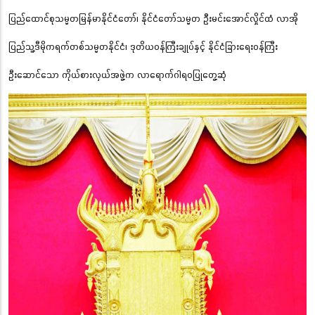
ပြည်ထောင်စုသမ္မတမြန်မာနိုင်ငံတော်၊ နိုင်ငံတော်သမ္မတ ဦးမင်းအောင်လှိုင်ထံ လာအို
ပြည်သူ့ဒီမိုကရက်တစ်သမ္မတနိုင်ငံ၊ ဒုတိယဝန်ကြီးချုပ်နှင့် နိုင်ငံခြားရေးဝန်ကြီး
ဦးဆောင်သော ကိုယ်စားလှယ်အဖွဲ့က လာရောက်ဂါရဝပြုတွေ့ဆုံ