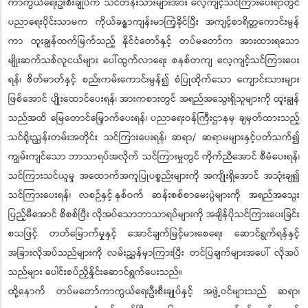
ကာကွယ်ရေးဦးစီးချုပ်က သင်တန်းသားများအား လေ့ကျင့်သင်ကြားပေးရာတွင်
ပညာရေးပိုင်းသာမက ကိုယ်ခန္ဓာကျန်းမာကြံ့ခိုင်ပြီး အကျင့်စာရိတ္တကောင်းမွန်
ကာ ထူးချွန်ထက်မြက်သည့် နိုင်ငံတော်နှင့် တပ်မတော်က အားထားရသော
မျိုးဆက်သစ်လူငယ်များ ပေါ်ထွက်လာရေး စနစ်တကျ လေ့ကျင့်သင်ကြားပေး
ရန်၊ စိတ်ဓာတ်နှင့် စည်းကမ်းကောင်းမွန်၍ စံပြုထိုက်သော ကျောင်းသားများ
ဖြစ်အောင် ပျိုးထောင်ပေးရန်၊ အားကစားတွင် အရည်အသွေးရှိသူများကို ထူးချွန်
သည်အထိ မြေတောင်မြှောက်ပေးရန်၊ ပညာရေးဝန်ကြီးဌာနမှ ချမှတ်ထားသည့်
သင်ရိုးညွှန်းတမ်းအတိုင်း သင်ကြားပေးရန်၊ ဆရာ/ ဆရာမများနှင့်ပတ်သက်၍
ကျွမ်းကျင်သော ဘာသာရပ်အလိုက် သင်ကြားမှုတွင် ကိုက်ညီအောင် စီမံပေးရန်၊
သင်ကြားသင်ယူမှု အထောက်အကူပြုပစ္စည်းများကို အကျိုးရှိအောင် အသုံးချ၍
သင်ကြားပေးရန်၊ လစဉ်နှင့် နှစ်ဝက် ဆန်းစစ်စာမေးပွဲများကို အရည်အသွေး
ပြည့်မီအောင် စိစစ်ပြီး လိုအပ်သောဘာသာရပ်များကို အချိန်ပိုသင်ကြားပေးခြင်း
စသဖြင့် တတ်မြောက်မှုနှင့် အောင်ချက်မြင့်မားစေရေး ဆောင်ရွက်ရန်နှင့်
အခြားလိုအပ်သည်များကို လမ်းညွှန်မှာကြားပြီး တင်ပြချက်များအပေါ် လိုအပ်
သည်များ ပေါင်းစပ်ညှိနှိုင်းဆောင်ရွက်ပေးသည်။
ထို့နောက် တပ်မတော်ကာကွယ်ရေးဦးစီးချုပ်နှင့် အဖွဲ့ဝင်များသည် ဆရာ၊