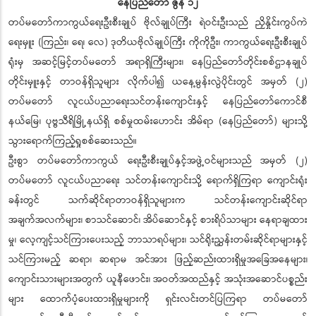
နေပြည်တော် ဇွန် ၁၂
တပ်မတော်ကာကွယ်ရေးဦးစီးချုပ် ဗိုလ်ချုပ်ကြီး ရဲဝင်းဦးသည် ညှိနှိုင်းကွပ်ကဲ
ရေးမှူး (ကြည်း၊ ရေ၊ လေ) ဒုတိယဗိုလ်ချုပ်ကြီး ကိုကိုဦး၊ ကာကွယ်ရေးဦးစီးချုပ်
ရုံးမှ အဆင့်မြင့်တပ်မတော် အရာရှိကြီးများ၊ နေပြည်တော်တိုင်းစစ်ဌာနချုပ်
တိုင်းမှူးနှင့် တာဝန်ရှိသူများ လိုက်ပါ၍ ယနေ့မွန်းလွဲပိုင်းတွင် အမှတ် (၂)
တပ်မတော် လူငယ်ပညာရေးသင်တန်းကျောင်းနှင့် နေပြည်တော်ကောင်စီ
နယ်မြေ၊ ပုဗ္ဗသီရိမြို့နယ်ရှိ စစ်မှုထမ်းဟောင်း အိမ်ရာ (နေပြည်တော်) များသို့
သွားရောက်ကြည့်ရှုစစ်ဆေးသည်။
ဦးစွာ တပ်မတော်ကာကွယ် ရေးဦးစီးချုပ်နှင့်အဖွဲ့ဝင်များသည် အမှတ် (၂)
တပ်မတော် လူငယ်ပညာရေး သင်တန်းကျောင်းသို့ ရောက်ရှိကြရာ ကျောင်းရုံး
ခန်းတွင် သက်ဆိုင်ရာတာဝန်ရှိသူများက သင်တန်းကျောင်းဆိုင်ရာ
အချက်အလက်များ၊ စာသင်ဆောင်၊ အိပ်ဆောင်နှင့် စားရိပ်သာများ နေရာချထား
မှု၊ လေ့ကျင့်သင်ကြားပေးသည့် ဘာသာရပ်များ၊ သင်ရိုးညွှန်းတမ်းဆိုင်ရာများနှင့်
သင်ကြားမည့် ဆရာ၊ ဆရာမ အင်အား ဖြည့်ဆည်းထားရှိမှုအခြေအနေများ၊
ကျောင်းသားများအတွက် ယူနီဖောင်း၊ အဝတ်အထည်နှင့် အသုံးအဆောင်ပစ္စည်း
များ ထောက်ပံ့ပေးထားရှိမှုများကို ရှင်းလင်းတင်ပြကြရာ တပ်မတော်