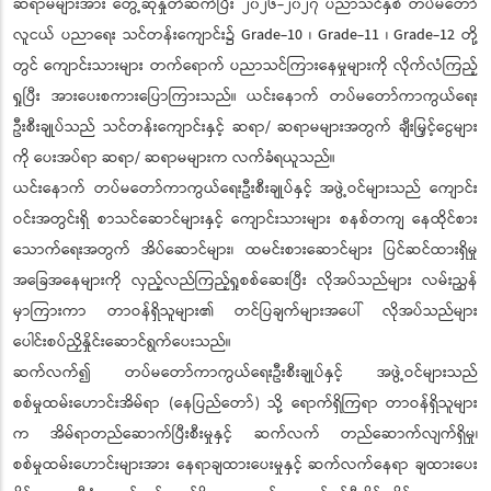
ဆရာမများအား တွေ့ဆုံနှုတ်ဆက်ပြီး ၂၀၂၆-၂၀၂၇ ပညာသင်နှစ် တပ်မတော်
လူငယ် ပညာရေး သင်တန်းကျောင်း၌ Grade-10 ၊ Grade-11 ၊ Grade-12 တို့
တွင် ကျောင်းသားများ တက်ရောက် ပညာသင်ကြားနေမှုများကို လိုက်လံကြည့်
ရှုပြီး အားပေးစကားပြောကြားသည်။ ယင်းနောက် တပ်မတော်ကာကွယ်ရေး
ဦးစီးချုပ်သည် သင်တန်းကျောင်းနှင့် ဆရာ/ ဆရာမများအတွက် ချီးမြှင့်ငွေများ
ကို ပေးအပ်ရာ ဆရာ/ ဆရာမများက လက်ခံရယူသည်။
ယင်းနောက် တပ်မတော်ကာကွယ်ရေးဦးစီးချုပ်နှင့် အဖွဲ့ဝင်များသည် ကျောင်း
ဝင်းအတွင်းရှိ စာသင်ဆောင်များနှင့် ကျောင်းသားများ စနစ်တကျ နေထိုင်စား
သောက်ရေးအတွက် အိပ်ဆောင်များ၊ ထမင်းစားဆောင်များ ပြင်ဆင်ထားရှိမှု
အခြေအနေများကို လှည့်လည်ကြည့်ရှုစစ်ဆေးပြီး လိုအပ်သည်များ လမ်းညွှန်
မှာကြားကာ တာဝန်ရှိသူများ၏ တင်ပြချက်များအပေါ် လိုအပ်သည်များ
ပေါင်းစပ်ညှိနှိုင်းဆောင်ရွက်ပေးသည်။
ဆက်လက်၍ တပ်မတော်ကာကွယ်ရေးဦးစီးချုပ်နှင့် အဖွဲ့ဝင်များသည်
စစ်မှုထမ်းဟောင်းအိမ်ရာ (နေပြည်တော်) သို့ ရောက်ရှိကြရာ တာဝန်ရှိသူများ
က အိမ်ရာတည်ဆောက်ပြီးစီးမှုနှင့် ဆက်လက် တည်ဆောက်လျက်ရှိမှု၊
စစ်မှုထမ်းဟောင်းများအား နေရာချထားပေးမှုနှင့် ဆက်လက်နေရာ ချထားပေး