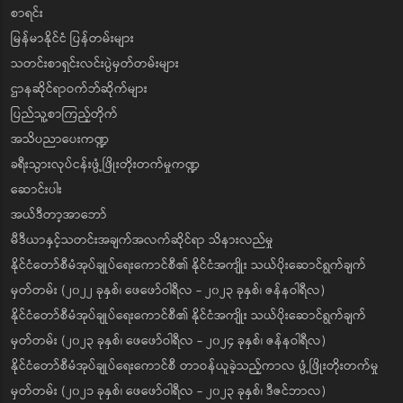
စာရင်း
မြန်မာနိုင်ငံ ပြန်တမ်းများ
သတင်းစာရှင်းလင်းပွဲမှတ်တမ်းများ
ဌာနဆိုင်ရာဝက်ဘ်ဆိုက်များ
ပြည်သူ့စာကြည့်တိုက်
အသိပညာပေးကဏ္ဍ
ခရီးသွားလုပ်ငန်းဖွံ့ဖြိုးတိုးတက်မှုကဏ္ဍ
ဆောင်းပါး
အယ်ဒီတာ့အာဘော်
မီဒီယာနှင့်သတင်းအချက်အလက်ဆိုင်ရာ သိနားလည်မှု
နိုင်ငံတော်စီမံအုပ်ချုပ်ရေးကောင်စီ၏ နိုင်ငံအကျိုး သယ်ပိုးဆောင်ရွက်ချက်
မှတ်တမ်း (၂၀၂၂ ခုနှစ်၊ ဖေဖော်ဝါရီလ - ၂၀၂၃ ခုနှစ်၊ ဇန်နဝါရီလ)
နိုင်ငံတော်စီမံအုပ်ချုပ်ရေးကောင်စီ၏ နိုင်ငံအကျိုး သယ်ပိုးဆောင်ရွက်ချက်
မှတ်တမ်း (၂၀၂၃ ခုနှစ်၊ ဖေဖော်ဝါရီလ - ၂၀၂၄ ခုနှစ်၊ ဇန်နဝါရီလ)
နိုင်ငံတော်စီမံအုပ်ချုပ်ရေးကောင်စီ တာဝန်ယူခဲ့သည့်ကာလ ဖွံ့ဖြိုးတိုးတက်မှု
မှတ်တမ်း (၂၀၂၁ ခုနှစ်၊ ဖေဖော်ဝါရီလ - ၂၀၂၃ ခုနှစ်၊ ဒီဇင်ဘာလ)