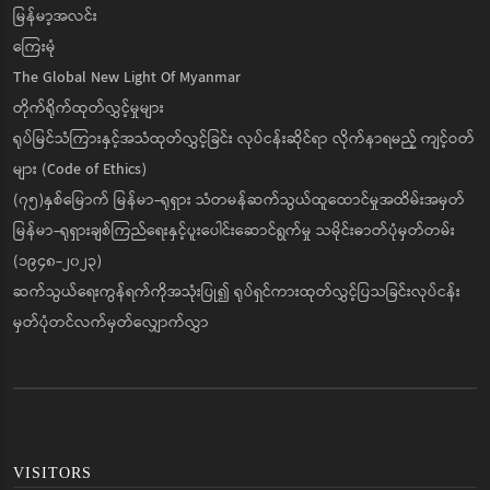
မြန်မာ့အလင်း
ကြေးမုံ
The Global New Light Of Myanmar
တိုက်ရိုက်ထုတ်လွှင့်မှုများ
ရုပ်မြင်သံကြားနှင့်အသံထုတ်လွှင့်ခြင်း လုပ်ငန်းဆိုင်ရာ လိုက်နာရမည့် ကျင့်ဝတ်
များ (Code of Ethics)
(၇၅)နှစ်မြောက် မြန်မာ-ရုရှား သံတမန်ဆက်သွယ်ထူထောင်မှုအထိမ်းအမှတ်
မြန်မာ-ရုရှားချစ်ကြည်ရေးနှင့်ပူးပေါင်းဆောင်ရွက်မှု သမိုင်းဓာတ်ပုံမှတ်တမ်း
(၁၉၄၈-၂၀၂၃)
ဆက်သွယ်ရေးကွန်ရက်ကိုအသုံးပြု၍ ရုပ်ရှင်ကားထုတ်လွှင့်ပြသခြင်းလုပ်ငန်း
မှတ်ပုံတင်လက်မှတ်လျှောက်လွှာ
VISITORS