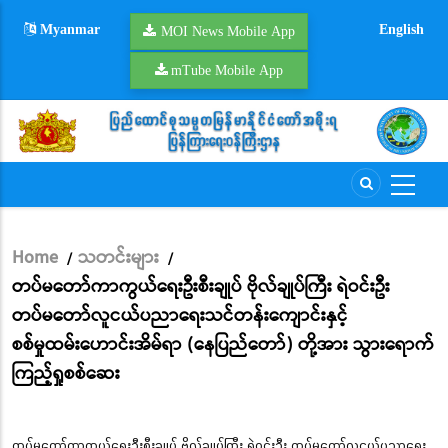
Skip
Myanmar
English
to
MOI News Mobile App
main
mTube Mobile App
content
Home
သတင်းများ
/
/
Breadcrumb
တပ်မတော်ကာကွယ်ရေးဦးစီးချုပ် ဗိုလ်ချုပ်ကြီး ရဲဝင်းဦး
တပ်မတော်လူငယ်ပညာရေးသင်တန်းကျောင်းနှင့်
စစ်မှုထမ်းဟောင်းအိမ်ရာ (နေပြည်တော်) တို့အား သွားရောက်
ကြည့်ရှုစစ်ဆေး
တပ်မတော်ကာကွယ်ရေးဦးစီးချုပ် ဗိုလ်ချုပ်ကြီး ရဲဝင်းဦး တပ်မတော်လူငယ်ပညာရေး