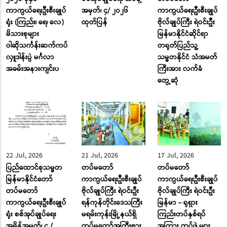
ကာကွယ်ရေးဦးစီးချုပ်
အမှတ်၊ ၄/ ၂၀၂၆
ကာကွယ်ရေးဦးစီးချုပ်
ရုံး (ကြည်း၊ ရေ၊ လေ)
ထုတ်ပြန်
ဗိုလ်ချုပ်ကြီး ရဲဝင်းဦး
မိသားစုများ
မြန်မာနိုင်ငံဆိုင်ရာ
ဝါဆိုသင်္ကန်းဆက်ကပ်
တရုတ်ပြည်သူ့
လှူဒါန်းပွဲ မင်္ဂလာ
သမ္မတနိုင်ငံ သံအမတ်
အခမ်းအနားကျင်းပ
ကြီးအား လက်ခံ
တွေ့ဆုံ
22 Jul, 2026
21 Jul, 2026
17 Jul, 2026
ပြည်ထောင်စုသမ္မတ
တပ်မတော်
တပ်မတော်
မြန်မာနိုင်ငံတော်
ကာကွယ်ရေးဦးစီးချုပ်
ကာကွယ်ရေးဦးစီးချုပ်
တပ်မတော်
ဗိုလ်ချုပ်ကြီး ရဲဝင်းဦး
ဗိုလ်ချုပ်ကြီး ရဲဝင်းဦး
ကာကွယ်ရေးဦးစီးချုပ်
ရန်ကုန်တိုင်းဒေသကြီး
မြန်မာ - ရုရှား
ရုံး စစ်အုပ်ချုပ်ရေး
မရမ်းကုန်းမြို့နယ်ရှိ
ကြည်းတပ်နှစ်ရပ်
အမိန့်အမှတ်၊ ၄ /
တပ်မတော်အကြီးစား
အကြား တပ်ဖွဲ့များ