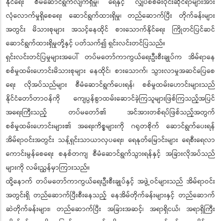
နိုင်ရေး စီမံဆောင်ရွက်လျက်ရှိမှု၊ ရေနှင့် လျှပ်စစ်မီးပိုင်းဆိုင်ရာများအား
လုံလောက်မှုရှိစေရေး ဆောင်ရွက်ထားရှိမှု၊ တည်ဆောက်ပြီး တိုက်ခန်းများ
အတွင်း မိသားစုများ အသင့်နေထိုင် စားသောက်နိုင်ရေး ကြိုတင်ပြင်ဆင်
ဆောင်ရွက်ထားရှိမှုတို့နှင့် ပတ်သက်၍ ရှင်းလင်းတင်ပြသည်။
ရှင်းလင်းတင်ပြမှုများအပေါ် တပ်မတော်ကာကွယ်ရေးဦးစီးချုပ်က အိမ်ရာနေ
စစ်မှုထမ်းဟောင်းမိသားစုများ နေထိုင်၊ စားသောက်၊ သွားလာမှုအဆင်ပြေစေ
ရေး လိုအပ်သည်များ စီမံဆောင်ရွက်ပေးရန်၊ စစ်မှုထမ်းဟောင်းများသည်
နိုင်ငံတော်တာဝန်ကို ကျေပွန်စွာထမ်းဆောင်ခဲ့ကြသူများဖြစ်ကြသည့်အပြင်
အရေးကြီးသည့် တပ်မတော်၏ အင်အားတစ်ရပ်ဖြစ်သည့်အတွက်
စစ်မှုထမ်းဟောင်းများ၏ အရေးကိစ္စများကို ဂရုတစိုက် ဆောင်ရွက်ပေးရန်
အိမ်ရာဝင်းအတွင်း သန့်ရှင်းသာယာလှပရေး၊ ရေနုတ်မြောင်းများ ရေစီးရေလာ
ကောင်းမွန်စေရေး စနစ်တကျ စီမံဆောင်ရွက်သွားရန်နှင့် အခြားလိုအပ်သည်
များကို လမ်းညွှန်မှာကြားသည်။
ထို့နောက် တပ်မတော်ကာကွယ်ရေးဦးစီးချုပ်နှင့် အဖွဲ့ဝင်များသည် အိမ်ရာဝင်း
အတွင်းရှိ တည်ဆောက်ပြီးစီးနေသည့် နေအိမ်တိုက်ခန်းများနှင့် တည်ဆောက်
ဆဲတိုက်ခန်းများ၊ တည်ဆောက်ပြီး အခြားအဆင့်၊ အရာရှိငယ်၊ အရာရှိကြီး