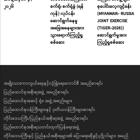
၂၀၂၆
စက်ရုံ၊ စက်ရုံခွဲ (ရန်
စုပေါင်းလေ့ကျင့်ခန်း
ကုန်) လုပ်ငန်း
(MYANMAR- RUSSIA
ဆောင်ရွက်နေမှု
JOINT EXERCISE
အခြေအနေများအား
(TIGER-2026))
သွားရောက်ကြည့်ရှု
ဆောင်ရွက်မှုအား
စစ်ဆေး
ကြည့်ရှုစစ်ဆေး
အမျိုးသားကာကွယ်ရေးနှင့်လုံခြုံရေးကောင်စီ အမည်စာရင်း
ပြည်ထောင်စုအစိုးရအဖွဲ့ အမည်စာရင်း
ပြည်ထောင်စုအဆင့် ရုံး၊ အဖွဲ့အစည်းများ
ပြည်ထောင်စုဝန်ကြီးများနှင့် ဒုတိယဝန်ကြီးများစာရင်း
တိုင်းဒေသကြီး/ပြည်နယ်အစိုးရအဖွဲ့ အမည်စာရင်း
ပြည်ထောင်စုအစိုးရသတင်းထုတ်ပြန်ရေးအဖွဲ့
တိုင်းဒေသကြီးနှင့် ပြည်နယ်အစိုးရများ၏ ပြောရေးဆိုခွင့်ပုဂ္ဂိုလ်များ အမည်