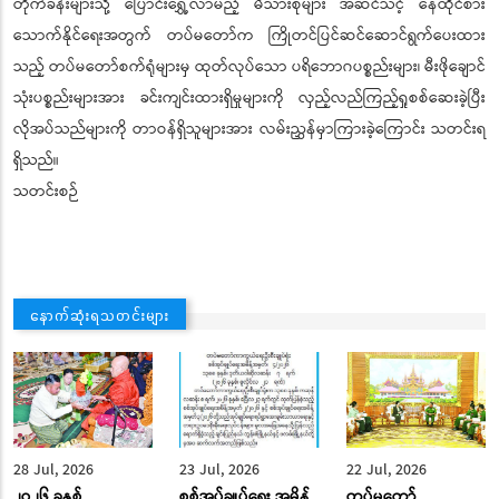
တိုက်ခန်းများသို့ ပြောင်းရွှေ့လာမည့် မိသားစုများ အဆင်သင့် နေထိုင်စား
သောက်နိုင်ရေးအတွက် တပ်မတော်က ကြိုတင်ပြင်ဆင်ဆောင်ရွက်ပေးထား
သည့် တပ်မတော်စက်ရုံများမှ ထုတ်လုပ်သော ပရိဘောဂပစ္စည်းများ၊ မီးဖိုချောင်
သုံးပစ္စည်းများအား ခင်းကျင်းထားရှိမှုများကို လှည့်လည်ကြည့်ရှုစစ်ဆေးခဲ့ပြီး
လိုအပ်သည်များကို တာဝန်ရှိသူများအား လမ်းညွှန်မှာကြားခဲ့ကြောင်း သတင်းရ
ရှိသည်။
သတင်းစဉ်
နောက်ဆုံးရသတင်းများ
28 Jul, 2026
23 Jul, 2026
22 Jul, 2026
၂ဝ၂၆ ခုနှစ်
စစ်အုပ်ချုပ်ရေး အမိန့်
တပ်မတော်