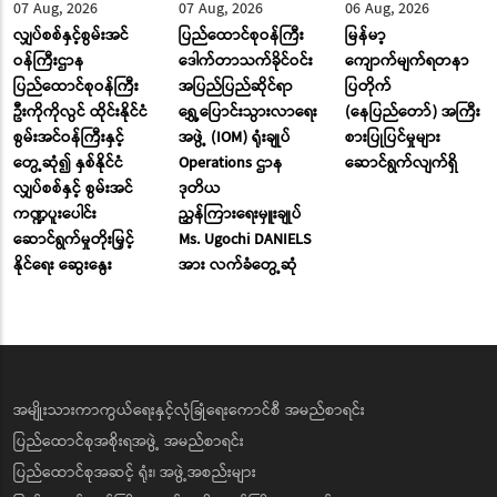
07 Aug, 2026
07 Aug, 2026
06 Aug, 2026
လျှပ်စစ်နှင့်စွမ်းအင်
ပြည်ထောင်စုဝန်ကြီး
မြန်မာ့
ဝန်ကြီးဌာန
ဒေါက်တာသက်ခိုင်ဝင်း
ကျောက်မျက်ရတနာ
ပြည်ထောင်စုဝန်ကြီး
အပြည်ပြည်ဆိုင်ရာ
ပြတိုက်
ဦးကိုကိုလွင် ထိုင်းနိုင်ငံ
ရွှေ့ပြောင်းသွားလာရေး
(နေပြည်တော်) အကြီး
စွမ်းအင်ဝန်ကြီးနှင့်
အဖွဲ့ (IOM) ရုံးချုပ်
စားပြုပြင်မှုများ
တွေ့ဆုံ၍ နှစ်နိုင်ငံ
Operations ဌာန
ဆောင်ရွက်လျက်ရှိ
လျှပ်စစ်နှင့် စွမ်းအင်
ဒုတိယ
ကဏ္ဍပူးပေါင်း
ညွှန်ကြားရေးမှူးချုပ်
ဆောင်ရွက်မှုတိုးမြှင့်
Ms. Ugochi DANIELS
နိုင်ရေး ဆွေးနွေး
အား လက်ခံတွေ့ဆုံ
အမျိုးသားကာကွယ်ရေးနှင့်လုံခြုံရေးကောင်စီ အမည်စာရင်း
ပြည်ထောင်စုအစိုးရအဖွဲ့ အမည်စာရင်း
ပြည်ထောင်စုအဆင့် ရုံး၊ အဖွဲ့အစည်းများ