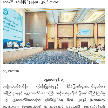
ဒေသကြီး ရင်းနှီးမြှုပ်နှံမှုဖိုရမ် - ၂၀၂၆ ကျင်းပ
06/13/2026
မန္တလေး ဇွန် ၁၂
အမျိုးသားစီမံကိန်း၊ ရင်းနှီးမြှုပ်နှံမှုနှင့် နိုင်ငံခြားစီးပွားဆက်သွယ်ရေး
ဝန်ကြီးဌာနနှင့် မန္တလေးတိုင်းဒေသကြီး အစိုးရအဖွဲ့တို့၏ ဦးဆောင်ကြီးကြပ်မှု
ဖြင့် မန္တလေးတိုင်းဒေသကြီး ရင်းနှီးမြှုပ်နှံမှု ဖိုရမ် -၂၀၂၆ (Mandalay
Investment Forum-2026) ကို ယနေ့တွင် မန္တလေးမြို့ ရတနာပုံခန်းမ၌