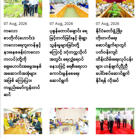
07 Aug, 2026
07 Aug, 2026
07 Aug, 2026
ကလော
ပုဇွန်တောင်ချောင်း ရေ
နိုင်ငံတော်ဖွံ့ဖြိုး
စာတိုက်(ဟောင်း)၊
မြင့်တက်ခြင်းနှင့် မိုးရွာ
တိုးတက်ရေး
ကလောရေကူးကန်နှင့်
သွန်းမှုများခြင်းတို့
ဆောင်ရွက်ရာတွင်
နားနေစခန်း(ကလော
ကြောင့် ဒဂုံတက္ကသိုလ်
ပတ်ဝန်းကျင်
ကလပ်)တို့ကို
အတွင်း ရေလျှံရေဝပ်
ထိန်းသိမ်းရေးလုပ်ငန်း
ရှေးဟောင်းအမွေအနှစ်
နေသဖြင့် ရေစီးရေလာ
များ ဟန်ချက်ညီညီ
အဆောက်အအုံများ
ကောင်းမွန်စေရေး
ပေါင်းစပ်ဆောင်ရွက်
အဖြစ် ကြေးပြား
ဆောင်ရွက်
နိုင်ရန် လိုအပ်
ကမ္ပည်းမော်ကွန်းတပ်
ဆင်