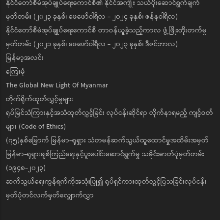
နိုင်ငံတော်စီမံအုပ်ချုပ်ရေးကောင်စီ၏ နိုင်ငံအကျိုး သယ်ပိုးဆောင်ရွက်ချက်
မှတ်တမ်း (၂၀၂၃ ခုနှစ်၊ ဖေဖော်ဝါရီလ - ၂၀၂၄ ခုနှစ်၊ ဇန်နဝါရီလ)
နိုင်ငံတော်စီမံအုပ်ချုပ်ရေးကောင်စီ တာဝန်ယူခဲ့သည့်ကာလ ဖွံ့ဖြိုးတိုးတက်မှု
မှတ်တမ်း (၂၀၂၁ ခုနှစ်၊ ဖေဖော်ဝါရီလ - ၂၀၂၃ ခုနှစ်၊ ဒီဇင်ဘာလ)
မြန်မာ့အလင်း
ကြေးမုံ
The Global New Light Of Myanmar
တိုက်ရိုက်ထုတ်လွှင့်မှုများ
ရုပ်မြင်သံကြားနှင့်အသံထုတ်လွှင့်ခြင်း လုပ်ငန်းဆိုင်ရာ လိုက်နာရမည့် ကျင့်ဝတ်
များ (Code of Ethics)
(၇၅)နှစ်မြောက် မြန်မာ-ရုရှား သံတမန်ဆက်သွယ်ထူထောင်မှုအထိမ်းအမှတ်
မြန်မာ-ရုရှားချစ်ကြည်ရေးနှင့်ပူးပေါင်းဆောင်ရွက်မှု သမိုင်းဓာတ်ပုံမှတ်တမ်း
(၁၉၄၈-၂၀၂၃)
ဆက်သွယ်ရေးကွန်ရက်ကိုအသုံးပြု၍ ရုပ်ရှင်ကားထုတ်လွှင့်ပြသခြင်းလုပ်ငန်း
မှတ်ပုံတင်လက်မှတ်လျှောက်လွှာ