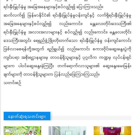
ရင်းနှီးမြှုပ်နှံမှု အခြေအနေများနှင့်စပ်လျဉ်း၍ ပြောကြားသည်။
ဆက်လက်၍ မြန်မာနိုင်ငံ၏ ရင်းနှီးမြှုပ်နှံမှုဝန်းကျင်နှင့် လက်ရှိရင်းနှီးမြှုပ်နှံမှု
အခြေအနေများနှင့်စပ်လျဉ်း၍ လည်းကောင်း၊ မန္တလေးတိုင်းဒေသကြီး၏
ရင်းနှီးမြှုပ်နှံမှု အလားအလာများနှင့် စပ်လျဉ်း၍ လည်းကောင်း၊ မန္တလေးတိုင်း
ဒေသကြီးအတွင်း ရေရှည်ဖွံ့ဖြိုးတိုးတက်သော ရင်းနှီးမြှုပ်နှံမှု ဝန်းကျင်ကောင်း
ဖြစ်လာစေရန်တို့အတွက် ရည်ရွယ်၍ လည်းကောင်း စကားဝိုင်းဆွေးနွေးပွဲကို
ကျင်းပရာ အစိုးရဌာနများမှ တာဝန်ရှိသူများနှင့် ပုဂ္ဂလိက ကဏ္ဍမှ လုပ်ငန်းရှင်
များက ပါဝင်ဆွေးနွေးခဲ့ကြပြီး တက်ရောက်လာသူများ၏ ဆွေးနွေးမေးမြန်း
ချက်များကို တာဝန်ရှိသူများက ပြန်လည်ဖြေကြားကြသည်။
သတင်းစဉ်
နောက်ဆုံးရသတင်းများ