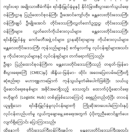
ကျင်းပရာ အမျိုးသားစီမံကိန်း၊ ရင်းနှီးမြှုပ်နှံမှုနှင့် နိုင်ငံခြားစီးပွားဆက်သွယ်ရေး
ဝန်ကြီးဌာန ပြည်ထောင်စုဝန်ကြီး ဦးအောင်ကျော်ဟိုး၊ မန္တလေးတိုင်းဒေသကြီး
ဝန်ကြီးချုပ် ဦးမျိုးအောင်၊ တိုင်းဒေသကြီးလွှတ်တော်ဥက္ကဋ္ဌ၊ တိုင်းဒေသကြီး
ဝန်ကြီးများ၊ လွှတ်တော်ကိုယ်စားလှယ်များ၊ မန္တလေးတိုင်းဒေသကြီး
ရင်းနှီးမြှုပ်နှံမှု ကော်မတီအဖွဲ့ဝင်များ၊ ဌာနဆိုင်ရာများမှ ကိုယ်စားလှယ်များ၊
မန္တလေးတိုင်းဒေသကြီး ကုန်သည်များနှင့် စက်မှုလက်မှု လုပ်ငန်းရှင်များအသင်း
မှ ကိုယ်စားလှယ်များနှင့် လုပ်ငန်းရှင်များ တက်ရောက်ကြသည်။
ဦးစွာ ပြည်ထောင်စုဝန်ကြီးက မန္တလေးတိုင်းဒေသကြီးသည် တရုတ်-မြန်မာ
စီးပွားရေးစင်္ကြံ (CMEC)နှင့် အိန္ဒိယ-မြန်မာ- ထိုင်း အဝေးပြေးလမ်းမကြီးတို့
ဆုံစည်းရာ မဟာဗျူဟာမြောက် ကုန်သွယ်မှုတံခါးပေါက်ဖြစ်ပြီး သယ်ယူ
ပို့ဆောင်ရေးစနစ်များ အခိုင်အမာရှိသည့် ဒေသတွင်း ထောက်ပံ့ပို့ဆောင်ရေး
ဗဟိုချက် (Logistic Hub) တစ်ခုဖြစ်သောကြောင့် ရေရှည်တည်တံ့ပြီး တာဝန်
ယူမှုရှိသော ရင်းနှီးမြှုပ်နှံမှုလုပ်ငန်းများကို ကြိုဆိုအားပေးပါကြောင်းနှင့်
လုပ်ငန်းလည်ပတ်မှု လွယ်ကူချောမွေ့စေရေးအတွက် ပံ့ပိုးကူညီဆောင်ရွက်ပေး
လျက်ရှိကြောင်း ပြောကြားသည်။
ထို့နောက် တိုင်းဒေသကြီးဝန်ကြီးချုပ်က မန္တလေးတိုင်းဒေသကြီးအတွင်း