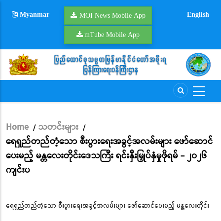
Skip
Myanmar
English
to
MOI News Mobile App
main
mTube Mobile App
content
Home
သတင်းများ
/
/
Breadcrumb
ရေရှည်တည်တံ့သော စီးပွားရေးအခွင့်အလမ်းများ ဖော်ဆောင်
ပေးမည့် မန္တလေးတိုင်းဒေသကြီး ရင်းနှီးမြှုပ်နှံမှုဖိုရမ် - ၂၀၂၆
ကျင်းပ
ရေရှည်တည်တံ့သော စီးပွားရေးအခွင့်အလမ်းများ ဖော်ဆောင်ပေးမည့် မန္တလေးတိုင်း