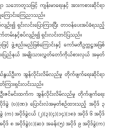
ရယူရာ သဘောတူသဖြင့် ကျန်းမာရေးနှင့် အားကစားဆိုင်ရာ
တည်ပြုကြောင်းကြေညာသည်။
ပ်လျဉ်း၍ ရှင်းလင်းပြောကြားပြီး တာဝန်ပေးအပ်ခံရသည့်
က်တမ်းနှင့်စပ်လျဉ်း၍ ရှင်းလင်းတင်ပြသည်။
င့် ဖွဲ့စည်းမည်ဖြစ်ကြောင်းနှင့် ကော်မတီဥက္ကဋ္ဌအဖြစ်
ားပြည်နယ် အမျိုးသားလွှတ်တော်ကိုယ်စားလှယ် အမှတ်
ွယ်ဦးက အွန်လိုင်းလိမ်လည်မှု တိုက်ဖျက်ရေးဆိုင်ရာ
ဖတ်ကြားရှင်းလင်းသည်။
းဇင်မင်းထက်က အွန်လိုင်းလိမ်လည်မှု တိုက်ဖျက်ရေး
ိုဒ်ခွဲ (ဎ)(ဏ)၊ ပြောင်းလဲအမှတ်စဉ်ထားသည့် အပိုဒ် ၃
ဲ (က) အပိုဒ်ခွဲငယ် (၂)(၃)(၄)(၁၄)(၁၈)၊ အပိုဒ် ၆ အပိုဒ်
အပိုဒ် ၈ အပိုဒ်ခွဲ(င)(ဆ)၊ အခန်း(၅) အပိုဒ် ၉ အပိုဒ်ခွဲ(က)