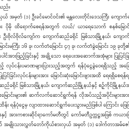
းသည်။
ယ် အမှတ် (၁) ဦးခင်မောင်ဝင်း၏ မန္တလေးတိုင်းဒေသကြီး ကျောက်ဆည်ခ
န်းများ ပိုမို ထိရောက်စေရန်အတွက် လယ်/ ယာရေသောက် စနစ်မြောင်းမ
ီး ဦးဗိုလ်ဗိုလ်ကျော်က ကျောက်ဆည်ခရိုင် မြစ်သားမြို့နယ်၊ ကျောက်ဆည်
ာင်းမကြီး ၁၆ ခု၊ လက်တံမြောင်း ၄၇ ခု၊ လက်တံခွဲမြောင်း ၁၉ ခုတို့
ေါင်အားဖြည့်ခြင်းနှင့် အချို့သော ရေပေးအဆောက်အအုံများ ပြုပြင်ခြင်
 လုပ်ငန်းပမာဏများပြားသည့်အတွက် ရန်ပုံငွေခွဲဝေရရှိသည့် အခြေအ
ြင်ခြင်းလုပ်ငန်းများအား မြောင်းဆုံးမြောင်းဖျားအထိ ရေရရှိစေရ
ခရိုင် မြစ်သားမြို့နယ်၊ ကျောက်ဆည်မြို့နယ်နှင့် စဉ့်ကိုင်မြို့နယ်အ
တူးမြောင်းများ၏ ဆက်လက်ဆောင်ရွက်ရန် လိုအပ်သည့်အပိုင်းများအား
/ ထိန်း ရန်ပုံငွေမှ လျာထားဆောင်ရွက်ပေးသွားမည်ဖြစ်ပါ ကြောင်း ဖ
ေးနှင့် အားကစားဆိုင်ရာကော်မတီတွင် ကော်မတီဥက္ကဋ္ဌအဖြစ် ကယား
ည်နယ် အမျိုးသားလွှတ်တော်ကိုယ်စားလှယ် အမှတ် (၁) ဒေါက်တာအမ်ဇေ