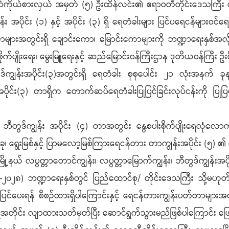
်ကိုယ်စားလှယ် အမှတ် (၅) ဦးထိန်လင်း၏ ဧရာဝတီတိုင်းဒေသကြီး လပ
း အပိုင်း (၁) နှင့် အပိုင်း (၃) ရှိ ရေတံခါးများ ပြင်ပရေငန်များဝင
ျားအတွင်းရှိ ချောင်းကော၊ မြောင်းကောများကို ဘဏ္ဍာရေးနှစ်အလို
၍ စိုက်ပျိုးရေး၊ မွေးမြူရေးနှင့် ဆည်မြောင်းဝန်ကြီးဌာန ဒုတိယဝန်ကြီး 
ဒ်ကျွန်းအပိုင်း(၃)အတွင်းရှိ ရေတံခါး စုစုပေါင်း ၂၁ လုံးအနက် ခုန
်းအပိုင်း(၃) တာရှိက တောက်ဆပ်ရေတံခါးပြုပြင်ခြင်းလုပ်ငန်းကို ပြု
င့် ဘီတွဒ်ကျွန်း အပိုင်း (၄) တာအတွင်း နွေစပါးစိုက်ပျိုးရေလုံလော
လေးခု၊ ရွေးမြစ်နှင့် ပြာမ‌လော့မြစ်ကြားရေငန်တား တာကျွန်းအပိုင်း (၅) 
ို့နယ် လပွတ္တာတောင်ကျွန်း၊ လပွတ္တာမြောက်ကျွန်း၊ ဘီတွဒ်ကျွန်းအပိုင်
၂၇-၂၀၂၈) ဘဏ္ဍာရေးနှစ်တွင် ပြည်ထောင်စု/ တိုင်းဒေသကြီး သို့မဟုတ် 
ပြုပြင်ပေးရန် စီစဉ်ထားရှိပါကြောင်းနှင့် ရေငန်တားကျွန်းပတ်တာများအ
်အတိုင်း လျာထားသတ်မှတ်ပြီး ဆောင်ရွက်သွားမည်ဖြစ်ပါကြောင်း ဖ