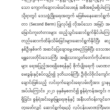
သော ကျောက်ချောလမ်းခင်းပေးရန် အစီအစဉ်မရှိပါကြော
သို့ရာတွင် ဒေသဖွံ့ဖြိုးရေးအတွက် မဖြစ်မနေဆောင်ရွက
တာ (Second Berm) ပြုလုပ်၍ လိုအပ်သော အမြင့်၊ အကျယ
မြောင်းကူးတံတားများ ထည့်သွင်းဆောင်ရွက်နိုင်ပါကြ
တည်ဆောက်ထိန်းသိမ်းခြင်းများဆောင်ရွက်နိုင်ပြီး ဆည်
နှစ်ဦးနှစ်ဖက် အဆင်ပြေချောမွေ့စေမည်ဖြစ်ပြီး ဒေသအ
မန္တလေးတိုင်းဒေသကြီး အမျိုးသားလွှတ်တော်ကိုယ်စားလှ
များ ရေအပြည့်အဝရရှိစေရန်နှင့် စိုက်ပျိုးရေကို ပမာဏလု
မေးခွန်းနှင့်စပ်လျဉ်း၍ ဒုတိယဝန်ကြီး ဦးဗိုလ်ဗိုလ်ကျ
ချောင်းဖြစ်သည့် လင်းဝှက်ချောင်းရေလမ်းတို့အား ဌာနမှ
အပ်ပါကြောင်း၊ ၂၀၂၁ ခုနှစ်မှစတင်၍ စွန်ရဲကန်အတွင်း ကန်
ရှိခြင်း၊ စွန်ရဲအင်းမွေးမြူရေးဇုန်နှင့် အနီးပတ်ဝန်း
တူးဖော်လျှင် ဆောင်ရွက်ရမည့် လုပ်ငန်းပမာဏကြီးမားမျ