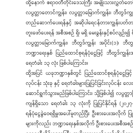
ထို့နောက် ဧရာဝတီတိုင်းဒေသကြီး အမျိုးသားလွှတ်တော
လပွတ္တာတောင်ကျွန်း၊ လပွတ္တာမြောက်ကျွန်း၊ ဘီတွဒ်ကျွန်
တည်ဆောက်ပေးရန်နှင့် အဆိုပါရေငန်တားကျွန်းပတ်တာမ
တူးဖော်ပေးရန် အစီအစဉ် ရှိ၊ မရှိ မေးခွန်းနှင့်စပ်လျဉ်း
လပွတ္တာမြောက်ကျွန်း၊ ဘီတွဒ်ကျွန်း အပိုင်း(၁)၊ ဘီတွ
ဘဏ္ဍာရေးနှစ် ပြည်ထောင်စုရန်ပုံငွေဖြင့် ဘီတွဒ်ကျွန
ရေတံခါး ၁၃ လုံး ဖြစ်ပါကြောင်း။
ထို့အပြင် ယခုဘဏ္ဍာနှစ်တွင် ပြည်ထောင်စုရန်ပုံငွေဖြ
လုပ်ငန်း သုံးခု နှင့် ရေတံခါးများပြုပြင်ခြင်းလုပ်ငန်း 
ဆောင်ရွက်သွားမည်ဖြစ်ပါကြောင်း၊ သို့ဖြစ်ပါ၍ လပွတ္တာမြ
ကျန်ရှိသော ရေတံခါး ၁၃ လုံးကို ပြုပြင်နိုင်ရန် (၂၀
ရန်ပုံငွေခွဲဝေရရှိမှုအပေါ်မူတည်ပြီး ဦးစားပေးအလိုက် 
များကိုလည်း ဘဏ္ဍာရေးနှစ်အလိုက် ဦးစားပေးအစီအစဉ