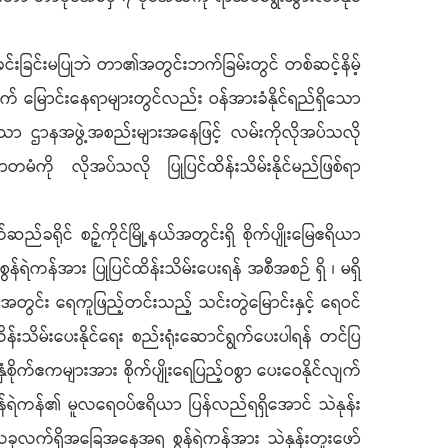
င်းခြင်းမပြုဘဲ တာ၏အတွင်းဘက်ခြမ်းတွင် တစ်ဆင့်နိမ့်
က် မြောင်းနေရာများတွင်လည်း ဝန်အားခံနိုင်ရည်ရှိသော
်သော ဌာနအဖွဲ့အစည်းများအနေဖြင့် လမ်းကိုလိုအပ်သလို
ာတမံကို လိုအပ်သလို ပြုပြင်ထိန်းသိမ်းနိုင်မည်ဖြစ်ရာ
ိုင် စဉ့်ကိုင်မြို့နယ်အတွင်းရှိ စိုက်ပျိုးမြေဧရိယာ
န်ရဲကန်အား ပြုပြင်ထိန်းသိမ်းပေးရန် အစီအစဉ် ရှိ ၊ မရှိ
်အတွင်း ရေကူဖြည့်တင်းသည့် သင်းတွဲမြောင်းနှင့် ရေဝင်
န်းသိမ်းပေးနိုင်ရေး စည်းရုံးဆောင်ရွက်ပေးပါရန် တင်ပြ
ှံစိုက်ဧကများအား စိုက်ပျိုးရေပြည့်ဝစွာ ပေးဝေနိုင်လျက်
း၊ စွန်ရဲကန်၏ မူလရေဝပ်ဧရိယာ ပြန်လည်ရရှိအောင် သဲနုန်း
င့် ယခုလက်ရှိအခြေအနေအရ စွန်ရဲကန်အား သဲနုန်းတူးဖော်