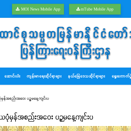
MOI News Mobile App
mTube Mobile App
ဆောင်းပါး
ကျန်းမာရေးဆိုင်ရာများ
နယ်မြေဒေသဆိုင်ရာများ
ရွေးကောက်ပွဲ
မှန်အစည်းအဝေး ပဉ္စမနေ့ကျင်းပ
ပုံမှန်အစည်းအဝေး ပဉ္စမနေ့ကျင်းပ