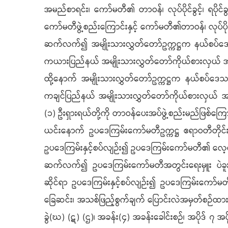
အမည်စာရင်း၊ ကော်မတီ၏ တာဝန်၊ လုပ်ပိုင်ခွင့်၊ ရပို
ကော်မတီဖွဲ့စည်းကြောင်းနှင့် ကော်မတီ၏တာဝန်၊ လုပ်ပို
ဆက်လက်၍ အမျိုးသားလွှတ်တော်ဥက္ကဋ္ဌက နယ်စပ်ဒေသ၊ တိ
ကယားပြည်နယ် အမျိုးသားလွှတ်တော်ကိုယ်စားလှယ် အမှတ် 
ထို့နောက် အမျိုးသားလွှတ်တော်ဥက္ကဋ္ဌက နယ်စပ်ဒေသ၊ တိ
ကချင်ပြည်နယ် အမျိုးသားလွှတ်တော်ကိုယ်စားလှယ် အ
(၁) ဦးရှားရယ်တို့ကို တာဝန်ပေးအပ်ဖွဲ့စည်းမည်ဖြစ်ကြ
ယင်းနောက် ဥပဒေကြမ်းကော်မတီဥက္ကဋ္ဌ ဧရာဝတီတိုင်း
ဥပဒေကြမ်းနှင့်စပ်လျဉ်း၍ ဥပဒေကြမ်းကော်မတီ၏ လေ့လ
ဆက်လက်၍ ဥပဒေကြမ်းကော်မတီအတွင်းရေးမှူး ပဲခူးတိ
ဆိုင်ရာ ဥပဒေကြမ်းနှင့်စပ်လျဉ်း၍ ဥပဒေကြမ်းကော်မတီ
ခြေဆင်း၊ အသစ်ဖြည့်စွက်ချက် ပြောင်းလဲအမှတ်စဉ်ထားသည့် 
ခွဲ(ဃ) (ဋ) (ဌ)၊ အခန်း(၄) အခန်းခေါင်းစဉ်၊ အပိုဒ် ၇ အပိုဒ