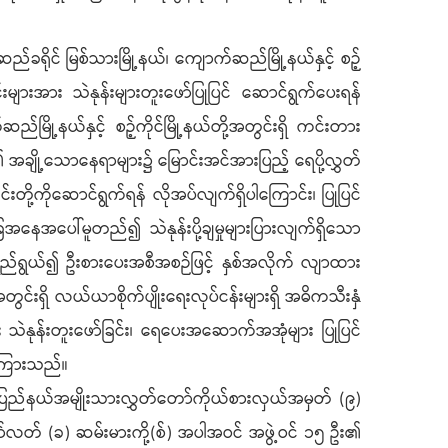
ရိုင် မြစ်သားမြို့နယ်၊ ကျောက်ဆည်မြို့နယ်နှင့် စဉ့်
ျားအား သဲနုန်းများတူးဖော်ပြုပြင် ဆောင်ရွက်ပေးရန်
မြို့နယ်နှင့် စဉ့်ကိုင်မြို့နယ်တို့အတွင်းရှိ ကင်းတား
၏ အချို့သောနေရာများ၌ မြောင်းအင်အားပြည့် ရေပို့လွှတ်
းတို့ကိုဆောင်ရွက်ရန် လိုအပ်လျက်ရှိပါကြောင်း၊ ပြုပြင်
နေအပေါ်မူတည်၍ သဲနုန်းပို့ချမှုများပြားလျက်ရှိသော
န်ရည်ရွယ်၍ ဦးစားပေးအစီအစဉ်ဖြင့် နှစ်အလိုက် လျာထား
တွင်းရှိ လယ်ယာစိုက်ပျိုးရေးလုပ်ငန်းများရှိ အဓိကသီးနှံ
 သဲနုန်းတူးဖော်ခြင်း၊ ရေပေးအဆောက်အအုံများ ပြုပြင်
ြေကြားသည်။
ပြည်နယ်အမျိုးသားလွှတ်တော်ကိုယ်စားလှယ်အမှတ် (၉)
ာ်လတ် (ခ) ဆမ်းမားကို့(စ်) အပါအဝင် အဖွဲ့ဝင် ၁၅ ဦး၏