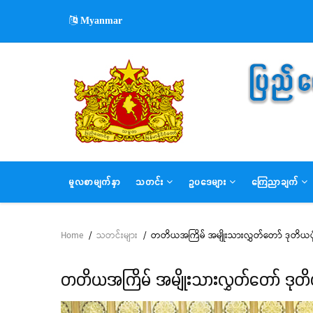
Skip
Myanmar
to
main
content
MAIN
မူလစာမျက်နှာ
သတင်း
ဥပဒေများ
ကြေညာချက်
NAVIGATION
Home
/
သတင်းများ
/
တတိယအကြိမ် အမျိုးသားလွှတ်တော် ဒုတိယပုံ
Breadcrumb
တတိယအကြိမ် အမျိုးသားလွှတ်တော် ဒုတိယ