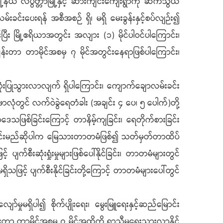
နယ် လပွတ္တာမြို့နှင့် ဆားကျင်းကျေးရွာကို ဆက်သွယ်
င်းပေးရန် အစီအစဉ် ရှိ၊ မရှိ မေးခွန်းနှင့်စပ်လျဉ်း၍
း မြို့ဧရိယာအတွင်း အလျား (၁) မိုင်ပါဝင်ပါကြောင်း၊
းတာ တာမိုင်အစမှ ၇ မိုင်အတွင်းနေရာဖြစ်ပါကြောင်း၊
ံးပြုသွားလာလျက် ရှိပါကြောင်း၊ ကျောက်ချောလမ်းခင်း
 ဖာလုံတွင် လက်ဝဲခွဲရေတံခါး (အချင်း ၄ ပေ၊ ၅ ပေါက်)တို့
ြစ်ခြင်းကြောင့် တာနိမ့်ကျခြင်း၊ ရေတိုက်စားခြင်း
ျောလမ်းခင်းမည်ဆိုပါက မြေသားတာတမံဖြစ်၍ သတ်မှတ်တာထိပ်
်စီးဆုံးရှုံးမှုများဖြစ်ပေါ်နိုင်ခြင်း၊ တာတမံများတွင်
ြင့် ပျက်စီးနိုင်ခြင်းတို့ကြောင့် တာတမံများပေါ်တွင်
ှုမရှိပါ၍ စိုက်ပျိုးရေး၊ မွေးမြူရေးနှင့်ဆည်မြောင်း
းတာ တာမိုင်အစမှ ၇ မိုင်အထိကို ရာသီမရွေးသွားလာနိုင်