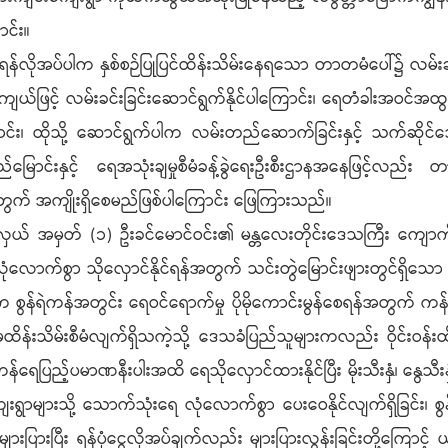
င်း။
်ရန်လိုအပ်ပါက နှစ်စဉ်ပြုပြင်ထိန်းသိမ်းနေရသော တာတမံပေါ်၌ လမ်းခ
်ဖြင့် လမ်းခင်းခြင်းဆောင်ရွက်နိုင်ပါကြောင်း၊ ရေတံခါးအဝင်အထွ
ောင်း၊ ထိုသို့ ဆောင်ရွက်ပါက လမ်းတည်ဆောက်ခြင်းနှင့် သက်ဆိုင
မြောင်းနှင့် ရေအသုံးချမှုစီမံခန့်ခွဲရေးဦးစီးဌာနအနေဖြင့်လည်း တ
တွက် အကျိုးရှိစေမည်ဖြစ်ပါကြောင်း ဖြေကြားသည်။
ယ် အမှတ် (၁) ဦးခင်မောင်ဝင်း၏ မန္တလေးတိုင်းဒေသကြီး ကျောက်ဆည်ခရ
ံလောက်စွာ သိုလှောင်နိုင်ရန်အတွက် သင်းတွဲမြောင်းဖျားတွင်ရှိသော စွ
ော်က စွန်ရဲကန်အတွင်း ရေဝင်ရောက်မှု ပိုမိုကောင်းမွန်စေရန်အတွက် ကန
ထိန်းသိမ်းစီမံလျက်ရှိသကဲ့သို့ ဒေသခံပြည်သူများကလည်း ဝိုင်းဝန်းထိ
ရေပြည့်ပမာဏနီးပါးအထိ ရေသိုလှောင်ထားနိုင်ပြီး မိုးသီးနှံ၊ နွေသီးန
ကျင်ကျေးရွာများသို့ သောက်သုံးရေ လုံလောက်စွာ ပေးဝေနိုင်လျက်ရှိခြင်
ားပြားပြီး ရန်ပုံငွေလိုအပ်ချက်လည်း များပြားလွန်းခြင်းတို့ကြော