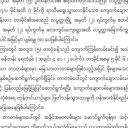
ှယ် အမှတ် (၅) ဦးထိန်လင်း၏ ဧရာဝတီတိုင်းဒေသကြီး လပွတ္တာမြို့
၇/၀ မိုင်အထိ ၇ မိုင်ကို ရာသီမရွေးသွားလာနိုင်သော ကျောက်ချောလမ်းခ
န်းတာ တာမိုင်၏အစသည် လပွတ္တာမြို့ အမှတ် (၂) ရပ်ကွက်မှ စတင်ပြီ
အမှတ် (၂) ရပ်ကွက်မှ ဆားကျင်းကျေးရွာအထိ လပွတ္တာမြောက်ကျွန်
အမြင့်မှာ ပျမ်းမျှ (၈) ပေဖြစ်ပါကြောင်း။
ုံကြားတွင် အလျား (၅) ဖာလုံခန့်သည် ကျောက်ကြမ်းလမ်းခင်း၍ အသု
 ဓနိတန်း ရေတံခါး ( အချင်း ၄ ပေ ၊ ၂ ပေါက်)၊ တာမိုင်အစမှ ၅ မိုင် ၆
 တာတမံများမှာ မြေသားတာတမံများဖြစ်သည့်အပြင် မိုးများသောဒေသဖ
န်းများကို နှစ်စဉ်ဆောင်ရွက်လျက်ရှိခြင်း၊ တာတမံပေါ်တွင် ကျောက်ခ
ြန်လည်မြေဖို့ပြုပြင်ဆောင်ရွက်ရပြီး ကျောက်ချောလမ်းများအနေဖြင့် ပျက
အရ ကုန်တင်ယာဉ်များ ဖြတ်သန်းသွားလာမှုကို ဝန်အားခံနိုင်ရည်မရှိသဖ
ခြေအနေဖြစ်ပါကြောင်း။
တမံများပေါ်တွင် အခိုင်အမာလမ်းများ ဆောင်ရွက်ရန်မှာ သင့်လျော်မ
င့် ဆားကျင်းကျေးရွာ ကိုဆက်သွယ်အသုံးပြုနေသည့် လပွတ္တာမြောက်ကျွန်