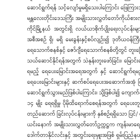
ဆောင်ရွက်ရန် သင့်လျော်မှုမရှိသေးပါကြောင်း ဖြေကြာ
မန္တလေးတိုင်းဒေသကြီး အမျိုးသားလွှတ်တော်ကိုယ်စားလှ
ကိုင်မြို့နယ် အတွင်းရှိ လယ်ယာစိုက်ပျိုးရေးလုပ်င
အစီအစဉ် ရှိ၊ မရှိ မေးခွန်းနှင့်စပ်လျဉ်း၍ ဒုတိယဝန်ကြ
ရေသောက်စနစ်နှင့် ဇော်ဂျီရေသောက်စနစ်တို့တွင် တူးမြေ
သယ်ဆောင်နိုင်ရန်အတွက် သဲနုန်းတူးဖော်ခြင်း၊ မြောင်းပ
ရမည့် ရေပေးမြောင်းအရေအတွက် နှင့် ဆောင်ရွက်ရမည့်
ရေပေးမြောင်းများနှင့် ဆက်စပ်ရေပေးအဆောက်အအုံ ပြုပ
ဆောင်ရွက်သွားမည်ဖြစ်ပါကြောင်း၊ သို့ဖြစ်ပါ၍ ကျောက်ဆည်
၁၄ မျိုး ရေရရှိမှု ပိုမိုထိရောက်စေရန်အတွက် ရေပေး
တည်ဆောက် ခြင်းလုပ်ငန်းများကို နှစ်စဉ်ရရှိသော ပြင်
ယင်းနောက် အမျိုးသားလွှတ်တော်ဥက္ကဋ္ဌက ကျန်းမာရ
ဒေါက်တာနိုင်လင်းနှင့် အတွင်းရေးမှူးအဖြစ် ရှမ်းပြ