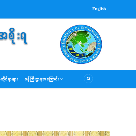
English
ဆိုင်ရာများ
ဝန်ကြီးဌာနအကြောင်း