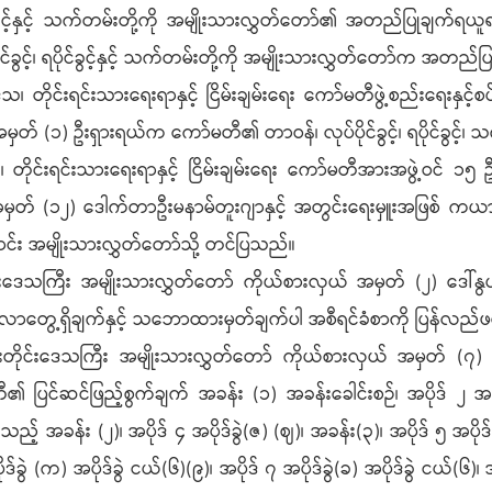
င်ခွင့်နှင့် သက်တမ်းတို့ကို အမျိုးသားလွှတ်တော်၏ အတည်ပြုချက်
င်ခွင့်၊ ရပိုင်ခွင့်နှင့် သက်တမ်းတို့ကို အမျိုးသားလွှတ်တော်က အ
ုင်းရင်းသားရေးရာနှင့် ငြိမ်းချမ်းရေး ကော်မတီဖွဲ့စည်းရေးနှင့်စ
(၁) ဦးရှားရယ်က ကော်မတီ၏ တာဝန်၊ လုပ်ပိုင်ခွင့်၊ ရပိုင်ခွင့်၊ သ
ုင်းရင်းသားရေးရာနှင့် ငြိမ်းချမ်းရေး ကော်မတီအားအဖွဲ့ဝင် ၁၅ ဦးဖြ
မှတ် (၁၂) ဒေါက်တာဦးမနာမ်တူးဂျာနှင့် အတွင်းရေးမှူးအဖြစ် ကယ
ောင်း အမျိုးသားလွှတ်တော်သို့ တင်ပြသည်။
ဒေသကြီး အမျိုးသားလွှတ်တော် ကိုယ်စားလှယ် အမှတ် (၂) ဒေါ်နွယ်န
ာတွေ့ရှိချက်နှင့် သဘောထားမှတ်ချက်ပါ အစီရင်ခံစာကို ပြန်လည်
ုင်းဒေသကြီး အမျိုးသားလွှတ်တော် ကိုယ်စားလှယ် အမှတ် (၇) ဦ
၏ ပြင်ဆင်ဖြည့်စွက်ချက် အခန်း (၁) အခန်းခေါင်းစဉ်၊ အပိုဒ် ၂ အပ
အခန်း (၂)၊ အပိုဒ် ၄ အပိုဒ်ခွဲ(ဇ) (ဈ)၊ အခန်း(၃)၊ အပိုဒ် ၅ အပိုဒ်ခွ
်ခွဲ (က) အပိုဒ်ခွဲ ငယ်(၆)(၉)၊ အပိုဒ် ၇ အပိုဒ်ခွဲ(ခ) အပိုဒ်ခွဲ ငယ်(၆)၊ 