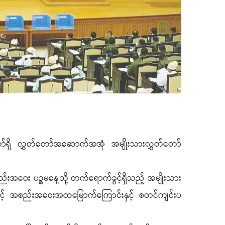
်ရှိ လွှတ်တော်အဆောက်အအုံ အမျိုးသားလွှတ်တော်
အဝေး ပဉ္စမနေ့သို့ တက်ရောက်ခွင့်ရှိသည့် အမျိုးသား
င့် အစည်းအဝေးအထမြောက်ကြောင်းနှင့် စတင်ကျင်းပ