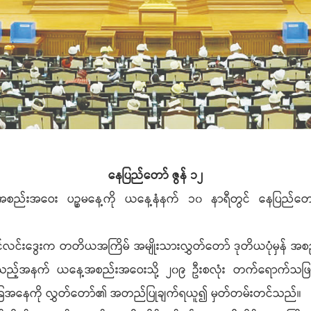
နေပြည်တော် ဇွန် ၁၂
 အစည်းအဝေး ပဉ္စမနေ့ကို ယနေ့နံနက် ၁၀ နာရီတွင် နေပြည်တော
လင်းဒွေးက တတိယအကြိမ် အမျိုးသားလွှတ်တော် ဒုတိယပုံမှန် အစည်း
းရှိသည့်အနက် ယနေ့အစည်းအဝေးသို့ ၂၀၉ ဦးစလုံး တက်ရောက်သဖြ
အနေကို လွှတ်တော်၏ အတည်ပြုချက်ရယူ၍ မှတ်တမ်းတင်သည်။