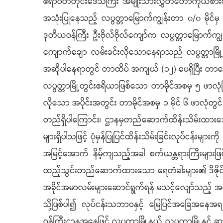
ဧရာဝတီတိုင်းဒေသကြီး အမျိုးသားလွှတ်တော်ကိုယ်စားလ
အသုံးပြုနေသည့် လပွတ္တာမြောက်ကျွန်းတာ ၀/၀ မိုင်မှ 
ဒုတိယဝန်ကြီး ဦးဗိုလ်ဗိုလ်ကျော်က လပွတ္တာမြောက်ကျွ
ကျောက်ချော လမ်းခင်းလိုသောနေရာသည် လပွတ္တာမြို့ 
အဆိုပါနေရာတွင် တာထိပ် အကျယ် (၁၂) ပေရှိပြီး တာပေါင်
လပွတ္တာမြို့တွင်းဧရိယာဖြစ်သော တာမိုင်အစမှ ၅ ဖာလ
လိုသော အပိုင်းအတွင်း တာမိုင်အစမှ ၁ မိုင် ၆ ဖာလုံတွင်
တည်ရှိပါကြောင်း၊ ဌာနမှတည်ဆောက်ထိန်းသိမ်းထားသော
များရှိပါသဖြင့် ပုံမှန်ပြုပြင်ထိန်းသိမ်းခြင်းလုပ်င
အမြင့်အောက် နိမ့်ကျသည့်အခါ စက်ယန္တရားကြီးများဖြင့် ပ
ထည့်သွင်းတည်ဆောက်ထားသော ရေတံခါးများ၏ ဒီဇိုင်းပုံစံ
အခိုင်အမာလမ်းများဆောင်ရွက်ရန် မသင့်လျော်သည့် အ
သို့ဖြစ်ပါ၍ လုပ်ငန်းသဘာဝနှင့် မြေပြင်အခြေအနေအရ တာ
ဝန်ကြီးဌာနအနေဖြင့် လပွတ္တာမြို့နယ် လပွတ္တာမြို့နှ