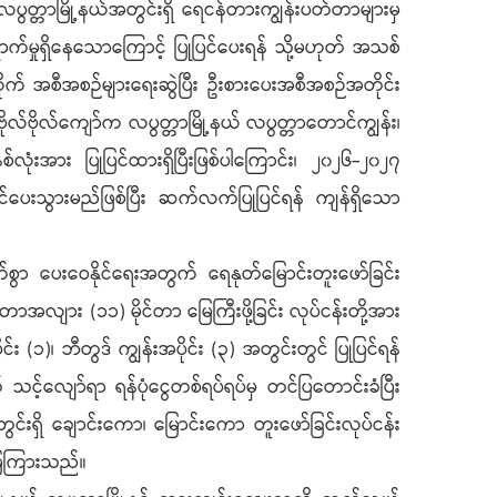
ွတ္တာမြို့နယ်အတွင်းရှိ ရေငန်တားကျွန်းပတ်တာများမှ
်ရောက်မှုရှိနေသောကြောင့် ပြုပြင်ပေးရန် သို့မဟုတ် အသစ်
က် အစီအစဉ်များရေးဆွဲပြီး ဦးစားပေးအစီအစဉ်အတိုင်း
ဦးဗိုလ်ဗိုလ်ကျော်က လပွတ္တာမြို့နယ် လပွတ္တာတောင်ကျွန်း၊
စ်လုံးအား ပြုပြင်ထားရှိပြီးဖြစ်ပါကြောင်း၊ ၂၀၂၆-၂၀၂၇
ပြင်ပေးသွားမည်ဖြစ်ပြီး ဆက်လက်ပြုပြင်ရန် ကျန်ရှိသော
က်စွာ ပေးဝေနိုင်ရေးအတွက် ရေနုတ်မြောင်းတူးဖော်ခြင်း
၏ တာအလျား (၁၁) မိုင်တာ မြေကြီးဖို့ခြင်း လုပ်ငန်းတို့အား
း (၁)၊ ဘီတွဒ် ကျွန်းအပိုင်း (၃) အတွင်းတွင် ပြုပြင်ရန်
သင့်လျော်ရာ ရန်ပုံငွေတစ်ရပ်ရပ်မှ တင်ပြတောင်းခံပြီး
တွင်းရှိ ချောင်းကော၊ မြောင်းကော တူးဖော်ခြင်းလုပ်ငန်း
ြေကြားသည်။