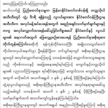
အတည်ပြုကြောင်း ကြေညာသည်။
ဆက်လက်၍
ပြည်ထောင်စုသမ္မတ မြန်မာနိုင်ငံတော်တစ်ဝန်းရှိ တက္ကသိုလ်
အသီးသီးတွင် ဘွဲ့၊ ဒီဂရီ ရရှိခဲ့သည့် လူငယ်များအား နိုင်ငံတော်ဝန်ကြီးဌာန
အသီးသီးက အလုပ်ခန့်အပ်ပေးရန်အတွက် အရည်အချင်းသတ်မှတ်ချက်များနှင့်
တကွ အလုပ်လျှောက်ထားရန်ခေါ်ယူခြင်းကိစ္စအပေါ် နိုင်ငံတော်နှင့် လူငယ်
များ၏ အနာဂတ်အတွက် ဖြေလျှော့စဉ်းစားပေးရန် ပြည်ထောင်စုအစိုးရအား
တိုက်တွန်းကြောင်း
အဆိုကို ရန်ကုန်တိုင်းဒေသကြီး အမျိုးသားလွှတ်တော်
ကိုယ်စားလှယ်အမှတ်(၉) ဦးရန်နိုင်ဦးက တင်သွင်းရာတွင် အစိုးရဝန်ကြီးဌာန
များတွင် အလုပ်လျှောက်ထားကြရာ၌ သာမန်အားဖြင့် လျှောက်ထားသူအများစု
သည် ကိုဗစ်ကာလနှင့် အခြေအနေအရပ်ရပ်ကြောင့် ကျောင်းနှင့်တက္ကသိုလ်
များ၏ ပညာသင်ကြားမှုများ ရပ်ဆိုင်းခဲ့ရသဖြင့် ကျောင်းသား၊ ကျောင်းသူများ
အတွက် မလိုအပ်ဘဲ အသက်အရွယ် ၁ နှစ်၊ ၂ နှစ်ခန့် ပိုမိုကြီးရင့်ခဲ့ရပါကြောင်း၊
ဘွဲ့ရလူငယ်များသည် အစိုးရဝန်ကြီးဌာနအသီးသီးက အလုပ်နေရာများခေါ်ယူ
သည့်အခါတွင် သာမန်ထက် အသက် ၁ နှစ်၊ ၂ နှစ်ခန့် ပိုမိုကြီးရင့်နေပြီး
သတ်မှတ်ချက်ထက် အသက်ကျော်လွန်နေခဲ့ကြပါကြောင်း။
အစိုးရဝန်ကြီးဌာနများတွင် အသက်အရွယ် အနည်းငယ်ကြီးရင့်မှုကြောင့် အစိုးရ