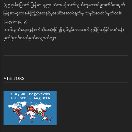
(၇၅)နှစ်မြောက် မြန်မာ-ရုရှား သံတမန်ဆက်သွယ်ထူထောင်မှုအထိမ်းအမှတ်
မြန်မာ-ရုရှားချစ်ကြည်ရေးနှင့်ပူးပေါင်းဆောင်ရွက်မှု သမိုင်းဓာတ်ပုံမှတ်တမ်း
(၁၉၄၈-၂၀၂၃)
ဆက်သွယ်ရေးကွန်ရက်ကိုအသုံးပြု၍ ရုပ်ရှင်ကားထုတ်လွှင့်ပြသခြင်းလုပ်ငန်း
မှတ်ပုံတင်လက်မှတ်လျှောက်လွှာ
VISITORS