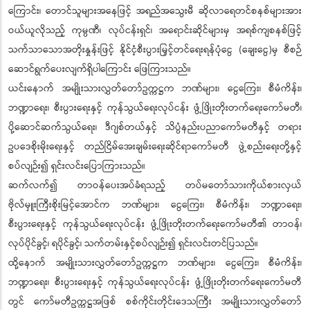
ကြောင်း၊ တောင်သူများအနေဖြင့် အရည်အသွေးမီ ဆိုလာရေတင်စနစ်များအား
ဝယ်ယူလိုသည့် ကုမ္ပဏီ၊ လုပ်ငန်းရှင်၊ အရောင်းဆိုင်များမှ အရစ်ကျစနစ်ဖြင့်
သက်သာသောအတိုးနှုန်းဖြင့် နိုင်ငံ့စီးပွားမြှင့်တင်ရေးရန်ပုံငွေ (ချေးငွေ)မှ စီစဉ်
ဆောင်ရွက်ပေးလျက်ရှိပါကြောင်း ဖြေကြားသည်။
ယင်းနောက် အမျိုးသားလွှတ်တော်ဥက္ကဋ္ဌက ဘဏ်များ၊ ငွေကြေး၊ စီမံကိန်း၊
ဘဏ္ဍာရေး၊ စီးပွားရေးနှင့် ကုန်သွယ်ရေးလုပ်ငန်း ဖွံ့ဖြိုးတိုးတက်ရေးကော်မတီ၊
ပို့ဆောင်ဆက်သွယ်ရေး၊ ဒီဂျစ်တယ်နှင့် သိပ္ပံနည်းပညာကော်မတီနှင့် တရား
ဥပဒေစိုးမိုးရေးနှင့် တည်ငြိမ်အေးချမ်းရေးဆိုင်ရာကော်မတီ ဖွဲ့စည်းရေးတို့နှင့်
စပ်လျဉ်း၍ ရှင်းလင်းပြောကြားသည်။
ဆက်လက်၍ တာဝန်ပေးအပ်ခံရသည့် တပ်မတော်သားကိုယ်စားလှယ်
ဗိုလ်မှူးကြီးစိုးမြင့်အောင်က ဘဏ်များ၊ ငွေကြေး၊ စီမံကိန်း၊ ဘဏ္ဍာရေး၊
စီးပွားရေးနှင့် ကုန်သွယ်ရေးလုပ်ငန်း ဖွံ့ဖြိုးတိုးတက်ရေးကော်မတီ၏ တာဝန်၊
လုပ်ပိုင်ခွင့်၊ ရပိုင်ခွင့်၊ သက်တမ်းနှင့်စပ်လျဉ်း၍ ရှင်းလင်းတင်ပြသည်။
ထို့နောက် အမျိုးသားလွှတ်တော်ဥက္ကဋ္ဌက ဘဏ်များ၊ ငွေကြေး၊ စီမံကိန်း၊
ဘဏ္ဍာရေး၊ စီးပွားရေးနှင့် ကုန်သွယ်ရေးလုပ်ငန်း ဖွံ့ဖြိုးတိုးတက်ရေးကော်မတီ
တွင် ကော်မတီဥက္ကဋ္ဌအဖြစ် စစ်ကိုင်းတိုင်းဒေသကြီး အမျိုးသားလွှတ်တော်