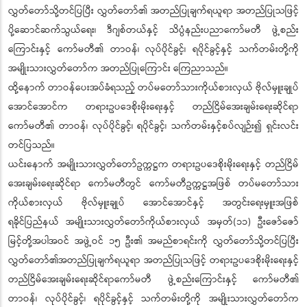
လွှတ်တော်သို့တင်ပြပြီး လွှတ်တော်၏ အတည်ပြုချက်ရယူရာ အတည်ပြုသဖြင့်
ပို့ဆောင်ဆက်သွယ်ရေး၊ ဒီဂျစ်တယ်နှင့် သိပ္ပံနည်းပညာကော်မတီ ဖွဲ့စည်း
ကြောင်းနှင့် ကော်မတီ၏ တာဝန်၊ လုပ်ပိုင်ခွင့်၊ ရပိုင်ခွင့်နှင့် သက်တမ်းတို့ကို
အမျိုးသားလွှတ်တော်က အတည်ပြုကြောင်း ကြေညာသည်။
ထို့နောက် တာဝန်ပေးအပ်ခံရသည့် တပ်မတော်သားကိုယ်စားလှယ် ဗိုလ်မှူးချုပ်
အောင်အောင်က တရားဥပဒေစိုးမိုးရေးနှင့် တည်ငြိမ်အေးချမ်းရေးဆိုင်ရာ
ကော်မတီ၏ တာဝန်၊ လုပ်ပိုင်ခွင့်၊ ရပိုင်ခွင့်၊ သက်တမ်းနှင့်စပ်လျဉ်း၍ ရှင်းလင်း
တင်ပြသည်။
ယင်းနောက် အမျိုးသားလွှတ်တော်ဥက္ကဋ္ဌက တရားဥပဒေစိုးမိုးရေးနှင့် တည်ငြိမ်
အေးချမ်းရေးဆိုင်ရာ ကော်မတီတွင် ကော်မတီဥက္ကဋ္ဌအဖြစ် တပ်မတော်သား
ကိုယ်စားလှယ် ဗိုလ်မှူးချုပ် အောင်အောင်နှင့် အတွင်းရေးမှူးအဖြစ်
ရခိုင်ပြည်နယ် အမျိုးသားလွှတ်တော်ကိုယ်စားလှယ် အမှတ်(၁၁) ဦးဇော်ဇော်
မြင့်တို့အပါအဝင် အဖွဲ့ဝင် ၁၅ ဦး၏ အမည်စာရင်းကို လွှတ်တော်သို့တင်ပြပြီး
လွှတ်တော်၏အတည်ပြုချက်ရယူရာ အတည်ပြုသဖြင့် တရားဥပဒေစိုးမိုးရေးနှင့်
တည်ငြိမ်အေးချမ်းရေးဆိုင်ရာကော်မတီ ဖွဲ့စည်းကြောင်းနှင့် ကော်မတီ၏
တာဝန်၊ လုပ်ပိုင်ခွင့်၊ ရပိုင်ခွင့်နှင့် သက်တမ်းတို့ကို အမျိုးသားလွှတ်တော်က