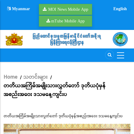
Skip
Myanmar
English
to
MOI News Mobile App
main
mTube Mobile App
content
Home
သတင်းများ
/
/
Breadcrumb
တတိယအကြိမ်အမျိုးသားလွှတ်တော် ဒုတိယပုံမှန်
အစည်းအဝေး ဒသမနေ့ကျင်းပ
တတိယအကြိမ်အမျိုးသားလွှတ်တော် ဒုတိယပုံမှန်အစည်းအဝေး ဒသမနေ့ကျင်းပ