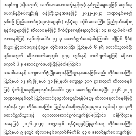
အရစ်ကျ (သို့မဟုတ်) သက်သာသောအတိုးနှုန်းနှင့် နှစ်ရှည်ချေးငွေဖြင့် ရောင်းချ
ပေးရန်နှင့်စပ်လျဉ်း၍ ဝန်ကြီးဌာနအနေဖြင့် ၂၀၂၂-၂၀၂၃ ဘဏ္ဍာနှစ်မှစ၍
နှစ်စဉ် ပြည်ထောင်စု(ငွေလုံးငွေရင်း) ရန်ပုံငွေ၊ တိုင်းဒေသကြီး၊ ပြည်နယ်အစိုးရ
ရန်ပုံငွေများဖြင့် ဆိုလာစနစ်ဖြင့် စိုက်ပျိုးရေရရှိရေးလုပ်ငန်း ၁၄ ခု၊ လျှပ်စစ်+ဆို
လာစနစ်ဖြင့် လုပ်ငန်းပေါင်း ၄၂ ခု ဆောင်ရွက်ပေးခဲ့ပါကြောင်း၊ ထို့ပြင် နိုင်ငံ့
စီးပွားမြှင့်တင်ရေးရန်ပုံငွေမှ တိုင်းဒေသကြီး၊ ပြည်နယ် ၆ ခုရှိ တောင်သူတစ်ဦး
ချင်းအတွက် ဆိုလာစက်ရေတွင်း ၃၇၄ တွင်းနှင့် ဘတ်ဂျက်ငွေဖြင့် ဆိုလာ
ရေတင် ၆ ခု ဆောင်ရွက်ပေးခဲ့ပြီးဖြစ်ပါကြောင်း။
သမဝါယမနှင့် ကျေးလက်ဖွံ့ဖြိုးရေးဝန်ကြီးဌာနအနေဖြင့်လည်း တိုင်းဒေသကြီး၊
ပြည်နယ် ၁၂ ခုရှိ မြို့နယ် ၉၁ မြို့နယ်၊ ကျေးရွာ ၃၁၇ ရွာအတွက် ဆိုလာစနစ်
ဖြင့် စိုက်ပျိုးရေရရှိရေးလုပ်ငန်းပေါင်း ၅၄၀ ဆောင်ရွက်ပေးခဲ့ပြီး ၂၀၂၆-၂၀၂၇
ဘဏ္ဍာရေးနှစ်တွင် ပြည်ထောင်စုငွေလုံးငွေရင်းရန်ပုံငွေမှ ဆိုလာရေတင်စနစ်ဖြင့်
လုပ်ငန်း ၅၀၊ တိုင်းဒေသကြီး၊ ပြည်နယ်အစိုးရရန်ပုံငွေများမှ လုပ်ငန်း ၄၁ ခုကို
ဆောင်ရွက်သွားရန် လျာထားဆောင်ရွက်လျက်ရှိပါကြောင်း၊ ဝန်ကြီးဌာန
အနေဖြင့် ၂၀၂၆-၂၀၂၇ ဘဏ္ဍာနှစ် ရန်ပုံငွေခွင့်ပြုချက်အရ တိုင်းဒေသကြီး၊
ပြည်နယ် ၉ ခုတွင် ဆိုလာစနစ်ရေတင်စီမံကိန်း ၄၃ ခု ဆောင်ရွက်ပေးလျက်ရှိပါ