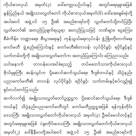
ကိုယ်စားလှယ် အမှတ်(၃) ဒေါ်ကျော့ယဉ်ဝင်းနှင့် အတွင်းရေးမှူးအဖြစ်
မွန်ပြည်နယ် အမျိုးသားလွှတ်တော် ကိုယ်စားလှယ်အမှတ်(၆) ဒေါ်အေးချမ်းမုံတို့
အပါအဝင် အဖွဲ့ဝင် ၁၅ ဦး၏ အမည်စာရင်းကို လွှတ်တော်သို့တင်ပြပြီး
လွှတ်တော်၏ အတည်ပြုချက်ရယူရာ အတည်ပြုသဖြင့် ဘဏ်များ၊ ငွေကြေး၊
စီမံကိန်း၊ ဘဏ္ဍာရေး၊ စီးပွားရေးနှင့် ကုန်သွယ်ရေးလုပ်ငန်း ဖွံ့ဖြိုးတိုးတက်ရေး
ကော်မတီ ဖွဲ့စည်းကြောင်းနှင့် ကော်မတီ၏တာဝန်၊ လုပ်ပိုင်ခွင့်၊ ရပိုင်ခွင့်နှင့်
သက်တမ်းတို့ကို အမျိုးသားလွှတ်တော်က အတည်ပြုကြောင်း ကြေညာသည်။
ယင်းနောက် တာဝန်ပေးအပ်ခံရသည့် တပ်မတော်သားကိုယ်စားလှယ်
ဗိုလ်မှူးကြီး ဆန်းသွင်က ပို့ဆောင်ဆက်သွယ်ရေး၊ ဒီဂျစ်တယ်နှင့် သိပ္ပံနည်း
ပညာကော်မတီ၏ တာဝန်၊ လုပ်ပိုင်ခွင့်၊ ရပိုင်ခွင့်၊ သက်တမ်းနှင့်စပ်လျဉ်း၍
ရှင်းလင်းတင်ပြသည်။
ဆက်လက်၍ အမျိုးသားလွှတ်တော်ဥက္ကဋ္ဌက ပို့ဆောင်ဆက်သွယ်ရေး၊ ဒီဂျစ်
တယ်နှင့် သိပ္ပံနည်းပညာကော်မတီတွင် ကော်မတီဥက္ကဋ္ဌအဖြစ် ရန်ကုန်တိုင်း
ဒေသကြီး အမျိုးသားလွှတ်တော်ကိုယ်စားလှယ် အမှတ်(၃) ဦးခင်မောင်တင့်နှင့်
အတွင်းရေးမှူးအဖြစ် ပဲခူးတိုင်းဒေသကြီး အမျိုးသားလွှတ်တော်ကိုယ်စားလှယ်
အမှတ်(၂) ဒေါ်နီနီမာတို့အပါအဝင် အဖွဲ့ဝင် ၁၅ ဦး၏ အမည်စာရင်းကို