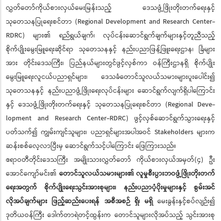
လွှတ်တော်ကိုယ်စားလှယ်မေးမြန်းသည့် ဒေသဖွံ့ဖြိုးတိုးတက်ရေးနှင့်
သုတေသနပြုရေးစင်တာ (Regional Development and Research Center-
RDRC) များ၏ ရည်ရွယ်ချက်၊ လုပ်ငန်းဆောင်ရွက်ချက်များနှင့်တူညီသည့်
စိုက်ပျိုးမွေးမြူရေးဆိုင်ရာ သုတေသနနှင့် နည်းပညာဖြန့်ဖြူးရေးဌာန၊ ခြံများ
အား တိုင်းဒေသကြီး၊ ပြည်နယ်များတွင်ဖွင့်လှစ်ကာ ဝန်ကြီးဌာနရှိ စိုက်ပျိုး
မွေးမြူရေးလူငယ်ပညာရှင်များ၊ ဒေသခံတောင်သူလယ်သမားများပူးပေါင်း၍
သုတေသနနှင့် နည်းပညာဖွံ့ဖြိုးရေးလုပ်ငန်းများ ဆောင်ရွက်လျက်ရှိပါကြောင်း
နှင့် ဒေသဖွံ့ဖြိုးတိုးတက်ရေးနှင့် သုတေသနပြုရေးစင်တာ (Regional Deve-
lopment and Research Center-RDRC) ဖွင့်လှစ်ဆောင်ရွက်သွားရေးနှင့်
ပတ်သက်၍ ကျွမ်းကျင်သူများ၊ ပညာရှင်များအပါအဝင် Stakeholders များက
ဆန်းစစ်လေ့လာပြီးမှ ဆောင်ရွက်သင့်ပါကြောင်း ဖြေကြားသည်။
ဧရာဝတီတိုင်းဒေသကြီး အမျိုးသားလွှတ်တော် ကိုယ်စားလှယ်အမှတ်(၄) ဦး
အောင်ကျော်မင်း၏
တောင်သူလယ်သမားများ၏ လူမှုစီးပွားဘဝဖွံ့ဖြိုးတိုးတက်
ရေးအတွက် စိုက်ပျိုးရေးသွင်းအားစုများ၊ နည်းပညာပံ့ပိုးမှုများနှင့် စွမ်းအင်
လိုအပ်ချက်များ ဖြည့်ဆည်းပေးရန် အစီအစဉ် ရှိ၊ မရှိ
မေးခွန်းနှင့်စပ်လျဉ်း၍
ဒုတိယဝန်ကြီး ဒေါက်တာရဲတင့်ထွန်းက တောင်သူများလိုအပ်သည့် သွင်းအားစု