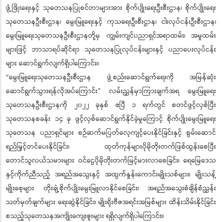
ဖွံ့ဖြိုးရေးနှင့် သုတေသနပြုစင်တာများအား စိုက်ပျိုးရေးဦးစီးဌာန၊ စိုက်ပျိုးရေး
သုတေသနဦးစီးဌာန၊ မွေးမြူရေးနှင့် ကုသရေးဦးစီးဌာန၊ ငါးလုပ်ငန်းဦးစီးဌာန၊
မွေးမြူရေးသုတေသနဦးစီးဌာနတို့မှ ကျွမ်းကျင်ပညာရှင်အရာထမ်း၊ အမှုထမ်း
များဖြင့် ဘာသာရပ်ဆိုင်ရာ သုတေသနပြုလုပ်ငန်းများနှင့် ပညာပေးလုပ်ငန်း
များ ဆောင်ရွက်လျက်ရှိပါကြောင်း။
“မွေးမြူရေးသုတေသနဦးစီးဌာန ဖွဲ့စည်းဆောင်ရွက်ရေးကို အမြန်ဆုံး
ဆောင်ရွက်သွားရန်လိုအပ်ကြောင်း” လမ်းညွှန်မှာကြားချက်အရ မွေးမြူရေး
သုတေသနဦးစီးဌာနကို ၂၀၂၂ ခုနှစ် ဧပြီ ၁ ရက်တွင် စတင်ဖွင့်လှစ်ပြီး
သုတေသနစခန်း ၁၄ ခု ဖွင့်လှစ်ဆောင်ရွက်နိုင်ခဲ့မှုကြောင့် စိုက်ပျိုးမွေးမြူရေး
သုတေသန ပညာရှင်များ စဉ်ဆက်မပြတ်လေ့ကျင့်ပေးနိုင်ခြင်းနှင့် စွမ်းဆောင်
ရည်မြှင့်တင်ပေးနိုင်ခြင်း၊ ထုတ်ကုန်များပိုမိုတိုးတက်ဖြစ်ထွန်းစေပြီး
တောင်သူလယ်သမားများ ဝင်ငွေပိုမိုတိုးတက်မြင့်မားလာစေခြင်း၊ ရေမြေဒေသ
နှင့်ကိုက်ညီသည့် အရည်အသွေးနှင့် အထွက်နှုန်းကောင်းမျိုးသစ်များ၊ မျိုးသန့်
မျိုးစေ့များ တိုးချဲ့စိုက်ပျိုးမွေးမြူလာနိုင်စေခြင်း၊ အရည်အသွေးစံချိန်စံညွှန်း
သတ်မှတ်ချက်များ ရေးဆွဲနိုင်ခြင်း၊ မျိုးရိုးဗီဇအရင်းအမြစ်များ ထိန်းသိမ်းနိုင်ခြင်း
စသည့်သုတေသနအကျိုးကျေးဇူးများ ရရှိလျက်ရှိပါကြောင်း။