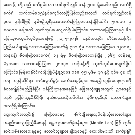
ထောင့်) တို့သည် စက်စွမ်းအား တစ်ရက်လျှင် တန် ၅၀၀ ရှိသော်လည်း လက်ရှိ
စက်ရုံ သက်တမ်း(၁၅)နှစ်ကျော်လာပြီဖြစ်သည့်အတွက် တစ်ရက်လျှင်တန်
၃၀၀ နှုန်းစီဖြင့် နှစ်စဉ်ယူရီးယားဓာတ်မြေဩဇာတန်ချိန်ပေါင်း ၅၀၀၀၀ မှ
၈၀၀၀၀ ခန့်အထိ ထုတ်လုပ်ပေးလျက်ရှိပါကြောင်း၊ သဘာဝမြေဩဇာနှင့် ဇီဝ
မြေဩဇာထုတ်လုပ်မှုအနေဖြင့် ၂၀၂၅-၂၀၂၆ ခုနှစ်အတွင်း တိုင်းဒေသကြီး၊
ပြည်နယ်များရှိ သဘာဝမြေဩဇာစက်ရုံ ၃၁၈ ရုံမှ သဘာဝမြေဩဇာ ၁၂၇၈၈၂
တန်ခန့်၊ ဇီဝမြေဩဇာစက်ရုံ ၁၂ ရုံမှ ဇီဝမြေဩဇာတန်ချိန် ၂၃၆၅ တန်ခန့်၊
Gypsum သဘာဝမြေဩဇာ ၂၈၀၄၈ တန်ခန့်တို့ ထုတ်လုပ်ပေးလျက်ရှိပါ
ကြောင်း၊ မြန်မာနိုင်ငံရင်းနှီးမြှုပ်နှံမှုဥပဒေ ပုဒ်မ ၇၅၊ ပုဒ်မ ၇၇ နှင့် ပုဒ်မ ၇၈ တို့
အရ အခွန်ဆိုင်ရာ ကင်းလွတ်ခွင့်၊ သက်သာခွင့်များ စသည့်အခွင့်အရေးများကို
ခံစားရရှိနိုင်မည်ဖြစ်ပြီး ဝန်ကြီးဌာနအနေဖြင့် မြေအသုံးချမှုအတွက် ဥပဒေနှင့်
အညီ ခွင့်ပြုကူညီနိုင်ပြီး နည်းပညာလိုအပ်ပါက ပံ့ပိုးကူညီရန် ပညာရှင်များ
အသင့်ရှိပါကြောင်း။
ဈေးကွက်အတွင်းရှိ မြေဩဇာနှင့် စိုက်ပျိုးရေးလုပ်ငန်းသုံးဆေးဝါးများ
အရည်အသွေးပြည့်မီစေရန် ရွေ့လျားဓာတ်ခွဲခန်းများ (Mobile Lab) ဖြင့် ကွင်း
ဆင်းစစ်ဆေးပေးရန်နှင့် တောင်သူများမြေဩဇာနှင့် ဆေးဝါးများကို အကျိုးရှိရှိ