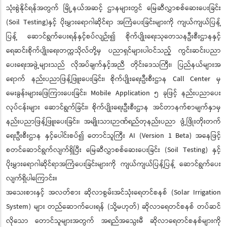
သုံးစွဲနိုင်ရန်အတွက် မြို့နယ်အဆင့် ဌာနများတွင် မြေဆီလွှာစစ်ဆေးပေးခြင်း
(Soil Testing)နှင့် ပိုးမွှားရောဂါဆိုင်ရာ အကြံပေးခြင်းများကို ကျယ်ကျယ်ပြန့်
ပြန့် ဆောင်ရွက်ပေးရန်နှင့်စပ်လျဉ်း၍ စိုက်ပျိုးရေးသုတေသနဦးစီးဌာနနှင့်
ရေဆင်းစိုက်ပျိုးရေးတက္ကသိုလ်တို့မှ ပညာရှင်များပါဝင်သည့် ကွင်းဆင်းပညာ
ပေးရေးအဖွဲ့များသည် လိုအပ်ချက်နှင့်အညီ တိုင်းဒေသကြီး၊ ပြည်နယ်များအ
ရောက် နည်းပညာဖြန့်ဖြူးပေးခြင်း၊ စိုက်ပျိုးရေးဦးစီးဌာန Call Center မှ
မေးခွန်းများဖြေကြားပေးခြင်း၊ Mobile Application ၅ ခုဖြင့် နည်းပညာပေး
လုပ်ငန်းများ ဆောင်ရွက်ခြင်း၊ စိုက်ပျိုးရေးဦးစီးဌာန အင်တာနက်စာမျက်နှာမှ
နည်းပညာဖြန့်ဖြူးပေးခြင်း၊ အမျိုးသားဉာဏ်ရည်တုနည်းပညာ ဖွံ့ဖြိုးတိုးတက်
ရေးဦးစီးဌာန နှင့်ပေါင်းစပ်၍ တောင်သူကြီး AI (Version 1 Beta) အနေဖြင့်
စတင်ဆောင်ရွက်လျက်ရှိပြီး မြေဆီလွှာစစ်ဆေးပေးခြင်း (Soil Testing) နှင့်
ပိုးမွှားရောဂါဆိုင်ရာအကြံပေးခြင်းများကို ကျယ်ကျယ်ပြန့်ပြန့် ဆောင်ရွက်ပေး
လျက်ရှိပါကြောင်း။
အသေးစားနှင့် အလတ်စား ဆိုလာစွမ်းအင်သုံးရေတင်စနစ် (Solar Irrigation
System) များ တည်ဆောက်ပေးရန် (သို့မဟုတ်) ဆိုလာရေတင်စနစ် တပ်ဆင်
လိုသော တောင်သူများအတွက် အရည်အသွေးမီ ဆိုလာရေတင်စနစ်များကို