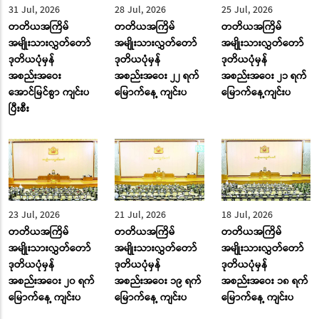
31 Jul, 2026
28 Jul, 2026
25 Jul, 2026
တတိယအကြိမ်
တတိယအကြိမ်
တတိယအကြိမ်
အမျိုးသားလွှတ်တော်
အမျိုးသားလွှတ်တော်
အမျိုးသားလွှတ်တော်
ဒုတိယပုံမှန်
ဒုတိယပုံမှန်
ဒုတိယပုံမှန်
အစည်းအဝေး
အစည်းအဝေး ၂၂ ရက်
အစည်းအဝေး ၂၁ ရက်
အောင်မြင်စွာ ကျင်းပ
မြောက်နေ့ ကျင်းပ
မြောက်နေ့ကျင်းပ
ပြီးစီး
23 Jul, 2026
21 Jul, 2026
18 Jul, 2026
တတိယအကြိမ်
တတိယအကြိမ်
တတိယအကြိမ်
အမျိုးသားလွှတ်တော်
အမျိုးသားလွှတ်တော်
အမျိုးသားလွှတ်တော်
ဒုတိယပုံမှန်
ဒုတိယပုံမှန်
ဒုတိယပုံမှန်
အစည်းအဝေး ၂၀ ရက်
အစည်းအဝေး ၁၉ ရက်
အစည်းအဝေး ၁၈ ရက်
မြောက်နေ့ ကျင်းပ
မြောက်နေ့ ကျင်းပ
မြောက်နေ့ ကျင်းပ