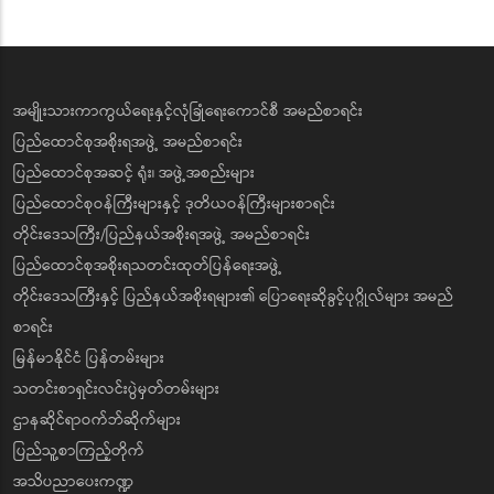
အမျိုးသားကာကွယ်ရေးနှင့်လုံခြုံရေးကောင်စီ အမည်စာရင်း
ပြည်ထောင်စုအစိုးရအဖွဲ့ အမည်စာရင်း
ပြည်ထောင်စုအဆင့် ရုံး၊ အဖွဲ့အစည်းများ
ပြည်ထောင်စုဝန်ကြီးများနှင့် ဒုတိယဝန်ကြီးများစာရင်း
တိုင်းဒေသကြီး/ပြည်နယ်အစိုးရအဖွဲ့ အမည်စာရင်း
ပြည်ထောင်စုအစိုးရသတင်းထုတ်ပြန်ရေးအဖွဲ့
တိုင်းဒေသကြီးနှင့် ပြည်နယ်အစိုးရများ၏ ပြောရေးဆိုခွင့်ပုဂ္ဂိုလ်များ အမည်
စာရင်း
မြန်မာနိုင်ငံ ပြန်တမ်းများ
သတင်းစာရှင်းလင်းပွဲမှတ်တမ်းများ
ဌာနဆိုင်ရာဝက်ဘ်ဆိုက်များ
ပြည်သူ့စာကြည့်တိုက်
အသိပညာပေးကဏ္ဍ