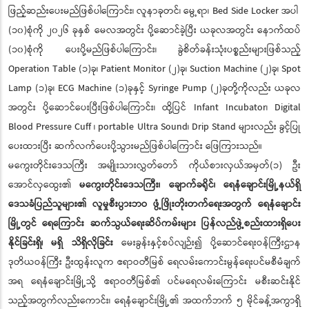
ဖြည့်ဆည်းပေးမည်ဖြစ်ပါကြောင်း၊ လူနာခုတင်၊ မွေ့ရာ၊ Bed Side Locker အပါ
(၁၀)စုံကို ၂၀၂၆ ခုနှစ် မေလအတွင်း ပို့ဆောင်ခဲ့ပြီး ယခုလအတွင်း နောက်ထပ်
(၁၀)စုံကို ပေးပို့မည်ဖြစ်ပါကြောင်း၊ ခွဲစိတ်ခန်းသုံးပစ္စည်းများဖြစ်သည့်
Operation Table (၁)ခု၊ Patient Monitor (၂)ခု၊ Suction Machine (၂)ခု၊ Spot
Lamp (၁)ခု၊ ECG Machine (၁)ခုနှင့် Syringe Pump (၂)ခုတို့ကိုလည်း ယခုလ
အတွင်း ပို့ဆောင်ပေးပြီးဖြစ်ပါကြောင်း၊ ထို့ပြင် Infant Incubator၊ Digital
Blood Pressure Cuff ၊ portable Ultra Sound၊ Drip Stand များလည်း ခွင့်ပြု
ပေးထားပြီး ဆက်လက်ပေးပို့သွားမည်ဖြစ်ပါကြောင်း ဖြေကြားသည်။
မကွေးတိုင်းဒေသကြီး အမျိုးသားလွှတ်တော် ကိုယ်စားလှယ်အမှတ်(၁) ဦး
အောင်လှထွေး၏
မကွေးတိုင်းဒေသကြီး၊ ချောက်ခရိုင်၊ ရေနံချောင်းမြို့နယ်ရှိ
ဒေသခံပြည်သူများ၏ လူမှုစီးပွားဘဝ ဖွံ့ဖြိုးတိုးတက်ရေးအတွက် ရေနံချောင်း
မြို့တွင် ရေကြောင်း ဆက်သွယ်ရေးဆိပ်ကမ်းများ ပြန်လည်ဖွဲ့စည်းထားရှိပေး
နိုင်ခြင်းရှိ၊ မရှိ သိရှိလိုခြင်း
မေးခွန်းနှင့်စပ်လျဉ်း၍ ပို့ဆောင်ရေးဝန်ကြီးဌာန
ဒုတိယဝန်ကြီး ဦးထွန်းလူက ဧရာဝတီမြစ် ရေလမ်းကောင်းမွန်ရေးပင်မစီမံချက်
အရ ရေနံချောင်းမြို့သို့ ဧရာဝတီမြစ်၏ ပင်မရေလမ်းကြောင်း မစီးဆင်းနိုင်
သည့်အတွက်လည်းကောင်း၊ ရေနံချောင်းမြို့၏ အထက်ဘက် ၅ မိုင်ခန့်အကွာရှိ