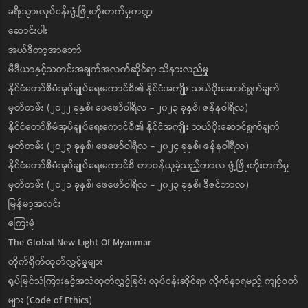
ခရီးသွားလုပ်ငန်းဖွံ့ဖြိုးတိုးတက်မှုကဏ္ဍ
ဆောင်းပါး
အယ်ဒီတာ့အာဘော်
မီဒီယာနှင့်သတင်းအချက်အလက်ဆိုင်ရာ သိနားလည်မှု
နိုင်ငံတော်စီမံအုပ်ချုပ်ရေးကောင်စီ၏ နိုင်ငံအကျိုး သယ်ပိုးဆောင်ရွက်ချက်
မှတ်တမ်း (၂၀၂၂ ခုနှစ်၊ ဖေဖော်ဝါရီလ - ၂၀၂၃ ခုနှစ်၊ ဇန်နဝါရီလ)
နိုင်ငံတော်စီမံအုပ်ချုပ်ရေးကောင်စီ၏ နိုင်ငံအကျိုး သယ်ပိုးဆောင်ရွက်ချက်
မှတ်တမ်း (၂၀၂၃ ခုနှစ်၊ ဖေဖော်ဝါရီလ - ၂၀၂၄ ခုနှစ်၊ ဇန်နဝါရီလ)
နိုင်ငံတော်စီမံအုပ်ချုပ်ရေးကောင်စီ တာဝန်ယူခဲ့သည့်ကာလ ဖွံ့ဖြိုးတိုးတက်မှု
မှတ်တမ်း (၂၀၂၁ ခုနှစ်၊ ဖေဖော်ဝါရီလ - ၂၀၂၃ ခုနှစ်၊ ဒီဇင်ဘာလ)
မြန်မာ့အလင်း
ကြေးမုံ
The Global New Light Of Myanmar
တိုက်ရိုက်ထုတ်လွှင့်မှုများ
ရုပ်မြင်သံကြားနှင့်အသံထုတ်လွှင့်ခြင်း လုပ်ငန်းဆိုင်ရာ လိုက်နာရမည့် ကျင့်ဝတ်
များ (Code of Ethics)