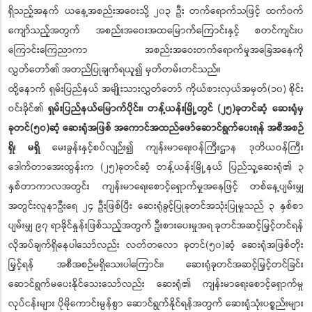
ရှိသည့်အနက် ယနေ့အစည်းအဝေးသို့ ၂၀၃ ဦး တက်ရောက်သဖြင့် ထက်ဝက်
ကျော်သည့်အတွက် အစည်းအဝေးအထမြောက်ကြောင်းနှင့် စတင်ကျင်းပ
ကြောင်းကြေညာကာ အစည်းအဝေးတက်ရောက်မှုအခြေအနေကို
လွှတ်တော်၏ အတည်ပြုချက်ရယူ၍ မှတ်တမ်းတင်သည်။
ထို့နောက် ရှမ်းပြည်နယ် အမျိုးသားလွှတ်တော် ကိုယ်စားလှယ်အမှတ်(၁၀) စိုင်း
ဝင်းခိုင်၏
ရှမ်းပြည်နယ်မြောက်ပိုင်း၊ တန့်ယန်းမြို့တွင် (၂၅)ခုတင်ဆံ့ ဆေးရုံမှ
ခုတင်(၅၀)ဆံ့ ဆေးရုံအဖြစ် အကောင်အထည်ဖော်ဆောင်ရွက်ပေးရန် အစီအစဉ်
ရှိ၊ မရှိ
မေးခွန်းနှင့်စပ်လျဉ်း၍ ကျန်းမာရေးဝန်ကြီးဌာန ဒုတိယဝန်ကြီး
ဒေါက်တာအေးထွန်းက (၂၅)ခုတင်ဆံ့ တန့်ယန်းမြို့နယ် ပြည်သူ့ဆေးရုံ၏ ၃
နှစ်တာကာလအတွင်း ကျန်းမာရေးစောင့်ရှောက်မှုအနေဖြင့် တစ်နေ့ပျမ်းမျှ
အတွင်းလူနာဦးရေ ၂၄ ဦးဖြစ်ပြီး ဆေးရုံခွင့်ပြုခုတင်အသုံးပြုမှုသည် ၃ နှစ်စာ
ပျမ်းမျှ ၉၇ ရာခိုင်နှုန်းဖြစ်သည့်အတွက် ဦးစားပေးမှုအရ ခုတင်အဆင့်မြှင့်တင်ရန်
လိုအပ်ချက်ရှိနေပါသော်လည်း လတ်တလော ခုတင်(၅၀)ဆံ့ ဆေးရုံအဖြစ်တိုး
မြှင့်ရန် အစီအစဉ်မရှိသေးပါကြောင်း၊ ဆေးရုံခုတင်အဆင့်မြှင့်တင်ခြင်း
ဆောင်ရွက်မပေးနိုင်သေးသော်လည်း ဆေးရုံ၏ ကျန်းမာရေးစောင့်ရှောက်မှု
လုပ်ငန်းများ ပိုမိုကောင်းမွန်စွာ ဆောင်ရွက်နိုင်ရန်အတွက် ဆေးရုံသုံးပစ္စည်းများ