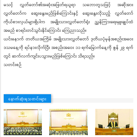
မသင့် လွှတ်တော်၏အဆုံးအဖြတ်ရယူရာ သဘောတူသဖြင့် အဆိုအား
လွှတ်တော်က ဆွေးနွေးမည်ဖြစ်ကြောင်းနှင့် ဆွေးနွေးလိုသည့် လွှတ်တော်
ကိုယ်စားလှယ်များရှိပါက အမျိုးသားလွှတ်တော်ရုံး ညွှန်ကြားရေးမှူးချုပ်ထံ
အမည် စာရင်းတင်သွင်းနိုင်ကြောင်း ကြေညာသည်။
ယင်းနောက် တတိယအကြိမ် အမျိုးသားလွှတ်တော် ဒုတိယပုံမှန်အစည်းအဝေး
ဒသမနေ့ကို ရပ်နားလိုက်ပြီး အစည်းအဝေး ၁၁ ရက်မြောက်နေ့ကို ဇွန် ၂၉ ရက်
တွင် ဆက်လက်ကျင်းပသွားမည်ဖြစ်ကြောင်း သိရသည်။
သတင်းစဉ်
နောက်ဆုံးရသတင်းများ