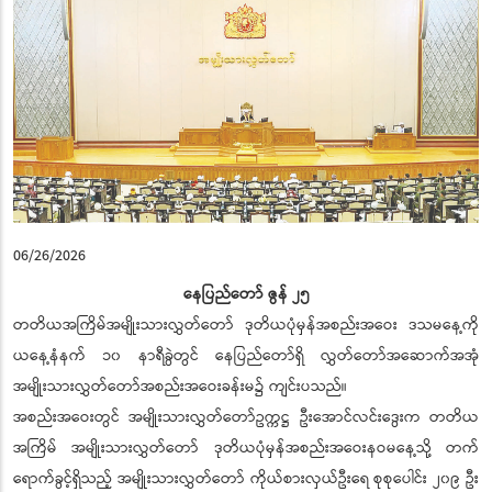
06/26/2026
နေပြည်တော် ဇွန် ၂၅
တတိယအကြိမ်အမျိုးသားလွှတ်တော် ဒုတိယပုံမှန်အစည်းအဝေး ဒသမနေ့ကို
ယနေ့နံနက် ၁၀ နာရီခွဲတွင် နေပြည်တော်ရှိ လွှတ်တော်အဆောက်အအုံ
အမျိုးသားလွှတ်တော်အစည်းအဝေးခန်းမ၌ ကျင်းပသည်။
အစည်းအဝေးတွင် အမျိုးသားလွှတ်တော်ဥက္ကဋ္ဌ ဦးအောင်လင်းဒွေးက တတိယ
အကြိမ် အမျိုးသားလွှတ်တော် ဒုတိယပုံမှန်အစည်းအဝေးနဝမနေ့သို့ တက်
ရောက်ခွင့်ရှိသည့် အမျိုးသားလွှတ်တော် ကိုယ်စားလှယ်ဦးရေ စုစုပေါင်း ၂၀၉ ဦး