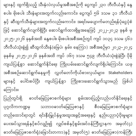
များနှင့် ထွက်ရှိသည့် သီးနှံလဲလှယ်မှုအစီအစဉ်ကို ငွေကျပ် ၂၃၀ ဘီလီယံနှင့် နွေ
စပါး၊ မိုးစပါး သီးနှံများအတွက်လည်းကောင်း၊ ငွေကျပ် ၅၆ ဒသမ ၃၁ ဘီလီယံ
နှင့် ဆီထွက်သီးနှံများအတွက်လည်းကောင်း၊ အရင်းမပျောက်မတည်ရန်ပုံငွေပုံစံ
ဖြင့် ဆောင်ရွက်လျက်ရှိပြီး ဆောင်ရွက်ထားရှိမှုအနေဖြင့် ၂၀၂၂-၂၀၂၃ ခုနှစ် မှ
၂၀၂၅-၂၀၂၆ ခုနှစ်အထိ နွေစပါး၊ မိုးစပါးအစီအစဉ်တွင် ကျပ် ၁၀၃၄ ဒသမ ၄၆၁
ဘီလီယံသုံးစွဲ၍ ဆီထွက်သီးနှံ(မြေပဲ၊ နှမ်း၊ နေကြာ) အစီအစဉ်မှာ ၂၀၂၃-၂၀၂၄
ခုနှစ်မှ ၂၀၂၅-၂၀၂၆ ခုနှစ်အထိ ကျပ် ၁၆၇ ဒသမ ၅၄၉ ဘီလီယံသုံးစွဲခဲ့ပြီး ပိုမို
ကျယ်ပြန့်စွာ ဆောင်ရွက်နိုင်ရေး ကြိုးပမ်းဆောင်ရွက်လျက်ရှိပါကြောင်း၊ ယခု
အစီအစဉ်ဆောင်ရွက်နေမှုကို လွှတ်တော်ကိုယ်စားလှယ်များ၊ Stakeholders
များနှင့် ပေါင်းစပ်ပြီး ကျယ်ပြန့်စွာ ကြိုးစားဆောင်ရွက်သွားမည် ဖြစ်ပါ
ကြောင်း။
ပြည်တွင်းရှိ ဓာတ်မြေဩဇာစက်ရုံများ စွမ်းအားပြည့်လည်ပတ်နိုင်ရေးနှင့်
ပုဂ္ဂလိကကဏ္ဍမှ သဘာဝဓာတ်မြေဩဇာနှင့် ဇီဝမြေဩဇာစက်ရုံများ
တည်ထောင်ရာတွင် ရင်းနှီးမြှုပ်နှံမှုအထူးအခွင့်အရေးနှင့် နည်းပညာပံ့ပိုးမှုများ
ပေးအပ်သွားရန်နှင့်စပ်လျဉ်း၍ လျှပ်စစ်နှင့်စွမ်းအင်ဝန်ကြီးဌာနက အမှတ်(၄)
ဓာတ်မြေဩဇာစက်ရုံ(မြောင်းတကာ)နှင့် အမှတ်(၅) ဓာတ်မြေဩဇာ(ကန်ကြီး