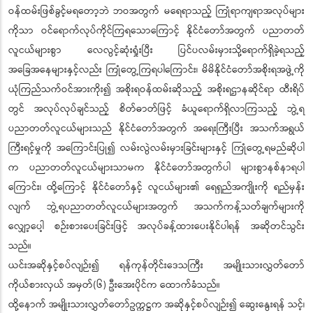
ဝန်ထမ်းဖြစ်ခွင့်မရတော့ဘဲ ဘဝအတွက် မရေရာသည့် ကြုံရာကျရာအလုပ်များ
ကိုသာ ဝင်ရောက်လုပ်ကိုင်ကြရသောကြောင့် နိုင်ငံတော်အတွက် ပညာတတ်
လူငယ်များစွာ လေလွင့်ဆုံးရှုံးပြီး ပြင်ပလမ်းမှားသို့ရောက်ရှိခဲ့ရသည့်
အခြေအနေများနှင့်လည်း ကြုံတွေ့ကြရပါကြောင်း၊ မိမိနိုင်ငံတော်အစိုးရအဖွဲ့ကို
ယုံကြည်သက်ဝင်အားကိုး၍ အစိုးရဝန်ထမ်းဆိုသည့် အစိုးရဌာနဆိုင်ရာ ထီးရိပ်
တွင် အလုပ်လုပ်ချင်သည့် စိတ်ဓာတ်ဖြင့် ခံယူရောက်ရှိလာကြသည့် ဘွဲ့ရ
ပညာတတ်လူငယ်များသည် နိုင်ငံတော်အတွက် အရေးကြီးပြီး အသက်အရွယ်
ကြီးရင့်မှုကို အကြောင်းပြု၍ လမ်းလွဲလမ်းမှားခြင်းများနှင့် ကြုံတွေ့ရမည်ဆိုပါ
က ပညာတတ်လူငယ်များသာမက နိုင်ငံတော်အတွက်ပါ များစွာနစ်နာရပါ
ကြောင်း၊ ထို့ကြောင့် နိုင်ငံတော်နှင့် လူငယ်များ၏ ရေရှည်အကျိုးကို ရည်မှန်း
လျက် ဘွဲ့ရပညာတတ်လူငယ်များအတွက် အသက်ကန့်သတ်ချက်များကို
လျှော့ပေါ့ စဉ်းစားပေးခြင်းဖြင့် အလုပ်ခန့်ထားပေးနိုင်ပါရန် အဆိုတင်သွင်း
သည်။
ယင်းအဆိုနှင့်စပ်လျဉ်း၍ ရန်ကုန်တိုင်းဒေသကြီး အမျိုးသားလွှတ်တော်
ကိုယ်စားလှယ် အမှတ်(၆) ဦးအေးပိုင်က ထောက်ခံသည်။
ထို့နောက် အမျိုးသားလွှတ်တော်ဥက္ကဋ္ဌက အဆိုနှင့်စပ်လျဉ်း၍ ဆွေးနွေးရန် သင့်၊