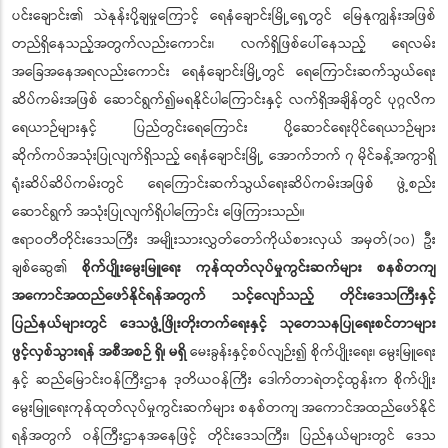
ပင်းချောင်း၏ သဲနုန်းပို့ချမှုကြောင့် ရေနံချောင်းမြို့ရှေ့တွင် မြေနုကျွန်းအဖြစ်
တည်ရှိနေသည့်အတွက်လည်းကောင်း၊ လက်ရှိဖြစ်ပေါ်နေသည့် ရေလမ်း
အခြေအနေအရလည်းကောင်း ရေနံချောင်းမြို့တွင် ရေကြောင်းဆက်သွယ်ရေး
ဆိပ်ကမ်းအဖြစ် ဆောင်ရွက်၍မရနိုင်ပါကြောင်းနှင့် လက်ရှိအချိန်တွင် ပုဂ္ဂလိက
ရေယာဉ်များနှင့် ပြည်တွင်းရေကြောင်း ပို့ဆောင်ရေးပိုင်ရေယာဉ်များ
ဆိုက်ကပ်အသုံးပြုလျက်ရှိသည့် ရေနံချောင်းမြို့ အောက်ဘက် ၇ မိုင်ခန့်အကွာရှိ
ရုံးဆိပ်ဆိပ်ကမ်းတွင် ရေကြောင်းဆက်သွယ်ရေးဆိပ်ကမ်းအဖြစ် ဖွဲ့စည်း
ဆောင်ရွက် အသုံးပြုလျက်ရှိပါကြောင်း ဖြေကြားသည်။
ဧရာဝတီတိုင်းဒေသကြီး အမျိုးသားလွှတ်တော်ကိုယ်စားလှယ် အမှတ်(၁၀) ဦး
ချစ်ဆွေ၏
စိုက်ပျိုးမွေးမြူရေး ကုန်ထုတ်လုပ်မှုကွင်းဆက်များ စနစ်တကျ
အကောင်အထည်ဖော်နိုင်ရန်အတွက် သင့်လျော်သည့် တိုင်းဒေသကြီးနှင့်
ပြည်နယ်များတွင် ဒေသဖွံ့ဖြိုးတိုးတက်ရေးနှင့် သုတေသနပြုရေးစင်တာများ
ဖွင့်လှစ်သွားရန် အစီအစဉ် ရှိ၊ မရှိ
မေးခွန်းနှင့်စပ်လျဉ်း၍ စိုက်ပျိုးရေး၊ မွေးမြူရေး
နှင့် ဆည်မြောင်းဝန်ကြီးဌာန ဒုတိယဝန်ကြီး ဒေါက်တာရဲတင့်ထွန်းက စိုက်ပျိုး
မွေးမြူရေးကုန်ထုတ်လုပ်မှုကွင်းဆက်များ စနစ်တကျ အကောင်အထည်ဖော်နိုင်
ရန်အတွက် ဝန်ကြီးဌာနအနေဖြင့် တိုင်းဒေသကြီး၊ ပြည်နယ်များတွင် ဒေသ