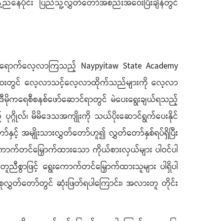
ပိုင်း ပြည်သူ့လွှတ်တော်အစည်းအဝေးပြီးချိန်တွင်
ု့ လာရောက်လေ့လာကြသည့် Naypyitaw State Academy
်းအဝေးတွင် လေ့လာသင့်လေ့လာထိုက်သည်များကို လေ့လာ
 ဒီမိုကရေစီစနစ်ဖော်ဆောင်ရာတွင် မဲပေးရွေးချယ်ရသည့်
ုဂ္ဂိုလ်၊ မိမိဒေသအကျိုးကို သယ်ပိုးဆောင်ရွက်ပေးနိုင်
ာ်နှင့် အမျိုးသားလွှတ်တော်ဟူ၍ လွှတ်တော်နှစ်ရပ်ရှိပြီး
ကောက်တင်မြှောက်ထားသော ကိုယ်စားလှယ်များ ပါဝင်ပါ
ူညီစွာဖြင့် ရွေးကောက်တင်မြှောက်ထားသူများ ပါရှိပါ
စုလွှတ်တော်တွင် ဆုံးဖြတ်ရပါကြောင်း၊ အလားတူ တိုင်း