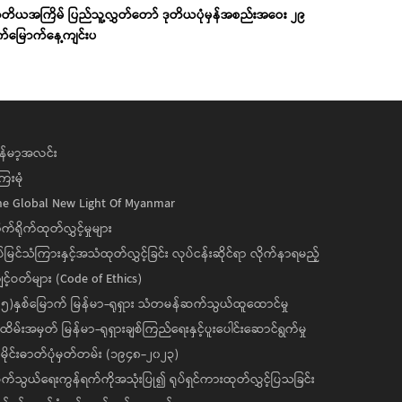
တိယအကြိမ် ပြည်သူ့လွှတ်တော် ဒုတိယပုံမှန်အစည်းအဝေး ၂၉
က်မြောက်နေ့ကျင်းပ
န်မာ့အလင်း
ေးမုံ
he Global New Light Of Myanmar
ုက်ရိုက်ထုတ်လွှင့်မှုများ
ပ်မြင်သံကြားနှင့်အသံထုတ်လွှင့်ခြင်း လုပ်ငန်းဆိုင်ရာ လိုက်နာရမည့်
င့်ဝတ်များ (Code of Ethics)
၅)နှစ်မြောက် မြန်မာ-ရုရှား သံတမန်ဆက်သွယ်ထူထောင်မှု
ိမ်းအမှတ် မြန်မာ-ရုရှားချစ်ကြည်ရေးနှင့်ပူးပေါင်းဆောင်ရွက်မှု
ိုင်းဓာတ်ပုံမှတ်တမ်း (၁၉၄၈-၂၀၂၃)
်သွယ်ရေးကွန်ရက်ကိုအသုံးပြု၍ ရုပ်ရှင်ကားထုတ်လွှင့်ပြသခြင်း