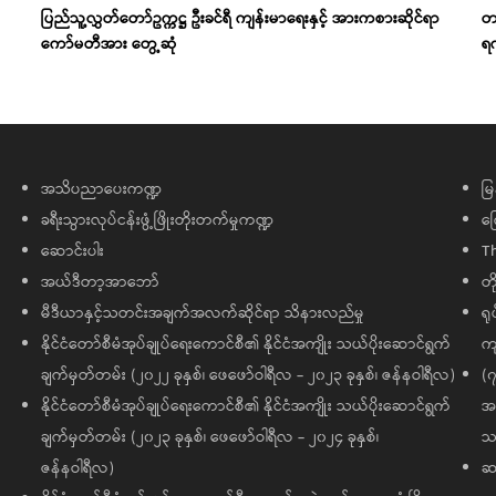
ပြည်သူ့လွှတ်တော်ဥက္ကဋ္ဌ ဦးခင်ရီ ကျန်းမာရေးနှင့် အားကစားဆိုင်ရာ
တ
ကော်မတီအား တွေ့ဆုံ
ရ
အသိပညာပေးကဏ္ဍ
မြ
ခရီးသွားလုပ်ငန်းဖွံ့ဖြိုးတိုးတက်မှုကဏ္ဍ
ကြ
ဆောင်းပါး
T
အယ်ဒီတာ့အာဘော်
တိ
မီဒီယာနှင့်သတင်းအချက်အလက်ဆိုင်ရာ သိနားလည်မှု
ရု
နိုင်ငံတော်စီမံအုပ်ချုပ်ရေးကောင်စီ၏ နိုင်ငံအကျိုး သယ်ပိုးဆောင်ရွက်
ကျ
ချက်မှတ်တမ်း (၂၀၂၂ ခုနှစ်၊ ဖေဖော်ဝါရီလ - ၂၀၂၃ ခုနှစ်၊ ဇန်နဝါရီလ)
(၇
နိုင်ငံတော်စီမံအုပ်ချုပ်ရေးကောင်စီ၏ နိုင်ငံအကျိုး သယ်ပိုးဆောင်ရွက်
အထ
ချက်မှတ်တမ်း (၂၀၂၃ ခုနှစ်၊ ဖေဖော်ဝါရီလ - ၂၀၂၄ ခုနှစ်၊
သမ
ဇန်နဝါရီလ)
ဆက