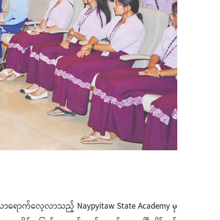
ု့ လာရောက်လေ့လာသည့် Naypyitaw State Academy မှ