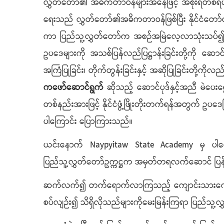
လွှတ်တော်၏ အဓိကတာဝန်များအနေဖြင့် အစိုးရတစ်ရပ်ဖြ
ရေးသည် လွှတ်တော်၏အဓိကတာဝန်ဖြစ်ပြီး နိုင်ငံတော်တွင
ကာ ပြည်သူ့လွှတ်တော်က အစဉ်အမြဲလေ့လာသုံးသပ်၍ ခေတ်နှ
ဥပဒေများကို အသစ်ပြန်လည်ပြဋ္ဌာန်းခြင်းတို့ကို ဆောင်ရွက
အကြံပြုခြင်း၊ တိုက်တွန်းခြင်းနှင့် အဆိုပြုခြင်းတို့ကိ
ကဖော်ဆောင်ရွက်
ဆိုသည့် ဆောင်ပုဒ်နှင့်အညီ မဲပေးရ
တစ်နည်းအားဖြင့် နိုင်ငံဖွံ့ဖြိုးတိုးတက်ရန်အတွက် ဥပဒေ
ပါကြောင်း ပြောကြားသည်။
ယင်းနောက် Naypyitaw State Academy မှ ပါမောက္ခ
ပြည်သူ့လွှတ်တော်ဥက္ကဋ္ဌက အမှတ်တရလက်ဆောင် ပ
ဆက်လက်၍ တက်ရောက်လာကြသည့် ကျောင်းသားကျောင်းသူမ
စပ်လျဉ်း၍ သိရှိလိုသည်များကိုမေးမြန်းကြရာ ပြည်သူ