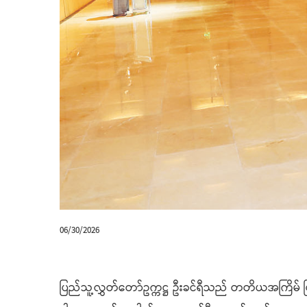
06/30/2026
ပြည်သူ့လွှတ်တော်ဥက္ကဋ္ဌ ဦးခင်ရီသည် တတိယအကြိမ်