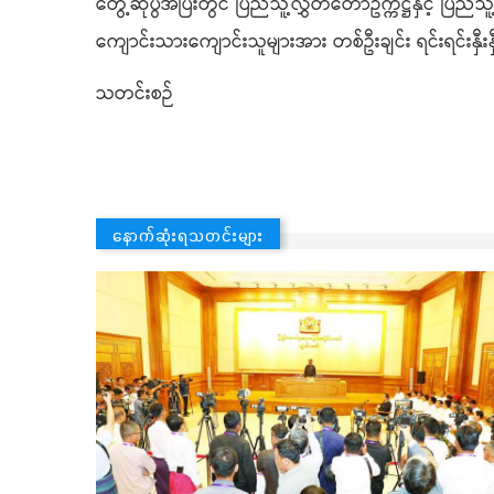
တွေ့ဆုံပွဲအပြီးတွင် ပြည်သူ့လွှတ်တော်ဥက္ကဋ္ဌနှင့် 
ကျောင်းသားကျောင်းသူများအား တစ်ဦးချင်း ရင်းရင်းနှီး
သတင်းစဉ်
နောက်ဆုံးရသတင်းများ