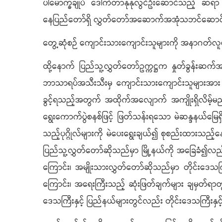
ပါမောက္ခချုပ် ဒေါက်တာနုနုလွင်ဦးဆောင်သည့် ဆရာ
နေပြည်တော်ရှိ လွှတ်တော်အဆောက်အအုံသဘင်ဆောင်
တွေ့ဆုံစဉ် ကျောင်းသားကျောင်းသူများကို အနာဂတ်လူင
ထို့နောက် ပြည်သူ့လွှတ်တော်ဥက္ကဋ္ဌက နှုတ်ခွန်
ဘာသာရပ်အသီးသီးမှ‌ ကျောင်းသားကျောင်းသူများအား 
ခွင့်ရသည့်အတွက် အထိုက်အလျောက် အကျိုးရှိလိမ့်မည်ဟ
ရွေးကောက်ပွဲစနစ်ဖြင့် ဖြတ်သန်းရသော မဲဆန္ဒနယ်မြေရှိ
သည့်ပုဂ္ဂိုလ်များကို မဲပေးရွေးချယ်၍ စုစည်းထားသည့်နေရ
ပြည်သူ့လွှတ်တော်ဆိုသည်မှာ မြို့နယ်ကို အခြေခံ၍
ကြောင်း၊ အမျိုးသားလွှတ်တော်ဆိုသည်မှာ တိုင်းဒေသက
ကြောင်း၊ အရေးကြီးသည့် ဆုံးဖြတ်ချက်များ ချမှတ်ရာတ
ဒေသကြီးနှင့် ပြည်နယ်များတွင်လည်း တိုင်းဒေသကြီးနှင့