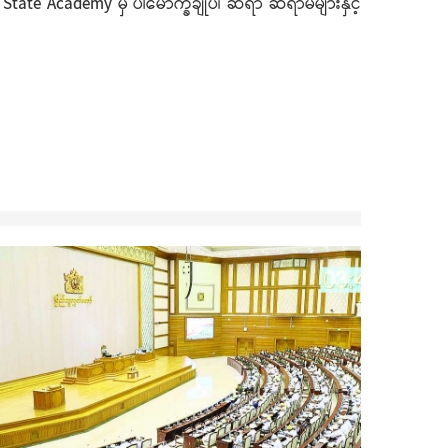
 State Academy မှ ပါမောက္ခချုပ်၊ ဆရာ ဆရာမများနှင့်