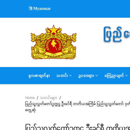
Skip
Myanmar
to
main
content
MAIN
မူလစာမျက်နှာ
သတင်း
ဥပဒေများ
ကြေညာချက်
NAVIGATION
Home
/
သတင်းများ
/
Breadcrumb
ပြည်သူ့လွှတ်တော်ဥက္ကဋ္ဌ ဦးခင်ရီ တတိယအကြိမ် ပြည်သူ့လွှတ်တော် 
တွေ့ဆုံ
ပြည်သူ့လွှတ်တော်ဥက္ကဋ္ဌ ဦးခင်ရီ တတိ