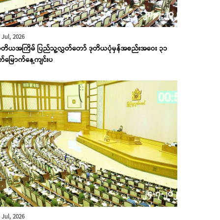
 Jul, 2026
တိယအကြိမ် ပြည်သူ့လွှတ်တော် ဒုတိယပုံမှန်အစည်းအဝေး ၃၁
က်မြောက်နေ့ကျင်းပ
 Jul, 2026