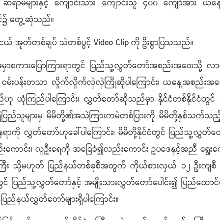
 ဆရာမများနှင့် ကျောင်းသား ကျောင်းသူ ၄၀၀ ကျော်အား ယနေ့ညနေ
၌ တွေ့ဆုံသည်။
ယ် အုတ်တစ်ချပ် သဲတစ်ပွင့် Video Clip ကို ဦးစွာပြသသည်။
းဆက်အမှာစကားပြောကြားရာတွင် ပြည်သူ့လွှတ်တော်အစည်းအဝေးသိ
ဝမ်းပန်းတသာ လှိုက်လှိုက်လှဲလှဲကြိုဆိုပါကြောင်း၊ ယနေ့အစည
ု ယုံကြည်ပါကြောင်း၊ လွှတ်တော်ဆိုသည်မှာ နိုင်ငံတစ်နိုင်ငံတွင်
ပြည်သူများမှ မိမိတို့၏အသဲကြားကမဲတစ်ပြားကို မိမိတို့နှစ်သက်သည့် ပ
ာကို လွှတ်တော်ဟုခေါ်ပါကြောင်း၊ မိမိတို့နိုင်ငံတွင် ပြည်သူ့လွှတ်တေ
လည်းကောင်း၊ လူဦးရေကို အခြေခံ၍လည်းကောင်း ဥပဒေနှင့်အညီ ရွေး
ြီး သို့မဟုတ် ပြည်နယ်တစ်ခုစီအတွက် ကိုယ်စားလှယ် ၁၂ ဦးကျစီ တ
ွင် ပြည်သူ့လွှတ်တော်နှင့် အမျိုးသားလွှတ်တော်ပေါင်း၍ ပြည်ထောင်
်ပြည်နယ်လွှတ်တော်များရှိပါကြောင်း။