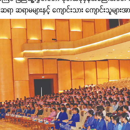
ာ ဆရာမများနှင့် ကျောင်းသား ကျောင်းသူများအား