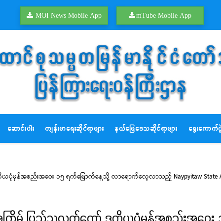
MOI News Mobile App
mTube Mobile App
ဆောင်းပါး
ကျန်းမာရေးဆိုင်ရာများ
နယ်မြေဒေသဆိုင်ရာများ
ရွေးကောက်ပွဲ
ဒုတိယပုံမှန်အစည်းအဝေး ၁၅ ရက်မြောက်နေ့သို့ လာရောက်လေ့လာသည့် Naypyitaw State 
ယအကြိမ် ပြည်သူ့လွှတ်တော် ဒုတိယပုံမှန်အစည်းအဝေ