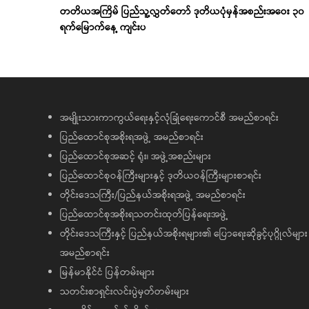
တတိယအကြိမ် ပြည်သူ့လွှတ်တော် ဒုတိယပုံမှန်အစည်းအဝေး ၃၀
ရက်မြောက်နေ့ ကျင်းပ
အမျိုးသားကာကွယ်ရေးနှင့်လုံခြုံရေးကောင်စီ အမည်စာရင်း
ပြည်ထောင်စုအစိုးရအဖွဲ့ အမည်စာရင်း
ပြည်ထောင်စုအဆင့် ရုံး၊ အဖွဲ့အစည်းများ
ပြည်ထောင်စုဝန်ကြီးများနှင့် ဒုတိယဝန်ကြီးများစာရင်း
တိုင်းဒေသကြီး/ပြည်နယ်အစိုးရအဖွဲ့ အမည်စာရင်း
ပြည်ထောင်စုအစိုးရသတင်းထုတ်ပြန်ရေးအဖွဲ့
တိုင်းဒေသကြီးနှင့် ပြည်နယ်အစိုးရများ၏ ပြောရေးဆိုခွင့်ပုဂ္ဂိုလ်များ
အမည်စာရင်း
မြန်မာနိုင်ငံ ပြန်တမ်းများ
သတင်းစာရှင်းလင်းပွဲမှတ်တမ်းများ