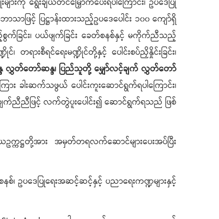
များကို ရွေးချယ်တင်မြှောက်ပေးရပါကြောင်း၊ ဥပဒေပြု
်ဘာသာဖြင့် ပြဋ္ဌာန်းထားသည့်ဥပဒေပေါင်း ၁၀၀ ကျော်ရှိ
စွက်ခြင်း၊ ပယ်ဖျက်ခြင်း ခေတ်စနစ်နှင့် မကိုက်ညီသည့်
ရားစီရင်ရေးမဏ္ဍိုင်တို့နှင့် ပေါင်းစပ်ညှိနှိုင်းခြင်း၊
လွှတ်တော်ဆန္ဒ၊ ပြည်သူတို့ မျှော်လင့်ချက် လွှတ်တော်
သူအကြား ခါးဆက်သဖွယ် ပေါင်းကူးဆောင်ရွက်ရပါကြောင်း၊
 ဟန်ချက်ညီညီဖြင့် လက်တွဲပူးပေါင်း၍ ဆောင်ရွက်ရသည် ဖြစ်
ိယဥက္ကဋ္ဌတို့အား အမှတ်တရလက်ဆောင်များပေးအပ်ပြီး
၊ ဥပဒေပြုရေးအဆင့်ဆင့်နှင့် ပညာရေးကဏ္ဍများနှင့်