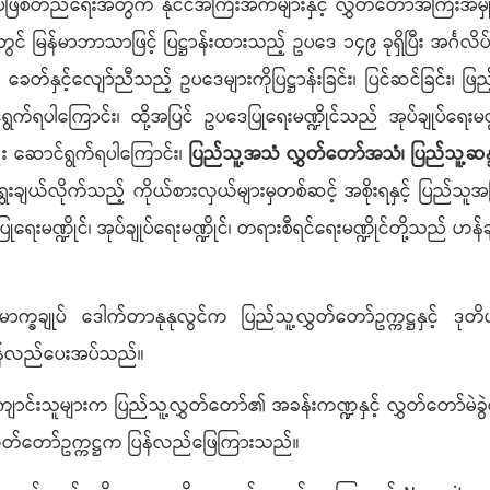
စ်တည်ရေးအတွက် နိုင်ငံအကြီးအကဲများနှင့် လွှတ်တော်အကြီးအမှူး
် မြန်မာဘာသာဖြင့် ပြဋ္ဌာန်းထားသည့် ဥပဒေ ၁၄၉ ခုရှိပြီး အင်္ဂလိပ
င့်လျော်ညီသည့် ဥပဒေများကိုပြဋ္ဌာန်းခြင်း၊ ပြင်ဆင်ခြင်း၊ ဖြည့်
်ရပါကြောင်း၊ ထို့အပြင် ဥပဒေပြုရေးမဏ္ဍိုင်သည် အုပ်ချုပ်ရေးမဏ္ဍိုင်၊ တ
ုလည်း ဆောင်ရွက်ရပါကြောင်း၊
ပြည်သူ့အသံ လွှတ်တော်အသံ၊ ပြည်သူ့ဆန္ဒ 
ွေးချယ်လိုက်သည့် ကိုယ်စားလှယ်များမှတစ်ဆင့် အစိုးရနှင့် ပြည်
ပြုရေးမဏ္ဍိုင်၊ အုပ်ချုပ်ရေးမဏ္ဍိုင်၊ တရားစီရင်ရေးမဏ္ဍိုင်တို့သည်
ချုပ် ဒေါက်တာနုနုလွင်က ပြည်သူ့လွှတ်တော်ဥက္ကဋ္ဌနှင့် ဒုတ
ြန်လည်ပေးအပ်သည်။
ျားက ပြည်သူ့လွှတ်တော်၏ အခန်းကဏ္ဍနှင့် လွှတ်တော်မဲခွဲစနစ်
့လွှတ်တော်ဥက္ကဋ္ဌက ပြန်လည်ဖြေကြားသည်။