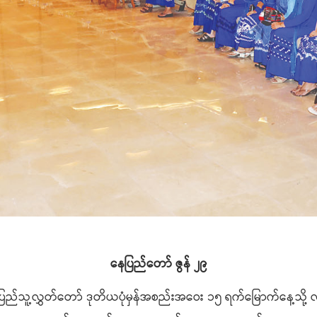
နေပြည်တော် ဇွန် ၂၉
 ပြည်သူ့လွှတ်တော် ဒုတိယပုံမှန်အစည်းအဝေး ၁၅ ရက်မြောက်နေ့သိ