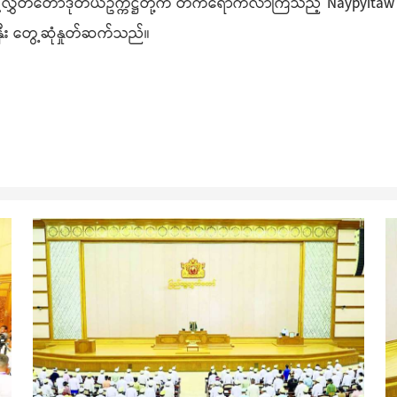
ပြည်သူ့လွှတ်တော်ဒုတိယဥက္ကဋ္ဌတို့က တက်ရောက်လာကြသည့် Naypyitaw
နှီး တွေ့ဆုံနှုတ်ဆက်သည်။