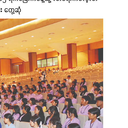
 တွေ့ဆုံ