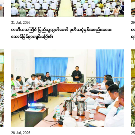
31 Jul, 2026
29
တတိယအကြိမ် ပြည်သူ့လွှတ်တော် ဒုတိယပုံမှန်အစည်းအဝေး
တ
အောင်မြင်စွာကျင်းပပြီးစီး
ရ
28 Jul, 2026
25