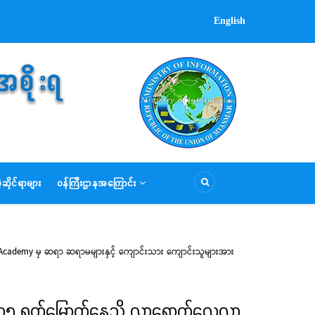
English
ဆိုင်ရာများ
ဝန်ကြီးဌာနအကြောင်း
Academy မှ ဆရာ ဆရာမများနှင့် ကျောင်းသား ကျောင်းသူများအား
း ၁၅ ရက်မြောက်နေ့သို့ လာရောက်လေ့လာ