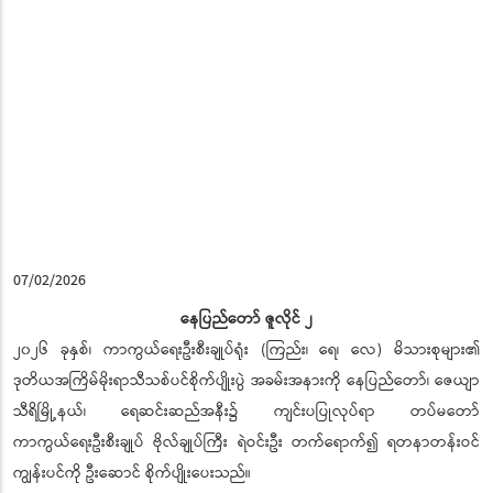
07/02/2026
နေပြည်တော် ဇူလိုင် ၂
၂၀၂၆ ခုနှစ်၊ ကာကွယ်ရေးဦးစီးချုပ်ရုံး (ကြည်း၊ ရေ၊ လေ) မိသားစုများ၏
ဒုတိယအကြိမ်မိုးရာသီသစ်ပင်စိုက်ပျိုးပွဲ အခမ်းအနားကို နေပြည်တော်၊ ဇေယျာ
သီရိမြို့နယ်၊ ရေဆင်းဆည်အနီး၌ ကျင်းပပြုလုပ်ရာ တပ်မတော်
ကာကွယ်ရေးဦးစီးချုပ် ဗိုလ်ချုပ်ကြီး ရဲဝင်းဦး တက်ရောက်၍ ရတနာတန်းဝင်
ကျွန်းပင်ကို ဦးဆောင် စိုက်ပျိုးပေးသည်။