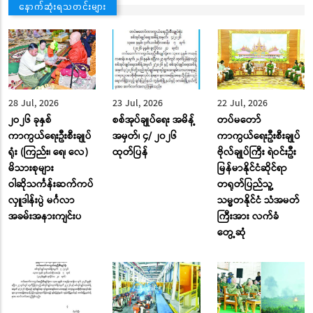
နောက်ဆုံးရသတင်းများ
28 Jul, 2026
23 Jul, 2026
22 Jul, 2026
၂ဝ၂၆ ခုနှစ်
စစ်အုပ်ချုပ်ရေး အမိန့်
တပ်မတော်
ကာကွယ်ရေးဦးစီးချုပ်
အမှတ်၊ ၄/ ၂၀၂၆
ကာကွယ်ရေးဦးစီးချုပ်
ရုံး (ကြည်း၊ ရေ၊ လေ)
ထုတ်ပြန်
ဗိုလ်ချုပ်ကြီး ရဲဝင်းဦး
မိသားစုများ
မြန်မာနိုင်ငံဆိုင်ရာ
ဝါဆိုသင်္ကန်းဆက်ကပ်
တရုတ်ပြည်သူ့
လှူဒါန်းပွဲ မင်္ဂလာ
သမ္မတနိုင်ငံ သံအမတ်
အခမ်းအနားကျင်းပ
ကြီးအား လက်ခံ
တွေ့ဆုံ