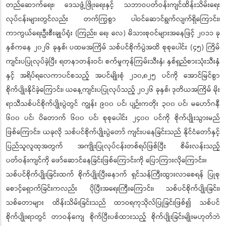
တည်ဆောက်ရေး၊ ဒေသဖွံ့ဖြိုးရေးနှင့် သဘာဝပတ်ဝန်းကျင်ထိန်းသိမ်းရေး
လုပ်ငန်းများတွင်လည်း တက်ကြွစွာ ပါဝင်ဆောင်ရွက်လျက်ရှိကြောင်း၊
ကာကွယ်ရေးဦးစီးချုပ်ရုံး (ကြည်း၊ ရေ၊ လေ) မိသားစုဝင်များအနေဖြင့် ၂၀၁၁ ခု
နှစ်ကနေ ၂၀၂၆ ခုနှစ်၊ ပထမအကြိမ် သစ်ပင်စိုက်ပွဲအထိ စုစုပေါင်း (၄၅) ကြိမ်
ကျင်းပပြုလုပ်ခဲ့ပြီး ရတနာတန်းဝင်၊ စက်မှုကုန်ကြမ်းသီးနှံ၊ နှစ်ရှည်စားသုံးသီးနှံ
နှင့် အရိပ်ရလေကာပင်စသည့် အပင်မျိုးစုံ ၂၁၀,၈၂၅ ပင်ကို အောင်မြင်စွာ
စိုက်ပျိုးနိုင်ခဲ့ကြောင်း၊ ယနေ့ကျင်းပပြုလုပ်သည့် ၂၀၂၆ ခုနှစ်၊ ဒုတိယအကြိမ် မိုး
ရာသီသစ်ပင်စိုက်ပျိုးပွဲတွင် ကျွန်း ၉၀၀ ပင်၊ ပျဉ်းကတိုး ၃၀၀ ပင်၊ မဟော်ဂနီ
၆၀၀ ပင်၊ ပိတောက် ၆၀၀ ပင်၊ စုစုပေါင်း ၂၄၀၀ ပင်ကို စိုက်ပျိုးသွားမည်
ဖြစ်ကြောင်း၊ ယခုလို သစ်ပင်စိုက်ပျိုးပွဲတော် ကျင်းပနေခြင်းသည် နိုင်ငံတော်နှင့်
ပြည်သူလူထုအတွက် အကျိုးပြုလုပ်ငန်းတစ်ရပ်ဖြစ်ပြီး စိမ်းလန်းသည့်
ပတ်ဝန်းကျင်ကို ဖော်ဆောင်နေခြင်းဖြစ်ကြောင်းကို ပြောကြားလိုကြောင်း။
သစ်ပင်စိုက်ပျိုးခြင်းထက် စိုက်ပျိုးပြီးနောက် ရှင်သန်ကြီးထွားလာစေရန် ပြုစု
စောင့်ရှောက်ခြင်းကလည်း ပိုပြီးအရေးကြီးကြောင်း၊ သစ်ပင်စိုက်ပျိုးခြင်း၊
သစ်တောများ ထိန်းသိမ်းခြင်းသည် ထာဝရကုသိုလ်ပြုခြင်းဖြစ်၍ သစ်ပင်
စိုက်ပျိုးရာတွင် တာဝန်ကျေ စိုက်ပြီးပစ်ထားသည့် စိုက်ပျိုးခြင်းမျိုးမဟုတ်ဘဲ