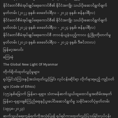
နိုင်ငံတော်စီမံအုပ်ချုပ်ရေးကောင်စီ၏ နိုင်ငံအကျိုး သယ်ပိုးဆောင်ရွက်ချက်
မှတ်တမ်း (၂၀၂၂ ခုနှစ်၊ ဖေဖော်ဝါရီလ - ၂၀၂၃ ခုနှစ်၊ ဇန်နဝါရီလ)
နိုင်ငံတော်စီမံအုပ်ချုပ်ရေးကောင်စီ၏ နိုင်ငံအကျိုး သယ်ပိုးဆောင်ရွက်ချက်
မှတ်တမ်း (၂၀၂၃ ခုနှစ်၊ ဖေဖော်ဝါရီလ - ၂၀၂၄ ခုနှစ်၊ ဇန်နဝါရီလ)
နိုင်ငံတော်စီမံအုပ်ချုပ်ရေးကောင်စီ တာဝန်ယူခဲ့သည့်ကာလ ဖွံ့ဖြိုးတိုးတက်မှု
မှတ်တမ်း (၂၀၂၁ ခုနှစ်၊ ဖေဖော်ဝါရီလ - ၂၀၂၃ ခုနှစ်၊ ဒီဇင်ဘာလ)
မြန်မာ့အလင်း
ကြေးမုံ
The Global New Light Of Myanmar
တိုက်ရိုက်ထုတ်လွှင့်မှုများ
ရုပ်မြင်သံကြားနှင့်အသံထုတ်လွှင့်ခြင်း လုပ်ငန်းဆိုင်ရာ လိုက်နာရမည့် ကျင့်ဝတ်
များ (Code of Ethics)
(၇၅)နှစ်မြောက် မြန်မာ-ရုရှား သံတမန်ဆက်သွယ်ထူထောင်မှုအထိမ်းအမှတ်
မြန်မာ-ရုရှားချစ်ကြည်ရေးနှင့်ပူးပေါင်းဆောင်ရွက်မှု သမိုင်းဓာတ်ပုံမှတ်တမ်း
(၁၉၄၈-၂၀၂၃)
ဆက်သွယ်ရေးကွန်ရက်ကိုအသုံးပြု၍ ရုပ်ရှင်ကားထုတ်လွှင့်ပြသခြင်းလုပ်ငန်း