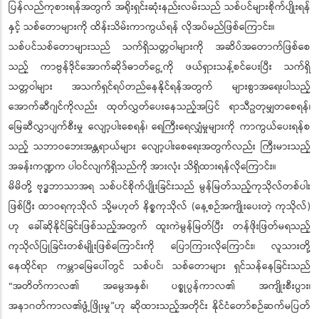
ပြန်လည်ကုစားရန်အတွက် အရိုးရှင်းဆုံးနည်းလမ်းသည် သစ်ပင်များစိုက်ပျိုးရန်
နှင့် သစ်တောများကို ထိန်းသိမ်းကာကွယ်ရန် လိုအပ်မည်ဖြစ်ကြောင်း။
သစ်ပင်သစ်တောများသည် သက်ရှိသတ္တဝါများကို အဆိပ်အတောက်ဖြစ်စေ
သည့် ကာဗွန်ဒိုင်အောက်ဆိုဒ်ဓာတ်ငွေ့ကို ဖယ်ရှားသန့်စင်ပေးပြီး သက်ရှိ
သတ္တဝါများ အသက်ရှင်ရပ်တည်နေနိုင်ရန်အတွက် များစွာအရေးပါသည့်
အောက်ဆီဂျင်ကိုလည်း ထုတ်လွှတ်ပေးနေသည့်အပြင် ရာသီဥတုမျှတစေရန်၊
မြေဆီလွှာပျက်စီးမှု လျော့ပါးစေရန်၊ ရေကြီးရေလျှံမှုများကို ကာကွယ်ပေးရန်စ
သည့် သဘာဝဘေးအန္တရာယ်များ လျော့ပါးစေရေးအတွက်လည်း ကြီးမားသည့်
အခန်းကဏ္ဍက ပါဝင်လျက်ရှိသည်ကို အားလုံး သိရှိထားရန်လိုကြောင်း။
မိမိတို့ ဗုဒ္ဓဘာသာအရ သစ်ပင်စိုက်ပျိုးခြင်းသည် မွန်မြတ်သည့်ကုသိုလ်တစ်ပါး
ဖြစ်ပြီး ထာဝရကုသိုလ် သို့မဟုတ် နိစ္စကုသိုလ် (နေ့စဉ်အကျိုးပေးတဲ့ ကုသိုလ်)
ဟု ခေါ်ဆိုနိုင်ခြင်းဖြစ်သည့်အတွက် ထူးကဲမွန်မြတ်ပြီး တန်ဖိုးဖြတ်မရသည့်
ကုသိုလ်ပြုခြင်းတစ်မျိုးဖြစ်ကြောင်းကို ပြောကြားလိုကြောင်း၊ လူသားတို့
နေထိုင်ရာ ကမ္ဘာမြေပေါ်တွင် သစ်ပင်၊ သစ်တောများ ရှင်သန်နေခြင်းသည်
“အတိတ်ကာလ၏ အမွေအနှစ်၊ ပစ္စုပ္ပန်ကာလ၏ အကျိုးစီးပွား၊
အနာဂတ်ကာလ၏ဖွံ့ဖြိုးမှု”ဟု ဆိုထားသည့်အတိုင်း နိုင်ငံတော်စဉ်ဆက်မပြတ်