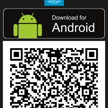
အကြံပြုစာ