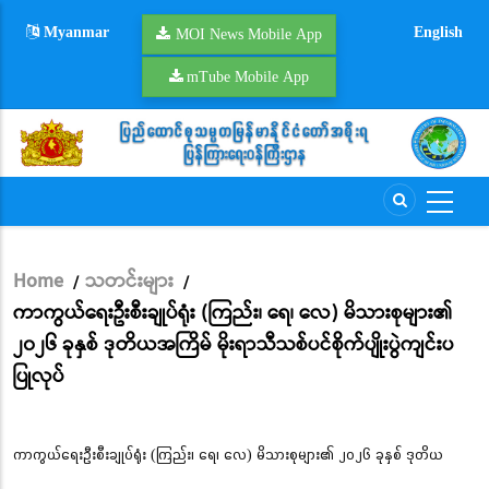
Skip
Myanmar
English
to
MOI News Mobile App
main
mTube Mobile App
content
Home
သတင်းများ
/
/
Breadcrumb
ကာကွယ်ရေးဦးစီးချုပ်ရုံး (ကြည်း၊ ရေ၊ လေ) မိသားစုများ၏
၂၀၂၆ ခုနှစ် ဒုတိယအကြိမ် မိုးရာသီသစ်ပင်စိုက်ပျိုးပွဲကျင်းပ
ပြုလုပ်
ကာကွယ်ရေးဦးစီးချုပ်ရုံး (ကြည်း၊ ရေ၊ လေ) မိသားစုများ၏ ၂၀၂၆ ခုနှစ် ဒုတိယ