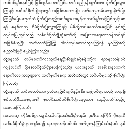
တစ်ပင်ရှင်စနစ်ဖြင့် ဖြစ်ထွန်းအောင်မြင်အောင် ရည်မှန်းချက်ထား စိုက်ပျိုးသွား
ကြရန်၊ သစ်ပင်စိုက်ပျိုးရာတွင် အဖြစ်သဘောမျိုး၊ ဝတ်ကျေတမ်းကျေ စိုက်ပျိုး
ကြခြင်းမျိုးမဟုတ်ဘဲ စိုက်ပျိုးသည့်အပင်များ အမှန်တကယ်ရှင်သန်ဖြစ်ထွန်းစေ
ရန် စနစ်တကျ စီမံစိုက်ပျိုးသွားကြရန်၊ မိမိတို့တပ်မတော်အနေဖြင့် နှစ်စဉ်
ကျင်းပပြုလုပ်သည့် သစ်ပင်စိုက်ပျိုးပွဲတော်ကို အမျိုးသားရေးတာဝန်တစ်ရပ်
အဖြစ်ခံယူပြီး တက်တက်ကြွကြွ ပါဝင်လုပ်ဆောင်သွားကြရန် မှာကြားလို
ကြောင်းဖြင့် ပြောကြားသည်။
ထို့နောက် တပ်မတော်ကာကွယ်ရေးဦးစီးချုပ်နှင့်ဇနီးတို့က ရတနာတန်းဝင်
ကျွန်းပင်ကို ဦးဆောင်စိုက်ပျိုးပေးကြသည်။ ယင်းနောက် အခမ်းအနားတက်
ရောက်လာကြသူများက သတ်မှတ်နေရာ အသီးသီးတွင် သစ်ပင်များကို စိုက်ပျိုး
ကြသည်။
ထို့နောက် တပ်မတော်ကာကွယ်ရေးဦးစီးချုပ်နှင့်ဇနီး၊ အဖွဲ့ဝင်များသည် အရာရှိ၊
စစ်သည်မိသားစုများ၏ စုပေါင်းသစ်ပင်စိုက်ပျိုးနေမှုအား လှည့်လည်ကြည့်ရှု
အားပေးကြသည်။
အလားတူ တိုင်းစစ်ဌာနချုပ်နယ်မြေအသီးသီး၌လည်း ဒုတိယအကြိမ် မိုးရာသီ
သစ်ပင်စိုက်ပွဲများကျင်းပ၍ ရတနာတန်းဝင်ပင်၊ စက်မှုကုန်ကြမ်းသီးနှံပင်၊ နှစ်