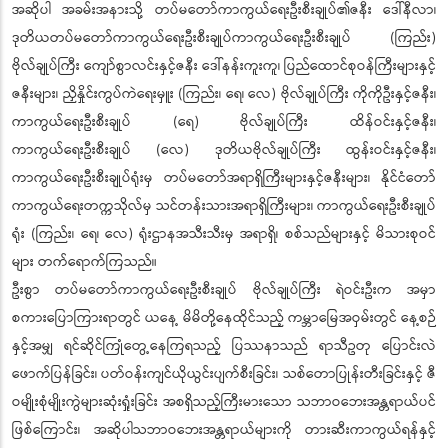
အဆိုပါ အခမ်းအနားသို့ တပ်မတော်ကာကွယ်ရေးဦးစီးချုပ်၏ဇနီး ဒေါ်နီလာ၊
ဒုတိယတပ်မတော်ကာကွယ်ရေးဦးစီးချုပ်ကာကွယ်ရေးဦးစီးချုပ် (ကြည်း)
ဗိုလ်ချုပ်ကြီး ကျော်စွာလင်းနှင့်ဇနီး ဒေါ်နန်းကူးကူ၊ ပြည်ထောင်စုဝန်ကြီးများနှင့်
ဇနီးများ၊ ညှိနှိုင်းကွပ်ကဲရေးမှူး (ကြည်း၊ ရေ၊ လေ) ဗိုလ်ချုပ်ကြီး ကိုကိုဦးနှင့်ဇနီး၊
ကာကွယ်ရေးဦးစီးချုပ် (ရေ) ဗိုလ်ချုပ်ကြီး ထိန်ဝင်းနှင့်ဇနီး၊
ကာကွယ်ရေးဦးစီးချုပ် (လေ) ဒုတိယဗိုလ်ချုပ်ကြီး ထွန်းဝင်းနှင့်ဇနီး၊
ကာကွယ်ရေးဦးစီးချုပ်ရုံးမှ တပ်မတော်အရာရှိကြီးများနှင့်ဇနီးများ၊ နိုင်ငံတော်
ကာကွယ်ရေးတက္ကသိုလ်မှ သင်တန်းသားအရာရှိကြီးများ၊ ကာကွယ်ရေးဦးစီးချုပ်
ရုံး (ကြည်း၊ ရေ၊ လေ) ရုံးဌာနအသီးသီးမှ အရာရှိ၊ စစ်သည်များနှင့် မိသားစုဝင်
များ တက်ရောက်ကြသည်။
ဦးစွာ တပ်မတော်ကာကွယ်ရေးဦးစီးချုပ် ဗိုလ်ချုပ်ကြီး ရဲဝင်းဦးက အမှာ
စကားပြောကြားရာတွင် ယနေ့ မိမိတို့နေထိုင်သည့် ကမ္ဘာမြေအဝှမ်းတွင် နေ့စဉ်
နှင့်အမျှ ရင်ဆိုင်ကြုံတွေ့နေကြရသည့် ပြဿနာသည် ရာသီဥတု ပြောင်းလဲ
ဖောက်ပြန်ခြင်း၊ ပတ်ဝန်းကျင်ယိုယွင်းပျက်စီးခြင်း၊ သစ်တောပြုန်းတီးခြင်းနှင့် ဇီ
ဝမျိုးစုံမျိုးကွဲများဆုံးရှုံးခြင်း အစရှိသည့်ကြီးမားသော သဘာဝဘေးအန္တရာယ်ပင်
ဖြစ်ကြောင်း၊ အဆိုပါသဘာဝဘေးအန္တရာယ်များကို တားဆီးကာကွယ်ရန်နှင့်