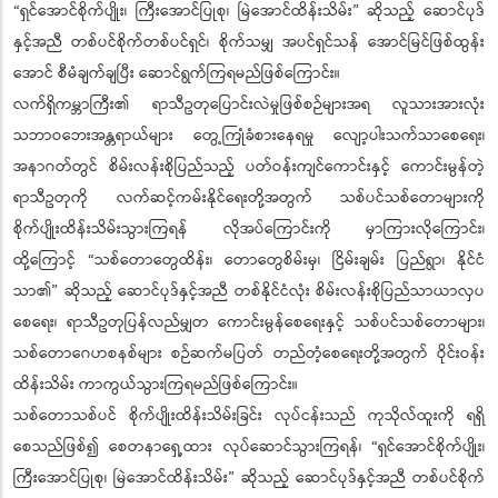
“ရှင်အောင်စိုက်ပျိုး၊ ကြီးအောင်ပြုစု၊ မြဲအောင်ထိန်းသိမ်း” ဆိုသည့် ဆောင်ပုဒ်
နှင့်အညီ တစ်ပင်စိုက်တစ်ပင်ရှင်၊ စိုက်သမျှ အပင်ရှင်သန် အောင်မြင်ဖြစ်ထွန်း
အောင် စီမံချက်ချပြီး ဆောင်ရွက်ကြရမည်ဖြစ်ကြောင်း။
လက်ရှိကမ္ဘာကြီး၏ ရာသီဥတုပြောင်းလဲမှုဖြစ်စဉ်များအရ လူသားအားလုံး
သဘာဝဘေးအန္တရာယ်များ တွေ့ကြုံခံစားနေရမှု လျော့ပါးသက်သာစေရေး၊
အနာဂတ်တွင် စိမ်းလန်းစိုပြည်သည့် ပတ်ဝန်းကျင်ကောင်းနှင့် ကောင်းမွန်တဲ့
ရာသီဥတုကို လက်ဆင့်ကမ်းနိုင်ရေးတို့အတွက် သစ်ပင်သစ်တောများကို
စိုက်ပျိုးထိန်းသိမ်းသွားကြရန် လိုအပ်ကြောင်းကို မှာကြားလိုကြောင်း၊
ထို့ကြောင့် “သစ်တောတွေထိန်း၊ တောတွေစိမ်းမှ၊ ငြိမ်းချမ်း ပြည်ရွာ၊ နိုင်ငံ
သာ၏” ဆိုသည့် ဆောင်ပုဒ်နှင့်အညီ တစ်နိုင်ငံလုံး စိမ်းလန်းစိုပြည်သာယာလှပ
စေရေး၊ ရာသီဥတုပြန်လည်မျှတ ကောင်းမွန်စေရေးနှင့် သစ်ပင်သစ်တောများ၊
သစ်တောဂေဟစနစ်များ စဉ်ဆက်မပြတ် တည်တံ့စေရေးတို့အတွက် ဝိုင်းဝန်း
ထိန်းသိမ်း ကာကွယ်သွားကြရမည်ဖြစ်ကြောင်း။
သစ်တောသစ်ပင် စိုက်ပျိုးထိန်းသိမ်းခြင်း လုပ်ငန်းသည် ကုသိုလ်ထူးကို ရရှိ
စေသည်ဖြစ်၍ စေတနာရှေ့ထား လုပ်ဆောင်သွားကြရန်၊ “ရှင်အောင်စိုက်ပျိုး၊
ကြီးအောင်ပြုစု၊ မြဲအောင်ထိန်းသိမ်း” ဆိုသည့် ဆောင်ပုဒ်နှင့်အညီ တစ်ပင်စိုက်