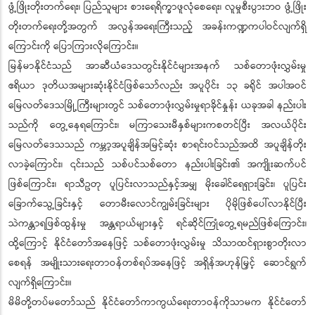
ဖွံ့ဖြိုးတိုးတက်ရေး၊ ပြည်သူများ စားရေရိက္ခာဖူလုံစေရေး၊ လူမှုစီးပွားဘဝ ဖွံ့ဖြိုး
တိုးတက်ရေးတို့အတွက် အလွန်အရေးကြီးသည့် အခန်းကဏ္ဍကပါဝင်လျက်ရှိ
ကြောင်းကို ပြောကြားလိုကြောင်း။
မြန်မာနိုင်ငံသည် အာဆီယံဒေသတွင်းနိုင်ငံများအနက် သစ်တောဖုံးလွှမ်းမှု
ဧရိယာ ဒုတိယအများဆုံးနိုင်ငံဖြစ်သော်လည်း အပူပိုင်း ၁၃ ခရိုင် အပါအဝင်
မြေလတ်ဒေသမြို့ကြီးများတွင် သစ်တောဖုံးလွှမ်းမှုရာခိုင်နှုန်း ယခုအခါ နည်းပါး
သည်ကို တွေ့နေရကြောင်း၊ မကြာသေးမီနှစ်များကစတင်ပြီး အလယ်ပိုင်း
မြေလတ်ဒေသသည် ကမ္ဘာ့အပူချိန်အမြင့်ဆုံး စာရင်းဝင်သည်အထိ အပူချိန်တိုး
လာခဲ့ကြောင်း၊ ၎င်းသည် သစ်ပင်သစ်တော နည်းပါးခြင်း၏ အကျိုးဆက်ပင်
ဖြစ်ကြောင်း၊ ရာသီဥတု ပူပြင်းလာသည်နှင့်အမျှ မိုးခေါင်ရေရှားခြင်း၊ ပူပြင်း
ခြောက်သွေ့ခြင်းနှင့် တောမီးလောင်ကျွမ်းခြင်းများ ပိုမိုဖြစ်ပေါ်လာနိုင်ပြီး
သဲကန္တာရဖြစ်ထွန်းမှု အန္တရာယ်များနှင့် ရင်ဆိုင်ကြုံတွေ့ရမည်ဖြစ်ကြောင်း၊
ထို့ကြောင့် နိုင်ငံတော်အနေဖြင့် သစ်တောဖုံးလွှမ်းမှု သိသာထင်ရှားစွာတိုးလာ
စေရန် အမျိုးသားရေးတာဝန်တစ်ရပ်အနေဖြင့် အရှိန်အဟုန်မြှင့် ဆောင်ရွက်
လျက်ရှိကြောင်း။
မိမိတို့တပ်မတော်သည် နိုင်ငံတော်ကာကွယ်ရေးတာဝန်ကိုသာမက နိုင်ငံတော်