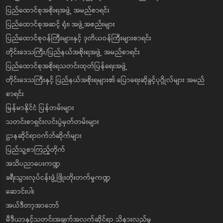
ပြည်ထောင်စုအစိုးရအဖွဲ့ အမည်စာရင်း
ပြည်ထောင်စုအဆင့် ရုံး၊ အဖွဲ့အစည်းများ
ပြည်ထောင်စုဝန်ကြီးများနှင့် ဒုတိယဝန်ကြီးများစာရင်း
တိုင်းဒေသကြီး/ပြည်နယ်အစိုးရအဖွဲ့ အမည်စာရင်း
ပြည်ထောင်စုအစိုးရသတင်းထုတ်ပြန်ရေးအဖွဲ့
တိုင်းဒေသကြီးနှင့် ပြည်နယ်အစိုးရများ၏ ပြောရေးဆိုခွင့်ပုဂ္ဂိုလ်များ အမည်
စာရင်း
မြန်မာနိုင်ငံ ပြန်တမ်းများ
သတင်းစာရှင်းလင်းပွဲမှတ်တမ်းများ
ဌာနဆိုင်ရာဝက်ဘ်ဆိုက်များ
ပြည်သူ့စာကြည့်တိုက်
အသိပညာပေးကဏ္ဍ
ခရီးသွားလုပ်ငန်းဖွံ့ဖြိုးတိုးတက်မှုကဏ္ဍ
ဆောင်းပါး
အယ်ဒီတာ့အာဘော်
မီဒီယာနှင့်သတင်းအချက်အလက်ဆိုင်ရာ သိနားလည်မှု