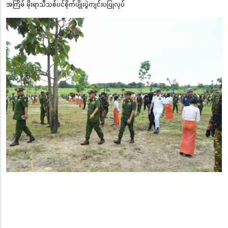
အကြိမ် မိုးရာသီသစ်ပင်စိုက်ပျိုးပွဲကျင်းပပြုလုပ်