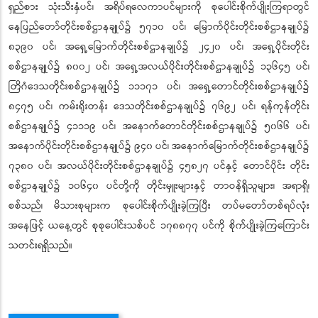
ရှည်စား သုံးသီးနှံပင်၊ အရိပ်ရလေကာပင်များကို စုပေါင်းစိုက်ပျိုးကြရာတွင်
နေပြည်တော်တိုင်းစစ်ဌာနချုပ်၌ ၅၇၁၀ ပင်၊ မြောက်ပိုင်းတိုင်းစစ်ဌာနချုပ်၌
၈၃၉၀ ပင်၊ အရှေ့မြောက်တိုင်းစစ်ဌာနချုပ်၌ ၂၄၂၀ ပင်၊ အရှေ့ပိုင်းတိုင်း
စစ်ဌာနချုပ်၌ ၈၀၀၂ ပင်၊ အရှေ့အလယ်ပိုင်းတိုင်းစစ်ဌာနချုပ်၌ ၁၃၆၄၅ ပင်၊
တြိဂံဒေသတိုင်းစစ်ဌာနချုပ်၌ ၁၁၁၇၁ ပင်၊ အရှေ့တောင်တိုင်းစစ်ဌာနချုပ်၌
၈၄၇၅ ပင်၊ ကမ်းရိုးတန်း ဒေသတိုင်းစစ်ဌာနချုပ်၌ ၇၆၉၂ ပင်၊ ရန်ကုန်တိုင်း
စစ်ဌာနချုပ်၌ ၄၁၁၁၉ ပင်၊ အနောက်တောင်တိုင်းစစ်ဌာနချုပ်၌ ၅၀၆၆ ပင်၊
အနောက်ပိုင်းတိုင်းစစ်ဌာနချုပ်၌ ၉၄၀ ပင်၊ အနောက်မြောက်တိုင်းစစ်ဌာနချုပ်၌
၇၃၈၀ ပင်၊ အလယ်ပိုင်းတိုင်းစစ်ဌာနချုပ်၌ ၄၅၈၂၇ ပင်နှင့် တောင်ပိုင်း တိုင်း
စစ်ဌာနချုပ်၌ ၁၀၆၄၀ ပင်တို့ကို တိုင်းမှူးများနှင့် တာဝန်ရှိသူများ၊ အရာရှိ၊
စစ်သည်၊ မိသားစုများက စုပေါင်းစိုက်ပျိုးခဲ့ကြပြီး တပ်မတော်တစ်ရပ်လုံး
အနေဖြင့် ယနေ့တွင် စုစုပေါင်းသစ်ပင် ၁၇၈၈၇၇ ပင်ကို စိုက်ပျိုးခဲ့ကြကြောင်း
သတင်းရရှိသည်။