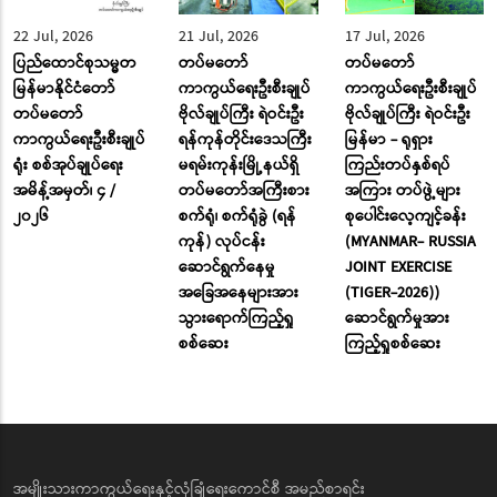
22 Jul, 2026
21 Jul, 2026
17 Jul, 2026
ပြည်ထောင်စုသမ္မတ
တပ်မတော်
တပ်မတော်
မြန်မာနိုင်ငံတော်
ကာကွယ်ရေးဦးစီးချုပ်
ကာကွယ်ရေးဦးစီးချုပ်
တပ်မတော်
ဗိုလ်ချုပ်ကြီး ရဲဝင်းဦး
ဗိုလ်ချုပ်ကြီး ရဲဝင်းဦး
ကာကွယ်ရေးဦးစီးချုပ်
ရန်ကုန်တိုင်းဒေသကြီး
မြန်မာ - ရုရှား
ရုံး စစ်အုပ်ချုပ်ရေး
မရမ်းကုန်းမြို့နယ်ရှိ
ကြည်းတပ်နှစ်ရပ်
အမိန့်အမှတ်၊ ၄ /
တပ်မတော်အကြီးစား
အကြား တပ်ဖွဲ့များ
၂၀၂၆
စက်ရုံ၊ စက်ရုံခွဲ (ရန်
စုပေါင်းလေ့ကျင့်ခန်း
ကုန်) လုပ်ငန်း
(MYANMAR- RUSSIA
ဆောင်ရွက်နေမှု
JOINT EXERCISE
အခြေအနေများအား
(TIGER-2026))
သွားရောက်ကြည့်ရှု
ဆောင်ရွက်မှုအား
စစ်ဆေး
ကြည့်ရှုစစ်ဆေး
အမျိုးသားကာကွယ်ရေးနှင့်လုံခြုံရေးကောင်စီ အမည်စာရင်း