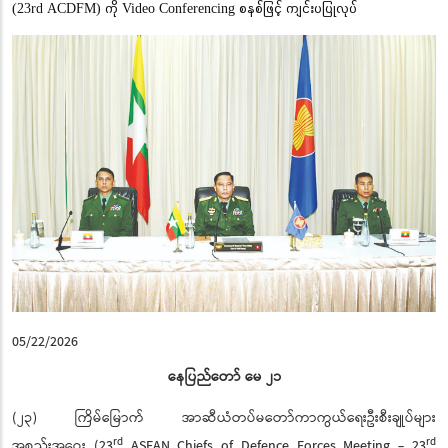
(23rd ACDFM) ကို Video Conferencing စနစ်ဖြင့် ကျင်းပပြုလုပ်
05/22/2026
နေပြည်တော် မေ ၂၁
(၂၃) ကြိမ်မြောက် အာဆီယံတပ်မတော်ကာကွယ်ရေးဦးစီးချုပ်များ
rd
rd
အစည်းအဝေး (23
ASEAN Chiefs of Defence Forces Meeting - 23