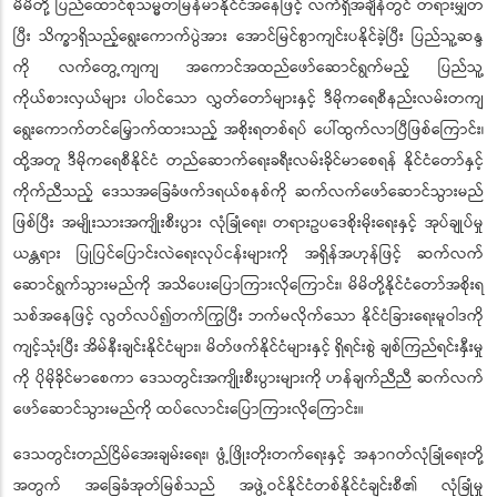
မိမိတို့ ပြည်ထောင်စုသမ္မတမြန်မာနိုင်ငံအနေဖြင့် လက်ရှိအချိန်တွင် တရားမျှတ
ပြီး သိက္ခာရှိသည့်ရွေးကောက်ပွဲအား အောင်မြင်စွာကျင်းပနိုင်ခဲ့ပြီး ပြည်သူ့ဆန္ဒ
ကို လက်တွေ့ကျကျ အကောင်အထည်ဖော်ဆောင်ရွက်မည့် ပြည်သူ့
ကိုယ်စားလှယ်‌များ ပါဝင်သော လွှတ်တော်များနှင့် ဒီမိုကရေစီနည်းလမ်းတကျ
ရွေးကောက်တင်မြှောက်ထားသည့် အစိုးရတစ်ရပ် ပေါ်ထွက်လာပြီဖြစ်ကြောင်း၊
ထို့အတူ ဒီမိုကရေစီနိုင်ငံ တည်ဆောက်ရေးခရီးလမ်းခိုင်မာစေရန် နိုင်ငံတော်နှင့်
ကိုက်ညီသည့် ဒေသအခြေခံဖက်ဒရယ်စနစ်ကို ဆက်လက်ဖော်ဆောင်သွားမည်
ဖြစ်ပြီး အမျိုးသားအကျိုးစီးပွား လုံခြုံရေး၊ တရားဥပဒေစိုးမိုးရေးနှင့် အုပ်ချုပ်မှု
ယန္တရား ပြုပြင်ပြောင်းလဲရေးလုပ်ငန်းများကို အရှိန်အဟုန်ဖြင့် ဆက်လက်
ဆောင်ရွက်သွားမည်ကို အသိပေးပြောကြားလိုကြောင်း၊ မိမိတို့နိုင်ငံတော်အစိုးရ
သစ်အနေဖြင့် လွတ်လပ်၍တက်ကြွပြီး ဘက်မလိုက်သော နိုင်ငံခြားရေးမူဝါဒကို
ကျင့်သုံးပြီး အိမ်နီးချင်းနိုင်ငံများ၊ မိတ်ဖက်နိုင်ငံများနှင့် ရှိရင်းစွဲ ချစ်ကြည်ရင်းနှီးမှု
ကို ပိုမိုခိုင်မာစေကာ ဒေသတွင်းအကျိုးစီးပွားများကို ဟန်ချက်ညီညီ ဆက်လက်
ဖော်ဆောင်သွားမည်ကို ထပ်လောင်းပြောကြားလိုကြောင်း။
ဒေသတွင်းတည်ငြိမ်အေးချမ်းရေး၊ ဖွံ့ဖြိုးတိုးတက်ရေးနှင့် အနာဂတ်လုံခြုံရေးတို့
အတွက် အခြေခံအုတ်မြစ်သည် အဖွဲ့ဝင်နိုင်ငံတစ်နိုင်ငံချင်းစီ၏ လုံခြုံမှု