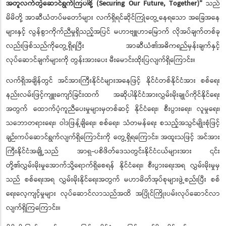
အတူလက်တွဲဆောင်ရွက်ကြပါစို့ (Securing Our Future, Together)”
သည်
မိမိတို့ အာဆီယံတပ်မတော်များ လက်ရှိရင်ဆိုင်ကြုံတွေ့နေရသော အခြေအနေ
များနှင့် လွန်စွာကိုက်ညီမှုရှိသည့်အပြင် မဟာဗျူဟာမြောက် လိုအပ်ချက်တစ်ခု
လည်းဖြစ်သည်ကိုတွေ့ရှိရပြီး အာဆီယံ၏အဓိကရည်မှန်းချက်နှင့်
လုပ်ဆောင်ချက်များကို တွန်းအားပေး မီးမောင်းထိုးပြလျက်ရှိကြောင်း။
လက်ရှိအချိန်တွင် အင်အားကြီးနိုင်ငံများအနေဖြင့် နိုင်ငံတစ်နိုင်ငံအား စစ်ရေး
နည်းလမ်းဖြင့်ကျူးကျော်ခြင်းထက် အဆိုပါနိုင်ငံအားလွှမ်းမိုးချုပ်ကိုင်နိုင်ရေး
အတွက် ထောက်ပံ့ကူညီပေးမှုများမှတစ်ဆင့် နိုင်ငံရေး၊ စီးပွားရေး၊ လူမှုရေး၊
သဘောတရားရေး၊ ဝါဒဖြန့်ချိရေး၊ စစ်ရေး၊ သံတမန်ရေး စသည့်အသွင်မျိုးစုံဖြင့်
ချဉ်းကပ်ဆောင်ရွက်လျက်ရှိကြောင်းကို တွေ့ရှိရကြောင်း၊ အထူးသဖြင့် အင်အား
ကြီးနိုင်ငံအချို့သည် အာရှ-ပစိဖိတ်ဒေသတွင်းနိုင်ငံငယ်များအား ၎င်း
တို့၏လွှမ်းမိုးမှုအောက်သို့ရောက်ရှိစေရန် နိုင်ငံရေး၊ စီးပွားရေးအရ လွှမ်းမိုးမှုမှ
သည် စစ်ရေးအရ လွှမ်းမိုးနိုင်ရေးအတွက် မဟာမိတ်အုပ်စုများဖွဲ့စည်းပြီး စစ်
ရေးလေ့ကျင့်မှုများ လုပ်ဆောင်လာသည်အထိ အပြိုင်ကြိုးပမ်းလုပ်ဆောင်လာ
လျက်ရှိကြကြောင်း။