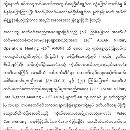
ထို့နောက် စင်ကာပူတပ်မတော်ကာကွယ်ရေးဦးစီးချုပ်က လွှဲပြောင်းလက်ခံမှု မိ
န့်ခွန်းပြောကြားပြီး ဖိလစ်ပိုင်တပ်မတော်စစ်ဦးစီးချုပ်က နှုတ်ခွန်းဆက် အပိတ်
မိန့်ခွန်းပြောကြားကာ အစည်းအဝေးအောင်မြင်စွာပြီးစီးခဲ့သည်။
အလားတူ ဆက်စပ်အစည်းအဝေးများဖြစ်သည့် (၁၆) ကြိမ်မြောက် အာဆီယံ
th
တပ်မတော်စစ်ဆင်ရေးမှူးချုပ်များအစည်းအဝေး (16
ASEAN Military
th
Operations Meeting -16
AMOM) ကို မေလ ၁၉ ရက်နေ့တွင်ပြုလုပ်ရာ
ကာကွယ်ရေးဦးစီးချုပ်ရုံး (ကြည်း) မှ စစ်ဦးစီးအရာရှိချုပ် (ကြည်း) ဒုတိယ
ဗိုလ်ချုပ်ကြီး သန်းထိုက်ဦးဆောင်သည့် ကိုယ်စားလှယ်အဖွဲ့ကလည်းကောင်း၊
တတိယအကြိမ် အာဆီယံ စစ်ဘက်ဆိုင်ရာ ထောက်လှမ်းရေးအသိုက်အဝန်း
ခေါင်းဆောင်များညီလာခံ (AMICLC-3) နှင့် (၂၃) ကြိမ်မြောက် အာဆီယံ
rd
တပ်မတော်ထောက်လှမ်းရေးမှူးချုပ်များအစည်းအဝေး (23
ASEAN Military
rd
Intelli-gence Meeting – 23
AMIM) များကို မေ ၁၉ ရက်နှင့် ၂၀ ရက်တို့တွင်
ပြုလုပ်ရာ တပ်မတော်စစ်ဘက်ရေးရာလုံခြုံရေးအရာရှိချုပ် ဒုတိယဗိုလ်ချုပ်ကြီး
ကျော်ကိုထိုက်ဦးဆောင်သည့် ကိုယ်စားလှယ်အဖွဲ့ကလည်းကောင်း Video
Conferencing စနစ်ဖြင့်ပါဝင်တက်ရောက်ခဲ့ကြပြီး အာဆီယံတပ်မတော်များ
အကြား ဆက်ဆံရေးနှင့် ပူးပေါင်းဆောင်ရွက်မှုများ မြှင့်တင်ဆောင်ရွက်ရေး