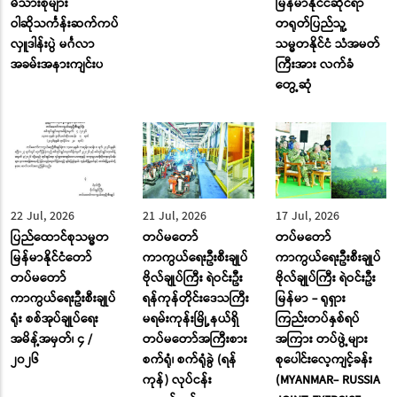
မိသားစုများ
မြန်မာနိုင်ငံဆိုင်ရာ
ဝါဆိုသင်္ကန်းဆက်ကပ်
တရုတ်ပြည်သူ့
လှူဒါန်းပွဲ မင်္ဂလာ
သမ္မတနိုင်ငံ သံအမတ်
အခမ်းအနားကျင်းပ
ကြီးအား လက်ခံ
တွေ့ဆုံ
22 Jul, 2026
21 Jul, 2026
17 Jul, 2026
ပြည်ထောင်စုသမ္မတ
တပ်မတော်
တပ်မတော်
မြန်မာနိုင်ငံတော်
ကာကွယ်ရေးဦးစီးချုပ်
ကာကွယ်ရေးဦးစီးချုပ်
တပ်မတော်
ဗိုလ်ချုပ်ကြီး ရဲဝင်းဦး
ဗိုလ်ချုပ်ကြီး ရဲဝင်းဦး
ကာကွယ်ရေးဦးစီးချုပ်
ရန်ကုန်တိုင်းဒေသကြီး
မြန်မာ - ရုရှား
ရုံး စစ်အုပ်ချုပ်ရေး
မရမ်းကုန်းမြို့နယ်ရှိ
ကြည်းတပ်နှစ်ရပ်
အမိန့်အမှတ်၊ ၄ /
တပ်မတော်အကြီးစား
အကြား တပ်ဖွဲ့များ
၂၀၂၆
စက်ရုံ၊ စက်ရုံခွဲ (ရန်
စုပေါင်းလေ့ကျင့်ခန်း
ကုန်) လုပ်ငန်း
(MYANMAR- RUSSIA