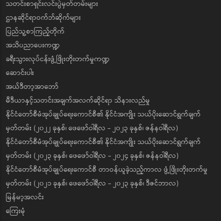
သတင်းစာရှင်းလင်းပွဲမှတ်တမ်းများ
ဌာနဆိုင်ရာဝက်ဘ်ဆိုက်များ
ပြည်သူ့စာကြည့်တိုက်
အသိပညာပေးကဏ္ဍ
ခရီးသွားလုပ်ငန်းဖွံ့ဖြိုးတိုးတက်မှုကဏ္ဍ
ဆောင်းပါး
အယ်ဒီတာ့အာဘော်
မီဒီယာနှင့်သတင်းအချက်အလက်ဆိုင်ရာ သိနားလည်မှု
နိုင်ငံတော်စီမံအုပ်ချုပ်ရေးကောင်စီ၏ နိုင်ငံအကျိုး သယ်ပိုးဆောင်ရွက်ချက်
မှတ်တမ်း (၂၀၂၂ ခုနှစ်၊ ဖေဖော်ဝါရီလ - ၂၀၂၃ ခုနှစ်၊ ဇန်နဝါရီလ)
နိုင်ငံတော်စီမံအုပ်ချုပ်ရေးကောင်စီ၏ နိုင်ငံအကျိုး သယ်ပိုးဆောင်ရွက်ချက်
မှတ်တမ်း (၂၀၂၃ ခုနှစ်၊ ဖေဖော်ဝါရီလ - ၂၀၂၄ ခုနှစ်၊ ဇန်နဝါရီလ)
နိုင်ငံတော်စီမံအုပ်ချုပ်ရေးကောင်စီ တာဝန်ယူခဲ့သည့်ကာလ ဖွံ့ဖြိုးတိုးတက်မှု
မှတ်တမ်း (၂၀၂၁ ခုနှစ်၊ ဖေဖော်ဝါရီလ - ၂၀၂၃ ခုနှစ်၊ ဒီဇင်ဘာလ)
မြန်မာ့အလင်း
ကြေးမုံ