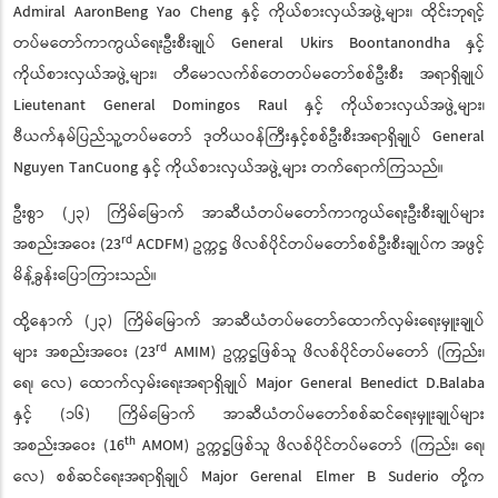
Admiral AaronBeng Yao Cheng နှင့် ကိုယ်စားလှယ်အဖွဲ့များ၊ ထိုင်းဘုရင့်
တပ်မတော်ကာကွယ်ရေးဦးစီးချုပ် General Ukirs Boontanondha နှင့်
ကိုယ်စားလှယ်အဖွဲ့များ၊ တီမောလက်စ်တေတပ်မတော်စစ်ဦးစီး အရာရှိချုပ်
Lieutenant General Domingos Raul နှင့် ကိုယ်စားလှယ်အဖွဲ့များ၊
ဗီယက်နမ်ပြည်သူ့တပ်မတော် ဒုတိယဝန်ကြီးနှင့်စစ်ဦးစီးအရာရှိချုပ် General
Nguyen TanCuong နှင့် ကိုယ်စားလှယ်အဖွဲ့များ တက်ရောက်ကြသည်။
ဦးစွာ (၂၃) ကြိမ်မြောက် အာဆီယံတပ်မတော်ကာကွယ်ရေးဦးစီးချုပ်များ
rd
အစည်းအဝေး (23
ACDFM) ဥက္ကဋ္ဌ ဖိလစ်ပိုင်တပ်မတော်စစ်ဦးစီးချုပ်က အဖွင့်
မိန့်ခွန်းပြောကြားသည်။
ထို့နောက် (၂၃) ကြိမ်မြောက် အာဆီယံတပ်မတော်ထောက်လှမ်းရေးမှူးချုပ်
rd
များ အစည်းအဝေး (23
AMIM) ဥက္ကဋ္ဌဖြစ်သူ ဖိလစ်ပိုင်တပ်မတော် (ကြည်း၊
ရေ၊ လေ) ထောက်လှမ်းရေးအရာရှိချုပ် Major General Benedict D.Balaba
နှင့် (၁၆) ကြိမ်မြောက် အာဆီယံတပ်မတော်စစ်ဆင်ရေးမှူးချုပ်များ
th
အစည်းအဝေး (16
AMOM) ဥက္ကဋ္ဌဖြစ်သူ ဖိလစ်ပိုင်တပ်မတော် (ကြည်း၊ ရေ၊
လေ) စစ်ဆင်ရေးအရာရှိချုပ် Major Gerenal Elmer B Suderio တို့က