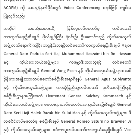
ACDFM) ကို ယနေ့နံနက်ပိုင်းတွင် Video Conferencing စနစ်ဖြင့် ကျင်းပ
ပြုလုပ်သည်။
အဆိုပါ အစည်းအဝေးသို့ မြန်မာ့တပ်မတော်မှ တပ်မတော်
ကာကွယ်ရေးဦးစီးချုပ် ဗိုလ်ချုပ်ကြီး ရဲဝင်းဦး ဦးဆောင်သည့် ကိုယ်စားလှယ်
အဖွဲ့တက်ရောက်ကြပြီး ဘရူနိုင်းဘုရင့်တပ်မတော်ကာကွယ်ရေးဦးစီးချုပ် Major
General Dato Paduka Seri Haji Muhammed Haszaimi bin Bol Hassan
နှင့် ကိုယ်စားလှယ်အဖွဲ့များ၊ ကမ္ဘောဒီးယားဘုရင့် တပ်မတော်
ကာကွယ်ရေးဦးစီးချုပ် General Vong Pisen နှင့် ကိုယ်စားလှယ်အဖွဲ့များ၊ အင်
ဒိုနီးရှားအမျိုးသားတပ်မတော်စစ်ဦးစီးအရာရှိချုပ် General Agus Subiyanto
နှင့် ကိုယ်စားလှယ်အဖွဲ့များ၊ လာအိုပြည်သူ့တပ်မတော် ဒုတိယဝန်ကြီးနှင့်
စစ်ဦးစီးဌာနအကြီးအကဲ Lieutenant General Saichay Kommasith နှင့်
ကိုယ်စားလှယ်အဖွဲ့များ၊ မလေးရှားတပ်မတော်ကာကွယ်ရေးဦးစီးချုပ် General
Dato Seri Haji Malek Razak bin Sulai Man နှင့် ကိုယ်စားလှယ်အဖွဲ့များ၊ ဖိ
လစ်ပိုင်တပ်မတော်မှ စစ်ဦးစီးချုပ် General Romeo Saturnino Brawner Jr
နှင့် ကိုယ်စားလှယ်အဖွဲ့များ၊ စင်ကာပူတပ်မတော်ကာကွယ်ရေးဦးစီးချုပ် Vice