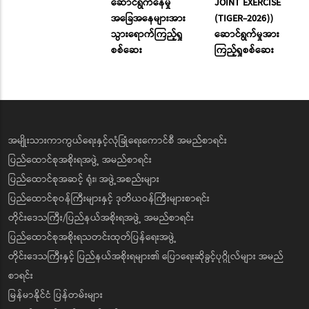
ဆောင်ရွက်နေမှု
JOINT EXERCISE
အခြေအနေများအား
(TIGER-2026))
သွားရောက်ကြည့်ရှု
ဆောင်ရွက်မှုအား
စစ်ဆေး
ကြည့်ရှုစစ်ဆေး
အမျိုးသားကာကွယ်ရေးနှင့်လုံခြုံရေးကောင်စီ အမည်စာရင်း
ပြည်ထောင်စုအစိုးရအဖွဲ့ အမည်စာရင်း
ပြည်ထောင်စုအဆင့် ရုံး၊ အဖွဲ့အစည်းများ
ပြည်ထောင်စုဝန်ကြီးများနှင့် ဒုတိယဝန်ကြီးများစာရင်း
တိုင်းဒေသကြီး/ပြည်နယ်အစိုးရအဖွဲ့ အမည်စာရင်း
ပြည်ထောင်စုအစိုးရသတင်းထုတ်ပြန်ရေးအဖွဲ့
တိုင်းဒေသကြီးနှင့် ပြည်နယ်အစိုးရများ၏ ပြောရေးဆိုခွင့်ပုဂ္ဂိုလ်များ အမည်
စာရင်း
မြန်မာနိုင်ငံ ပြန်တမ်းများ