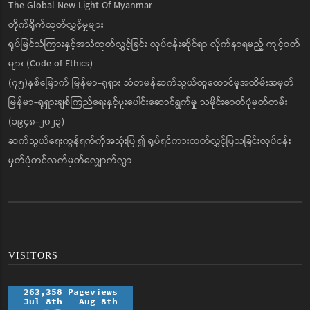
The Global New Light Of Myanmar
တိုက်ရိုက်ထုတ်လွှင့်မှုများ
ရုပ်မြင်သံကြားနှင့်အသံထုတ်လွှင့်ခြင်း လုပ်ငန်းဆိုင်ရာ လိုက်နာရမည့် ကျင့်ဝတ်
များ (Code of Ethics)
(၇၅)နှစ်မြောက် မြန်မာ-ရုရှား သံတမန်ဆက်သွယ်ထူထောင်မှုအထိမ်းအမှတ်
မြန်မာ-ရုရှားချစ်ကြည်ရေးနှင့်ပူးပေါင်းဆောင်ရွက်မှု သမိုင်းဓာတ်ပုံမှတ်တမ်း
(၁၉၄၈-၂၀၂၃)
ဆက်သွယ်ရေးကွန်ရက်ကိုအသုံးပြု၍ ရုပ်ရှင်ကားထုတ်လွှင့်ပြသခြင်းလုပ်ငန်း
မှတ်ပုံတင်လက်မှတ်လျှောက်လွှာ
VISITORS