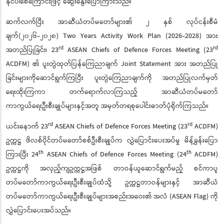
နိုင်ပါစေကြောင်းဖြင့် ဆွေးနွေးပြောကြားသည်။
ဆက်လက်ပြီး အာဆီယံတပ်မတော်များ၏ ၂ နှစ် လုပ်ငန်းစီမံ
ချက်(၂၀၂၆-၂၀၂၈) Two Years Activity Work Plan (2026-2028) အား
rd
rd
အတည်ပြုခြင်း၊ 23
ASEAN Chiefs of Defence Forces Meeting (23
ACDFM) ၏ ပူးတွဲထုတ်ပြန်ကြေညာချက် Joint Statement အား အတည်ပြု
ခြင်းများကိုဆောင်ရွက်ကြပြီး ပူးတွဲကြေညာချက်ကို အတည်ပြုလက်မှတ်
ရေးထိုးကြကာ တက်ရောက်လာကြသည့် အာဆီယံတပ်မတော်
ကာကွယ်ရေးဦးစီးချုပ်များနှင့်အတူ အမှတ်တရစုပေါင်းဓာတ်ပုံရိုက်ကြသည်။
rd
rd
ယင်းနောက် 23
ASEAN Chiefs of Defence Forces Meeting (23
ACDFM)
ဥက္ကဋ္ဌ ဖိလစ်ပိုင်တပ်မတော်စစ်ဦးစီးချုပ်က လွှဲပြောင်းပေးအပ်မှု မိန့်ခွန်းပြော
th
th
ကြားပြီး 24
ASEAN Chiefs of Defence Forces Meeting (24
ACDFM)
ဥက္ကဋ္ဌကို အလှည့်ကျဥက္ကဋ္ဌအဖြစ် တာဝန်ယူဆောင်ရွက်မည့် စင်ကာပူ
တပ်မတော်ကာကွယ်ရေးဦးစီးချုပ်ထံသို့ ဥက္ကဋ္ဌတာဝန်များနှင့် အာဆီယံ
တပ်မတော်ကာကွယ်ရေးဦးစီးချုပ်များအစည်းအဝေး၏ အလံ (ASEAN Flag) ကို
လွှဲပြောင်းပေးအပ်သည်။