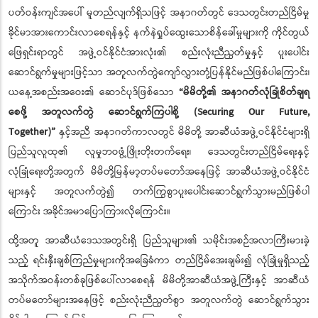
ပတ်ဝန်းကျင်အပေါ် မူတည်လျက်ရှိသဖြင့် အနာဂတ်တွင် ဒေသတွင်းတည်ငြိမ်မှု
ခိုင်မာအားကောင်းလာစေရန်နှင့် နက်နဲရှုပ်ထွေးသောစိန်ခေါ်မှုများကို ကိုင်တွယ်
ဖြေရှင်းရာတွင် အဖွဲ့ဝင်နိုင်ငံအားလုံး၏ စည်းလုံးညီညွတ်မှုနှင့် ပူးပေါင်း
ဆောင်ရွက်မှုများဖြင့်သာ အတူလက်တွဲကျော်လွှားတုံ့ပြန်နိုင်မည်ဖြစ်ပါကြောင်း၊
ယနေ့အစည်းအဝေး၏ ဆောင်ပုဒ်ဖြစ်သော
“မိမိတို့၏ အနာဂတ်လုံခြုံစိတ်ချရ
စေဖို့ အတူလက်တွဲ ဆောင်ရွက်ကြပါစို့ (Securing Our Future,
Together)”
နှင့်အညီ အနာဂတ်ကာလတွင် မိမိတို့ အာဆီယံအဖွဲ့ဝင်နိုင်ငံများရှိ
ပြည်သူလူထု၏ လူမှုဘဝဖွံ့ဖြိုးတိုးတက်ရေး၊ ဒေသတွင်းတည်ငြိမ်ရေးနှင့်
လုံခြုံရေးတို့အတွက် မိမိတို့မြန်မာ့တပ်မတော်အနေဖြင့် အာဆီယံအဖွဲ့ဝင်နိုင်ငံ
များနှင့် အတူလက်တွဲ၍ တက်ကြွစွာပူးပေါင်းဆောင်ရွက်သွားမည်ဖြစ်ပါ
ကြောင်း အခိုင်အမာပြောကြားလိုကြောင်း။
ထို့အတူ အာဆီယံဒေသအတွင်းရှိ ပြည်သူများ၏ သမိုင်းအစဉ်အလာကြီးမားခဲ့
သည့် ရင်းနှီးချစ်ကြည်မှုများကိုအခြေခံကာ တည်ငြိမ်အေးချမ်း၍ လုံခြုံမှုရှိသည့်
အသိုက်အဝန်းတစ်ခုဖြစ်ပေါ်လာစေရန် မိမိတို့အာဆီယံအဖွဲ့ကြီးနှင့် အာဆီယံ
တပ်မတော်များအနေဖြင့် စည်းလုံးညီညွတ်စွာ အတူလက်တွဲ ဆောင်ရွက်သွား