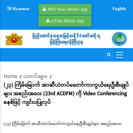
Skip
Myanmar
English
to
MOI News Mobile App
main
mTube Mobile App
content
Home
သတင်းများ
/
/
Breadcrumb
(၂၃) ကြိမ်မြောက် အာဆီယံတပ်မတော်ကာကွယ်ရေးဦးစီးချုပ်
များ အစည်းအဝေး (23rd ACDFM) ကို Video Conferencing
စနစ်ဖြင့် ကျင်းပပြုလုပ်
(၂၃) ကြိမ်မြောက် အာဆီယံတပ်မတော်ကာကွယ်ရေးဦးစီးချုပ်များ အစည်းအဝေး