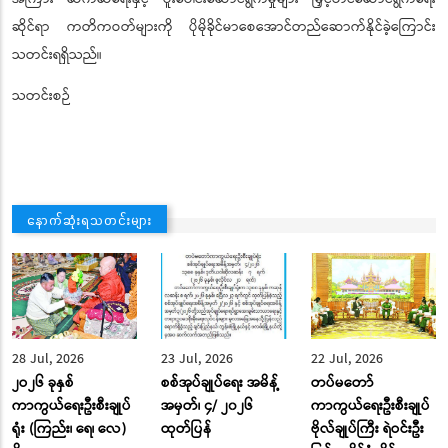
ဆိုင်ရာ ကတိကဝတ်များကို ပိုမိုခိုင်မာစေအောင်တည်ဆောက်နိုင်ခဲ့ကြောင်း
သတင်းရရှိသည်။
သတင်းစဉ်
နောက်ဆုံးရသတင်းများ
28 Jul, 2026
23 Jul, 2026
22 Jul, 2026
၂ဝ၂၆ ခုနှစ်
စစ်အုပ်ချုပ်ရေး အမိန့်
တပ်မတော်
ကာကွယ်ရေးဦးစီးချုပ်
အမှတ်၊ ၄/ ၂၀၂၆
ကာကွယ်ရေးဦးစီးချုပ်
ရုံး (ကြည်း၊ ရေ၊ လေ)
ထုတ်ပြန်
ဗိုလ်ချုပ်ကြီး ရဲဝင်းဦး