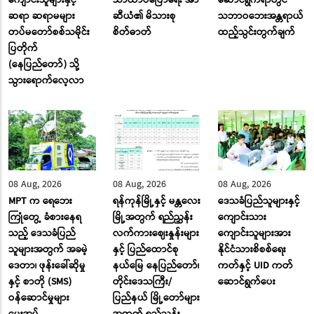
ဆရာ ဆရာမများ
ဆီယံ၏ မိသားစု
သဘာဝဘေးအန္တရာယ်
တပ်မတော်စစ်သမိုင်း
စိတ်ဓာတ်
ထည့်သွင်းတွက်ချက်
ပြတိုက်
(နေပြည်တော်) သို့
သွားရောက်လေ့လာ
08 Aug, 2026
08 Aug, 2026
08 Aug, 2026
MPT က ရေဘေး
ရန်ကုန်မြို့နှင့် မန္တလေး
ဒေသခံပြည်သူများနှင့်
ကြုံတွေ့ ခံစားနေရ
မြို့အတွက် ရည်ညွှန်း
ကျောင်းသား
သည့် ဒေသခံပြည်
လက်ကားဈေးနှုန်းများ
ကျောင်းသူများအား
သူများအတွက် အခမဲ့
နှင့် ပြည်ထောင်စု
နိုင်ငံသားစိစစ်ရေး
ဒေတာ၊ ဖုန်းခေါ်ဆိုမှု
နယ်မြေ နေပြည်တော်၊
ကတ်နှင့် UID ကတ်
နှင့် စာတို (SMS)
တိုင်းဒေသကြီး/
ဆောင်ရွက်ပေး
ဝန်ဆောင်မှုများ
ပြည်နယ် မြို့တော်များ
ပေးအပ်
အတွက် ရည်ညွှန်း