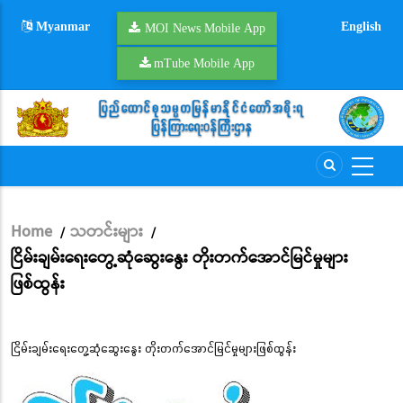
Skip
Myanmar
English
to
MOI News Mobile App
main
mTube Mobile App
content
Home
သတင်းများ
/
/
Breadcrumb
ငြိမ်းချမ်းရေးတွေ့ဆုံဆွေးနွေး တိုးတက်အောင်မြင်မှုများ
ဖြစ်ထွန်း
ငြိမ်းချမ်းရေးတွေ့ဆုံဆွေးနွေး တိုးတက်အောင်မြင်မှုများဖြစ်ထွန်း