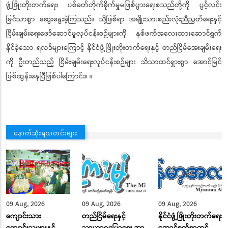
ဖွံ့ဖြိုးတိုးတက်ရေး၊ ပစ်ခတ်တိုက်ခိုက်မှုမဖြစ်ပွားရေးစသည်တို့ကို ပွင့်လင်း
မြင်သာစွာ ဆွေးနွေးခဲ့ကြသည်။ သို့ဖြစ်ရာ အမျိုးသားစည်းလုံးညီညွတ်ရေးနှင့်
ငြိမ်းချမ်းရေးဖော်ဆောင်မှုလုပ်ငန်းစဉ်များကို နှစ်ဖက်အလေးထားဆောင်ရွက်
နိုင်ခဲ့သော ရလဒ်များကြောင့် နိုင်ငံဖွံ့ဖြိုးတိုးတက်ရေးနှင့် တည်ငြိမ်အေးချမ်းရေး
ကို ဦးတည်သည့် ငြိမ်းချမ်းရေးလုပ်ငန်းစဉ်များ သိသာထင်ရှားစွာ အောင်မြင်
ဖြစ်ထွန်းနေပြီဖြစ်ပါကြောင်း။ ။
နောက်ဆုံးရသတင်းများ
09 Aug, 2026
09 Aug, 2026
09 Aug, 2026
ကျောင်းသား
တည်ငြိမ်ရေးနှင့်
နိုင်ငံဖွံ့ဖြိုးတိုးတက်ရေး
ကျောင်းသူများနှင့်
သာယာဝပြောရေး အာ
ဆောင်ရွက်ရာတွင်