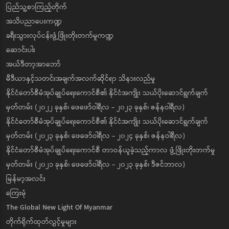
ပြည်သူ့စာကြည့်တိုက်
အသိပညာပေးကဏ္ဍ
ခရီးသွားလုပ်ငန်းဖွံ့ဖြိုးတိုးတက်မှုကဏ္ဍ
ဆောင်းပါး
အယ်ဒီတာ့အာဘော်
မီဒီယာနှင့်သတင်းအချက်အလက်ဆိုင်ရာ သိနားလည်မှု
နိုင်ငံတော်စီမံအုပ်ချုပ်ရေးကောင်စီ၏ နိုင်ငံအကျိုး သယ်ပိုးဆောင်ရွက်ချက်
မှတ်တမ်း (၂၀၂၂ ခုနှစ်၊ ဖေဖော်ဝါရီလ - ၂၀၂၃ ခုနှစ်၊ ဇန်နဝါရီလ)
နိုင်ငံတော်စီမံအုပ်ချုပ်ရေးကောင်စီ၏ နိုင်ငံအကျိုး သယ်ပိုးဆောင်ရွက်ချက်
မှတ်တမ်း (၂၀၂၃ ခုနှစ်၊ ဖေဖော်ဝါရီလ - ၂၀၂၄ ခုနှစ်၊ ဇန်နဝါရီလ)
နိုင်ငံတော်စီမံအုပ်ချုပ်ရေးကောင်စီ တာဝန်ယူခဲ့သည့်ကာလ ဖွံ့ဖြိုးတိုးတက်မှု
မှတ်တမ်း (၂၀၂၁ ခုနှစ်၊ ဖေဖော်ဝါရီလ - ၂၀၂၃ ခုနှစ်၊ ဒီဇင်ဘာလ)
မြန်မာ့အလင်း
ကြေးမုံ
The Global New Light Of Myanmar
တိုက်ရိုက်ထုတ်လွှင့်မှုများ