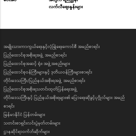
လက်လီဈေးနှုန်းများ
အမျိုးသားကာကွယ်ရေးနှင့်လုံခြုံရေးကောင်စီ အမည်စာရင်း
ပြည်ထောင်စုအစိုးရအဖွဲ့ အမည်စာရင်း
ပြည်ထောင်စုအဆင့် ရုံး၊ အဖွဲ့အစည်းများ
ပြည်ထောင်စုဝန်ကြီးများနှင့် ဒုတိယဝန်ကြီးများစာရင်း
တိုင်းဒေသကြီး/ပြည်နယ်အစိုးရအဖွဲ့ အမည်စာရင်း
ပြည်ထောင်စုအစိုးရသတင်းထုတ်ပြန်ရေးအဖွဲ့
တိုင်းဒေသကြီးနှင့် ပြည်နယ်အစိုးရများ၏ ပြောရေးဆိုခွင့်ပုဂ္ဂိုလ်များ အမည်
စာရင်း
မြန်မာနိုင်ငံ ပြန်တမ်းများ
သတင်းစာရှင်းလင်းပွဲမှတ်တမ်းများ
ဌာနဆိုင်ရာဝက်ဘ်ဆိုက်များ