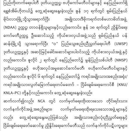
ပြည်တိုးတက်ရေးပါတီ ဒုတိယဥက္ကဋ္ဌ၊ ဗဟိုကော်မတီဝင်များနှင့် နေပြည်တော်ရှိ
ရွှေစံအိမ်ဟိုတယ်၌ တွေ့ဆုံဆွေးနွေးခဲ့သည်။ ဇွန် ၁၇ ရက်တွင် ရှမ်းပြည်နယ်
မိုင်းလားမြို့သို့သွားရောက်ပြီး အမျိုးသားဒီမိုကရက်တစ်မဟာမိတ်အဖွဲ့
(NDAA) ဥက္ကဋ္ဌ၊ တာဝန်ရှိသူများနှင့်လည်းကောင်း၊ ဇွန် ၁၈ ရက်တွင် ညှိနှိုင်းရေး
ကော်မတီဥက္ကဋ္ဌ ဦးဆောင်သည့် ကိုယ်စားလှယ်အဖွဲ့သည် ရှမ်းပြည်နယ် ပန်
ဆန်းမြို့သို့ သွားရောက်ပြီး “ဝ” ပြည်သွေးစည်းညီညွတ်ရေးပါတီ (UWSP)
ဒုတိယဥက္ကဋ္ဌနှင့် အဆင့်မြင့်ခေါင်းဆောင်များပါဝင်သည့် ကိုယ်စားလှယ်အဖွဲ့နှင့်
လည်းကောင်း၊ ဇူလိုင် ၂ ရက်တွင် နေပြည်တော်၌ မွန်ပြည်သစ်ပါတီ (NMSP)
ဒုတိယဥက္ကဋ္ဌနှင့် ဗဟိုအလုပ်အမှုဆောင်ကော်မတီ၊ ဗဟိုကော်မတီဝင်များနှင့်
လည်းကောင်း၊ ဇူလိုင် ၆ ရက်တွင် နေပြည်တော်၌ ကရင်အမျိုးသားအစည်းအရုံး/
ကရင်အမျိုးသားလွတ်မြောက်ရေးတပ်မတော် - ငြိမ်းချမ်းရေးကောင်စီ (KNU/
KNLA-PC) တို့နှင့်လည်းကောင်း တွေ့ဆုံဆွေးနွေးခဲ့သည်။
ဆက်လက်၍လည်း NCA တွင် လက်မှတ်ရေးထိုးထားသော တိုင်းရင်းသား
လက်နက်ကိုင်အဖွဲ့အစည်းများ၊ လက်မှတ်မရေးထိုးရသေးသောအဖွဲ့များနှင့်
လည်း တွေ့ဆုံဆွေးနွေးမည်ဖြစ်သည်။ အမျိုးသားစည်းလုံးညီညွတ်ရေးနှင့်
ငြိမ်းချမ်းရေးဖော်ဆောင်မှု ညှိနှိုင်းရေးကော်မတီသည် လက်နက်ကိုင်ပဋိပက္ခများ