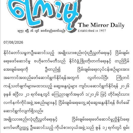
07/08/2026
နိုင်ငံတော်သမ္မတဦးဆောင်သည့် အမျိုးသားစည်းလုံးညီညွတ်ရေးနှင့် ငြိမ်းချမ်း
ရေးဖော်ဆောင်မှု ဗဟိုကော်မတီသည် နိုင်ငံဖွံ့ဖြိုးတိုးတက်ရေးနှင့် တည်ငြိမ်
အေးချမ်းရေးကို ဦးတည်၍ ငြိမ်းချမ်းရေးလုပ်ငန်းစဉ်များအား
အကောင်အထည်ဖော်ဆောင်ရွက်နိုင်ရန်အတွက် လွတ်လပ်ပြီး ကြိုတင်
ကန့်သတ်ချက်များမထားသည့် ဆွေးနွေးပွဲများ ကျင်းပဆောင်ရွက်နိုင်ရန် ၂၀၂၆
ခုနှစ် ဧပြီလ ၂၁ ရက်နေ့တွင် ကြေညာချက်အမှတ် ၁/၂၀၂၆ ဖြင့် တိုင်းရင်းသား
လက်နက်ကိုင်အဖွဲ့အစည်းများနှင့် ငြိမ်းချမ်းရေးတွေ့ဆုံဆွေးနွေးနိုင်ရန် ဖိတ်ခေါ်
ဆောင်ရွက်လျက်ရှိသည်။
အမျိုးသားစည်းလုံးညီညွတ်ရေးနှင့် ငြိမ်းချမ်းရေးဖော်ဆောင်မှုညှိနှိုင်းရေး
ကော်မတီဥက္ကဋ္ဌ ဦးဆောင်သည့် ကိုယ်စားလှယ်အဖွဲ့သည် ဇွန် ၁၂ ရက်တွင် ရှမ်း