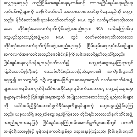
လျှော့ချရေးနှင့် တည်ငြိမ်အေးချမ်းရေးမှတစ်ဆင့် ထာဝရငြိမ်းချမ်းရေးရရှိရေး
လုပ်ငန်းစဉ်များကို တစိုက်မတ်မတ် အလေးထားဆောင်ရွက်နေသည်ကို တွေ့ရ
သည်။ နိုင်ငံတော်အစိုးရသစ်လက်ထက်တွင် NCA တွင် လက်မှတ်ရေးထိုးထား
သော တိုင်းရင်းသားလက်နက်ကိုင်အဖွဲ့အစည်းများ၊ NCA လမ်းကြောင်းမှ
သွေဖည်သွားသည့်အဖွဲ့များ၊ NCA တွင် လက်မှတ်မရေးထိုးထားသော
တိုင်းရင်းသားလက်နက်ကိုင်အဖွဲ့အစည်းများနှင့် ငြိမ်းချမ်းရေးလုပ်ငန်းစဉ်များ
ဆက်လက်အကောင်အထည်ဖော်နိုင်ရန် ကြိုးပမ်းဆောင်ရွက်လျက်ရှိသည်။
ငြိမ်းချမ်းရေးလုပ်ငန်းများနှင့်ပတ်သက်၍ တွေ့ဆုံဆွေးနွေးကြရာတွင်
ပြည်ထောင်စုကြီးနှင့် ဒေသခံတိုင်းရင်းသားပြည်သူများ၏ အကျိုးစီးပွားကို
ရှေးရှု၍ ဒေသတွင်း၌ ပဋိပက္ခများမဖြစ်ပွားစေရေးအတွက် လက်အောက်ခံအဖွဲ့
များအား စနစ်တကျထိန်းသိမ်းပေးနိုင်ရေး၊ နှစ်ဖက်သဘောတူ တွေ့ဆုံဆွေးနွေး
မှုများမှတစ်ဆင့် ငြိမ်းချမ်းရေးအတွက် အပြုသဘောဆောင်သည့် နည်းလမ်းများ
ကို ပေါင်းစပ်ညှိနှိုင်းဆောင်ရွက်နိုင်ရေးကိစ္စရပ်များကို ဆွေးနွေးညှိနှိုင်းခဲ့ကြ
သည်။ ယခုလက်ရှိ တွေ့ဆုံဆွေးနွေးခဲ့ကြသော တိုင်းရင်းသားလက်နက်ကိုင်အဖွဲ့
အစည်းများအနေဖြင့် ငြိမ်းချမ်းရေးကြိုးပမ်းဆောင်ရွက်မှုအပေါ်တွင် ပကတိ
အမြင်ရိုးသားမှုဖြင့် မှန်ကန်ကောင်းမွန်စွာ ဆွေးနွေးခဲ့ကြသည်။ ငြိမ်းချမ်းရေးကို