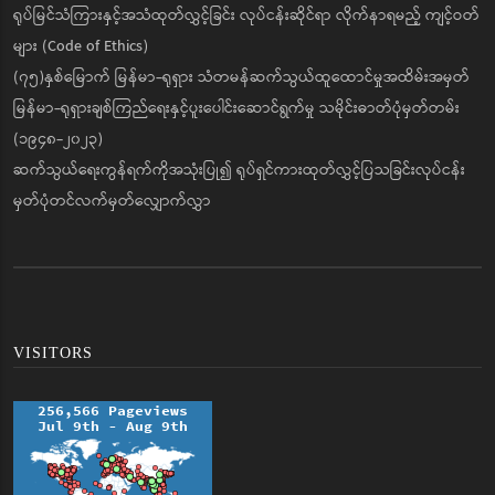
ရုပ်မြင်သံကြားနှင့်အသံထုတ်လွှင့်ခြင်း လုပ်ငန်းဆိုင်ရာ လိုက်နာရမည့် ကျင့်ဝတ်
များ (Code of Ethics)
(၇၅)နှစ်မြောက် မြန်မာ-ရုရှား သံတမန်ဆက်သွယ်ထူထောင်မှုအထိမ်းအမှတ်
မြန်မာ-ရုရှားချစ်ကြည်ရေးနှင့်ပူးပေါင်းဆောင်ရွက်မှု သမိုင်းဓာတ်ပုံမှတ်တမ်း
(၁၉၄၈-၂၀၂၃)
ဆက်သွယ်ရေးကွန်ရက်ကိုအသုံးပြု၍ ရုပ်ရှင်ကားထုတ်လွှင့်ပြသခြင်းလုပ်ငန်း
မှတ်ပုံတင်လက်မှတ်လျှောက်လွှာ
VISITORS