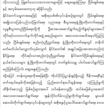
လိုလားသည့် ဖြူစင်သောသဘောထားများဖြင့် ဆွေးနွေးခဲ့ကြရာ ငြိမ်းချမ်းရေး
နှင့် အလှမ်းမဝေးတော့ဟု ဆိုနိုင်သည်။
နိုင်ငံတော်သမ္မတအနေဖြင့် အစိုးရသစ်၏လုပ်ငန်းစဉ်များတွင် ငြိမ်းချမ်းရေး၊
အမျိုးသားပြန်လည်သင့်မြတ်ရေး၊ ပညာရေး၊ စီးပွားရေးဖွံ့ဖြိုးတိုးတက်ရေးနှင့်
လူမှုစီးပွားတည်ငြိမ်ရေးတို့ကို ဦးစားပေးဆောင်ရွက်မည့်ကိစ္စရပ်များအပေါ်
တိုင်းရင်းသားလက်နက်ကိုင်အဖွဲ့အစည်းများက အလေးထားအသိအမှတ်ပြုကြ
သည်။ ငြိမ်းချမ်းရေး၊ စည်းလုံးညီညွတ်ရေး၊ ဖွံ့ဖြိုးတိုးတက်ရေးတွင် တစိုက်
မတ်မတ်ပါဝင်လျှောက်လှမ်းလျက် နိုင်ငံတော်၏ အချုပ်အခြာအာဏာတည်တံ့
ခိုင်မြဲရေး၊ တိုင်းရင်းသားစည်းလုံးညီညွတ်ရေး၊ နိုင်ငံတော်ငြိမ်းချမ်းရေးနှင့်
နယ်စပ်ဒေသများ ဖွံ့ဖြိုးတိုးတက်ရေးတွင် တတ်စွမ်းသမျှ ပါဝင်ဆောင်ရွက်ကြ
မည်ဖြစ်ကြောင်း ဆွေးနွေးကြသည်။
ထို့အပြင် တန်းတူရေးကိုအခြေခံပြီး ကိုယ်ပိုင်ပြဋ္ဌာန်းခွင့်ရှိသည့် ဒီမိုကရေစီနှင့်
ဖက်ဒရယ်စနစ်ကိုအခြေခံသည့် ပြည်ထောင်စုပေါ်ထွန်းရေး၊ ယုံကြည်မှုကို
ထိခိုက်စေသည့် ဖြစ်စဉ်များအပေါ် သင်ခန်းစာယူပြီး ထပ်မံမဖြစ်ပွားအောင်
အလေးထားဆောင်ရွက်ရေး၊ အွန်လိုင်းလိမ်လည်မှုတိုက်ဖျက်ရေး၊ မူးယစ်
ဆေးဝါးတိုက်ဖျက်ရေးလုပ်ငန်းများတွင် အစိုးရနှင့်ပူးပေါင်းဆောင်ရွက်ရေး၊ ဒေသ