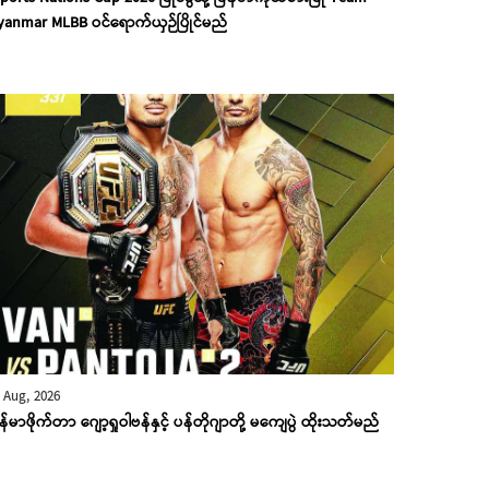
anmar MLBB ဝင်ရောက်ယှဉ်ပြိုင်မည်
 Aug, 2026
န်မာဖိုက်တာ ဂျော့ရှုဝါဗန်နှင့် ပန်တိုဂျာတို့ မကျေပွဲ ထိုးသတ်မည်