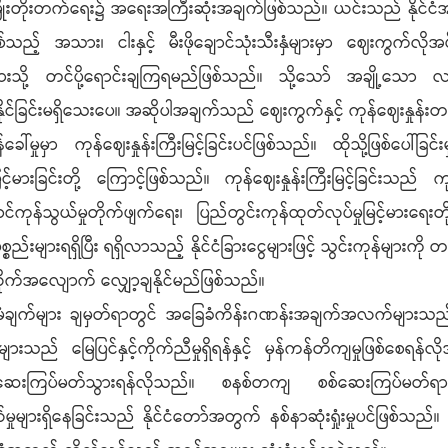
ံ့ဖြိုးတိုးတက်ရေး၌ အရေးအကြီးဆုံးအချက်ဖြစ်သည်။ ယင်းသည် နိုင်ငံအတ
ျားဖြစ်သည့် အသား၊ ငါးနှင့် မီးဖိုချောင်သုံးသီးနှံများမှာ ဈေးကွက
ားသို့ တင်ပို့ရောင်းချကြရမည်ဖြစ်သည်။ သို့သော် အချို့သော လမ
နိုင်ခြင်းမရှိသေးပေ။ အဆိုပါအချက်သည် ဈေးကွက်နှင့် ကုန်ဈေးန
ိန်ခေါ်မှုမှာ ကုန်ဈေးနှုန်းကြီးမြင့်ခြင်းပင်ဖြစ်သည်။ ထိုသို့ဖြစ်ပေါ်ခ
မားခြင်းတို့ ကြောင့်ဖြစ်သည်။ ကုန်ဈေးနှုန်းကြီးမြင့်ခြင်းသည် ကုန်
င်ကုန်သွယ်မှုတိုက်ဖျက်ရေး၊ ပြည်တွင်းကုန်ထုတ်လုပ်မှုမြင့်မားရ
်းများရရှိပြီး ရရှိလာသည့် နိုင်ငံခြားငွေများဖြင့် သွင်းကုန်များကို တင
ကို အထိုက်အလျောက် လျှော့ချနိုင်မည်ဖြစ်သည်။
းများနှင့်စီမံချက်များ ချမှတ်ရာတွင် အခြေခံကိန်းဂဏန်းအချက်အလ
 မြေပြင်နှင့်ကိုက်ညီမှုရှိရန်နှင့် မှန်ကန်တိကျမှုဖြစ်စေရန်လိ
စစ်ဆေးကြပ်မတ်သွားရန်လိုသည်။ စနစ်တကျ စစ်ဆေးကြပ်မတ်ရာတွင
ားရှိနေခြင်းသည် နိုင်ငံတော်အတွက် နစ်နာဆုံးရှုံးမှုပင်ဖြစ်သည်