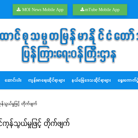
MOI News Mobile App
mTube Mobile App
ဆောင်းပါး
ကျန်းမာရေးဆိုင်ရာများ
နယ်မြေဒေသဆိုင်ရာများ
ရွေးကောက်ပွဲ
သွယ်မှုဖြင့် တိုက်ဖျက်
ုန်သွယ်မှုဖြင့် တိုက်ဖျက်