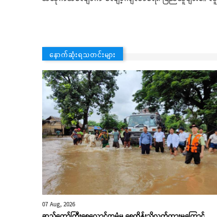
နောက်ဆုံးရသတင်းများ
07 Aug, 2026
ဆည်တော်ကြီးရေလှောင်တမံမှ ရေထိန်းညှိလွှတ်ထားမှုကြောင့်