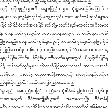
ုင်ငံအတွက် ထိုက်သင့်သည့် အခွန်အခများ ဆုံးရှုံးနစ်နာခဲ့သည်။
န် ကုန်ပစ္စည်းများကို အများပြည်သူများ သုံးစွဲနေရခြင်းကြောင့် က
ှုများ ကျူးလွန်ခဲ့သည်ကို တွေ့ရသည်။ တရားမဝင်ကုန်ပစ္စည်းများကိ
်နေခြင်းကို နိုင်ငံတော်အနေဖြင့် မည်သို့မျှလက်ခံမည်မဟုတ်ပေ။ 
ပြီး တရားမဝင်ကုန်သွယ်မှု ပပျောက်ရေးအတွက် သက်ဆိုင်ရာတာဝန်ရှိသ
ြစ်သည်။ တရားမဝင် ကုန်သွယ်မှုကို တရားဝင်ကုန်သွယ်ရေးဖြင့် ဝို
့် ပြည်ထောင်စု အစိုးရအဖွဲ့အစည်းအဝေးတွင် “ဝိသမလောဘသမားများ၏
ည်ဖြစ်ကြောင်း၊ နိုင်ငံ့စီးပွားတိုးတက်ရေးအတွက် ပို့ကုန်တိုးမြှင့်
ုက်၌ ကုန်ထုတ်လုပ်မှုများ တိုးတက်မြင့်မားလာအောင် အားပေးဆောင်ရွ
လှစ်နိုင်ရေး ဆောင်ရွက်သွားရမည်ဖြစ်သကဲ့သို့ အုပ်ချုပ်ရေးပိုင်းဆ
ကြရန်လိုကြောင်း” အသိပေးပြောကြားထားသည်။
ိုးတက်မှုသည် အရေးကြီးသဖြင့် အကြီးမားဆုံးစိန်ခေါ်မှုဖြစ်သည့် ကုန်ပ
ေးအတွက် နိုင်ငံ့အကျိုးစီးပွားကို အလေးထားပြီး ဝိုင်းဝန်းကြို
ီးပွားဘဝများ တည်ငြိမ်ချောမွေ့အဆင်ပြေစေရေးတို့ကို မဖြစ်မနေဆ