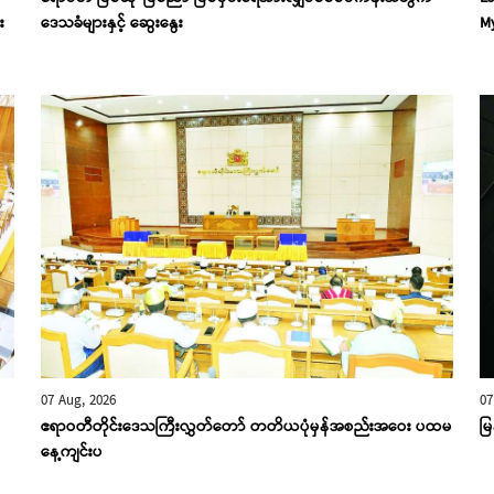
း
ဒေသခံများနှင့် ဆွေးနွေး
My
07 Aug, 2026
07
ဧရာဝတီတိုင်းဒေသကြီးလွှတ်တော် တတိယပုံမှန်အစည်းအဝေး ပထမ
မြ
နေ့ကျင်းပ