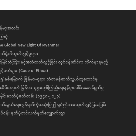
န်မာ့အလင်း
ေးမုံ
he Global New Light Of Myanmar
ုက်ရိုက်ထုတ်လွှင့်မှုများ
ပ်မြင်သံကြားနှင့်အသံထုတ်လွှင့်ခြင်း လုပ်ငန်းဆိုင်ရာ လိုက်နာရမည့်
င့်ဝတ်များ (Code of Ethics)
၅)နှစ်မြောက် မြန်မာ-ရုရှား သံတမန်ဆက်သွယ်ထူထောင်မှု
ိမ်းအမှတ် မြန်မာ-ရုရှားချစ်ကြည်ရေးနှင့်ပူးပေါင်းဆောင်ရွက်မှု
ိုင်းဓာတ်ပုံမှတ်တမ်း (၁၉၄၈-၂၀၂၃)
်သွယ်ရေးကွန်ရက်ကိုအသုံးပြု၍ ရုပ်ရှင်ကားထုတ်လွှင့်ပြသခြင်း
ပ်ငန်း မှတ်ပုံတင်လက်မှတ်လျှောက်လွှာ