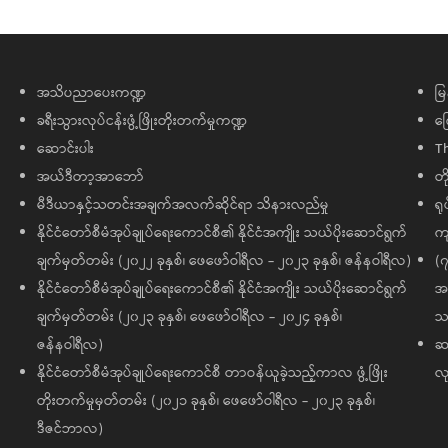
အသိပညာပေးကဏ္ဍ
မြ
ခရီးသွားလုပ်ငန်းဖွံ့ဖြိုးတိုးတက်မှုကဏ္ဍ
ကြ
ဆောင်းပါး
T
အယ်ဒီတာ့အာဘော်
တိ
မီဒီယာနှင့်သတင်းအချက်အလက်ဆိုင်ရာ သိနားလည်မှု
ရု
နိုင်ငံတော်စီမံအုပ်ချုပ်ရေးကောင်စီ၏ နိုင်ငံအကျိုး သယ်ပိုးဆောင်ရွက်
ကျ
ချက်မှတ်တမ်း (၂၀၂၂ ခုနှစ်၊ ဖေဖော်ဝါရီလ - ၂၀၂၃ ခုနှစ်၊ ဇန်နဝါရီလ)
(၇
နိုင်ငံတော်စီမံအုပ်ချုပ်ရေးကောင်စီ၏ နိုင်ငံအကျိုး သယ်ပိုးဆောင်ရွက်
အထ
ချက်မှတ်တမ်း (၂၀၂၃ ခုနှစ်၊ ဖေဖော်ဝါရီလ - ၂၀၂၄ ခုနှစ်၊
သမ
ဇန်နဝါရီလ)
ဆက
နိုင်ငံတော်စီမံအုပ်ချုပ်ရေးကောင်စီ တာဝန်ယူခဲ့သည့်ကာလ ဖွံ့ဖြိုး
လု
တိုးတက်မှုမှတ်တမ်း (၂၀၂၁ ခုနှစ်၊ ဖေဖော်ဝါရီလ - ၂၀၂၃ ခုနှစ်၊
ဒီဇင်ဘာလ)