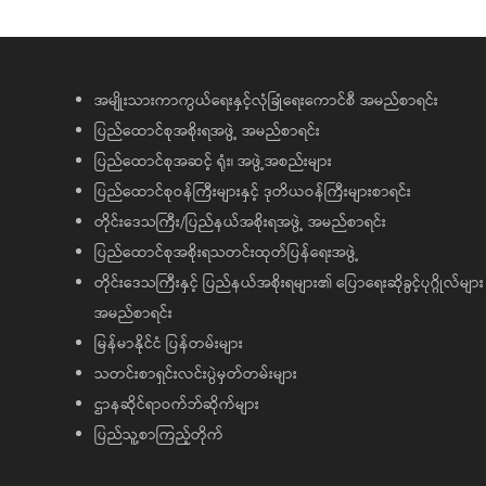
အမျိုးသားကာကွယ်ရေးနှင့်လုံခြုံရေးကောင်စီ အမည်စာရင်း
ပြည်ထောင်စုအစိုးရအဖွဲ့ အမည်စာရင်း
ပြည်ထောင်စုအဆင့် ရုံး၊ အဖွဲ့အစည်းများ
ပြည်ထောင်စုဝန်ကြီးများနှင့် ဒုတိယဝန်ကြီးများစာရင်း
တိုင်းဒေသကြီး/ပြည်နယ်အစိုးရအဖွဲ့ အမည်စာရင်း
ပြည်ထောင်စုအစိုးရသတင်းထုတ်ပြန်ရေးအဖွဲ့
တိုင်းဒေသကြီးနှင့် ပြည်နယ်အစိုးရများ၏ ပြောရေးဆိုခွင့်ပုဂ္ဂိုလ်များ
အမည်စာရင်း
မြန်မာနိုင်ငံ ပြန်တမ်းများ
သတင်းစာရှင်းလင်းပွဲမှတ်တမ်းများ
ဌာနဆိုင်ရာဝက်ဘ်ဆိုက်များ
ပြည်သူ့စာကြည့်တိုက်