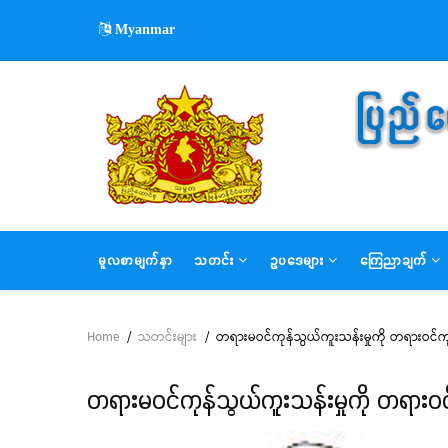
Skip
Myanmar
to
main
content
MAIN
မူလစာမျက်နှာ
သတင်း
ဥပဒေများ
ကြေညာချက်
NAVIGATION
Home
/
သတင်းများ
/
တရားမဝင်ကုန်သွယ်ကူးသန်းမှုကို တရားဝင်ကုန်
Breadcrumb
တရားမဝင်ကုန်သွယ်ကူးသန်းမှုကို တရားဝင်က