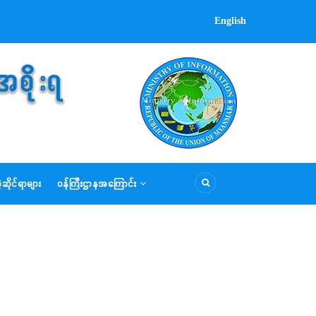
English
ဆိုင်ရာများ
ဝန်ကြီးဌာနအကြောင်း