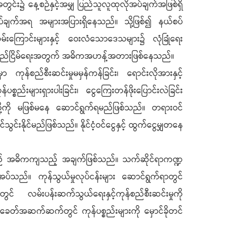
ွင်း၌ နေ့စဉ်နှင့်အမျှ ပြည်သူလူထုလိုအပ်ချက်အဖြစ်ရှိ
်လိုအပ်ချက်အရ အများအပြားရှိနေသည်။ သို့ဖြစ်၍ နယ်စပ်
်းကြောင်းများနှင့် ဝေးလံသောဒေသများ၌ လုံခြုံရေး
ှုန်းတည်ငြိမ်ရေးအတွက် အဓိကအဟန့်အတားဖြစ်နေသည်။
ြင်းမှာ ကုန်စည်စီးဆင်းမှုမမှန်ကန်ခြင်း၊ ရောင်းလိုအားနှင့်
ပစ္စည်းများရှားပါးခြင်း၊ ငွေကြေးတန်ဖိုးပြောင်းလဲခြင်း
ေးတို့ကို မဖြစ်မနေ ဆောင်ရွက်ရမည်ဖြစ်သည်။ တရားဝင်
်သွင်းနိုင်မည်ဖြစ်သည်။ နိုင်ငံ့ဝင်ငွေနှင့် ထွက်ငွေမျှတနေ
က်များသည် အဓိကကျသည့် အချက်ဖြစ်သည်။ သက်ဆိုင်ရာကဏ္ဍ
ုအပ်သည်။ ကုန်သွယ်မှုလုပ်ငန်းများ ဆောင်ရွက်ရာတွင်
် လမ်းပန်းဆက်သွယ်ရေးနှင့်ကုန်စည်စီးဆင်းမှုကို
။ ခေတ်အဆက်ဆက်တွင် ကုန်ပစ္စည်းများကို မှောင်ခိုတင်