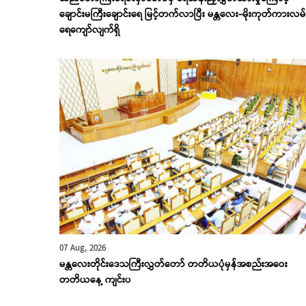
ချောင်းမကြီးချောင်းရေ မြင့်တက်လာပြီး မန္တလေး-မိုးကုတ်ကားလမ်
‌ရေ‌ကျော်လျက်ရှိ
07 Aug, 2026
မန္တလေးတိုင်းဒေသကြီးလွှတ်တော် တတိယပုံမှန်အစည်းအဝေး
တတိယနေ့ ကျင်းပ