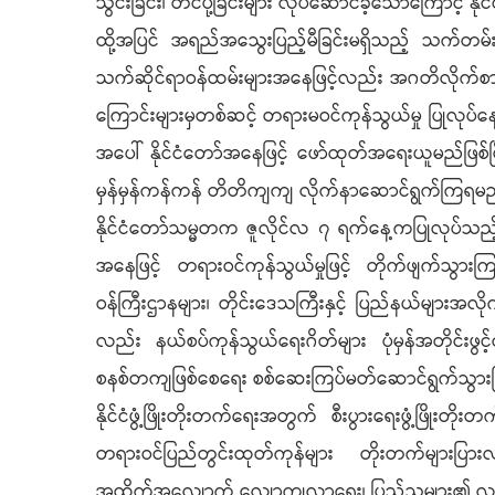
သွင်းခြင်း၊ တင်ပို့ခြင်းများ လုပ်ဆောင်ခဲ့သောကြောင့် နိ
ထို့အပြင် အရည်အသွေးပြည့်မီခြင်းမရှိသည့် သက်တမ်းလွ
သက်ဆိုင်ရာဝန်ထမ်းများအနေဖြင့်လည်း အဂတိလိုက်စားမ
ကြောင်းများမှတစ်ဆင့် တရားမဝင်ကုန်သွယ်မှု ပြုလုပ
အပေါ် နိုင်ငံတော်အနေဖြင့် ဖော်ထုတ်အရေးယူမည်ဖြစ်
မှန်မှန်ကန်ကန် တိတိကျကျ လိုက်နာဆောင်ရွက်ကြရမည်ဖ
နိုင်ငံတော်သမ္မတက ဇူလိုင်လ ၇ ရက်နေ့ကပြုလုပ်သည
အနေဖြင့် တရားဝင်ကုန်သွယ်မှုဖြင့် တိုက်ဖျက်သွားကြရမ
ဝန်ကြီးဌာနများ၊ တိုင်းဒေသကြီးနှင့် ပြည်နယ်များအလိ
လည်း နယ်စပ်ကုန်သွယ်ရေးဂိတ်များ ပုံမှန်အတိုင်းဖွင့်
စနစ်တကျဖြစ်စေရေး စစ်ဆေးကြပ်မတ်ဆောင်ရွက်သွား
နိုင်ငံဖွံ့ဖြိုးတိုးတက်ရေးအတွက် စီးပွားရေးဖွံ့ဖြိုးတ
တရားဝင်ပြည်တွင်းထုတ်ကုန်များ တိုးတက်များပြားလာရ
အထိုက်အလျောက် လျော့ကျလာရေး၊ ပြည်သူများ၏ လူမှုစ