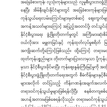
အခြေခံစားကုန်၊ လူသုံးကုန်များသည် လူမှုစီးပွားဘဝဖွ
နေပြီး အိမ်နီးချင်းနိုင်ငံများတွင် အခြေခံစားကုန်မ
ကုန်သွယ်ရေးလမ်းကြောင်းများမှတစ်ဆင့် ဈေးကွက်မျ
အကန့်အသတ်များကြောင့် အပြည့်အဝတင်ပို့၊ တင်သွင်း
နိုင်ငံ့စီးပွားရေး ဖွံ့ဖြိုးတိုးတက်မှုတွင် အကြီးမားဆုံးစ
ဝယ်လိုအား မမျှတခြင်းနှင့် ကုန်ထုတ်လုပ်မှုစရိတ် မြင့်
အကျိုးဆက်တို့ကြောင့်ဖြစ်သည်။ ထို့ကြောင့် တရားမဝ
ထုတ်ကုန်ပစ္စည်းများ တိုးတက်များပြားလာမှသာ ပို့ကုန်ပစ္စည
မှသာ နိုင်ငံ့စီးပွားခိုင်မာပြီး ကုန်ဈေးနှုန်းကြီးမြင့်မှု
နိုင်ငံ့စီးပွားဖွံ့ဖြိုးတိုးတက်ရေးအတွက် စီမံကိန်
များအလိုက် တင်ပြသည့် ကိန်းဂဏန်းအချက်အလက်များသည်
တရားဝင်ကုန်သွယ်မှုများဖြစ်ရန်လိုပြီး စနစ်တကျ
အဟန့်အတားမဖြစ်စေရန်လိုသည်။ တရားမဝင်ကုန်သွယ်မှုမျ