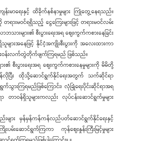
ျန်းမာရေးနှင့် ထိခိုက်နစ်နာမှုများ ကြုံတွေ့နေရသည်။
ု တရားမဝင်ရရှိသည့် ငွေကြေးများဖြင့် တရားမဝင်လမ်း
ဝိသမလောဘသားများ၏ စီးပွားရေးအရ ဈေးကွက်ကစားနေခြင်း
ူများအနေဖြင့် နိုင်ငံ့အကျိုးစီးပွားကို အလေးထားကာ
င်းဝန်းလက်တွဲတိုက်ဖျက်ကြရမည် ဖြစ်သည်။
 စီးပွားရေးအရ ဈေးကွက်ကစားနေမှုများကို မိမိတို့
ရန်လိုပြီး ထိုသို့ဆောင်ရွက်နိုင်ရေးအတွက် သက်ဆိုင်ရာ
က်သွားကြရမည်ဖြစ်ကြောင်း၊ လုံခြုံရေးပိုင်းဆိုင်ရာအရ
ိုင်ရာ တာဝန်ရှိသူများကလည်း လုပ်ငန်းဆောင်ရွက်မှုများ
စ္စည်းများ မှန်မှန်ကန်ကန်လည်ပတ်ဆောင်ရွက်နိုင်ရေးနှင့်
းပမ်းဆောင်ရွက်ကြကာ ကုန်ဈေးနှုန်းကြီးမြင့်မှုများ
ောင်ရွက်ကြရမည်ဖြစ်ပါကြောင်း။ ။