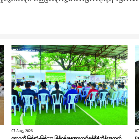
07 Aug, 2026
07
ဧရာဝတီ မြစ်ဆုံ-မြစ်ညာ မြစ်ဝှမ်းရေအားလျှပ်စစ်စီမံကိန်းအတွက်
Es