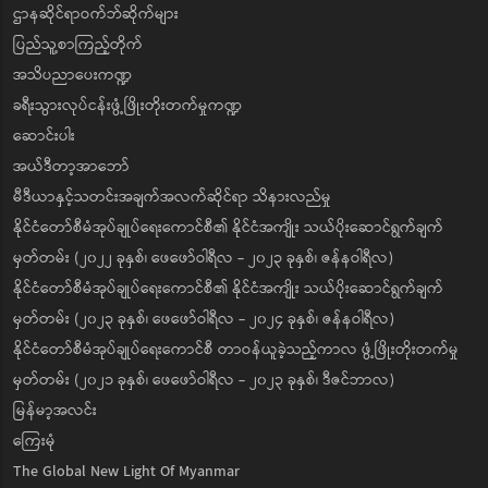
ဌာနဆိုင်ရာဝက်ဘ်ဆိုက်များ
ပြည်သူ့စာကြည့်တိုက်
အသိပညာပေးကဏ္ဍ
ခရီးသွားလုပ်ငန်းဖွံ့ဖြိုးတိုးတက်မှုကဏ္ဍ
ဆောင်းပါး
အယ်ဒီတာ့အာဘော်
မီဒီယာနှင့်သတင်းအချက်အလက်ဆိုင်ရာ သိနားလည်မှု
နိုင်ငံတော်စီမံအုပ်ချုပ်ရေးကောင်စီ၏ နိုင်ငံအကျိုး သယ်ပိုးဆောင်ရွက်ချက်
မှတ်တမ်း (၂၀၂၂ ခုနှစ်၊ ဖေဖော်ဝါရီလ - ၂၀၂၃ ခုနှစ်၊ ဇန်နဝါရီလ)
နိုင်ငံတော်စီမံအုပ်ချုပ်ရေးကောင်စီ၏ နိုင်ငံအကျိုး သယ်ပိုးဆောင်ရွက်ချက်
မှတ်တမ်း (၂၀၂၃ ခုနှစ်၊ ဖေဖော်ဝါရီလ - ၂၀၂၄ ခုနှစ်၊ ဇန်နဝါရီလ)
နိုင်ငံတော်စီမံအုပ်ချုပ်ရေးကောင်စီ တာဝန်ယူခဲ့သည့်ကာလ ဖွံ့ဖြိုးတိုးတက်မှု
မှတ်တမ်း (၂၀၂၁ ခုနှစ်၊ ဖေဖော်ဝါရီလ - ၂၀၂၃ ခုနှစ်၊ ဒီဇင်ဘာလ)
မြန်မာ့အလင်း
ကြေးမုံ
The Global New Light Of Myanmar