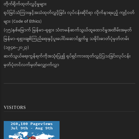
တိုက်ရိုက်ထုတ်လွှင့်မှုများ
ရုပ်မြင်သံကြားနှင့်အသံထုတ်လွှင့်ခြင်း လုပ်ငန်းဆိုင်ရာ လိုက်နာရမည့် ကျင့်ဝတ်
များ (Code of Ethics)
(၇၅)နှစ်မြောက် မြန်မာ-ရုရှား သံတမန်ဆက်သွယ်ထူထောင်မှုအထိမ်းအမှတ်
မြန်မာ-ရုရှားချစ်ကြည်ရေးနှင့်ပူးပေါင်းဆောင်ရွက်မှု သမိုင်းဓာတ်ပုံမှတ်တမ်း
(၁၉၄၈-၂၀၂၃)
ဆက်သွယ်ရေးကွန်ရက်ကိုအသုံးပြု၍ ရုပ်ရှင်ကားထုတ်လွှင့်ပြသခြင်းလုပ်ငန်း
မှတ်ပုံတင်လက်မှတ်လျှောက်လွှာ
VISITORS