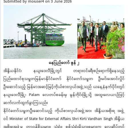
Submitted by
moiuser4
on 3 June 2026
နေပြည်တော် ဇွန် ၂
အိန္ဒိယနိုင်ငံ၊ နယူးဒေလီမြို့တွင် တရားဝင်ခရီးစဉ်ရောက်ရှိနေသည့်
ပြည်ထောင်စုသမ္မတမြန်မာနိုင်ငံတော် နိုင်ငံတော်သမ္မတ ဦးမင်းအောင်လှိုင်
ဦးဆောင်သည့် မြန်မာအဆင့်မြင့်ကိုယ်စားလှယ်အဖွဲ့သည် ယနေ့နံနက်ပိုင်းတွင်
နယူးဒေလီမြို့၊ Palam လေတပ်စခန်းမှ မွန်ဘိုင်းမြို့သို့ အထူးလေယာဉ်ဖြင့်
ဆက်လက်ထွက်ခွာကြသည်။
နိုင်ငံတော်သမ္မတဦးဆောင်သည့် ကိုယ်စားလှယ်အဖွဲ့အား အိန္ဒိယအစိုးရ အဖွဲ့
ဝင် Minister of State for External Affairs Shri Kirti Vardhan Singh အိန္ဒိယ
အစိုးရအဖွဲ့မှ တာဝန်ရှိသူများ၊ သံရုံး၊ စစ်သံရုံးမိသားစုများက လေဆိပ်တွင်