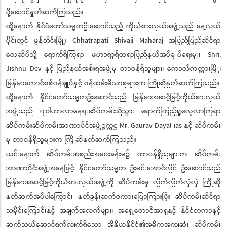
ပို့ဆောင်နှုတ်ဆက်ကြသည်။
ထို့နောက် နိုင်ငံတော်သမ္မတဦးဆောင်သည့် ကိုယ်စားလှယ်အဖွဲ့သည် နေ့လယ်
ပိုင်းတွင် မွန်ဘိုင်းမြို့၊ Chhatrapati Shivaji Maharaj အပြည်ပြည်ဆိုင်ရာ
လေဆိပ်သို့ ရောက်ရှိကြရာ မဟာရာ့ရှ်ထရာပြည်နယ်အုပ်ချုပ်ရေးမှူး Shri.
Jishnu Dev နှင့် ပြည်နယ်အစိုးရအဖွဲ့မှ တာဝန်ရှိသူများ၊ ကောလ်ကတ္တားမြို့၊
မြန်မာကောင်စစ်ဝန်ချုပ်နှင့် ဝန်ထမ်းမိသာစုများက ကြိုဆိုနှုတ်ဆက်ကြသည်။
ထို့နောက် နိုင်ငံတော်သမ္မတဦးဆောင်သည့် မြန်မာအဆင့်မြင့်ကိုယ်စားလှယ်
အဖွဲ့သည် ဂျဝါဟာလာနေရူးဆိပ်ကမ်းသို့သွား ရောက်ကြည့်ရှုလေ့လာကြရာ
ဆိပ်ကမ်းဆိပ်ကမ်းအာဏာပိုင်အဖွဲ့ဥက္ကဋ္ဌ Mr. Gaurav Dayal ias နှင့် ဆိပ်ကမ်း
မှ တာဝန်ရှိသူများက ကြိုဆိုနှုတ်ဆက်ကြသည်။
ယင်းနောက် ဆိပ်ကမ်းအစည်းအဝေးခန်းမ၌ တာဝန်ရှိသူများက ဆိပ်ကမ်း
အာဏာပိုင်အဖွဲ့အနေဖြင့် နိုင်ငံတော်သမ္မတ ဦးမင်းအောင်လှိုင် ဦးဆောင်သည့်
မြန်မာအဆင့်မြင့်ကိုယ်စားလှယ်အဖွဲ့ကို ဆိပ်ကမ်းမှ လှိုက်လှိုက်လှဲလှဲ ကြိုဆို
နှုတ်ဆက်အပ်ပါကြောင်း နှုတ်ခွန်းဆက်စကားပြောကြားပြီး ဆိပ်ကမ်းဆိုင်ရာ
သမိုင်းကြောင်းနှင့် အချက်အလက်များ၊ အရှေ့တောင်အာရှနှင့် နိုင်ငံတကာနှင့်
ဆက်သွယ်ဆောင်ရွက်လျက်ရှိသော အိန္ဒိယနိုင်ငံ၏အဓိကအကျဆုံး ဆိပ်ကမ်း