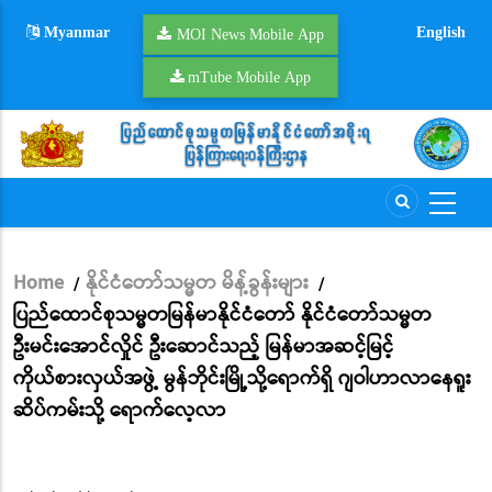
Skip
Myanmar
English
to
MOI News Mobile App
main
mTube Mobile App
content
Home
နိုင်ငံတော်သမ္မတ မိန့်ခွန်းများ
/
/
Breadcrumb
ပြည်ထောင်စုသမ္မတမြန်မာနိုင်ငံတော် နိုင်ငံတော်သမ္မတ
ဦးမင်းအောင်လှိုင် ဦးဆောင်သည့် မြန်မာအဆင့်မြင့်
ကိုယ်စားလှယ်အဖွဲ့ မွန်ဘိုင်းမြို့သို့ရောက်ရှိ ဂျဝါဟာလာနေရူး
ဆိပ်ကမ်းသို့ ရောက်လေ့လာ