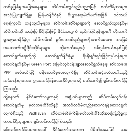
တစ်ခုဖြစ်မှုအခြေအနေများ၊ ဆိပ်ကမ်းတွင်နည်းပညာမြင့် စက်ကိရိယာများ
အသုံးပြုလျက်ရှိမှု၊ မြန်မာနိုင်ငံနှင့် စီးပွားရေးမိတ်ဖက်အဖြစ် ပင်လယ်
ရေကြောင်း ကုန်သွယ်မှုများ၊ ဆိပ်ကမ်းဆိုင်ရာများကို ဆောင်ရွက်သွားနိုင်မှု၊
ဆိပ်ကမ်းကို အသုံးပြုနိုင်ခြင်းဖြင့် နိုင်ငံအတွက် စည်းကြပ်ခွန်များကို တိုးတက်
ရှာဖွေပေးနိုင်ခဲ့မှု၊ ဆိပ်ကမ်း၏ စွမ်းဆောင်ရည်များတိုးတက်စေရေး၊ အခြေခံ
အဆောက်အဦပိုင်းဆိုင်ရာများ တိုးတက်ရေးနှင့် ဒစ်ဂျစ်တယ်စနစ်ဖြင့်
ဆောင်ရွက်ရေးတို့ကို ဆောင်ရွက်နိုင်ခဲ့မှု၊ ရိုးရိုးရှင်းရှင်းဖြင့်လုပ်ငန်းများ
ဆောင်ရွက်နိုင်မှု၊ Green Port အဖြစ်လုပ်ငန်းများဆောင်ရွက်နေမှု၊ ဆိပ်ကမ်းမှ
PPP မော်ဒယ်ဖြင့် ဝန်ဆောင်မှုပေးလျက်ရှိမှု၊ ဆိပ်ကမ်းနှင့်ပတ်သက်သည့်
သင်တန်းများအား မျှဝေသင်ကြားပေးနိုင်မှုများနှင့် ပတ်သက်၍ ရှင်းလင်းတင်ပြ
ကြသည်။
ထို့နောက် နိုင်ငံတော်သမ္မတနှင့် အဖွဲ့ဝင်များသည် ဆိပ်ကမ်းလုပ်ငန်း
ဆောင်ရွက်မှု မှတ်တမ်းဗီဒီယိုနှင့် အသစ်ထပ်မံတည်ဆောက်ရန်ဆောင်ရွက်
လျက်ရှိသည့် Vadhavan ဆိပ်ကမ်းစီမံကိန်းမှတ်တမ်းဗီဒီယိုအားကြည့်ရှုရာ
တာဝန်ရှိသူများက ရှင်းလင်းတင်ပြကြသည်။
ရှင်းလင်းတင်ပြမှုများအပေါ် နိုင်ငံတော်သမ္မတက မိမိတို့အနေဖြင့် ယခု