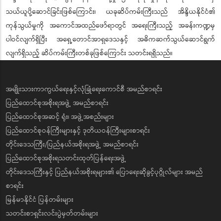
သယ်ယူပို့ဆောင်ခြင်းဖြစ်ကြောင်း၊ ယခုဆိပ်ကမ်းကြီးသည် အိန္ဒိယနိုင်ငံ၏
ကုန်သွယ်မှုကို အကောင်အထည်ဖော်ရာတွင် အရေးကြီးသည့် အခန်းကဏ္ဍမှ
ပါဝင်လျက်ရှိပြီး အရှေ့တောင်အာရှဒေသနှင့် အဓိကဆက်သွယ်ဆောင်ရွက်
လျက်ရှိသည့် ဆိပ်ကမ်းကြီးတစ်ခုဖြစ်ကြောင်း သတင်းရရှိသည်။
အမျိုးသားကာကွယ်ရေးနှင့်လုံခြုံရေးကောင်စီ အမည်စာရင်း
ပြည်ထောင်စုအစိုးရအဖွဲ့ အမည်စာရင်း
ပြည်ထောင်စုအဆင့် ရုံး၊ အဖွဲ့အစည်းများ
ပြည်ထောင်စုဝန်ကြီးများနှင့် ဒုတိယဝန်ကြီးများစာရင်း
တိုင်းဒေသကြီး/ပြည်နယ်အစိုးရအဖွဲ့ အမည်စာရင်း
ပြည်ထောင်စုအစိုးရသတင်းထုတ်ပြန်ရေးအဖွဲ့
တိုင်းဒေသကြီးနှင့် ပြည်နယ်အစိုးရများ၏ ပြောရေးဆိုခွင့်ပုဂ္ဂိုလ်များ အမည်
စာရင်း
မြန်မာနိုင်ငံ ပြန်တမ်းများ
သတင်းစာရှင်းလင်းပွဲမှတ်တမ်းများ