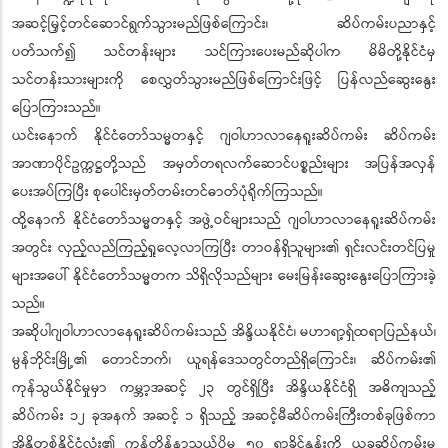
အဆင့်မြှင့်တင်ဆောင်ရွက်သွားမည်ဖြစ်ကြောင်း၊ ဆိပ်ကမ်းပညာနှင့်
ပတ်သက်၍ သင်တန်းများ သင်ကြားပေးမည်ဆိုပါက မိမိတို့နိုင်ငံမှ
သင်တန်းသားများကို စေလွှတ်သွားမည်ဖြစ်ကြောင်းဖြင့် ပြန်လည်ဆွေးနွေး
ပြောကြားသည်။
ယင်းနောက် နိုင်ငံတော်သမ္မတနှင့် ဂျဝါဟာလာနေရူးဆိပ်ကမ်း ဆိပ်ကမ်း
အာဏာပိုင်ဥက္ကဋ္ဌတို့သည် အမှတ်တရလက်ဆောင်ပစ္စည်းများ အပြန်အလှန်
ပေးအပ်ကြပြီး စုပေါင်းမှတ်တမ်းတင်ဓာတ်ပုံရိုက်ကြသည်။
ထို့နောက် နိုင်ငံတော်သမ္မတနှင့် အဖွဲ့ဝင်များသည် ဂျဝါဟာလာနေရူးဆိပ်ကမ်း
အတွင်း လှည့်လည်ကြည့်ရှုလေ့လာကြပြီး တာဝန်ရှိသူများ၏ ရှင်းလင်းတင်ပြမှု
များအပေါ် နိုင်ငံတော်သမ္မတက သိရှိလိုသည်များ မေးမြန်းဆွေးနွေးပြောကြားခဲ့
သည်။
အဆိုပါဂျဝါဟာလာနေရူးဆိပ်ကမ်းသည် အိန္ဒိယနိုင်ငံ၊ မဟာရာ့ရှ်ထရာပြည်နယ်၊
မွန်ဘိုင်းမြို့၏ တောင်ဘက်၊ ယူရန်ဒေသတွင်တည်ရှိကြောင်း၊ ဆိပ်ကမ်း၏
ကုန်သွယ်နိုင်မှုမှာ ကမ္ဘာ့အဆင့် ၂၃ တွင်ရှိပြီး အိန္ဒိယနိုင်ငံရှိ အဓိကျသည့်
ဆိပ်ကမ်း ၁၂ ခုအနက် အဆင့် ၁ ရှိသည့် အဆင့်မီဆိပ်ကမ်းကြီးတစ်ခုဖြစ်ကာ
အိန္ဒိတစ်နိုင်ငံလုံး၏ ကွန်တိန်နာသယ်ပို့မှု ၅၀ ရာခိုင်နှုန်းကို ယခုဆိပ်ကမ်းမှ