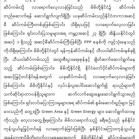
ဆိပ်ကမ်းသို့ လာရောက်လေ့လာခဲ့ခြင်းသည် မိမိတို့နိုင်ငံ၌ ဆိပ်ကမ်း
တည်ဆောက်ရန် ဆောင်ရွက်လျက်ရှိပြီး ယခုဆိပ်ကမ်းသည်နိုင်ငံတကာအဆင့်
မီ ဆိပ်ကမ်းကြီးတစ်ခုဖြစ်ကြောင်း သိရှိရသဖြင့် လာရောက်လေ့လာခြင်း
ဖြစ်ကြောင်း၊ ရှင်းလင်းပြသမှုများအရ ကမ္ဘာ့အဆင့် ၂၃ ရှိပြီး အိန္ဒိယနိုင်ငံတွင်
အဆင့် ၁ ရှိသည့် အဆင့်မီဆိပ်ကမ်းကြီးဖြစ်ပြီး PPP စနစ်ကို ကျင့်သုံးနေသည်
ကိုသိရှိရကြောင်း၊ မိမိတို့နိုင်ငံတွင် ရန်ကုန်ဆိပ်ကမ်းနှင့် သီလဝါဆိပ်ကမ်းနှစ်ခုရှိ
ပြီး သီသဝါဆိပ်ကမ်းသည် အထူးစီးပွားရေးဇုန်နှင့် ချိတ်ဆက်ဆောင်ရွက်နေ
သည့် ဆိပ်ကမ်းဖြစ်ကြောင်း၊ မိမိတို့နိုင်ငံရှိ နိုင်ငံတော်ပိုင်ဆိပ်ကမ်းများကို
အဆင့်မြှင့်တင်နိုင်ရန်အတွက် ယခုဆိပ်ကမ်းသို့ လာရောက်လေ့လာခဲ့ခြင်း
ဖြစ်ကြောင်း၊ မိမိတို့နိုင်ငံနှင့် လုပ်ငန်းပူးပေါင်းဆောင်ရွက်၍ ရသည်များကို
သက်ဆိုင်ရာတာဝန်ရှိသူများက ဆက်လက်ဆွေးနွေးဆောင်ရွက်သွားမည်
ဖြစ်ကြောင်း၊ ရှင်းလင်းပြောကြားမှုများအရ ဆိပ်ကမ်၏ စွမ်းဆောင်ရည်များ မြင့်
မားသည်ကို တွေ့ရပြီး Green Area နှင့် Green Energy များ ဆောင်ရွက်ထားမှု
ကိုလည်း လေ့လာတွေ့ရှိရကြောင်း၊ မိမိလာရောက်သည့် ခရီးစဉ်သည် နှစ်နိုင်ငံ
ကုန်သွယ်မှုမြှင့်တင်ရန် လာရောက်ခဲ့ခြင်းဖြစ်ပြီး နှစ်နိုင်ငံအကြားကုန်သွယ်မှု
အခန်းကဏ္ဍပိုမိုတိုးတက်လာစေရေးအတွက် မိမိတို့နိုင်ငံ၏ ဆိပ်ကမ်းများကို