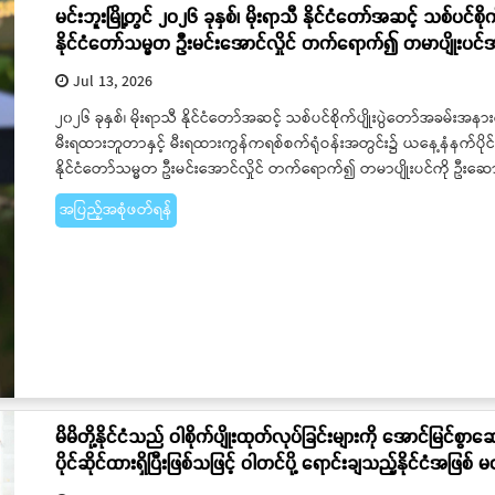
မင်းဘူးမြို့တွင် ၂၀၂၆ ခုနှစ်၊ မိုးရာသီ နိုင်ငံတော်အဆင့် သစ်ပင်စိ
နိုင်ငံတော်သမ္မတ ဦးမင်းအောင်လှိုင် တက်ရောက်၍ တမာပျိုးပင်အာ
Jul 13, 2026
၂၀၂၆ ခုနှစ်၊ မိုးရာသီ နိုင်ငံတော်အဆင့် သစ်ပင်စိုက်ပျိုးပွဲတော်အခမ်းအနားက
မီးရထားဘူတာနှင့် မီးရထားကွန်ကရစ်စက်ရုံဝန်းအတွင်း၌ ယနေ့နံနက်ပိုင်း
နိုင်ငံတော်သမ္မတ ဦးမင်းအောင်လှိုင် တက်ရောက်၍ တမာပျိုးပင်ကို ဦးဆော
အပြည့်အစုံဖတ်ရန်
မိမိတို့နိုင်ငံသည် ဝါစိုက်ပျိုးထုတ်လုပ်ခြင်းများကို အောင်မြင်စွာ
ပိုင်ဆိုင်ထားရှိပြီးဖြစ်သဖြင့် ဝါတင်ပို့ ရောင်းချသည့်နိုင်ငံအဖြ