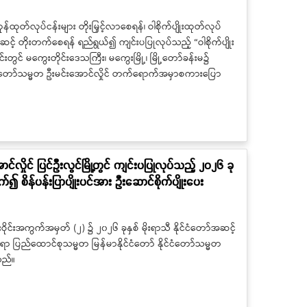
ကုန်ထုတ်လုပ်ငန်းများ တိုးမြှင့်လာစေရန်၊ ဝါစိုက်ပျိုးထုတ်လုပ်
ိုးတက်စေရန် ရည်ရွယ်၍ ကျင်းပပြုလုပ်သည့် “ဝါစိုက်ပျိုး
းတွင် မကွေးတိုင်းဒေသကြီး၊ မကွေးမြို့၊ မြို့တော်ခန်းမ၌
်ငံတော်သမ္မတ ဦးမင်းအောင်လှိုင် တက်ရောက်အမှာစကားပြော
်လှိုင် ပြင်ဦးလွင်မြို့တွင် ကျင်းပပြုလုပ်သည့် ၂၀၂၆ ခု
ာက်၍ စိန်ပန်းပြာပျိုးပင်အား ဦးဆောင်စိုက်ပျိုးပေး
ုးဝိုင်းအကွက်အမှတ် (၂) ၌ ၂၀၂၆ ခုနှစ် မိုးရာသီ နိုင်ငံတော်အဆင့်
ပ်ရာ ပြည်ထောင်စုသမ္မတ မြန်မာနိုင်ငံတော် နိုင်ငံတော်သမ္မတ
သည်။