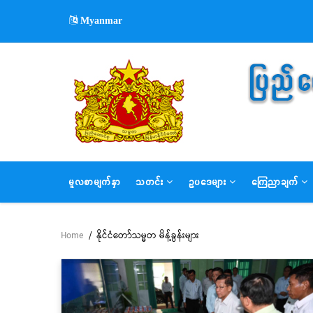
Skip
Myanmar
to
main
content
MAIN
မူလစာမျက်နှာ
သတင်း
ဥပဒေများ
ကြေညာချက်
NAVIGATION
Home
/
နိုင်ငံတော်သမ္မတ မိန့်ခွန်းများ
Breadcrumb