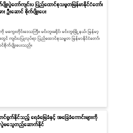
ုက်ပျိုးပွဲတော်ကျင်းပ ပြည်ထောင်စုသမ္မတမြန်မာနိုင်ငံတော်၊
း ဦးဆောင် စိုက်ပျိုးပေး
ို မကွေးတိုင်းဒေသကြီး၊ မင်းဘူးခရိုင်၊ မင်းဘူးမြို့နယ်၊ မြန်မာ့
တွင် ကျင်းပပြုလုပ်ရာ ပြည်ထောင်စုသမ္မတ မြန်မာနိုင်ငံတော်၊
င်စိုက်ပျိုးပေးသည်။
ဆောင်ရွက်နိုင်သည့် ရေခံမြေခံနှင့် အခြေခံကောင်းများကို
စ် မလွဲမသွေတည်ဆောက်နိုင်