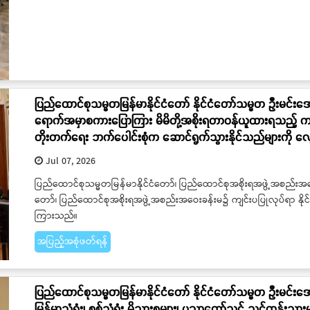
ပြည်ထောင်စုသမ္မတမြန်မာနိုင်ငံတော် နိုင်ငံတော်သမ္မတ ဦးမင်းအ
ရောက်အမှာစကားပြောကြား မိမိတို့အစိုးရတာဝန်ယူထားရသည့် ကာလအတွ
တိုးတက်ရေး ဘက်ပေါင်းစုံက ဆောင်ရွက်သွားနိုင်သည်များကို 
Jul 07, 2026
ပြည်ထောင်စုသမ္မတမြန်မာနိုင်ငံတော်၊ ပြည်ထောင်စုအစိုးရအဖွဲ့အစည်းအဝေးကိ
တော်၊ ပြည်ထောင်စုအစိုးရအဖွဲ့အစည်းအဝေးခန်းမ၌ ကျင်းပပြုလုပ်ရာ နိ
ကြားသည်။
အပြည့်အစုံဖတ်ရန်
ပြည်ထောင်စုသမ္မတမြန်မာနိုင်ငံတော် နိုင်ငံတော်သမ္မတ ဦးမင်းအော
မြန်မာသံရုံး၊ စစ်သံရုံး မိသားစုများ၊ ပညာတော်သင် သင်တန်းသာ