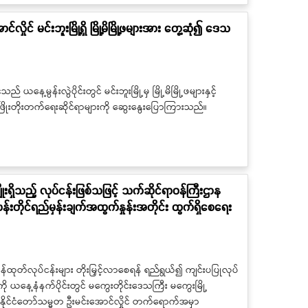
ိုင် မင်းဘူးမြို့ရှိ မြို့မိမြို့ဖများအား တွေ့ဆုံ၍ ဒေသ
နေ့မွန်းလွဲပိုင်းတွင် မင်းဘူးမြို့မှ မြို့မိမြို့ဖများနှင့်
ဖြိုးတိုးတက်ရေးဆိုင်ရာများကို ဆွေးနွေးပြောကြားသည်။
းရှိသည့် လုပ်ငန်းဖြစ်သဖြင့် သက်ဆိုင်ရာဝန်ကြီးဌာန
န်းတိုင်ရည်မှန်းချက်အထွက်နှုန်းအတိုင်း ထွက်ရှိစေရေး
ှုကုန်ထုတ်လုပ်ငန်းများ တိုးမြှင့်လာစေရန် ရည်ရွယ်၍ ကျင်းပပြုလုပ်
ကို ယနေ့နံနက်ပိုင်းတွင် မကွေးတိုင်းဒေသကြီး မကွေးမြို့
် နိုင်ငံတော်သမ္မတ ဦးမင်းအောင်လှိုင် တက်ရောက်အမှာ