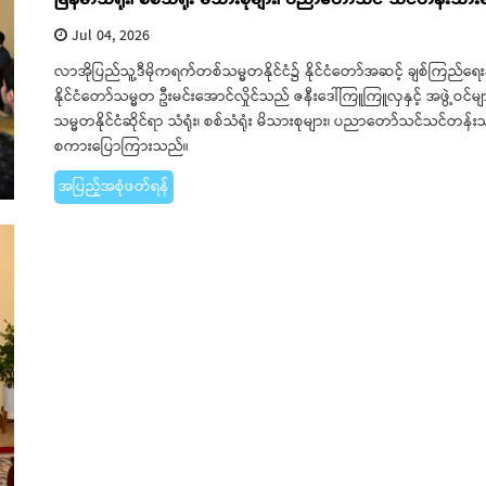
Jul 04, 2026
လာအိုပြည်သူ့ဒီမိုကရက်တစ်သမ္မတနိုင်ငံ၌ နိုင်ငံတော်အဆင့် ချစ်ကြည်ရေး
နိုင်ငံတော်သမ္မတ ဦးမင်းအောင်လှိုင်သည် ဇနီးဒေါ်ကြူကြူလှနှင့် အဖွဲ့ဝင
သမ္မတနိုင်ငံဆိုင်ရာ သံရုံး၊ စစ်သံရုံး မိသားစုများ၊ ပညာတော်သင်သင်တန်းသ
စကားပြောကြားသည်။
အပြည့်အစုံဖတ်ရန်