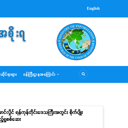
English
ဆိုင်ရာများ
ဝန်ကြီးဌာနအကြောင်း
်လှိုင် ရန်ကုန်တိုင်းဒေသကြီးအတွင်း စိုက်ပျိုး
့်ရှုစစ်ဆေး