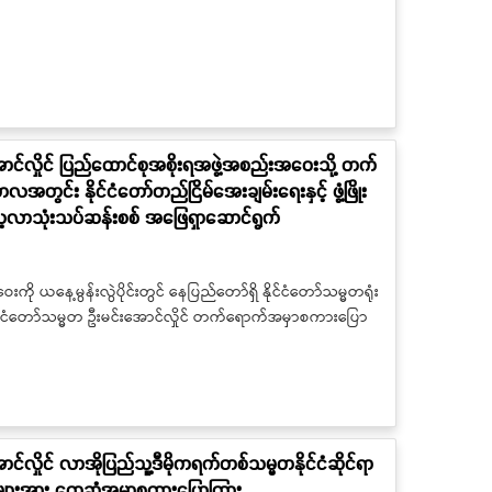
ောင်လှိုင် ပြည်ထောင်စုအစိုးရအဖွဲ့အစည်းအဝေးသို့ တက်
င်း နိုင်ငံတော်တည်ငြိမ်အေးချမ်းရေးနှင့် ဖွံ့ဖြိုး
လေ့လာသုံးသပ်ဆန်းစစ် အဖြေရှာဆောင်ရွက်
ု ယနေ့မွန်းလွဲပိုင်းတွင် နေပြည်တော်ရှိ နိုင်ငံတော်သမ္မတရုံး
ုင်ငံတော်သမ္မတ ဦးမင်းအောင်လှိုင် တက်ရောက်အမှာစကားပြော
င်လှိုင် လာအိုပြည်သူ့ဒီမိုကရက်တစ်သမ္မတနိုင်ငံဆိုင်ရာ
းများအား တွေ့ဆုံအမှာစကားပြောကြား