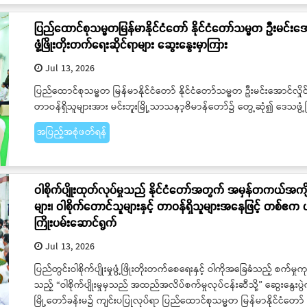
ပြည်ထောင်စုသမ္မတမြန်မာနိုင်ငံတော် နိုင်ငံတော်သမ္မတ ဦးမင်းအောင်လှ
ဖွံ့ဖြိုးတိုးတက်ရေးဆိုင်ရာများ ဆွေးနွေးမှာကြား
Jul 13, 2026
ပြည်ထောင်စုသမ္မတ မြန်မာနိုင်ငံတော် နိုင်ငံတော်သမ္မတ ဦးမင်းအောင်လှိုင်သည် ယ
တာဝန်ရှိသူများအား မင်းဘူးမြို့သာသနာ့ဗိမာန်တော်၌ တွေ့ဆုံ၍ ဒေသဖွံ့
အပြည့်အစုံဖတ်ရန်
ဝါစိုက်ပျိုးထုတ်လုပ်မှုသည် နိုင်ငံတော်အတွက် အမှန်တကယ်အကျို
များ၊ ဝါစိုက်တောင်သူများနှင့် တာဝန်ရှိသူများအနေဖြင့် တစ်ဧက ပ
ကြိုးပမ်းဆောင်ရွက်
Jul 13, 2026
ပြည်တွင်းဝါစိုက်ပျိုးမှုဖွံ့ဖြိုးတိုးတက်စေရေးနှင့် ဝါကိုအခြေခံသည့် စက်မ
သည့် “ဝါစိုက်ပျိုးမှုမှသည် အထည်အလိပ်စက်မှုလုပ်ငန်းဆီသို့” ဆွေးနွေးပွဲ
မြို့တော်ခန်းမ၌ ကျင်းပပြုလုပ်ရာ ပြည်ထောင်စုသမ္မတ မြန်မာနိုင်ငံတော