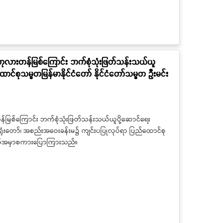
ှင့် ကုလားတန်မြစ်ကြောင်း ဘက်စုံသုံးဖြတ်သန်းသယ်ယူ
ောင်စုသမ္မတမြန်မာနိုင်ငံတော် နိုင်ငံတော်သမ္မတ ဦးမင်း
ားတန်မြစ်ကြောင်း ဘက်စုံသုံးဖြတ်သန်းသယ်ယူပို့ဆောင်ရေး
မ္မတရုံးတော်၊ အစည်းအဝေးခန်းမ၌ ကျင်းပပြုလုပ်ရာ ပြည်ထောင်စု
ရောက်အမှာစကားပြောကြားသည်။