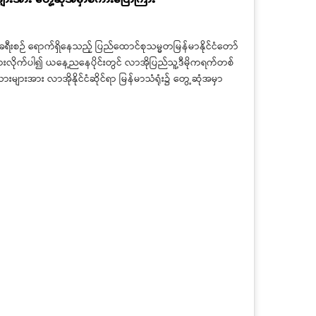
ခရီးစဉ် ရောက်ရှိနေသည့် ပြည်ထောင်စုသမ္မတမြန်မာနိုင်ငံတော်
်များလိုက်ပါ၍ ယနေ့ညနေပိုင်းတွင် လာအိုပြည်သူ့ဒီမိုကရက်တစ်
ားများအား လာအိုနိုင်ငံဆိုင်ရာ မြန်မာသံရုံး၌ တွေ့ဆုံအမှာ