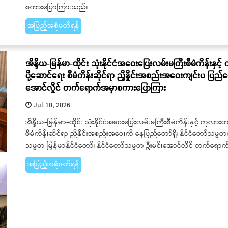
စကားပြောကြားသည်။
အပြည့်အစုံဖတ်ရန်
အိန္ဒိယ-မြန်မာ-ထိုင်း သုံးနိုင်ငံအဝေးပြေးလမ်းမကြီးစီမံကိန်းန
ပို့ဆောင်ရေး စီမံကိန်းဆိုင်ရာ ညှိနှိုင်းအစည်းအဝေးကျင်းပ ပြည်ထ
အောင်လှိုင် တက်ရောက်အမှာစကားပြောကြား
Jul 10, 2026
အိန္ဒိယ-မြန်မာ-ထိုင်း သုံးနိုင်ငံအဝေးပြေးလမ်းမကြီးစီမံကိန်းနှင့် ကုလ
စီမံကိန်းဆိုင်ရာ ညှိနှိုင်းအစည်းအဝေးကို နေပြည်တော်ရှိ၊ နိုင်ငံတော်သ
သမ္မတ မြန်မာနိုင်ငံတော်၊ နိုင်ငံတော်သမ္မတ ဦးမင်းအောင်လှိုင် တက်
အပြည့်အစုံဖတ်ရန်