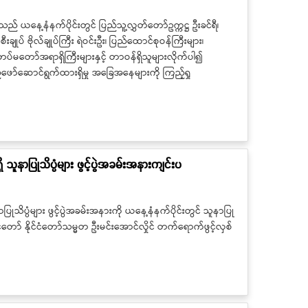
သည် ယနေ့နံနက်ပိုင်းတွင် ပြည်သူ့လွှတ်တော်ဥက္ကဋ္ဌ ဦးခင်ရီ၊
ပ် ဗိုလ်ချုပ်ကြီး ရဲဝင်းဦး၊ ပြည်ထောင်စုဝန်ကြီးများ၊
့်တပ်မတော်အရာရှိကြီးများနှင့် တာဝန်ရှိသူများလိုက်ပါ၍
်ဖော်ဆောင်ရွက်ထားရှိမှု အခြေအနေများကို ကြည့်ရှု
ိ သူနာပြုသိပ္ပံများ ဖွင့်ပွဲအခမ်းအနားကျင်းပ
ာပြုသိပ္ပံများ ဖွင့်ပွဲအခမ်းအနားကို ယနေ့နံနက်ပိုင်းတွင် သူနာပြု
ံတော် နိုင်ငံတော်သမ္မတ ဦးမင်းအောင်လှိုင် တက်ရောက်ဖွင့်လှစ်