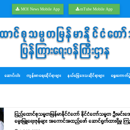
MOI News Mobile App
mTube Mobile App
ဆောင်းပါး
ကျန်းမာရေးဆိုင်ရာများ
နယ်မြေဒေသဆိုင်ရာများ
ရွေးကောက်ပွဲ
ပြည်ထောင်စုသမ္မတမြန်မာနိုင်ငံတော် နိုင်ငံတော်သမ္မတ ဦးမင်းအောင
မွေးမြူရေးဇုန်များ အကောင်အထည်ဖော် ဆောင်ရွက်ထားရှိမှု ကြည