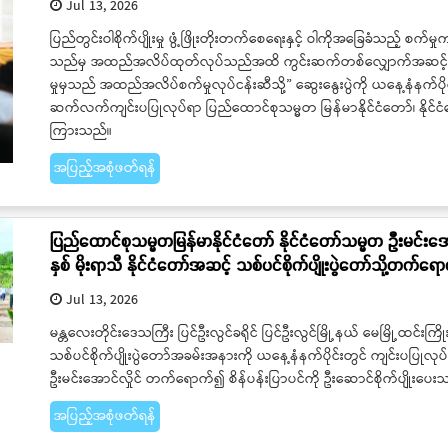
Jul 13, 2026
ပြည်တွင်းဝါစိုက်ပျိုးမှု ဖွံ့ဖြိုးတိုးတက်စေရေးနှင့် ဝါကိုအခြေခံသည့် စက်မှု
သည်မှ အထည်အလိပ်ထုတ်လုပ်သည်အထိ ကွင်းဆက်တစ်လျှောက်အဆင့်ဆင့် တ
မှုမှသည် အထည်အလိပ်စက်မှုလုပ်ငန်းဆီသို့” ဆွေးနွေးပွဲကို ယနေ့နံနက်ပိုင်
ဆက်လက်ကျင်းပပြုလုပ်ရာ ပြည်ထောင်စုသမ္မတ မြန်မာနိုင်ငံတော်၊ နိုင
ကြားသည်။
အပြည့်အစုံဖတ်ရန်
ပြည်ထောင်စုသမ္မတမြန်မာနိုင်ငံတော် နိုင်ငံတော်သမ္မတ ဦးမင်းအောင
နှစ် မိုးရာသီ နိုင်ငံတော်အဆင့် သစ်ပင်စိုက်ပျိုးပွဲတော်သို့တက်ရေ
Jul 13, 2026
မန္တလေးတိုင်းဒေသကြီး ပြင်ဦးလွင်ခရိုင် ပြင်ဦးလွင်မြို့နယ် မေမြို့ထင်းကြိ
သစ်ပင်စိုက်ပျိုးပွဲတော်အခမ်းအနားကို ယနေ့နံနက်ပိုင်းတွင် ကျင်းပပြုလု
ဦးမင်းအောင်လှိုင် တက်ရောက်၍ စိန်ပန်းပြာပင်ကို ဦးဆောင်စိုက်ပျိုးပေး
အပြည့်အစုံဖတ်ရန်