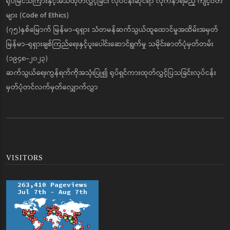
ရုပ်မြင်သံကြားနှင့်အသံထုတ်လွှင့်ခြင်း လုပ်ငန်းဆိုင်ရာ လိုက်နာရမည့် ကျင့်ဝတ်
များ (Code of Ethics)
(၇၅)နှစ်မြောက် မြန်မာ-ရုရှား သံတမန်ဆက်သွယ်ထူထောင်မှုအထိမ်းအမှတ်
မြန်မာ-ရုရှားချစ်ကြည်ရေးနှင့်ပူးပေါင်းဆောင်ရွက်မှု သမိုင်းဓာတ်ပုံမှတ်တမ်း
(၁၉၄၈-၂၀၂၃)
ဆက်သွယ်ရေးကွန်ရက်ကိုအသုံးပြု၍ ရုပ်ရှင်ကားထုတ်လွှင့်ပြသခြင်းလုပ်ငန်း
မှတ်ပုံတင်လက်မှတ်လျှောက်လွှာ
VISITORS