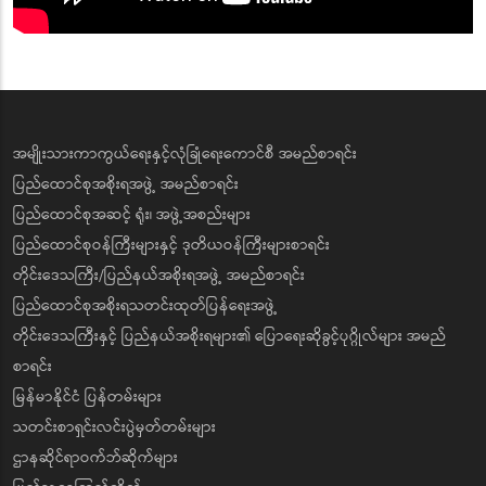
အမျိုးသားကာကွယ်ရေးနှင့်လုံခြုံရေးကောင်စီ အမည်စာရင်း
ပြည်ထောင်စုအစိုးရအဖွဲ့ အမည်စာရင်း
ပြည်ထောင်စုအဆင့် ရုံး၊ အဖွဲ့အစည်းများ
ပြည်ထောင်စုဝန်ကြီးများနှင့် ဒုတိယဝန်ကြီးများစာရင်း
တိုင်းဒေသကြီး/ပြည်နယ်အစိုးရအဖွဲ့ အမည်စာရင်း
ပြည်ထောင်စုအစိုးရသတင်းထုတ်ပြန်ရေးအဖွဲ့
တိုင်းဒေသကြီးနှင့် ပြည်နယ်အစိုးရများ၏ ပြောရေးဆိုခွင့်ပုဂ္ဂိုလ်များ အမည်
စာရင်း
မြန်မာနိုင်ငံ ပြန်တမ်းများ
သတင်းစာရှင်းလင်းပွဲမှတ်တမ်းများ
ဌာနဆိုင်ရာဝက်ဘ်ဆိုက်များ