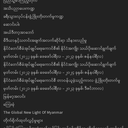
ပြည်သူ့စာကြည့်တိုက်
အသိပညာပေးကဏ္ဍ
ခရီးသွားလုပ်ငန်းဖွံ့ဖြိုးတိုးတက်မှုကဏ္ဍ
ဆောင်းပါး
အယ်ဒီတာ့အာဘော်
မီဒီယာနှင့်သတင်းအချက်အလက်ဆိုင်ရာ သိနားလည်မှု
နိုင်ငံတော်စီမံအုပ်ချုပ်ရေးကောင်စီ၏ နိုင်ငံအကျိုး သယ်ပိုးဆောင်ရွက်ချက်
မှတ်တမ်း (၂၀၂၂ ခုနှစ်၊ ဖေဖော်ဝါရီလ - ၂၀၂၃ ခုနှစ်၊ ဇန်နဝါရီလ)
နိုင်ငံတော်စီမံအုပ်ချုပ်ရေးကောင်စီ၏ နိုင်ငံအကျိုး သယ်ပိုးဆောင်ရွက်ချက်
မှတ်တမ်း (၂၀၂၃ ခုနှစ်၊ ဖေဖော်ဝါရီလ - ၂၀၂၄ ခုနှစ်၊ ဇန်နဝါရီလ)
နိုင်ငံတော်စီမံအုပ်ချုပ်ရေးကောင်စီ တာဝန်ယူခဲ့သည့်ကာလ ဖွံ့ဖြိုးတိုးတက်မှု
မှတ်တမ်း (၂၀၂၁ ခုနှစ်၊ ဖေဖော်ဝါရီလ - ၂၀၂၃ ခုနှစ်၊ ဒီဇင်ဘာလ)
မြန်မာ့အလင်း
ကြေးမုံ
The Global New Light Of Myanmar
တိုက်ရိုက်ထုတ်လွှင့်မှုများ