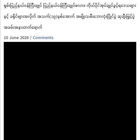
ရှမ်းပြည်နယ်ဝန်ကြီးချုပ် ပြည်နယ်ဝန်ကြီးချုပ်ဖလား၊ ကိုယ်ပိုင်အုပ်ချုပ်ခွင့်ရဒေသများ
နှင့် ခရိုင်များအလိုက် အသက်(၁၉)နှစ်အောက် အမျိုးသမီးဘောလုံးပြိုင်ပွဲ ဆုချီးမြှင့်ပွဲ
အခမ်းအနားတက်ရောက်
10 June 2026
Comments
/