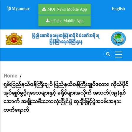
Skip
Myanmar
English
to
MOI News Mobile App
main
mTube Mobile App
content
Home
/
Breadcrumb
ရှမ်းပြည်နယ်ဝန်ကြီးချုပ် ပြည်နယ်ဝန်ကြီးချုပ်ဖလား၊ ကိုယ်ပိုင်
အုပ်ချုပ်ခွင့်ရဒေသများနှင့် ခရိုင်များအလိုက် အသက်(၁၉)နှစ်
အောက် အမျိုးသမီးဘောလုံးပြိုင်ပွဲ ဆုချီးမြှင့်ပွဲအခမ်းအနား
တက်ရောက်