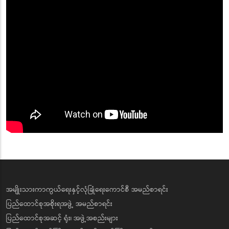
အမျိုးသားကာကွယ်ရေးနှင့်လုံခြုံရေးကောင်စီ အမည်စာရင်း
ပြည်ထောင်စုအစိုးရအဖွဲ့ အမည်စာရင်း
ပြည်ထောင်စုအဆင့် ရုံး၊ အဖွဲ့အစည်းများ