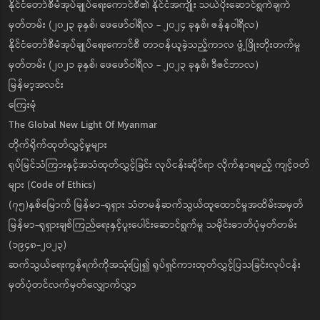
နိုင်ငံတော်စီမံအုပ်ချုပ်ရေးကောင်စီ၏ နိုင်ငံအကျိုး သယ်ပိုးဆောင်ရွက်ချက်
မှတ်တမ်း (၂၀၂၃ ခုနှစ်၊ ဖေဖော်ဝါရီလ - ၂၀၂၄ ခုနှစ်၊ ဇန်နဝါရီလ)
နိုင်ငံတော်စီမံအုပ်ချုပ်ရေးကောင်စီ တာဝန်ယူခဲ့သည့်ကာလ ဖွံ့ဖြိုးတိုးတက်မှု
မှတ်တမ်း (၂၀၂၁ ခုနှစ်၊ ဖေဖော်ဝါရီလ - ၂၀၂၃ ခုနှစ်၊ ဒီဇင်ဘာလ)
မြန်မာ့အလင်း
ကြေးမုံ
The Global New Light Of Myanmar
တိုက်ရိုက်ထုတ်လွှင့်မှုများ
ရုပ်မြင်သံကြားနှင့်အသံထုတ်လွှင့်ခြင်း လုပ်ငန်းဆိုင်ရာ လိုက်နာရမည့် ကျင့်ဝတ်
များ (Code of Ethics)
(၇၅)နှစ်မြောက် မြန်မာ-ရုရှား သံတမန်ဆက်သွယ်ထူထောင်မှုအထိမ်းအမှတ်
မြန်မာ-ရုရှားချစ်ကြည်ရေးနှင့်ပူးပေါင်းဆောင်ရွက်မှု သမိုင်းဓာတ်ပုံမှတ်တမ်း
(၁၉၄၈-၂၀၂၃)
ဆက်သွယ်ရေးကွန်ရက်ကိုအသုံးပြု၍ ရုပ်ရှင်ကားထုတ်လွှင့်ပြသခြင်းလုပ်ငန်း
မှတ်ပုံတင်လက်မှတ်လျှောက်လွှာ