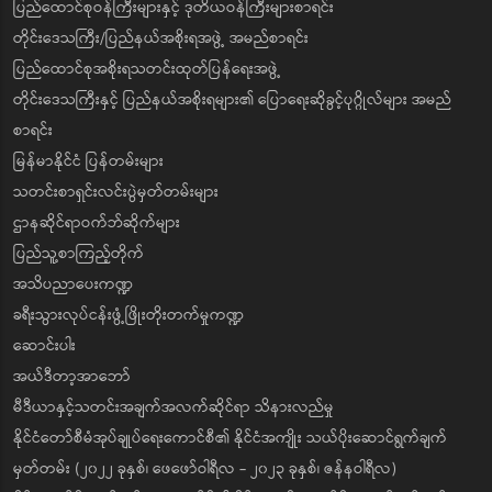
ပြည်ထောင်စုဝန်ကြီးများနှင့် ဒုတိယဝန်ကြီးများစာရင်း
တိုင်းဒေသကြီး/ပြည်နယ်အစိုးရအဖွဲ့ အမည်စာရင်း
ပြည်ထောင်စုအစိုးရသတင်းထုတ်ပြန်ရေးအဖွဲ့
တိုင်းဒေသကြီးနှင့် ပြည်နယ်အစိုးရများ၏ ပြောရေးဆိုခွင့်ပုဂ္ဂိုလ်များ အမည်
စာရင်း
မြန်မာနိုင်ငံ ပြန်တမ်းများ
သတင်းစာရှင်းလင်းပွဲမှတ်တမ်းများ
ဌာနဆိုင်ရာဝက်ဘ်ဆိုက်များ
ပြည်သူ့စာကြည့်တိုက်
အသိပညာပေးကဏ္ဍ
ခရီးသွားလုပ်ငန်းဖွံ့ဖြိုးတိုးတက်မှုကဏ္ဍ
ဆောင်းပါး
အယ်ဒီတာ့အာဘော်
မီဒီယာနှင့်သတင်းအချက်အလက်ဆိုင်ရာ သိနားလည်မှု
နိုင်ငံတော်စီမံအုပ်ချုပ်ရေးကောင်စီ၏ နိုင်ငံအကျိုး သယ်ပိုးဆောင်ရွက်ချက်
မှတ်တမ်း (၂၀၂၂ ခုနှစ်၊ ဖေဖော်ဝါရီလ - ၂၀၂၃ ခုနှစ်၊ ဇန်နဝါရီလ)