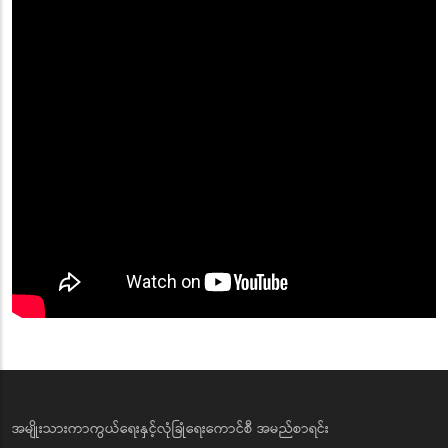
အမျိုးသားကာကွယ်ရေးနှင့်လုံခြုံရေးကောင်စီ အမည်စာရင်း