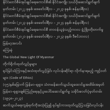
နိုင်ငံတော်စီမံအုပ်ချုပ်ရေးကောင်စီ၏ နိုင်ငံအကျိုး သယ်ပိုးဆောင်ရွက်ချက်
မှတ်တမ်း (၂၀၂၂ ခုနှစ်၊ ဖေဖော်ဝါရီလ - ၂၀၂၃ ခုနှစ်၊ ဇန်နဝါရီလ)
နိုင်ငံတော်စီမံအုပ်ချုပ်ရေးကောင်စီ၏ နိုင်ငံအကျိုး သယ်ပိုးဆောင်ရွက်ချက်
မှတ်တမ်း (၂၀၂၃ ခုနှစ်၊ ဖေဖော်ဝါရီလ - ၂၀၂၄ ခုနှစ်၊ ဇန်နဝါရီလ)
နိုင်ငံတော်စီမံအုပ်ချုပ်ရေးကောင်စီ တာဝန်ယူခဲ့သည့်ကာလ ဖွံ့ဖြိုးတိုးတက်မှု
မှတ်တမ်း (၂၀၂၁ ခုနှစ်၊ ဖေဖော်ဝါရီလ - ၂၀၂၃ ခုနှစ်၊ ဒီဇင်ဘာလ)
မြန်မာ့အလင်း
ကြေးမုံ
The Global New Light Of Myanmar
တိုက်ရိုက်ထုတ်လွှင့်မှုများ
ရုပ်မြင်သံကြားနှင့်အသံထုတ်လွှင့်ခြင်း လုပ်ငန်းဆိုင်ရာ လိုက်နာရမည့် ကျင့်ဝတ်
များ (Code of Ethics)
(၇၅)နှစ်မြောက် မြန်မာ-ရုရှား သံတမန်ဆက်သွယ်ထူထောင်မှုအထိမ်းအမှတ်
မြန်မာ-ရုရှားချစ်ကြည်ရေးနှင့်ပူးပေါင်းဆောင်ရွက်မှု သမိုင်းဓာတ်ပုံမှတ်တမ်း
(၁၉၄၈-၂၀၂၃)
ဆက်သွယ်ရေးကွန်ရက်ကိုအသုံးပြု၍ ရုပ်ရှင်ကားထုတ်လွှင့်ပြသခြင်းလုပ်ငန်း