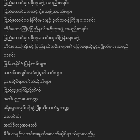
ပြည်ထောင်စုအစိုးရအဖွဲ့ အမည်စာရင်း
ပြည်ထောင်စုအဆင့် ရုံး၊ အဖွဲ့အစည်းများ
ပြည်ထောင်စုဝန်ကြီးများနှင့် ဒုတိယဝန်ကြီးများစာရင်း
တိုင်းဒေသကြီး/ပြည်နယ်အစိုးရအဖွဲ့ အမည်စာရင်း
ပြည်ထောင်စုအစိုးရသတင်းထုတ်ပြန်ရေးအဖွဲ့
တိုင်းဒေသကြီးနှင့် ပြည်နယ်အစိုးရများ၏ ပြောရေးဆိုခွင့်ပုဂ္ဂိုလ်များ အမည်
စာရင်း
မြန်မာနိုင်ငံ ပြန်တမ်းများ
သတင်းစာရှင်းလင်းပွဲမှတ်တမ်းများ
ဌာနဆိုင်ရာဝက်ဘ်ဆိုက်များ
ပြည်သူ့စာကြည့်တိုက်
အသိပညာပေးကဏ္ဍ
ခရီးသွားလုပ်ငန်းဖွံ့ဖြိုးတိုးတက်မှုကဏ္ဍ
ဆောင်းပါး
အယ်ဒီတာ့အာဘော်
မီဒီယာနှင့်သတင်းအချက်အလက်ဆိုင်ရာ သိနားလည်မှု