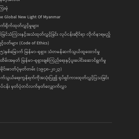
ေးမုံ
he Global New Light Of Myanmar
ုက်ရိုက်ထုတ်လွှင့်မှုများ
ပ်မြင်သံကြားနှင့်အသံထုတ်လွှင့်ခြင်း လုပ်ငန်းဆိုင်ရာ လိုက်နာရမည့်
င့်ဝတ်များ (Code of Ethics)
၅)နှစ်မြောက် မြန်မာ-ရုရှား သံတမန်ဆက်သွယ်ထူထောင်မှု
ိမ်းအမှတ် မြန်မာ-ရုရှားချစ်ကြည်ရေးနှင့်ပူးပေါင်းဆောင်ရွက်မှု
ိုင်းဓာတ်ပုံမှတ်တမ်း (၁၉၄၈-၂၀၂၃)
်သွယ်ရေးကွန်ရက်ကိုအသုံးပြု၍ ရုပ်ရှင်ကားထုတ်လွှင့်ပြသခြင်း
ပ်ငန်း မှတ်ပုံတင်လက်မှတ်လျှောက်လွှာ