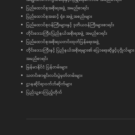
ပြည်ထောင်စုအစိုးရအဖွဲ့ အမည်စာရင်း
ပြည်ထောင်စုအဆင့် ရုံး၊ အဖွဲ့အစည်းများ
ပြည်ထောင်စုဝန်ကြီးများနှင့် ဒုတိယဝန်ကြီးများစာရင်း
တိုင်းဒေသကြီး/ပြည်နယ်အစိုးရအဖွဲ့ အမည်စာရင်း
ပြည်ထောင်စုအစိုးရသတင်းထုတ်ပြန်ရေးအဖွဲ့
တိုင်းဒေသကြီးနှင့် ပြည်နယ်အစိုးရများ၏ ပြောရေးဆိုခွင့်ပုဂ္ဂိုလ်များ
အမည်စာရင်း
မြန်မာနိုင်ငံ ပြန်တမ်းများ
သတင်းစာရှင်းလင်းပွဲမှတ်တမ်းများ
ဌာနဆိုင်ရာဝက်ဘ်ဆိုက်များ
ပြည်သူ့စာကြည့်တိုက်