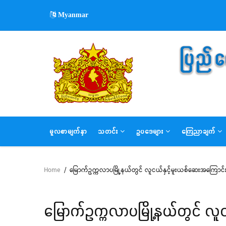
Skip
Myanmar
to
main
content
MAIN
မူလစာမျက်နှာ
သတင်း
ဥပဒေများ
ကြေညာချက်
NAVIGATION
Home
/
မြောက်ဥက္ကလာပမြို့နယ်တွင် လူငယ်နှင့်မူးယစ်ဆေးအကြောင
Breadcrumb
မြောက်ဥက္ကလာပမြို့နယ်တွင် လ