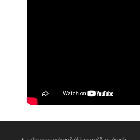
အမျိုးသားကာကွယ်ရေးနှင့်လုံခြုံရေးကောင်စီ အမည်စာရင်း