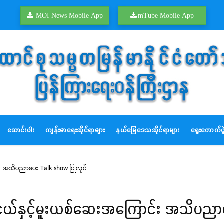
MOI News Mobile App
mTube Mobile App
ဆောင်းပါး
ကျန်းမာရေးဆိုင်ရာများ
နယ်မြေဒေသဆိုင်ရာများ
ရွေးကောက်ပွဲ
်း အသိပညာပေး Talk show ပြုလုပ်
ူငယ်နှင့်မူးယစ်ဆေးအကြောင်း အသိပညာ