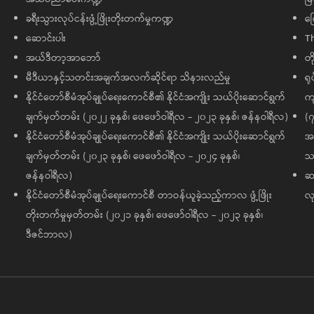
ခရီးသွားလုပ်ငန်းဖွံ့ဖြိုးတိုးတက်မှုကဏ္ဍ
ကြ
ဆောင်းပါး
T
အယ်ဒီတာ့အာဘော်
တိ
မီဒီယာနှင့်သတင်းအချက်အလက်ဆိုင်ရာ သိနားလည်မှု
ရု
နိုင်ငံတော်စီမံအုပ်ချုပ်ရေးကောင်စီ၏ နိုင်ငံအကျိုး သယ်ပိုးဆောင်ရွက်
ကျ
ချက်မှတ်တမ်း (၂၀၂၂ ခုနှစ်၊ ဖေဖော်ဝါရီလ - ၂၀၂၃ ခုနှစ်၊ ဇန်နဝါရီလ)
(၇
နိုင်ငံတော်စီမံအုပ်ချုပ်ရေးကောင်စီ၏ နိုင်ငံအကျိုး သယ်ပိုးဆောင်ရွက်
အထ
ချက်မှတ်တမ်း (၂၀၂၃ ခုနှစ်၊ ဖေဖော်ဝါရီလ - ၂၀၂၄ ခုနှစ်၊
သမ
ဇန်နဝါရီလ)
ဆက
နိုင်ငံတော်စီမံအုပ်ချုပ်ရေးကောင်စီ တာဝန်ယူခဲ့သည့်ကာလ ဖွံ့ဖြိုး
လု
တိုးတက်မှုမှတ်တမ်း (၂၀၂၁ ခုနှစ်၊ ဖေဖော်ဝါရီလ - ၂၀၂၃ ခုနှစ်၊
ဒီဇင်ဘာလ)