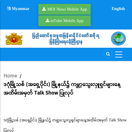
Skip
Myanmar
English
to
MOI News Mobile App
main
mTube Mobile App
content
Home
/
Breadcrumb
ဒဂုံမြို့သစ် (အရှေ့ပိုင်း) မြို့နယ်၌ ကမ္ဘာ့သွေးလှူရှင်များနေ့
အထိမ်းအမှတ် Talk Show ပြုလုပ်
ဒဂုံမြို့သစ် (အရှေ့ပိုင်း) မြို့နယ်၌ ကမ္ဘာ့သွေးလှူရှင်များနေ့အထိမ်းအမှတ် Talk Show
ပြုလုပ်