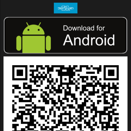
အကြံပြုစာ