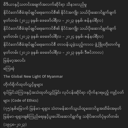
မီဒီယာနှင့်သတင်းအချက်အလက်ဆိုင်ရာ သိနားလည်မှု
နိုင်ငံတော်စီမံအုပ်ချုပ်ရေးကောင်စီ၏ နိုင်ငံအကျိုး သယ်ပိုးဆောင်ရွက်ချက်
မှတ်တမ်း (၂၀၂၂ ခုနှစ်၊ ဖေဖော်ဝါရီလ - ၂၀၂၃ ခုနှစ်၊ ဇန်နဝါရီလ)
နိုင်ငံတော်စီမံအုပ်ချုပ်ရေးကောင်စီ၏ နိုင်ငံအကျိုး သယ်ပိုးဆောင်ရွက်ချက်
မှတ်တမ်း (၂၀၂၃ ခုနှစ်၊ ဖေဖော်ဝါရီလ - ၂၀၂၄ ခုနှစ်၊ ဇန်နဝါရီလ)
နိုင်ငံတော်စီမံအုပ်ချုပ်ရေးကောင်စီ တာဝန်ယူခဲ့သည့်ကာလ ဖွံ့ဖြိုးတိုးတက်မှု
မှတ်တမ်း (၂၀၂၁ ခုနှစ်၊ ဖေဖော်ဝါရီလ - ၂၀၂၃ ခုနှစ်၊ ဒီဇင်ဘာလ)
မြန်မာ့အလင်း
ကြေးမုံ
The Global New Light Of Myanmar
တိုက်ရိုက်ထုတ်လွှင့်မှုများ
ရုပ်မြင်သံကြားနှင့်အသံထုတ်လွှင့်ခြင်း လုပ်ငန်းဆိုင်ရာ လိုက်နာရမည့် ကျင့်ဝတ်
များ (Code of Ethics)
(၇၅)နှစ်မြောက် မြန်မာ-ရုရှား သံတမန်ဆက်သွယ်ထူထောင်မှုအထိမ်းအမှတ်
မြန်မာ-ရုရှားချစ်ကြည်ရေးနှင့်ပူးပေါင်းဆောင်ရွက်မှု သမိုင်းဓာတ်ပုံမှတ်တမ်း
(၁၉၄၈-၂၀၂၃)