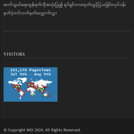
ဆက်သွယ်ရေးကွန်ရက်ကိုအသုံးပြု၍ ရုပ်ရှင်ကားထုတ်လွှင့်ပြသခြင်းလုပ်ငန်း
မှတ်ပုံတင်လက်မှတ်လျှောက်လွှာ
VISITORS
© Copyright
MOI
2024. All Rights Reserved.