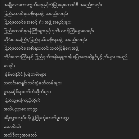
အမျိုးသားကာကွယ်ရေးနှင့်လုံခြုံရေးကောင်စီ အမည်စာရင်း
ပြည်ထောင်စုအစိုးရအဖွဲ့ အမည်စာရင်း
ပြည်ထောင်စုအဆင့် ရုံး၊ အဖွဲ့အစည်းများ
ပြည်ထောင်စုဝန်ကြီးများနှင့် ဒုတိယဝန်ကြီးများစာရင်း
တိုင်းဒေသကြီး/ပြည်နယ်အစိုးရအဖွဲ့ အမည်စာရင်း
ပြည်ထောင်စုအစိုးရသတင်းထုတ်ပြန်ရေးအဖွဲ့
တိုင်းဒေသကြီးနှင့် ပြည်နယ်အစိုးရများ၏ ပြောရေးဆိုခွင့်ပုဂ္ဂိုလ်များ အမည်
စာရင်း
မြန်မာနိုင်ငံ ပြန်တမ်းများ
သတင်းစာရှင်းလင်းပွဲမှတ်တမ်းများ
ဌာနဆိုင်ရာဝက်ဘ်ဆိုက်များ
ပြည်သူ့စာကြည့်တိုက်
အသိပညာပေးကဏ္ဍ
ခရီးသွားလုပ်ငန်းဖွံ့ဖြိုးတိုးတက်မှုကဏ္ဍ
ဆောင်းပါး
အယ်ဒီတာ့အာဘော်