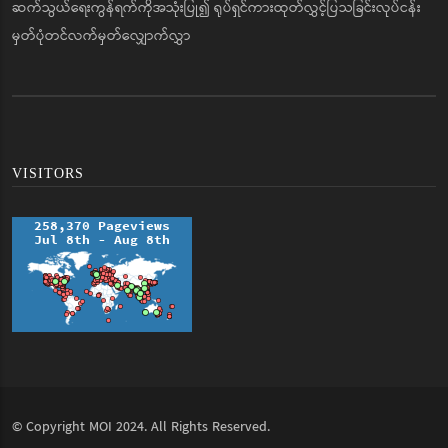
ဆက်သွယ်ရေးကွန်ရက်ကိုအသုံးပြု၍ ရုပ်ရှင်ကားထုတ်လွှင့်ပြသခြင်းလုပ်ငန်း
မှတ်ပုံတင်လက်မှတ်လျှောက်လွှာ
VISITORS
© Copyright
MOI
2024. All Rights Reserved.