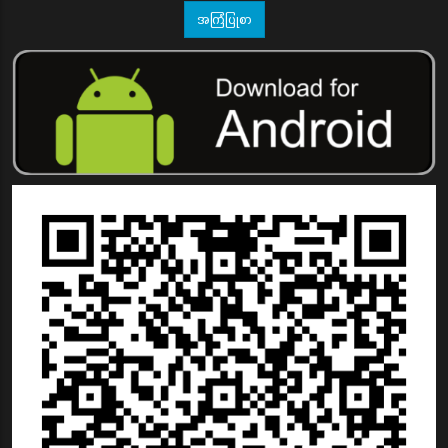
အကြံပြုစာ