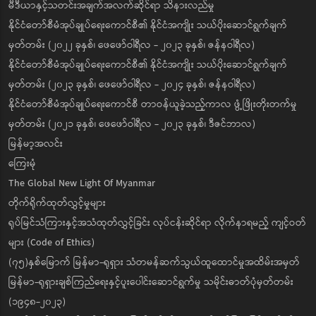
မီဒီယာနှင့်သတင်းအချက်အလက်ဆိုင်ရာ သိနားလည်မှု
နိုင်ငံတော်စီမံအုပ်ချုပ်ရေးကောင်စီ၏ နိုင်ငံအကျိုး သယ်ပိုးဆောင်ရွက်ချက်
မှတ်တမ်း (၂၀၂၂ ခုနှစ်၊ ဖေဖော်ဝါရီလ - ၂၀၂၃ ခုနှစ်၊ ဇန်နဝါရီလ)
နိုင်ငံတော်စီမံအုပ်ချုပ်ရေးကောင်စီ၏ နိုင်ငံအကျိုး သယ်ပိုးဆောင်ရွက်ချက်
မှတ်တမ်း (၂၀၂၃ ခုနှစ်၊ ဖေဖော်ဝါရီလ - ၂၀၂၄ ခုနှစ်၊ ဇန်နဝါရီလ)
နိုင်ငံတော်စီမံအုပ်ချုပ်ရေးကောင်စီ တာဝန်ယူခဲ့သည့်ကာလ ဖွံ့ဖြိုးတိုးတက်မှု
မှတ်တမ်း (၂၀၂၁ ခုနှစ်၊ ဖေဖော်ဝါရီလ - ၂၀၂၃ ခုနှစ်၊ ဒီဇင်ဘာလ)
မြန်မာ့အလင်း
ကြေးမုံ
The Global New Light Of Myanmar
တိုက်ရိုက်ထုတ်လွှင့်မှုများ
ရုပ်မြင်သံကြားနှင့်အသံထုတ်လွှင့်ခြင်း လုပ်ငန်းဆိုင်ရာ လိုက်နာရမည့် ကျင့်ဝတ်
များ (Code of Ethics)
(၇၅)နှစ်မြောက် မြန်မာ-ရုရှား သံတမန်ဆက်သွယ်ထူထောင်မှုအထိမ်းအမှတ်
မြန်မာ-ရုရှားချစ်ကြည်ရေးနှင့်ပူးပေါင်းဆောင်ရွက်မှု သမိုင်းဓာတ်ပုံမှတ်တမ်း
(၁၉၄၈-၂၀၂၃)