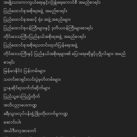
အမျိုးသားကာကွယ်ရေးနှင့်လုံခြုံရေးကောင်စီ အမည်စာရင်း
ပြည်ထောင်စုအစိုးရအဖွဲ့ အမည်စာရင်း
ပြည်ထောင်စုအဆင့် ရုံး၊ အဖွဲ့အစည်းများ
ပြည်ထောင်စုဝန်ကြီးများနှင့် ဒုတိယဝန်ကြီးများစာရင်း
တိုင်းဒေသကြီး/ပြည်နယ်အစိုးရအဖွဲ့ အမည်စာရင်း
ပြည်ထောင်စုအစိုးရသတင်းထုတ်ပြန်ရေးအဖွဲ့
တိုင်းဒေသကြီးနှင့် ပြည်နယ်အစိုးရများ၏ ပြောရေးဆိုခွင့်ပုဂ္ဂိုလ်များ အမည်
စာရင်း
မြန်မာနိုင်ငံ ပြန်တမ်းများ
သတင်းစာရှင်းလင်းပွဲမှတ်တမ်းများ
ဌာနဆိုင်ရာဝက်ဘ်ဆိုက်များ
ပြည်သူ့စာကြည့်တိုက်
အသိပညာပေးကဏ္ဍ
ခရီးသွားလုပ်ငန်းဖွံ့ဖြိုးတိုးတက်မှုကဏ္ဍ
ဆောင်းပါး
အယ်ဒီတာ့အာဘော်