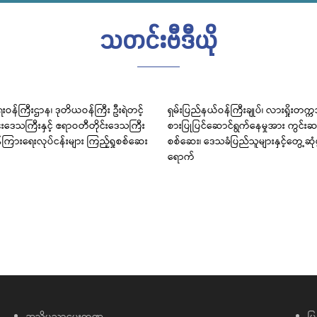
သတင်းဗီဒီယို
းဝန်ကြီးဌာန၊ ဒုတိယဝန်ကြီး ဦးရဲတင့်
ရှမ်းပြည်နယ်ဝန်ကြီးချုပ်၊ လားရှိုးတက္
င်းဒေသကြီးနှင့် ဧရာဝတီတိုင်းဒေသကြီး
စားပြုပြင်ဆောင်ရွက်နေမှုအား ကွင်းဆင
်ကြားရေးလုပ်ငန်းများ ကြည့်ရှုစစ်ဆေး
စစ်ဆေး၊ ဒေသခံပြည်သူများနှင့်တွေ့ဆု
ရောက်
အသိပညာပေးကဏ္ဍ
မြ