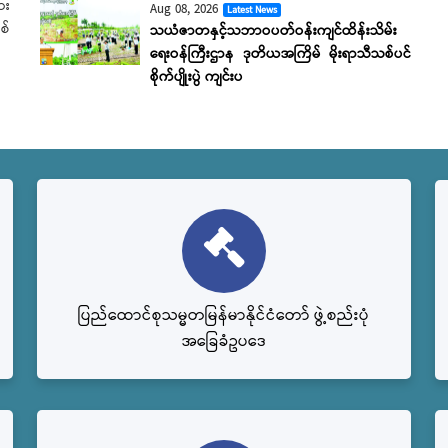
ား
Aug 08, 2026
Latest News
စ်
သယံဇာတနှင့်သဘာဝပတ်ဝန်းကျင်ထိန်းသိမ်း
ရေးဝန်ကြီးဌာန ဒုတိယအကြိမ် မိုးရာသီသစ်ပင်
စိုက်ပျိုးပွဲ ကျင်းပ
ပြည်‌ထောင်စုသမ္မတမြန်မာနိုင်ငံတော် ဖွဲ့စည်းပုံ
အခြေခံဥပဒေ