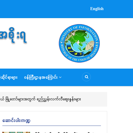
English
ဂတိလိုက်စားမှုတားဆီးကာကွယ်ရေးဆိုင်ရာ အသိပညာပေး ရှင်းလင်းဆွေးနွေးပွဲကျ
Aug 08, 2026
ဂတိလိုက်စားမှုတိုက်ဖျက်ရေးသည် ဥပဒေစိုးမိုးရေးကိစ္စတစ်ရပ်သာမက နိုင
တိုးတက်ရေးနှင့် အနာဂတ်မျိုးဆက်များ၏ အကျိုးစီးပွားကို ကာကွယ်စော
စ်ရပ်လည်းဖြစ်ကြောင်း စက်မှုနှင့် အသေးစား၊ အငယ်စား၊ အလတ်စားနှင့် စီ
ရေးဝန်ကြီးဌာန ပြည်ထောင်စုဝန်ကြီး ဒေါက်တာ ချာလီသန်းက ယနေ့ကျင်း
ဆိုင်ရာများ
ဝန်ကြီးဌာနအကြောင်း
လတ်စားနှင့် စီးပွားရေးလုပ်ငန်းများ ဖွံ့ဖြိုးတိုးတက်ရေးဝန်ကြီးဌာနနှင
ို့ ပူးပေါင်းကျင်းပသည့် အဂတိလိုက်စားမှု တိုက်ဖျက်ရေးဆိုင်ရာ အသိပည
ကြားသည်။
်နယ် မြို့တော်များအတွက် ရည်ညွှန်းလက်လီဈေးနှုန်းများ
ဆောင်းပါးကဏ္ဍ