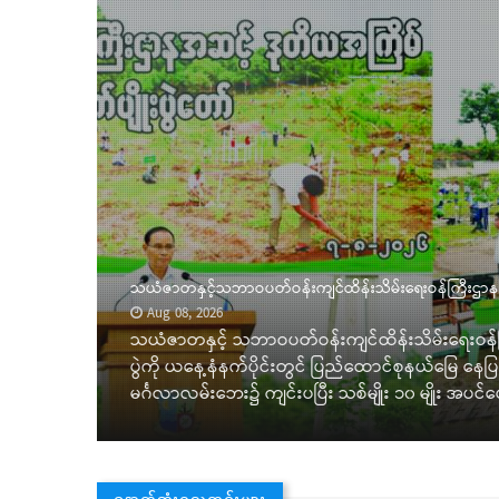
န်ထမ်း
သယံဇာတနှင့်သဘာဝပတ်ဝန်းကျင်ထိန်းသိမ်းရေးဝန်ကြီးဌာန ဒုတ
ုတို့
Aug 08, 2026
်ငံသား
သယံဇာတနှင့် သဘာဝပတ်ဝန်းကျင်ထိန်းသိမ်းရေးဝန်ကြီ
ကတ်နှင့်
ပွဲကို ယနေ့နံနက်ပိုင်းတွင် ပြည်ထောင်စုနယ်မြေ နေပြည
မင်္ဂလာလမ်းဘေး၌ ကျင်းပပြီး သစ်မျိုး ၁၀ မျိုး အပင်ပ
နောက်ဆုံးရသတင်းများ