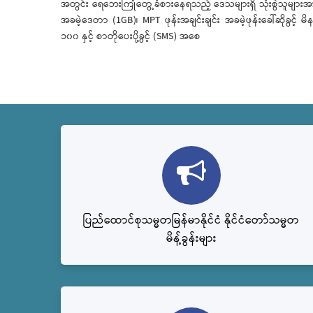
အတွင်း ရေဘေးကြုံတွေ့ခံစားနေရသည့် ဒေသများရှိ သုံးစွဲသူများအ
အခမဲ့ဒေတာ (1GB)၊ MPT ဖုန်းအချင်းချင်း အခမဲ့ဖုန်းခေါ်ဆိုခွင့် မိန
၁၀၀ နှင့် စာတိုပေးပို့ခွင့် (SMS) အစေ
ပြည်ထောင်စုသမ္မတမြန်မာနိုင်ငံ နိုင်ငံတော်သမ္မတ
မိန့်ခွန်းများ