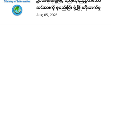
ဥပဒေစိုးမိုးမှုဖြင့် စည်းလုံးညီညွတ်သော
အင်အားကို စုစည်းပြီး ဖွံ့ဖြိုးတိုးတက်မှု
ဖြင့် ဘုံသာယာဝပြောမှုကို မြှင့်တင်မည်
Aug 05, 2026