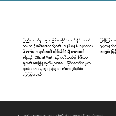
 မြစ်
ပြည်ထောင်စုသမ္မတမြန်မာနိုင်ငံတော် နိုင်ငံတော်
ပြန်ကြားရေ
သမ္မတ ဦးမင်းအောင်လှိုင်၏ ၂၀၂၆ ခုနှစ် ဩဂုတ်လ
ရန်ကုန်တို
၆ ရက်မှ ၇ ရက်အထိ ထိုင်းနိုင်ငံသို့ တရားဝင်
အတွင်း ပြန
ခရီးစဉ် (Official Visit) နှင့် ပတ်သက်၍ မီဒီယာ
များ၏ မေးမြန်းချက်များအပေါ် နိုင်ငံတော်သမ္မတ
ရုံး၏ ပြောရေးဆိုခွင့်ရှိသူ ဒေါက်တာခိုင်ခိုင်စိုး
ဖြေကြားချက်
အမျိုးသားကာကွယ်ရေးနှင့်လုံခြုံရေးကောင်စီ အမည်စာရင်း