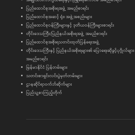
ပြည်ထောင်စုအစိုးရအဖွဲ့ အမည်စာရင်း
ပြည်ထောင်စုအဆင့် ရုံး၊ အဖွဲ့အစည်းများ
ပြည်ထောင်စုဝန်ကြီးများနှင့် ဒုတိယဝန်ကြီးများစာရင်း
တိုင်းဒေသကြီး/ပြည်နယ်အစိုးရအဖွဲ့ အမည်စာရင်း
ပြည်ထောင်စုအစိုးရသတင်းထုတ်ပြန်ရေးအဖွဲ့
တိုင်းဒေသကြီးနှင့် ပြည်နယ်အစိုးရများ၏ ပြောရေးဆိုခွင့်ပုဂ္ဂိုလ်များ
အမည်စာရင်း
မြန်မာနိုင်ငံ ပြန်တမ်းများ
သတင်းစာရှင်းလင်းပွဲမှတ်တမ်းများ
ဌာနဆိုင်ရာဝက်ဘ်ဆိုက်များ
ပြည်သူ့စာကြည့်တိုက်