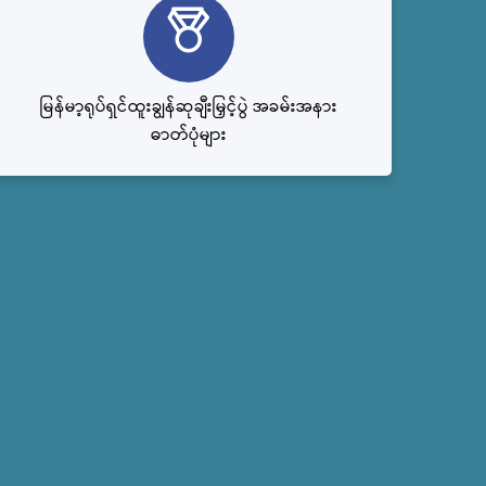
မြန်မာ့ရုပ်ရှင်ထူးချွန်ဆုချီးမြှင့်ပွဲ အခမ်းအနား
ဓာတ်ပုံများ