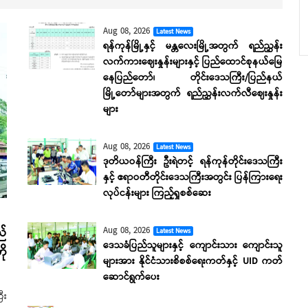
Aug 08, 2026
Latest News
ရန်ကုန်မြို့နှင့် မန္တလေးမြို့အတွက် ရည်ညွှန်း
လက်ကားဈေးနှုန်းများနှင့် ပြည်ထောင်စုနယ်မြေ
နေပြည်တော်၊ တိုင်းဒေသကြီး/ပြည်နယ်
မြို့တော်များအတွက် ရည်ညွှန်းလက်လီဈေးနှုန်း
များ
Aug 08, 2026
Latest News
ဒုတိယဝန်ကြီး ဦးရဲတင့် ရန်ကုန်တိုင်းဒေသကြီး
နှင့် ဧရာဝတီတိုင်းဒေသကြီးအတွင်း ပြန်ကြားရေး
လုပ်ငန်းများ ကြည့်ရှုစစ်ဆေး
Aug 08, 2026
ည်
Latest News
ဒေသခံပြည်သူများနှင့် ကျောင်းသား ကျောင်းသူ
ို
များအား နိုင်ငံသားစိစစ်ရေးကတ်နှင့် UID ကတ်
ဆောင်ရွက်ပေး
ီး