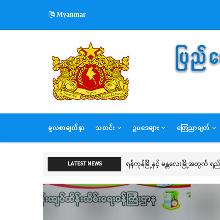
Skip
Myanmar
to
main
content
MAIN
မူလစာမျက်နှာ
သတင်း
ဥပဒေများ
ကြေညာချက်
NAVIGATION
ရန်ကုန်မြို့နှင့် မန္တလေးမြို့အတွက်
LATEST NEWS