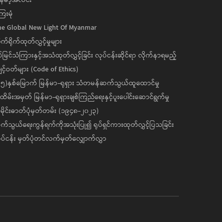
ေးမုံ
he Global New Light Of Myanmar
ုက်ရိုက်ထုတ်လွှင့်မှုများ
ပ်မြင်သံကြားနှင့်အသံထုတ်လွှင့်ခြင်း လုပ်ငန်းဆိုင်ရာ လိုက်နာရမည့်
င့်ဝတ်များ (Code of Ethics)
၅)နှစ်မြောက် မြန်မာ-ရုရှား သံတမန်ဆက်သွယ်ထူထောင်မှု
ိမ်းအမှတ် မြန်မာ-ရုရှားချစ်ကြည်ရေးနှင့်ပူးပေါင်းဆောင်ရွက်မှု
ိုင်းဓာတ်ပုံမှတ်တမ်း (၁၉၄၈-၂၀၂၃)
်သွယ်ရေးကွန်ရက်ကိုအသုံးပြု၍ ရုပ်ရှင်ကားထုတ်လွှင့်ပြသခြင်း
ပ်ငန်း မှတ်ပုံတင်လက်မှတ်လျှောက်လွှာ