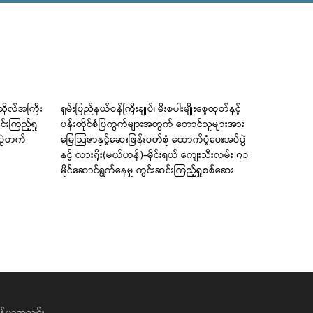
ကသိုလ်အကြီး
ရှမ်းပြည်နယ်ဝန်ကြီးချုပ်၊ မိုးစပါးမျိုးစေ့ထုတ်နှင့်
ကြံခင်းမြို
်းကြည့်ရှု
ပန်းတိုင်စံပြကွက်များအတွက် တောင်သူများအား
အခြေခံပညာမ
ံပွဲတက်
မြေသြဇာနှင့်ဆေးဖြန်းဝတ်စုံ ထောက်ပံ့ပေးအပ်ပွဲ
တင်ရေး အသိ
နှင့် လားရှိုး(မယ်ဟန်)-မိုင်းရယ် ကျေးသီးလမ်း ၇၁
ကျင်းပပေး
မိုင်ဆောင်ရွက်နေမှု ကွင်းဆင်းကြည့်ရှုစစ်ဆေး
န်မာ့အလင်း