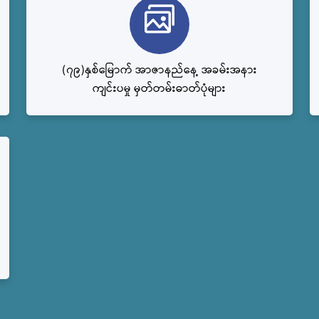
(၇၉)နှစ်မြောက် အာဇာနည်နေ့ အခမ်းအနား
ကျင်းပမှု မှတ်တမ်းဓာတ်ပုံများ