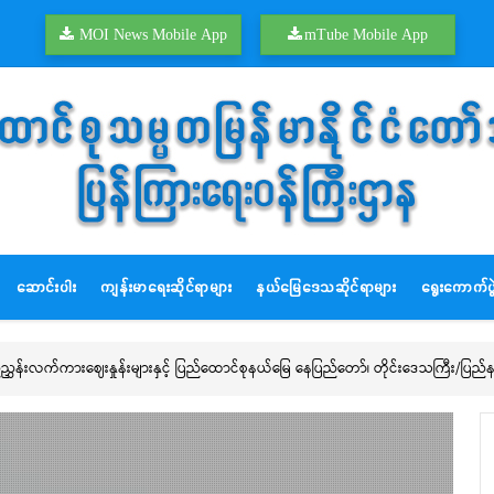
MOI News Mobile App
mTube Mobile App
အ
အ
တ
ဆောင်းပါး
ကျန်းမာရေးဆိုင်ရာများ
နယ်မြေဒေသဆိုင်ရာများ
ရွေးကောက်ပွဲ
အ
တ
 ရည်ညွှန်းလက်ကားဈေးနှုန်းများနှင့် ပြည်ထောင်စုနယ်မြေ နေပြည်တော်၊ တိုင်းဒေသကြီး/ပြည