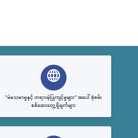
"မဲမသမာမှုနှင့် တရားမဲ့ပြုကျင့်မှုများ" အပေါ် စုံစမ်း
စစ်ဆေးတွေ့ရှိချက်များ