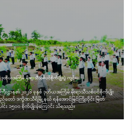
ိယအကြိမ် မိုးရာသီသစ်ပင်စိုက်ပျိုးပွဲ ကျင်းပ
းဌာန၏ ၂၀၂၆ ခုနှစ် ဒုတိယအကြိမ် မိုးရာသီသစ်ပင်စိုက်ပျိုး
်တော် ဒက္ခိဏသီရိမြို့နယ် ရန်အောင်မြင်ကြိုးဝိုင်း မြတ်
ေါင်း ၁၅၀၀ စိုက်ပျိုးခဲ့ကြောင်း သိရသည်။