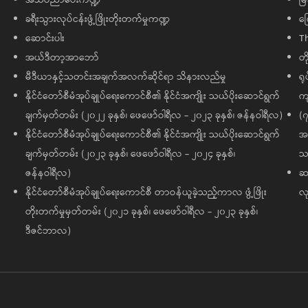
ခရီးသွားလုပ်ငန်းဖွံ့ဖြိုးတိုးတက်မှုကဏ္ဍ
ကြ
ဆောင်းပါး
T
အယ်ဒီတာ့အာဘော်
တိ
မီဒီယာနှင့်သတင်းအချက်အလက်ဆိုင်ရာ သိနားလည်မှု
ရု
နိုင်ငံတော်စီမံအုပ်ချုပ်ရေးကောင်စီ၏ နိုင်ငံအကျိုး သယ်ပိုးဆောင်ရွက်
ကျ
ချက်မှတ်တမ်း (၂၀၂၂ ခုနှစ်၊ ဖေဖော်ဝါရီလ - ၂၀၂၃ ခုနှစ်၊ ဇန်နဝါရီလ)
(၇
နိုင်ငံတော်စီမံအုပ်ချုပ်ရေးကောင်စီ၏ နိုင်ငံအကျိုး သယ်ပိုးဆောင်ရွက်
အထ
ချက်မှတ်တမ်း (၂၀၂၃ ခုနှစ်၊ ဖေဖော်ဝါရီလ - ၂၀၂၄ ခုနှစ်၊
သမ
ဇန်နဝါရီလ)
ဆက
နိုင်ငံတော်စီမံအုပ်ချုပ်ရေးကောင်စီ တာဝန်ယူခဲ့သည့်ကာလ ဖွံ့ဖြိုး
လု
တိုးတက်မှုမှတ်တမ်း (၂၀၂၁ ခုနှစ်၊ ဖေဖော်ဝါရီလ - ၂၀၂၃ ခုနှစ်၊
ဒီဇင်ဘာလ)