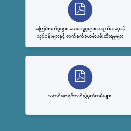
အကြမ်းဖက်မှုများ၊ သေကျေမှုများ၊ အဖျက်အမှောင့်
လုပ်ငန်းများနှင့် လက်နက်ခဲယမ်းဖမ်းဆီးရမှုများ
သတင်းစာရှင်းလင်းပွဲမှတ်တမ်းများ