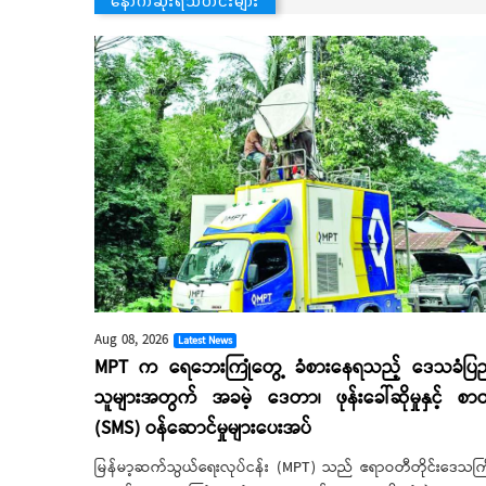
Aug 08, 2026
Latest News
MPT က ရေဘေးကြုံတွေ့ ခံစားနေရသည့် ဒေသခံပြ
သူများအတွက် အခမဲ့ ဒေတာ၊ ဖုန်းခေါ်ဆိုမှုနှင့် စာတ
(SMS) ဝန်ဆောင်မှုများပေးအပ်
မြန်မာ့ဆက်သွယ်ရေးလုပ်ငန်း (MPT) သည် ဧရာဝတီတိုင်းဒေသကြ