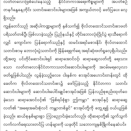
လတ်တလောဖြစ်ပေါ်နေသည့် နိုင်ငံတကာအရေးကိစ္စများကို အပတ်စဉ်
တနင်္ဂနွေနေ့တိုင်း သတင်းဆောင်းပါးများအဖြစ် အကျယ်တဝင့် ဖော်ပြပေး လေ့
ရှိသည်။
ကျွန်တော်သည် အဆိုပါကဏ္ဍများကို နှစ်သက်၍ ဗိုလ်တထောင်သတင်းစာဖတ်
ပရိသတ်တစ်ဦး ဖြစ်လာခဲ့သည်။ ပြည်နယ်နှင့် တိုင်းဘောလုံးပြိုင်ပွဲ ရာသီရောက်
လျှင် ကျောင်းက ပြန်ရောက်သည်နှင့် ထမင်းအရင်မစားနိုင်၊ ဗိုလ်တထောင်
သတင်းစာမှ ဘောလုံးပွဲသတင်းကို မြိန်‌ရေရှက်ရေ အရင်ဆုံးဖတ်ရှုလေ့ရှိပါသည်။
ထို့အတူ ပင်တိုင်ဆောင်းပါးရှင် ဆရာအောင်ဝင့်၊ ဆရာဆွေလတ်တို့ ရေးသား
သော လတ်တလောနိုင်ငံတကာသတင်းဆောင်းပါးများကို အငမ်းမရလေ့လာ
ဖတ်ရှုဖြစ်ပါသည်။ လွန်ခဲ့သည့်လေး၊ ငါးနှစ်က စာအုပ်အဟောင်းတန်းတွင် ထို
ခေတ်က ဗိုလ်တထောင်သတင်းစာ၌ ဖော်ပြခဲ့သည့် နိုင်ငံတကာ သတင်း
ဆောင်းပါးများကို ဆောင်းပါးပေါင်းချုပ်စာအုပ်အဖြစ် ပြန်လည်စုစည်းထုတ်ဝေ
ခဲ့သော ဆရာအောင်ဝင့်၏ “ဖြစ်ရပ်စုံစွာ ဤကမ္ဘာ” စာအုပ်နှင့် ဆရာဆွေ
လတ်၏ “အရေးအခင်းစုံလင် ကမ္ဘာတစ်ခွင်” စာအုပ်တို့ကို တွေ့ရ၍ ဝယ်ယူဖြစ်
ခဲ့သည်။ ဆယ်စုနှစ်များစွာ ကြာညောင်းခဲ့သော်လည်း ထိုဆရာတို့၏ သွက်သွက်
လက်လက်ရေးသားတင်ပြ ဟန်များကို ယခုတိုင် သဘောကျနှစ်ခြိုက်နေဆဲပင်။