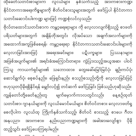
ထိုခေတ်သတင်းစာများက လူငယ်များ နှစ်သက်သည့် အားကစားကဏ္ဍ၊
နိုင်ငံတကာအရေးကိစ္စများကို စိတ်ဝင်စားသူများအတွက် ဖော်ပြပါ နိုင်ငံတကာ
သတင်းဆောင်းပါးကဏ္ဍ များဖြင့် ကဏ္ဍစုံလင်လှသည်။
ဗိုလ်တထောင်သတင်းစာက ကမ္ဘာ့ရေးရာများ ကို လေ့လာလျက်ရှိသည့် စာဖတ်
ပရိသတ်များအတွက် အချိန်တိုအတွင်း လိုအပ်သော အချက်အလက်များကို
အထောက်အကူဖြစ်စေရန်၊ ကမ္ဘာ့ရေးရာ နိုင်ငံတကာသတင်းဆောင်းပါးများကို
လေ့လာခြင်းအားဖြင့် အရေးအခင်းများ၊ ပဋိပက္ခများ၊ ပြဿနာများ၊
အဖြစ်အပျက်များ၏ အရင်းခံအကြောင်းတရား၊ ကွဲပြားသည့်အယူအဆ၊ ပါဝင်
ကြသူ ကာယကံရှင်များ၏ သဘောထား၊ တွေးခေါ်မြော်မြင်ပုံ၊ ချဉ်းကပ်ပုံ၊
ဆောင်ရွက်ပုံ၊ စေ့စပ်နည်း၊ ဖြေရှင်းနည်း စသည်စသည်တို့ကို လေ့လာခြင်းဖြင့်
ဗဟုသုတပိုမိုရရှိနိုင်ရန် မျှော်လင့်၍ တင်ဆက် ဖော်ပြခြင်း ဖြစ်သည်ဟုဆိုသည်။
ကျွန်တော်တို့ခေတ်နည်းတူ မျက်မှောက်ကာလတွင်လည်း နေ့စဉ်ထုတ်
သတင်းစာ၊ ဂျာနယ်များကို လူငယ်မောင်မယ်များ စိတ်ဝင်တစား လေ့လာဖတ်ရှု
စေလိုပါက လူငယ်ထု ကြိုက်နှစ်သက်သည့်၊ စိတ်ဝင် စားသည့် စာပေ၊ ဂီတ၊
အနုပညာ၊ အားကစား၊ နည်းပညာကဏ္ဍများကို အခါအားလျော်စွာ ပိုမို
ထည့်သွင်း ဖော်ပြပေးကြရပါမည်။