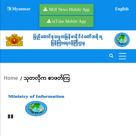
Skip
Myanmar
English
to
MOI News Mobile App
main
mTube Mobile App
content
Home
သုတလိုက စာဖတ်ကြ
/
Breadcrumb
Pause