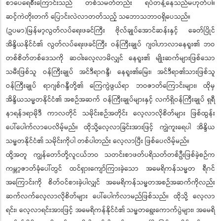
စာပေရေစီးကြောင်းသည် တစ်သမတ်တည်း ရပ်တန့်နေသည်မဟုတ်ပါ။
ဆင့်ကဲတိုးတက် ပြောင်းလဲလာတတ်သည့် သဘောသဘာဝရှိပေသည်။
(ဥပမာ)မြန်မာ့လွတ်လပ်ရေးဖခင်ကြီး ဗိုလ်ချုပ်အောင်ဆန်းနှင့် ခေတ်ပြိုင်
အိန္ဒိယနိုင်ငံ၏ လွတ်လပ်ရေးဖခင်ကြီး ဝန်ကြီးချုပ် ဂျဝါဟာလာနေရူး၏ ဘဝ
တစ်စိတ်တစ်ဒေသကို ဆဝါးလေ့လာမိလျှင် နေရူး၏ မျိုးဆက်များဖြစ်သော
သမီးဖြစ်သူ ဝန်ကြီးချုပ် အင်ဒီရာဂန္ဒီ၊ နေရူး၏မြေး၊ အင်ဒီရာ၏သားဖြစ်သူ
ဝန်ကြီးချုပ် ရာဂျစ်ဂန္ဒီတို့၏ ကြေကွဲဖွယ်ရာ ဘဝဇာတ်ကြောင်းများ၊ ထိုမှ
အိန္ဒိယသမ္မတနိုင်ငံ၏ အစဉ်အဆက် ဝန်ကြီးချုပ်များနှင့် လက်ရှိဝန်ကြီးချုပ် ရှရီ
နာရန်ဒရာမိုဒီ ကာလတိုင် သမိုင်းစဉ်အတိုင်း လေ့လာလိုစိတ်များ ဖြစ်ထွန်း
ပေါ်ပေါက်လာပေလိမ့်မည်။ ထိုသို့လေ့လာခြင်းအားဖြင့် ကျွဲကူးရေပါ အိန္ဒိယ
သမ္မတနိုင်ငံ၏ သမိုင်းကိုပါ တစ်ပါတည်း လေ့လာပြီး ဖြစ်ပေလိမ့်မည်။
ထို့အတူ ကျွန်တော်တို့လူငယ်ဘဝ သတင်းစာဖတ်ပရိသတ်တစ်ဦးဖြစ်ခဲ့စဉ်က
ကမ္ဘာ့ဇာတ်ခုံပေါ်တွင် ထင်ရှားကျော်ကြားခဲ့သော အမေရိကန်သမ္မတ ရီဂင်
အကြောင်းကို စိတ်ဝင်စားခဲ့ပါလျှင် အမေရိကန်သမ္မတအစဉ်အဆက်ကိုလည်း
ဆက်လက်လေ့လာလိုစိတ်များ ပေါ်ပေါက်လာမည်ဖြစ်သည်။ ထိုသို့ လေ့လာ
ရင်း၊ လေ့လာရင်းအားဖြင့် အမေရိကန်နိုင်ငံ၏ သမ္မတရွေးကောက်ပွဲများ၊ အမေရိ