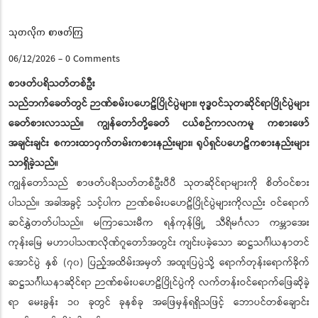
သုတလိုက စာဖတ်ကြ
06/12/2026
-
0 Comments
စာဖတ်ပရိသတ်တစ်ဦး
သည်ဘက်ခေတ်တွင် ဉာဏ်စမ်းပဟေဠိပြိုင်ပွဲများ၊ ဗုဒ္ဓဝင်သုတဆိုင်ရာပြိုင်ပွဲများ
ခေတ်စားလာသည်။ ကျွန်တော်တို့ခေတ် ငယ်စဉ်ကာလကမူ ကစားဖော်
အချင်းချင်း စကားထာဝှက်တမ်းကစားနည်းများ၊ ရုပ်ရှင်ပဟေဠိကစားနည်းများ
သာရှိခဲ့သည်။
ကျွန်တော်သည် စာဖတ်ပရိသတ်တစ်ဦးပီပီ သုတဆိုင်ရာများကို စိတ်ဝင်စား
ပါသည်။ အခါအခွင့် သင့်ပါက ဉာဏ်စမ်းပဟေဠိပြိုင်ပွဲများကိုလည်း ဝင်ရောက်
ဆင်နွှဲတတ်ပါသည်။ မကြာသေးမီက ရန်ကုန်မြို့ သီရိမင်္ဂလာ ကမ္ဘာအေး
ကုန်းမြေ မဟာပါသဏလိုဏ်ဂူတော်အတွင်း ကျင်းပခဲ့သော ဆဋ္ဌသင်္ဂါယနာတင်
အောင်ပွဲ နှစ် (၇၀) ပြည့်အထိမ်းအမှတ် အထူးပြပွဲသို့ ရောက်တုန်းရောက်ခိုက်
ဆဋ္ဌသင်္ဂါယနာဆိုင်ရာ ဉာဏ်စမ်းပဟေဠိပြိုင်ပွဲကို လက်တန်းဝင်ရောက်ဖြေဆိုခဲ့
ရာ မေးခွန်း ၁၀ ခုတွင် ခုနစ်ခု အဖြေမှန်ရရှိသဖြင့် ဘောပင်တစ်ချောင်း