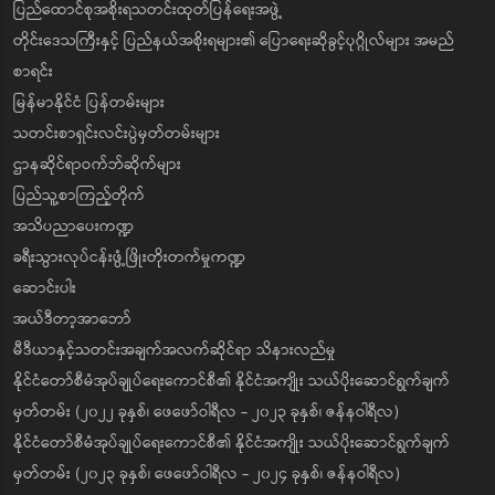
ပြည်ထောင်စုအစိုးရသတင်းထုတ်ပြန်ရေးအဖွဲ့
တိုင်းဒေသကြီးနှင့် ပြည်နယ်အစိုးရများ၏ ပြောရေးဆိုခွင့်ပုဂ္ဂိုလ်များ အမည်
စာရင်း
မြန်မာနိုင်ငံ ပြန်တမ်းများ
သတင်းစာရှင်းလင်းပွဲမှတ်တမ်းများ
ဌာနဆိုင်ရာဝက်ဘ်ဆိုက်များ
ပြည်သူ့စာကြည့်တိုက်
အသိပညာပေးကဏ္ဍ
ခရီးသွားလုပ်ငန်းဖွံ့ဖြိုးတိုးတက်မှုကဏ္ဍ
ဆောင်းပါး
အယ်ဒီတာ့အာဘော်
မီဒီယာနှင့်သတင်းအချက်အလက်ဆိုင်ရာ သိနားလည်မှု
နိုင်ငံတော်စီမံအုပ်ချုပ်ရေးကောင်စီ၏ နိုင်ငံအကျိုး သယ်ပိုးဆောင်ရွက်ချက်
မှတ်တမ်း (၂၀၂၂ ခုနှစ်၊ ဖေဖော်ဝါရီလ - ၂၀၂၃ ခုနှစ်၊ ဇန်နဝါရီလ)
နိုင်ငံတော်စီမံအုပ်ချုပ်ရေးကောင်စီ၏ နိုင်ငံအကျိုး သယ်ပိုးဆောင်ရွက်ချက်
မှတ်တမ်း (၂၀၂၃ ခုနှစ်၊ ဖေဖော်ဝါရီလ - ၂၀၂၄ ခုနှစ်၊ ဇန်နဝါရီလ)