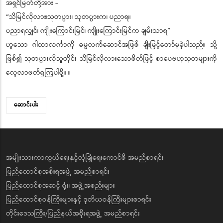
အရှင်မြတ်တို့အား -
“သိမြင်လိုလား၊သုတပွား၊ သုတပွားက၊ ပညာရ။
ပညာရလျှင်၊ ကျိုးကြောင်းမြင်၊ ကျိုးကြောင်းမြင်က ချမ်းသာရ”
ဟူသော ဂါထာလင်္ကာကို ဓမ္မလက်ဆောင်အဖြစ် ချီးမြှင့်တော်မူခဲ့ပါသည်။ သို့
ဖြစ်၍ သုတပွားလိုသူတိုင်း သိမြင်လိုလားသောစိတ်ဖြင့် စာပေဗဟုသုတများကို
လေ့လာဖတ်ရှုကြပါစို့။ ။
ဆောင်းပါး
အမျိုးသားကာကွယ်ရေးနှင့်လုံခြုံရေးကောင်စီ အမည်စာရင်း
ပြည်ထောင်စုအစိုးရအဖွဲ့ အမည်စာရင်း
ပြည်ထောင်စုအဆင့် ရုံး၊ အဖွဲ့အစည်းများ
ပြည်ထောင်စုဝန်ကြီးများနှင့် ဒုတိယဝန်ကြီးများစာရင်း
တိုင်းဒေသကြီး/ပြည်နယ်အစိုးရအဖွဲ့ အမည်စာရင်း