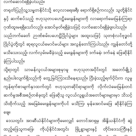
လက်ဆောင်ရရှိခဲ့ပါသည်။
တရုတ်ပြည်သူ့သမ္မတနိုင်ငံသို့ လေ့လာရေးခရီး ရောက်ရှိစဉ်ကလည်း သူတို့နိုင်ငံ
နှင့် ဆက်စပ်သည့် ဗဟုသုတပဟေဠိမေးခွန်းများကို လာရောက်မေးမြန်းကြရာ
ဂုဏ်ထူးမရရှိသော်လည်း အောင်မှတ်ရရှိခဲ့သဖြင့် လက်ဆောင်ရရှိခဲ့ဖူးပါသည်။
သည်ဘက်ခေတ် ဉာဏ်စမ်းပဟေဠိပြိုင်ပွဲများ အထူးသဖြင့် သုတစုံလင်ဗုဒ္ဓဝင်
ပြိုင်ပွဲတို့တွင် ဆုရလူငယ်မောင်မယ်များ အလွန်တော်ကြပါသည်။ ကျွန်တော်တို့
မသိသေးသည့်၊ လက်လှမ်းမမီခဲ့သည့် မေးခွန်းများကို ဒက်ခနဲ၊ ဒက်ခနဲ ဖြေဆိုနိုင်
ခဲ့ကြပါသည်။
သို့ရာတွင် သာမန်လူငယ်အများစုမှာမူ ဗဟုသုတအပိုင်းတွင် အတော်ချို့ငဲ့
နည်းပါးလျက်ရှိသည်ကို တွေ့မြင်ကြားသိနေရသည်။ ပြီးခဲ့သည့်ရက်ပိုင်းက လူမှု
ကွန်ရက်စာမျက်နှာထက်တွင် ဗဟုသုတဆိုင်ရာများကို လိုက်လံမေးမြန်းတင်
ဆက်မှုအစီအစဉ်တစ်ခုတွင် ဖြေဆိုသူ လူငယ်လူရွယ်အတော်များများမှာ သိသင့်
သိထိုက်သည့် အခြေခံမေးခွန်းများကိုပင် မသိကြ၊ မှန်အောင်မဖြေ ဆိုနိုင်ခဲ့ကြ
ချေ။
ဒေသတွင်း အာဆီယံနိုင်ငံများကိုမေးလျှင် တောင်အာရှမှ အိန္ဒိယနိုင်ငံကို ဆွဲ
ထည့်ဖြေသူကဖြေ၊ ကိုယ့်နိုင်ငံအတွင်း မြို့ရွာများနှင့် တိုင်းဒေသကြီးနှင့်