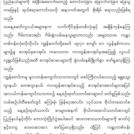
ပြည်နယ်များကို အမြီးအမောက်မတည့် တောင်တခြား မြောက်တခြား ဖြေသူ
ကဖြေနှင့် ရယ်စရာကောင်းသလို အနာဂတ်အတွက် စိုးရိမ် စရာလည်းဖြစ်ရ
သည်။
ယနေ့ခေတ်လူငယ်အများစုက လက်ကိုင်ဖုန်းတစ်လုံးနှင့် အချိန်ကုန်နေကြ
သည်။ ဂိမ်းကစားရင်း ဂိမ်းစွဲလမ်းနေသူများကလည်း အများသား။ ကမ္ဘာ
တစ်ဝန်းလုံးလိုလိုပင်။ ကျွန်တော်တို့ခေတ် ၁၉၇၀ ကျော်၊ ၈၀ လွန်နှစ်ကာလ
များ၌မူ စာအုပ်မှစာအုပ်။ ကလေးဘဝ ကာတွန်းစာအုပ်မှအစပြု၍ လူငယ်
လူရွယ်ဖြစ်သည်အထိ စာအုပ်စာပေများကို စွဲလမ်းနှစ်ခြိုက်စွာ ဖတ်ရှုလေ့ရှိကြ
သည်။
ကျွန်တော်ကမူ မူလတန်းကျောင်းသားဘဝတွင် ဖခင်ကြီးဝယ်ပေးသည့် ရွှေသွေး
ဂျာနယ်၊ တေဇဂျာနယ်၊ ကာတွန်းစာအုပ်စသည့် စာအုပ်စာစောင်များအပြင်
အလယ်တန်းကျောင်းသားဘဝ၌ နေ့စဉ်ထုတ်သတင်းစာများပါ ဖတ်ရှုဖြစ်သည်။
လမ်းစဉ်ပါတီခေတ်တွင် ကြေးမုံ၊ မြန်မာ့အလင်း၊ လုပ်သား၊ ဗိုလ်တထောင်စ
သည့် နေ့စဉ်ထုတ်သတင်း စာများအနက် ဗိုလ်တထောင်သတင်းစာတွင်
ပြည်နယ်နှင့်တိုင်း ဘောလုံးပြိုင်ပွဲအပါအဝင် အားကစားသတင်းများကို ဓာတ်ပုံ
နှင့်တကွ ဝေဝေဆာဆာ ဖော်ပြလေ့ရှိသည်။ ထို့ပြင် ကမ္ဘာတစ်ဝန်း