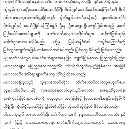
ကန်၏ ဒီမိုကရေစီစနစ်များကိုပါ တစ်ပါတည်းလေ့လာပြီး ဖြစ်ပေလိမ့်မည်။
ထိုနည်းတူ အမျိုးသားခေါင်းဆောင်ကြီး ဗိုလ်ချုပ်အောင်ဆန်းအကြောင်းကို စိတ်
ဝင်တစားလေ့လာဖတ်ရှုခဲ့ပြီးလျှင် ဗိုလ်ချုပ်အောင်ဆန်းနှင့် ရဲဘော်သုံးကျိပ်၊
ဗိုလ်ချုပ်နှင့် ခေတ်ပြိုင်ဝန်ကြီးချုပ် ဦးနု၊ ဦးဗဆွေ၊ ဦးကျော်ငြိမ်းစသည့် ခေတ်
ပြိုင်ခေါင်းဆောင်များကို ဆက်လက်လေ့လာလိုစိတ်များ ဆင့်ကဲဖြစ်ထွန်း
ပေါက်ဖွားလာပေလိမ့်မည်။ ထိုမှ မြန်မာနိုင်ငံ၏ သမိုင်းကြောင်းကို
မြင်ကွင်းကျယ်အဖြစ် တစ်ဆက်တစ်စပ်တည်း မြင်တွေ့နိုင်မည် ဖြစ်ပေသည်။
မျိုးဆက်သစ်လူငယ်မောင်မယ်များအနေဖြင့် ကျယ်ပြန့်သော ပြည်တွင်းပြည်ပ
ဗဟုသုတများ မပြည့်စုံသေးသည့်တိုင် သိသင့်သိထိုက်ရမည်ဖြစ်သော အခြေခံ
ဗဟုသုတပိုင်းဆိုင်ရာများကိုတော့ သိရှိဖို့ လိုအပ်သည်။
ဗဟုသုတရှိသူသည် သူများယောင်တိုင်း လိုက်ယောင်တတ်သူမဟုတ်ပေ။
သူများပါးစပ်ဖျားဖြင့် လမ်းဆုံးနေတတ်သူလည်းမဟုတ်။ အရေးကိစ္စတစ်ခု၊
အကြောင်းခြင်းရာတစ်ခုကို ဗဟုသုတ အခြေခံဖြင့် ပြဿနာ၏အရင်းအမြစ်ကို
သိရှိပြီး ကိုယ်ပိုင်ဉာဏ်ဖြင့် ခွဲခြမ်းစိတ်ဖြာ သုံးသပ်ဆုံးဖြတ် နိုင်သူဖြစ်သည်။
ပါမောက္ခချုပ် ဆရာတော်ကြီး ဒေါက်တာ အရှင် နန္ဒမာလာဘိဝံသကလည်း နှစ်
(၃၀) ပြည့် မဟာသုဗောဓာရုံကျောင်းတိုက်နေ့အခါသမယတွင် သောတုဇန