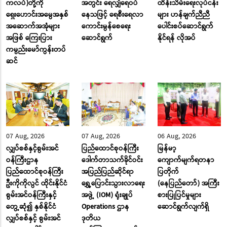
ကလပ်)တို့ကို
အတွင်း ရေလျှံရေဝပ်
ထိန်းသိမ်းရေးလုပ်ငန်း
ရှေးဟောင်းအမွေအနှစ်
နေသဖြင့် ရေစီးရေလာ
များ ဟန်ချက်ညီညီ
အဆောက်အအုံများ
ကောင်းမွန်စေရေး
ပေါင်းစပ်ဆောင်ရွက်
အဖြစ် ကြေးပြား
ဆောင်ရွက်
နိုင်ရန် လိုအပ်
ကမ္ပည်းမော်ကွန်းတပ်
ဆင်
07 Aug, 2026
07 Aug, 2026
06 Aug, 2026
လျှပ်စစ်နှင့်စွမ်းအင်
ပြည်ထောင်စုဝန်ကြီး
မြန်မာ့
ဝန်ကြီးဌာန
ဒေါက်တာသက်ခိုင်ဝင်း
ကျောက်မျက်ရတနာ
ပြည်ထောင်စုဝန်ကြီး
အပြည်ပြည်ဆိုင်ရာ
ပြတိုက်
ဦးကိုကိုလွင် ထိုင်းနိုင်ငံ
ရွှေ့ပြောင်းသွားလာရေး
(နေပြည်တော်) အကြီး
စွမ်းအင်ဝန်ကြီးနှင့်
အဖွဲ့ (IOM) ရုံးချုပ်
စားပြုပြင်မှုများ
တွေ့ဆုံ၍ နှစ်နိုင်ငံ
Operations ဌာန
ဆောင်ရွက်လျက်ရှိ
လျှပ်စစ်နှင့် စွမ်းအင်
ဒုတိယ