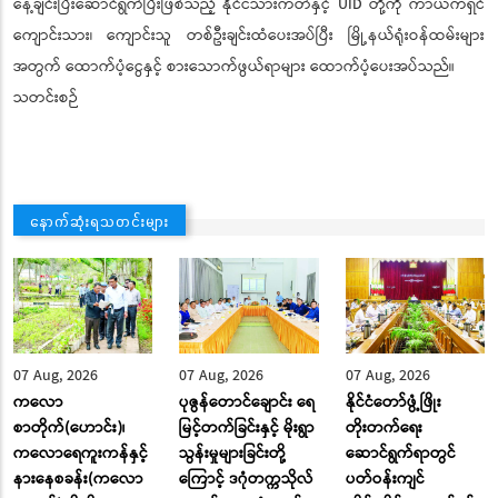
နေ့ချင်းပြီးဆောင်ရွက်ပြီးဖြစ်သည့် နိုင်ငံသားကတ်နှင့် UID တို့ကို ကာယကံရှင်
ကျောင်းသား၊ ကျောင်းသူ တစ်ဦးချင်းထံပေးအပ်ပြီး မြို့နယ်ရုံးဝန်ထမ်းများ
အတွက် ထောက်ပံ့ငွေနှင့် စားသောက်ဖွယ်ရာများ ထောက်ပံ့ပေးအပ်သည်။
သတင်းစဉ်
နောက်ဆုံးရသတင်းများ
07 Aug, 2026
07 Aug, 2026
07 Aug, 2026
ကလော
ပုဇွန်တောင်ချောင်း ရေ
နိုင်ငံတော်ဖွံ့ဖြိုး
စာတိုက်(ဟောင်း)၊
မြင့်တက်ခြင်းနှင့် မိုးရွာ
တိုးတက်ရေး
ကလောရေကူးကန်နှင့်
သွန်းမှုများခြင်းတို့
ဆောင်ရွက်ရာတွင်
နားနေစခန်း(ကလော
ကြောင့် ဒဂုံတက္ကသိုလ်
ပတ်ဝန်းကျင်