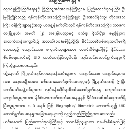
နေပြည်တော် ဇွန် ၁
လူဝင်မှုကြီးကြပ်ရေးနှင့် ပြည်သူ့အင်အားဝန်ကြီးဌာန ပြည်ထောင်စုဝန်ကြီး ဦး
မြင့်ကြိုင်သည် ရန်ကုန်တိုင်းဒေသကြီးဝန်ကြီးချုပ် ဦးအောင်နိုင်သူ၊ တိုင်းဒေသ
ကြီး ဝန်ကြီးများနှင့်အတူ ယနေ့နံနက်ပိုင်းတွင် ရန်ကုန်တိုင်းဒေသကြီး၊ သာကေ
တမြို့နယ်၊ အမှတ် (၂) အခြေခံပညာနှင့် စက်မှု၊ စိုက်ပျိုး၊ မွေးမြူရေး
အထက်တန်းကျောင်း၌ အသက်(၁၀)နှစ်ပြည့်ပြီး နိုင်ငံသားစိစစ်ရေးကတ်မရရှိ
သေးသည့် ကျောင်းသား၊ ကျောင်းသူများအား လမင်းစီမံချက်ဖြင့် နိုင်ငံသား
စိစစ်ရေးကတ်နှင့် UID ထုတ်ပေးခြင်းလုပ်ငန်း ကွင်းဆင်းဆောင်ရွက်နေမှုကို
ကြည့်ရှုအားပေးသည်။
ထို့နောက် မြို့နယ်ကျန်းမာရေးဝန်ထမ်းများက ကျောင်းသား၊ ကျောင်းသူများ
အား သွေးအမျိုးအစား စစ်ဆေးဆောင်ရွက်ပေးနေမှုနှင့် မြို့နယ်အဆင့် (၅)ဦး
ကော်မတီအဖွဲ့ဝင်များက လုပ်ငန်းဆိုင်ရာစိစစ်ဆောင်ရွက်နေမှု၊ ကျောင်းသား၊
ကျောင်းသူများအား နိုင်ငံသားကတ်ထုတ်ပေးနေမှုနှင့် နိုင်ငံသားစိစစ်ရေးကတ်ရှိ
ပြီးသူများအား e-ID စနစ် ဖြင့် Biographic/ Biometric ကောက်ယူ၍ UID
ဆောင်ရွက်ပေးနေမှုအခြေအနေများကို လှည့်လည်ကြည့်ရှုအားပေးသည်။
ယင်းနောက် ပြည်ထောင်စုဝန်ကြီးနှင့် တာဝန်ရှိသူများက လမင်းစီမံချက်ဖြင့်