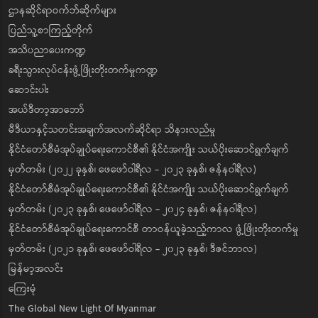
ဌာနဆိုင်ရာဝက်ဘ်ဆိုက်များ
ပြည်သူ့စာကြည့်တိုက်
အသိပညာပေးကဏ္ဍ
ခရီးသွားလုပ်ငန်းဖွံ့ဖြိုးတိုးတက်မှုကဏ္ဍ
ဆောင်းပါး
အယ်ဒီတာ့အာဘော်
မီဒီယာနှင့်သတင်းအချက်အလက်ဆိုင်ရာ သိနားလည်မှု
နိုင်ငံတော်စီမံအုပ်ချုပ်ရေးကောင်စီ၏ နိုင်ငံအကျိုး သယ်ပိုးဆောင်ရွက်ချက်
မှတ်တမ်း (၂၀၂၂ ခုနှစ်၊ ဖေဖော်ဝါရီလ - ၂၀၂၃ ခုနှစ်၊ ဇန်နဝါရီလ)
နိုင်ငံတော်စီမံအုပ်ချုပ်ရေးကောင်စီ၏ နိုင်ငံအကျိုး သယ်ပိုးဆောင်ရွက်ချက်
မှတ်တမ်း (၂၀၂၃ ခုနှစ်၊ ဖေဖော်ဝါရီလ - ၂၀၂၄ ခုနှစ်၊ ဇန်နဝါရီလ)
နိုင်ငံတော်စီမံအုပ်ချုပ်ရေးကောင်စီ တာဝန်ယူခဲ့သည့်ကာလ ဖွံ့ဖြိုးတိုးတက်မှု
မှတ်တမ်း (၂၀၂၁ ခုနှစ်၊ ဖေဖော်ဝါရီလ - ၂၀၂၃ ခုနှစ်၊ ဒီဇင်ဘာလ)
မြန်မာ့အလင်း
ကြေးမုံ
The Global New Light Of Myanmar