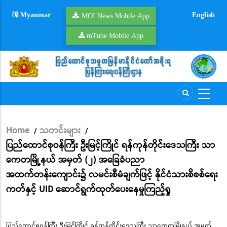
Skip
Myanmar
English
to
MOI News Mobile App
main
mTube Mobile App
content
Home
သတင်းများ
/
/
Breadcrumb
ပြည်ထောင်စုဝန်ကြီး ဦးမြင့်ကြိုင် ရန်ကုန်တိုင်းဒေသကြီး သာ
ကေတမြို့နယ် အမှတ် (၂) အခြေခံပညာ
အထက်တန်းကျောင်း၌ လမင်းစီမံချက်ဖြင့် နိုင်ငံသားစိစစ်ရေး
ကတ်နှင့် UID ဆောင်ရွက်ထုတ်ပေးနေမှုကြည့်ရှု
ပြည်ထောင်စုဝန်ကြီး ဦးမြင့်ကြိုင် ရန်ကုန်တိုင်းဒေသကြီး သာကေတမြို့နယ် အမှတ်