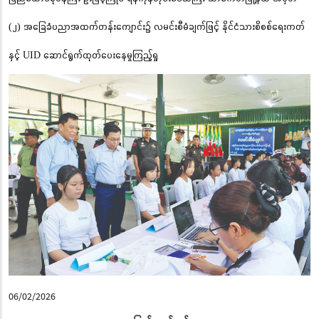
(၂) အခြေခံပညာအထက်တန်းကျောင်း၌ လမင်းစီမံချက်ဖြင့် နိုင်ငံသားစိစစ်ရေးကတ်
နှင့် UID ဆောင်ရွက်ထုတ်ပေးနေမှုကြည့်ရှု
06/02/2026