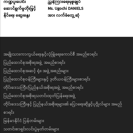
ကဏ္ဍပူးပေါင်း
ညွှန်ကြားရေးမှူးချုပ်
ဆောင်ရွက်မှုတိုးမြှင့်
Ms. Ugochi DANIELS
နိုင်ရေး ဆွေးနွေး
အား လက်ခံတွေ့ဆုံ
အမျိုးသားကာကွယ်ရေးနှင့်လုံခြုံရေးကောင်စီ အမည်စာရင်း
ပြည်ထောင်စုအစိုးရအဖွဲ့ အမည်စာရင်း
ပြည်ထောင်စုအဆင့် ရုံး၊ အဖွဲ့အစည်းများ
ပြည်ထောင်စုဝန်ကြီးများနှင့် ဒုတိယဝန်ကြီးများစာရင်း
တိုင်းဒေသကြီး/ပြည်နယ်အစိုးရအဖွဲ့ အမည်စာရင်း
ပြည်ထောင်စုအစိုးရသတင်းထုတ်ပြန်ရေးအဖွဲ့
တိုင်းဒေသကြီးနှင့် ပြည်နယ်အစိုးရများ၏ ပြောရေးဆိုခွင့်ပုဂ္ဂိုလ်များ အမည်
စာရင်း
မြန်မာနိုင်ငံ ပြန်တမ်းများ
သတင်းစာရှင်းလင်းပွဲမှတ်တမ်းများ