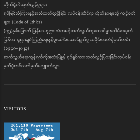
တိုက်ရိုက်ထုတ်လွှင့်မှုများ
ရုပ်မြင်သံကြားနှင့်အသံထုတ်လွှင့်ခြင်း လုပ်ငန်းဆိုင်ရာ လိုက်နာရမည့် ကျင့်ဝတ်
များ (Code of Ethics)
(၇၅)နှစ်မြောက် မြန်မာ-ရုရှား သံတမန်ဆက်သွယ်ထူထောင်မှုအထိမ်းအမှတ်
မြန်မာ-ရုရှားချစ်ကြည်ရေးနှင့်ပူးပေါင်းဆောင်ရွက်မှု သမိုင်းဓာတ်ပုံမှတ်တမ်း
(၁၉၄၈-၂၀၂၃)
ဆက်သွယ်ရေးကွန်ရက်ကိုအသုံးပြု၍ ရုပ်ရှင်ကားထုတ်လွှင့်ပြသခြင်းလုပ်ငန်း
မှတ်ပုံတင်လက်မှတ်လျှောက်လွှာ
VISITORS