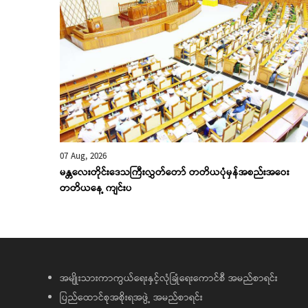
07 Aug, 2026
မန္တလေးတိုင်းဒေသကြီးလွှတ်တော် တတိယပုံမှန်အစည်းအဝေး
တတိယနေ့ ကျင်းပ
အမျိုးသားကာကွယ်ရေးနှင့်လုံခြုံရေးကောင်စီ အမည်စာရင်း
ပြည်ထောင်စုအစိုးရအဖွဲ့ အမည်စာရင်း