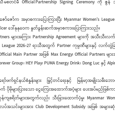
တင်မီ Official Partnership Signing Ceremony ကို ဇွန် ၁၁
္ဌ ဦးဇော်ဇော်က အမှာစကားပြောကြားပြီး Myanmar Women’s League 2026
fficer ဒေါ်နုနုဝေက နှုတ်ခွန်းဆက်အမှာစကားပြောကြားသည်။
artners များအကြား Partnership Agreement များကို အသီးသီးလက်မ
e 2026-27 ရာသီအတွက် Partner ကုမ္ပဏီများနှင့် လက်တွဲခြင်းမှ 
ီး Official Main Partner အဖြစ် Max Energy၊ Official Partners မျ
orever Group ၊ HEY Play၊ PUMA Energy Drink ၊ Dong Luc နှင့် Alpi
်ဖက်ရှင်နယ်စံနှုန်းများ မြှင့်တင်ရေးနှင့် မြန်မာ့အမျိုးသမီး
ုမိုများပြားသော ငွေကြေးအထောက်အပံ့များ ပေးအပ်မည်ဖြစ်ကာ အခြေ
သော ကုန်ကျစရိတ်များအတွက်လည်း သီးခြားထောက်ပံ့မှု၊ Myanmar
ော ကလပ်အသင်းများအား Club Development Subsidy အဖြစ် အများဆု