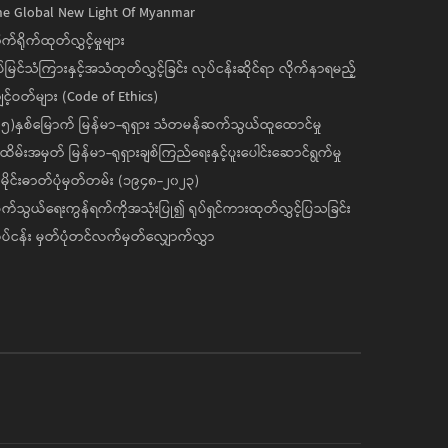
he Global New Light Of Myanmar
ုက်ရိုက်ထုတ်လွှင့်မှုများ
ပ်မြင်သံကြားနှင့်အသံထုတ်လွှင့်ခြင်း လုပ်ငန်းဆိုင်ရာ လိုက်နာရမည့်
င့်ဝတ်များ (Code of Ethics)
၅)နှစ်မြောက် မြန်မာ-ရုရှား သံတမန်ဆက်သွယ်ထူထောင်မှု
ိမ်းအမှတ် မြန်မာ-ရုရှားချစ်ကြည်ရေးနှင့်ပူးပေါင်းဆောင်ရွက်မှု
ိုင်းဓာတ်ပုံမှတ်တမ်း (၁၉၄၈-၂၀၂၃)
်သွယ်ရေးကွန်ရက်ကိုအသုံးပြု၍ ရုပ်ရှင်ကားထုတ်လွှင့်ပြသခြင်း
ပ်ငန်း မှတ်ပုံတင်လက်မှတ်လျှောက်လွှာ