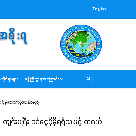
English
ဆိုင်ရာများ
ဝန်ကြီးဌာနအကြောင်း
ိုမိုထောက်ပံ့ပေးနိုင်မည်
ပြီး ဝင်ငွေပိုမိုရရှိသဖြင့် ကလပ်