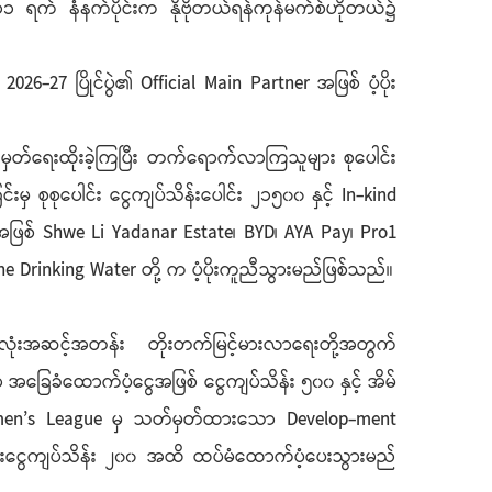
 ရက် နံနက်ပိုင်းက နိုဗိုတယ်ရန်ကုန်မက်စ်ဟိုတယ်၌
-27 ပြိုင်ပွဲ၏ Official Main Partner အဖြစ် ပံ့ပိုး
ှတ်ရေးထိုးခဲ့ကြပြီး တက်ရောက်လာကြသူများ စုပေါင်း
စုစုပေါင်း ငွေကျပ်သိန်းပေါင်း ၂၁၅၀၀ နှင့် In-kind
ားအဖြစ် Shwe Li Yadanar Estate၊ BYD၊ AYA Pay၊ Pro1
ne Drinking Water တို့ က ပံ့ပိုးကူညီသွားမည်ဖြစ်သည်။
ဘောလုံးအဆင့်အတန်း တိုးတက်မြင့်မားလာရေးတို့အတွက်
ခံထောက်ပံ့ငွေအဖြစ် ငွေကျပ်သိန်း ၅၀၀ နှင့် အိမ်
 Women’s League မှ သတ်မှတ်ထားသော Develop-ment
ံးငွေကျပ်သိန်း ၂၀၀ အထိ ထပ်မံထောက်ပံ့ပေးသွားမည်