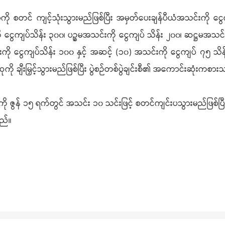
ု စတင် ကျင့်သုံးသွားမည်ဖြစ်ပြီး အမှတ်ပေးချန်ပီယံအသင်းကို ငွ
ေကျပ်သိန်း ၃၀၀၊ ပဉ္စမအသင်းကို ငွေကျပ် သိန်း ၂၀၀၊ ဆဋ္ဌမအသင်း
ို ငွေကျပ်သိန်း ၁၀၀ နှင့် အဆင့် (၁၀) အသင်းကို ငွေကျပ် ၇၅ သိ
ကို ချီးမြှင့်သွားမည်ဖြစ်ပြီး ပွဲစဉ်တစ်ပွဲချင်းစီ၏ အကောင်းဆုံးကစားသ
ို ဇွန် ၁၅ ရက်တွင် အသင်း ၁၀ သင်းဖြင့် စတင်ကျင်းပသွားမည်ဖြစ်ပြီး Fr
သည်။