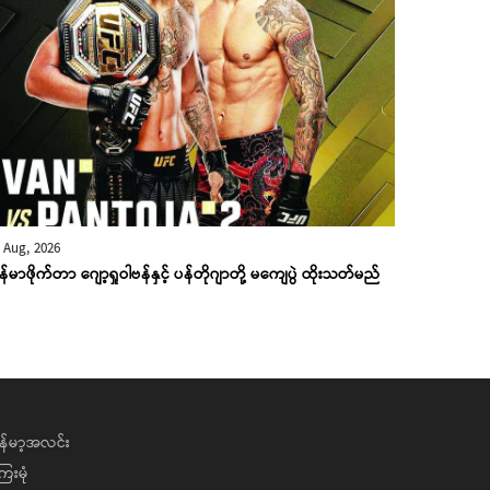
 Aug, 2026
န်မာဖိုက်တာ ဂျော့ရှုဝါဗန်နှင့် ပန်တိုဂျာတို့ မကျေပွဲ ထိုးသတ်မည်
န်မာ့အလင်း
ေးမုံ