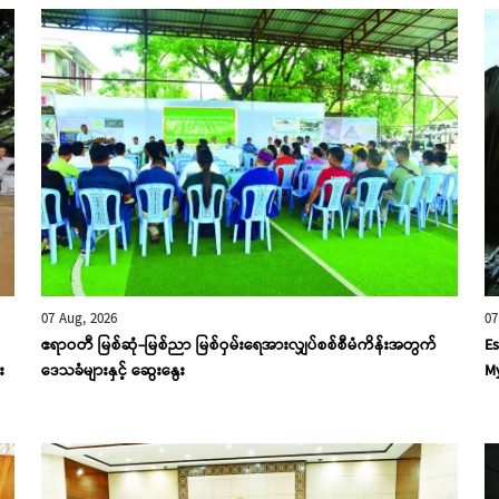
07 Aug, 2026
07
ဧရာဝတီ မြစ်ဆုံ-မြစ်ညာ မြစ်ဝှမ်းရေအားလျှပ်စစ်စီမံကိန်းအတွက်
Es
း
ဒေသခံများနှင့် ဆွေးနွေး
My