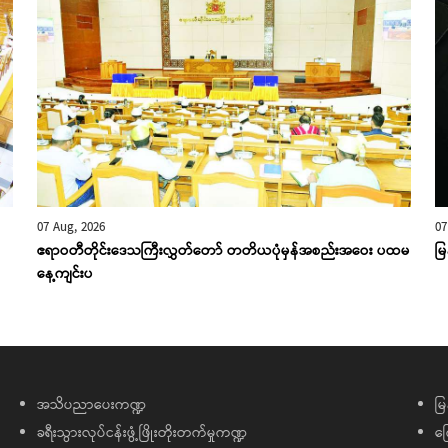
07 Aug, 2026
07
ဧရာဝတီတိုင်းဒေသကြီးလွှတ်တော် တတိယပုံမှန်အစည်းအဝေး ပထမ
မြ
နေ့ကျင်းပ
အသိပညာပေးကဏ္ဍ
မြ
ခရီးသွားလုပ်ငန်းဖွံ့ဖြိုးတိုးတက်မှုကဏ္ဍ
ကြ