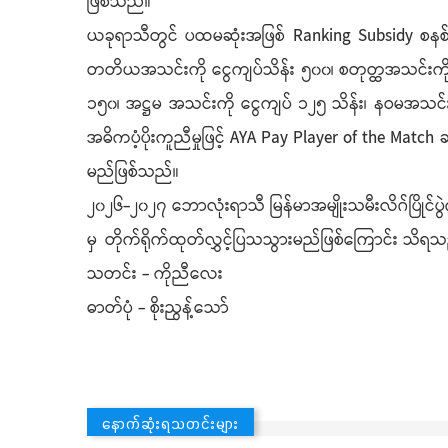
ဖြစ်သည်။
ယခုရာသီတွင် ပထမဆုံးအဖြစ် Ranking Subsidy စနစ်ကိ
တတိယအသင်းကို ငွေကျပ်သိန်း ၅၀၀၊ စတုတ္ထအသင်းကို ငွ
၁၅၀၊ အဋ္ဌမ အသင်းကို ငွေကျပ် ၁၂၅ သိန်း၊ နဝမအသင်းက
အဓိကပံ့ပိုးကူညီမှုဖြင့် AYA Pay Player of the Match ဆု
မည်ဖြစ်သည်။
၂၀၂၆-၂၀၂၇ ဘောလုံးရာသီ မြန်မာအမျိုးသမီးလိဂ်ပြိုင်ပွဲက
မှ တိုက်ရိုက်ထုတ်လွှင့်ပြသသွားမည်ဖြစ်ကြောင်း သိရ
သတင်း - ကိုညီလေး
ဓာတ်ပုံ - စိုးညွန့်သော်
နောက်ဆုံးရသတင်းများ