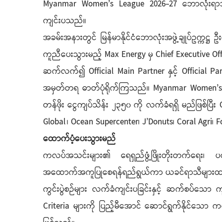
Myanmar Women’s League 2026-27 ဘောလုံးရာသီ မစ
ကျင်းပသည်။
အခမ်းအနားတွင် မြန်မာနိုင်ငံဘောလုံးအဖွဲ့ချုပ်ဥက္ကဋ
ကူညီပေးသွားမည့် Max Energy မှ Chief Executive O
ဆက်လက်၍ Official Main Partner နှင့် Official P
အမှတ်တရ ဓာတ်ပုံရိုက်ကြသည်။ Myanmar Women’s Leagu
တန်ဖိုး ငွေကျပ်သိန်း ၂၃၅၀ ကို လက်ခံရရှိ မည်ဖြစ်ပြ
Global ၊ Ocean Supercenter၊ J’Donuts၊ Coral Agri၊ F
ထောက်ပံ့ပေးသွားမည်
ကလပ်အသင်းများ၏ ရေရှည်ဖွံ့ဖြိုးတိုးတက်ရေး၊ ပရော
အထောက်အကူပြုစေရန်ရည်ရွယ်ကာ ယခင်ရာသီများထက် ပိ
ကွင်းပွဲစဉ်များ လက်ခံကျင်းပခြင်းနှင့် ဆက်စပ်
Criteria များကို ပြည့်မီအောင် ဆောင်ရွက်နိုင်သ