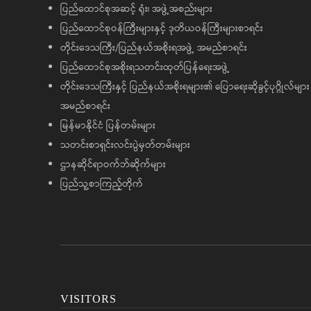
ပြည်ထောင်စုအဆင့် ရုံး၊ အဖွဲ့အစည်းများ
ပြည်ထောင်စုဝန်ကြီးများနှင့် ဒုတိယဝန်ကြီးများစာရင်း
တိုင်းဒေသကြီး/ပြည်နယ်အစိုးရအဖွဲ့ အမည်စာရင်း
ပြည်ထောင်စုအစိုးရသတင်းထုတ်ပြန်ရေးအဖွဲ့
တိုင်းဒေသကြီးနှင့် ပြည်နယ်အစိုးရများ၏ ပြောရေးဆိုခွင့်ပုဂ္ဂိုလ်များ
အမည်စာရင်း
မြန်မာနိုင်ငံ ပြန်တမ်းများ
သတင်းစာရှင်းလင်းပွဲမှတ်တမ်းများ
ဌာနဆိုင်ရာဝက်ဘ်ဆိုက်များ
ပြည်သူ့စာကြည့်တိုက်
VISITORS