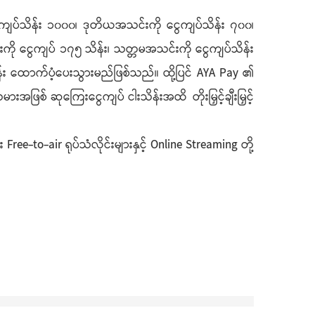
ေကျပ်သိန်း ၁၀၀၀၊ ဒုတိယအသင်းကို ငွေကျပ်သိန်း ၇၀၀၊
ကို ငွေကျပ် ၁၇၅ သိန်း၊ သတ္တမအသင်းကို ငွေကျပ်သိန်း
န်း ထောက်ပံ့ပေးသွားမည်ဖြစ်သည်။ ထို့ပြင် AYA Pay ၏
မားအဖြစ် ဆုကြေးငွေကျပ် ငါးသိန်းအထိ တိုးမြှင့်ချီးမြှင့်
ee-to-air ရုပ်သံလိုင်းများနှင့် Online Streaming တို့