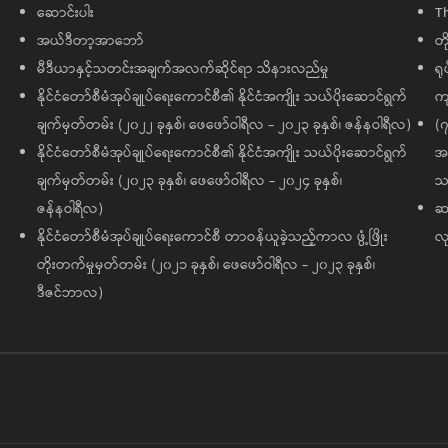
ဆောင်းပါး
T
အယ်ဒီတာ့အာဘော်
တိ
မီဒီယာနှင့်သတင်းအချက်အလက်ဆိုင်ရာ သိနားလည်မှု
ရု
နိုင်ငံတော်စီမံအုပ်ချုပ်ရေးကောင်စီ၏ နိုင်ငံအကျိုး သယ်ပိုးဆောင်ရွက်
ကျ
ချက်မှတ်တမ်း (၂၀၂၂ ခုနှစ်၊ ဖေဖော်ဝါရီလ - ၂၀၂၃ ခုနှစ်၊ ဇန်နဝါရီလ)
(၇
နိုင်ငံတော်စီမံအုပ်ချုပ်ရေးကောင်စီ၏ နိုင်ငံအကျိုး သယ်ပိုးဆောင်ရွက်
အထ
ချက်မှတ်တမ်း (၂၀၂၃ ခုနှစ်၊ ဖေဖော်ဝါရီလ - ၂၀၂၄ ခုနှစ်၊
သမ
ဇန်နဝါရီလ)
ဆက
နိုင်ငံတော်စီမံအုပ်ချုပ်ရေးကောင်စီ တာဝန်ယူခဲ့သည့်ကာလ ဖွံ့ဖြိုး
လု
တိုးတက်မှုမှတ်တမ်း (၂၀၂၁ ခုနှစ်၊ ဖေဖော်ဝါရီလ - ၂၀၂၃ ခုနှစ်၊
ဒီဇင်ဘာလ)