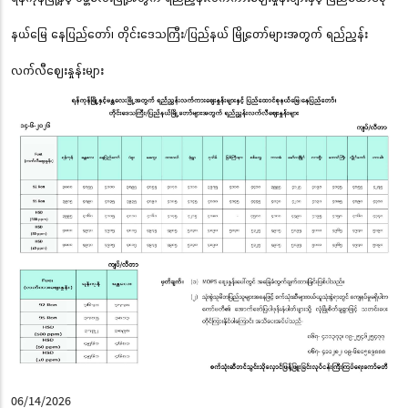
နယ်မြေ နေပြည်တော်၊ တိုင်းဒေသကြီး/ပြည်နယ် မြို့တော်များအတွက် ရည်ညွှန်း
လက်လီဈေးနှုန်းများ
06/14/2026