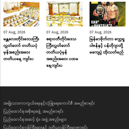
07 Aug, 2026
07 Aug, 2026
07 Aug, 2026
မန္တလေးတိုင်းဒေသကြီး
ဧရာဝတီတိုင်းဒေသ
မြန်မာဖိုက်တာ ဂျော့ရှု
လွှတ်တော် တတိယပုံ
ကြီးလွှတ်တော်
ဝါဗန်နှင့် ပန်တိုဂျာတို့
မှန်အစည်းအဝေး
တတိယပုံမှန်
မကျေပွဲ ထိုးသတ်မည်
တတိယနေ့ ကျင်းပ
အစည်းအဝေး ပထမ
နေ့ကျင်းပ
အမျိုးသားကာကွယ်ရေးနှင့်လုံခြုံရေးကောင်စီ အမည်စာရင်း
ပြည်ထောင်စုအစိုးရအဖွဲ့ အမည်စာရင်း
ပြည်ထောင်စုအဆင့် ရုံး၊ အဖွဲ့အစည်းများ
ပြည်ထောင်စုဝန်ကြီးများနှင့် ဒုတိယဝန်ကြီးများစာရင်း