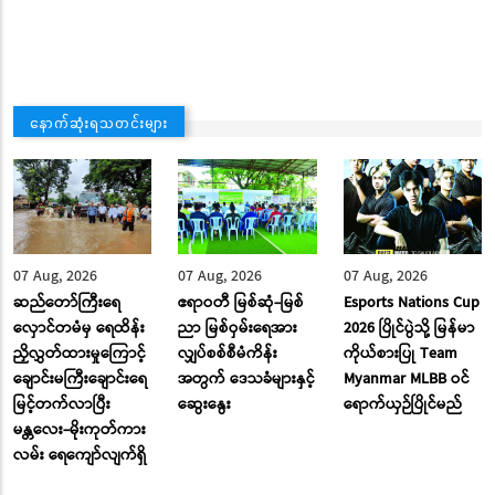
နောက်ဆုံးရသတင်းများ
07 Aug, 2026
07 Aug, 2026
07 Aug, 2026
ဆည်တော်ကြီးရေ
ဧရာဝတီ မြစ်ဆုံ-မြစ်
Esports Nations Cup
လှောင်တမံမှ ရေထိန်း
ညာ မြစ်ဝှမ်းရေအား
2026 ပြိုင်ပွဲသို့ မြန်မာ
ညှိလွှတ်ထားမှုကြောင့်
လျှပ်စစ်စီမံကိန်း
ကိုယ်စားပြု Team
ချောင်းမကြီးချောင်းရေ
အတွက် ဒေသခံများနှင့်
Myanmar MLBB ဝင်
မြင့်တက်လာပြီး
ဆွေးနွေး
ရောက်ယှဉ်ပြိုင်မည်
မန္တလေး-မိုးကုတ်ကား
လမ်း ‌ရေ‌ကျော်လျက်ရှိ