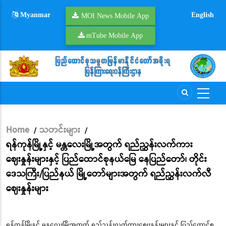
Skip
Myanmar
English
to
MOI News Mobile App
main
mTube Mobile App
content
Home
သတင်းများ
/
/
Breadcrumb
ရန်ကုန်မြို့နှင့် မန္တလေးမြို့အတွက် ရည်ညွှန်းလက်ကား
ဈေးနှုန်းများနှင့် ပြည်ထောင်စုနယ်မြေ နေပြည်တော်၊ တိုင်း
ဒေသကြီး/ပြည်နယ် မြို့တော်များအတွက် ရည်ညွှန်းလက်လီ
ဈေးနှုန်းများ
ရန်ကုန်မြို့နှင့် မန္တလေးမြို့အတွက် ရည်ညွှန်းလက်ကားဈေးနှုန်းများနှင့် ပြည်ထောင်စု