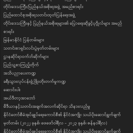
တိုင်းဒေသကြီး/ပြည်နယ်အစိုးရအဖွဲ့ အမည်စာရင်း
ပြည်ထောင်စုအစိုးရသတင်းထုတ်ပြန်ရေးအဖွဲ့
တိုင်းဒေသကြီးနှင့် ပြည်နယ်အစိုးရများ၏ ပြောရေးဆိုခွင့်ပုဂ္ဂိုလ်များ အမည်
စာရင်း
မြန်မာနိုင်ငံ ပြန်တမ်းများ
သတင်းစာရှင်းလင်းပွဲမှတ်တမ်းများ
ဌာနဆိုင်ရာဝက်ဘ်ဆိုက်များ
ပြည်သူ့စာကြည့်တိုက်
အသိပညာပေးကဏ္ဍ
ခရီးသွားလုပ်ငန်းဖွံ့ဖြိုးတိုးတက်မှုကဏ္ဍ
ဆောင်းပါး
အယ်ဒီတာ့အာဘော်
မီဒီယာနှင့်သတင်းအချက်အလက်ဆိုင်ရာ သိနားလည်မှု
နိုင်ငံတော်စီမံအုပ်ချုပ်ရေးကောင်စီ၏ နိုင်ငံအကျိုး သယ်ပိုးဆောင်ရွက်ချက်
မှတ်တမ်း (၂၀၂၂ ခုနှစ်၊ ဖေဖော်ဝါရီလ - ၂၀၂၃ ခုနှစ်၊ ဇန်နဝါရီလ)
နိုင်ငံတော်စီမံအုပ်ချုပ်ရေးကောင်စီ၏ နိုင်ငံအကျိုး သယ်ပိုးဆောင်ရွက်ချက်