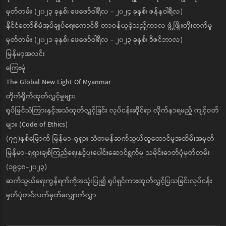
မှတ်တမ်း (၂၀၂၃ ခုနှစ်၊ ဖေဖော်ဝါရီလ - ၂၀၂၄ ခုနှစ်၊ ဇန်နဝါရီလ)
နိုင်ငံတော်စီမံအုပ်ချုပ်ရေးကောင်စီ တာဝန်ယူခဲ့သည့်ကာလ ဖွံ့ဖြိုးတိုးတက်မှု
မှတ်တမ်း (၂၀၂၁ ခုနှစ်၊ ဖေဖော်ဝါရီလ - ၂၀၂၃ ခုနှစ်၊ ဒီဇင်ဘာလ)
မြန်မာ့အလင်း
ကြေးမုံ
The Global New Light Of Myanmar
တိုက်ရိုက်ထုတ်လွှင့်မှုများ
ရုပ်မြင်သံကြားနှင့်အသံထုတ်လွှင့်ခြင်း လုပ်ငန်းဆိုင်ရာ လိုက်နာရမည့် ကျင့်ဝတ်
များ (Code of Ethics)
(၇၅)နှစ်မြောက် မြန်မာ-ရုရှား သံတမန်ဆက်သွယ်ထူထောင်မှုအထိမ်းအမှတ်
မြန်မာ-ရုရှားချစ်ကြည်ရေးနှင့်ပူးပေါင်းဆောင်ရွက်မှု သမိုင်းဓာတ်ပုံမှတ်တမ်း
(၁၉၄၈-၂၀၂၃)
ဆက်သွယ်ရေးကွန်ရက်ကိုအသုံးပြု၍ ရုပ်ရှင်ကားထုတ်လွှင့်ပြသခြင်းလုပ်ငန်း
မှတ်ပုံတင်လက်မှတ်လျှောက်လွှာ