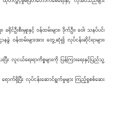
ေး၊ ထုတ်လွှင့်မှုမပြတ်တောက်စေရေးနှင့် လိုအပ်သည်များ
ရိုင်ဦးစီးမှူးနှင့် ဝန်ထမ်းများ၊ ဒိုက်ဦး၊ ဝေါ၊ သနပ်ပင်၊
းဌာနခွဲ ဝန်ထမ်းများအား တွေ့ဆုံ၍ လုပ်ငန်းဆိုင်ရာများ၊
ြီး လူငယ်ရေးရာကိစ္စများကို ပြန်ကြားရေးနှင့်ပြည်သူ့
ို့ ရောက်ရှိပြီး လုပ်ငန်းဆောင်ရွက်မှုများ ကြည့်ရှုစစ်ဆေး