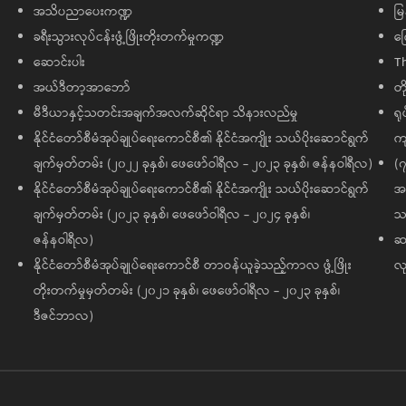
အသိပညာပေးကဏ္ဍ
မြ
ခရီးသွားလုပ်ငန်းဖွံ့ဖြိုးတိုးတက်မှုကဏ္ဍ
ကြ
ဆောင်းပါး
T
အယ်ဒီတာ့အာဘော်
တိ
မီဒီယာနှင့်သတင်းအချက်အလက်ဆိုင်ရာ သိနားလည်မှု
ရု
နိုင်ငံတော်စီမံအုပ်ချုပ်ရေးကောင်စီ၏ နိုင်ငံအကျိုး သယ်ပိုးဆောင်ရွက်
ကျ
ချက်မှတ်တမ်း (၂၀၂၂ ခုနှစ်၊ ဖေဖော်ဝါရီလ - ၂၀၂၃ ခုနှစ်၊ ဇန်နဝါရီလ)
(၇
နိုင်ငံတော်စီမံအုပ်ချုပ်ရေးကောင်စီ၏ နိုင်ငံအကျိုး သယ်ပိုးဆောင်ရွက်
အထ
ချက်မှတ်တမ်း (၂၀၂၃ ခုနှစ်၊ ဖေဖော်ဝါရီလ - ၂၀၂၄ ခုနှစ်၊
သမ
ဇန်နဝါရီလ)
ဆက
နိုင်ငံတော်စီမံအုပ်ချုပ်ရေးကောင်စီ တာဝန်ယူခဲ့သည့်ကာလ ဖွံ့ဖြိုး
လု
တိုးတက်မှုမှတ်တမ်း (၂၀၂၁ ခုနှစ်၊ ဖေဖော်ဝါရီလ - ၂၀၂၃ ခုနှစ်၊
ဒီဇင်ဘာလ)