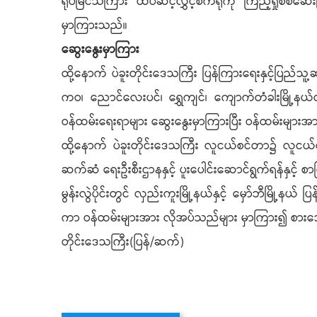
ရုပ်မြင်သံကြား ထပ်ဆင့်လွှင့်စက်ရုံကို ကြည့်ရှုစစ်ဆ
မှာကြားသည်။
ဆွေးနွေးမှာကြား
ထို့နောက် ပဲခူးတိုင်းဒေသကြီး ပြန်ကြားရေးနှင့်ပြည်သူ့ဆက
ကဝ၊ ညောင်လေးပင်၊ ရွှေကျင်၊ ကျောက်တံခါးမြို့နယ်တို့မ
ဝန်ထမ်းရေးရာများ ဆွေးနွေးမှာကြားပြီး ဝန်ထမ်းမျာ
ထို့နောက် ပဲခူးတိုင်းဒေသကြီး လူငယ်စင်တာ၌ လူငယ်ရေး
ဆက်ဆံ ရေးဦးစီးဌာနနှင့် ပူးပေါင်းဆောင်ရွက်ရန်နှင့် 
မွန်းလွဲပိုင်းတွင် လှည်းကူးမြို့နယ်နှင့် မှော်ဘီမြို့နယ
ကာ ဝန်ထမ်းများအား လိုအပ်သည်များ မှာကြား၍ စားသေ
တိုင်းဒေသကြီး(ပြန်/ဆက်)