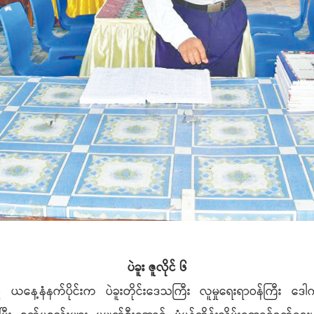
ပဲခူး ဇူလိုင် ၆
နေ့နံနက်ပိုင်းက ပဲခူးတိုင်းဒေသကြီး လူမှုရေးရာဝန်ကြီး ဒေါက်တ