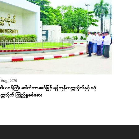
 Aug, 2026
တိယဝန်ကြီး ဒေါက်တာဇော်မြင့် ရန်ကုန်တက္ကသိုလ်နှင့် ဒဂုံ
္ကသိုလ် ကြည့်ရှုစစ်ဆေး