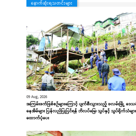
နောက်ဆုံးရသတင်းများ
09 Aug, 2026
အကြမ်းဖက်ဖြစ်စဉ်များကြောင့် ပျက်စီးသွားသည့် ဖလမ်းမြို့ ဒေသခ
နေအိမ်များ ပြန်လည်ပြုပြင်ရန် ဘိလပ်မြေ၊ သွပ်နှင့် သွပ်ရိုက်သံမျာ
ထောက်ပံ့ပေး