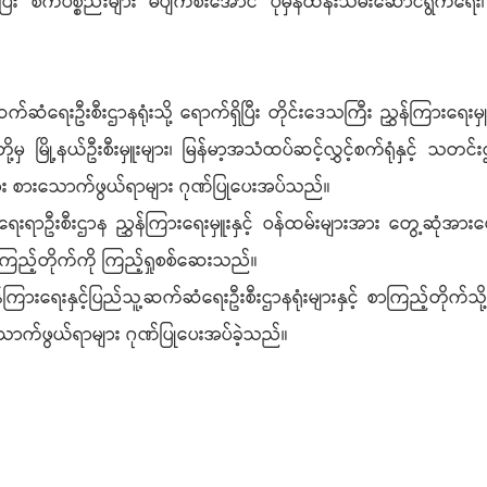
ေးပြီး စက်ပစ္စည်းများ မပျက်စီးအောင် ပုံမှန်ထိန်းသိမ်းဆောင်ရွက်ရ
်ဆံရေးဦးစီးဌာနရုံးသို့ ရောက်ရှိပြီး တိုင်းဒေသကြီး ညွှန်ကြားရေးမှူး၊ ခ
ှ မြို့နယ်ဦးစီးမှူးများ၊ မြန်မာ့အသံထပ်ဆင့်လွှင့်စက်ရုံနှင့် သတင်
းအား စားသောက်ဖွယ်ရာများ ဂုဏ်ပြုပေးအပ်သည်။
ရာဦးစီးဌာန ညွှန်ကြားရေးမှူးနှင့် ဝန်ထမ်းများအား တွေ့ဆုံအားပေးပ
စာကြည့်တိုက်ကို ကြည့်ရှုစစ်ဆေးသည်။
် ပြန်ကြားရေးနှင့်ပြည်သူ့ဆက်ဆံရေးဦးစီးဌာနရုံးများနှင့် စာကြည့်တိုက်သ
ာက်ဖွယ်ရာများ ဂုဏ်ပြုပေးအပ်ခဲ့သည်။