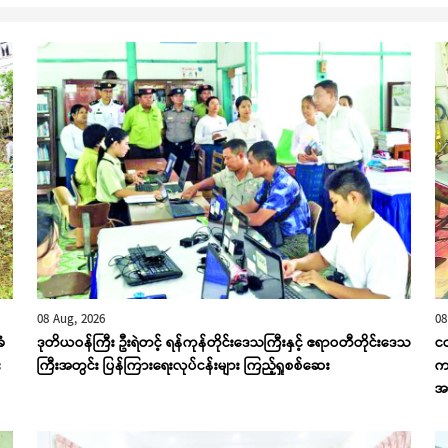
08 Aug, 2026
08
ံ
ဒုတိယဝန်ကြီး ဦးရဲတင့် ရန်ကုန်တိုင်းဒေသကြီးနှင့် ဧရာဝတီတိုင်းဒေသ
ငဝ
း
ကြီးအတွင်း ပြန်ကြားရေးလုပ်ငန်းများ ကြည့်ရှုစစ်ဆေး
ကာ
အာ