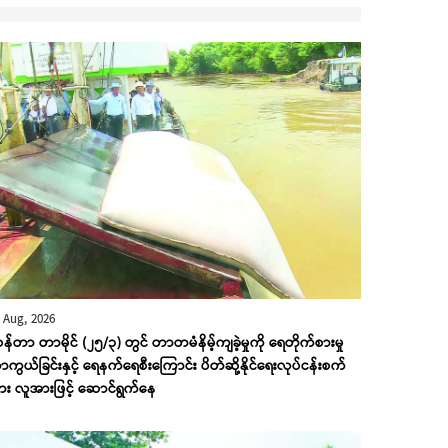
 Aug, 2026
န်တာ တာမိုင် (၂၅/၃) တွင် တာတမံနိမ့်ကျခဲ့မှုကို ရေတိုက်စားမှု
ကွယ်ခြင်းနှင့် ရေနက်ရေစီးကြောင်း ပိတ်ဆို့နိုင်ရေးလုပ်ငန်းစက်
း လူအားဖြင့် ဆောင်ရွက်နေ