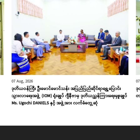
07 Aug, 2026
07
ဒုတိယဝန်ကြီး ဦးမောင်မောင်သန်း အပြည်ပြည်ဆိုင်ရာရွှေ့ပြောင်း
ဒု
သွားလာရေးအဖွဲ့ (IOM) ရုံးချုပ် ဂျီနီဗာမှ ဒုတိယညွှန်ကြားရေးမှူးချုပ်
တက
Ms. Ugochi DANIELS နှင့် အဖွဲ့အား လက်ခံတွေ့ဆုံ