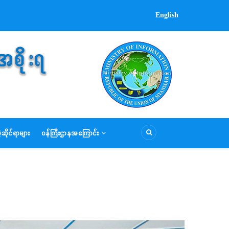
English
ဆိုင်ရာများ
ဝန်ကြီးဌာနအကြောင်း