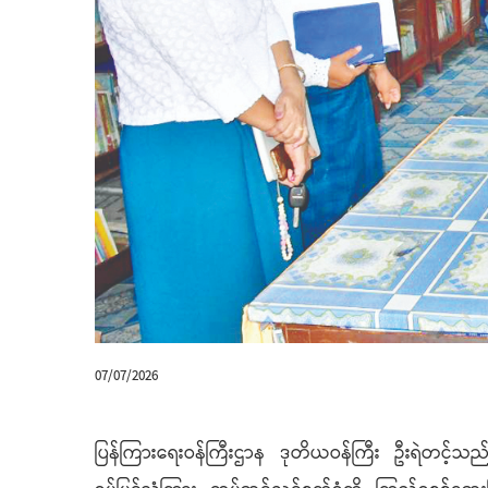
07/07/2026
ပြန်ကြားရေးဝန်ကြီးဌာန ဒုတိယဝန်ကြီး ဦးရဲတင့်သည် ယ