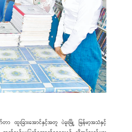
ာ ထူးခြားအောင်နှင့်အတူ ပဲခူးမြို့ မြန်မာ့အသံနှင့်