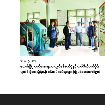
08 Aug, 2026
ဖလမ်းမြို့ ငစစ်ဗားရေအားလျှပ်စစ်စက်ရုံနှင့် တစ်စိတ်တစ်ပိုင်း
ပျက်စီးခဲ့ရသည့်ရုံးနှင့် ဝန်ထမ်းအိမ်ရာများ ပြုပြင်ရေးဆောင်ရွက်