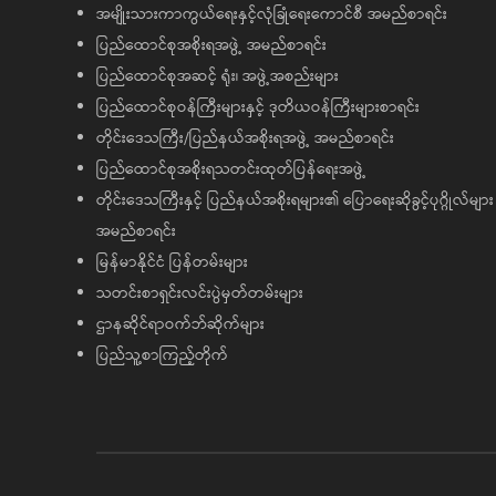
အမျိုးသားကာကွယ်ရေးနှင့်လုံခြုံရေးကောင်စီ အမည်စာရင်း
ပြည်ထောင်စုအစိုးရအဖွဲ့ အမည်စာရင်း
ပြည်ထောင်စုအဆင့် ရုံး၊ အဖွဲ့အစည်းများ
ပြည်ထောင်စုဝန်ကြီးများနှင့် ဒုတိယဝန်ကြီးများစာရင်း
တိုင်းဒေသကြီး/ပြည်နယ်အစိုးရအဖွဲ့ အမည်စာရင်း
ပြည်ထောင်စုအစိုးရသတင်းထုတ်ပြန်ရေးအဖွဲ့
တိုင်းဒေသကြီးနှင့် ပြည်နယ်အစိုးရများ၏ ပြောရေးဆိုခွင့်ပုဂ္ဂိုလ်များ
အမည်စာရင်း
မြန်မာနိုင်ငံ ပြန်တမ်းများ
သတင်းစာရှင်းလင်းပွဲမှတ်တမ်းများ
ဌာနဆိုင်ရာဝက်ဘ်ဆိုက်များ
ပြည်သူ့စာကြည့်တိုက်