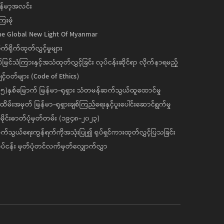
န်မာ့အလင်း
ေးမုံ
he Global New Light Of Myanmar
ုက်ရိုက်ထုတ်လွှင့်မှုများ
ပ်မြင်သံကြားနှင့်အသံထုတ်လွှင့်ခြင်း လုပ်ငန်းဆိုင်ရာ လိုက်နာရမည့်
င့်ဝတ်များ (Code of Ethics)
၅)နှစ်မြောက် မြန်မာ-ရုရှား သံတမန်ဆက်သွယ်ထူထောင်မှု
ိမ်းအမှတ် မြန်မာ-ရုရှားချစ်ကြည်ရေးနှင့်ပူးပေါင်းဆောင်ရွက်မှု
ိုင်းဓာတ်ပုံမှတ်တမ်း (၁၉၄၈-၂၀၂၃)
်သွယ်ရေးကွန်ရက်ကိုအသုံးပြု၍ ရုပ်ရှင်ကားထုတ်လွှင့်ပြသခြင်း
ပ်ငန်း မှတ်ပုံတင်လက်မှတ်လျှောက်လွှာ