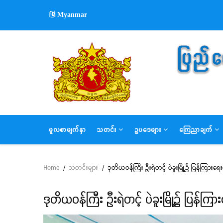
Skip
Myanmar
to
main
content
MAIN
မူလစာမျက်နှာ
သတင်း
ဥပဒေများ
ကြေညာချက်
NAVIGATION
Home
/
သတင်းများ
/
ဒုတိယဝန်ကြီး ဦးရဲတင့် ပဲခူးမြို့၌ ပြန်ကြားရေ
Breadcrumb
ဒုတိယဝန်ကြီး ဦးရဲတင့် ပဲခူးမြို့၌ ပြန်ကြ