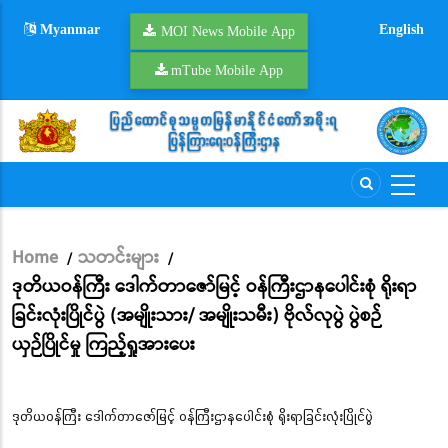
Skip
Myanmar
English
to
MOI News Mobile App
main
mTube Mobile App
content
Home
သတင်းများ
/
/
Breadcrumb
ဒုတိယဝန်ကြီး ဒေါက်တာဇော်မြင့် ဝန်ကြီးဌာနပေါင်းစုံ ရိုးရာ
ခြင်းလုံးပြိုင်ပွဲ (အမျိုးသား/ အမျိုးသမီး) ဗိုလ်လုပွဲ ပွဲစဉ်
ယှဉ်ပြိုင်မှု ကြည့်ရှုအားပေး
ဒုတိယဝန်ကြီး ဒေါက်တာဇော်မြင့် ဝန်ကြီးဌာနပေါင်းစုံ ရိုးရာခြင်းလုံးပြိုင်ပွဲ