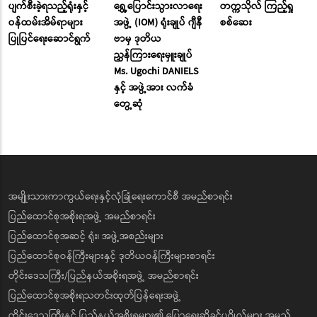
ပျက်စီးခဲ့ရသည့်ရုံးနှင့်
ရွှေ့ပြောင်းသွားလာရေး
တက္ကသိုလ် ကြည့်ရှု
ဝန်ထမ်းအိမ်ရာများ
အဖွဲ့ (IOM) ရုံးချုပ် ဂျီနီ
စစ်ဆေး
ပြုပြင်ရေးဆောင်ရွက်
ဗာမှ ဒုတိယ
ညွှန်ကြားရေးမှူးချုပ်
Ms. Ugochi DANIELS
နှင့် အဖွဲ့အား လက်ခံ
တွေ့ဆုံ
အမျိုးသားကာကွယ်ရေးနှင့်လုံခြုံရေးကောင်စီ အမည်စာရင်း
ပြည်ထောင်စုအစိုးရအဖွဲ့ အမည်စာရင်း
ပြည်ထောင်စုအဆင့် ရုံး၊ အဖွဲ့အစည်းများ
ပြည်ထောင်စုဝန်ကြီးများနှင့် ဒုတိယဝန်ကြီးများစာရင်း
တိုင်းဒေသကြီး/ပြည်နယ်အစိုးရအဖွဲ့ အမည်စာရင်း
ပြည်ထောင်စုအစိုးရသတင်းထုတ်ပြန်ရေးအဖွဲ့
တိုင်းဒေသကြီးနှင့် ပြည်နယ်အစိုးရများ၏ ပြောရေးဆိုခွင့်ပုဂ္ဂိုလ်များ အမည်