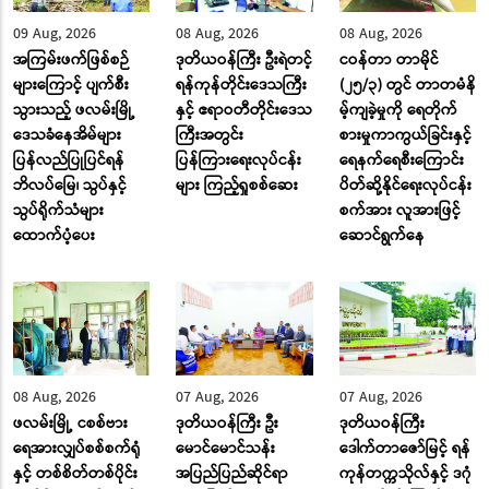
09 Aug, 2026
08 Aug, 2026
08 Aug, 2026
အကြမ်းဖက်ဖြစ်စဉ်
ဒုတိယဝန်ကြီး ဦးရဲတင့်
ငဝန်တာ တာမိုင်
များကြောင့် ပျက်စီး
ရန်ကုန်တိုင်းဒေသကြီး
(၂၅/၃) တွင် တာတမံနိ
သွားသည့် ဖလမ်းမြို့
နှင့် ဧရာဝတီတိုင်းဒေသ
မ့်ကျခဲ့မှုကို ရေတိုက်
ဒေသခံနေအိမ်များ
ကြီးအတွင်း
စားမှုကာကွယ်ခြင်းနှင့်
ပြန်လည်ပြုပြင်ရန်
ပြန်ကြားရေးလုပ်ငန်း
ရေနက်ရေစီးကြောင်း
ဘိလပ်မြေ၊ သွပ်နှင့်
များ ကြည့်ရှုစစ်ဆေး
ပိတ်ဆို့နိုင်ရေးလုပ်ငန်း
သွပ်ရိုက်သံများ
စက်အား လူအားဖြင့်
ထောက်ပံ့ပေး
ဆောင်ရွက်နေ
08 Aug, 2026
07 Aug, 2026
07 Aug, 2026
ဖလမ်းမြို့ ငစစ်ဗား
ဒုတိယဝန်ကြီး ဦး
ဒုတိယဝန်ကြီး
ရေအားလျှပ်စစ်စက်ရုံ
မောင်မောင်သန်း
ဒေါက်တာဇော်မြင့် ရန်
နှင့် တစ်စိတ်တစ်ပိုင်း
အပြည်ပြည်ဆိုင်ရာ
ကုန်တက္ကသိုလ်နှင့် ဒဂုံ