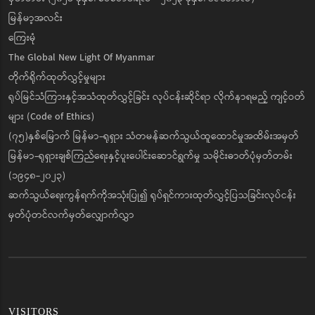
မြန်မာ့အလင်း
ကြေးမုံ
The Global New Light Of Myanmar
တိုက်ရိုက်ထုတ်လွှင့်မှုများ
ရုပ်မြင်သံကြားနှင့်အသံထုတ်လွှင့်ခြင်း လုပ်ငန်းဆိုင်ရာ လိုက်နာရမည့် ကျင့်ဝတ်
များ (Code of Ethics)
(၇၅)နှစ်မြောက် မြန်မာ-ရုရှား သံတမန်ဆက်သွယ်ထူထောင်မှုအထိမ်းအမှတ်
မြန်မာ-ရုရှားချစ်ကြည်ရေးနှင့်ပူးပေါင်းဆောင်ရွက်မှု သမိုင်းဓာတ်ပုံမှတ်တမ်း
(၁၉၄၈-၂၀၂၃)
ဆက်သွယ်ရေးကွန်ရက်ကိုအသုံးပြု၍ ရုပ်ရှင်ကားထုတ်လွှင့်ပြသခြင်းလုပ်ငန်း
မှတ်ပုံတင်လက်မှတ်လျှောက်လွှာ
VISITORS