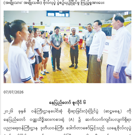
(အမျိုးသား/ အမျိုးသမီး) ဗိုလ်လုပွဲ ပွဲစဉ်ယှဉ်ပြိုင်မှု ကြည့်ရှုအားပေး
07/07/2026
နေပြည်တော် ဇူလိုင် ၆
၂၀၂၆ ခုနှစ် ဝန်ကြီးဌာနပေါင်းစုံ ရိုးရာခြင်းလုံးပြိုင်ပွဲ (ဆဋ္ဌမနေ့) ကို
နေပြည်တော် ဝဏ္ဏသိဒ္ဓိအားကစားရုံ (A) ၌ ဆက်လက်ကျင်းပလျက်ရှိရာ
ပညာရေးဝန်ကြီးဌာန ဒုတိယဝန်ကြီး ဒေါက်တာဇော်မြင့်သည် ယနေ့ဗိုလ်လုပွဲ