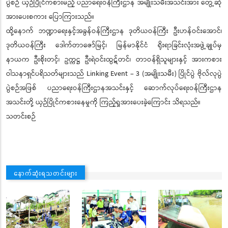
ပွဲစဉ် ယှဉ်ပြိုင်ကစားမည့် ပညာရေးဝန်ကြီးဌာန အမျိုးသမီးအသင်းအား တွေ့ဆုံ
အားပေးစကား ပြောကြားသည်။
ထို့နောက် ဘဏ္ဍာရေးနှင့်အခွန်ဝန်ကြီးဌာန ဒုတိယဝန်ကြီး ဦးဟန်ဝင်းအောင်၊
ဒုတိယဝန်ကြီး ဒေါက်တာဇော်မြင့်၊ မြန်မာနိုင်ငံ ရိုးရာခြင်းလုံးအဖွဲ့ချုပ်မှ
နာယက ဦးစိုးတင့်၊ ဥက္ကဋ္ဌ ဦးရဲဝင်းထွဋ်တင်၊ တာဝန်ရှိသူများနှင့် အားကစား
ဝါသနာရှင်ပရိသတ်များသည် Linking Event – 3 (အမျိုးသမီး) ပြိုင်ပွဲ ဗိုလ်လုပွဲ
ပွဲစဉ်အဖြစ် ပညာရေးဝန်ကြီးဌာနအသင်းနှင့် ဆောက်လုပ်ရေးဝန်ကြီးဌာန
အသင်းတို့ ယှဉ်ပြိုင်ကစားနေမှုကို ကြည့်ရှုအားပေးခဲ့ကြောင်း သိရသည်။
သတင်းစဉ်
နောက်ဆုံးရသတင်းများ