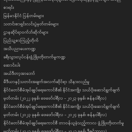
စာရင်း
မြန်မာနိုင်ငံ ပြန်တမ်းများ
သတင်းစာရှင်းလင်းပွဲမှတ်တမ်းများ
ဌာနဆိုင်ရာဝက်ဘ်ဆိုက်များ
ပြည်သူ့စာကြည့်တိုက်
အသိပညာပေးကဏ္ဍ
ခရီးသွားလုပ်ငန်းဖွံ့ဖြိုးတိုးတက်မှုကဏ္ဍ
ဆောင်းပါး
အယ်ဒီတာ့အာဘော်
မီဒီယာနှင့်သတင်းအချက်အလက်ဆိုင်ရာ သိနားလည်မှု
နိုင်ငံတော်စီမံအုပ်ချုပ်ရေးကောင်စီ၏ နိုင်ငံအကျိုး သယ်ပိုးဆောင်ရွက်ချက်
မှတ်တမ်း (၂၀၂၂ ခုနှစ်၊ ဖေဖော်ဝါရီလ - ၂၀၂၃ ခုနှစ်၊ ဇန်နဝါရီလ)
နိုင်ငံတော်စီမံအုပ်ချုပ်ရေးကောင်စီ၏ နိုင်ငံအကျိုး သယ်ပိုးဆောင်ရွက်ချက်
မှတ်တမ်း (၂၀၂၃ ခုနှစ်၊ ဖေဖော်ဝါရီလ - ၂၀၂၄ ခုနှစ်၊ ဇန်နဝါရီလ)
နိုင်ငံတော်စီမံအုပ်ချုပ်ရေးကောင်စီ တာဝန်ယူခဲ့သည့်ကာလ ဖွံ့ဖြိုးတိုးတက်မှု
မှတ်တမ်း (၂၀၂၁ ခုနှစ်၊ ဖေဖော်ဝါရီလ - ၂၀၂၃ ခုနှစ်၊ ဒီဇင်ဘာလ)