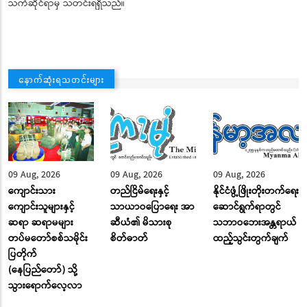
သက်ဆိုင်ရာမှ သတင်းရရှိသည်။
နောက်ဆုံးရသတင်းများ
09 Aug, 2026
09 Aug, 2026
09 Aug, 2026
ကျောင်းသား
တည်ငြိမ်ရေးနှင့်
နိုင်ငံဖွံ့ဖြိုးတိုးတက်ရေး
ကျောင်းသူများနှင့်
သာယာဝပြောရေး အာ
ဆောင်ရွက်ရာတွင်
ဆရာ ဆရာမများ
ဆီယံ၏ မိသားစု
သဘာဝဘေးအန္တရာယ်
တပ်မတော်စစ်သမိုင်း
စိတ်ဓာတ်
ထည့်သွင်းတွက်ချက်
ပြတိုက်
(နေပြည်တော်) သို့
သွားရောက်လေ့လာ