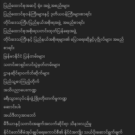
ပြည်ထောင်စုအဆင့် ရုံး၊ အဖွဲ့အစည်းများ
ပြည်ထောင်စုဝန်ကြီးများနှင့် ဒုတိယဝန်ကြီးများစာရင်း
တိုင်းဒေသကြီး/ပြည်နယ်အစိုးရအဖွဲ့ အမည်စာရင်း
ပြည်ထောင်စုအစိုးရသတင်းထုတ်ပြန်ရေးအဖွဲ့
တိုင်းဒေသကြီးနှင့် ပြည်နယ်အစိုးရများ၏ ပြောရေးဆိုခွင့်ပုဂ္ဂိုလ်များ အမည်
စာရင်း
မြန်မာနိုင်ငံ ပြန်တမ်းများ
သတင်းစာရှင်းလင်းပွဲမှတ်တမ်းများ
ဌာနဆိုင်ရာဝက်ဘ်ဆိုက်များ
ပြည်သူ့စာကြည့်တိုက်
အသိပညာပေးကဏ္ဍ
ခရီးသွားလုပ်ငန်းဖွံ့ဖြိုးတိုးတက်မှုကဏ္ဍ
ဆောင်းပါး
အယ်ဒီတာ့အာဘော်
မီဒီယာနှင့်သတင်းအချက်အလက်ဆိုင်ရာ သိနားလည်မှု
နိုင်ငံတော်စီမံအုပ်ချုပ်ရေးကောင်စီ၏ နိုင်ငံအကျိုး သယ်ပိုးဆောင်ရွက်ချက်