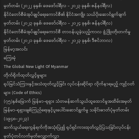
မှတ်တမ်း (၂၀၂၂ ခုနှစ်၊ ဖေဖော်ဝါရီလ - ၂၀၂၃ ခုနှစ်၊ ဇန်နဝါရီလ)
နိုင်ငံတော်စီမံအုပ်ချုပ်ရေးကောင်စီ၏ နိုင်ငံအကျိုး သယ်ပိုးဆောင်ရွက်ချက်
မှတ်တမ်း (၂၀၂၃ ခုနှစ်၊ ဖေဖော်ဝါရီလ - ၂၀၂၄ ခုနှစ်၊ ဇန်နဝါရီလ)
နိုင်ငံတော်စီမံအုပ်ချုပ်ရေးကောင်စီ တာဝန်ယူခဲ့သည့်ကာလ ဖွံ့ဖြိုးတိုးတက်မှု
မှတ်တမ်း (၂၀၂၁ ခုနှစ်၊ ဖေဖော်ဝါရီလ - ၂၀၂၃ ခုနှစ်၊ ဒီဇင်ဘာလ)
မြန်မာ့အလင်း
ကြေးမုံ
The Global New Light Of Myanmar
တိုက်ရိုက်ထုတ်လွှင့်မှုများ
ရုပ်မြင်သံကြားနှင့်အသံထုတ်လွှင့်ခြင်း လုပ်ငန်းဆိုင်ရာ လိုက်နာရမည့် ကျင့်ဝတ်
များ (Code of Ethics)
(၇၅)နှစ်မြောက် မြန်မာ-ရုရှား သံတမန်ဆက်သွယ်ထူထောင်မှုအထိမ်းအမှတ်
မြန်မာ-ရုရှားချစ်ကြည်ရေးနှင့်ပူးပေါင်းဆောင်ရွက်မှု သမိုင်းဓာတ်ပုံမှတ်တမ်း
(၁၉၄၈-၂၀၂၃)
ဆက်သွယ်ရေးကွန်ရက်ကိုအသုံးပြု၍ ရုပ်ရှင်ကားထုတ်လွှင့်ပြသခြင်းလုပ်ငန်း
မှတ်ပုံတင်လက်မှတ်လျှောက်လွှာ