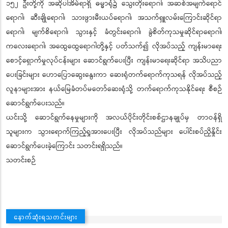
၁၅၂ ဦးတို့ကို အဆိုပါအိမ်ရာရှိ ဓမ္မာရုံ၌ သွေးတိုးရောဂါ၊ အဆစ်အမျက်ရောင်
ရောဂါ၊ ဆီးချိုရောဂါ၊ သားဖွားမီးယပ်ရောဂါ၊ အသက်ရှူလမ်းကြောင်းဆိုင်ရာ
ရောဂါ၊ မျက်စိရောဂါ၊ သွားနှင့် ခံတွင်းရောဂါ၊ ခွဲစိတ်ကုသမှုဆိုင်ရာရောဂါ၊
ကလေးရောဂါ၊ အထွေထွေရောဂါတို့နှင့် ပတ်သက်၍ လိုအပ်သည့် ကျန်းမာရေး
စောင့်ရှောက်မှုလုပ်ငန်းများ ဆောင်ရွက်ပေးပြီး ကျန်းမာရေးဆိုင်ရာ အသိပညာ
ပေးခြင်းများ ဟောပြောဆွေးနွေးကာ ဆေးရုံတက်ရောက်ကုသရန် လိုအပ်သည့်
လူနာများအား နယ်မြေခံတပ်မတော်ဆေးရုံသို့ တက်ရောက်ကုသနိုင်ရေး စီစဉ်
ဆောင်ရွက်ပေးသည်။
ယင်းသို့ ဆောင်ရွက်နေမှုများကို အလယ်ပိုင်းတိုင်းစစ်ဌာနချုပ်မှ တာဝန်ရှိ
သူများက သွားရောက်ကြည့်ရှုအားပေးပြီး လိုအပ်သည်များ ပေါင်းစပ်ညှိနှိုင်း
ဆောင်ရွက်ပေးခဲ့ကြောင်း သတင်းရရှိသည်။
သတင်းစဉ်
နောက်ဆုံးရသတင်းများ