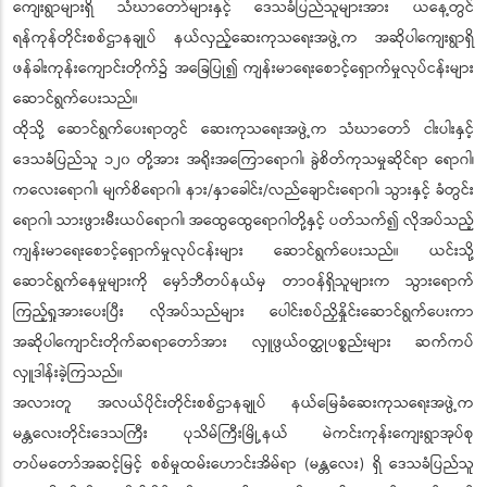
ကျေးရွာများရှိ သံဃာတော်များနှင့် ဒေသခံပြည်သူများအား ယနေ့တွင်
ရန်ကုန်တိုင်းစစ်ဌာနချုပ် နယ်လှည့်ဆေးကုသရေးအဖွဲ့က အဆိုပါကျေးရွာရှိ
ဖန်ခါးကုန်းကျောင်းတိုက်၌ အခြေပြု၍ ကျန်းမာရေးစောင့်ရှောက်မှုလုပ်ငန်းများ
ဆောင်ရွက်ပေးသည်။
ထိုသို့ ဆောင်ရွက်ပေးရာတွင် ဆေးကုသရေးအဖွဲ့က သံဃာတော် ငါးပါးနှင့်
ဒေသခံပြည်သူ ၁၂၀ တို့အား အရိုးအကြောရောဂါ၊ ခွဲစိတ်ကုသမှုဆိုင်ရာ ရောဂါ၊
ကလေးရောဂါ၊ မျက်စိရောဂါ၊ နား/နှာခေါင်း/လည်ချောင်းရောဂါ၊ သွားနှင့် ခံတွင်း
ရောဂါ၊ သားဖွားမီးယပ်ရောဂါ၊ အထွေထွေရောဂါတို့နှင့် ပတ်သက်၍ လိုအပ်သည့်
ကျန်းမာရေးစောင့်ရှောက်မှုလုပ်ငန်းများ ဆောင်ရွက်ပေးသည်။ ယင်းသို့
ဆောင်ရွက်နေမှုများကို မှော်ဘီတပ်နယ်မှ တာဝန်ရှိသူများက သွားရောက်
ကြည့်ရှုအားပေးပြီး လိုအပ်သည်များ ပေါင်းစပ်ညှိနှိုင်းဆောင်ရွက်ပေးကာ
အဆိုပါကျောင်းတိုက်ဆရာတော်အား လှူဖွယ်ဝတ္ထုပစ္စည်းများ ဆက်ကပ်
လှူဒါန်းခဲ့ကြသည်။
အလားတူ အလယ်ပိုင်းတိုင်းစစ်ဌာနချုပ် နယ်မြေခံဆေးကုသရေးအဖွဲ့က
မန္တလေးတိုင်းဒေသကြီး ပုသိမ်ကြီးမြို့နယ် မဲကင်းကုန်းကျေးရွာအုပ်စု
တပ်မတော်အဆင့်မြင့် စစ်မှုထမ်းဟောင်းအိမ်ရာ (မန္တလေး) ရှိ ဒေသခံပြည်သူ