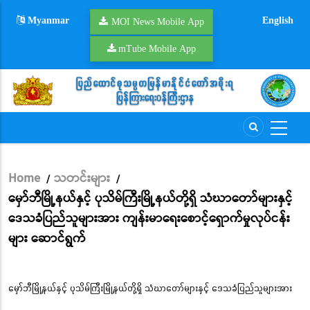
Skip
Myanmar
English
to
MOI News Mobile App
main
mTube Mobile App
content
Home
သတင်းများ
/
/
Breadcrumb
မှော်ဘီမြို့နယ်နှင့် ပုသိမ်ကြီးမြို့နယ်တို့ရှိ သံဃာတော်များနှင့်
ဒေသခံပြည်သူများအား ကျန်းမာရေးစောင့်ရှောက်မှုလုပ်ငန်း
များ ဆောင်ရွက်
မှော်ဘီမြို့နယ်နှင့် ပုသိမ်ကြီးမြို့နယ်တို့ရှိ သံဃာတော်များနှင့် ဒေသခံပြည်သူများအား