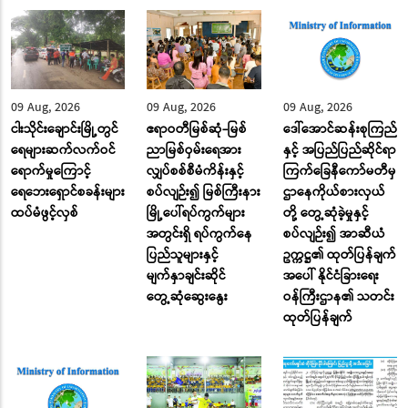
09 Aug, 2026
09 Aug, 2026
09 Aug, 2026
ငါးသိုင်းချောင်းမြို့တွင်
ဧရာဝတီမြစ်ဆုံ-မြစ်
ဒေါ်အောင်ဆန်းစုကြည်
ရေများဆက်လက်ဝင်
ညာမြစ်ဝှမ်းရေအား
နှင့် အပြည်ပြည်ဆိုင်ရာ
ရောက်မှုကြောင့်
လျှပ်စစ်စီမံကိန်းနှင့်
ကြက်ခြေနီကော်မတီမှ
ရေဘေးရှောင်စခန်းများ
စပ်လျဉ်း၍ မြစ်ကြီးနား
ဌာနေကိုယ်စားလှယ်
ထပ်မံဖွင့်လှစ်
မြို့ပေါ်ရပ်ကွက်များ
တို့ တွေ့ဆုံခဲ့မှုနှင့်
အတွင်းရှိ ရပ်ကွက်နေ
စပ်လျဉ်း၍ အာဆီယံ
ပြည်သူများနှင့်
ဥက္ကဋ္ဌ၏ ထုတ်ပြန်ချက်
မျက်နှာချင်းဆိုင်
အပေါ် နိုင်ငံခြားရေး
တွေ့ဆုံဆွေးနွေး
ဝန်ကြီးဌာန၏ သတင်း
ထုတ်ပြန်ချက်