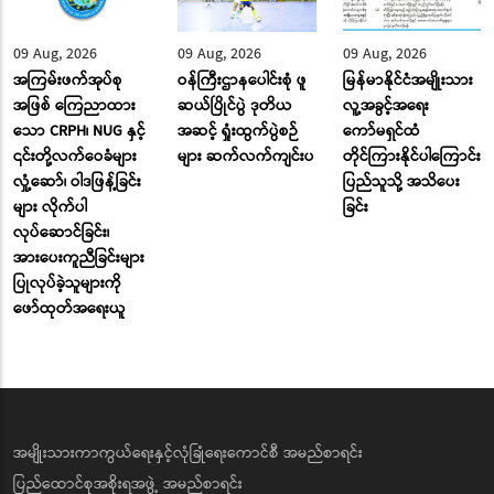
09 Aug, 2026
09 Aug, 2026
09 Aug, 2026
အကြမ်းဖက်အုပ်စု
ဝန်ကြီးဌာနပေါင်းစုံ ဖူ
မြန်မာနိုင်ငံအမျိုးသား
အဖြစ် ကြေညာထား
ဆယ်ပြိုင်ပွဲ ဒုတိယ
လူ့အခွင့်အရေး
သော CRPH၊ NUG နှင့်
အဆင့် ရှုံးထွက်ပွဲစဉ်
ကော်မရှင်ထံ
၎င်းတို့လက်ဝေခံများ
များ ဆက်လက်ကျင်းပ
တိုင်ကြားနိုင်ပါကြောင်း
လှုံ့ဆော်၊ ဝါဒဖြန့်ခြင်း
ပြည်သူသို့ အသိပေး
များ လိုက်ပါ
ခြင်း
လုပ်ဆောင်ခြင်း၊
အားပေးကူညီခြင်းများ
ပြုလုပ်ခဲ့သူများကို
ဖော်ထုတ်အရေးယူ
အမျိုးသားကာကွယ်ရေးနှင့်လုံခြုံရေးကောင်စီ အမည်စာရင်း
ပြည်ထောင်စုအစိုးရအဖွဲ့ အမည်စာရင်း