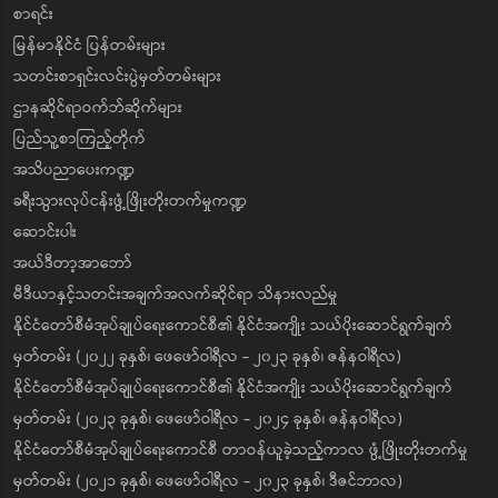
စာရင်း
မြန်မာနိုင်ငံ ပြန်တမ်းများ
သတင်းစာရှင်းလင်းပွဲမှတ်တမ်းများ
ဌာနဆိုင်ရာဝက်ဘ်ဆိုက်များ
ပြည်သူ့စာကြည့်တိုက်
အသိပညာပေးကဏ္ဍ
ခရီးသွားလုပ်ငန်းဖွံ့ဖြိုးတိုးတက်မှုကဏ္ဍ
ဆောင်းပါး
အယ်ဒီတာ့အာဘော်
မီဒီယာနှင့်သတင်းအချက်အလက်ဆိုင်ရာ သိနားလည်မှု
နိုင်ငံတော်စီမံအုပ်ချုပ်ရေးကောင်စီ၏ နိုင်ငံအကျိုး သယ်ပိုးဆောင်ရွက်ချက်
မှတ်တမ်း (၂၀၂၂ ခုနှစ်၊ ဖေဖော်ဝါရီလ - ၂၀၂၃ ခုနှစ်၊ ဇန်နဝါရီလ)
နိုင်ငံတော်စီမံအုပ်ချုပ်ရေးကောင်စီ၏ နိုင်ငံအကျိုး သယ်ပိုးဆောင်ရွက်ချက်
မှတ်တမ်း (၂၀၂၃ ခုနှစ်၊ ဖေဖော်ဝါရီလ - ၂၀၂၄ ခုနှစ်၊ ဇန်နဝါရီလ)
နိုင်ငံတော်စီမံအုပ်ချုပ်ရေးကောင်စီ တာဝန်ယူခဲ့သည့်ကာလ ဖွံ့ဖြိုးတိုးတက်မှု
မှတ်တမ်း (၂၀၂၁ ခုနှစ်၊ ဖေဖော်ဝါရီလ - ၂၀၂၃ ခုနှစ်၊ ဒီဇင်ဘာလ)