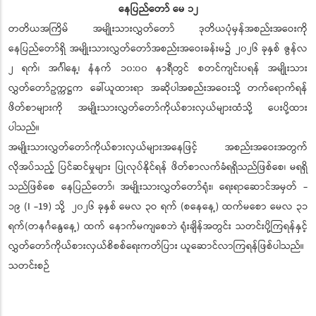
နေပြည်တော် မေ ၁၂
တတိယအကြိမ် အမျိုးသားလွှတ်တော် ဒုတိယပုံမှန်အစည်းအဝေးကို
နေပြည်တော်ရှိ အမျိုးသားလွှတ်တော်အစည်းအဝေးခန်းမ၌ ၂၀၂၆ ခုနှစ် ဇွန်လ
၂ ရက်၊ အင်္ဂါနေ့၊ နံနက် ၁၀:၀၀ နာရီတွင် စတင်ကျင်းပရန် အမျိုးသား
လွှတ်တော်ဥက္ကဋ္ဌက ခေါ်ယူထားရာ အဆိုပါအစည်းအဝေးသို့ တက်ရောက်ရန်
ဖိတ်စာများကို အမျိုးသားလွှတ်တော်ကိုယ်စားလှယ်များထံသို့ ပေးပို့ထား
ပါသည်။
အမျိုးသားလွှတ်တော်ကိုယ်စားလှယ်များအနေဖြင့် အစည်းအဝေးအတွက်
လိုအပ်သည့် ပြင်ဆင်မှုများ ပြုလုပ်နိုင်ရန် ဖိတ်စာလက်ခံရရှိသည်ဖြစ်စေ၊ မရရှိ
သည်ဖြစ်စေ နေပြည်တော်၊ အမျိုးသားလွှတ်တော်ရုံး၊ ရေးရာဆောင်အမှတ် -
၁၉ (I -19) သို့ ၂၀၂၆ ခုနှစ် မေလ ၃ဝ ရက် (စနေနေ့) ထက်မစော မေလ ၃၁
ရက်(တနင်္ဂနွေနေ့) ထက် နောက်မကျစေဘဲ ရုံးချိန်အတွင်း သတင်းပို့ကြရန်နှင့်
လွှတ်တော်ကိုယ်စားလှယ်စိစစ်ရေးကတ်ပြား ယူဆောင်လာကြရန်ဖြစ်ပါသည်။
သတင်းစဉ်