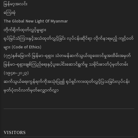
မြန်မာ့အလင်း
ကြေးမုံ
The Global New Light Of Myanmar
တိုက်ရိုက်ထုတ်လွှင့်မှုများ
ရုပ်မြင်သံကြားနှင့်အသံထုတ်လွှင့်ခြင်း လုပ်ငန်းဆိုင်ရာ လိုက်နာရမည့် ကျင့်ဝတ်
များ (Code of Ethics)
(၇၅)နှစ်မြောက် မြန်မာ-ရုရှား သံတမန်ဆက်သွယ်ထူထောင်မှုအထိမ်းအမှတ်
မြန်မာ-ရုရှားချစ်ကြည်ရေးနှင့်ပူးပေါင်းဆောင်ရွက်မှု သမိုင်းဓာတ်ပုံမှတ်တမ်း
(၁၉၄၈-၂၀၂၃)
ဆက်သွယ်ရေးကွန်ရက်ကိုအသုံးပြု၍ ရုပ်ရှင်ကားထုတ်လွှင့်ပြသခြင်းလုပ်ငန်း
မှတ်ပုံတင်လက်မှတ်လျှောက်လွှာ
VISITORS