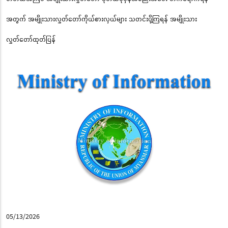
အတွက် အမျိုးသားလွှတ်တော်ကိုယ်စားလှယ်များ သတင်းပို့ကြရန် အမျိုးသား
လွှတ်တော်ထုတ်ပြန်
05/13/2026