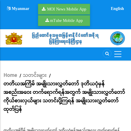
Skip
Myanmar
English
to
MOI News Mobile App
main
mTube Mobile App
content
Home
သတင်းများ
/
/
Breadcrumb
တတိယအကြိမ် အမျိုးသားလွှတ်တော် ဒုတိယပုံမှန်
အစည်းအဝေး တက်ရောက်ရန်အတွက် အမျိုးသားလွှတ်တော်
ကိုယ်စားလှယ်များ သတင်းပို့ကြရန် အမျိုးသားလွှတ်တော်
ထုတ်ပြန်
တတိယအကြိမ် အမျိုးသားလွှတ်တော် ဒုတိယပုံမှန်အစည်းအဝေး တက်ရောက်ရန်