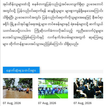
အုပ်ထိန်းသူများထံသို့ စနစ်တကျပြန်လည်လွှဲအပ်ပေးလျက်ရှိရာ ဥပဒေဘောင်
အတွင်းသို့ ပြန်လည်ဝင်ရောက်ရန် ဆန္ဒရှိသူများ များစွာကျန်ရှိနေသေးကြောင်း
သိရှိရပြီး ဥပဒေဘောင်အတွင်း ပြန်လည်ဝင်ရောက်လိုသူများအနေဖြင့် နီးစပ်ရာ
ခရိုင်၊ မြို့နယ်အုပ်ချုပ်ရေးအဖွဲ့များ၊ တပ်စခန်းများနှင့် ရဲစခန်းများသို့ ဆက်သွယ်
သတင်းပေးပို့လာပါက ကြိုဆိုလက်ခံကာလိုအပ်သည့် ကူညီထောက်ပံ့မှုများ
ပေးအပ်သွားမည်ဖြစ်ကြောင်းနှင့် လက်နက်/ခဲယမ်းများအတွက် ဆုကြေးငွေ
များ ထိုက်တန်စွာပေးအပ်သွားမည်ဖြစ်ကြောင်း သိရှိရသည်။
နောက်ဆုံးရသတင်းများ
07 Aug, 2026
07 Aug, 2026
07 Aug, 2026