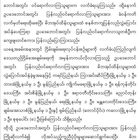
ဘောင်အတွင်း ဝင်ရောက်လာကြသူများက လက်ခံရယူကြသည်။ ထို့နောက်
ဥပဒေဘောင်အတွင်း ပြန်လည်ဝင်ရောက်လာကြသူများအား ခံဝန်ကတိ
လက်မှတ်ရေးထိုးစေပြီး မိဘအုပ်ထိန်းသူများထံ စနစ်တကျပြန်လည်လွှဲပြောင်း
အပ်နှံပေးကြရာ ဥပဒေဘောင်အတွင်း ပြန်လည်ဝင်ရောက်လာသူတစ်ဦးက
ကျေးဇူးတင်စကား ပြန်လည်ပြောကြားသည်။
ယနေ့အခမ်းအနားတွင် ငြိမ်းချမ်းရေးလုပ်ငန်းစဉ်များကို လက်ခံယုံကြည်လျက်
ဒေသတည်ငြိမ်အေးချမ်းရေးကို အမှန်တကယ်လိုလားကြသည့် ဥပဒေဘောင်
အတွင်း ပြန်လည်ဝင်ရောက်လာကြသူများအား မိဘအုပ်ထိန်းသူများထံ
လွှဲပြောင်းအပ်နှံခဲ့မှုအနေဖြင့် ကရင်ပြည်နယ်၊ ကြာအင်းဆိပ်ကြီးမြို့နယ်မှ ၁ ဦး၊
ဘားအံမြို့နယ်မှ ၁ ဦး မွန်ပြည်နယ်၊ ကျိုက်မရောမြို့နယ်မှ ၁ ဦး၊ ရန်ကုန်တိုင်း
ဒေသကြီး၊ အင်းစိန်မြို့နယ်မှ ၁ ဦး၊ ဧရာဝတီတိုင်းဒေသကြီး၊ ညောင်တုန်း
မြို့နယ်မှ ၁ ဦး၊ မွန်ပြည်နယ်၊ ရေးမြို့နယ်မှ ၁ ဦး၊ မန္တလေးတိုင်းဒေသကြီး၊
ချမ်းအေးသာစံမြို့နယ်မှ ၁ ဦးနှင့် ရှမ်းပြည်နယ် (တောင်ပိုင်း)၊ ကလောမြို့နယ်မှ
၁ ဦး၊ စုစုပေါင်း (၈) ဦးဖြစ်ကြောင်း သိရှိရသည်။
ထိုသို့ ဥပဒေဘောင်အတွင်း ပြန်လည်ဝင်ရောက်လာကြသူများအား ပြန်လည်
ကြိုဆိုလက်ခံ၍ လိုအပ်သည့်ကူညီပံ့ပိုးမှုများဆောင်ရွက်ပေးပြီး မိဘ