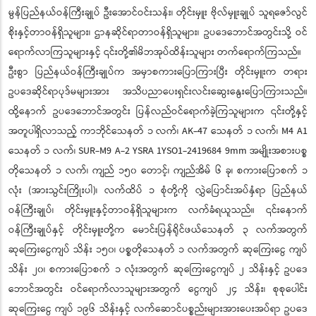
မွန်ပြည်နယ်ဝန်ကြီးချုပ် ဦးအောင်ဝင်းသန်း၊ တိုင်းမှူး ဗိုလ်မှူးချုပ် သူရဇော်လွင်
စိုးနှင့်တာဝန်ရှိသူများ၊ ဌာနဆိုင်ရာတာဝန်ရှိသူများ၊ ဥပဒေဘောင်အတွင်းသို့ ဝင်
ရောက်လာကြသူများနှင့် ၎င်းတို့၏မိဘအုပ်ထိန်းသူများ တက်ရောက်ကြသည်။
ဦးစွာ ပြည်နယ်ဝန်ကြီးချုပ်က အမှာစကားပြောကြားပြီး တိုင်းမှူးက တရား
ဥပဒေဆိုင်ရာပုဒ်မများအား အသိပညာပေးရှင်းလင်းဆွေးနွေးပြောကြားသည်။
ထို့နောက် ဥပဒေဘောင်အတွင်း ပြန်လည်ဝင်ရောက်ခဲ့ကြသူများက ၎င်းတို့နှင့်
အတူပါရှိလာသည့် ကာဘိုင်သေနတ် ၁ လက်၊ AK-47 သေနတ် ၁ လက်၊ M4 A1
သေနတ် ၁ လက်၊ SUR-M9 A-2 YSRA 1YSO1-2419684 9mm အမျိုးအစားပစ္စ
တိုသေနတ် ၁ လက်၊ ကျည် ၁၅၀ တောင့်၊ ကျည်အိမ် ၆ ခု၊ စကားပြောစက် ၁
လုံး (အားသွင်းကြိုးပါ)၊ လက်ထိပ် ၁ စုံတို့ကို လွှဲပြောင်းအပ်နှံရာ ပြည်နယ်
ဝန်ကြီးချုပ်၊ တိုင်းမှူးနှင့်တာဝန်ရှိသူများက လက်ခံရယူသည်။ ၎င်းနောက်
ဝန်ကြီးချုပ်နှင့် တိုင်းမှူးတို့က မောင်းပြန်ရိုင်ဖယ်သေနတ် ၃ လက်အတွက်
ဆုကြေးငွေကျပ် သိန်း ၁၅၀၊ ပစ္စတိုသေနတ် ၁ လက်အတွက် ဆုကြေးငွေ ကျပ်
သိန်း ၂၀၊ စကားပြောစက် ၁ လုံးအတွက် ဆုကြေးငွေကျပ် ၂ သိန်းနှင့် ဥပဒေ
ဘောင်အတွင်း ဝင်ရောက်လာသူများအတွက် ငွေကျပ် ၂၄ သိန်း၊ စုစုပေါင်း
ဆုကြေးငွေ ကျပ် ၁၉၆ သိန်းနှင့် လက်ဆောင်ပစ္စည်းများအားပေးအပ်ရာ ဥပဒေ