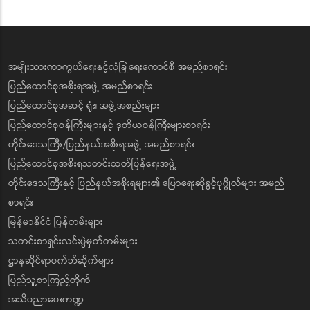
အမျိုးသားကာကွယ်ရေးနှင့်လုံခြုံရေးကောင်စီ အမည်စာရင်း
ပြည်ထောင်စုအစိုးရအဖွဲ့ အမည်စာရင်း
ပြည်ထောင်စုအဆင့် ရုံး၊ အဖွဲ့အစည်းများ
ပြည်ထောင်စုဝန်ကြီးများနှင့် ဒုတိယဝန်ကြီးများစာရင်း
တိုင်းဒေသကြီး/ပြည်နယ်အစိုးရအဖွဲ့ အမည်စာရင်း
ပြည်ထောင်စုအစိုးရသတင်းထုတ်ပြန်ရေးအဖွဲ့
တိုင်းဒေသကြီးနှင့် ပြည်နယ်အစိုးရများ၏ ပြောရေးဆိုခွင့်ပုဂ္ဂိုလ်များ အမည်
စာရင်း
မြန်မာနိုင်ငံ ပြန်တမ်းများ
သတင်းစာရှင်းလင်းပွဲမှတ်တမ်းများ
ဌာနဆိုင်ရာဝက်ဘ်ဆိုက်များ
ပြည်သူ့စာကြည့်တိုက်
အသိပညာပေးကဏ္ဍ