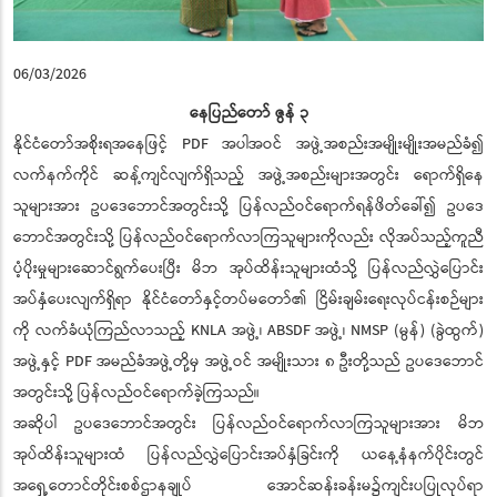
06/03/2026
နေပြည်တော် ဇွန် ၃
နိုင်ငံတော်အစိုးရအနေဖြင့် PDF အပါအဝင် အဖွဲ့အစည်းအမျိုးမျိုးအမည်ခံ၍
လက်နက်ကိုင် ဆန့်ကျင်လျက်ရှိသည့် အဖွဲ့အစည်းများအတွင်း ရောက်ရှိနေ
သူများအား ဥပဒေဘောင်အတွင်းသို့ ပြန်လည်ဝင်ရောက်ရန်ဖိတ်ခေါ်၍ ဥပဒေ
ဘောင်အတွင်းသို့ ပြန်လည်ဝင်ရောက်လာကြသူများကိုလည်း လိုအပ်သည့်ကူညီ
ပံ့ပိုးမှုများဆောင်ရွက်ပေးပြီး မိဘ အုပ်ထိန်းသူများထံသို့ ပြန်လည်လွှဲပြောင်း
အပ်နှံပေးလျက်ရှိရာ နိုင်ငံတော်နှင့်တပ်မတော်၏ ငြိမ်းချမ်းရေးလုပ်ငန်းစဉ်များ
ကို လက်ခံယုံကြည်လာသည့် KNLA အဖွဲ့၊ ABSDF အဖွဲ့၊ NMSP (မွန်) (ခွဲထွက်)
အဖွဲ့နှင့် PDF အမည်ခံအဖွဲ့တို့မှ အဖွဲ့ဝင် အမျိုးသား ၈ ဦးတို့သည် ဥပဒေဘောင်
အတွင်းသို့ ပြန်လည်ဝင်ရောက်ခဲ့ကြသည်။
အဆိုပါ ဥပဒေဘောင်အတွင်း ပြန်လည်ဝင်ရောက်လာကြသူများအား မိဘ
အုပ်ထိန်းသူများထံ ပြန်လည်လွှဲပြောင်းအပ်နှံခြင်းကို ယနေ့နံနက်ပိုင်းတွင်
အရှေ့တောင်တိုင်းစစ်ဌာနချုပ် အောင်ဆန်းခန်းမ၌ကျင်းပပြုလုပ်ရာ