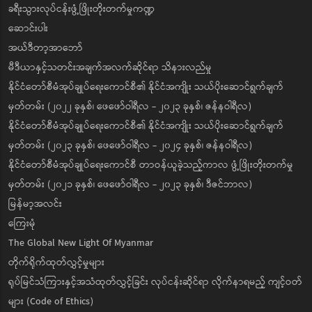
ခရီးသွားလုပ်ငန်းဖွံ့ဖြိုးတိုးတက်မှုကဏ္ဍ
ဆောင်းပါး
အယ်ဒီတာ့အာဘော်
မီဒီယာနှင့်သတင်းအချက်အလက်ဆိုင်ရာ သိနားလည်မှု
နိုင်ငံတော်စီမံအုပ်ချုပ်ရေးကောင်စီ၏ နိုင်ငံအကျိုး သယ်ပိုးဆောင်ရွက်ချက်
မှတ်တမ်း (၂၀၂၂ ခုနှစ်၊ ဖေဖော်ဝါရီလ - ၂၀၂၃ ခုနှစ်၊ ဇန်နဝါရီလ)
နိုင်ငံတော်စီမံအုပ်ချုပ်ရေးကောင်စီ၏ နိုင်ငံအကျိုး သယ်ပိုးဆောင်ရွက်ချက်
မှတ်တမ်း (၂၀၂၃ ခုနှစ်၊ ဖေဖော်ဝါရီလ - ၂၀၂၄ ခုနှစ်၊ ဇန်နဝါရီလ)
နိုင်ငံတော်စီမံအုပ်ချုပ်ရေးကောင်စီ တာဝန်ယူခဲ့သည့်ကာလ ဖွံ့ဖြိုးတိုးတက်မှု
မှတ်တမ်း (၂၀၂၁ ခုနှစ်၊ ဖေဖော်ဝါရီလ - ၂၀၂၃ ခုနှစ်၊ ဒီဇင်ဘာလ)
မြန်မာ့အလင်း
ကြေးမုံ
The Global New Light Of Myanmar
တိုက်ရိုက်ထုတ်လွှင့်မှုများ
ရုပ်မြင်သံကြားနှင့်အသံထုတ်လွှင့်ခြင်း လုပ်ငန်းဆိုင်ရာ လိုက်နာရမည့် ကျင့်ဝတ်
များ (Code of Ethics)