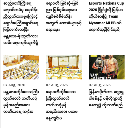
ဆည်တော်ကြီးရေ
ဧရာဝတီ မြစ်ဆုံ-မြစ်
Esports Nations Cup
လှောင်တမံမှ ရေထိန်း
ညာ မြစ်ဝှမ်းရေအား
2026 ပြိုင်ပွဲသို့ မြန်မာ
ညှိလွှတ်ထားမှုကြောင့်
လျှပ်စစ်စီမံကိန်း
ကိုယ်စားပြု Team
ချောင်းမကြီးချောင်းရေ
အတွက် ဒေသခံများနှင့်
Myanmar MLBB ဝင်
မြင့်တက်လာပြီး
ဆွေးနွေး
ရောက်ယှဉ်ပြိုင်မည်
မန္တလေး-မိုးကုတ်ကား
လမ်း ‌ရေ‌ကျော်လျက်ရှိ
07 Aug, 2026
07 Aug, 2026
07 Aug, 2026
မန္တလေးတိုင်းဒေသကြီး
ဧရာဝတီတိုင်းဒေသ
မြန်မာဖိုက်တာ ဂျော့ရှု
လွှတ်တော် တတိယပုံ
ကြီးလွှတ်တော်
ဝါဗန်နှင့် ပန်တိုဂျာတို့
မှန်အစည်းအဝေး
တတိယပုံမှန်
မကျေပွဲ ထိုးသတ်မည်
တတိယနေ့ ကျင်းပ
အစည်းအဝေး ပထမ
နေ့ကျင်းပ