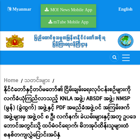
Skip
Myanmar
English
to
MOI News Mobile App
main
mTube Mobile App
content
Home
သတင်းများ
/
/
Breadcrumb
နိုင်ငံတော်နှင့်တပ်မတော်၏ ငြိမ်းချမ်းရေးလုပ်ငန်းစဉ်များကို
လက်ခံယုံကြည်လာသည့် KNLA အဖွဲ့၊ ABSDF အဖွဲ့၊ NMSP
(မွန်) (ခွဲထွက်) အဖွဲ့နှင့် PDF အမည်ခံအဖွဲ့ဝင် အကြမ်းဖက်
အဖွဲ့များမှ အဖွဲ့ဝင် ၈ ဦး လက်နက်၊ ခဲယမ်းများနှင့်အတူ ဥပဒေ
ဘောင်အတွင်းသို့ ထပ်မံဝင်ရောက်၊ မိဘအုပ်ထိန်းသူများထံ
စနစ်တကျလွှဲပြောင်းအပ်နှံ