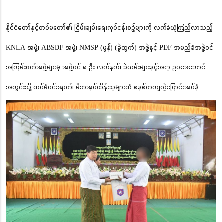
နိုင်ငံတော်နှင့်တပ်မတော်၏ ငြိမ်းချမ်းရေးလုပ်ငန်းစဉ်များကို လက်ခံယုံကြည်လာသည့်
KNLA အဖွဲ့၊ ABSDF အဖွဲ့၊ NMSP (မွန်) (ခွဲထွက်) အဖွဲ့နှင့် PDF အမည်ခံအဖွဲ့ဝင်
အကြမ်းဖက်အဖွဲ့များမှ အဖွဲ့ဝင် ၈ ဦး လက်နက်၊ ခဲယမ်းများနှင့်အတူ ဥပဒေဘောင်
အတွင်းသို့ ထပ်မံဝင်ရောက်၊ မိဘအုပ်ထိန်းသူများထံ စနစ်တကျလွှဲပြောင်းအပ်နှံ