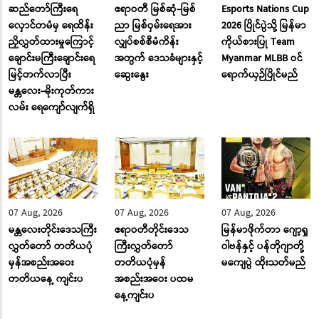
ဆည်တော်ကြီးရေ
ဧရာဝတီ မြစ်ဆုံ-မြစ်
Esports Nations Cup
လှောင်တမံမှ ရေထိန်း
ညာ မြစ်ဝှမ်းရေအား
2026 ပြိုင်ပွဲသို့ မြန်မာ
ညှိလွှတ်ထားမှုကြောင့်
လျှပ်စစ်စီမံကိန်း
ကိုယ်စားပြု Team
ချောင်းမကြီးချောင်းရေ
အတွက် ဒေသခံများနှင့်
Myanmar MLBB ဝင်
မြင့်တက်လာပြီး
ဆွေးနွေး
ရောက်ယှဉ်ပြိုင်မည်
မန္တလေး-မိုးကုတ်ကား
လမ်း ‌ရေ‌ကျော်လျက်ရှိ
07 Aug, 2026
07 Aug, 2026
07 Aug, 2026
မန္တလေးတိုင်းဒေသကြီး
ဧရာဝတီတိုင်းဒေသ
မြန်မာဖိုက်တာ ဂျော့ရှု
လွှတ်တော် တတိယပုံ
ကြီးလွှတ်တော်
ဝါဗန်နှင့် ပန်တိုဂျာတို့
မှန်အစည်းအဝေး
တတိယပုံမှန်
မကျေပွဲ ထိုးသတ်မည်
တတိယနေ့ ကျင်းပ
အစည်းအဝေး ပထမ
နေ့ကျင်းပ