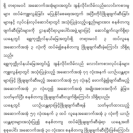
ရှိ တရားမဝင် အဆောက်အအုံများအတွင်း အွန်လိုင်းလိမ်လည်လောင်းကစားမှု
များ ထပ်မံကျူးလွန်ခြင်း မပြုနိုင်စေရေးအတွက် အပြီးတိုင်ဖြိုချဖျက်ဆီးခြင်း
များနှင့် လုပ်ငန်းလုပ်ဆောင်ရာတွင် အသုံးပြုခဲ့သည့်ပစ္စည်းများအား စနစ်တကျ
ဖျက်ဆီးခြင်းများကို ဌာနဆိုင်ရာပူးပေါင်းအဖွဲ့များဖြင့် ဆောင်ရွက်လျက်ရှိရာ
ယနေ့တွင် ရွှေကုက္ကိုလ်နယ်မြေအတွင်းရှိ တရားမဝင် ၃ ထပ်လူနေ
အဆောက်အအုံ ၃ လုံးကို ထပ်မံ၍စနစ်တကျ ဖြိုချဖျက်ဆီးခဲ့ကြောင်း သိရှိရ
သည်။
ရွှေကုက္ကိုလ်နယ်မြေအတွင်း၌ အွန်လိုင်းလိမ်လည် လောင်းကစားလုပ်ငန်းများ
ကျူးလွန်ရာတွင် အသုံးပြုခဲ့သည့် အဆောက်အအုံ ၇၇ လုံးအနက် ယာဉ်ယန္တရား
များဖြင့် ဖြိုချဖျက်ဆီးမည့် အဆောက်အအုံ ၅၇ လုံးနှင့် ဖောက်ခွဲ၍ဖျက်ဆီးမည့်
အဆောက်အအုံ ၂၀ လုံးဟူ၍ အဆောက်အအုံ အမျိုးအစားအလိုက် ခွဲခြား
သတ်မှတ်ပြီး စနစ်တကျ ဖြိုချဖျက်ဆီးလျက်ရှိကြောင်း သိရှိရသည်။
ယနေ့တွင် ယာဉ်ယန္တရားဖြင့်ဖြိုချဖျက်ဆီးရန် သတ်မှတ်ထားသည့်
အဆောက်အအုံ ၅၇ လုံးအနက် ၃ ထပ် လူနေအဆောက်အအုံ ၃ လုံးကို ယာဉ်၊
ယန္တရားများအသုံးပြု၍ စနစ်တကျ ထပ်မံဖြိုချဖျက်ဆီးခဲ့ရာ ယနေ့အထိ
စုစုပေါင်း အဆောက်အအုံ ၃၀ လုံးအား စနစ်တကျ ဖြိုချဖျက်ဆီးပြီးဖြစ်ကြောင်း