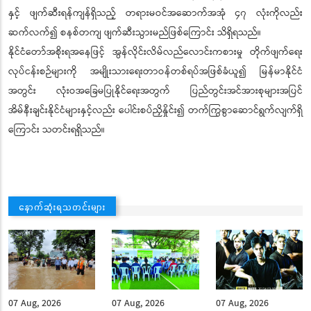
နှင့် ဖျက်ဆီးရန်ကျန်ရှိသည့် တရားမဝင်အဆောက်အအုံ ၄၇ လုံးကိုလည်း
ဆက်လက်၍ စနစ်တကျ ဖျက်ဆီးသွားမည်ဖြစ်ကြောင်း သိရှိရသည်။
နိုင်ငံတော်အစိုးရအနေဖြင့် အွန်လိုင်းလိမ်လည်လောင်းကစားမှု တိုက်ဖျက်ရေး
လုပ်ငန်းစဉ်များကို အမျိုးသားရေးတာဝန်တစ်ရပ်အဖြစ်ခံယူ၍ မြန်မာနိုင်ငံ
အတွင်း လုံးဝအခြေမပြုနိုင်ရေးအတွက် ပြည်တွင်းအင်အားစုများအပြင်
အိမ်နီးချင်းနိုင်ငံများနှင့်လည်း ပေါင်းစပ်ညှိနှိုင်း၍ တက်ကြွစွာဆောင်ရွက်လျက်ရှိ
ကြောင်း သတင်းရရှိသည်။
နောက်ဆုံးရသတင်းများ
07 Aug, 2026
07 Aug, 2026
07 Aug, 2026