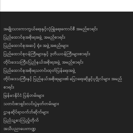
အမျိုးသားကာကွယ်ရေးနှင့်လုံခြုံရေးကောင်စီ အမည်စာရင်း
ပြည်ထောင်စုအစိုးရအဖွဲ့ အမည်စာရင်း
ပြည်ထောင်စုအဆင့် ရုံး၊ အဖွဲ့အစည်းများ
ပြည်ထောင်စုဝန်ကြီးများနှင့် ဒုတိယဝန်ကြီးများစာရင်း
တိုင်းဒေသကြီး/ပြည်နယ်အစိုးရအဖွဲ့ အမည်စာရင်း
ပြည်ထောင်စုအစိုးရသတင်းထုတ်ပြန်ရေးအဖွဲ့
တိုင်းဒေသကြီးနှင့် ပြည်နယ်အစိုးရများ၏ ပြောရေးဆိုခွင့်ပုဂ္ဂိုလ်များ အမည်
စာရင်း
မြန်မာနိုင်ငံ ပြန်တမ်းများ
သတင်းစာရှင်းလင်းပွဲမှတ်တမ်းများ
ဌာနဆိုင်ရာဝက်ဘ်ဆိုက်များ
ပြည်သူ့စာကြည့်တိုက်
အသိပညာပေးကဏ္ဍ