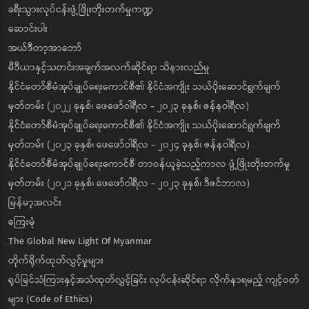
ခရီးသွားလုပ်ငန်းဖွံ့ဖြိုးတိုးတက်မှုကဏ္ဍ
ဆောင်းပါး
အယ်ဒီတာ့အာဘော်
မီဒီယာနှင့်သတင်းအချက်အလက်ဆိုင်ရာ သိနားလည်မှု
နိုင်ငံတော်စီမံအုပ်ချုပ်ရေးကောင်စီ၏ နိုင်ငံအကျိုး သယ်ပိုးဆောင်ရွက်ချက်
မှတ်တမ်း (၂၀၂၂ ခုနှစ်၊ ဖေဖော်ဝါရီလ - ၂၀၂၃ ခုနှစ်၊ ဇန်နဝါရီလ)
နိုင်ငံတော်စီမံအုပ်ချုပ်ရေးကောင်စီ၏ နိုင်ငံအကျိုး သယ်ပိုးဆောင်ရွက်ချက်
မှတ်တမ်း (၂၀၂၃ ခုနှစ်၊ ဖေဖော်ဝါရီလ - ၂၀၂၄ ခုနှစ်၊ ဇန်နဝါရီလ)
နိုင်ငံတော်စီမံအုပ်ချုပ်ရေးကောင်စီ တာဝန်ယူခဲ့သည့်ကာလ ဖွံ့ဖြိုးတိုးတက်မှု
မှတ်တမ်း (၂၀၂၁ ခုနှစ်၊ ဖေဖော်ဝါရီလ - ၂၀၂၃ ခုနှစ်၊ ဒီဇင်ဘာလ)
မြန်မာ့အလင်း
ကြေးမုံ
The Global New Light Of Myanmar
တိုက်ရိုက်ထုတ်လွှင့်မှုများ
ရုပ်မြင်သံကြားနှင့်အသံထုတ်လွှင့်ခြင်း လုပ်ငန်းဆိုင်ရာ လိုက်နာရမည့် ကျင့်ဝတ်
များ (Code of Ethics)