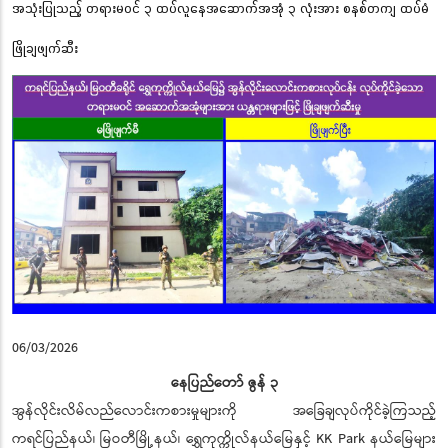
အသုံးပြုသည့် တရားမဝင် ၃ ထပ်လူနေအဆောက်အအုံ ၃ လုံးအား စနစ်တကျ ထပ်မံ
ဖြိုချဖျက်ဆီး
06/03/2026
နေပြည်တော် ဇွန် ၃
အွန်လိုင်းလိမ်လည်လောင်းကစားမှုများကို အခြေချလုပ်ကိုင်ခဲ့ကြသည့်
ကရင်ပြည်နယ်၊ မြဝတီမြို့နယ်၊ ရွှေကုက္ကိုလ်နယ်မြေနှင့် KK Park နယ်မြေများ