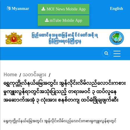
Skip
Myanmar
English
to
MOI News Mobile App
main
mTube Mobile App
content
Home
သတင်းများ
/
/
Breadcrumb
ရွှေကုက္ကိုလ်နယ်မြေအတွင်း အွန်လိုင်းလိမ်လည်လောင်းကစား
မှုကျူးလွန်ရာတွင်အသုံးပြုသည့် တရားမဝင် ၃ ထပ်လူနေ
အဆောက်အအုံ ၃ လုံးအား စနစ်တကျ ထပ်မံဖြိုချဖျက်ဆီး
ရွှေကုက္ကိုလ်နယ်မြေအတွင်း အွန်လိုင်းလိမ်လည်လောင်းကစားမှုကျူးလွန်ရာတွင်