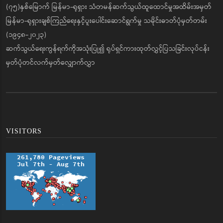
(၇၅)နှစ်မြောက် မြန်မာ-ရုရှား သံတမန်ဆက်သွယ်ထူထောင်မှုအထိမ်းအမှတ်
မြန်မာ-ရုရှားချစ်ကြည်ရေးနှင့်ပူးပေါင်းဆောင်ရွက်မှု သမိုင်းဓာတ်ပုံမှတ်တမ်း
(၁၉၄၈-၂၀၂၃)
ဆက်သွယ်ရေးကွန်ရက်ကိုအသုံးပြု၍ ရုပ်ရှင်ကားထုတ်လွှင့်ပြသခြင်းလုပ်ငန်း
မှတ်ပုံတင်လက်မှတ်လျှောက်လွှာ
VISITORS