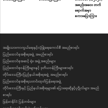
အစည်းအဝေး တက်
ရောက်အမှာ
စကားပြောကြား
အမျိုးသားကာကွယ်ရေးနှင့်လုံခြုံရေးကောင်စီ အမည်စာရင်း
ပြည်ထောင်စုအစိုးရအဖွဲ့ အမည်စာရင်း
ပြည်ထောင်စုအဆင့် ရုံး၊ အဖွဲ့အစည်းများ
ပြည်ထောင်စုဝန်ကြီးများနှင့် ဒုတိယဝန်ကြီးများစာရင်း
တိုင်းဒေသကြီး/ပြည်နယ်အစိုးရအဖွဲ့ အမည်စာရင်း
ပြည်ထောင်စုအစိုးရသတင်းထုတ်ပြန်ရေးအဖွဲ့
တိုင်းဒေသကြီးနှင့် ပြည်နယ်အစိုးရများ၏ ပြောရေးဆိုခွင့်ပုဂ္ဂိုလ်များ အမည်
စာရင်း
မြန်မာနိုင်ငံ ပြန်တမ်းများ