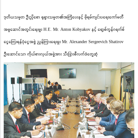
ဒုတိယသမ္မတ ဦးညိုစော ရုရှားသမ္မတ၏အကြံပေးနှင့် ဖိုရမ်ကျင်းပရေးကော်မတီ
အမှုဆောင်အတွင်းရေးမှူး H.E. Mr. Anton Kobyakov နှင့် ရော့စ်ကွန်ဂရက်စ်
ငွေကြေးရန်ပုံငွေအဖွဲ့ ညွှန်ကြားရေးမှူး Mr. Alexander Sergeevich Shatirov
ဦးဆောင်သော ကိုယ်စားလှယ်အဖွဲ့အား သီးခြားစီလက်ခံတွေ့ဆုံ