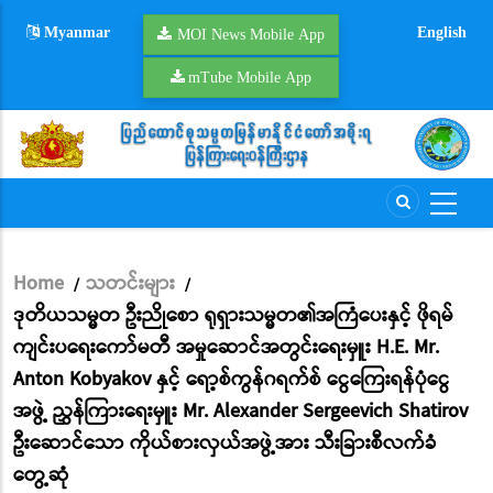
Skip
Myanmar
English
to
MOI News Mobile App
main
mTube Mobile App
content
Home
သတင်းများ
/
/
Breadcrumb
ဒုတိယသမ္မတ ဦးညိုစော ရုရှားသမ္မတ၏အကြံပေးနှင့် ဖိုရမ်
ကျင်းပရေးကော်မတီ အမှုဆောင်အတွင်းရေးမှူး H.E. Mr.
Anton Kobyakov နှင့် ရော့စ်ကွန်ဂရက်စ် ငွေကြေးရန်ပုံငွေ
အဖွဲ့ ညွှန်ကြားရေးမှူး Mr. Alexander Sergeevich Shatirov
ဦးဆောင်သော ကိုယ်စားလှယ်အဖွဲ့အား သီးခြားစီလက်ခံ
တွေ့ဆုံ