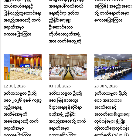
ကယ်ဆယ်ရေးနှင့်
အရေးပေါ်ကယ်ဆယ်
အကြိမ်) အစည်းအဝေး
ပြန်လည်ထူထောင်ရေး
ရေးဆိုင်ရာ ဒုတိယ
သို့ တက်ရောက်အမှာ
အစည်းအဝေးသို့ တက်
ညှိနှိုင်းရေးမှူး
စကားပြောကြား
ရောက်အမှာ
ဦးဆောင်သော
စကားပြောကြား
ကိုယ်စားလှယ်အဖွဲ့
အား လက်ခံတွေ့ဆုံ
12 Jul, 2026
03 Jul, 2026
28 Jun, 2026
ဒုတိယသမ္မတ ဦးညို
ဒုတိယသမ္မတ ဦးညို
ဒုတိယသမ္မတ ဦးညို
စော ၂၀၂၆ ခုနှစ် ကမ္ဘာ့
စော မြန်မာအထူး
စော အသေးစား၊
လူဦးရေနေ့
စီးပွားရေးဇုန်ဆိုင်ရာ
အငယ်စားနှင့်
အထိမ်းအမှတ်
ဗဟိုအဖွဲ့ ညှိနှိုင်း
အလတ်စားစီးပွားရေး
အခမ်းအနားသို့ တက်
အစည်းအဝေးသို့ တက်
လုပ်ငန်းများ ဖွံ့ဖြိုး
ရောက်အမှာ
ရောက်အမှာ
တိုးတက်ရေးလုပ်ငန်း
စကားပြောကြား
စကားပြောကြား
ကော်မတီ (၁/၂၀၂၆)