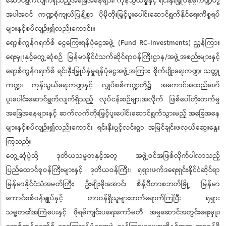
ဆောင်ရွက်လျက်ရှိသည့်အခြေအနေများ၊ ကုန်သွယ်မှုနှင့် ရင်းနှီးမြှုပ်နှံမှုကဏ္ဍတို့
အပါအဝင် ကဏ္ဍစုံကျယ်ပြန့်စွာ ပိုမိုတိုးမြှင့်ပူးပေါင်းဆောင်ရွက်နိုင်ရေးကိစ္စရပ်
များနှင့်စပ်လျဉ်း၍လည်းကောင်း။
ရော့စ်ကွန်ဂရက်စ် ငွေကြေးရန်ပုံငွေအဖွဲ့ (Fund RC-Investments) ညွှန်ကြား
ရေးမှူးနှင့်တွေ့ဆုံစဉ် မြန်မာနိုင်ငံသက်ဆိုင်ရာဝန်ကြီးဌာန/အဖွဲ့အစည်းများနှင့်
ရော့စ်ကွန်ဂရက်စ် ရင်းနှီးမြှုပ်နှံမှုရန်ပုံငွေအဖွဲ့အကြား စိုက်ပျိုးရေးကဏ္ဍ၊ သတ္တု
ကဏ္ဍ၊ ကုန်သွယ်ရေးကဏ္ဍနှင့် လျှပ်စစ်ကဏ္ဍတို့၌ အကောင်အထည်ဖော်
ပူးပေါင်းဆောင်ရွက်လျက်ရှိသည့် လုပ်ငန်းစဉ်များအလိုက် ဖြစ်ပေါ်တိုးတက်မှု
အခြေအနေများနှင့် ဆက်လက်တိုးမြှင့်ပူးပေါင်းဆောင်ရွက်သွားမည့် အခြေအနေ
များနှင့်စပ်လျဉ်း၍လည်းကောင်း ရင်းနှီးပွင့်လင်းစွာ အမြင်ချင်းဖလှယ်ဆွေးနွေး
ကြသည်။
တွေ့ဆုံပွဲသို့ ဒုတိယသမ္မတနှင့်အတူ အဖွဲ့ဝင်အဖြစ်လိုက်ပါလာသည့်
ပြည်ထောင်စုဝန်ကြီးများနှင့် ဒုတိယဝန်ကြီး၊ ရုရှားဖက်ဒရေးရှင်းနိုင်ငံဆိုင်ရာ
မြန်မာနိုင်ငံသံအမတ်ကြီး ဦးမျိုးမိုးအောင်၊ စိန့်ပီတာစဘတ်မြို့ မြန်မာ
ကောင်စစ်ဝန်ချုပ်နှင့် တာဝန်ရှိသူများတက်ရောက်ကြပြီး ရုရှား
သမ္မတ၏အကြံပေးနှင့် ဖိုရမ်ကျင်းပရေးကော်မတီ အမှုဆောင်အတွင်းရေးမှူး၊