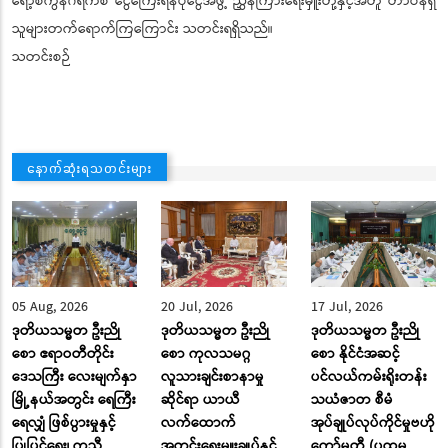
ရော့စ်ကွန်ဂရက်စ် ငွေကြေးရန်ပုံငွေအဖွဲ့ ညွှန်ကြားရေးမှူးတို့နှင့်အတူ တာဝန်ရှိ
သူများတက်ရောက်ကြကြောင်း သတင်းရရှိသည်။
သတင်းစဉ်
နောက်ဆုံးရသတင်းများ
05 Aug, 2026
20 Jul, 2026
17 Jul, 2026
ဒုတိယသမ္မတ ဦးညို
ဒုတိယသမ္မတ ဦးညို
ဒုတိယသမ္မတ ဦးညို
စော ဧရာဝတီတိုင်း
စော ကုလသမဂ္ဂ
စော နိုင်ငံအဆင့်
ဒေသကြီး လေးမျက်နှာ
လူသားချင်းစာနာမှု
ပင်လယ်ကမ်းရိုးတန်း
မြို့နယ်အတွင်း ရေကြီး
ဆိုင်ရာ ယာယီ
သယံဇာတ စီမံ
ရေလျှံ ဖြစ်ပွားမှုနှင့်
လက်ထောက်
အုပ်ချုပ်လုပ်ကိုင်မှုဗဟို
ပြုပြင်ရေး၊ ကူညီ
အတွင်းရေးမှူးချုပ်နှင့်
ကော်မတီ (ပထမ