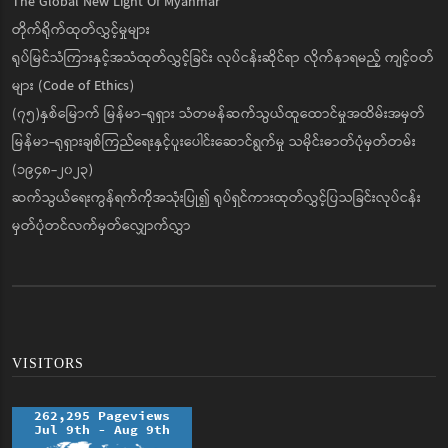
The Global New Light Of Myanmar
တိုက်ရိုက်ထုတ်လွှင့်မှုများ
ရုပ်မြင်သံကြားနှင့်အသံထုတ်လွှင့်ခြင်း လုပ်ငန်းဆိုင်ရာ လိုက်နာရမည့် ကျင့်ဝတ်
များ (Code of Ethics)
(၇၅)နှစ်မြောက် မြန်မာ-ရုရှား သံတမန်ဆက်သွယ်ထူထောင်မှုအထိမ်းအမှတ်
မြန်မာ-ရုရှားချစ်ကြည်ရေးနှင့်ပူးပေါင်းဆောင်ရွက်မှု သမိုင်းဓာတ်ပုံမှတ်တမ်း
(၁၉၄၈-၂၀၂၃)
ဆက်သွယ်ရေးကွန်ရက်ကိုအသုံးပြု၍ ရုပ်ရှင်ကားထုတ်လွှင့်ပြသခြင်းလုပ်ငန်း
မှတ်ပုံတင်လက်မှတ်လျှောက်လွှာ
VISITORS