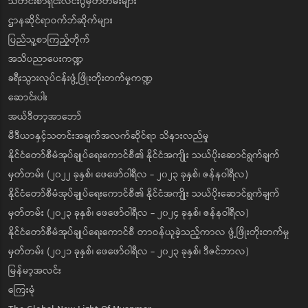
သတင်းစာရှင်းလင်းပွဲမှတ်တမ်းများ
ဌာနဆိုင်ရာဝက်ဘ်ဆိုက်များ
ပြည်သူ့စာကြည့်တိုက်
အသိပညာပေးကဏ္ဍ
ခရီးသွားလုပ်ငန်းဖွံ့ဖြိုးတိုးတက်မှုကဏ္ဍ
ဆောင်းပါး
အယ်ဒီတာ့အာဘော်
မီဒီယာနှင့်သတင်းအချက်အလက်ဆိုင်ရာ သိနားလည်မှု
နိုင်ငံတော်စီမံအုပ်ချုပ်ရေးကောင်စီ၏ နိုင်ငံအကျိုး သယ်ပိုးဆောင်ရွက်ချက်
မှတ်တမ်း (၂၀၂၂ ခုနှစ်၊ ဖေဖော်ဝါရီလ - ၂၀၂၃ ခုနှစ်၊ ဇန်နဝါရီလ)
နိုင်ငံတော်စီမံအုပ်ချုပ်ရေးကောင်စီ၏ နိုင်ငံအကျိုး သယ်ပိုးဆောင်ရွက်ချက်
မှတ်တမ်း (၂၀၂၃ ခုနှစ်၊ ဖေဖော်ဝါရီလ - ၂၀၂၄ ခုနှစ်၊ ဇန်နဝါရီလ)
နိုင်ငံတော်စီမံအုပ်ချုပ်ရေးကောင်စီ တာဝန်ယူခဲ့သည့်ကာလ ဖွံ့ဖြိုးတိုးတက်မှု
မှတ်တမ်း (၂၀၂၁ ခုနှစ်၊ ဖေဖော်ဝါရီလ - ၂၀၂၃ ခုနှစ်၊ ဒီဇင်ဘာလ)
မြန်မာ့အလင်း
ကြေးမုံ