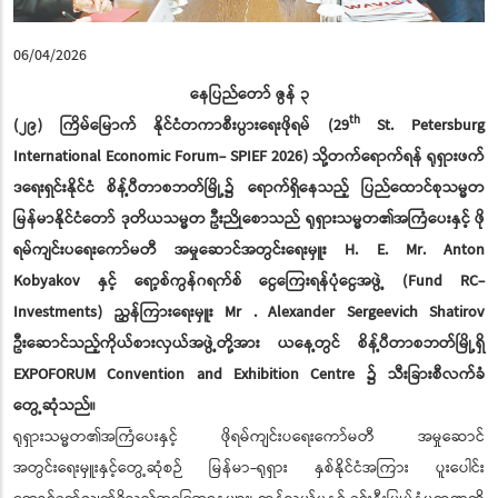
06/04/2026
နေပြည်တော်
ဇွန်
၃
th
(၂၉) ကြိမ်မြောက် နိုင်ငံတကာစီးပွားရေးဖိုရမ် (29
St. Petersburg
International Economic Forum- SPIEF 2026) သို့တက်ရောက်ရန် ရုရှားဖက်
ဒရေးရှင်းနိုင်ငံ စိန့်ပီတာစဘတ်မြို့၌ ရောက်ရှိနေသည့် ပြည်ထောင်စုသမ္မတ
မြန်မာနိုင်ငံတော် ဒုတိယသမ္မတ ဦးညိုစောသည် ရုရှားသမ္မတ၏အကြံပေးနှင့် ဖို
ရမ်ကျင်းပရေးကော်မတီ အမှုဆောင်အတွင်းရေးမှူး H. E. Mr. Anton
Kobyakov နှင့် ရော့စ်ကွန်ဂရက်စ် ငွေကြေးရန်ပုံငွေအဖွဲ့ (Fund RC-
Investments) ညွှန်ကြားရေးမှူး Mr . Alexander Sergeevich Shatirov
ဦးဆောင်သည့်ကိုယ်စားလှယ်အဖွဲ့တို့အား ယနေ့တွင် စိန့်ပီတာစဘတ်မြို့ရှိ
EXPOFORUM Convention and Exhibition Centre ၌ သီးခြားစီလက်ခံ
တွေ့ဆုံသည်။
ရုရှားသမ္မတ၏အကြံပေးနှင့် ဖိုရမ်ကျင်းပရေးကော်မတီ အမှုဆောင်
အတွင်းရေးမှူးနှင့်တွေ့ဆုံစဉ် မြန်မာ-ရုရှား နှစ်နိုင်ငံအကြား ပူးပေါင်း