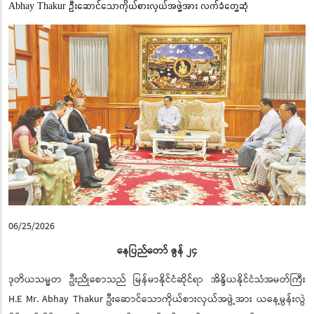
Abhay Thakur ဦးဆောင်သောကိုယ်စားလှယ်အဖွဲ့အား လက်ခံတွေ့ဆုံ
06/25/2026
နေပြည်တော် ဇွန် ၂၄
ဒုတိယသမ္မတ ဦးညိုစောသည် မြန်မာနိုင်ငံဆိုင်ရာ အိန္ဒိယနိုင်ငံသံအမတ်ကြီး
H.E Mr. Abhay Thakur ဦးဆောင်သောကိုယ်စားလှယ်အဖွဲ့အား ယနေ့မွန်းလွဲ