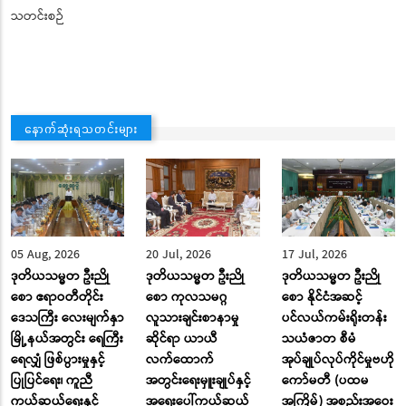
သတင်းစဉ်
နောက်ဆုံးရသတင်းများ
05 Aug, 2026
20 Jul, 2026
17 Jul, 2026
ဒုတိယသမ္မတ ဦးညို
ဒုတိယသမ္မတ ဦးညို
ဒုတိယသမ္မတ ဦးညို
စော ဧရာဝတီတိုင်း
စော ကုလသမဂ္ဂ
စော နိုင်ငံအဆင့်
ဒေသကြီး လေးမျက်နှာ
လူသားချင်းစာနာမှု
ပင်လယ်ကမ်းရိုးတန်း
မြို့နယ်အတွင်း ရေကြီး
ဆိုင်ရာ ယာယီ
သယံဇာတ စီမံ
ရေလျှံ ဖြစ်ပွားမှုနှင့်
လက်ထောက်
အုပ်ချုပ်လုပ်ကိုင်မှုဗဟို
ပြုပြင်ရေး၊ ကူညီ
အတွင်းရေးမှူးချုပ်နှင့်
ကော်မတီ (ပထမ
ကယ်ဆယ်ရေးနှင့်
အရေးပေါ်ကယ်ဆယ်
အကြိမ်) အစည်းအဝေး