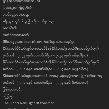
ဌာနဆိုင်ရာဝက်ဘ်ဆိုက်များ
ပြည်သူ့စာကြည့်တိုက်
အသိပညာပေးကဏ္ဍ
ခရီးသွားလုပ်ငန်းဖွံ့ဖြိုးတိုးတက်မှုကဏ္ဍ
ဆောင်းပါး
အယ်ဒီတာ့အာဘော်
မီဒီယာနှင့်သတင်းအချက်အလက်ဆိုင်ရာ သိနားလည်မှု
နိုင်ငံတော်စီမံအုပ်ချုပ်ရေးကောင်စီ၏ နိုင်ငံအကျိုး သယ်ပိုးဆောင်ရွက်ချက်
မှတ်တမ်း (၂၀၂၂ ခုနှစ်၊ ဖေဖော်ဝါရီလ - ၂၀၂၃ ခုနှစ်၊ ဇန်နဝါရီလ)
နိုင်ငံတော်စီမံအုပ်ချုပ်ရေးကောင်စီ၏ နိုင်ငံအကျိုး သယ်ပိုးဆောင်ရွက်ချက်
မှတ်တမ်း (၂၀၂၃ ခုနှစ်၊ ဖေဖော်ဝါရီလ - ၂၀၂၄ ခုနှစ်၊ ဇန်နဝါရီလ)
နိုင်ငံတော်စီမံအုပ်ချုပ်ရေးကောင်စီ တာဝန်ယူခဲ့သည့်ကာလ ဖွံ့ဖြိုးတိုးတက်မှု
မှတ်တမ်း (၂၀၂၁ ခုနှစ်၊ ဖေဖော်ဝါရီလ - ၂၀၂၃ ခုနှစ်၊ ဒီဇင်ဘာလ)
မြန်မာ့အလင်း
ကြေးမုံ
The Global New Light Of Myanmar