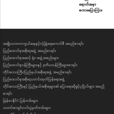
ရောက်အမှာ
စကားပြောကြား
အမျိုးသားကာကွယ်ရေးနှင့်လုံခြုံရေးကောင်စီ အမည်စာရင်း
ပြည်ထောင်စုအစိုးရအဖွဲ့ အမည်စာရင်း
ပြည်ထောင်စုအဆင့် ရုံး၊ အဖွဲ့အစည်းများ
ပြည်ထောင်စုဝန်ကြီးများနှင့် ဒုတိယဝန်ကြီးများစာရင်း
တိုင်းဒေသကြီး/ပြည်နယ်အစိုးရအဖွဲ့ အမည်စာရင်း
ပြည်ထောင်စုအစိုးရသတင်းထုတ်ပြန်ရေးအဖွဲ့
တိုင်းဒေသကြီးနှင့် ပြည်နယ်အစိုးရများ၏ ပြောရေးဆိုခွင့်ပုဂ္ဂိုလ်များ အမည်
စာရင်း
မြန်မာနိုင်ငံ ပြန်တမ်းများ
သတင်းစာရှင်းလင်းပွဲမှတ်တမ်းများ