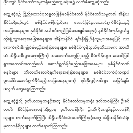
ပိုင်းတွင် နိုင်ငံတော်သမ္မတရုံးဧည့်တွေ့ခန်းမ၌ လက်ခံတွေ့ဆုံသည်။
တွေ့ဆုံစဉ် ပြည်ထောင်စုသမ္မတမြန်မာနိုင်ငံတော် နိုင်ငံတော်သမ္မတ၏ အိန္ဒိယ
နိုင်ငံခရီးစဉ်တွင် နှစ်နိုင်ငံချစ်ကြည်ရေး အောင်မြင်စွာဆောင်ရွက်နိုင်ခဲ့သည့်
အခြေအနေများ၊ နှစ်နိုင်ငံ နယ်စပ်တည်ငြိမ်အေးချမ်းရေးနှင့် နှစ်နိုင်ငံကုန်သွယ်မှု
တိုးချဲ့သွားရေးအခြေအနေများ၊ အိန္ဒိယနိုင်ငံ ရင်းနှီးမြှုပ်နှံသူများအနေဖြင့် လာ
ရောက်ရင်းနှီးမြှုပ်နှံမည့်အခြေအနေများ၊ နှစ်နိုင်ငံကုန်သွယ်မှုကိုသာမက အာဆီ
ယံ-အိန္ဒိယစီးပွားရေးစင်္ကြံကို အထောက်အကူပြုသည့် စီမံကိန်းများ အောင်မြင်
စွာအကောင်အထည်ဖော် ဆောင်ရွက်နိုင်မည့်အခြေအနေများ၊ နှစ်နိုင်ငံဘဏ်
စနစ်များ တိုးတက်ဆောင်ရွက်ရေးအခြေအနေများ၊ နှစ်နိုင်ငံဘက်စုံကဏ္ဍစုံ
ပူးပေါင်းဆောင်ရွက်နိုင်မည့်အခြေအနေများကို ရင်းနှီးပွင့်လင်းစွာ အမြင်ချင်း
ဖလှယ် ဆွေးနွေးကြသည်။
တွေ့ဆုံပွဲသို့ ဒုတိယသမ္မတနှင့်အတူ နိုင်ငံတော်သမ္မတရုံး ဒုတိယဝန်ကြီး ဦးခင်
လတ်၊ နိုင်ငံခြားရေးဝန်ကြီးဌာန ဒုတိယဝန်ကြီး ဦးကိုကိုကျော်နှင့်တာဝန်ရှိ
သူများ တက်ရောက်ကြပြီး အိန္ဒိယနိုင်ငံသံအမတ်ကြီးနှင့်အတူ အိန္ဒိယနိုင်ငံသံရုံး
မှတာဝန်ရှိသူများ တက်ရောက်ကြသည်။