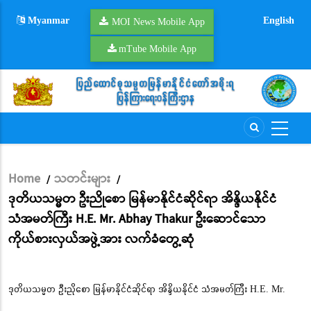
Skip
Myanmar
English
to
MOI News Mobile App
main
mTube Mobile App
content
Home
သတင်းများ
/
/
Breadcrumb
ဒုတိယသမ္မတ ဦးညိုစော မြန်မာနိုင်ငံဆိုင်ရာ အိန္ဒိယနိုင်ငံ
သံအမတ်ကြီး H.E. Mr. Abhay Thakur ဦးဆောင်သော
ကိုယ်စားလှယ်အဖွဲ့အား လက်ခံတွေ့ဆုံ
ဒုတိယသမ္မတ ဦးညိုစော မြန်မာနိုင်ငံဆိုင်ရာ အိန္ဒိယနိုင်ငံ သံအမတ်ကြီး H.E. Mr.