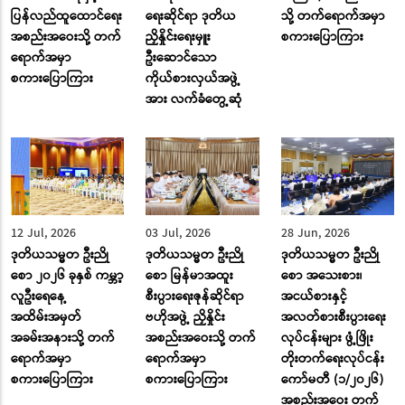
ပြန်လည်ထူထောင်ရေး
ရေးဆိုင်ရာ ဒုတိယ
သို့ တက်ရောက်အမှာ
အစည်းအဝေးသို့ တက်
ညှိနှိုင်းရေးမှူး
စကားပြောကြား
ရောက်အမှာ
ဦးဆောင်သော
စကားပြောကြား
ကိုယ်စားလှယ်အဖွဲ့
အား လက်ခံတွေ့ဆုံ
12 Jul, 2026
03 Jul, 2026
28 Jun, 2026
ဒုတိယသမ္မတ ဦးညို
ဒုတိယသမ္မတ ဦးညို
ဒုတိယသမ္မတ ဦးညို
စော ၂၀၂၆ ခုနှစ် ကမ္ဘာ့
စော မြန်မာအထူး
စော အသေးစား၊
လူဦးရေနေ့
စီးပွားရေးဇုန်ဆိုင်ရာ
အငယ်စားနှင့်
အထိမ်းအမှတ်
ဗဟိုအဖွဲ့ ညှိနှိုင်း
အလတ်စားစီးပွားရေး
အခမ်းအနားသို့ တက်
အစည်းအဝေးသို့ တက်
လုပ်ငန်းများ ဖွံ့ဖြိုး
ရောက်အမှာ
ရောက်အမှာ
တိုးတက်ရေးလုပ်ငန်း
စကားပြောကြား
စကားပြောကြား
ကော်မတီ (၁/၂၀၂၆)
အစည်းအဝေး တက်