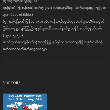
တိုက်ရိုက်ထုတ်လွှင့်မှုများ
ရုပ်မြင်သံကြားနှင့်အသံထုတ်လွှင့်ခြင်း လုပ်ငန်းဆိုင်ရာ လိုက်နာရမည့် ကျင့်ဝတ်
များ (Code of Ethics)
(၇၅)နှစ်မြောက် မြန်မာ-ရုရှား သံတမန်ဆက်သွယ်ထူထောင်မှုအထိမ်းအမှတ်
မြန်မာ-ရုရှားချစ်ကြည်ရေးနှင့်ပူးပေါင်းဆောင်ရွက်မှု သမိုင်းဓာတ်ပုံမှတ်တမ်း
(၁၉၄၈-၂၀၂၃)
ဆက်သွယ်ရေးကွန်ရက်ကိုအသုံးပြု၍ ရုပ်ရှင်ကားထုတ်လွှင့်ပြသခြင်းလုပ်ငန်း
မှတ်ပုံတင်လက်မှတ်လျှောက်လွှာ
VISITORS