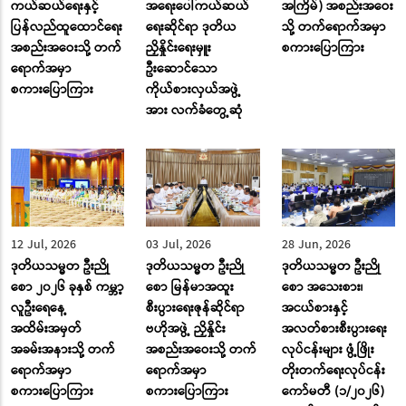
ကယ်ဆယ်ရေးနှင့်
အရေးပေါ်ကယ်ဆယ်
အကြိမ်) အစည်းအဝေး
ပြန်လည်ထူထောင်ရေး
ရေးဆိုင်ရာ ဒုတိယ
သို့ တက်ရောက်အမှာ
အစည်းအဝေးသို့ တက်
ညှိနှိုင်းရေးမှူး
စကားပြောကြား
ရောက်အမှာ
ဦးဆောင်သော
စကားပြောကြား
ကိုယ်စားလှယ်အဖွဲ့
အား လက်ခံတွေ့ဆုံ
12 Jul, 2026
03 Jul, 2026
28 Jun, 2026
ဒုတိယသမ္မတ ဦးညို
ဒုတိယသမ္မတ ဦးညို
ဒုတိယသမ္မတ ဦးညို
စော ၂၀၂၆ ခုနှစ် ကမ္ဘာ့
စော မြန်မာအထူး
စော အသေးစား၊
လူဦးရေနေ့
စီးပွားရေးဇုန်ဆိုင်ရာ
အငယ်စားနှင့်
အထိမ်းအမှတ်
ဗဟိုအဖွဲ့ ညှိနှိုင်း
အလတ်စားစီးပွားရေး
အခမ်းအနားသို့ တက်
အစည်းအဝေးသို့ တက်
လုပ်ငန်းများ ဖွံ့ဖြိုး
ရောက်အမှာ
ရောက်အမှာ
တိုးတက်ရေးလုပ်ငန်း
စကားပြောကြား
စကားပြောကြား
ကော်မတီ (၁/၂၀၂၆)