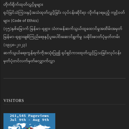
တိုက်ရိုက်ထုတ်လွှင့်မှုများ
ရုပ်မြင်သံကြားနှင့်အသံထုတ်လွှင့်ခြင်း လုပ်ငန်းဆိုင်ရာ လိုက်နာရမည့် ကျင့်ဝတ်
များ (Code of Ethics)
(၇၅)နှစ်မြောက် မြန်မာ-ရုရှား သံတမန်ဆက်သွယ်ထူထောင်မှုအထိမ်းအမှတ်
မြန်မာ-ရုရှားချစ်ကြည်ရေးနှင့်ပူးပေါင်းဆောင်ရွက်မှု သမိုင်းဓာတ်ပုံမှတ်တမ်း
(၁၉၄၈-၂၀၂၃)
ဆက်သွယ်ရေးကွန်ရက်ကိုအသုံးပြု၍ ရုပ်ရှင်ကားထုတ်လွှင့်ပြသခြင်းလုပ်ငန်း
မှတ်ပုံတင်လက်မှတ်လျှောက်လွှာ
VISITORS