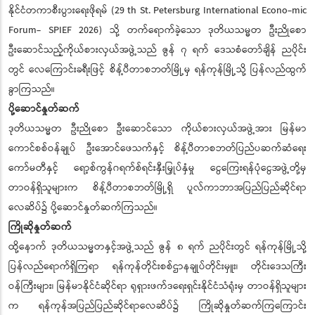
နိုင်ငံတကာစီးပွားရေးဖိုရမ် (29 th St. Petersburg International Econo-mic
Forum- SPIEF 2026) သို့ တက်ရောက်ခဲ့သော ဒုတိယသမ္မတ ဦးညိုစော
ဦးဆောင်သည့်ကိုယ်စားလှယ်အဖွဲ့သည် ဇွန် ၇ ရက် ဒေသစံတော်ချိန် ညပိုင်း
တွင် လေကြောင်းခရီးဖြင့် စိန့်ပီတာစဘတ်မြို့မှ ရန်ကုန်မြို့သို့ ပြန်လည်ထွက်
ခွာကြသည်။
ပို့ဆောင်နှုတ်ဆက်
ဒုတိယသမ္မတ ဦးညိုစော ဦးဆောင်သော ကိုယ်စားလှယ်အဖွဲ့အား မြန်မာ
ကောင်စစ်ဝန်ချုပ် ဦးအောင်ဖေသက်နှင့် စိန့်ပီတာစဘတ်ပြည်ပဆက်ဆံရေး
ကော်မတီနှင့် ရော့စ်ကွန်ဂရက်စ်ရင်းနှီးမြှုပ်နှံမှု ငွေကြေးရန်ပုံငွေအဖွဲ့တို့မှ
တာဝန်ရှိသူများက စိန့်ပီတာစဘတ်မြို့ရှိ ပူလ်ကာဘာအပြည်ပြည်ဆိုင်ရာ
လေဆိပ်၌ ပို့ဆောင်နှုတ်ဆက်ကြသည်။
ကြိုဆိုနှုတ်ဆက်
ထို့နောက် ဒုတိယသမ္မတနှင့်အဖွဲ့သည် ဇွန် ၈ ရက် ညပိုင်းတွင် ရန်ကုန်မြို့သို့
ပြန်လည်ရောက်ရှိကြရာ ရန်ကုန်တိုင်းစစ်ဌာနချုပ်တိုင်းမှူး၊ တိုင်းဒေသကြီး
ဝန်ကြီးများ၊ မြန်မာနိုင်ငံဆိုင်ရာ ရုရှားဖက်ဒရေးရှင်းနိုင်ငံသံရုံးမှ တာဝန်ရှိသူများ
က ရန်ကုန်အပြည်ပြည်ဆိုင်ရာလေဆိပ်၌ ကြိုဆိုနှုတ်ဆက်ကြကြောင်း