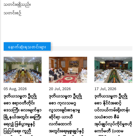
သတင်းရရှိသည်။
သတင်းစဉ်
နောက်ဆုံးရသတင်းများ
05 Aug, 2026
20 Jul, 2026
17 Jul, 2026
ဒုတိယသမ္မတ ဦးညို
ဒုတိယသမ္မတ ဦးညို
ဒုတိယသမ္မတ ဦးညို
စော ဧရာဝတီတိုင်း
စော ကုလသမဂ္ဂ
စော နိုင်ငံအဆင့်
ဒေသကြီး လေးမျက်နှာ
လူသားချင်းစာနာမှု
ပင်လယ်ကမ်းရိုးတန်း
မြို့နယ်အတွင်း ရေကြီး
ဆိုင်ရာ ယာယီ
သယံဇာတ စီမံ
ရေလျှံ ဖြစ်ပွားမှုနှင့်
လက်ထောက်
အုပ်ချုပ်လုပ်ကိုင်မှုဗဟို
ပြုပြင်ရေး၊ ကူညီ
အတွင်းရေးမှူးချုပ်နှင့်
ကော်မတီ (ပထမ