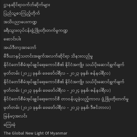
ဌာနဆိုင်ရာဝက်ဘ်ဆိုက်များ
ပြည်သူ့စာကြည့်တိုက်
အသိပညာပေးကဏ္ဍ
ခရီးသွားလုပ်ငန်းဖွံ့ဖြိုးတိုးတက်မှုကဏ္ဍ
ဆောင်းပါး
အယ်ဒီတာ့အာဘော်
မီဒီယာနှင့်သတင်းအချက်အလက်ဆိုင်ရာ သိနားလည်မှု
နိုင်ငံတော်စီမံအုပ်ချုပ်ရေးကောင်စီ၏ နိုင်ငံအကျိုး သယ်ပိုးဆောင်ရွက်ချက်
မှတ်တမ်း (၂၀၂၂ ခုနှစ်၊ ဖေဖော်ဝါရီလ - ၂၀၂၃ ခုနှစ်၊ ဇန်နဝါရီလ)
နိုင်ငံတော်စီမံအုပ်ချုပ်ရေးကောင်စီ၏ နိုင်ငံအကျိုး သယ်ပိုးဆောင်ရွက်ချက်
မှတ်တမ်း (၂၀၂၃ ခုနှစ်၊ ဖေဖော်ဝါရီလ - ၂၀၂၄ ခုနှစ်၊ ဇန်နဝါရီလ)
နိုင်ငံတော်စီမံအုပ်ချုပ်ရေးကောင်စီ တာဝန်ယူခဲ့သည့်ကာလ ဖွံ့ဖြိုးတိုးတက်မှု
မှတ်တမ်း (၂၀၂၁ ခုနှစ်၊ ဖေဖော်ဝါရီလ - ၂၀၂၃ ခုနှစ်၊ ဒီဇင်ဘာလ)
မြန်မာ့အလင်း
ကြေးမုံ
The Global New Light Of Myanmar