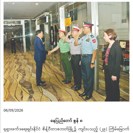
06/09/2026
နေပြည်တော် ဇွန် ၈
ရုရှားဖက်ဒရေးရှင်းနိုင်ငံ စိန့်ပီတာစဘတ်မြို့၌ ကျင်းပသည့် (၂၉) ကြိမ်မြောက်