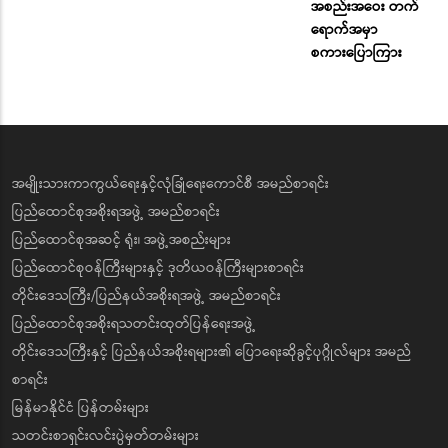
အစည်းအဝေး တက်
ရောက်အမှာ
စကားပြောကြား
အမျိုးသားကာကွယ်ရေးနှင့်လုံခြုံရေးကောင်စီ အမည်စာရင်း
ပြည်ထောင်စုအစိုးရအဖွဲ့ အမည်စာရင်း
ပြည်ထောင်စုအဆင့် ရုံး၊ အဖွဲ့အစည်းများ
ပြည်ထောင်စုဝန်ကြီးများနှင့် ဒုတိယဝန်ကြီးများစာရင်း
တိုင်းဒေသကြီး/ပြည်နယ်အစိုးရအဖွဲ့ အမည်စာရင်း
ပြည်ထောင်စုအစိုးရသတင်းထုတ်ပြန်ရေးအဖွဲ့
တိုင်းဒေသကြီးနှင့် ပြည်နယ်အစိုးရများ၏ ပြောရေးဆိုခွင့်ပုဂ္ဂိုလ်များ အမည်
စာရင်း
မြန်မာနိုင်ငံ ပြန်တမ်းများ
သတင်းစာရှင်းလင်းပွဲမှတ်တမ်းများ