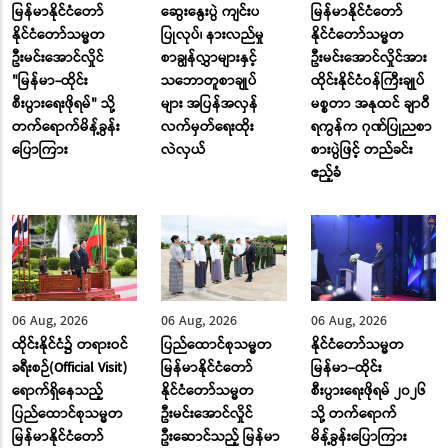
မြန်မာနိုင်ငံတော်
ဆွေးနွေးပွဲ ကျင်းပ
မြန်မာနိုင်ငံတော်
နိုင်ငံတော်သမ္မတ
ပြုလုပ်၊ နားလည်မှု
နိုင်ငံတော်သမ္မတ
ဦးမင်းအောင်လှိုင်
စာချွန်လွှာများနှင့်
ဦးမင်းအောင်လှိုင်အား
"မြန်မာ-ထိုင်း
သဘောတူစာချုပ်
ထိုင်းနိုင်ငံဝန်ကြီးချုပ်
စီးပွားရေးဖိုရမ်" သို့
များ အပြန်အလှန်
မစ္စတာ အနုထင် ချာဝီ
တက်ရောက်မိန့်ခွန်း
လက်မှတ်ရေးထိုး
ရကွန်က ဂုဏ်ပြုညစာ
ပြောကြား
လဲလှယ်
စားပွဲဖြင့် တည်ခင်း
ဧည့်ခံ
06 Aug, 2026
06 Aug, 2026
06 Aug, 2026
ထိုင်းနိုင်ငံ၌ တရားဝင်
ပြည်ထောင်စုသမ္မတ
နိုင်ငံတော်သမ္မတ
ခရီးစဉ်(Official Visit)
မြန်မာနိုင်ငံတော်
မြန်မာ–ထိုင်း
ရောက်ရှိနေသည့်
နိုင်ငံတော်သမ္မတ
စီးပွားရေးဖိုရမ် ၂၀၂၆
ပြည်ထောင်စုသမ္မတ
ဦးမင်းအောင်လှိုင်
သို့ တက်ရောက်
မြန်မာနိုင်ငံတော်
ဦးဆောင်သည့် မြန်မာ
မိန့်ခွန်းပြောကြား