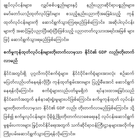
ချုပ်လုပ်ငန်းများ၊ လျှပ်စစ်ပစ္စည်းများနှင့် နည်းပညာဆိုင်ရာပစ္စည်းများ၊
မော်တော်ယာဉ်ထုတ်လုပ်ခြင်းများ စသည့်နည်းပညာကိုအခြေခံသည့် ကုန်
ထုတ်လုပ်ငန်းများကို ဆောင်ရွက်သွားကြရမည်ဖြစ်ကြောင်း၊ အဆိုပါလုပ်ငန်း
များကို အဆင့်မြင့်ပညာပြီးဆုံးပြီးဖြစ်သည့် ပညာတတ်လူသားအရင်းအမြစ် များ
ဖြင့် ဆောင်ရွက်သွားရမည်ဖြစ်ကြောင်း။
စက်မှုကုန်ထုတ်လုပ်ငန်းများတိုးတက်လာမှသာ နိုင်ငံ၏ GDP လည်းတိုးတက်
လာမည်
နိုင်ငံအတွင်းရှိ ပုဂ္ဂလိကပိုင်စက်ရုံများ၊ နိုင်ငံပိုင်စက်ရုံများအားလုံး စဉ်ဆက်
မပြတ်လည်ပတ်နေရန်လိုပြီး ကုန်ထုတ်စွမ်းအားများ ပြည့်မီအောင် ဆောင်ရွက်
နေရန်လိုကြောင်း၊ စက်ရုံများလည်ပတ်မှုမရှိဘဲ ရပ်နားထားရခြင်းသည်
နိုင်ငံတော်အတွက် နစ်နာဆုံးရှုံးမှုများပင်ဖြစ်ကြောင်း၊ စက်မှုကုန်ထုတ် လုပ်ငန်း
များတိုးတက်လာမှသာ နိုင်ငံ၏ GDP လည်း တိုးတက်လာမည်ဖြစ်ကြောင်း၊ သို့
ဖြစ်၍ စက်မှုလုပ်ငန်းများ ပိုမိုဖွံ့ဖြိုးတိုးတက်လာစေရေးနှင့် လုပ်ငန်းဆောင်ရွက်
မှုစွမ်းပကားများ မြှင့်တင်နိုင်ရေးအတွက် သက်ဆိုင်ရာဝန်ကြီးဌာနများအလိုက်မှ
ကြိုးပမ်းဆောင်ရွက်သွားကြရန်လိုကြောင်း။