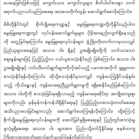
ပေးနေခြင်းဖြစ်သဖြင့် ကျောင်းသား ကျောင်းသူများ စိတ်ပါဝင်စားစွာ တက်
ရောက်ပညာသင်ယူကြစေရေး အားပေးတိုက်တွန်း ဆောင်ရွက်စေလိုကြောင်း။
မိမိတို့နိုင်ငံတွင် စိုက်ပျိုးရေးကဏ္ဍနှင့် မွေးမြူရေးကဏ္ဍတို့ကိုနှိုင်းယှဉ်ပါက
မွေးမြူရေးကဏ္ဍတွင် လုပ်ငန်းဆောင်ရွက်မှုများ ပိုမိုအားနည်းလျက်ရှိနေသည်
ကို တွေ့မြင်ရကြောင်း၊ မွေးမြူရေးလုပ်ငန်းများ ဖွံ့ဖြိုးတိုးတက်လာမှသာလျှင်
ပြည်သူများအနေဖြင့် အသား၊ ငါး၊ နို့နှင့် ဥအမျိုးမျိုးတို့ကို သက်သာသော
ဈေးနှုန်းများဖြင့် ပြည့်ပြည့်ဝဝ ဝယ်ယူစားသုံးနိုင်မည် ဖြစ်ကြောင်း၊ အသား၊ ငါး၊
ဥအမျိုးမျိုးနှင့် ဟင်းသီးဟင်းရွက်များကိုလိုအပ်သည့် ပမာဏအလိုက် မျှမျှတတ
စားသုံးနိုင်ရန်လိုကြောင်း၊ ထိုသို့စားသုံးနိုင်မှသာလျှင် ကျန်းမာကြံ့ခိုင်သန်စွမ်း
သည့် ကိုယ်ခန္ဓာနှင့် ကျန်းမာရေးညီညွတ်မျှတမှုကို ရရှိစေနိုင်မည်ဖြစ်ကြောင်း၊
အသား၊ ငါးတို့ကို စားသုံးခြင်းမှရရှိလာမည့် ကျန်းမာရေးဆိုင်ရာ အကျိုးကျေးဇူး
များကိုလည်း မှန်မှန်ကန်ကန်သိရှိနိုင်ရေးနှင့် ပြည့်ပြည့်ဝဝစားသုံးတတ်စေရေး
အသိပညာပေးခြင်းများလည်း ဆောင်ရွက်ပေးကြရန်လိုကြောင်း၊ ထို့ကြောင့်
စိုက်ပျိုးမွေးမြူရေးလုပ်ငန်းများကို အောင်မြင်မှုရှိစေရေးနှင့် ပြည်တွင်းစားသုံးမှု
ဖူလုံမှုရှိစေရေး၊ အသား၊ ငါး များအား ပြည်ပသို့တင်ပို့နိုင်ရေး စနစ်တကျ
ကြိုးစားအားထုတ်ဆောင်ရွက်သွားကြရန်လိုကြောင်း။