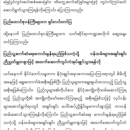
မြေပြင်ကွင်းဆင်းစစ်ဆေးခြင်း၊ ထိတွေ့ဆက်ဆံခြင်းများဖြင့် ကွပ်ကဲကြပ်မတ်
ဆောင်ရွက်သွားကြရန်လိုကြောင်း ပြောကြားသည်။
ပြည်ထောင်စုဝန်ကြီးများက ရှင်းလင်းတင်ပြ
ထို့နောက် ပြည်ထောင်စုဝန်ကြီးများက သက်ဆိုင်ရာကဏ္ဍအလိုက် ဆွေးနွေး
တင်ပြကြသည်။
ပြည်သူ့ဆက်ဆံရေးကောင်းမွန်ရမည်ဖြစ်သကဲ့သို့ ဝန်ထမ်းများအချင်းချင်း
ညီညွတ်မျှတစွာဖြင့် အထက်အောက်ကွပ်ကဲအုပ်ချုပ်သွားရန်လို
ယင်းနောက် နိုင်ငံတော်သမ္မတက နိဂုံးချုပ်အမှာစကားပြောကြားရာတွင် မိမိတို့
အနေဖြင့် ရွေးကောက်ခံအစိုးရဖြစ်ပြီး ပြည်သူများကရွေးချယ်ထားသည့် ပြည်သူ့
အစိုးရဖြစ်ကြောင်း၊ ပြည်သူများ၏ကိုယ်စား နိုင်ငံ့အကျိုးကိုထမ်းဆောင်ကြရ
မည့် ပြည်သူတို့၏ အကျိုးကိုဖော်ဆောင်ကြရမည့် အစိုးရဖြစ်သဖြင့် လုပ်ငန်း
များဆောင်ရွက်ရာတွင် အချင်းချင်း ပေါင်းစပ်ညှိနှိုင်းမှုကောင်းစွာဖြင့် တာဝန်
ထမ်းဆောင်သွားကြရန်လိုကြောင်း၊ ပြည်သူ့ဆက်ဆံရေး ကောင်းမွန်ရမည်ဖြစ်
သကဲ့သို့ ဝန်ထမ်းများအချင်းချင်း ညီညွတ်မျှတစွာဖြင့် အထက်အောက်ကွပ်ကဲ