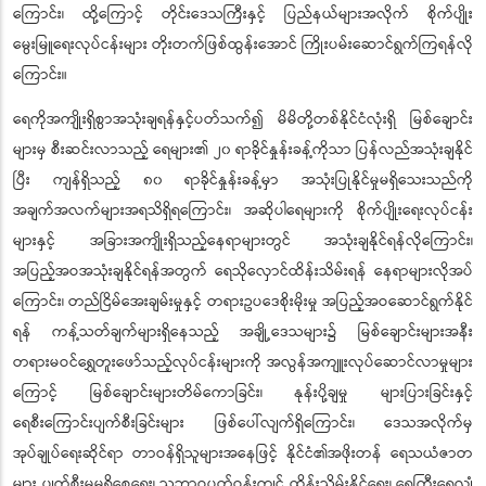
ကြောင်း၊ ထို့ကြောင့် တိုင်းဒေသကြီးနှင့် ပြည်နယ်များအလိုက် စိုက်ပျိုး
မွေးမြူရေးလုပ်ငန်းများ တိုးတက်ဖြစ်ထွန်းအောင် ကြိုးပမ်းဆောင်ရွက်ကြရန်လို
ကြောင်း။
ရေကိုအကျိုးရှိစွာအသုံးချရန်နှင့်ပတ်သက်၍ မိမိတို့တစ်နိုင်ငံလုံးရှိ မြစ်ချောင်း
များမှ စီးဆင်းလာသည့် ရေများ၏ ၂၀ ရာခိုင်နှုန်းခန့်ကိုသာ ပြန်လည်အသုံးချနိုင်
ပြီး ကျန်ရှိသည့် ၈၀ ရာခိုင်နှုန်းခန့်မှာ အသုံးပြုနိုင်မှုမရှိသေးသည်ကို
အချက်အလက်များအရသိရှိရကြောင်း၊ အဆိုပါရေများကို စိုက်ပျိုးရေးလုပ်ငန်း
များနှင့် အခြားအကျိုးရှိသည့်နေရာများတွင် အသုံးချနိုင်ရန်လိုကြောင်း၊
အပြည့်အဝအသုံးချနိုင်ရန်အတွက် ရေသိုလှောင်ထိန်းသိမ်းရန် နေရာများလိုအပ်
ကြောင်း၊ တည်ငြိမ်အေးချမ်းမှုနှင့် တရားဥပဒေစိုးမိုးမှု အပြည့်အဝဆောင်ရွက်နိုင်
ရန် ကန့်သတ်ချက်များရှိနေသည့် အချို့ဒေသများ၌ မြစ်ချောင်းများအနီး
တရားမဝင်ရွှေတူးဖော်သည့်လုပ်ငန်းများကို အလွန်အကျူးလုပ်ဆောင်လာမှုများ
ကြောင့် မြစ်ချောင်းများတိမ်ကောခြင်း၊ နုန်းပို့ချမှု များပြားခြင်းနှင့်
ရေစီးကြောင်းပျက်စီးခြင်းများ ဖြစ်ပေါ်လျက်ရှိကြောင်း၊ ဒေသအလိုက်မှ
အုပ်ချုပ်ရေးဆိုင်ရာ တာဝန်ရှိသူများအနေဖြင့် နိုင်ငံ၏အဖိုးတန် ရေသယံဇာတ
များ ပျက်စီးမှုမရှိစေရေး၊ သဘာဝပတ်ဝန်းကျင် ထိန်းသိမ်းနိုင်ရေး၊ ရေကြီးရေလျှံ