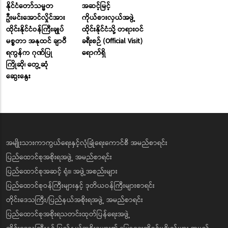
နိုင်ငံတော်သမ္မတ
အဆင့်မြင့်
ဦးမင်းအောင်လှိုင်အား
ကိုယ်စားလှယ်အဖွဲ့
ထိုင်းနိုင်ငံဝန်ကြီးချုပ်
ထိုင်းနိုင်ငံသို့ တရားဝင်
မစ္စတာ အနုထင် ချာဝီ
ခရီးစဉ် (Official Visit)
ရကွန်က ဂုဏ်ပြု
ရောက်ရှိ
ကြိုဆို၊ တွေ့ဆုံ
ဆွေးနွေး
အမျိုးသားကာကွယ်ရေးနှင့်လုံခြုံရေးကောင်စီ အမည်စာရင်း
ပြည်ထောင်စုအစိုးရအဖွဲ့ အမည်စာရင်း
ပြည်ထောင်စုအဆင့် ရုံး၊ အဖွဲ့အစည်းများ
ပြည်ထောင်စုဝန်ကြီးများနှင့် ဒုတိယဝန်ကြီးများစာရင်း
တိုင်းဒေသကြီး/ပြည်နယ်အစိုးရအဖွဲ့ အမည်စာရင်း
ပြည်ထောင်စုအစိုးရသတင်းထုတ်ပြန်ရေးအဖွဲ့