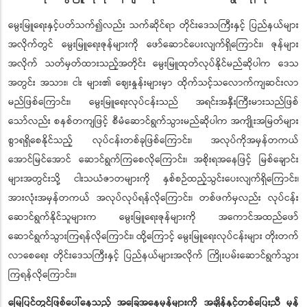
မွေးမြူရေးနှင့်ပတ်သက်၍လည်း သက်ဆိုင်ရာ တိုင်းဒေသကြီးနှင့် ပြည်နယ်များ
အလိုက်တွင် မွေးမြူရေးဇုန်များကို ဖော်ဆောင်ပေးလျက်ရှိကြောင်း၊ ဇုန်များ
အလိုက် သတ်မှတ်ထားသည့်အတိုင်း မွေးမြူထုတ်လုပ်နိုင်မည်ဆိုပါက ဒေသ
အတွင်း အသား၊ ငါး များ၏ ဈေးနှုန်းများမှာ ထိုက်သင့်သလောက်ကျဆင်းလာ
မည်ဖြစ်ကြောင်း၊ မွေးမြူရေးလုပ်ငန်းသည် အရင်းအနှီးကြီးမားသည်ဖြစ်
သော်လည်း စနစ်တကျဖြင့် စီမံဆောင်ရွက်သွားမည်ဆိုပါက အကျိုးအမြတ်များ
စွာရရှိစေနိုင်သည့် လုပ်ငန်းတစ်ခုဖြစ်ကြောင်း၊ အလုပ်ကိုအမှန်တကယ်
အောင်မြင်အောင် ဆောင်ရွက်ကြစေလိုကြောင်း၊ အစိုးရအနေဖြင့် မြစ်ချောင်း
များအတွင်းသို့ ငါးသယံဇာတများကို နှစ်စဉ်ထည့်သွင်းပေးလျက်ရှိကြောင်း၊
အားလုံးအမှန်တကယ် အလုပ်လုပ်ရန်လိုကြောင်း၊ တစ်ဖက်မှလည်း လုပ်ငန်း
ဆောင်ရွက်နိုင်သူများက မွေးမြူရေးဇုန်များကို အကောင်အထည်ဖော်
ဆောင်ရွက်သွားကြရန်လိုကြောင်း၊ ထို့ကြောင့် မွေးမြူရေးလုပ်ငန်းများ တိုးတက်
လာစေရေး တိုင်းဒေသကြီးနှင့် ပြည်နယ်များအလိုက် ကြိုးပမ်းဆောင်ရွက်သွား
ကြရန်လိုကြောင်း။
မြေပြင်တွင်ဖြစ်ပေါ်နေသည့် အခြေအနေမှန်များကို အချိန်နှင့်တစ်ပြေးညီ မှန်