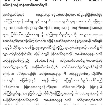
မှန်ကန်ကန် သိရှိအောင်ဆောင်ရွက်
လက်ရှိအချိန်တွင် ကျောင်းများဖွင့်လှစ်သင်ကြားလျက်ရှိနေပြီဖြစ်သဖြင့်
သင်ကြားရေးဝန်ထမ်းများနှင့် ကျောင်းသား ကျောင်းသူများ ဘေးကင်းလုံခြုံစွာ
ဖြင့် စာပေသင်ကြားနိုင်ရန်လိုကြောင်း၊ အထူးသဖြင့် အဖျက်အမှောင့်လုပ်ငန်း
များ ဖြစ်ပေါ်ခဲ့သည့်ဒေသများ၌ လုံခြုံရေးကိစ္စရပ်များကို အထူးအလေးထား
ဆောင်ရွက်သွားကြရန်လိုကြောင်း၊ လုံခြုံရေးဆိုင်ရာတာဝန်ရှိသူများနှင့် အုပ်ချုပ်
ရေးပိုင်းဆိုင်ရာ တာဝန်ရှိသူများပူးပေါင်း၍ လုံခြုံရေးလုပ်ငန်းများကို ဆောင်ရွက်
သွားကြရန်လိုကြောင်း၊ မြေပြင်တွင် ဖြစ်ပေါ်နေသည့် အခြေအနေမှန်များကို
အချိန်နှင့်တစ်ပြေးညီ မှန်မှန်ကန်ကန် သိရှိအောင်ဆောင်ရွက်ထားရန်နှင့်
အထက်ဌာနများသို့ အချိန်နှင့်တစ်ပြေးညီ တင်ပြဆောင်ရွက်သွားနိုင်ရန်လို
ကြောင်း၊ မိမိတို့အနေဖြင့် အခြေအနေမှန်များကို အချိန်နှင့်တစ်ပြေးညီသိရှိမှ
သာလျှင် အမြန်ဆုံးနှင့် အမှန်ကန်ဆုံး ဖြေရှင်းဆောင်ရွက်ပေးနိုင်မည်
ဖြစ်ကြောင်း၊ ပြည်ထောင်စုဝန်ကြီးများ၊ တိုင်းဒေသကြီးနှင့် ပြည်နယ်
ဝန်ကြီးချုပ်များအနေဖြင့်လည်း မိမိတို့ဝန်ကြီးဌာနအလိုက်၊ ဒေသများအလိုက်
မြေပြင်တွင်ဖြစ်ပေါ်နေသည့် အခြေအနေမှန်များကို သိရှိနားလည်အောင်