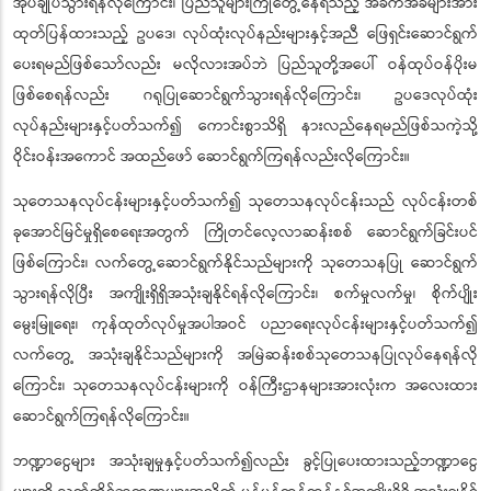
အုပ်ချုပ်သွားရန်လိုကြောင်း၊ ပြည်သူများကြုံတွေ့နေရသည့် အခက်အခဲများအား
ထုတ်ပြန်ထားသည့် ဥပဒေ၊ လုပ်ထုံးလုပ်နည်းများနှင့်အညီ ဖြေရှင်းဆောင်ရွက်
ပေးရမည်ဖြစ်သော်လည်း မလိုလားအပ်ဘဲ ပြည်သူတို့အပေါ် ဝန်ထုပ်ဝန်ပိုးမ
ဖြစ်စေရန်လည်း ဂရုပြုဆောင်ရွက်သွားရန်လိုကြောင်း၊ ဥပဒေလုပ်ထုံး
လုပ်နည်းများနှင့်ပတ်သက်၍ ကောင်းစွာသိရှိ နားလည်နေရမည်ဖြစ်သကဲ့သို့
ဝိုင်းဝန်းအကောင် အထည်ဖော် ဆောင်ရွက်ကြရန်လည်းလိုကြောင်း။
သုတေသနလုပ်ငန်းများနှင့်ပတ်သက်၍ သုတေသနလုပ်ငန်းသည် လုပ်ငန်းတစ်
ခုအောင်မြင်မှုရှိစေရေးအတွက် ကြိုတင်လေ့လာဆန်းစစ် ဆောင်ရွက်ခြင်းပင်
ဖြစ်ကြောင်း၊ လက်တွေ့ဆောင်ရွက်နိုင်သည်များကို သုတေသနပြု ဆောင်ရွက်
သွားရန်လိုပြီး အကျိုးရှိရှိအသုံးချနိုင်ရန်လိုကြောင်း၊ စက်မှုလက်မှု၊ စိုက်ပျိုး
မွေးမြူရေး၊ ကုန်ထုတ်လုပ်မှုအပါအဝင် ပညာရေးလုပ်ငန်းများနှင့်ပတ်သက်၍
လက်တွေ့ အသုံးချနိုင်သည်များကို အမြဲဆန်းစစ်သုတေသနပြုလုပ်နေရန်လို
ကြောင်း၊ သုတေသနလုပ်ငန်းများကို ဝန်ကြီးဌာနများအားလုံးက အလေးထား
ဆောင်ရွက်ကြရန်လိုကြောင်း။
ဘဏ္ဍာငွေများ အသုံးချမှုနှင့်ပတ်သက်၍လည်း ခွင့်ပြုပေးထားသည့်ဘဏ္ဍာငွေ