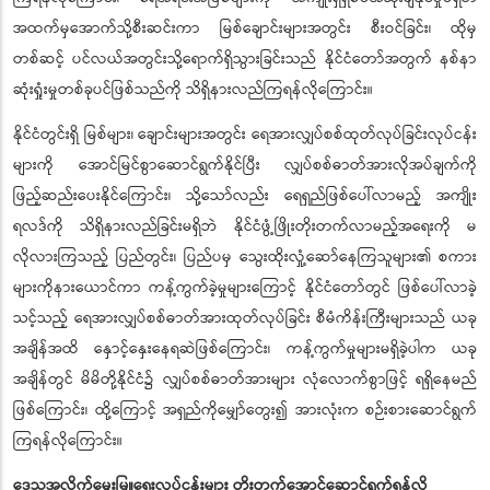
အထက်မှအောက်သို့စီးဆင်းကာ မြစ်ချောင်းများအတွင်း စီးဝင်ခြင်း၊ ထိုမှ
တစ်ဆင့် ပင်လယ်အတွင်းသို့ရောက်ရှိသွားခြင်းသည် နိုင်ငံတော်အတွက် နစ်နာ
ဆုံးရှုံးမှုတစ်ခုပင်ဖြစ်သည်ကို သိရှိနားလည်ကြရန်လိုကြောင်း။
နိုင်ငံတွင်းရှိ မြစ်များ၊ ချောင်းများအတွင်း ရေအားလျှပ်စစ်ထုတ်လုပ်ခြင်းလုပ်ငန်း
များကို အောင်မြင်စွာဆောင်ရွက်နိုင်ပြီး လျှပ်စစ်ဓာတ်အားလိုအပ်ချက်ကို
ဖြည့်ဆည်းပေးနိုင်ကြောင်း၊ သို့သော်လည်း ရေရှည်ဖြစ်ပေါ်လာမည့် အကျိုး
ရလဒ်ကို သိရှိနားလည်ခြင်းမရှိဘဲ နိုင်ငံဖွံ့ဖြိုးတိုးတက်လာမည့်အရေးကို မ
လိုလားကြသည့် ပြည်တွင်း၊ ပြည်ပမှ သွေးထိုးလှုံ့ဆော်နေကြသူများ၏ စကား
များကိုနားယောင်ကာ ကန့်ကွက်ခဲ့မှုများကြောင့် နိုင်ငံတော်တွင် ဖြစ်ပေါ်လာခဲ့
သင့်သည့် ရေအားလျှပ်စစ်ဓာတ်အားထုတ်လုပ်ခြင်း စီမံကိန်းကြီးများသည် ယခု
အချိန်အထိ နှောင့်နှေးနေရဆဲဖြစ်ကြောင်း၊ ကန့်ကွက်မှုများမရှိခဲ့ပါက ယခု
အချိန်တွင် မိမိတို့နိုင်ငံ၌ လျှပ်စစ်ဓာတ်အားများ လုံလောက်စွာဖြင့် ရရှိနေမည်
ဖြစ်ကြောင်း၊ ထို့ကြောင့် အရှည်ကိုမျှော်တွေး၍ အားလုံးက စဉ်းစားဆောင်ရွက်
ကြရန်လိုကြောင်း။
ဒေသအလိုက်မွေးမြူရေးလုပ်ငန်းများ တိုးတက်အောင်ဆောင်ရွက်ရန်လို