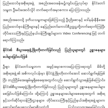
ပြည်ထောင်စုအစိုးရအဖွဲ့ အစည်းအဝေးခန်းမ၌ကျင်းပပြုလုပ်ရာ နိုင်ငံတော်
သမ္မတ ဦးမင်းအောင်လှိုင် တက်ရောက်အမှာစကား ပြောကြားသည်။
အစည်းအဝေးသို့ ဒုတိယသမ္မတများဖြစ်ကြသည့် ဦးညိုစောနှင့် ဒေါ်နန်းနီနီအေး၊
ပြည်ထောင်စုဝန်ကြီးများနှင့် နေပြည်တော်ကောင်စီဥက္ကဋ္ဌတို့တက်ရောက်ကြပြီး
တိုင်းဒေသကြီးနှင့်ပြည်နယ်ဝန်ကြီးချုပ်များက Video Conferencing ဖြင့် တက်
ရောက်ကြသည်။
နိုင်ငံ၏ စီးပွားရေးဖွံ့ဖြိုးတိုးတက်ခြင်းသည် ပြည်သူများတွင် ဥစ္စာဓနများ
ပေါများခြင်းပင်ဖြစ်
ဦးစွာ နိုင်ငံတော်သမ္မတက အဖွင့်အမှာစကားပြောကြားရာတွင် မိမိတို့
အစိုးရအဖွဲ့၏ အဓိကလုပ်ငန်းမှာ နိုင်ငံဖွံ့ဖြိုးတိုးတက်အောင် ဆောင်ရွက်ရန်ဖြစ်
ပြီး တည်ငြိမ်အေးချမ်းမှုရှိစေရေးအတွက်လည်း ဆောင်ရွက်သွားရန်ဖြစ်ကြောင်း၊
နိုင်ငံ၏စီးပွားရေးဖွံ့ဖြိုးတိုးတက်ခြင်းသည် ပြည်သူများတွင် ဥစ္စာဓနများပေါများ
စေခြင်းပင်ဖြစ်ကြောင်း၊ ထို့ကြောင့် ဥစ္စာဓနများပေါများစေရေးအတွက် အစိုးရ
နှင့်သက်ဆိုင်ရာဝန်ကြီးဌာနများ၊ တိုင်းဒေသကြီးနှင့်ပြည်နယ်အစိုးရအဖွဲ့များက
ဆောင်ရွက်ပေးရသည်များရှိသကဲ့သို့ ပြည်သူလူထုအနေဖြင့်လည်း