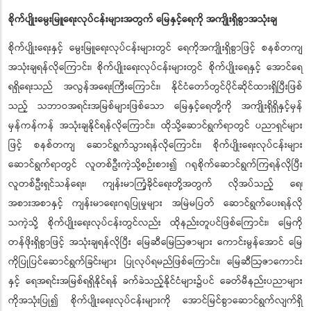
စိုက်ပျိုးမွေးမြူရေးလုပ်ငန်းများအတွက် မြေနှင့်ရေကို အကျိုးရှိစွာအသုံးချ
စိုက်ပျိုးရေးနှင့် မွေးမြူရေးလုပ်ငန်းများတွင် ရေကိုအကျိုးရှိစွာဖြင့် စနစ်တကျ
အသုံးချရန်လိုကြောင်း၊ စိုက်ပျိုးရေးလုပ်ငန်းများတွင် စိုက်ပျိုးရေနှင့် အောင်ရေ
ရရှိရေးသည် အလွန်အရေးကြီးကြောင်း၊ နိုင်ငံတော်တွင်ပိုင်ဆိုင်ထားရှိပြီးဖြစ်
သည့် သဘာဝအရင်းအမြစ်များဖြစ်သော မြေနှင့်ရေတို့ကို အကျိုးရှိရှိနှင့်မှန်
မှန်ကန်ကန် အသုံးချနိုင်ရန်လိုကြောင်း၊ ထိုသို့ဆောင်ရွက်ရာတွင် ပညာရှင်များ
ဖြင့် စနစ်တကျ ဆောင်ရွက်သွားရန်လိုကြောင်း၊ စိုက်ပျိုးရေးလုပ်ငန်းများ
ဆောင်ရွက်ရာတွင် လူတစ်ဦးကဲ့သို့စဉ်းစား၍ ဂရုစိုက်ဆောင်ရွက်ကြရန်လိုပြီး
လူတစ်ဦးရှင်သန်ရေး၊ ကျန်းမာကြံ့ခိုင်ရေးတို့အတွက် လိုအပ်သည့် ရေ၊
အစားအစာနှင့် ကျန်းမာရေးဂရုပြုမှုများ အမြဲမပြတ် ဆောင်ရွက်ပေးရန်လို
သကဲ့သို့ စိုက်ပျိုးရေးလုပ်ငန်းတွင်လည်း ထိုနည်းတူပင်ဖြစ်ကြောင်း၊ မြေကို
တန်ဖိုးရှိစွာဖြင့် အသုံးချရန်လိုပြီး မြေဆီမြေဩဇာများ ကောင်းမွန်အောင် မြေ
ကိုပြုပြင်ဆောင်ရွက်ခြင်းများ ပြုလုပ်ရမည်ဖြစ်ကြောင်း၊ မြေဆီဩဇာကောင်း
နှင့် ရေအရင်းအမြစ်ရရှိနိုင်ရန် ခက်ခဲသည့်နိုင်ငံများ၌ပင် ခေတ်မီနည်းပညာများ
ကိုအသုံးပြု၍ စိုက်ပျိုးရေးလုပ်ငန်းများကို အောင်မြင်စွာဆောင်ရွက်လျက်ရှိ