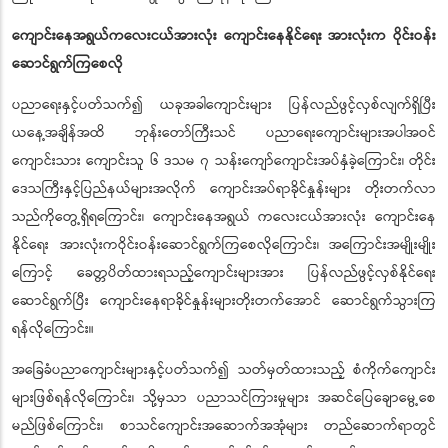
ကျောင်းနေအရွယ်ကလေးငယ်အားလုံး ကျောင်းနေနိုင်ရေး အားလုံးက ဝိုင်းဝန်း
ဆောင်ရွက်ကြစေလို
ပညာရေးနှင့်ပတ်သက်၍ ယခုအခါကျောင်းများ ပြန်လည်ဖွင့်လှစ်လျက်ရှိပြီး
ယနေ့အချိန်အထိ ဘုန်းတော်ကြီးသင် ပညာရေးကျောင်းများအပါအဝင်
ကျောင်းသား ကျောင်းသူ ၆ ဒသမ ၇ သန်းကျော်ကျောင်းအပ်နှံခဲ့ကြောင်း၊ တိုင်း
ဒေသကြီးနှင့်ပြည်နယ်များအလိုက် ကျောင်းအပ်ရာခိုင်နှုန်းများ တိုးတက်လာ
သည်ကိုတွေ့ရှိရကြောင်း၊ ကျောင်းနေအရွယ် ကလေးငယ်အားလုံး ကျောင်းနေ
နိုင်ရေး အားလုံးကဝိုင်းဝန်းဆောင်ရွက်ကြစေလိုကြောင်း၊ အကြောင်းအမျိုးမျိုး
ကြောင့် ခေတ္တပိတ်ထားရသည့်ကျောင်းများအား ပြန်လည်ဖွင့်လှစ်နိုင်ရေး
ဆောင်ရွက်ပြီး ကျောင်းနေရာခိုင်နှုန်းများတိုးတက်အောင် ဆောင်ရွက်သွားကြ
ရန်လိုကြောင်း။
အခြေခံပညာကျောင်းများနှင့်ပတ်သက်၍ သတ်မှတ်ထားသည့် စံကိုက်ကျောင်း
များဖြစ်ရန်လိုကြောင်း၊ သို့မှသာ ပညာသင်ကြားမှုများ အဆင်ပြေချောမွေ့စေ
မည်ဖြစ်ကြောင်း၊ စာသင်ကျောင်းအဆောက်အအုံများ တည်ဆောက်ရာတွင်