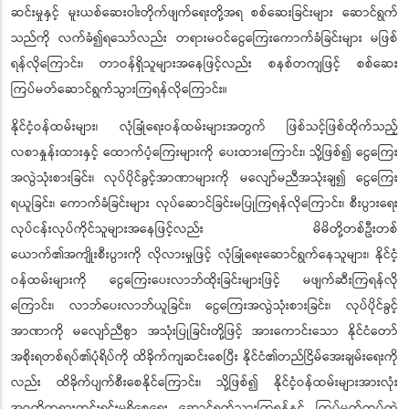
ဆင်းမှုနှင့် မူးယစ်ဆေးဝါးတိုက်ဖျက်ရေးတို့အရ စစ်ဆေးခြင်းများ ဆောင်ရွက်
သည်ကို လက်ခံ၍ရသော်လည်း တရားမဝင်ငွေကြေးကောက်ခံခြင်းများ မဖြစ်
ရန်လိုကြောင်း၊ တာဝန်ရှိသူများအနေဖြင့်လည်း စနစ်တကျဖြင့် စစ်ဆေး
ကြပ်မတ်ဆောင်ရွက်သွားကြရန်လိုကြောင်း။
နိုင်ငံ့ဝန်ထမ်းများ၊ လုံခြုံရေးဝန်ထမ်းများအတွက် ဖြစ်သင့်ဖြစ်ထိုက်သည့်
လစာနှုန်းထားနှင့် ထောက်ပံ့ကြေးများကို ပေးထားကြောင်း၊ သို့ဖြစ်၍ ငွေကြေး
အလွဲသုံးစားခြင်း၊ လုပ်ပိုင်ခွင့်အာဏာများကို မလျော်မညီအသုံးချ၍ ငွေကြေး
ရယူခြင်း၊ ကောက်ခံခြင်းများ လုပ်ဆောင်ခြင်းမပြုကြရန်လိုကြောင်း၊ စီးပွားရေး
လုပ်ငန်းလုပ်ကိုင်သူများအနေဖြင့်လည်း မိမိတို့တစ်ဦးတစ်
ယောက်၏အကျိုးစီးပွားကို လိုလားမှုဖြင့် လုံခြုံရေးဆောင်ရွက်နေသူများ၊ နိုင်ငံ့
ဝန်ထမ်းများကို ငွေကြေးပေးလာဘ်ထိုးခြင်းများဖြင့် မဖျက်ဆီးကြရန်လို
ကြောင်း၊ လာဘ်ပေးလာဘ်ယူခြင်း၊ ငွေကြေးအလွဲသုံးစားခြင်း၊ လုပ်ပိုင်ခွင့်
အာဏာကို မလျော်ညီစွာ အသုံးပြုခြင်းတို့ဖြင့် အားကောင်းသော နိုင်ငံတော်
အစိုးရတစ်ရပ်၏ပုံရိပ်ကို ထိခိုက်ကျဆင်းစေပြီး နိုင်ငံ၏တည်ငြိမ်အေးချမ်းရေးကို
လည်း ထိခိုက်ပျက်စီးစေနိုင်ကြောင်း၊ သို့ဖြစ်၍ နိုင်ငံ့ဝန်ထမ်းများအားလုံး
အဂတိတရားကင်းရှင်းမှုရှိစေရေး ဆောင်ရွက်သွားကြရန်နှင့် ကြပ်မတ်ကွပ်ကဲ