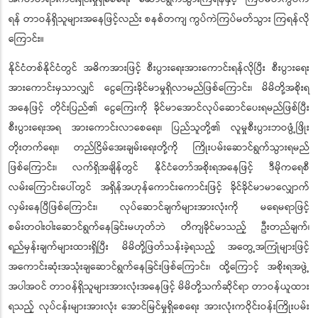
ရန် တာဝန်ရှိသူများအနေဖြင့်လည်း စနစ်တကျ ကွပ်ကဲကြပ်မတ်သွား ကြရန်လို
ကြောင်း။
နိုင်ငံတစ်နိုင်ငံတွင် အဓိကအားဖြင့် စီးပွားရေးအားကောင်းရန်လိုပြီး စီးပွားရေး
အားကောင်းမှသာလျှင် ငွေကြေးခိုင်မာမှုရှိလာမည်ဖြစ်ကြောင်း၊ မိမိတို့အစိုးရ
အနေဖြင့် တိုင်းပြည်၏ ငွေကြေးကို ခိုင်မာအောင်လုပ်ဆောင်ပေးရမည်ဖြစ်ပြီး
စီးပွားရေးအရ အားကောင်းလာစေရေး၊ ပြည်သူတို့၏ လူမှုစီးပွားဘဝဖွံ့ဖြိုး
တိုးတက်ရေး၊ တည်ငြိမ်အေးချမ်းရေးတို့ကို ကြိုးပမ်းဆောင်ရွက်သွားရမည်
ဖြစ်ကြောင်း၊ လက်ရှိအချိန်တွင် နိုင်ငံတော်အစိုးရအနေဖြင့် ဒီမိုကရေစီ
လမ်းကြောင်းပေါ်တွင် အရှိန်အဟုန်ကောင်းကောင်းဖြင့် ခိုင်ခိုင်မာမာလျှောက်
လှမ်းနေပြီဖြစ်ကြောင်း၊ လုပ်ဆောင်ချက်များအားလုံးကို မရေမရာဖြင့်
စမ်းတဝါးဝါးဆောင်ရွက်နေခြင်းမဟုတ်ဘဲ တိကျခိုင်မာသည့် ဦးတည်ချက်၊
ရည်မှန်းချက်များထားရှိပြီး မိမိတို့ဖြတ်သန်းခဲ့ရသည့် အတွေ့အကြုံများဖြင့်
အကောင်းဆုံးအသုံးချဆောင်ရွက်နေခြင်းဖြစ်ကြောင်း၊ ထို့ကြောင့် အစိုးရအဖွဲ့
အပါအဝင် တာဝန်ရှိသူများအားလုံးအနေဖြင့် မိမိတို့သက်ဆိုင်ရာ တာဝန်ယူထား
ရသည့် လုပ်ငန်းများအားလုံး အောင်မြင်မှုရှိစေရေး အားလုံးကဝိုင်းဝန်းကြိုးပမ်း