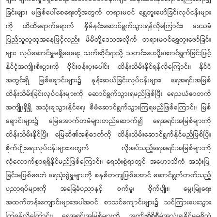
ခြင်းများ မဖြစ်ပေါ်စေရေးတို့အတွက် တရားမဝင် ရွှေတူးဖော်ခြင်းလုပ်ငန်းများ
ကို ထိထိရောက်ရောက် နှိမ်နင်းဆောင်ရွက်သွားရန်လိုကြောင်း၊ ဒေသခံ
ပြည်သူလူထုအနေဖြင့်လည်း မိမိတို့ဒေသအလိုက် တရားမဝင်ရွှေတူးဖော်ခြင်း
များ လုပ်ဆောင်မှုမရှိစေရေး သက်ဆိုင်ရာသို့ သတင်းပေးပို့ဆောင်ရွက်ခြင်းဖြင့်
နိုင်ငံ့အကျိုးစီးပွားကို ဝိုင်းဝန်းပူးပေါင်း ထိန်းသိမ်းနိုင်ရန်လိုကြောင်း၊ နိုင်ငံ
အတွင်းရှိ မြစ်ချောင်းများ၌ နုန်းဆယ်ခြင်းလုပ်ငန်းများ၊ ရေအရင်းအမြစ်
ထိန်းသိမ်းခြင်းလုပ်ငန်းများကို ဆောင်ရွက်သွားရမည်ဖြစ်ပြီး ရေသယံဇာတကို
အကျိုးရှိရှိ အသုံးချသွားနိုင်ရေး စီမံဆောင်ရွက်သွားကြရမည်ဖြစ်ကြောင်း၊ မြစ်
ချောင်းများ၌ မြေအောက်တမံများတည်ဆောက်၍ ရေအရင်းအမြစ်များကို
ထိန်းသိမ်းနိုင်ပြီး မြေဆီ၏အစိုဓာတ်ကို ထိန်းသိမ်းဆောင်ရွက်နိုင်မည်ဖြစ်ပြီး
စိုက်ပျိုးရေးလုပ်ငန်းများအတွက် လိုအပ်သည့်ရေအရင်းအမြစ်များကို
လုံလောက်စွာရရှိနိုင်မည်ဖြစ်ကြောင်း၊ ရေသုံးစွဲရာတွင် အဟောသိကံ အသုံးပြု
ခြင်းမဖြစ်စေဘဲ ရေသုံးစွဲမှုများကို စနစ်တကျဖြစ်အောင် ဆောင်ရွက်တတ်သည့်
ပညာရပ်များကို အခြေခံပညာနှင့် စက်မှု၊ စိုက်ပျိုး၊ မွေးမြူရေး
အထက်တန်းကျောင်းများအပါအဝင် စာသင်ကျောင်းများ၌ သင်ကြားပေးသွား
ကြရန်လိုကြောင်း၊ ရေအရင်းအမြစ်များကို အကျိုးရှိရှိစီမံအသုံးချနိုင်မှုမရှိဘဲ