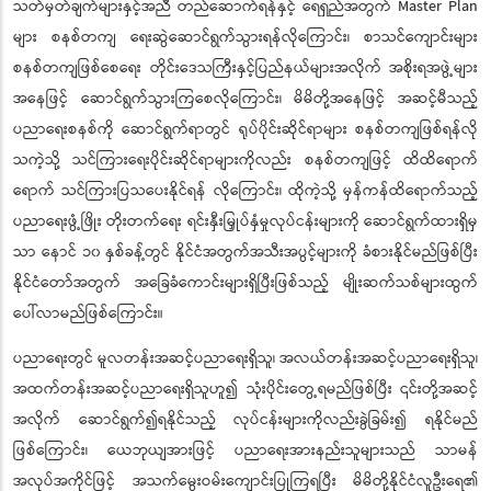
သတ်မှတ်ချက်များနှင့်အညီ တည်ဆောက်ရန်နှင့် ရေရှည်အတွက် Master Plan
များ စနစ်တကျ ရေးဆွဲဆောင်ရွက်သွားရန်လိုကြောင်း၊ စာသင်ကျောင်းများ
စနစ်တကျဖြစ်စေရေး တိုင်းဒေသကြီးနှင့်ပြည်နယ်များအလိုက် အစိုးရအဖွဲ့များ
အနေဖြင့် ဆောင်ရွက်သွားကြစေလိုကြောင်း၊ မိမိတို့အနေဖြင့် အဆင့်မီသည့်
ပညာရေးစနစ်ကို ဆောင်ရွက်ရာတွင် ရုပ်ပိုင်းဆိုင်ရာများ စနစ်တကျဖြစ်ရန်လို
သကဲ့သို့ သင်ကြားရေးပိုင်းဆိုင်ရာများကိုလည်း စနစ်တကျဖြင့် ထိထိရောက်
ရောက် သင်ကြားပြသပေးနိုင်ရန် လိုကြောင်း၊ ထိုကဲ့သို့ မှန်ကန်ထိရောက်သည့်
ပညာရေးဖွံ့ဖြိုး တိုးတက်ရေး ရင်းနှီးမြှုပ်နှံမှုလုပ်ငန်းများကို ဆောင်ရွက်ထားရှိမှ
သာ နောင် ၁၀ နှစ်ခန့်တွင် နိုင်ငံအတွက်အသီးအပွင့်များကို ခံစားနိုင်မည်ဖြစ်ပြီး
နိုင်ငံတော်အတွက် အခြေခံကောင်းများရှိပြီးဖြစ်သည့် မျိုးဆက်သစ်များထွက်
ပေါ်လာမည်ဖြစ်ကြောင်း။
ပညာရေးတွင် မူလတန်းအဆင့်ပညာရေးရှိသူ၊ အလယ်တန်းအဆင့်ပညာရေးရှိသူ၊
အထက်တန်းအဆင့်ပညာရေးရှိသူဟူ၍ သုံးပိုင်းတွေ့ရမည်ဖြစ်ပြီး ၎င်းတို့အဆင့်
အလိုက် ဆောင်ရွက်၍ရနိုင်သည့် လုပ်ငန်းများကိုလည်းခွဲခြမ်း၍ ရနိုင်မည်
ဖြစ်ကြောင်း၊ ယေဘုယျအားဖြင့် ပညာရေးအားနည်းသူများသည် သာမန်
အလုပ်အကိုင်ဖြင့် အသက်မွေးဝမ်းကျောင်းပြုကြရပြီး မိမိတို့နိုင်ငံလူဦးရေ၏