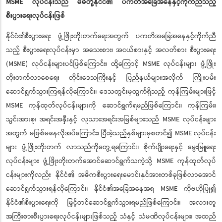
MSME လုပ်ငန်းသည် မိမိတို့နိုင်ငံ၏ ပကတိအခြေအနေနှင့်ကိုက်ညီသည့်
စီးပွားရေးလုပ်ငန်းဖြစ်
နိုင်ငံ၏စီးပွားရေး ဖွံ့ဖြိုးတိုးတက်ရေးအတွက် ပကတိအခြေအနေနှင့်ကိုက်ညီ
သည့် စီးပွားရေးလုပ်ငန်းမှာ အသေးစား၊ အငယ်စားနှင့် အလတ်စား စီးပွားရေး
(MSME) လုပ်ငန်းများပင်ဖြစ်ကြောင်း၊ ထို့ကြောင့် MSME လုပ်ငန်းများ ဖွံ့ဖြိုး
တိုးတက်လာစေရေး တိုင်းဒေသကြီးနှင့် ပြည်နယ်များအလိုက် ကြိုးပမ်း
ဆောင်ရွက်သွားကြရန်လိုကြောင်း၊ ဒေသတွင်းမှထွက်ရှိသည့် ကုန်ကြမ်းများဖြင့်
MSME ကုန်ထုတ်လုပ်ငန်းများကို ဆောင်ရွက်ရမည်ဖြစ်ကြောင်း၊ ကုန်ကြမ်း၊
သွင်းအားစု၊ အရင်းအနှီးနှင့် လူသားအရင်းအမြစ်များသည် MSME လုပ်ငန်းများ
အတွက် မဖြစ်မနေလိုအပ်ကြောင်း၊ ပြီးခဲ့သည့်နှစ်များမှစတင်၍ MSME လုပ်ငန်း
များ ဖွံ့ဖြိုးတိုးတက် လာသည်ကိုတွေ့ရကြောင်း၊ စိုက်ပျိုးရေးနှင့် မွေးမြူရေး
လုပ်ငန်းများ ဖွံ့ဖြိုးတိုးတက်အောင်ဆောင်ရွက်သကဲ့သို့ MSME ကုန်ထုတ်လုပ်
ငန်းများကိုလည်း နိုင်ငံ၏ အဓိကစီးပွားရေးမောင်းနှင်အားတစ်ခုဖြစ်လာအောင်
ဆောင်ရွက်သွားရန်လိုကြောင်း၊ နိုင်ငံ၏အခြေအနေအရ MSME ကိုဗဟိုပြု၍
နိုင်ငံ၏စီးပွားရေးကို မြှင့်တင်ဆောင်ရွက်သွားရမည်ဖြစ်ကြောင်း၊ အလားတူ
အကြီးစားစီးပွားရေးလုပ်ငန်းများဖြစ်သည့် သံနှင့် သံမဏိလုပ်ငန်းများ၊ အထည်