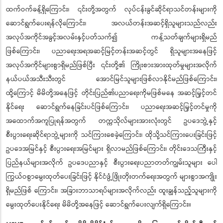
ထက်ဝက်ခန့်ရှိကြောင်း၊ ၎င်းတို့အတွက် လုပ်ငန်းခွင်ဆိုင်ရာသင်တန်းများကို
ဆောင်ရွက်ပေးရန်လိုကြောင်း၊ အလယ်တန်းအဆင့်ရှိသူများသည်လည်း
အလုပ်အကိုင်အခွင့်အလမ်းနှင့်ပတ်သက်၍ ကန့်သတ်ချက်များရှိမည်
ဖြစ်ကြောင်း၊ ပညာရေးအရအဆင့်မြင့်တန်းအဆင့်တွင် ရှိသူများအနေဖြင့်
အလုပ်အကိုင်များစွာရှိမည်ဖြစ်ပြီး ၎င်းတို့၏ ကြိုးစားအားထုတ်မှုများအလိုက်
နယ်ပယ်အသီးသီးတွင် အောင်မြင်သူများဖြစ်လာနိုင်မည်ဖြစ်ကြောင်း၊
ထို့ကြောင့် မိမိတို့အနေဖြင့် တိုင်းပြည်၏ပညာရေးကိုမဖြစ်မနေ အဆင့်မြှင့်တင်
နိုင်ရေး ဆောင်ရွက်နေခြင်းပင်ဖြစ်ကြောင်း၊ ပညာရေးအဆင့်မြှင့်တင်မှုကို
အထောက်အကူပြုရန်အတွက် တက္ကသိုလ်များအားလုံးတွင် ဥပဒေဘွဲ့နှင့်
စီးပွားရေးဆိုင်ရာဘွဲ့များကို သင်ကြားစေခဲ့ကြောင်း၊ ထိုသို့သင်ကြားပေးခြင်းဖြင့်
ဥပဒေအမြင်နှင့် စီးပွားရေးအမြင်များ ရှိလာမည်ဖြစ်ကြောင်း၊ တိုင်းဒေသကြီးနှင့်
ပြည်နယ်များအလိုက် ဥပဒေပညာနှင့် စီးပွားရေးပညာတတ်ကျွမ်းသူများ ပေါ
ကြွယ်ဝစွာမွေးထုတ်ပေးခြင်းဖြင့် နိုင်ငံဖွံ့ဖြိုးတိုးတက်ရေးအတွက် များစွာအကျိုး
ရှိမည်ဖြစ် ကြောင်း၊ အခြားဘာသာရပ်များအလိုက်လည်း ထူးချွန်သည့်သူများကို
မွေးထုတ်ပေးနိုင်ရေး မိမိတို့အနေဖြင့် ဆောင်ရွက်ပေးလျက်ရှိကြောင်း။