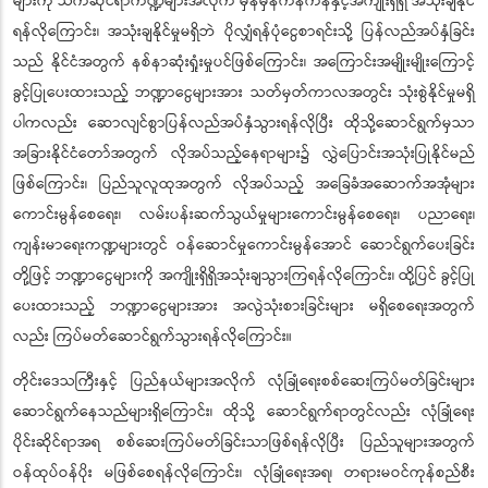
များကို သက်ဆိုင်ရာကဏ္ဍများအလိုက် မှန်မှန်ကန်ကန်နှင့်အကျိုးရှိရှိ အသုံးချနိုင်
ရန်လိုကြောင်း၊ အသုံးချနိုင်မှုမရှိဘဲ ပိုလျှံရန်ပုံငွေစာရင်းသို့ ပြန်လည်အပ်နှံခြင်း
သည် နိုင်ငံအတွက် နစ်နာဆုံးရှုံးမှုပင်ဖြစ်ကြောင်း၊ အကြောင်းအမျိုးမျိုးကြောင့်
ခွင့်ပြုပေးထားသည့် ဘဏ္ဍာငွေများအား သတ်မှတ်ကာလအတွင်း သုံးစွဲနိုင်မှုမရှိ
ပါကလည်း ဆောလျင်စွာပြန်လည်အပ်နှံသွားရန်လိုပြီး ထိုသို့ဆောင်ရွက်မှသာ
အခြားနိုင်ငံတော်အတွက် လိုအပ်သည့်နေရာများ၌ လွှဲပြောင်းအသုံးပြုနိုင်မည်
ဖြစ်ကြောင်း၊ ပြည်သူလူထုအတွက် လိုအပ်သည့် အခြေခံအဆောက်အအုံများ
ကောင်းမွန်စေရေး၊ လမ်းပန်းဆက်သွယ်မှုများကောင်းမွန်စေရေး၊ ပညာရေး၊
ကျန်းမာရေးကဏ္ဍများတွင် ဝန်ဆောင်မှုကောင်းမွန်အောင် ဆောင်ရွက်ပေးခြင်း
တို့ဖြင့် ဘဏ္ဍာငွေများကို အကျိုးရှိရှိအသုံးချသွားကြရန်လိုကြောင်း၊ ထို့ပြင် ခွင့်ပြု
ပေးထားသည့် ဘဏ္ဍာငွေများအား အလွဲသုံးစားခြင်းများ မရှိစေရေးအတွက်
လည်း ကြပ်မတ်ဆောင်ရွက်သွားရန်လိုကြောင်း။
တိုင်းဒေသကြီးနှင့် ပြည်နယ်များအလိုက် လုံခြုံရေးစစ်ဆေးကြပ်မတ်ခြင်းများ
ဆောင်ရွက်နေသည်များရှိကြောင်း၊ ထိုသို့ ဆောင်ရွက်ရာတွင်လည်း လုံခြုံရေး
ပိုင်းဆိုင်ရာအရ စစ်ဆေးကြပ်မတ်ခြင်းသာဖြစ်ရန်လိုပြီး ပြည်သူများအတွက်
ဝန်ထုပ်ဝန်ပိုး မဖြစ်စေရန်လိုကြောင်း၊ လုံခြုံရေးအရ၊ တရားမဝင်ကုန်စည်စီး