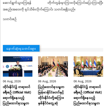
ဆောင်ရွက်သွားကြရန် တိုက်တွန်းမှာကြားလိုကြောင်းပြောကြားပြီး
အစည်းအဝေးကို ရုပ်သိမ်းလိုက်ကြောင်း သတင်းရရှိသည်။
သတင်းစဉ်
နောက်ဆုံးရသတင်းများ
06 Aug, 2026
06 Aug, 2026
06 Aug, 2026
ထိုင်းနိုင်ငံ၌ တရားဝင်
ပြည်ထောင်စုသမ္မတ
ထိုင်းနိုင်ငံ၌ တရားဝင်
ခရီးစဉ် (Official Visit)
မြန်မာနိုင်ငံတော်နှင့်
ခရီးစဉ် (Official Visit)
ရောက်ရှိနေသည့်
ထိုင်းနိုင်ငံတို့အကြား
ရောက်ရှိနေသည့်
ပြည်ထောင်စုသမ္မတ
နှစ်နိုင်ငံတွေ့ဆုံ
ပြည်ထောင်စုသမ္မတ