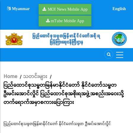
Skip
Myanmar
English
to
MOI News Mobile App
main
mTube Mobile App
content
Home
သတင်းများ
/
/
Breadcrumb
ပြည်ထောင်စုသမ္မတမြန်မာနိုင်ငံတော် နိုင်ငံတော်သမ္မတ
ဦးမင်းအောင်လှိုင် ပြည်ထောင်စုအစိုးရအဖွဲ့အစည်းအဝေးသို့
တက်ရောက်အမှာစကားပြောကြား
ပြည်ထောင်စုသမ္မတမြန်မာနိုင်ငံတော် နိုင်ငံတော်သမ္မတ ဦးမင်းအောင်လှိုင်