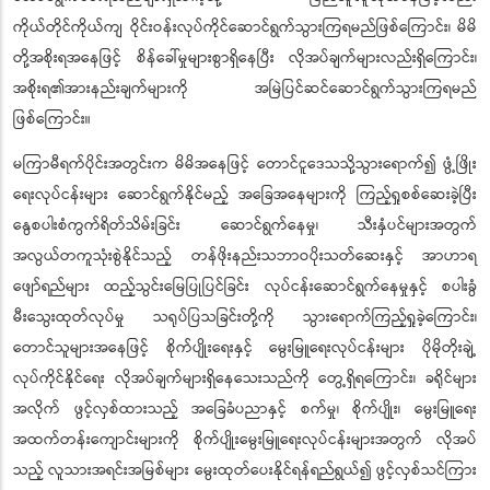
ကိုယ်တိုင်ကိုယ်ကျ ဝိုင်းဝန်းလုပ်ကိုင်ဆောင်ရွက်သွားကြရမည်ဖြစ်ကြောင်း၊ မိမိ
တို့အစိုးရအနေဖြင့် စိန်ခေါ်မှုများစွာရှိနေပြီး လိုအပ်ချက်များလည်းရှိကြောင်း၊
အစိုးရ၏အားနည်းချက်များကို အမြဲပြင်ဆင်ဆောင်ရွက်သွားကြရမည်
ဖြစ်ကြောင်း။
မကြာမီရက်ပိုင်းအတွင်းက မိမိအနေဖြင့် တောင်ငူဒေသသို့သွားရောက်၍ ဖွံ့ဖြိုး
ရေးလုပ်ငန်းများ ဆောင်ရွက်နိုင်မည့် အခြေအနေများကို ကြည့်ရှုစစ်ဆေးခဲ့ပြီး
နွေစပါးစံကွက်ရိတ်သိမ်းခြင်း ဆောင်ရွက်နေမှု၊ သီးနှံပင်များအတွက်
အလွယ်တကူသုံးစွဲနိုင်သည့် တန်ဖိုးနည်းသဘာဝပိုးသတ်ဆေးနှင့် အာဟာရ
ဖျော်ရည်များ ထည့်သွင်းမြေပြုပြင်ခြင်း လုပ်ငန်းဆောင်ရွက်နေမှုနှင့် စပါးခွံ
မီးသွေးထုတ်လုပ်မှု သရုပ်ပြသခြင်းတို့ကို သွားရောက်ကြည့်ရှုခဲ့ကြောင်း၊
တောင်သူများအနေဖြင့် စိုက်ပျိုးရေးနှင့် မွေးမြူရေးလုပ်ငန်းများ ပိုမိုတိုးချဲ့
လုပ်ကိုင်နိုင်ရေး လိုအပ်ချက်များရှိနေသေးသည်ကို တွေ့ရှိရကြောင်း၊ ခရိုင်များ
အလိုက် ဖွင့်လှစ်ထားသည့် အခြေခံပညာနှင့် စက်မှု၊ စိုက်ပျိုး၊ မွေးမြူရေး
အထက်တန်းကျောင်းများကို စိုက်ပျိုးမွေးမြူရေးလုပ်ငန်းများအတွက် လိုအပ်
သည့် လူသားအရင်းအမြစ်များ မွေးထုတ်ပေးနိုင်ရန်ရည်ရွယ်၍ ဖွင့်လှစ်သင်ကြား