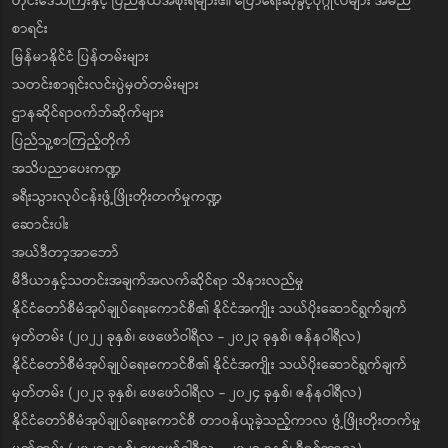
တိုင်းဒေသကြီးနှင့် ပြည်နယ်အစိုးရများ၏ ပြောရေးဆိုခွင့်ပုဂ္ဂိုလ်များ အမည်
စာရင်း
မြန်မာနိုင်ငံ ပြန်တမ်းများ
သတင်းစာရှင်းလင်းပွဲမှတ်တမ်းများ
ဌာနဆိုင်ရာဝက်ဘ်ဆိုက်များ
ပြည်သူ့စာကြည့်တိုက်
အသိပညာပေးကဏ္ဍ
ခရီးသွားလုပ်ငန်းဖွံ့ဖြိုးတိုးတက်မှုကဏ္ဍ
ဆောင်းပါး
အယ်ဒီတာ့အာဘော်
မီဒီယာနှင့်သတင်းအချက်အလက်ဆိုင်ရာ သိနားလည်မှု
နိုင်ငံတော်စီမံအုပ်ချုပ်ရေးကောင်စီ၏ နိုင်ငံအကျိုး သယ်ပိုးဆောင်ရွက်ချက်
မှတ်တမ်း (၂၀၂၂ ခုနှစ်၊ ဖေဖော်ဝါရီလ - ၂၀၂၃ ခုနှစ်၊ ဇန်နဝါရီလ)
နိုင်ငံတော်စီမံအုပ်ချုပ်ရေးကောင်စီ၏ နိုင်ငံအကျိုး သယ်ပိုးဆောင်ရွက်ချက်
မှတ်တမ်း (၂၀၂၃ ခုနှစ်၊ ဖေဖော်ဝါရီလ - ၂၀၂၄ ခုနှစ်၊ ဇန်နဝါရီလ)
နိုင်ငံတော်စီမံအုပ်ချုပ်ရေးကောင်စီ တာဝန်ယူခဲ့သည့်ကာလ ဖွံ့ဖြိုးတိုးတက်မှု