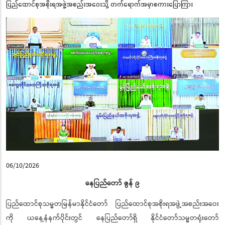
ပြည်ထောင်စုအစိုးရအဖွဲ့အစည်းအဝေးသို့ တက်ရောက်အမှာစကားပြောကြား
06/10/2026
နေပြည်တော် ဇွန် ၉
ပြည်ထောင်စုသမ္မတမြန်မာနိုင်ငံတော် ပြည်ထောင်စုအစိုးရအဖွဲ့အစည်းအဝေး
ကို ယနေ့နံနက်ပိုင်းတွင် နေပြည်တော်ရှိ နိုင်ငံတော်သမ္မတရုံးတော်