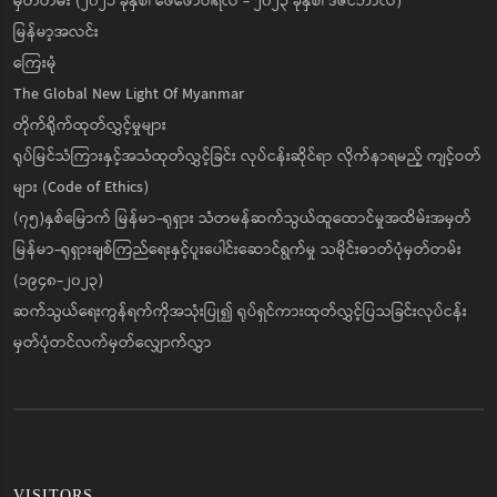
မှတ်တမ်း (၂၀၂၁ ခုနှစ်၊ ဖေဖော်ဝါရီလ - ၂၀၂၃ ခုနှစ်၊ ဒီဇင်ဘာလ)
မြန်မာ့အလင်း
ကြေးမုံ
The Global New Light Of Myanmar
တိုက်ရိုက်ထုတ်လွှင့်မှုများ
ရုပ်မြင်သံကြားနှင့်အသံထုတ်လွှင့်ခြင်း လုပ်ငန်းဆိုင်ရာ လိုက်နာရမည့် ကျင့်ဝတ်
များ (Code of Ethics)
(၇၅)နှစ်မြောက် မြန်မာ-ရုရှား သံတမန်ဆက်သွယ်ထူထောင်မှုအထိမ်းအမှတ်
မြန်မာ-ရုရှားချစ်ကြည်ရေးနှင့်ပူးပေါင်းဆောင်ရွက်မှု သမိုင်းဓာတ်ပုံမှတ်တမ်း
(၁၉၄၈-၂၀၂၃)
ဆက်သွယ်ရေးကွန်ရက်ကိုအသုံးပြု၍ ရုပ်ရှင်ကားထုတ်လွှင့်ပြသခြင်းလုပ်ငန်း
မှတ်ပုံတင်လက်မှတ်လျှောက်လွှာ
VISITORS