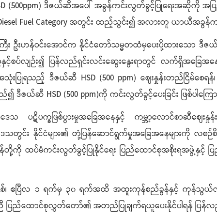
D (500ppm) ဒီဇယ်ဆီအပေါ် အခွန်ကင်းလွတ်ခွင့်ပြုရေးအဆိုကို အပြည
း Diesel Fuel Category အတွင်း ထည့်သွင်း၍ အလားတူ ယာယီအခွန်ကင်
်ကြီး ဦးဟန်ဝင်းအောင်က နိုင်ငံတော်သမ္မတထံမှပေးပို့ထားသော ဒ
ေးကိစ္စနှင့်စပ်လျဉ်း၍ ပြန်လည်ရှင်းလင်းဆွေးနွေးရာတွင် လက်ရှိအခြေအနေ
ကအသုံးပြုရသည့် ဒီဇယ်ဆီ HSD (500 ppm) ဈေးနှုန်းတည်ငြိမ်စေရန်၊ 
၍ ဒီဇယ်ဆီ HSD (500 ppm)ကို ကင်းလွတ်ခွင့်ပေးခြင်း ဖြစ်ပါကြောင
င်းဒေသ ပဋိပက္ခဖြစ်ပွားမှုအခြေအနေနှင့် ကမ္ဘာ့လောင်စာဆီဈေးနှုန
တွင်း နိုင်ငံများ၏ တုံ့ပြန်ဆောင်ရွက်မှုအခြေအနေများကို လစဉ်စိ
်တို့ကို ထပ်မံကင်းလွတ်ခွင့်ပြုနိုင်ရေး ပြည်ထောင်စုအစိုးရအဖွဲ့နှင့
၊ ဧပြီလ ၁ ရက်မှ ၃၀ ရက်အထိ အထူးကုန်စည်ခွန်နှင့် ကုန်သွယ်လုပ်င
 ပြည်ထောင်စုလွှတ်တော်၏ အတည်ပြုချက်ရယူပေးနိုင်ပါရန် ပြန်လည