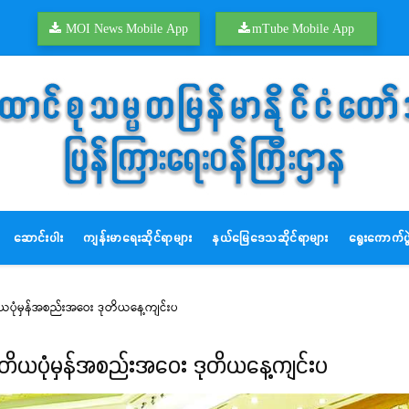
MOI News Mobile App
mTube Mobile App
ဆောင်းပါး
ကျန်းမာရေးဆိုင်ရာများ
နယ်မြေဒေသဆိုင်ရာများ
ရွေးကောက်ပွဲ
ယပုံမှန်အစည်းအဝေး ဒုတိယနေ့ကျင်းပ
တိယပုံမှန်အစည်းအဝေး ဒုတိယနေ့ကျင်းပ