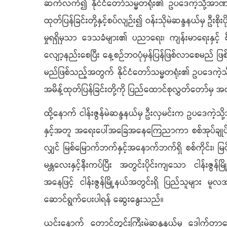
ဆက်လက်၍ နိုင်ငံတော်သမ္မတရုံး၏ ဥပဒေကဲ့သို့အာဏာ
ထုတ်ပြန်ခြင်းတို့နှင့်စပ်လျဉ်း၍ ဝန်းသိုမဲဆန္ဒနယ်မှ ဦးစိ
မှုရရှိမှသာ ဒေသခံများ၏ ပညာရေး၊ ကျန်းမာရေးနှင့် စီ
လျော့နည်းစေပြီး နေ့စဉ်ဘဝပုံမှန်ပြန်ဖြစ်လာစေမည် ဖြစ
မည်ဖြစ်သည့်အတွက် နိုင်ငံတော်သမ္မတရုံး၏ ဥပဒေကဲ့
အမိန့်ထုတ်ပြန်ခြင်းတို့ကို ပြည်ထောင်စုလွှတ်တော်မ
ထို့နောက် ငါန်းဇွန်မဲဆန္ဒနယ်မှ ဦးလှမင်းက ဥပဒေကဲ့သိ
နှင့်အတူ အရေးပေါ်အခြေအနေကြေညာကာ စစ်အုပ်ချုပ်ရေးအမိန
လျှင် မြစ်မြောက်ဘက်နှင့်အနောက်ဘက်ရှိ စစ်ကိုင်း၊ မြင
မန္တလေးနှင့်နီးကပ်ပြီး အတွင်းပိုင်းကျသော ငါန်းဇွန်မြ
အနေဖြင့် ငါန်းဇွန်မြို့နယ်အတွင်းရှိ ပြည်သူများ မူလအ
ဆောင်ရွက်ပေးပါရန် ဆွေးနွေးသည်။
ယင်းနောက် တောင်တွင်းကြီးမဲဆန္ဒနယ်မှ ဒေါက်တာ