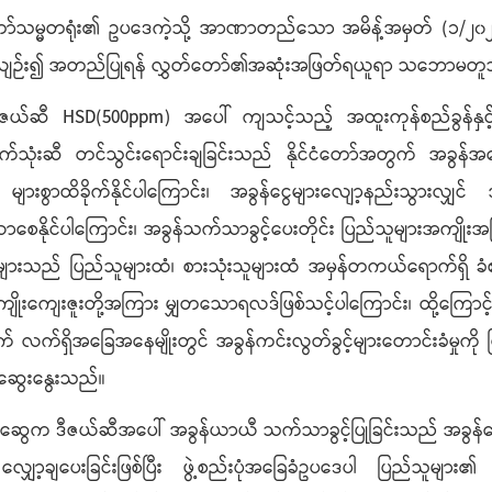
ော်သမ္မတရုံး၏ ဥပဒေကဲ့သို့ အာဏာတည်သော အမိန့်အမှတ် (၁/၂၀၂
ို့နှင့်စပ်လျဉ်း၍ အတည်ပြုရန် လွှတ်တော်၏အဆုံးအဖြတ်ရယူရာ သဘ
ဆီ HSD(500ppm) အပေါ် ကျသင့်သည့် အထူးကုန်စည်ခွန်နှင့် ကုန်သွယ
ဆီစက်သုံးဆီ တင်သွင်းရောင်းချခြင်းသည် နိုင်ငံတော်အတွက် အခွန်အ
များစွာထိခိုက်နိုင်ပါကြောင်း၊ အခွန်ငွေများလျော့နည်းသွားလျှင် အ
့်တက်လာစေနိုင်ပါကြောင်း၊ အခွန်သက်သာခွင့်ပေးတိုင်း ပြည်သူများအက
ျားသည် ပြည်သူများထံ၊ စားသုံးသူများထံ အမှန်တကယ်ရောက်ရှိ ခံစား
မည့် အကျိုးကျေးဇူးတို့အကြား မျှတသောရလဒ်ဖြစ်သင့်ပါကြောင်း၊ ထို့ကြ
အတွက် လက်ရှိအခြေအနေမျိုးတွင် အခွန်ကင်းလွတ်ခွင့်များတောင်းခံမ
း ဆွေးနွေးသည်။
ဆွေက ဒီဇယ်ဆီအပေါ် အခွန်ယာယီ သက်သာခွင့်ပြုခြင်းသည် အခွန်လျှေ
ှော့ချပေးခြင်းဖြစ်ပြီး ဖွဲ့စည်းပုံအခြေခံဥပဒေပါ ပြည်သူများ၏ 