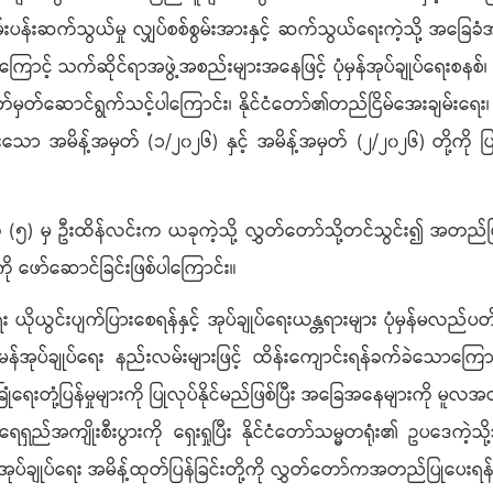
လမ်းပန်းဆက်သွယ်မှု လျှပ်စစ်စွမ်းအားနှင့် ဆက်သွယ်ရေးကဲ့သို့ အခ
ြောင့် သက်ဆိုင်ရာအဖွဲ့အစည်းများအနေဖြင့် ပုံမှန်အုပ်ချုပ်ရေးစနစ်၊ 
ဆောင်ရွက်သင့်ပါကြောင်း၊ နိုင်ငံတော်၏တည်ငြိမ်အေးချမ်းရေး၊ အမျ
်ထားသော အမိန့်အမှတ် (၁/၂၀၂၆) နှင့် အမိန့်အမှတ် (၂/၂၀၂၆) တို့
) မှ ဦးထိန်လင်းက ယခုကဲ့သို့ လွှတ်တော်သို့တင်သွင်း၍ အတည်ပြု
ို ဖော်ဆောင်ခြင်းဖြစ်ပါကြောင်း။
ုယွင်းပျက်ပြားစေရန်နှင့် အုပ်ချုပ်ရေးယန္တရားများ ပုံမှန်မလည်ပတ်နိ
်အုပ်ချုပ်ရေး နည်းလမ်းများဖြင့် ထိန်းကျောင်းရန်ခက်ခဲသောကြောင့
ံရေးတုံ့ပြန်မှုများကို ပြုလုပ်နိုင်မည်ဖြစ်ပြီး ​အခြေအနေများကို မူလ
ု၏ ရေရှည်အကျိုးစီးပွားကို ရှေးရှုပြီး နိုင်ငံတော်သမ္မတရုံး၏ ဥ
အုပ်ချုပ်ရေး အမိန့်ထုတ်ပြန်ခြင်းတို့ကို လွှတ်တော်ကအတည်ပြုပေး