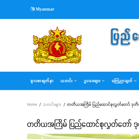
Skip
Myanmar
to
main
content
MAIN
မူလစာမျက်နှာ
သတင်း
ဥပဒေများ
ကြေညာချက်
NAVIGATION
Home
/
သတင်းများ
/
တတိယအကြိမ် ပြည်ထောင်စုလွှတ်တော် ဒုတိ
Breadcrumb
တတိယအကြိမ် ပြည်ထောင်စုလွှတ်တော် ဒု