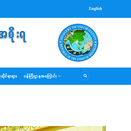
English
ဆိုင်ရာများ
ဝန်ကြီးဌာနအကြောင်း