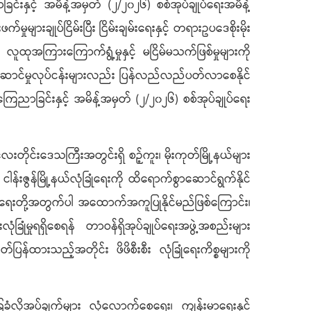
င့် အမိန့်အမှတ် (၂/၂၀၂၆) စစ်အုပ်ချုပ်ရေးအမိန့်
များချုပ်ငြိမ်းပြီး ငြိမ်းချမ်းရေးနှင့် တရားဥပဒေစိုးမိုး
ထုအကြားကြောက်ရွံ့မှုနှင့် မငြိမ်မသက်ဖြစ်မှုများကို
့ဝန်ဆောင်မှုလုပ်ငန်းများလည်း ပြန်လည်လည်ပတ်လာစေနိုင်
ခြင်းနှင့် အမိန့်အမှတ် (၂/၂၀၂၆) စစ်အုပ်ချုပ်ရေး
ိုင်းဒေသကြီးအတွင်းရှိ စဉ့်ကူး၊ မိုးကုတ်မြို့နယ်များ
်းဇွန်မြို့နယ်လုံခြုံရေးကို ထိရောက်စွာဆောင်ရွက်နိုင်
ံခြုံရေးတို့အတွက်ပါ အထောက်အကူပြုနိုင်မည်ဖြစ်ကြောင်း၊
ုံခြုံမှုရရှိစေရန် တာဝန်ရှိအုပ်ချုပ်ရေးအဖွဲ့အစည်းများ
ပြန်ထားသည့်အတိုင်း ဖိဖိစီးစီး လုံခြုံရေးကိစ္စများကို
ိုအပ်ချက်များ လုံလောက်စေရေး၊ ကျန်းမာရေးနှင့်