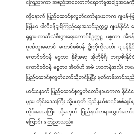
ကြေညာကာ အစည်းအဝေးတက်ရောက်မှုအခြေအနေကို 
ထို့နောက် ပြည်ထောင်စုလွှတ်တော်နာယကက ဂျပန်-မြန်မာ 
မြန်မာ ပါလီမန်ချစ်ကြည်ရေးအသင်းဥက္ကဋ္ဌ၊ ဂျပန်နိုင်
ရုရှား-အာဆီယံစီးပွားရေးကောင်စီဥက္ကဋ္ဌ မစ္စတာ အီဗန
ဂုဏ်ထူးဆောင် ကောင်စစ်ဝန် ဦးကိုကိုလတ်၊ ဂျပန်နိုင်ငံ
ကောင်စစ်ဝန် မစ္စတာ နိုရီအဆု အိုတိုမိုရိ၊ ဘရာဇီးနို
ကောင်စစ်ဝန် မစ္စတာ အိတ်ဟ် အမ် ဟာကန်အလီ၊ ကနေဒါနိ
ပြည်ထောင်စုလွှတ်တော်သို့တင်ပြပြီး မှတ်တမ်းတင်သည
ယင်းနောက် ပြည်ထောင်စုလွှတ်တော်နာယကက နိုင်ငံတော်
များ၊ တိုင်းဒေသကြီး သို့မဟုတ် ပြည်နယ်စာရင်းစစ်ချုပ်မျာ
တိုင်းဒေသကြီး သို့မဟုတ် ပြည်နယ်တရားလွှတ်တော်တရား
ကြောင်း ကြေညာသည်။