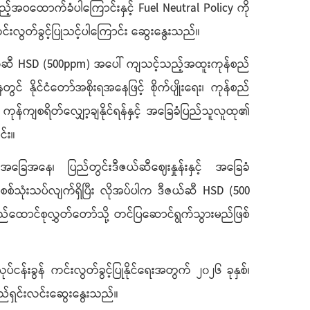
့်အဝထောက်ခံပါကြောင်းနှင့် Fuel Neutral Policy ကို
းလွတ်ခွင့်ပြုသင့်ပါကြောင်း ဆွေးနွေးသည်။
ီဇယ်ဆီ HSD (500ppm) အပေါ် ကျသင့်သည့်အထူးကုန်စည်
တွင် နိုင်ငံတော်အစိုးရအနေဖြင့် စိုက်ပျိုးရေး၊ ကုန်စည်
ကုန်ကျစရိတ်လျှော့ချနိုင်ရန်နှင့် အခြေခံပြည်သူလူထု၏
်း။
်းအခြေအနေ၊ ပြည်တွင်းဒီဇယ်ဆီဈေးနှုန်းနှင့် အခြေခံ
စစ်သုံးသပ်လျက်ရှိပြီး လိုအပ်ပါက ဒီဇယ်ဆီ HSD (500
် ပြည်ထောင်စုလွှတ်တော်သို့ တင်ပြဆောင်ရွက်သွားမည်ဖြစ်
န်းခွန် ကင်းလွတ်ခွင့်ပြုနိုင်ရေးအတွက် ၂၀၂၆ ခုနှစ်၊
်ရှင်းလင်းဆွေးနွေးသည်။