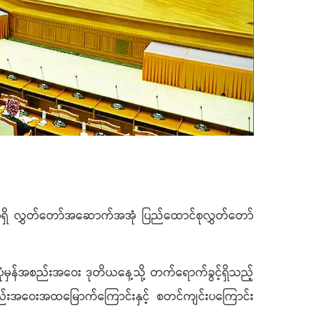
ရှိ လွှတ်တော်အဆောက်အအုံ ပြည်ထောင်စုလွှတ်တော်
န်အစည်းအဝေး ဒုတိယနေ့သို့ တက်ရောက်ခွင့်ရှိသည့်
်းအဝေးအထမြောက်ကြောင်းနှင့် စတင်ကျင်းပကြောင်း