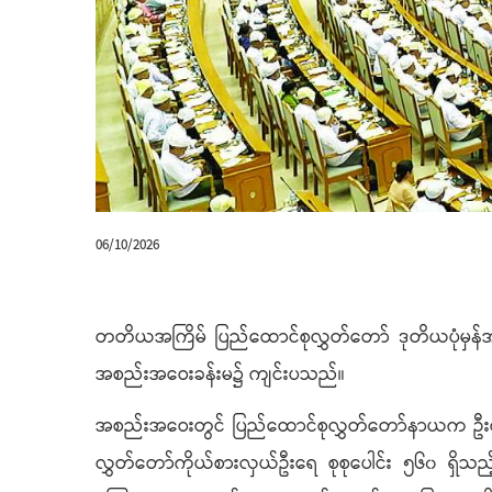
06/10/2026
တတိယအကြိမ် ပြည်ထောင်စုလွှတ်တော် ဒုတိယပုံမှန
အစည်းအဝေးခန်းမ၌ ကျင်းပသည်။
အစည်းအဝေးတွင် ပြည်ထောင်စုလွှတ်တော်နာယက ဦးအော
လွှတ်တော်ကိုယ်စားလှယ်ဦးရေ စုစုပေါင်း ၅၆၀ ရှ