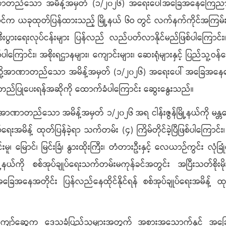
တည်သော အမိန့်အမှတ် (၁/၂၀၂၆) အရေးပေါ်အခြေအနေကြေညာခြင်းနှ
ုးပိုင်က ယခုထုတ်ပြန်ထားသည့် မြို့နယ် ၆ဝ တွင် လက်နက်ကိုင်အကြမ်းဖက်မှု
းပွားရေးလုပ်ငန်းများ ပြန်လည် လည်ပတ်လာနိုင်မည်ဖြစ်ပါကြောင်း၊ လူ
်ပါကြောင်း၊ အစိုးရဌာနများ၊ ကျောင်းများ၊ ဆေးရုံများနှင့် ပြည်သူ
သို့အာဏာတည်သော အမိန့်အမှတ် (၁/၂၀၂၆) အရေးပေါ် အခြေအနေကြေညာ
ှ အတည်ပြုပေးရန်အဆိုကို ထောက်ခံပါကြောင်း ဆွေးနွေးသည်။
ု့အာဏာတည်သော အမိန့်အမှတ် ၁/၂၀၂၆ အရ ငါန်းဇွန်မြို့နယ်ကို မန္တလေးတ
့် ထုတ်ပြန်ခဲ့ရာ သက်တမ်း (၄) ကြိမ်တိုင်ခဲ့ပြီဖြစ်ပါကြောင်း၊ ငါန
်းမူ၊ မြောင်၊ မြင်းခြံ၊ နွားထိုးကြီး၊ တံတားဦးနှင့် လေယာဉ်ကွင်း လု
ို့နယ်ကို စစ်အုပ်ချုပ်ရေးသက်တမ်းမကုန်ခင်အတွင်း အပြီးသတ်စိုးမိုးလ
ခြေအနေအတိုင်း ပြန်လည်နေထိုင်နိုင်ရန် စစ်အုပ်ချုပ်ရေးအမိန့် ထုတ်
ကျော်ဆွေက ဒေသခံပြည်သူများအတွက် အစားအသောက်နှင့် အခြေခံလ