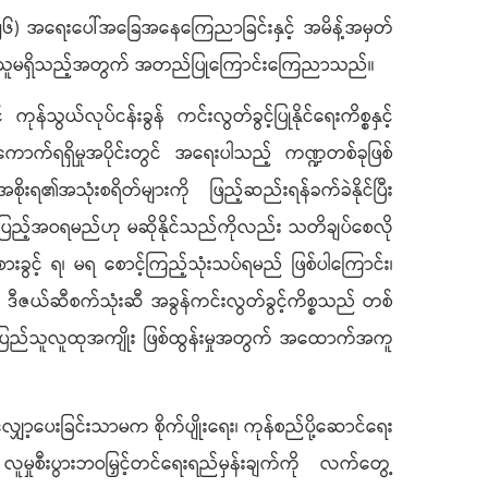
၆) အရေးပေါ်အခြေအနေကြေညာခြင်းနှင့် အမိန့်အမှတ်
ောမတူသူမရှိသည့်အတွက် အတည်ပြုကြောင်းကြေညာသည်။
်လုပ်ငန်းခွန် ကင်းလွတ်ခွင့်ပြုနိုင်ရေးကိစ္စနှင့်
ကောက်ရရှိမှုအပိုင်းတွင် အရေးပါသည့် ကဏ္ဍတစ်ခုဖြစ်
စိုးရ၏အသုံးစရိတ်များကို ဖြည့်ဆည်းရန်ခက်ခဲနိုင်ပြီး
ျိုးအပြည့်အဝရမည်ဟု မဆိုနိုင်သည်ကိုလည်း သတိချပ်စေလို
ခွင့် ရ၊ မရ စောင့်ကြည့်သုံးသပ်ရမည် ဖြစ်ပါကြောင်း၊
ောင့် ဒီဇယ်ဆီစက်သုံးဆီ အခွန်ကင်းလွတ်ခွင့်ကိစ္စသည် တစ်
ှုကို ပြည်သူလူထုအကျိုး ဖြစ်ထွန်းမှုအတွက် အထောက်အကူ
ာ့ပေးခြင်းသာမက စိုက်ပျိုးရေး၊ ကုန်စည်ပို့ဆောင်ရေး
လူမှုစီးပွားဘဝမြှင့်တင်ရေးရည်မှန်းချက်ကို လက်တွေ့