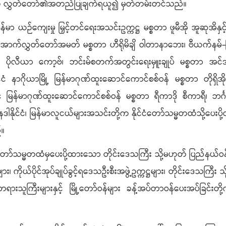
လွှတ်တော်၏အတည်ပြုချက်ရယူ၍ မှတ်တမ်းတင်သည်။
ယဉ်ကျေးမှု မြှင့်တင်ရေးအသင်းဥက္ကဋ္ဌ မစ္စတာ ဖူမီအို အူဆုအိနှင့်
ငံ အောက်လွှတ်တော်အမတ် မစ္စတာ ဟီရိုမိချိ ဝါတာနာဘေး၊ ဗီယက်နမ်-မ
် ပိုလီယာ ကော့ဗ်၊ ဘင်းမ်စတက်အတွင်းရေးမှူးချုပ် မစ္စတာ အင်ဒရာ 
 နာဂိုယာမြို့ မြန်မာဂုဏ်ထူးဆောင်ကောင်စစ်ဝန် မစ္စတာ တိုရှိအို နီ
င်ငံ မြန်မာဂုဏ်ထူးဆောင်ကောင်စစ်ဝန် မစ္စတာ ရီကာဒို စီကာရီ၊ ဘင်္ဂ
ုင်ငံ၊ မြန်မာလူငယ်များအသင်းတို့က နိုင်ငံတော်သမ္မတထံသို့ပေးပ
်။
သမ္မတထံမှပေးပို့ထားသော တိုင်းဒေသကြီး သို့မဟုတ် ပြည်နယ်ဝန်ကြ
း၊ ကိုယ်ပိုင်အုပ်ချုပ်ခွင့်ရဒေသဦးစီးအဖွဲ့ဥက္ကဋ္ဌများ၊ တိုင်းဒေသကြီး
သူကြီးများနှင့် မြို့တော်ဝန်များ ခန့်အပ်တာဝန်ပေးအပ်ခြင်းတို့