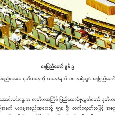
နေပြည်တော် ဇွန် ၉
်အစည်းအဝေး ဒုတိယနေ့ကို ယနေ့နံနက် ၁၀ နာရီတွင် နေပြည်တော်
င်လင်းဒွေးက တတိယအကြိမ် ပြည်ထောင်စုလွှတ်တော် ဒုတိယပုံမှ
ိသည့်အနက် ယနေ့အစည်းအဝေးသို့ ၅၅၈ ဦး တက်ရောက်သဖြင့် အစည