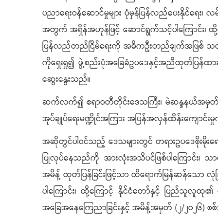
ပညာရေးဝန်ဆောင်မှုများ ပုံမှန်ပြန်လည်ပေးနိုင်ရေး၊ 
အတွက် အရှိန်အဟုန်ဖြင့် ဆောင်ရွက်သင့်ပါကြောင်း၊ ထို့က
ပြန်လည်တည်ငြိမ်ရေးကို အဓိကဦးတည်ချက်အဖြစ် သတ်မှတ်
ကိုရှေးရှု၍ ဖွဲ့စည်းပုံအခြေခံဥပဒေနှင့်အညီထုတ်ပြန
ဆွေးနွေးသည်။
ဆက်လက်၍ ဧရာဝတီတိုင်းဒေသကြီး၊ မဲဆန္ဒနယ်အမှတ် (၅
အုပ်ချုပ်ရေးမဏ္ဍိုင်အကြား အပြန်အလှန်ထိန်းကျောင်းမှုက
အဆိုတွင်ပါဝင်သည့် ဒေသများတွင် တရားဥပဒေစိုးမိုးရေး ယိ
ပြုလုပ်နေသည်ကို အားလုံးအသိပင်ဖြစ်ပါကြောင်း၊ သာမန
အမိန့် ထုတ်ပြန်ခြင်းဖြင့်သာ ထိရောက်မြန်ဆန်သော လုံခြု
ပါကြောင်း၊ ထို့ကြောင့် နိုင်ငံတော်နှင့် ပြည်သူလူထ
အခြေအနေကြေညာခြင်းနှင့် အမိန့်အမှတ် (၂/၂ဝ၂၆) စစ်