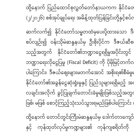
ထို့နောက် ပြည်ထောင်စုလွှတ်တော်နာယကက နိုင်ငံတ
(၂/၂၀၂၆) စစ်အုပ်ချုပ်ရေး အမိန့်ထုတ်ပြန်ခြင်းတ
ဆက်လက်၍ နိုင်ငံတော်သမ္မတထံမှပေးပို့ထားသော ဒီဇယ်
စပ်လျဉ်း၍ ဝန်းသိုမဲဆန္ဒနယ်မှ ဦးစိုးပိုင်က ဒီဇယ်
သည့်အတွက် နိုင်ငံတော်၏ဘဏ္ဍာငွေရရှိမှုအပိုင်းတွင် 
ဘဏ္ဍာရေးလိုငွေပြမှု (Fiscal Deficit) ကို ပိုမိုမြင
ပါကြောင်း၊ ဒီဇယ်ဈေးများမတက်အောင် အစိုးရ၏စီမံမှုမ
နိုင်ငံတော်၏အခွန်ငွေဆုံးရှုံးမှုနှင့် ပြည်သူများရရှိ
လချင်းအလိုက် ခွင့်ပြုချက်တောင်းခံမှုမျိုးဖြစ်သည့်
ဖြစ်၊ မဖြစ် စောင့်ကြည့်သုံးသပ်သွားရမည်ဖြစ်ပါကြောင်
ထို့နောက် တောင်တွင်းကြီးမဲဆန္ဒနယ်မှ ဒေါက်တာကျော်
နှင့် ကုန်ထုတ်လုပ်မှုကဏ္ဍများ၏ ကုန်ကျစရိတ်ကို လျ