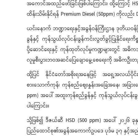
အကောင်အထည်ဖော်ခြင်းဖြစ်ပါကြောင်း၊ ထို့ကြောင့် HS
ထိန်းသိမ်းနိုင်ရန် Premium Diesel (50ppm) ကိုလည်
ယင်းနောက် ဘဏ္ဍာရေးနှင့်အခွန်ဝန်ကြီးဌာန ဒုတိယဝန
ခွန်နှင့် ကုန်သွယ်လုပ်ငန်းခွန်ကင်းလွတ်ခွင့်ပြုနိုင်ရ
ပို့ဆောင်ရေးနှင့် ကုန်ထုတ်လုပ်မှုကဏ္ဍများတွင် အဓိ
လူမှုစီးပွားဘဝအဆင်ပြေချောမွေ့စေရေးကို အဓိကဦးတည်
ထို့ပြင် နိုင်ငံတော်အစိုးရအနေဖြင့် အရှေ့အလယ်ပို
စားသောက်ကုန်၊ ကုန်စည်ဈေးနှုန်းအခြေအနေ၊ အခြားဒေသ
ppm) အပေါ် အထူးကုန်စည်ခွန်နှင့် ကုန်သွယ်လုပ်ငန်းခွန
ပါကြောင်း။
သို့ဖြစ်၍ ဒီဇယ်ဆီ HSD (500 ppm) အပေါ် ၂၀၂၆ ခုနှစ်
ပြည်ထောင်စု၏အခွန်အကောက်ဥပဒေ ပုဒ်မ ၃၇ နှင့်အညီ