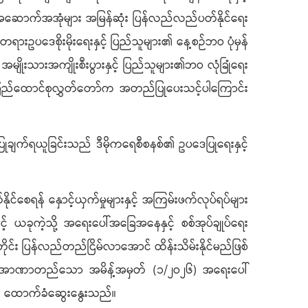
ြေခံအဆောက်အအုံများ အမြန်ဆုံး ပြန်လည်လည်ပတ်နိုင်ရေး
တရားဥပဒေစိုးမိုးရေးနှင့် ပြည်သူများ၏ နေ့စဉ်ဘဝ ပုံမှန်
ိုးသားအကျိုးစီးပွားနှင့် ပြည်သူများ၏ဘဝ လုံခြုံရေး
ကို ပြည်ထောင်စုလွှတ်တော်က အတည်ပြုပေးသင့်ပါကြောင်း
ချက်ရယူခြင်းသည် ဒီမိုကရေစီစနစ်၏ ဥပဒေပြုရေးနှင့်
ုင်စေရန် နှောင့်ယှက်မှုများနှင့် အကြမ်းဖက်လုပ်ရပ်များ
် ယခုကဲ့သို့ အရေးပေါ်အခြေအနေနှင့် စစ်အုပ်ချုပ်ရေး
အတိုင်း ပြန်လည်တည်ငြိမ်လာအောင် ထိန်းသိမ်းနိုင်မည်ဖြစ်
ပဒေကဲ့သို့အာဏာတည်သော အမိန့်အမှတ် (၁/၂ဝ၂၆) အရေးပေါ်
ရန် ထောက်ခံဆွေးနွေးသည်။