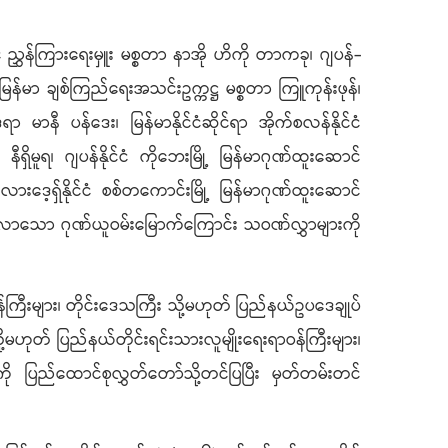
 ညွှန်ကြားရေးမှူး မစ္စတာ နာအို ဟိကို တာကခု၊ ဂျပန်-
ြန်မာ ချစ်ကြည်ရေးအသင်းဥက္ကဋ္ဌ မစ္စတာ ကြူကုန်းဖုန်၊
မာနီ ပန်ဒေး၊ မြန်မာနိုင်ငံဆိုင်ရာ အိုက်စလန်နိုင်ငံ
ရှိမူရ၊ ဂျပန်နိုင်ငံ ကိုဘေးမြို့ မြန်မာဂုဏ်ထူးဆောင်
လားဒေ့ရှ်နိုင်ငံ စစ်တကောင်းမြို့ မြန်မာဂုဏ်ထူးဆောင်
ို့လာသော ဂုဏ်ယူဝမ်းမြောက်ကြောင်း သဝဏ်လွှာများကို
ီးများ၊ တိုင်းဒေသကြီး သို့မဟုတ် ပြည်နယ်ဥပဒေချုပ်
 သို့မဟုတ် ပြည်နယ်တိုင်းရင်းသားလူမျိုးရေးရာဝန်ကြီးများ၊
ကို ပြည်ထောင်စုလွှတ်တော်သို့တင်ပြပြီး မှတ်တမ်းတင်