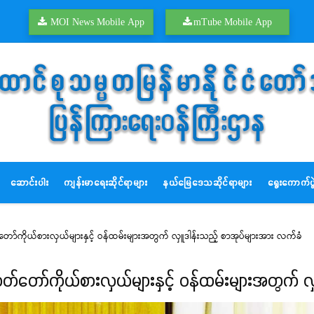
MOI News Mobile App
mTube Mobile App
ဆောင်းပါး
ကျန်းမာရေးဆိုင်ရာများ
နယ်မြေဒေသဆိုင်ရာများ
ရွေးကောက်ပွဲ
ှတ်တော်ကိုယ်စားလှယ်များနှင့် ဝန်ထမ်းများအတွက် လှူဒါန်းသည့် စာအုပ်များအား လက်ခံ
့လွှတ်တော်ကိုယ်စားလှယ်များနှင့် ဝန်ထမ်းများအတွက် 