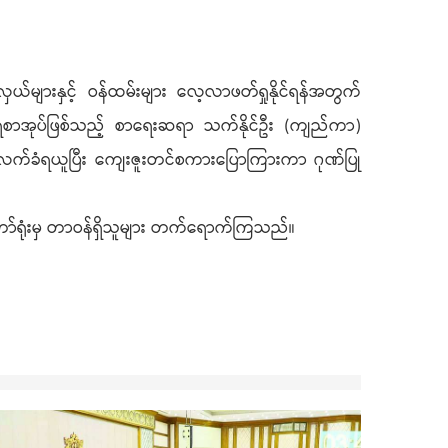
လှယ်များနှင့် ဝန်ထမ်းများ လေ့လာဖတ်ရှုနိုင်ရန်အတွက်
 ဆုရစာအုပ်ဖြစ်သည့် စာရေးဆရာ သက်နိုင်ဦး (ကျည်ကာ)
 လက်ခံရယူပြီး ကျေးဇူးတင်စကားပြောကြားကာ ဂုဏ်ပြု
ှတ်တော်ရုံးမှ တာဝန်ရှိသူများ တက်ရောက်ကြသည်။