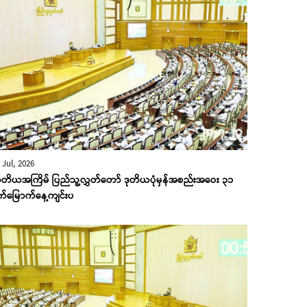
 Jul, 2026
တိယအကြိမ် ပြည်သူ့လွှတ်တော် ဒုတိယပုံမှန်အစည်းအဝေး ၃၁
က်မြောက်နေ့ကျင်းပ