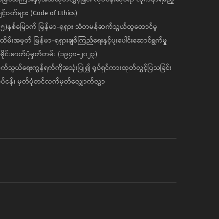
င့်ဝတ်များ (Code of Ethics)
၅)နှစ်မြောက် မြန်မာ-ရုရှား သံတမန်ဆက်သွယ်ထူထောင်မှု
ိမ်းအမှတ် မြန်မာ-ရုရှားချစ်ကြည်ရေးနှင့်ပူးပေါင်းဆောင်ရွက်မှု
ိုင်းဓာတ်ပုံမှတ်တမ်း (၁၉၄၈-၂၀၂၃)
်သွယ်ရေးကွန်ရက်ကိုအသုံးပြု၍ ရုပ်ရှင်ကားထုတ်လွှင့်ပြသခြင်း
ပ်ငန်း မှတ်ပုံတင်လက်မှတ်လျှောက်လွှာ