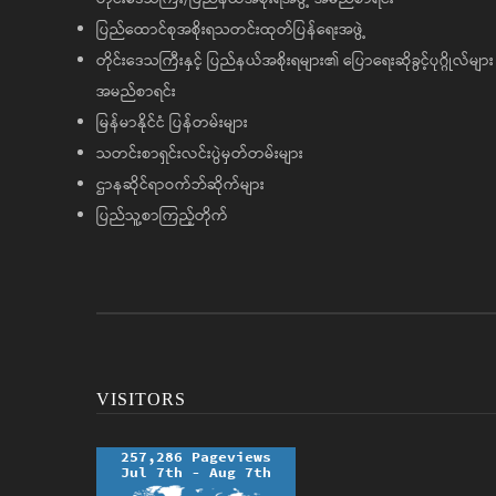
ပြည်ထောင်စုအစိုးရသတင်းထုတ်ပြန်ရေးအဖွဲ့
တိုင်းဒေသကြီးနှင့် ပြည်နယ်အစိုးရများ၏ ပြောရေးဆိုခွင့်ပုဂ္ဂိုလ်များ
အမည်စာရင်း
မြန်မာနိုင်ငံ ပြန်တမ်းများ
သတင်းစာရှင်းလင်းပွဲမှတ်တမ်းများ
ဌာနဆိုင်ရာဝက်ဘ်ဆိုက်များ
ပြည်သူ့စာကြည့်တိုက်
VISITORS