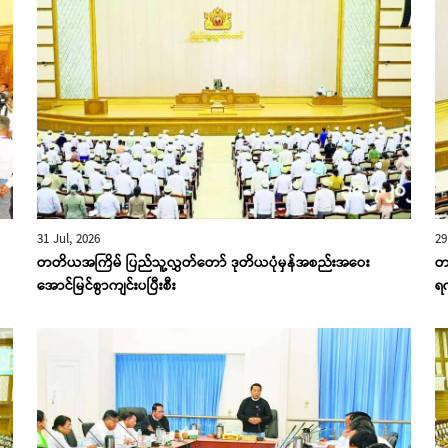
31 Jul, 2026
29
တတိယအကြိမ် ပြည်သူ့လွှတ်တော် ဒုတိယပုံမှန်အစည်းအဝေး
တ
အောင်မြင်စွာကျင်းပပြီးစီး
ရ