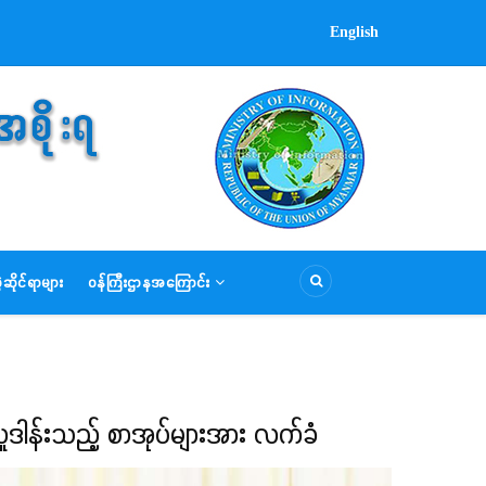
English
ဆိုင်ရာများ
ဝန်ကြီးဌာနအကြောင်း
လှူဒါန်းသည့် စာအုပ်များအား လက်ခံ