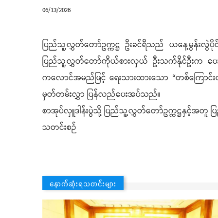
06/13/2026
ပြည်သူ့လွှတ်တော်ဥက္ကဋ္ဌ ဦးခင်ရီသည် ယနေ့မွန်းလွဲပိ
ပြည်သူ့လွှတ်တော်ကိုယ်စားလှယ် ဦးသက်နိုင်ဦးက ပေး
ကလောင်အမည်ဖြင့် ရေးသားထားသော “တစ်ကြောင်းတည်းသ
မှတ်တမ်းလွှာ ပြန်လည်ပေးအပ်သည်။
စာအုပ်လှူဒါန်းပွဲသို့ ပြည်သူ့လွှတ်တော်ဥက္ကဋ္ဌနှင့်အ
သတင်းစဉ်
နောက်ဆုံးရသတင်းများ