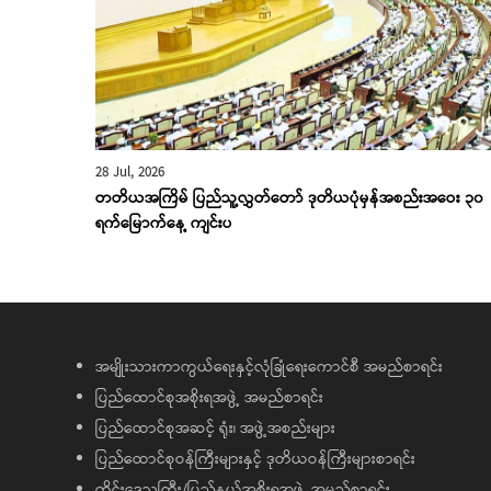
28 Jul, 2026
တတိယအကြိမ် ပြည်သူ့လွှတ်တော် ဒုတိယပုံမှန်အစည်းအဝေး ၃၀
ရက်မြောက်နေ့ ကျင်းပ
အမျိုးသားကာကွယ်ရေးနှင့်လုံခြုံရေးကောင်စီ အမည်စာရင်း
ပြည်ထောင်စုအစိုးရအဖွဲ့ အမည်စာရင်း
ပြည်ထောင်စုအဆင့် ရုံး၊ အဖွဲ့အစည်းများ
ပြည်ထောင်စုဝန်ကြီးများနှင့် ဒုတိယဝန်ကြီးများစာရင်း
တိုင်းဒေသကြီး/ပြည်နယ်အစိုးရအဖွဲ့ အမည်စာရင်း