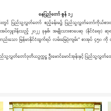
နေပြည်တော် ဇွန် ၁၂
ုင်းတွင် ပြည်သူ့လွှတ်တော် ဧည့်ခန်းမ၌ ပြည်သူ့လွှတ်တော်ကိုယ်စား
အပ်လှူဒါန်းသည့် ၂၀၂၂ ခုနှစ်၊ အမျိုးသားစာပေဆု (နိုင်ငံရေး)
ော မြန်မာနိုင်ငံထွက်ရပ် လမ်းမြေပုံကျမ်း” စာအုပ် ၄၅၀ ကို
တူ ပြည်သူ့လွှတ်တော်ဒုတိယဥက္ကဋ္ဌ ဦးမောင်မောင်အုန်းနှင့် ပြည်သူ့လွ