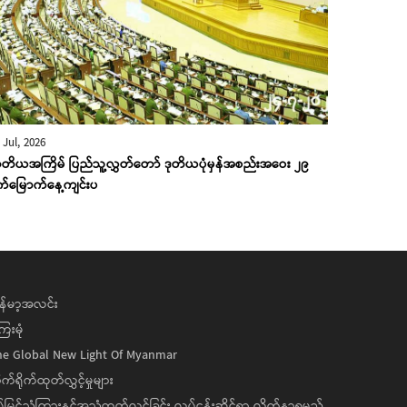
 Jul, 2026
တိယအကြိမ် ပြည်သူ့လွှတ်တော် ဒုတိယပုံမှန်အစည်းအဝေး ၂၉
က်မြောက်နေ့ကျင်းပ
န်မာ့အလင်း
ေးမုံ
he Global New Light Of Myanmar
ုက်ရိုက်ထုတ်လွှင့်မှုများ
ပ်မြင်သံကြားနှင့်အသံထုတ်လွှင့်ခြင်း လုပ်ငန်းဆိုင်ရာ လိုက်နာရမည့်