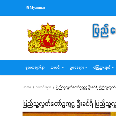
Skip
Myanmar
to
main
content
MAIN
မူလစာမျက်နှာ
သတင်း
ဥပဒေများ
ကြေညာချက်
NAVIGATION
Home
/
သတင်းများ
/
ပြည်သူ့လွှတ်တော်ဥက္ကဋ္ဌ ဦးခင်ရီ ပြည်သူ့လွ
Breadcrumb
ပြည်သူ့လွှတ်တော်ဥက္ကဋ္ဌ ဦးခင်ရီ ပြည်သူ