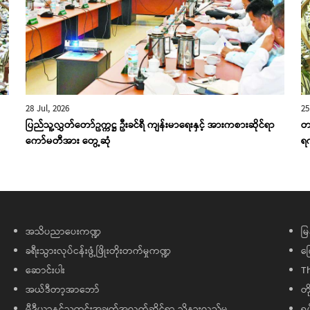
28 Jul, 2026
25
ပြည်သူ့လွှတ်တော်ဥက္ကဋ္ဌ ဦးခင်ရီ ကျန်းမာရေးနှင့် အားကစားဆိုင်ရာ
တ
ကော်မတီအား တွေ့ဆုံ
ရ
အသိပညာပေးကဏ္ဍ
မြ
ခရီးသွားလုပ်ငန်းဖွံ့ဖြိုးတိုးတက်မှုကဏ္ဍ
ကြ
ဆောင်းပါး
T
အယ်ဒီတာ့အာဘော်
တိ
မီဒီယာနှင့်သတင်းအချက်အလက်ဆိုင်ရာ သိနားလည်မှု
ရု