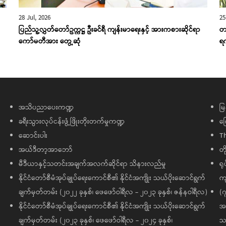
28 Jul, 2026
25
ပြည်သူ့လွှတ်တော်ဥက္ကဋ္ဌ ဦးခင်ရီ ကျန်းမာရေးနှင့် အားကစားဆိုင်ရာ
တ
ကော်မတီအား တွေ့ဆုံ
ရ
အသိပညာပေးကဏ္ဍ
မြ
ခရီးသွားလုပ်ငန်းဖွံ့ဖြိုးတိုးတက်မှုကဏ္ဍ
ကြ
ဆောင်းပါး
T
အယ်ဒီတာ့အာဘော်
တိ
မီဒီယာနှင့်သတင်းအချက်အလက်ဆိုင်ရာ သိနားလည်မှု
ရု
နိုင်ငံတော်စီမံအုပ်ချုပ်ရေးကောင်စီ၏ နိုင်ငံအကျိုး သယ်ပိုးဆောင်ရွက်
ကျ
ချက်မှတ်တမ်း (၂၀၂၂ ခုနှစ်၊ ဖေဖော်ဝါရီလ - ၂၀၂၃ ခုနှစ်၊ ဇန်နဝါရီလ)
(၇
နိုင်ငံတော်စီမံအုပ်ချုပ်ရေးကောင်စီ၏ နိုင်ငံအကျိုး သယ်ပိုးဆောင်ရွက်
အထ
ချက်မှတ်တမ်း (၂၀၂၃ ခုနှစ်၊ ဖေဖော်ဝါရီလ - ၂၀၂၄ ခုနှစ်၊
သမ