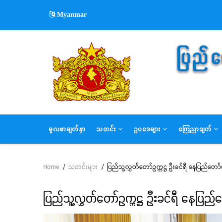
Skip
Myanmar
to
main
content
MAIN
မူလစာမျက်နှာ
သတင်း
ဥပဒေများ
ကြေညာချက်
NAVIGATION
Home
/
သတင်းများ
/
ပြည်သူ့လွှတ်တော်ဥက္ကဋ္ဌ ဦးခင်ရီ နေပြည်တေ
Breadcrumb
ပြည်သူ့လွှတ်တော်ဥက္ကဋ္ဌ ဦးခင်ရီ နေပြည