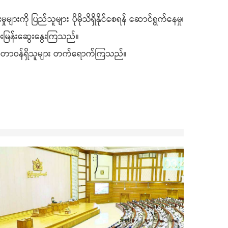
ကို ပြည်သူများ ပိုမိုသိရှိနိုင်စေရန် ဆောင်ရွက်နေမှု၊
မေးမြန်းဆွေးနွေးကြသည်။
ရုံးမှ တာဝန်ရှိသူများ တက်ရောက်ကြသည်။