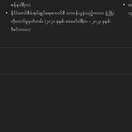
ဇန်နဝါရီလ)
ဆက
နိုင်ငံတော်စီမံအုပ်ချုပ်ရေးကောင်စီ တာဝန်ယူခဲ့သည့်ကာလ ဖွံ့ဖြိုး
လု
တိုးတက်မှုမှတ်တမ်း (၂၀၂၁ ခုနှစ်၊ ဖေဖော်ဝါရီလ - ၂၀၂၃ ခုနှစ်၊
ဒီဇင်ဘာလ)