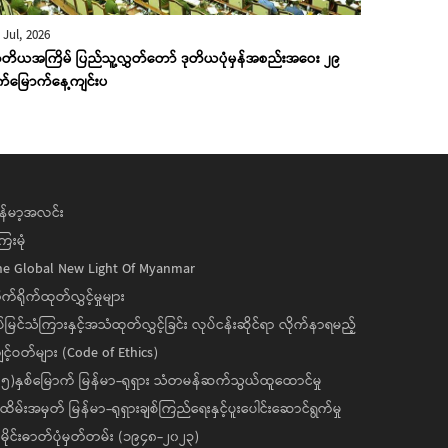
 Jul, 2026
တိယအကြိမ် ပြည်သူ့လွှတ်တော် ဒုတိယပုံမှန်အစည်းအဝေး ၂၉
က်မြောက်နေ့ကျင်းပ
န်မာ့အလင်း
ေးမုံ
he Global New Light Of Myanmar
ုက်ရိုက်ထုတ်လွှင့်မှုများ
ပ်မြင်သံကြားနှင့်အသံထုတ်လွှင့်ခြင်း လုပ်ငန်းဆိုင်ရာ လိုက်နာရမည့်
င့်ဝတ်များ (Code of Ethics)
၅)နှစ်မြောက် မြန်မာ-ရုရှား သံတမန်ဆက်သွယ်ထူထောင်မှု
ိမ်းအမှတ် မြန်မာ-ရုရှားချစ်ကြည်ရေးနှင့်ပူးပေါင်းဆောင်ရွက်မှု
ိုင်းဓာတ်ပုံမှတ်တမ်း (၁၉၄၈-၂၀၂၃)