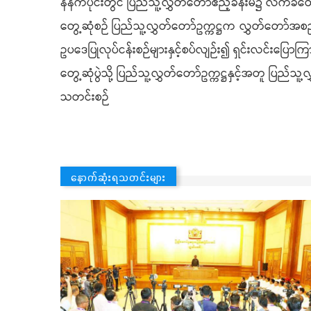
နံနက်ပိုင်းတွင် ပြည်သူ့လွှတ်တော်ဧည့်ခန်းမ၌ လက်ခံတ
တွေ့ဆုံစဉ် ပြည်သူ့လွှတ်တော်ဥက္ကဋ္ဌက လွှတ်တော်အစည်းအ
ဥပဒေပြုလုပ်ငန်းစဉ်များနှင့်စပ်လျဉ်း၍ ရှင်းလင်းပြေ
တွေ့ဆုံပွဲသို့ ပြည်သူ့လွှတ်တော်ဥက္ကဋ္ဌနှင့်အတူ ပြည်
သတင်းစဉ်
နောက်ဆုံးရသတင်းများ