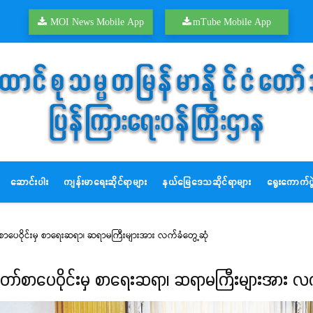
MOI News Mobile App
mTube Mobile App
ဆောင်းပါး
ကျန်းမာရေးဆိုင်ရာများ
နယ်မြေဒေသဆိုင်ရာများ
ရွေးကောက်ပွဲ
ာ်စာပေဝိုင်းမှ စာရေးဆရာ၊ ဆရာမကြီးများအား လက်ခံတွေ့ဆုံ
်တော်စာပေဝိုင်းမှ စာရေးဆရာ၊ ဆရာမကြီးများအား လက