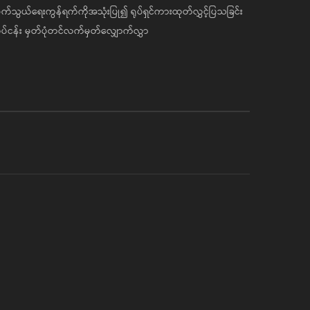
်သွယ်ရေးကွန်ရက်ကိုအသုံးပြု၍ ရုပ်ရှင်ကားထုတ်လွှင့်ပြသခြင်း
ပ်ငန်း မှတ်ပုံတင်လက်မှတ်လျှောက်လွှာ