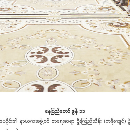
နေပြည်တော် ဇွန် ၁၁
်စာပေဝိုင်း၏ နာယကအဖွဲ့ဝင် စာရေးဆရာ ဦးကြည်သိန်း (ကဖိုးကျင