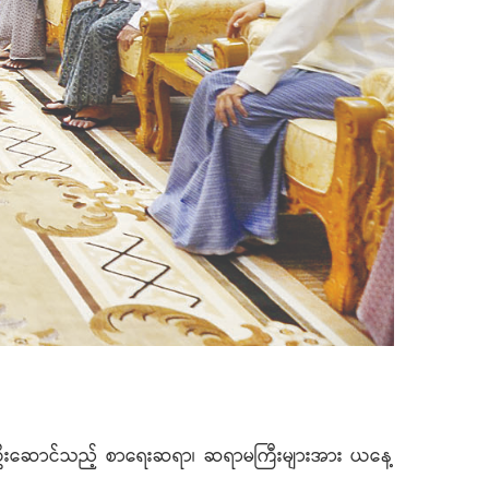
်) ဦးဆောင်သည့် စာရေးဆရာ၊ ဆရာမကြီးများအား ယနေ့