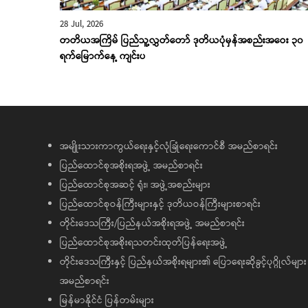
28 Jul, 2026
တတိယအကြိမ် ပြည်သူ့လွှတ်တော် ဒုတိယပုံမှန်အစည်းအဝေး ၃၀
ရက်မြောက်နေ့ ကျင်းပ
အမျိုးသားကာကွယ်ရေးနှင့်လုံခြုံရေးကောင်စီ အမည်စာရင်း
ပြည်ထောင်စုအစိုးရအဖွဲ့ အမည်စာရင်း
ပြည်ထောင်စုအဆင့် ရုံး၊ အဖွဲ့အစည်းများ
ပြည်ထောင်စုဝန်ကြီးများနှင့် ဒုတိယဝန်ကြီးများစာရင်း
တိုင်းဒေသကြီး/ပြည်နယ်အစိုးရအဖွဲ့ အမည်စာရင်း
ပြည်ထောင်စုအစိုးရသတင်းထုတ်ပြန်ရေးအဖွဲ့
တိုင်းဒေသကြီးနှင့် ပြည်နယ်အစိုးရများ၏ ပြောရေးဆိုခွင့်ပုဂ္ဂိုလ်များ
အမည်စာရင်း
မြန်မာနိုင်ငံ ပြန်တမ်းများ