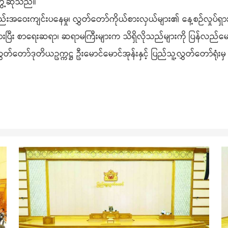
ွေ့ဆုံသည်။
ဝေးကျင်းပနေမှု၊ လွှတ်တော်ကိုယ်စားလှယ်များ၏ နေ့စဉ်လှုပ်ရှားမှုများ
ာကြားပြီး စာရေးဆရာ၊ ဆရာမကြီးများက သိရှိလိုသည်များကို ပြန်လည်
သူ့လွှတ်တော်ဒုတိယဥက္ကဋ္ဌ ဦးမောင်မောင်အုန်းနှင့် ပြည်သူ့လွှတ်တော်