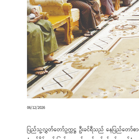
06/12/2026
ပြည်သူ့လွှတ်တော်ဥက္ကဋ္ဌ ဦးခင်ရီသည် နေပြည်တော