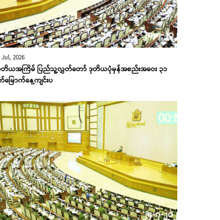
 Jul, 2026
တိယအကြိမ် ပြည်သူ့လွှတ်တော် ဒုတိယပုံမှန်အစည်းအဝေး ၃၁
က်မြောက်နေ့ကျင်းပ