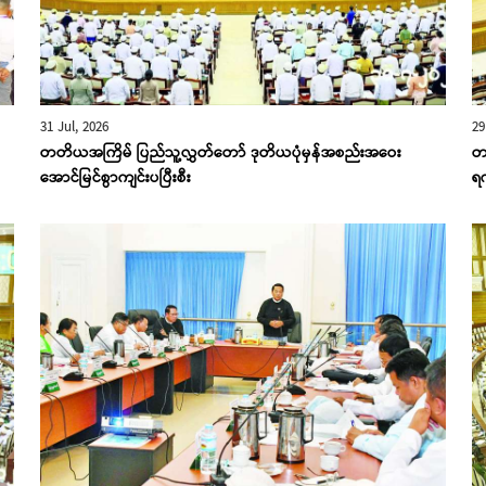
31 Jul, 2026
29
တတိယအကြိမ် ပြည်သူ့လွှတ်တော် ဒုတိယပုံမှန်အစည်းအဝေး
တ
အောင်မြင်စွာကျင်းပပြီးစီး
ရ