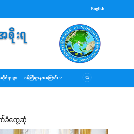
English
ဆိုင်ရာများ
ဝန်ကြီးဌာနအကြောင်း
်ခံတွေ့ဆုံ