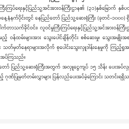
ီးကြပ်ရေးနှင့်ပြည်သူ့အင်အားဝန်ကြီးဌာန၏ (၃၁)နှစ်မြောက် နှစ်ပတ်လ
ကို ယနေ့နံနက်ပိုင်းတွင် နေပြည်တော် ပြည်သူ့ဆေးရုံကြီး (ခုတင်-၁၀
်တာသက်ခိုင်ဝင်း၊ လူဝင်မှုကြီးကြပ်ရေးနှင့်ပြည်သူ့အင်အားဝန်ကြီးဌာန
် ဝန်ထမ်းများအား သွေးပေါင်ချိန်တိုင်း စစ်ဆေးမှု၊ သွေးအမျိုးအစ
ား သတ်မှတ်နေရာများအလိုက် စုပေါင်းသွေးလှူဒါန်းနေမှုကို ကြည့်ရှ
ပေးအပ်ကြသည်။
ြည်တော် ပြည်သူ့ဆေးရုံကြီးအတွက် အလှူငွေကျပ် ၁၅ သိန်း ပေးအပ်လှ
သည့် ဂုဏ်ပြုမှတ်တမ်းလွှာများ ပြန်လည်ပေးအပ်ခဲ့ကြောင်း သတင်းရရှိ