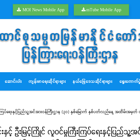
MOI News Mobile App
mTube Mobile App
ဆောင်းပါး
ကျန်းမာရေးဆိုင်ရာများ
နယ်မြေဒေသဆိုင်ရာများ
ရွေးကောက်ပွဲ
ြီးကြပ်ရေးနှင့်ပြည်သူ့အင်အားဝန်ကြီးဌာန (၃၁) နှစ်မြောက် နှစ်ပတ်လည်နေ့ အထိမ်းအမှတ် ဝန
ှင့် ဦးမြင့်ကြိုင် လူဝင်မှုကြီးကြပ်ရေးနှင့်ပြည်သူ