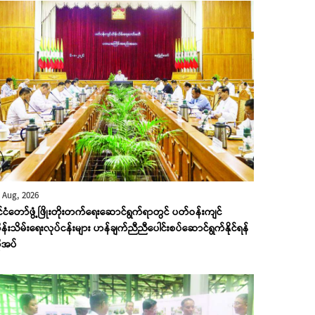
 Aug, 2026
ုင်ငံတော်ဖွံ့ဖြိုးတိုးတက်ရေးဆောင်ရွက်ရာတွင် ပတ်ဝန်းကျင်
န်းသိမ်းရေးလုပ်ငန်းများ ဟန်ချက်ညီညီပေါင်းစပ်ဆောင်ရွက်နိုင်ရန်
ုအပ်