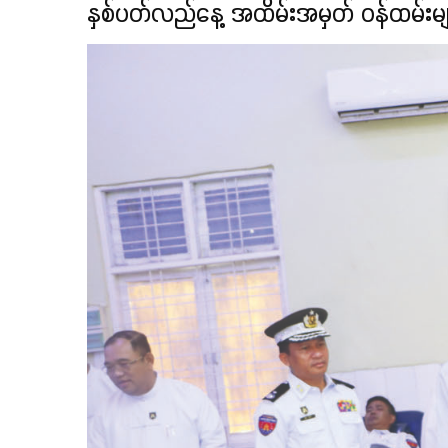
နှစ်ပတ်လည်နေ့ အထိမ်းအမှတ် ဝန်ထမ်းများ