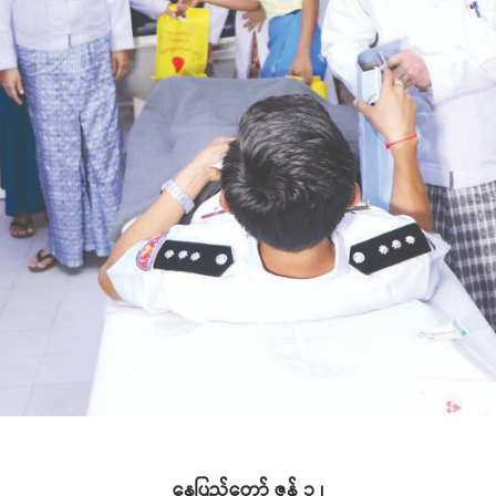
နေပြည်တော် ဇွန် ၁၂