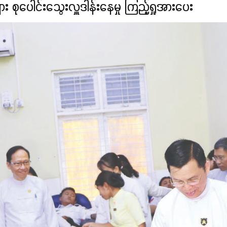
 စုပေါင်းသွေးလှူဒါန်းနေမှု ကြည့်ရှုအားပေး