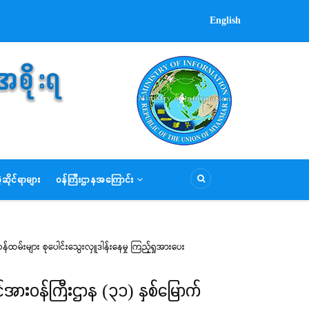
English
ဆိုင်ရာများ
ဝန်ကြီးဌာနအကြောင်း
်ထမ်းများ စုပေါင်းသွေးလှူဒါန်းနေမှု ကြည့်ရှုအားပေး
့အင်အားဝန်ကြီးဌာန (၃၁) နှစ်မြောက်