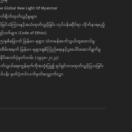
ေးမုံ
he Global New Light Of Myanmar
ုက်ရိုက်ထုတ်လွှင့်မှုများ
ပ်မြင်သံကြားနှင့်အသံထုတ်လွှင့်ခြင်း လုပ်ငန်းဆိုင်ရာ လိုက်နာရမည့်
င့်ဝတ်များ (Code of Ethics)
၅)နှစ်မြောက် မြန်မာ-ရုရှား သံတမန်ဆက်သွယ်ထူထောင်မှု
ိမ်းအမှတ် မြန်မာ-ရုရှားချစ်ကြည်ရေးနှင့်ပူးပေါင်းဆောင်ရွက်မှု
ိုင်းဓာတ်ပုံမှတ်တမ်း (၁၉၄၈-၂၀၂၃)
်သွယ်ရေးကွန်ရက်ကိုအသုံးပြု၍ ရုပ်ရှင်ကားထုတ်လွှင့်ပြသခြင်း
ပ်ငန်း မှတ်ပုံတင်လက်မှတ်လျှောက်လွှာ