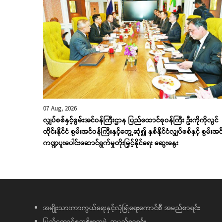
07 Aug, 2026
လျှပ်စစ်နှင့်စွမ်းအင်ဝန်ကြီးဌာန ပြည်ထောင်စုဝန်ကြီး ဦးကိုကိုလွင်
ထိုင်းနိုင်ငံ စွမ်းအင်ဝန်ကြီးနှင့်တွေ့ဆုံ၍ နှစ်နိုင်ငံလျှပ်စစ်နှင့် စွမ်းအင
ကဏ္ဍပူးပေါင်းဆောင်ရွက်မှုတိုးမြှင့်နိုင်ရေး ဆွေးနွေး
အမျိုးသားကာကွယ်ရေးနှင့်လုံခြုံရေးကောင်စီ အမည်စာရင်း