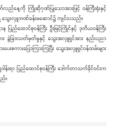
ည်နေ့ကို ကြိုဆိုဂုဏ်ပြုသောအားဖြင့် ဝန်ကြီးရုံးနှင့်
၀၀) ရှိ သွေးလှူဘဏ်ခန်းမဆောင်၌ ကျင်းပသည်။
 ပြည်ထောင်စုဝန်ကြီး ဦးမြင့်ကြိုင်နှင့် ဒုတိယဝန်ကြီး
ား ခွဲခြားသတ်မှတ်မှုနှင့် သွေးအလှူရှင်အား နည်းပညာ
ုအားပေးစကားပြောကြားကြပြီး သွေးအလှူရှင်ဝန်ထမ်းများ
ူဒါန်းရာ ပြည်ထောင်စုဝန်ကြီး ဒေါက်တာသက်ခိုင်ဝင်းက
သည်။