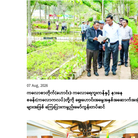
07 Aug, 2026
ကလောစာတိုက်(ဟောင်း)၊ ကလောရေကူးကန်နှင့် နားနေ
စခန်း(ကလောကလပ်)တို့ကို ရှေးဟောင်းအမွေအနှစ်အဆောက်အအု
များအဖြစ် ကြေးပြားကမ္ပည်းမော်ကွန်းတပ်ဆင်