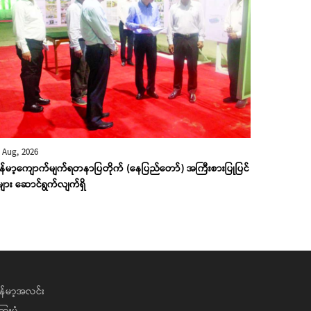
 Aug, 2026
ြန်မာ့ကျောက်မျက်ရတနာပြတိုက် (နေပြည်တော်) အကြီးစားပြုပြင်
ုများ ဆောင်ရွက်လျက်ရှိ
န်မာ့အလင်း