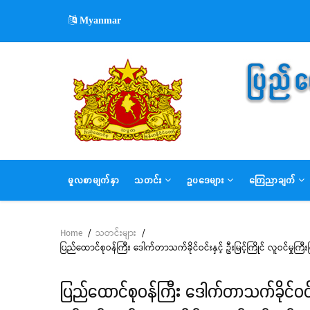
Skip
Myanmar
to
main
content
MAIN
မူလစာမျက်နှာ
သတင်း
ဥပဒေများ
ကြေညာချက်
NAVIGATION
Home
/
သတင်းများ
/
Breadcrumb
ပြည်ထောင်စုဝန်ကြီး ဒေါက်တာသက်ခိုင်ဝင်းနှင့် ဦးမြင့်ကြိုင် လူဝင်မှုက
ပြည်ထောင်စုဝန်ကြီး ဒေါက်တာသက်ခိုင်ဝင်းန