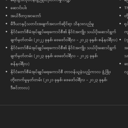
ခရီးသွားလုပ်ငန်းဖွံ့ဖြိုးတိုးတက်မှုကဏ္ဍ
ကြ
ဆောင်းပါး
T
အယ်ဒီတာ့အာဘော်
တိ
မီဒီယာနှင့်သတင်းအချက်အလက်ဆိုင်ရာ သိနားလည်မှု
ရု
နိုင်ငံတော်စီမံအုပ်ချုပ်ရေးကောင်စီ၏ နိုင်ငံအကျိုး သယ်ပိုးဆောင်ရွက်
ကျ
ချက်မှတ်တမ်း (၂၀၂၂ ခုနှစ်၊ ဖေဖော်ဝါရီလ - ၂၀၂၃ ခုနှစ်၊ ဇန်နဝါရီလ)
(၇
နိုင်ငံတော်စီမံအုပ်ချုပ်ရေးကောင်စီ၏ နိုင်ငံအကျိုး သယ်ပိုးဆောင်ရွက်
အထ
ချက်မှတ်တမ်း (၂၀၂၃ ခုနှစ်၊ ဖေဖော်ဝါရီလ - ၂၀၂၄ ခုနှစ်၊
သမ
ဇန်နဝါရီလ)
ဆက
နိုင်ငံတော်စီမံအုပ်ချုပ်ရေးကောင်စီ တာဝန်ယူခဲ့သည့်ကာလ ဖွံ့ဖြိုး
လု
တိုးတက်မှုမှတ်တမ်း (၂၀၂၁ ခုနှစ်၊ ဖေဖော်ဝါရီလ - ၂၀၂၃ ခုနှစ်၊
ဒီဇင်ဘာလ)