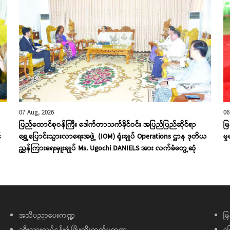
07 Aug, 2026
06
ပြည်ထောင်စုဝန်ကြီး ဒေါက်တာသက်ခိုင်ဝင်း အပြည်ပြည်ဆိုင်ရာ
မ
်
ရွှေ့ပြောင်းသွားလာရေးအဖွဲ့ (IOM) ရုံးချုပ် Operations ဌာန ဒုတိယ
မှ
ညွှန်ကြားရေးမှူးချုပ် Ms. Ugochi DANIELS အား လက်ခံတွေ့ဆုံ
အသိပညာပေးကဏ္ဍ
မြ