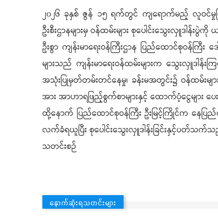
၂၀၂၆ ခုနှစ် ဇွန် ၁၅ ရက်တွင် ကျရောက်မည့် လူဝင်မှုကြ
ဦးစီးဌာနများမှ ဝန်ထမ်းများ စုပေါင်းသွေးလှူဒါန်းပွဲ
ဦးစွာ ကျန်းမာရေးဝန်ကြီးဌာန ပြည်ထောင်စုဝန်ကြီး ဒေါက
များသည် ကျန်းမာရေးဝန်ထမ်းများက သွေးလှူဒါန်းကြမည့
အသုံးပြုမှတ်တမ်းတင်နေမှု၊ ခန်းမအတွင်း၌ ဝန်ထမ်းမျ
အား အာဟာရဖြည့်စွက်စာများနှင့် ထောက်ပံ့ငွေများ 
ထို့နောက် ပြည်ထောင်စုဝန်ကြီး ဦးမြင့်ကြိုင်က နေပ
လက်ခံရယူပြီး စုပေါင်းသွေးလှူဒါန်းခြင်းနှင့်ပတ်သက်
သတင်းစဉ်
နောက်ဆုံးရသတင်းများ