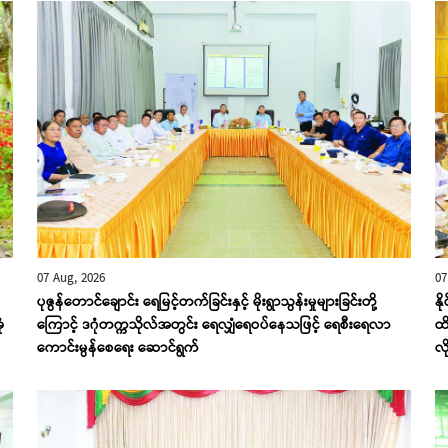
07 Aug, 2026
07
ပုဇွန်တောင်ချောင်း ရေမြင့်တက်ခြင်းနှင့် မိုးရွာသွန်းမှုများခြင်းတို့
နိ
ံ
ကြောင့် ဒဂုံတက္ကသိုလ်အတွင်း ရေလျှံရေဝပ်နေသဖြင့် ရေစီးရေလာ
ထိ
ကောင်းမွန်စေရေး ဆောင်ရွက်
လိ