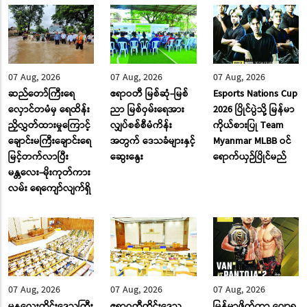
07 Aug, 2026
07 Aug, 2026
07 Aug, 2026
ဆည်တော်ကြီးရေ
ဧရာဝတီ မြစ်ဆုံ-မြစ်
Esports Nations Cup
လှောင်တမံမှ ရေထိန်း
ညာ မြစ်ဝှမ်းရေအား
2026 ပြိုင်ပွဲသို့ မြန်မာ
ညှိလွှတ်ထားမှုကြောင့်
လျှပ်စစ်စီမံကိန်း
ကိုယ်စားပြု Team
ချောင်းမကြီးချောင်းရေ
အတွက် ဒေသခံများနှင့်
Myanmar MLBB ဝင်
မြင့်တက်လာပြီး
ဆွေးနွေး
ရောက်ယှဉ်ပြိုင်မည်
မန္တလေး-မိုးကုတ်ကား
လမ်း ‌ရေ‌ကျော်လျက်ရှိ
07 Aug, 2026
07 Aug, 2026
07 Aug, 2026
မန္တလေးတိုင်းဒေသကြီး
ဧရာဝတီတိုင်းဒေသ
မြန်မာဖိုက်တာ ဂျော့ရှု