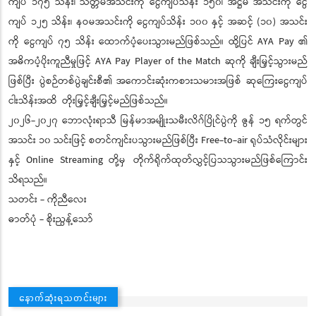
ကျပ် ၁၇၅ သိန်း၊ သတ္တမအသင်းကို ငွေကျပ်သိန်း ၁၅၀၊ အဋ္ဌမ အသင်းကို ငွေ
ကျပ် ၁၂၅ သိန်း၊ နဝမအသင်းကို ငွေကျပ်သိန်း ၁၀၀ နှင့် အဆင့် (၁၀) အသင်း
ကို ငွေကျပ် ၇၅ သိန်း ထောက်ပံ့ပေးသွားမည်ဖြစ်သည်။ ထို့ပြင် AYA Pay ၏
အဓိကပံ့ပိုးကူညီမှုဖြင့် AYA Pay Player of the Match ဆုကို ချီးမြှင့်သွားမည်
ဖြစ်ပြီး ပွဲစဉ်တစ်ပွဲချင်းစီ၏ အကောင်းဆုံးကစားသမားအဖြစ် ဆုကြေးငွေကျပ်
ငါးသိန်းအထိ တိုးမြှင့်ချီးမြှင့်မည်ဖြစ်သည်။
၂၀၂၆-၂၀၂၇ ဘောလုံးရာသီ မြန်မာအမျိုးသမီးလိဂ်ပြိုင်ပွဲကို ဇွန် ၁၅ ရက်တွင်
အသင်း ၁၀ သင်းဖြင့် စတင်ကျင်းပသွားမည်ဖြစ်ပြီး Free-to-air ရုပ်သံလိုင်းများ
နှင့် Online Streaming တို့မှ တိုက်ရိုက်ထုတ်လွှင့်ပြသသွားမည်ဖြစ်ကြောင်း
သိရသည်။
သတင်း - ကိုညီလေး
ဓာတ်ပုံ - စိုးညွန့်သော်
နောက်ဆုံးရသတင်းများ