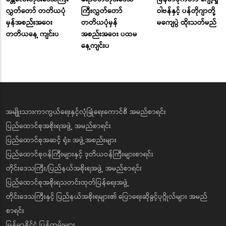
လွှတ်တော် တတိယပုံ
ကြီးလွှတ်တော်
ဝါဗန်နှင့် ပန်တိုဂျာတို့
မှန်အစည်းအဝေး
တတိယပုံမှန်
မကျေပွဲ ထိုးသတ်မည်
တတိယနေ့ ကျင်းပ
အစည်းအဝေး ပထမ
နေ့ကျင်းပ
အမျိုးသားကာကွယ်ရေးနှင့်လုံခြုံရေးကောင်စီ အမည်စာရင်း
ပြည်ထောင်စုအစိုးရအဖွဲ့ အမည်စာရင်း
ပြည်ထောင်စုအဆင့် ရုံး၊ အဖွဲ့အစည်းများ
ပြည်ထောင်စုဝန်ကြီးများနှင့် ဒုတိယဝန်ကြီးများစာရင်း
တိုင်းဒေသကြီး/ပြည်နယ်အစိုးရအဖွဲ့ အမည်စာရင်း
ပြည်ထောင်စုအစိုးရသတင်းထုတ်ပြန်ရေးအဖွဲ့
တိုင်းဒေသကြီးနှင့် ပြည်နယ်အစိုးရများ၏ ပြောရေးဆိုခွင့်ပုဂ္ဂိုလ်များ အမည်
စာရင်း
မြန်မာနိုင်ငံ ပြန်တမ်းများ