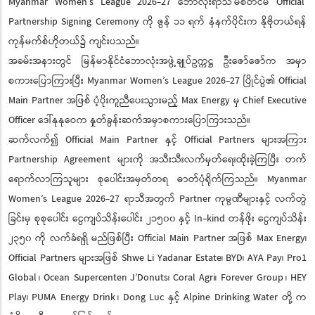
Myanmar Women’s League 2026-27 ဘောလုံးရာသီ မစတင်မီ Official
Partnership Signing Ceremony ကို ဇွန် ၁၁ ရက် နံနက်ပိုင်းက နိုဗိုတယ်ရန်
ကုန်မက်စ်ဟိုတယ်၌ ကျင်းပသည်။
အခမ်းအနားတွင် မြန်မာနိုင်ငံဘောလုံးအဖွဲ့ချုပ်ဥက္ကဋ္ဌ ဦးဇော်ဇော်က အမှာ
စကားပြောကြားပြီး Myanmar Women’s League 2026-27 ပြိုင်ပွဲ၏ Official
Main Partner အဖြစ် ပံ့ပိုးကူညီပေးသွားမည့် Max Energy မှ Chief Executive
Officer ဒေါ်နုနုဝေက နှုတ်ခွန်းဆက်အမှာစကားပြောကြားသည်။
ဆက်လက်၍ Official Main Partner နှင့် Official Partners များအကြား
Partnership Agreement များကို အသီးသီးလက်မှတ်ရေးထိုးခဲ့ကြပြီး တက်
ရောက်လာကြသူများ စုပေါင်းအမှတ်တရ ဓာတ်ပုံရိုက်ကြသည်။ Myanmar
Women’s League 2026-27 ရာသီအတွက် Partner ကုမ္ပဏီများနှင့် လက်တွဲ
ခြင်းမှ စုစုပေါင်း ငွေကျပ်သိန်းပေါင်း ၂၁၅၀၀ နှင့် In-kind တန်ဖိုး ငွေကျပ်သိန်း
၂၃၅၀ ကို လက်ခံရရှိ မည်ဖြစ်ပြီး Official Main Partner အဖြစ် Max Energy၊
Official Partners များအဖြစ် Shwe Li Yadanar Estate၊ BYD၊ AYA Pay၊ Pro1
Global ၊ Ocean Supercenter၊ J’Donuts၊ Coral Agri၊ Forever Group ၊ HEY
Play၊ PUMA Energy Drink ၊ Dong Luc နှင့် Alpine Drinking Water တို့ က