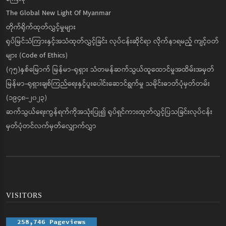
The Global New Light Of Myanmar
တိုက်ရိုက်ထုတ်လွှင့်မှုများ
ရုပ်မြင်သံကြားနှင့်အသံထုတ်လွှင့်ခြင်း လုပ်ငန်းဆိုင်ရာ လိုက်နာရမည့် ကျင့်ဝတ်
များ (Code of Ethics)
(၇၅)နှစ်မြောက် မြန်မာ-ရုရှား သံတမန်ဆက်သွယ်ထူထောင်မှုအထိမ်းအမှတ်
မြန်မာ-ရုရှားချစ်ကြည်ရေးနှင့်ပူးပေါင်းဆောင်ရွက်မှု သမိုင်းဓာတ်ပုံမှတ်တမ်း
(၁၉၄၈-၂၀၂၃)
ဆက်သွယ်ရေးကွန်ရက်ကိုအသုံးပြု၍ ရုပ်ရှင်ကားထုတ်လွှင့်ပြသခြင်းလုပ်ငန်း
မှတ်ပုံတင်လက်မှတ်လျှောက်လွှာ
VISITORS