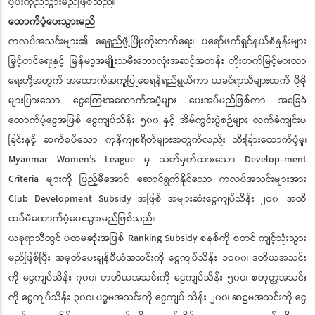
ပံ့ပိုးကူညီသွားမည်ဖြစ်သည်။
ထောက်ပံ့ပေးသွားမည်
ကလပ်အသင်းများ၏ ရေရှည်ဖွံ့ဖြိုးတိုးတက်ရေး၊ ပရော်ဖက်ရှင်နယ်စံနှုန်းများ
မြှင့်တင်ရေးနှင့် မြန်မာ့အမျိုးသမီးဘောလုံးအဆင့်အတန်း တိုးတက်မြင့်မားလာ
ရေးတို့အတွက် အထောက်အကူပြုစေရန်ရည်ရွယ်ကာ ယခင်ရာသီများထက် ပိုမို
များပြားသော ငွေကြေးအထောက်အပံ့များ ပေးအပ်မည်ဖြစ်ကာ အခြေခံ
ထောက်ပံ့ငွေအဖြစ် ငွေကျပ်သိန်း ၅၀၀ နှင့် အိမ်ကွင်းပွဲစဉ်များ လက်ခံကျင်းပ
ခြင်းနှင့် ဆက်စပ်သော ကုန်ကျစရိတ်များအတွက်လည်း သီးခြားထောက်ပံ့မှု၊
Myanmar Women’s League မှ သတ်မှတ်ထားသော Develop-ment
Criteria များကို ပြည့်မီအောင် ဆောင်ရွက်နိုင်သော ကလပ်အသင်းများအား
Club Development Subsidy အဖြစ် အများဆုံးငွေကျပ်သိန်း ၂၀၀ အထိ
ထပ်မံထောက်ပံ့ပေးသွားမည်ဖြစ်သည်။
ယခုရာသီတွင် ပထမဆုံးအဖြစ် Ranking Subsidy စနစ်ကို စတင် ကျင့်သုံးသွား
မည်ဖြစ်ပြီး အမှတ်ပေးချန်ပီယံအသင်းကို ငွေကျပ်သိန်း ၁၀၀၀၊ ဒုတိယအသင်း
ကို ငွေကျပ်သိန်း ၇၀၀၊ တတိယအသင်းကို ငွေကျပ်သိန်း ၅၀၀၊ စတုတ္ထအသင်း
ကို ငွေကျပ်သိန်း ၃၀၀၊ ပဉ္စမအသင်းကို ငွေကျပ် သိန်း ၂၀၀၊ ဆဋ္ဌမအသင်းကို ငွေ