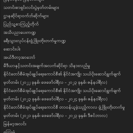
သတင်းစာရှင်းလင်းပွဲမှတ်တမ်းများ
ဌာနဆိုင်ရာဝက်ဘ်ဆိုက်များ
ပြည်သူ့စာကြည့်တိုက်
အသိပညာပေးကဏ္ဍ
ခရီးသွားလုပ်ငန်းဖွံ့ဖြိုးတိုးတက်မှုကဏ္ဍ
ဆောင်းပါး
အယ်ဒီတာ့အာဘော်
မီဒီယာနှင့်သတင်းအချက်အလက်ဆိုင်ရာ သိနားလည်မှု
နိုင်ငံတော်စီမံအုပ်ချုပ်ရေးကောင်စီ၏ နိုင်ငံအကျိုး သယ်ပိုးဆောင်ရွက်ချက်
မှတ်တမ်း (၂၀၂၂ ခုနှစ်၊ ဖေဖော်ဝါရီလ - ၂၀၂၃ ခုနှစ်၊ ဇန်နဝါရီလ)
နိုင်ငံတော်စီမံအုပ်ချုပ်ရေးကောင်စီ၏ နိုင်ငံအကျိုး သယ်ပိုးဆောင်ရွက်ချက်
မှတ်တမ်း (၂၀၂၃ ခုနှစ်၊ ဖေဖော်ဝါရီလ - ၂၀၂၄ ခုနှစ်၊ ဇန်နဝါရီလ)
နိုင်ငံတော်စီမံအုပ်ချုပ်ရေးကောင်စီ တာဝန်ယူခဲ့သည့်ကာလ ဖွံ့ဖြိုးတိုးတက်မှု
မှတ်တမ်း (၂၀၂၁ ခုနှစ်၊ ဖေဖော်ဝါရီလ - ၂၀၂၃ ခုနှစ်၊ ဒီဇင်ဘာလ)
မြန်မာ့အလင်း
ကြေးမုံ