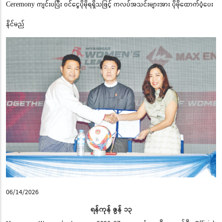
Ceremony ကျင်းပပြီး ဝင်ငွေပိုမိုရရှိသဖြင့် ကလပ်အသင်းများအား ပိုမိုထောက်ပံ့ပေး
နိုင်မည်
06/14/2026
ရန်ကုန် ဇွန် ၁၃