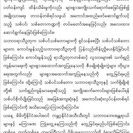
ပတ်ဝန်းကျင် ထိန်းသိမ်းမှုကိုလည်း များစွာအကျိုးသက်ရောက်စေခြင်းဖြစ်၍
အမျိုးသားရေး တာဝန်တစ်ရပ်သဖွယ် အကောင်အထည်ဖော်ဆောင်ရွက်သင့်
သည့် သစ်ပင်၊ သစ်တောကဏ္ဍကို တပ်မတော်အနေဖြင့်လည်း အလေးထား
ဆောင်ရွက်နေခြင်းဖြစ်ကြောင်း။
သဘာဝရာသီဥတုက သစ်ပင်သစ်တောများကို ရှင်သန်စေပြီး သစ်ပင်သစ်တော
များက ကောင်းမွန်သည့်သဘာဝရာသီဥတုကို ပြန်လည်ထိန်းညှိပေးနိုင်ခြင်းပင်
ဖြစ်ကြောင်း၊ ကောင်းမွန်သည့် ရာသီဥတုကတစ်ဆင့် လူသားများ၏ သက်ရှည်
ကျန်းမာရေးကို များစွာအထောက်အကူပြုနေသလို ဇီဝမျိုးစုံမျိုးကွဲများ တိုးပွား
ရေးအတွက်လည်း များစွာအထောက်အကူပြုနေသည်ကို တွေ့မြင်ရမည်
ဖြစ်ကြောင်း၊ ထို့ကြောင့် သစ်ပင်သစ်တော၊ သဘာဝရာသီဥတုနှင့် သက်ရှိမျိုးစုံ
တို့၏ သက်ရှည်ကျန်းမာရေးဆိုသည့် အကျိုးဆက်ကောင်းများဖြစ်ပေါ်ရန်
သစ်ပင်စိုက်ပျိုးခြင်းသည် အခြေခံအကျဆုံးနှင့် အကောင်းဆုံးလုပ်ငန်းတစ်ရပ်
ဖြစ်ကြောင်းကို အသိပေးပြောကြားလိုကြောင်း။
ယနေ့ မိမိတို့နိုင်ငံအပါအဝင် ကမ္ဘာ့နိုင်ငံအသီးသီးတွင် သဘာဝဘေးအန္တရာယ်
များနှင့် မကြာခဏ ကြုံတွေ့နေကြသည်ကို တွေ့မြင်ရမည်ပင်ဖြစ်ကြောင်း၊
တစ်နေ့ ထက်တစ်နေ့ ကမ္ဘာကြီးသည် ပိုမိုပူနွေးလာသည်ကို ခံစားသိမြင်ကြရ