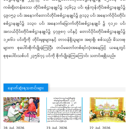
ကမ်းရိုးတန်းဒေသ တိုင်းစစ်ဌာနချုပ်၌ ၁၄၆၄၃ ပင်၊ ရန်ကုန်တိုင်းစစ်ဌာနချုပ်၌
၄၉၀၅၃ ပင်၊ အနောက်တောင်တိုင်းစစ်ဌာနချုပ်၌ ၉၁၃၃ ပင်၊ အနောက်ပိုင်းတိုင်း
စစ်ဌာနချုပ်၌ ၁၁၃၀ ပင်၊ အနောက်မြောက်တိုင်းစစ်ဌာနချုပ် ၌ ၇၁၂၀ ပင်၊
အလယ်ပိုင်းတိုင်းစစ်ဌာနချုပ်၌ ၄၇၉၈၇ ပင်နှင့် တောင်ပိုင်းတိုင်းစစ်ဌာနချုပ်၌
၁၂၈၆၁ ပင်တို့ကို တိုင်းမှူးများနှင့် တာဝန်ရှိသူများ၊ အရာရှိ၊ စစ်သည်၊ မိသားစု
များက စုပေါင်းစိုက်ပျိုးခဲ့ကြပြီး တပ်မတော်တစ်ရပ်လုံးအနေဖြင့် ယနေ့တွင်
စုစုပေါင်းသစ်ပင် ၂၃၅၆၇၄ ပင်ကို စိုက်ပျိုးခဲ့ကြကြောင်း သတင်းရရှိသည်။
နောက်ဆုံးရသတင်းများ
28 Jul, 2026
23 Jul, 2026
22 Jul, 2026