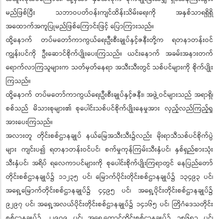
မည်ဖြစ်ပြီး သဘာဝပတ်ဝန်းကျင်ထိန်းသိမ်းရေးကို အနှစ်သာရရှိရှိ
အထောက်အကူပြုမည်ဖြစ်ကြောင်းဖြင့် ပြောကြားသည်။
ထို့နောက် တပ်မတော်ကာကွယ်ရေးဦးစီးချုပ်နှင့်ဇနီးတို့က ရတနာတန်းဝင်
ကျွန်းပင်ကို ဦးဆောင်စိုက်ပျိုးပေးကြသည်။ ယင်းနောက် အခမ်းအနားတက်
ရောက်လာကြသူများက သတ်မှတ်နေရာ အသီးသီးတွင် သစ်ပင်များကို စိုက်ပျိုး
ကြသည်။
ထို့နောက် တပ်မတော်ကာကွယ်ရေးဦးစီးချုပ်နှင့်ဇနီး၊ အဖွဲ့ဝင်များသည် အရာရှိ၊
စစ်သည် မိသားစုများ၏ စုပေါင်းသစ်ပင်စိုက်ပျိုးနေမှုအား လှည့်လည်ကြည့်ရှု
အားပေးကြသည်။
အလားတူ တိုင်းစစ်ဌာနချုပ် နယ်မြေအသီးသီး၌လည်း မိုးရာသီသစ်ပင်စိုက်ပွဲ
များ ကျင်းပ၍ ရတနာတန်းဝင်ပင်၊ စက်မှုကုန်ကြမ်းသီးနှံပင်၊ နှစ်ရှည်စားသုံး
သီးနှံပင်၊ အရိပ် ရလေကာပင်များကို စုပေါင်းစိုက်ပျိုးကြရာတွင် နေပြည်တော်
တိုင်းစစ်ဌာနချုပ်၌ ၁၁၂၃၅ ပင်၊ မြောက်ပိုင်းတိုင်းစစ်ဌာနချုပ်၌ ၁၃၄၉၃ ပင်၊
အရှေ့မြောက်တိုင်းစစ်ဌာနချုပ်၌ ၄၄၉၅ ပင်၊ အရှေ့ပိုင်းတိုင်းစစ်ဌာနချုပ်၌
၉၂၉၇ ပင်၊ အရှေ့အလယ်ပိုင်းတိုင်းစစ်ဌာနချုပ်၌ ၁၄၁၆၅ ပင်၊ တြိဂံဒေသတိုင်း
စစ်ဌာနချုပ်၌ ၂၂၉၇၉ ပင်၊ အရှေ့တောင်တိုင်းစစ်ဌာနချုပ်၌ ၁၅၆၈၃ ပင်၊