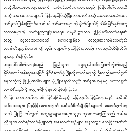
အဆိုပါသယံဇာတများအနက် သစ်ပင်သစ်တောများသည် ပြန်ပေါက်တောဆို
သည့် သဘာဝအလျောက် ပြန်လည်ပြည့်ဖြိုးလာတတ်သည့် သဘာဝသယံဇာတ
တစ်ခုပင်ဖြစ်ကြောင်း၊ သစ်ပင် သစ်တောများကို စိုက်ပျိုးထိန်းသိမ်းခြင်းနှင့်အတူ
လူသားများ၏ သက်ရှည်ကျန်းမာရေး၊ လူမှုစီးပွားဘဝ ဖွံ့ဖြိုးတိုးတက်ရေးဆို
သည့် လူသားသဘာဝကို ကောင်းမွန်စွာ တည်ဆောက်နိုင်သကဲ့သို့
သားရဲတိရစ္ဆာန်များ၏ မျိုးသုဉ်း ပျောက်ကွယ်ခြင်းမှလည်း ကာကွယ်ထိန်းသိမ်း
ရာရောက်ကြောင်း။
ယခုပေါ်ပေါက်လာခဲ့သည့် ပြည်သူက ရွေးချယ်တင်မြှောက်လိုက်သည့်
နိုင်ငံတော်အစိုးရအနေဖြင့် နိုင်ငံတော်ဖွံ့ဖြိုးတိုးတက်ရေးကို ဦးတည်ဆောင်ရွက်
နေသကဲ့သို့ မြို့ပြအင်္ဂါရပ်များ ဖွံ့ဖြိုးရေးကိုလည်း အရှိန်အဟုန်နှင့် ဆောင်ရွက်
လျက်ရှိသည်ကို တွေ့မြင်ကြရမည်ဖြစ်ကြောင်း။
မြို့ပြ၊ ကျေးလက်များ၏ ပြင်ပဖြစ်သည့် မြေလွတ်မြေရိုင်းများတွင် သစ်ပင်
သစ်တောများ ပြည့်ဖြိုးရေးအတွက် သစ်ပင်စိုက်ပျိုးခြင်းများကို ဆောင်ရွက်နေ
သလို မြို့ပြ၊ ရပ်ကွက်၊ ကျေးရွာများ၊ အများသူငှာ သွားလာနေကြသည့် လမ်းမ
ကြီးများ၊ တပ်ရင်းတပ်ဖွဲ့များ၏ အဆောက်အဦများ အနားတွင် လေပြင်းဒဏ်ကို
ကာကွယ်နိုင်ရန် အရိပ်ရလေကာပင်များ၊ နှစ်ရှည် စားသုံးသီးနှံပင်များကို