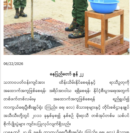
06/22/2026
နေပြည်တော် ဇွန် ၂၂
သဘာဝပတ်ဝန်းကျင်အား ထိန်းသိမ်းနိုင်စေရန်နှင့် ရာသီဥတုကို
အထောက်အကူဖြစ်စေရန်၊ အရိပ်အာဝါသ ရရှိစေရန်၊ နိုင်ငံ့စီးပွားရေးအတွက်
တစ်ဖက်တစ်လမ်းမှ အထောက်အကူဖြစ်စေရန် ရည်ရွယ်၍
ကာကွယ်ရေးဦးစီးချုပ်ရုံး (ကြည်း၊ ရေ၊ လေ) မိသားစုများနှင့် တိုင်းစစ်ဌာနချုပ်
အသီးသီးတို့တွင် ၂၀၁၁ ခုနှစ်မှစ၍ နှစ်စဉ် မိုးရာသီ တစ်အုပ်တစ်မ သစ်ပင်
စိုက်ပျိုးပွဲများ ကျင်းပပြုလုပ်လျက်ရှိသည်။
ယနေ့တွင် ၂၀၂၆ ခုနှစ်၊ ကာကွယ်ရေးဦးစီးချုပ်ရုံး (ကြည်း၊ ရေ၊ လေ) မိသားစု