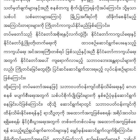
သတ်မှတ်ချက်များနှင့်အညီ စနစ်တကျ စိုက်ပျိုးကြရန်လိုအပ်ကြောင်း၊ သို့မှသာ
သစ်ပင် သစ်တောများကြောင့် မြို့ပြအင်္ဂါရပ်ကို ထိခိုက်စေနိုင်မည့်
အကြောင်းတရားများကို ကြိုတင်ကာကွယ်နိုင်မည်ဖြစ်ကြောင်း။
တပ်မတော်သည် နိုင်ငံတော်အစိုးရနှင့်လက်တွဲပြီး နိုင်ငံတော်ကာကွယ်ရေးနှင့်
နိုင်ငံတော်ဖွံ့ဖြိုးတိုးတက်ရေးကို ထာဝစဉ်ဆောင်ရွက်ပေးနေသည့်
ကာကွယ်ရေး အင်အားစုကြီးတစ်ရပ် ဖြစ်သည်နှင့်အညီ နိုင်ငံတော်ကာကွယ်ရေး
အတွက် နိုင်ငံတော်အပေါ် ကျရောက်လာမည့် သဘာဝဘေးအန္တရာယ်များကို
လည်း ကြိုတင်မြော်တွေးပြီး ပြင်ဆင်ဆောင်ရွက်ထားရမည့် လုပ်ငန်းစဉ်များပင်
ဖြစ်ကြောင်း။
ထို့ကြောင့် တပ်မတော်အနေဖြင့် သဘာဝပတ်ဝန်းကျင်ထိန်းသိမ်းရေးနှင့် ဂေဟ
စနစ် မပျက်စီးရေးအတွက် သစ်ပင်စိုက်ပျိုးခြင်းများကို နှစ်စဉ်ပုံမှန်ဆောင်ရွက်
နေခြင်းပင်ဖြစ်ကြောင်း၊ ထိုသို့ ဆောင်ရွက်ရာတွင် သဘာဝပတ်ဝန်းကျင်ကို
ထိန်းသိမ်းနိုင်စေရန်နှင့် ရာသီဥတုကို အထောက်အကူဖြစ်စေရန်၊ အရိပ်အာဝါသ
ရရှိစေရန်၊ နိုင်ငံ့စီးပွားရေးအတွက် တစ်ဖက်တစ်လမ်းမှ အထောက်အကူဖြစ်စေ
ရန် စသည့်ရည်ရွယ်ချက်ကောင်းများနှင့် မျှော်မှန်းဆောင်ရွက်လျက်ရှိကြောင်း။
မိမိတို့တပ်မတော်အနေဖြင့် ကောင်းမြတ်သည့် ရည်မှန်းချက်များနှင့် သစ်ပင်