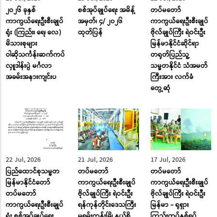
၂ဝ၂၆ ခုနှစ်
စစ်အုပ်ချုပ်ရေး အမိန့်
တပ်မတော်
ကာကွယ်ရေးဦးစီးချုပ်
အမှတ်၊ ၄/ ၂၀၂၆
ကာကွယ်ရေးဦးစီးချုပ်
ရုံး (ကြည်း၊ ရေ၊ လေ)
ထုတ်ပြန်
ဗိုလ်ချုပ်ကြီး ရဲဝင်းဦး
မိသားစုများ
မြန်မာနိုင်ငံဆိုင်ရာ
ဝါဆိုသင်္ကန်းဆက်ကပ်
တရုတ်ပြည်သူ့
လှူဒါန်းပွဲ မင်္ဂလာ
သမ္မတနိုင်ငံ သံအမတ်
အခမ်းအနားကျင်းပ
ကြီးအား လက်ခံ
တွေ့ဆုံ
22 Jul, 2026
21 Jul, 2026
17 Jul, 2026
ပြည်ထောင်စုသမ္မတ
တပ်မတော်
တပ်မတော်
မြန်မာနိုင်ငံတော်
ကာကွယ်ရေးဦးစီးချုပ်
ကာကွယ်ရေးဦးစီးချုပ်
တပ်မတော်
ဗိုလ်ချုပ်ကြီး ရဲဝင်းဦး
ဗိုလ်ချုပ်ကြီး ရဲဝင်းဦး
ကာကွယ်ရေးဦးစီးချုပ်
ရန်ကုန်တိုင်းဒေသကြီး
မြန်မာ - ရုရှား
ရုံး စစ်အုပ်ချုပ်ရေး
မရမ်းကုန်းမြို့နယ်ရှိ
ကြည်းတပ်နှစ်ရပ်