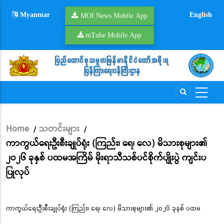
Skip
Myanmar
English
to
MOI News Mobile App
main
mTube Mobile App
content
Home
သတင်းများ
/
/
Breadcrumb
ကာကွယ်ရေးဦးစီးချုပ်ရုံး (ကြည်း၊ ရေ၊ လေ) မိသားစုများ၏
၂ဝ၂၆ ခုနှစ် ပထမအကြိမ် မိုးရာသီသစ်ပင်စိုက်ပျိုးပွဲ ကျင်းပ
ပြုလုပ်
ကာကွယ်ရေးဦးစီးချုပ်ရုံး (ကြည်း၊ ရေ၊ လေ) မိသားစုများ၏ ၂ဝ၂၆ ခုနှစ် ပထမ