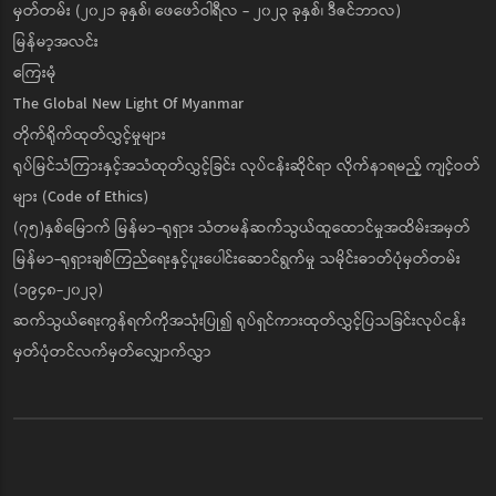
မှတ်တမ်း (၂၀၂၁ ခုနှစ်၊ ဖေဖော်ဝါရီလ - ၂၀၂၃ ခုနှစ်၊ ဒီဇင်ဘာလ)
မြန်မာ့အလင်း
ကြေးမုံ
The Global New Light Of Myanmar
တိုက်ရိုက်ထုတ်လွှင့်မှုများ
ရုပ်မြင်သံကြားနှင့်အသံထုတ်လွှင့်ခြင်း လုပ်ငန်းဆိုင်ရာ လိုက်နာရမည့် ကျင့်ဝတ်
များ (Code of Ethics)
(၇၅)နှစ်မြောက် မြန်မာ-ရုရှား သံတမန်ဆက်သွယ်ထူထောင်မှုအထိမ်းအမှတ်
မြန်မာ-ရုရှားချစ်ကြည်ရေးနှင့်ပူးပေါင်းဆောင်ရွက်မှု သမိုင်းဓာတ်ပုံမှတ်တမ်း
(၁၉၄၈-၂၀၂၃)
ဆက်သွယ်ရေးကွန်ရက်ကိုအသုံးပြု၍ ရုပ်ရှင်ကားထုတ်လွှင့်ပြသခြင်းလုပ်ငန်း
မှတ်ပုံတင်လက်မှတ်လျှောက်လွှာ