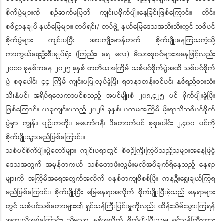
စိုက်ပွဲများကို စဉ်ဆက်မပြတ် ကျင်းပစိုက်ပျိုးနေခြင်းဖြစ်ကြောင်း၊ တိုင်း
စစ်ဌာနချုပ် နယ်မြေများ၊ တပ်ရင်း/ တပ်ဖွဲ့ နယ်မြေဒေသအသီးသီးတွင် သစ်ပင်
စိုက်ပွဲများ ကျင်းပပြီး အားကျိုးမာန်တက် စိုက်ပျိုးနေကြသကဲ့သို့
ကာကွယ်ရေးဦးစီးချုပ်ရုံး (ကြည်း၊ ရေ၊ လေ) မိသားစုဝင်များအနေဖြင့်လည်း
၂၀၁၁ ခုနှစ်ကနေ ၂၀၂၅ ခုနှစ် တတိယအကြိမ် သစ်ပင်စိုက်ပွဲအထိ သစ်ပင်စိုက်
ပွဲ စုစုပေါင်း ၄၄ ကြိမ် ကျင်းပပြုလုပ်ခဲ့ပြီး ရတနာတန်းဝင်ပင်၊ နှစ်ရှည်စားသုံး
သီးနှံပင်၊ အရိပ်ရလေကာပင်စသည့် အပင်မျိုးစုံ ၂၀၈,၄၂၅ ပင် စိုက်ပျိုးခဲ့ပြီး
ဖြစ်ကြောင်း၊ ယခုကျင်းပသည့် ၂၀၂၆ ခုနှစ်၊ ပထမအကြိမ် မိုးရာသီသစ်ပင်စိုက်
ပွဲမှာ ကျွန်း၊ ပျဉ်းကတိုး၊ မဟော်ဂနီ၊ ပိတောက်ပင် စုစုပေါင်း ၂,၄၀၀ ပင်ကို
စိုက်ပျိုးသွားမည်ဖြစ်ကြောင်း။
သစ်ပင်စိုက်ပျိုးပွဲတော်များ ကျင်းပရာတွင် စီစဉ်ကြီးကြပ်သည့်သူများအနေဖြင့်
ဒေသအတွက် အမှန်တကယ် သစ်တောဖုံးလွှမ်းမှုလိုအပ်ချက်ရှိနေသည့် နေရာ
များကို အကြိမ်အရေအတွက်အလိုက် စနစ်တကျစိစစ်ပြီး ကနဦးရွေးချယ်ကြရ
မည်ဖြစ်ကြောင်း၊ စိုက်ပျိုးပြီး မြေနေရာအလိုက် စိုက်ပျိုးပြီးခဲ့သည့် နေရာများ
တွင် သစ်ပင်သစ်တောများ၏ ရှင်သန်ကြီးပြင်းမှုကိုလည်း ထိန်းသိမ်းသွားကြရန်
အထူးလိုအပ်ကြောင်း၊ သို့မှသာ နှစ်အလိုက် စိုက်ပျိုးပြီးသမျှ ရှင်သန်ကြီးထွား