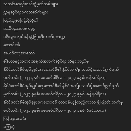
သတင်းစာရှင်းလင်းပွဲမှတ်တမ်းများ
ဌာနဆိုင်ရာဝက်ဘ်ဆိုက်များ
ပြည်သူ့စာကြည့်တိုက်
အသိပညာပေးကဏ္ဍ
ခရီးသွားလုပ်ငန်းဖွံ့ဖြိုးတိုးတက်မှုကဏ္ဍ
ဆောင်းပါး
အယ်ဒီတာ့အာဘော်
မီဒီယာနှင့်သတင်းအချက်အလက်ဆိုင်ရာ သိနားလည်မှု
နိုင်ငံတော်စီမံအုပ်ချုပ်ရေးကောင်စီ၏ နိုင်ငံအကျိုး သယ်ပိုးဆောင်ရွက်ချက်
မှတ်တမ်း (၂၀၂၂ ခုနှစ်၊ ဖေဖော်ဝါရီလ - ၂၀၂၃ ခုနှစ်၊ ဇန်နဝါရီလ)
နိုင်ငံတော်စီမံအုပ်ချုပ်ရေးကောင်စီ၏ နိုင်ငံအကျိုး သယ်ပိုးဆောင်ရွက်ချက်
မှတ်တမ်း (၂၀၂၃ ခုနှစ်၊ ဖေဖော်ဝါရီလ - ၂၀၂၄ ခုနှစ်၊ ဇန်နဝါရီလ)
နိုင်ငံတော်စီမံအုပ်ချုပ်ရေးကောင်စီ တာဝန်ယူခဲ့သည့်ကာလ ဖွံ့ဖြိုးတိုးတက်မှု
မှတ်တမ်း (၂၀၂၁ ခုနှစ်၊ ဖေဖော်ဝါရီလ - ၂၀၂၃ ခုနှစ်၊ ဒီဇင်ဘာလ)
မြန်မာ့အလင်း
ကြေးမုံ