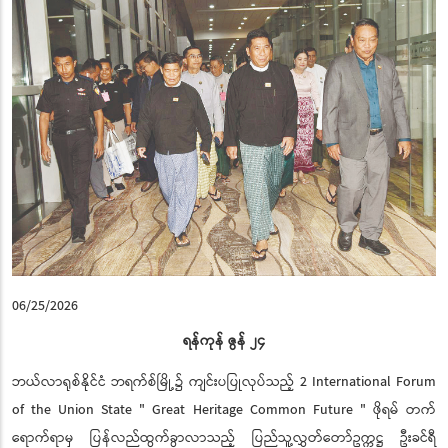
06/25/2026
ရန်ကုန် ဇွန် ၂၄
ဘယ်လာရုစ်နိုင်ငံ ဘရက်စ်မြို့၌ ကျင်းပပြုလုပ်သည့် 2 International Forum
of the Union State " Great Heritage Common Future " ဖိုရမ် တက်
ရောက်ရာမှ ပြန်လည်ထွက်ခွာလာသည့် ပြည်သူ့လွှတ်တော်ဥက္ကဋ္ဌ ဦးခင်ရီ