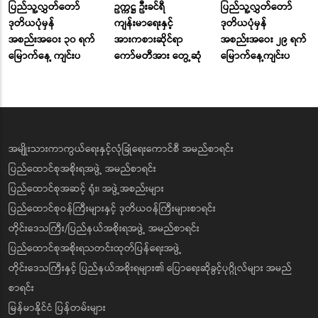
ပြည်သူ့လွှတ်တော်
ဥက္ကဋ္ဌ ဦးခင်ရီ
ပြည်သူ့လွှတ်တော်
ဒုတိယပုံမှန်
ကျန်းမာရေးနှင့်
ဒုတိယပုံမှန်
အစည်းအဝေး ၃၀ ရက်
အားကစားဆိုင်ရာ
အစည်းအဝေး ၂၉ ရက်
မြောက်နေ့ ကျင်းပ
ကော်မတီအား တွေ့ဆုံ
မြောက်နေ့ကျင်းပ
အမျိုးသားကာကွယ်ရေးနှင့်လုံခြုံရေးကောင်စီ အမည်စာရင်း
ပြည်ထောင်စုအစိုးရအဖွဲ့ အမည်စာရင်း
ပြည်ထောင်စုအဆင့် ရုံး၊ အဖွဲ့အစည်းများ
ပြည်ထောင်စုဝန်ကြီးများနှင့် ဒုတိယဝန်ကြီးများစာရင်း
တိုင်းဒေသကြီး/ပြည်နယ်အစိုးရအဖွဲ့ အမည်စာရင်း
ပြည်ထောင်စုအစိုးရသတင်းထုတ်ပြန်ရေးအဖွဲ့
တိုင်းဒေသကြီးနှင့် ပြည်နယ်အစိုးရများ၏ ပြောရေးဆိုခွင့်ပုဂ္ဂိုလ်များ အမည်
စာရင်း
မြန်မာနိုင်ငံ ပြန်တမ်းများ