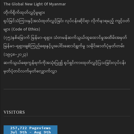
The Global New Light Of Myanmar
တိုက်ရိုက်ထုတ်လွှင့်မှုများ
ရုပ်မြင်သံကြားနှင့်အသံထုတ်လွှင့်ခြင်း လုပ်ငန်းဆိုင်ရာ လိုက်နာရမည့် ကျင့်ဝတ်
များ (Code of Ethics)
(၇၅)နှစ်မြောက် မြန်မာ-ရုရှား သံတမန်ဆက်သွယ်ထူထောင်မှုအထိမ်းအမှတ်
မြန်မာ-ရုရှားချစ်ကြည်ရေးနှင့်ပူးပေါင်းဆောင်ရွက်မှု သမိုင်းဓာတ်ပုံမှတ်တမ်း
(၁၉၄၈-၂၀၂၃)
ဆက်သွယ်ရေးကွန်ရက်ကိုအသုံးပြု၍ ရုပ်ရှင်ကားထုတ်လွှင့်ပြသခြင်းလုပ်ငန်း
မှတ်ပုံတင်လက်မှတ်လျှောက်လွှာ
VISITORS