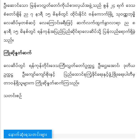
ဦးဆောင်သော မြန်မာလွှတ်တော်ကိုယ်စားလှယ်အဖွဲ့သည် ဇွန် ၂၄ ရက် ဒေသ
စံတော်ချိန် ည ၇ နာရီ ၁၅ မိနစ်တွင် ထိုင်းနိုင်ငံ ဗန်ကောက်မြို့ သုဝဏ္ဏဘုမ္မိ
လေဆိပ်မှတစ်ဆင့် လေကြောင်းခရီးဖြင့် ဆက်လက်ထွက်ခွာလာရာ ည ၈
နာရီ ၁၅ မိနစ်တွင် ရန်ကုန်အပြည်ပြည်ဆိုင်ရာလေဆိပ်သို့ ပြန်လည်ရောက်ရှိခဲ့
သည်။
ကြိုဆိုနှုတ်ဆက်
လေဆိပ်တွင် ရန်ကုန်တိုင်းဒေသကြီးလွှတ်တော်ဥက္ကဋ္ဌ ဦးဌေးအောင်၊ ဒုတိယ
ဥက္ကဋ္ဌ ဦးကျော်ကျော်စိုးနှင့် ပြည်ထောင်စုကြံ့ခိုင်ရေးနှင့်ဖွံ့ဖြိုးရေးပါတီမှ
တာဝန်ရှိသူများက ကြိုဆိုနှုတ်ဆက်ကြသည်။
သတင်းစဉ်
နောက်ဆုံးရသတင်းများ