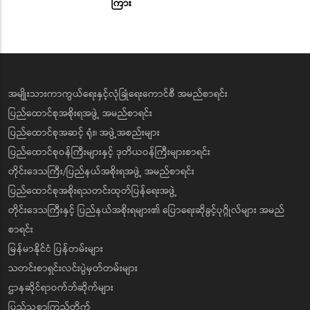
ကြား
အမျိုးသားကာကွယ်ရေးနှင့်လုံခြုံရေးကောင်စီ အမည်စာရင်း
ပြည်ထောင်စုအစိုးရအဖွဲ့ အမည်စာရင်း
ပြည်ထောင်စုအဆင့် ရုံး၊ အဖွဲ့အစည်းများ
ပြည်ထောင်စုဝန်ကြီးများနှင့် ဒုတိယဝန်ကြီးများစာရင်း
တိုင်းဒေသကြီး/ပြည်နယ်အစိုးရအဖွဲ့ အမည်စာရင်း
ပြည်ထောင်စုအစိုးရသတင်းထုတ်ပြန်ရေးအဖွဲ့
တိုင်းဒေသကြီးနှင့် ပြည်နယ်အစိုးရများ၏ ပြောရေးဆိုခွင့်ပုဂ္ဂိုလ်များ အမည်
စာရင်း
မြန်မာနိုင်ငံ ပြန်တမ်းများ
သတင်းစာရှင်းလင်းပွဲမှတ်တမ်းများ
ဌာနဆိုင်ရာဝက်ဘ်ဆိုက်များ
ပြည်သူ့စာကြည့်တိုက်