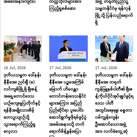
အခမ်းအနားကျင်းပ
တက္ကသိုလ်များအား
အဖွဲ့ တရုတ်ပြည်သူ့
ကြည့်ရှုစစ်ဆေး
သမ္မတနိုင်ငံမှ ရန်ကုန်
မြို့သို့ ပြန်လည်ရောက်
ရှိ
18 Jul, 2026
17 Jul, 2026
17 Jul, 2026
ဒုတိယသမ္မတ ဒေါ်နန်း
ဒုတိယသမ္မတ ဒေါ်နန်း
ဒုတိယသမ္မတ ဒေါ်နန်း
နီနီအေး ညင်ချီ (ခ)
နီနီအေး ပဉ္စမအကြိမ်
နီနီအေး တရုတ်
လင်ကျစ်မြို့ရှိ ရှီးဇန့်
မြောက် ဟိမဝန္တာ
ကွန်မြူနစ်ပါတီ၏ ရှီးဇ
အရှေ့တောင်ဒေသ
တောင်တန်းဒေသနိုင်ငံ
န့်ကိုယ်ပိုင်အုပ်ချုပ်ခွင့်ရ
ယဉ်ကျေးမှုပြတိုက်နှင့်
များအကြား အပြည်
ဒေသ ပါတီ
ရန်နီအမျိုးသားစိမ့်
ပြည်ဆိုင်ရာ ပူးပေါင်း
အတွင်းရေးမှူး မစ္စတာ
တောဥယျာဉ်သို့
ဆောင်ရွက်မှုဖိုရမ်ဖွင့်ပွဲ
ဝမ်ကျွန်းကျန်း
သွားရောက်ကြည့်ရှု
အခမ်းအနားသို့ တက်
ဦးဆောင်သောအဖွဲ့
လေ့လာ
ရောက်မိန့်ခွန်းပြော
အား လက်ခံတွေ့ဆုံ