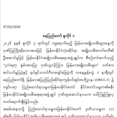
07/02/2026
နေပြည်တော် ဇူလိုင် ၁
၂၀၂၆ ခုနှစ် ဇူလိုင် ၃ ရက်တွင် ကျရောက်မည့် မြန်မာအမျိုးသမီးများနေ့ကို
ဂုဏ်ပြုကြိုဆိုသောအားဖြင့် မြန်မာနိုင်ငံလုံးဆိုင်ရာ အမျိုးသမီးကော်မတီ၏
ဦးဆောင်မှုဖြင့် မြန်မာနိုင်ငံအမျိုးသမီးရေးရာအဖွဲ့ချုပ်က စီစဉ်တင်ဆက်သည့်
“ပုလဲရတု စွမ်းအားပြု၊ ဂုဏ်ယူဝင့်ကြွား မြန်မာအမျိုးသမီးများ” ဝတ်စား
ဆင်ယင်မှုပြပွဲနှင့် ရုပ်ရှင်သဘင်ဂီတဖျော်ဖြေပွဲကို ယနေ့မွန်းလွဲ ၁ နာရီတွင်
နေပြည်တော်ရှိ မြန်မာအပြည်ပြည်ဆိုင်ရာကွန်ဗင်းရှင်းဗဟိုဌာန-၁(MICC-I) ၌
ကျင်းပရာ ပြည်ထောင်စုသမ္မတမြန်မာနိုင်ငံတော် နိုင်ငံတော်သမ္မတ၏ဇနီး
မြန်မာနိုင်ငံအမျိုးသမီးရေးရာအဖွဲ့ချုပ် ဂုဏ်ထူးဆောင်နာယက ဒေါ်ကြူကြူလှ
တက်ရောက်ချီးမြှင့်သည်။
အခမ်းအနားသို့ ပြည်ထောင်စုသမ္မတမြန်မာနိုင်ငံတော် ဒုတိယသမ္မတ (၁)
၏ဇနီး မြန်မာနိုင်ငံအမျိုးသမီးရေးရာအဖွဲ့ချုပ် ဂုဏ်ထူးဆောင်နာယက ဒေါ်စမ်း