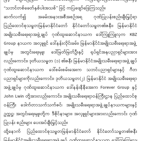
“သဘင်တစ်ခေတ်နှစ်ပါးအသစ်” ဖြင့် ကပြဖျော်ဖြေကြသည်။
ဆက်လက်၍ အခမ်းအနားအစီအစဉ်အရ ဂုဏ်ပြုပန်းစည်းချီးမြှင့်ရာ
ပြည်ထောင်စုသမ္မတမြန်မာနိုင်ငံတော် နိုင်ငံတော်သမ္မတ၏ဇနီး၊ မြန်မာနိုင်ငံ
အမျိုးသမီးရေးရာအဖွဲ့ချုပ် ဂုဏ်ထူးဆောင်နာယက ဒေါ်ကြူကြူလှက KBZ
Group နာယက အလှူရှင် ဒေါ်နန်းလိုင်းခမ်း၊ မြန်မာနိုင်ငံအမျိုးသမီးရေးရာအဖွဲ့
ချုပ်မှ အတွင်းရေးမှူး ဒေါ်မြတ်မြတ်ဦးနှင့် ရုပ်ရှင်အနုပညာရှင်များအား
လည်းကောင်း၊ ဒုတိယသမ္မတ (၁) ၏ဇနီး မြန်မာနိုင်ငံအမျိုးသမီးရေးရာအဖွဲ့ချုပ်
ဂုဏ်ထူးဆောင်နာယက ဒေါ်စမ်းစမ်းအေးက သဘင်ပညာရှင်များနှင့် ဂီတ
ပညာရှင်များကိုလည်းကောင်း၊ ဒုတိယသမ္မတ(၂) မြန်မာနိုင်ငံ အမျိုးသမီးရေးရာ
အဖွဲ့ချုပ်မှ ဂုဏ်ထူးဆောင်နာယက ဒေါ်နန်းနီနီအေးက Forever Group နှင့်
John Lwin တို့အားလည်းကောင်း၊ အမျိုးသမီးရေးရာဝန်ကြီးဌာန ပြည်ထောင်စု
ဝန်ကြီး ဒေါက်တာသက်သက်ဇင်၊ အမျိုးသမီးရေးရာအဖွဲ့ချုပ်နာယကများနှင့်
ဥက္ကဋ္ဌ၊ အတွင်းရေးမှူးတို့က ဒီဇိုင်နာများ၊ အလှူရှင်များအားလည်းကောင်း ဂုဏ်
ပြုပန်း စည်းများ ပေးအပ်ချီးမြှင့်သည်။
ထို့နောက် ပြည်ထောင်စုသမ္မတမြန်မာနိုင်ငံတော် နိုင်ငံတော်သမ္မတ၏ဇနီး
မြန်မာနိုင်ငံအမျိုးသမီးရေးရာအဖွဲ့ချုပ် ဂုဏ်ထူးဆောင်နာယက ဒေါ်ကြူကြူလှ၊