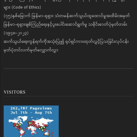
များ (Code of Ethics)
(၇၅)နှစ်မြောက် မြန်မာ-ရုရှား သံတမန်ဆက်သွယ်ထူထောင်မှုအထိမ်းအမှတ်
မြန်မာ-ရုရှားချစ်ကြည်ရေးနှင့်ပူးပေါင်းဆောင်ရွက်မှု သမိုင်းဓာတ်ပုံမှတ်တမ်း
(၁၉၄၈-၂၀၂၃)
ဆက်သွယ်ရေးကွန်ရက်ကိုအသုံးပြု၍ ရုပ်ရှင်ကားထုတ်လွှင့်ပြသခြင်းလုပ်ငန်း
မှတ်ပုံတင်လက်မှတ်လျှောက်လွှာ
VISITORS