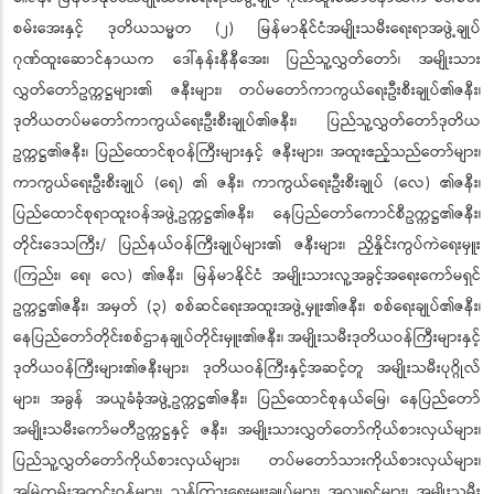
စမ်းအေးနှင့် ဒုတိယသမ္မတ (၂) မြန်မာနိုင်ငံအမျိုးသမီးရေးရာအဖွဲ့ချုပ်
ဂုဏ်ထူးဆောင်နာယက ဒေါ်နန်းနီနီအေး၊ ပြည်သူ့လွှတ်တော်၊ အမျိုးသား
လွှတ်တော်ဥက္ကဋ္ဌများ၏ ဇနီးများ၊ တပ်မတော်ကာကွယ်ရေးဦးစီးချုပ်၏ဇနီး၊
ဒုတိယတပ်မတော်ကာကွယ်ရေးဦးစီးချုပ်၏ဇနီး၊ ပြည်သူ့လွှတ်တော်ဒုတိယ
ဥက္ကဋ္ဌ၏ဇနီး၊ ပြည်ထောင်စုဝန်ကြီးများနှင့် ဇနီးများ၊ အထူးဧည့်သည်တော်များ၊
ကာကွယ်ရေးဦးစီးချုပ် (ရေ) ၏ ဇနီး၊ ကာကွယ်ရေးဦးစီးချုပ် (လေ) ၏ဇနီး၊
ပြည်ထောင်စုရာထူးဝန်အဖွဲ့ဥက္ကဋ္ဌ၏ဇနီး၊ နေပြည်တော်ကောင်စီဥက္ကဋ္ဌ၏ဇနီး၊
တိုင်းဒေသကြီး/ ပြည်နယ်ဝန်ကြီးချုပ်များ၏ ဇနီးများ၊ ညှိနှိုင်းကွပ်ကဲရေးမှူး
(ကြည်း၊ ရေ၊ လေ) ၏ဇနီး၊ မြန်မာနိုင်ငံ အမျိုးသားလူ့အခွင့်အရေးကော်မရှင်
ဥက္ကဋ္ဌ၏ဇနီး၊ အမှတ် (၃) စစ်ဆင်ရေးအထူးအဖွဲ့မှူး၏ဇနီး၊ စစ်ရေးချုပ်၏ဇနီး၊
နေပြည်တော်တိုင်းစစ်ဌာနချုပ်တိုင်းမှူး၏ဇနီး၊ အမျိုးသမီးဒုတိယဝန်ကြီးများနှင့်
ဒုတိယဝန်ကြီးများ၏ဇနီးများ၊ ဒုတိယဝန်ကြီးနှင့်အဆင့်တူ အမျိုးသမီးပုဂ္ဂိုလ်
များ၊ အခွန် အယူခံခုံအဖွဲ့ဥက္ကဋ္ဌ၏ဇနီး၊ ပြည်ထောင်စုနယ်မြေ၊ နေပြည်တော်
အမျိုးသမီးကော်မတီဥက္ကဋ္ဌနှင့် ဇနီး၊ အမျိုးသားလွှတ်တော်ကိုယ်စားလှယ်များ၊
ပြည်သူ့လွှတ်တော်ကိုယ်စားလှယ်များ၊ တပ်မတော်သားကိုယ်စားလှယ်များ၊
အမြဲတမ်းအတွင်းဝန်များ၊ ညွှန်ကြားရေးမှူးချုပ်များ၊ အလှူရှင်များ၊ အမျိုးသမီး