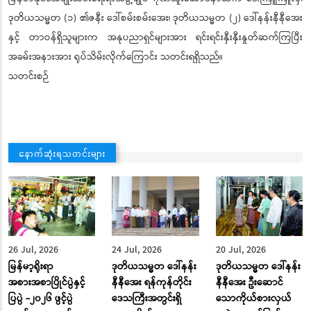
ဒုတိယသမ္မတ (၁) ၏ဇနီး ဒေါ်စမ်းစမ်းအေး၊ ဒုတိယသမ္မတ (၂) ဒေါ်နန်းနီနီအေး
နှင့် တာဝန်ရှိသူများက အနုပညာရှင်များအား ရင်းရင်းနှီးနှီးနှုတ်ဆက်ကြပြီး
အခမ်းအနားအား ရုပ်သိမ်းလိုက်ကြောင်း သတင်းရရှိသည်။
သတင်းစဉ်
နောက်ဆုံးရသတင်းများ
26 Jul, 2026
24 Jul, 2026
20 Jul, 2026
မြန်မာ့ရိုးရာ
ဒုတိယသမ္မတ ဒေါ်နန်း
ဒုတိယသမ္မတ ဒေါ်နန်း
အစားအစာပြိုင်ပွဲနှင့်
နီနီအေး ရန်ကုန်တိုင်း
နီနီအေး ဦးဆောင်
ပြပွဲ -၂၀၂၆ ဖွင့်ပွဲ
ဒေသကြီးအတွင်းရှိ
သောကိုယ်စားလှယ်