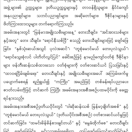
အဖွဲ့များ၏ ဥက္ကဋ္ဌများ၊ ဒုတိယဥက္ကဋ္ဌများနှင့် တာဝန်ရှိသူများ၊ နိုင်ငံကျော်
အနုပညာရှင်များ၊ သဘင်ပညာရှင်များ၊ အဆိုတော်များ၊ ဒီဇိုင်နာများနှင့်
ဖိတ်ကြားထားသူများ တက်ရောက်ကြသည်။
အခမ်းအနားတွင် “မြန်မာအမျိုးသမီးများနေ့” တေးသီချင်း၊ “အင်အားသစ်များ
နှင့်အတူ” တေး သီချင်း၊ “ရောင်နီသစ်ပြီ” စသည့် တေးသီချင်းများဖြင့် ဖျော်ဖြေ
ခြင်း၊ “နှစ်သုံးဆယ်အသွင် ပုလဲအဆင်”၊ “တူစုံမောင်မယ် တေးပုလဲသွယ်”၊
“ရောင်သွေးစုံလင် ပါတိတ်လွင်ပြင်” ခေါင်းစဉ်ဖြင့် နာမည်ကျော်ဝတ်စုံ ဒီဇိုင်နာ
များ ဖန်တီးဆန်းသစ်ထားသော ဝတ်စုံများကို ဝတ်စားဆင်ယင် ပြသခြင်းနှင့်
“ထာဝရငြိမ်းချမ်းရေး” တေးသီချင်းနှင့် အမျိုးသမီးများအပေါ် အကြမ်းဖက်မှု
ပပျောက်စေရန် ရည်ရွယ်၍ “ကကြိုး” အမည်ဖြင့် တစ်ခန်းရပ်ပညာပေး
ဇာတ်လမ်းတိုဖြင့် တင်ဆက် ကြပြီး အခမ်းအနားအစီအစဉ်ပထမပိုင်းကို ခေတ္တ
ရပ်နားသည်။
အခမ်းအနားအစီအစဉ်ဒုတိယပိုင်းတွင် “ဝါဆိုဆန်းသစ် မြန်မာ့ချိတ်အစစ်” နှင့်
“တူစုံမောင်မယ် တေးပုလဲသွယ်” (ဒုတိယပိုင်းအစီအစဉ်) ဝတ်စားဆင်ယင်မှုဖြင့်
တင်ဆက်ခြင်း၊ “ထမင်းမိန်မိန်စားချင်တယ်” နှင့် “မွေခံထိုက်စေ” တေးသီချင်း
ဖြင့် ဖျော်ဖြေခြင်း၊ မင်းသားစမ်းရေမိုးက ကပြဖျော်ဖြေတင်ဆက်ခြင်းနှင့်