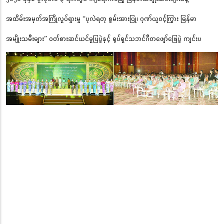
အထိမ်းအမှတ်အကြိုလှုပ်ရှားမှု “ပုလဲရတု စွမ်းအားပြု၊ ဂုဏ်ယူဝင့်ကြွား မြန်မာ
အမျိုးသမီးများ” ဝတ်စားဆင်ယင်မှုပြပွဲနှင့် ရုပ်ရှင်သဘင်ဂီတဖျော်ဖြေပွဲ ကျင်းပ