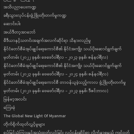
အသိပညာပေးကဏ္ဍ
ခရီးသွားလုပ်ငန်းဖွံ့ဖြိုးတိုးတက်မှုကဏ္ဍ
ဆောင်းပါး
အယ်ဒီတာ့အာဘော်
မီဒီယာနှင့်သတင်းအချက်အလက်ဆိုင်ရာ သိနားလည်မှု
နိုင်ငံတော်စီမံအုပ်ချုပ်ရေးကောင်စီ၏ နိုင်ငံအကျိုး သယ်ပိုးဆောင်ရွက်ချက်
မှတ်တမ်း (၂၀၂၂ ခုနှစ်၊ ဖေဖော်ဝါရီလ - ၂၀၂၃ ခုနှစ်၊ ဇန်နဝါရီလ)
နိုင်ငံတော်စီမံအုပ်ချုပ်ရေးကောင်စီ၏ နိုင်ငံအကျိုး သယ်ပိုးဆောင်ရွက်ချက်
မှတ်တမ်း (၂၀၂၃ ခုနှစ်၊ ဖေဖော်ဝါရီလ - ၂၀၂၄ ခုနှစ်၊ ဇန်နဝါရီလ)
နိုင်ငံတော်စီမံအုပ်ချုပ်ရေးကောင်စီ တာဝန်ယူခဲ့သည့်ကာလ ဖွံ့ဖြိုးတိုးတက်မှု
မှတ်တမ်း (၂၀၂၁ ခုနှစ်၊ ဖေဖော်ဝါရီလ - ၂၀၂၃ ခုနှစ်၊ ဒီဇင်ဘာလ)
မြန်မာ့အလင်း
ကြေးမုံ
The Global New Light Of Myanmar
တိုက်ရိုက်ထုတ်လွှင့်မှုများ
ရုပ်မြင်သံကြားနှင့်အသံထုတ်လွှင့်ခြင်း လုပ်ငန်းဆိုင်ရာ လိုက်နာရမည့် ကျင့်ဝတ်