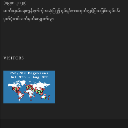
(၁၉၄၈-၂၀၂၃)
ဆက်သွယ်ရေးကွန်ရက်ကိုအသုံးပြု၍ ရုပ်ရှင်ကားထုတ်လွှင့်ပြသခြင်းလုပ်ငန်း
မှတ်ပုံတင်လက်မှတ်လျှောက်လွှာ
VISITORS