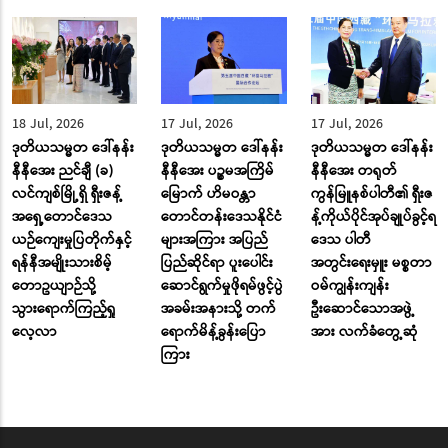
18 Jul, 2026
17 Jul, 2026
17 Jul, 2026
ဒုတိယသမ္မတ ဒေါ်နန်း
ဒုတိယသမ္မတ ဒေါ်နန်း
ဒုတိယသမ္မတ ဒေါ်နန်း
နီနီအေး ညင်ချီ (ခ)
နီနီအေး ပဉ္စမအကြိမ်
နီနီအေး တရုတ်
လင်ကျစ်မြို့ရှိ ရှီးဇန့်
မြောက် ဟိမဝန္တာ
ကွန်မြူနစ်ပါတီ၏ ရှီးဇ
အရှေ့တောင်ဒေသ
တောင်တန်းဒေသနိုင်ငံ
န့်ကိုယ်ပိုင်အုပ်ချုပ်ခွင့်ရ
ယဉ်ကျေးမှုပြတိုက်နှင့်
များအကြား အပြည်
ဒေသ ပါတီ
ရန်နီအမျိုးသားစိမ့်
ပြည်ဆိုင်ရာ ပူးပေါင်း
အတွင်းရေးမှူး မစ္စတာ
တောဥယျာဉ်သို့
ဆောင်ရွက်မှုဖိုရမ်ဖွင့်ပွဲ
ဝမ်ကျွန်းကျန်း
သွားရောက်ကြည့်ရှု
အခမ်းအနားသို့ တက်
ဦးဆောင်သောအဖွဲ့
လေ့လာ
ရောက်မိန့်ခွန်းပြော
အား လက်ခံတွေ့ဆုံ
ကြား