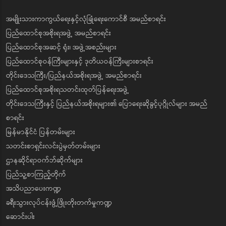
အမျိုးသားကာကွယ်ရေးနှင့်လုံခြုံရေးကောင်စီ အမည်စာရင်း
ပြည်ထောင်စုအစိုးရအဖွဲ့ အမည်စာရင်း
ပြည်ထောင်စုအဆင့် ရုံး၊ အဖွဲ့အစည်းများ
ပြည်ထောင်စုဝန်ကြီးများနှင့် ဒုတိယဝန်ကြီးများစာရင်း
တိုင်းဒေသကြီး/ပြည်နယ်အစိုးရအဖွဲ့ အမည်စာရင်း
ပြည်ထောင်စုအစိုးရသတင်းထုတ်ပြန်ရေးအဖွဲ့
တိုင်းဒေသကြီးနှင့် ပြည်နယ်အစိုးရများ၏ ပြောရေးဆိုခွင့်ပုဂ္ဂိုလ်များ အမည်
စာရင်း
မြန်မာနိုင်ငံ ပြန်တမ်းများ
သတင်းစာရှင်းလင်းပွဲမှတ်တမ်းများ
ဌာနဆိုင်ရာဝက်ဘ်ဆိုက်များ
ပြည်သူ့စာကြည့်တိုက်
အသိပညာပေးကဏ္ဍ
ခရီးသွားလုပ်ငန်းဖွံ့ဖြိုးတိုးတက်မှုကဏ္ဍ
ဆောင်းပါး