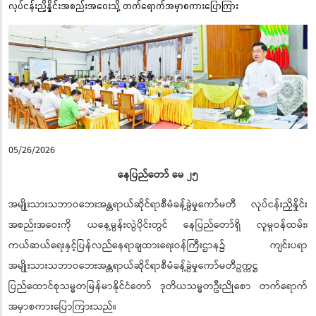
လုပ်ငန်းညှိနှိုင်းအစည်းအဝေးသို့ တက်ရောက်အမှာစကားပြောကြား
05/26/2026
နေပြည်တော် မေ ၂၅
အမျိုးသားသဘာဝဘေးအန္တရာယ်ဆိုင်ရာစီမံခန့်ခွဲမှုကော်မတီ လုပ်ငန်းညှိနှိုင်း
အစည်းအဝေးကို ယနေ့မွန်းလွဲပိုင်းတွင် နေပြည်တော်ရှိ လူမှုဝန်ထမ်း၊
ကယ်ဆယ်ရေးနှင့်ပြန်လည်နေရာချထားရေးဝန်ကြီးဌာန၌ ကျင်းပရာ
အမျိုးသားသဘာဝဘေးအန္တရာယ်ဆိုင်ရာစီမံခန့်ခွဲမှုကော်မတီဥက္ကဋ္ဌ
ပြည်ထောင်စုသမ္မတမြန်မာနိုင်ငံတော် ဒုတိယသမ္မတဦးညိုစော တက်ရောက်
အမှာစကားပြောကြားသည်။