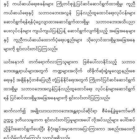
နှင့် ကယ်ဆယ်ရေးစခန်းများ ကြိုတင်စုဖွဲ့ပြင်ဆင်ဆောင်ရွက်ထားရှိမှု၊ ကူညီ
ကယ်ဆယ်ရေးနှင့် သဘာဝဘေးအလွန် ပြန်လည်ထူထောင်ရေးလုပ်ငန်းများ
ဆောင်ရွက်ရန်ရန်ပုံငွေလျာထားဆောင်ရွက်ထားရှိမှု၊ သဘာဝဘေးအသိပညာ
ပေးလုပ်ငန်းများ ကျယ်ကျယ်ပြန့်ပြန့် ဆောင်ရွက်လျက်ရှိသည့် အခြေအနေများ
နှင့် ကူညီကယ်ဆယ်ထောက်ပံ့ရေးပစ္စည်းများ သိုလှောင်ထားရှိမှုအခြေအနေ
များကို ရှင်းလင်းတင်ပြကြသည်။
ယင်းနောက် တက်ရောက်လာကြသူများက ဖြစ်ပေါ်လာနိုင်သည့် သဘာဝ
ဘေးအန္တရာယ်များအတွက် ကဏ္ဍများအလိုက် ထိခိုက်ဆုံးရှုံးမှုလျော့နည်းစေ
ရေးနှင့် အချိန်နှင့်တစ်ပြေးညီ တုံ့ပြန်နိုင်ရေးအတွက် ကြိုတင်ပြင်ဆင်ဆောင်ရွက်
ထားရှိမှု၊ သဘာဝဘေးအလွန်ပြန်လည်ထူထောင်ရေး လုပ်ငန်းများဆောင်ရွက်
ရန် ပြင်ဆင်ထားရှိမှုအခြေအနေများကို ရှင်းလင်းတင်ပြကြသည်။
ဆက်လက်၍ အမျိုးသားသဘာဝဘေးအန္တရာယ်ဆိုင်ရာ စီမံခန့်ခွဲမှုကော်မတီ
ဥက္ကဋ္ဌ ဒုတိယသမ္မတက ရှင်းလင်းတင်ပြမှုများအပေါ် လိုအပ်သည်များ ပေါင်းစပ်
ညှိနှိုင်းဆောင်ရွက်ပေးပြီး နိဂုံးချုပ်အမှာစကားပြောကြားကာ အစည်းအဝေးကို
ရုပ်သိမ်းလိုက်ကြောင်း သတင်းရရှိသည်။