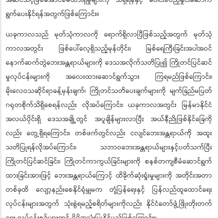
အဆင်သင့်ဖြစ်အောင်စီမံထားရှိမှုများကို သိရှိရန်နှင့် ပေါင်းစပ်ညှိနှိုင်းဆောက်
ရွက်ပေးနိုင်ရန်အတွက်ဖြစ်ကြောင်း။
ယခုကာလသည် မုတ်သုံကာလကို ရောက်ရှိလာပြီဖြစ်သည့်အတွက် မုတ်သုံ
ကာလအတွင်း ဖြစ်ပေါ်လေ့ရှိသည့်မုန်တိုင်း၊ မြစ်ရေကြီးခြင်းအပါအဝင်
နောက်ဆက်တွဲဘေးအန္တရာယ်များကို ဒေသအလိုက်သတိပြု၍ ကြိုတင်ပြင်ဆင်
မှုလုပ်ငန်းများကို အလေးထားဆောင်ရွက်သွား ကြရမည်ဖြစ်ကြောင်း၊
မိုးလေဝသဆိုင်ရာခန့်မှန်းချက်၊ ကြိုတင်သတိပေးချက်များကို မျက်ခြည်မပြတ်
ဂရုတစိုက်သိရှိစေရန်လည်း လိုအပ်ကြောင်း၊ ယခုကာလအတွင်း မြန်မာနိုင်ငံ
အလယ်ပိုင်းရှိ ဒေသအချို့တွင် အပူချိန်များလာပြီး အယ်နီညိုဖြစ်နိုင်ခြေကို
လည်း တွေ့ရှိရကြောင်း၊ တစ်ဖက်တွင်လည်း ငလျင်ဘေးအန္တရာယ်ကို အထူး
သတိပြုရန်လိုအပ်ကြောင်း၊ သဘာဝဘေးအန္တရာယ်များနှင့်ပတ်သက်ပြီး
ကြိုတင်ပြင်ဆင်ခြင်း၊ ကြိုတင်ကာကွယ်ခြင်းများကို စနစ်တကျစီမံဆောင်ရွက်
ထားခြင်းအားဖြင့် ဘေးအန္တရာယ်ကြောင့် ထိခိုက်ဆုံးရှုံးမှုများကို အတိုင်းအတာ
တစ်ခုထိ လျော့နည်းစေနိုင်ရုံမျှမက တုံ့ပြန်ရေးနှင့် ပြန်လည်ထူထောင်ရေး
လုပ်ငန်းများအတွက် သုံးစွဲရမည့်စရိတ်များကိုလည်း နိုင်ငံတော်ဖွံ့ဖြိုးတိုးတက်