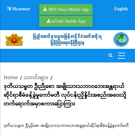
Skip
Myanmar
English
to
MOI News Mobile App
main
mTube Mobile App
content
Home
သတင်းများ
/
/
Breadcrumb
ဒုတိယသမ္မတ ဦးညိုစော အမျိုးသားသဘာဝဘေးအန္တရာယ်
ဆိုင်ရာစီမံခန့်ခွဲမှုကော်မတီ လုပ်ငန်းညှိနှိုင်းအစည်းအဝေးသို့
တက်ရောက်အမှာစကားပြောကြား
ဒုတိယသမ္မတ ဦးညိုစော အမျိုးသားသဘာဝဘေးအန္တရာယ်ဆိုင်ရာစီမံခန့်ခွဲမှုကော်မတီ