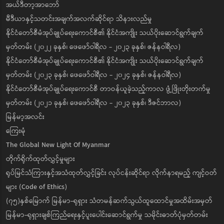
အယ်ဒီတာ့အာဘော်
မီဒီယာနှင့်သတင်းအချက်အလက်ဆိုင်ရာ သိနားလည်မှု
နိုင်ငံတော်စီမံအုပ်ချုပ်ရေးကောင်စီ၏ နိုင်ငံအကျိုး သယ်ပိုးဆောင်ရွက်ချက်
မှတ်တမ်း (၂၀၂၂ ခုနှစ်၊ ဖေဖော်ဝါရီလ - ၂၀၂၃ ခုနှစ်၊ ဇန်နဝါရီလ)
နိုင်ငံတော်စီမံအုပ်ချုပ်ရေးကောင်စီ၏ နိုင်ငံအကျိုး သယ်ပိုးဆောင်ရွက်ချက်
မှတ်တမ်း (၂၀၂၃ ခုနှစ်၊ ဖေဖော်ဝါရီလ - ၂၀၂၄ ခုနှစ်၊ ဇန်နဝါရီလ)
နိုင်ငံတော်စီမံအုပ်ချုပ်ရေးကောင်စီ တာဝန်ယူခဲ့သည့်ကာလ ဖွံ့ဖြိုးတိုးတက်မှု
မှတ်တမ်း (၂၀၂၁ ခုနှစ်၊ ဖေဖော်ဝါရီလ - ၂၀၂၃ ခုနှစ်၊ ဒီဇင်ဘာလ)
မြန်မာ့အလင်း
ကြေးမုံ
The Global New Light Of Myanmar
တိုက်ရိုက်ထုတ်လွှင့်မှုများ
ရုပ်မြင်သံကြားနှင့်အသံထုတ်လွှင့်ခြင်း လုပ်ငန်းဆိုင်ရာ လိုက်နာရမည့် ကျင့်ဝတ်
များ (Code of Ethics)
(၇၅)နှစ်မြောက် မြန်မာ-ရုရှား သံတမန်ဆက်သွယ်ထူထောင်မှုအထိမ်းအမှတ်
မြန်မာ-ရုရှားချစ်ကြည်ရေးနှင့်ပူးပေါင်းဆောင်ရွက်မှု သမိုင်းဓာတ်ပုံမှတ်တမ်း