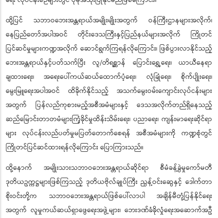
ရေး လုပ်ငန်းစဉ်များတွင် ပိုမိုအသုံးပြုနိုင်မည်ဖြစ်ကြောင်း။
ထို့ပြင် သဘာဝဘေးအန္တရာယ်အမျိုးမျိုးအတွက် ဝန်ကြီးဌာနများအလိုက်၊
နေပြည်တော်အပါအဝင် တိုင်းဒေသကြီးနှင့်ပြည်နယ်များအလိုက် ကြိုတင်
ပြင်ဆင်မှုများကဏ္ဍအလိုက် ဆောင်ရွက်ကြရန်လိုကြောင်း၊ ဖြစ်ပွားလာနိုင်သည့်
ဘေးအန္တရာယ်နှင့်ပတ်သက်ပြီး လူ/တိရစ္ဆာန် ပြောင်းရွှေ့ရေး၊ ယာယီနေရာ
ချထားရေး၊ အရေးပေါ်ကယ်ဆယ်ထောက်ပံ့ရေး၊ လုံခြုံရေး၊ စိုက်ပျိုးရေး၊
မွေးမြူရေးအပါအဝင် ထိခိုက်နိုင်သည့် အသက်မွေးဝမ်းကျောင်းလုပ်ငန်းများ
အတွက် ပြန်လည်ကုစားမည့်အစီအမံများနှင့် ဒေသအလိုက်တည်ရှိနေသည့်
ဆည်မြောင်းတာတမံများကြံ့ခိုင်မှုထိန်းသိမ်းရေး၊ ပညာရေး၊ ကျန်းမာရေးဆိုင်ရာ
များ လုပ်ငန်းလည်ပတ်မှုမပြတ်တောက်စေရန် အစီအမံများကို ကဏ္ဍစုံတွင်
ကြိုတင်ပြင်ဆင်ထားရန်လိုကြောင်း ပြောကြားသည်။
ထို့နောက် အမျိုးသားသဘာဝဘေးအန္တရာယ်ဆိုင်ရာ စီမံခန့်ခွဲမှုကော်မတီ
ဒုတိယဥက္ကဋ္ဌများဖြစ်ကြသည့် ဒုတိယဗိုလ်ချုပ်ကြီး ညွန့်ဝင်းဆွေနှင့် ဒေါက်တာ
စိုးဝင်းတို့က သဘာဝဘေးအန္တရာယ်ဖြစ်ပေါ်လာပါ အချိန်မီတုံ့ပြန်နိုင်ရေး
အတွက် လူမှုကယ်ဆယ်ရှာဖွေရေးအဖွဲ့များ၊ ဘေးဒဏ်ခံခိုလှုံရေးအဆောက်အဦ