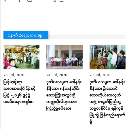
နောက်ဆုံးရသတင်းများ
26 Jul, 2026
24 Jul, 2026
20 Jul, 2026
မြန်မာ့ရိုးရာ
ဒုတိယသမ္မတ ဒေါ်နန်း
ဒုတိယသမ္မတ ဒေါ်နန်း
အစားအစာပြိုင်ပွဲနှင့်
နီနီအေး ရန်ကုန်တိုင်း
နီနီအေး ဦးဆောင်
ပြပွဲ -၂၀၂၆ ဖွင့်ပွဲ
ဒေသကြီးအတွင်းရှိ
သောကိုယ်စားလှယ်
အခမ်းအနားကျင်းပ
တက္ကသိုလ်များအား
အဖွဲ့ တရုတ်ပြည်သူ့
ကြည့်ရှုစစ်ဆေး
သမ္မတနိုင်ငံမှ ရန်ကုန်
မြို့သို့ ပြန်လည်ရောက်
ရှိ