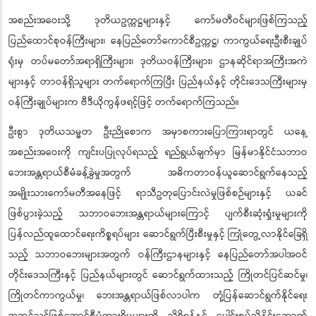
အစည်းအဝေးသို့ ဒုတိယဥက္ကဋ္ဌများနှင့် ကော်မတီဝင်များဖြစ်ကြသည့်
ပြည်ထောင်စုဝန်ကြီးများ၊ နေပြည်တော်ကောင်စီဥက္ကဋ္ဌ၊ ကာကွယ်ရေးဦးစီးချုပ်
ရုံးမှ တပ်မတော်အရာရှိကြီးများ၊ ဒုတိယဝန်ကြီးများ၊ ဌာနဆိုင်ရာအကြီးအကဲ
များနှင့် တာဝန်ရှိသူများ တက်ရောက်ကြပြီး ပြည်နယ်နှင့် တိုင်းဒေသကြီးများမှ
ဝန်ကြီးချုပ်များက ဗီဒီယိုကွန်ဖရင့်ဖြင့် တက်ရောက်ကြသည်။
ဦးစွာ ဒုတိယသမ္မတ ဦးညိုစောက အမှာစကားပြောကြားရာတွင် ယနေ့
အစည်းအဝေးကို ကျင်းပပြုလုပ်ရသည့် ရည်ရွယ်ချက်မှာ မြန်မာနိုင်ငံသဘာဝ
ဘေးအန္တရာယ်စီမံခန့်ခွဲမှုအတွက် အဓိကတာဝန်ယူဆောင်ရွက်နေသည့်
အမျိုးသားကော်မတီအနေဖြင့် ရာသီဥတုပြောင်းလဲမှုဖြစ်စဉ်များနှင့် ယခင်
ဖြစ်ပွားခဲ့သည့် သဘာဝဘေးအန္တရာယ်များကြောင့် ပျက်စီးဆုံးရှုံးမှုများကို
ပြန်လည်ထူထောင်ရေးကိစ္စရပ်များ ဆောင်ရွက်ပြီးစီးမှုနှင့် ကြုံတွေ့လာနိုင်ခြေရှိ
သည့် သဘာဝဘေးများအတွက် ဝန်ကြီးဌာနများနှင့် နေပြည်တော်အပါအဝင်
တိုင်းဒေသကြီးနှင့် ပြည်နယ်များတွင် ဆောင်ရွက်ထားသည့် ကြိုတင်ပြင်ဆင်မှု၊
ကြိုတင်ကာကွယ်မှု၊ ဘေးအန္တရာယ်ဖြစ်လာပါက တုံ့ပြန်ဆောင်ရွက်နိုင်ရေး