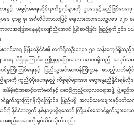
စားခွင့်၊ အခွင့်အရေးဆိုင်ရာကိစ္စရပ်များကို ဥပဒေနှင့်အညီဖြစ်
ည်ဆဲဥပဒေ ၄၁၉ ခု၊ အင်္ဂလိပ်ဘာသာဖြင့် ရေးသားထားသောဥပဒေ ၁၂၀ ခန
လအခြေအနေနှင့်လျော်ညီအောင် ပြင်ဆင်ခြင်း၊ ဖြည့်စွက်ခြင်း၊ ပယ်ဖ
။
်စာရင်းအရ မြန်မာနိုင်ငံ၏ လက်ရှိလူဦးရေမှာ ၅၁ သန်းကျော်ရှိသည့်အ
းများအရ သိရှိရကြောင်း၊ ဤမျှများပြားသော ပမာဏရှိသည့် အလ
လူဝင်မှုကြီးကြပ်ရေးနှင့် ပြည်သူ့အင်အားဝန်ကြီးဌာန စသည့်သက်ဆို
ို ကူညီပံ့ပိုးပေးရမည့် ကိစ္စရပ်များအား ဆွေးနွေးညှိနှိုင်းရန်လိုက
်ဆုံးအဆင့်ကော်မတီနှင့် စောင့်ကြည့်လေ့လာရေးအဖွဲ့ ဖွဲ့စည်းထား
ဲဆောင်ရွက်သွားကြရန်လိုကြောင်း၊ ပြည်ပရှိ အလုပ်သမားများနှင့်
ပ်၍ နိုင်ငံအတွက် နစ်နာမှုမရှိရအောင် ကြိုးပမ်းဆောင်ရွက်သွား
း အစည်းအဝေးကို ရုပ်သိမ်းလိုက်သည်။