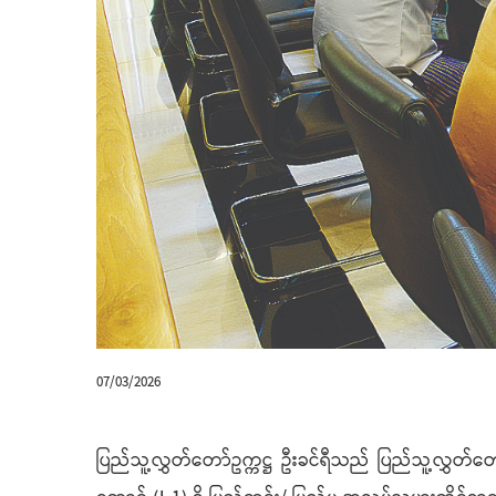
07/03/2026
ပြည်သူ့လွှတ်တော်ဥက္ကဋ္ဌ ဦးခင်ရီသည် ပြည်သူ့လွှတ်တော်