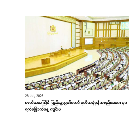
28 Jul, 2026
တတိယအကြိမ် ပြည်သူ့လွှတ်တော် ဒုတိယပုံမှန်အစည်းအဝေး ၃၀
ရက်မြောက်နေ့ ကျင်းပ