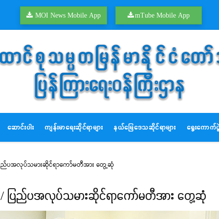
MOI News Mobile App
mTube Mobile App
ဆောင်းပါး
ကျန်းမာရေးဆိုင်ရာများ
နယ်မြေဒေသဆိုင်ရာများ
ရွေးကောက်ပွဲ
း/ ပြည်ပအလုပ်သမားဆိုင်ရာကော်မတီအား တွေ့ဆုံ
ွင်း/ ပြည်ပအလုပ်သမားဆိုင်ရာကော်မတီအား တွေ့ဆုံ