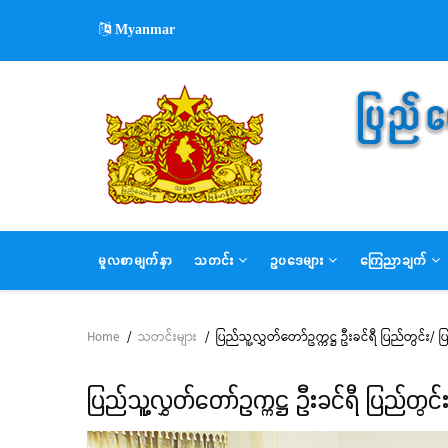
Skip
Myanmar
to
main
content
MAIN
မူလစာမျက်နှာ
သတင်း
ဥပဒေများ
ကြေညာချက်
NAVIGATION
Home
/
သတင်းများ
/
ပြည်သူ့လွှတ်တော်ဥက္ကဋ္ဌ ဦးခင်ရီ ပြည်တွင်
Breadcrumb
ပြည်သူ့လွှတ်တော်ဥက္ကဋ္ဌ ဦးခင်ရီ ပြည်တ