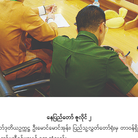
နေပြည်တော် ဇူလိုင် ၂
ဒုတိယဥက္ကဋ္ဌ ဦးမောင်မောင်အုန်း၊ ပြည်သူ့လွှတ်တော်ရုံးမှ တာဝန်ရှိ