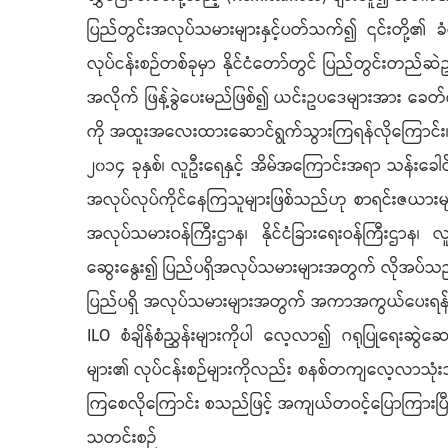
ပြည်တွင်းအလုပ်သမားများနှင့်ပတ်သက်၍ ၎င်းတို့၏ ခံ
လုပ်ငန်းစဉ်တစ်ခုမှာ နိုင်ငံတော်တွင် ပြည်တွင်းတ
အလိုက် ဖြန့်ခွဲပေးမည်ဖြစ်၍ ယင်းဥပဒေများအား ခေတ်ကာ
ကို အထူးအလေးထားဆောင်ရွက်သွားကြရန်လိုကြောင်း
၂၀၁၄ ခုနှစ်၊ လူဦးရေနှင့် အိမ်အကြောင်းအရာ သန်းခေါင
အလုပ်လုပ်ကိုင်နေကြသူများဖြစ်သည်ဟု စာရင်းဇယာ
အလုပ်သမားဝန်ကြီးဌာန၊ နိုင်ငံခြားရေးဝန်ကြီးဌာန၊ 
ဆွေးနွေး၍ ပြည်ပရှိအလုပ်သမားများအတွက် လိုအပ်သည်များက
ပြည်ပရှိ အလုပ်သမားများအတွက် အကာအကွယ်ပေးရန် အနိမ့
ILO စံချိန်စံညွှန်းများကိုပါ လေ့လာ၍ ဂရုပြုရေးဆွ
များ၏ လုပ်ငန်းစဉ်များကိုလည်း စနစ်တကျလေ့လာသုံးသ
ကြစေလိုကြောင်း စသည်ဖြင့် အကျယ်တဝင့်ပြောကြားပြီ
သတင်းစဉ်