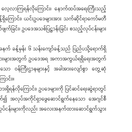
စေရေး လေ့လာကြရန်လိုကြောင်း၊ နောက်ထပ်အရေးကြီးသည့်
့်ရှိကြောင်း၊ ယင်းဥပဒေများအား သက်ဆိုင်ရာကော်မတီ
ျက်ခြင်း၊ ဥပဒေအသစ်ပြဋ္ဌာန်းခြင်း စသည့်လုပ်ငန်းများ
နက် ခန့်မှန်း ၆ သန်းကျော်ခန့်သည် ပြည်ပသို့ရောက်ရှိ
ုပ်သမားများအတွက် ဥပဒေအရ အကာအကွယ်ရရှိရေးအတွက်
င်သော ဝန်ကြီးဌာနများနှင့် အခါအားလျော်စွာ တွေ့ဆုံ
ြောင်း။
ရှိရန်လိုကြောင်း၊ ဥပဒေများကို ပြင်ဆင်ရေးဆွဲရာတွင်
ပတ်သက်၍ အလုပ်အကိုင်ရှာဖွေဆောင်ရွက်နေသော အေဂျင်စီ
ရေးလုပ်ငန်းများကိုလည်း အလေးအနက်ထားဆောင်ရွက်သွား