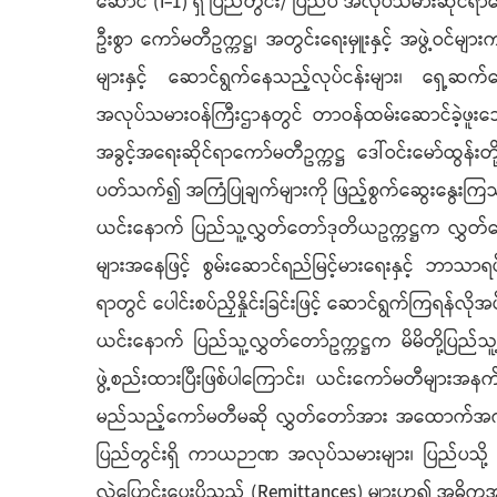
ဆောင် (I-1) ရှိ ပြည်တွင်း/ ပြည်ပ အလုပ်သမားဆိုင်ရာ
ဦးစွာ ကော်မတီဥက္ကဋ္ဌ၊ အတွင်းရေးမှူးနှင့် အဖွဲ့ဝ
များနှင့် ဆောင်ရွက်နေသည့်လုပ်ငန်းများ၊ ရှေ့ဆက်
အလုပ်သမားဝန်ကြီးဌာနတွင် တာဝန်ထမ်းဆောင်ခဲ့ဖူးသေ
အခွင့်အရေးဆိုင်ရာကော်မတီဥက္ကဋ္ဌ ဒေါ်ဝင်းမော်ထွန်
ပတ်သက်၍ အကြံပြုချက်များကို ဖြည့်စွက်ဆွေးနွေးက
ယင်းနောက် ပြည်သူ့လွှတ်တော်ဒုတိယဥက္ကဋ္ဌက လွှတ်တော်
များအနေဖြင့် စွမ်းဆောင်ရည်မြင့်မားရေးနှင့် ဘာသာရပ်
ရာတွင် ပေါင်းစပ်ညှိနှိုင်းခြင်းဖြင့် ဆောင်ရွက်ကြရန်လ
ယင်းနောက် ပြည်သူ့လွှတ်တော်ဥက္ကဋ္ဌက မိမိတို့ပြ
ဖွဲ့စည်းထားပြီးဖြစ်ပါကြောင်း၊ ယင်းကော်မတီများ
မည်သည့်ကော်မတီမဆို လွှတ်တော်အား အထောက်အကူပြုသည
ပြည်တွင်းရှိ ကာယဉာဏ အလုပ်သမားများ၊ ပြည်ပသို့ ရေ
လွှဲပြောင်းပေးပို့သည့် (Remittances) များဟူ၍ အဓိကအပ