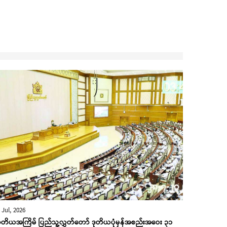
 Jul, 2026
တိယအကြိမ် ပြည်သူ့လွှတ်တော် ဒုတိယပုံမှန်အစည်းအဝေး ၃၁