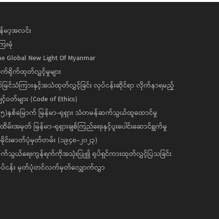
န်မာ့အလင်း
ေးမုံ
he Global New Light Of Myanmar
ုက်ရိုက်ထုတ်လွှင့်မှုများ
ပ်မြင်သံကြားနှင့်အသံထုတ်လွှင့်ခြင်း လုပ်ငန်းဆိုင်ရာ လိုက်နာရမည့်
င့်ဝတ်များ (Code of Ethics)
၅)နှစ်မြောက် မြန်မာ-ရုရှား သံတမန်ဆက်သွယ်ထူထောင်မှု
ိမ်းအမှတ် မြန်မာ-ရုရှားချစ်ကြည်ရေးနှင့်ပူးပေါင်းဆောင်ရွက်မှု
ိုင်းဓာတ်ပုံမှတ်တမ်း (၁၉၄၈-၂၀၂၃)
်သွယ်ရေးကွန်ရက်ကိုအသုံးပြု၍ ရုပ်ရှင်ကားထုတ်လွှင့်ပြသခြင်း
ပ်ငန်း မှတ်ပုံတင်လက်မှတ်လျှောက်လွှာ