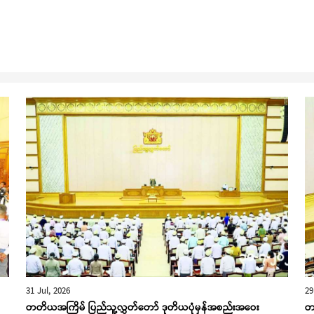
31 Jul, 2026
29
တတိယအကြိမ် ပြည်သူ့လွှတ်တော် ဒုတိယပုံမှန်အစည်းအဝေး
တ