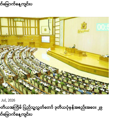
က်မြောက်နေ့ကျင်းပ
 Jul, 2026
တိယအကြိမ် ပြည်သူ့လွှတ်တော် ဒုတိယပုံမှန်အစည်းအဝေး ၂၉
က်မြောက်နေ့ကျင်းပ