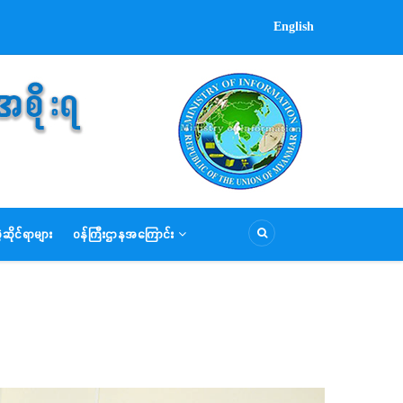
English
ဆိုင်ရာများ
ဝန်ကြီးဌာနအကြောင်း