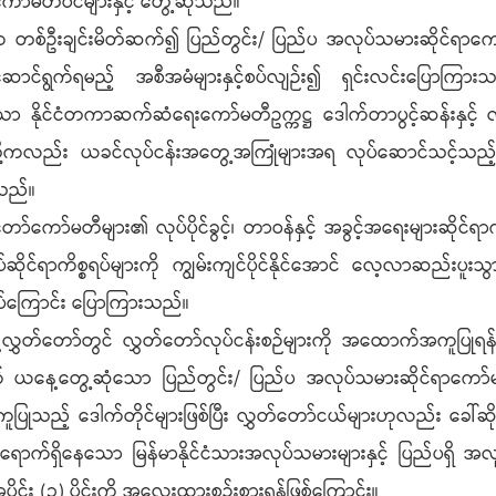
ကော်မတီဝင်များနှင့် တွေ့ဆုံသည်။
င်များက တစ်ဦးချင်းမိတ်ဆက်၍ ပြည်တွင်း/ ပြည်ပ အလုပ်သမားဆိုင်ရ
ဆောင်ရွက်ရမည့် အစီအမံများနှင့်စပ်လျဉ်း၍ ရှင်းလင်းပြောကြားသ
ာ နိုင်ငံတကာဆက်ဆံရေးကော်မတီဥက္ကဋ္ဌ ဒေါက်တာပွင့်ဆန်းနှင့် လ
းတို့ကလည်း ယခင်လုပ်ငန်းအတွေ့အကြုံများအရ လုပ်ဆောင်သင့်သည့်လုပ်
ြသည်။
ကော်မတီများ၏ လုပ်ပိုင်ခွင့်၊ တာဝန်နှင့် အခွင့်အရေးများဆိုင်ရ
ဆိုင်ရာကိစ္စရပ်များကို ကျွမ်းကျင်ပိုင်နိုင်အောင် လေ့လာဆည်းပူးသ
ိုအပ်ကြောင်း ပြောကြားသည်။
ည်သူ့လွှတ်တော်တွင် လွှတ်တော်လုပ်ငန်းစဉ်များကို အထောက်အကူပြ
အနက် ယနေ့တွေ့ဆုံသော ပြည်တွင်း/ ပြည်ပ အလုပ်သမားဆိုင်ရာကေ
့် ဒေါက်တိုင်များဖြစ်ပြီး လွှတ်တော်ငယ်များဟုလည်း ခေါ်ဆိုနိ
ာက်ရှိနေသော မြန်မာနိုင်ငံသားအလုပ်သမားများနှင့် ပြည်ပရှိ အလုပ
ိုင်း (၃) ပိုင်းကို အလေးထားစဉ်းစားရန်ဖြစ်ကြောင်း။