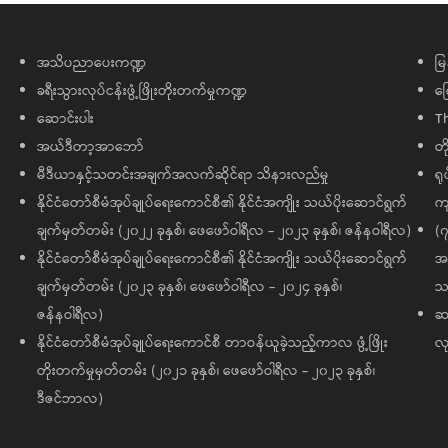
အသိပညာပေးကဏ္ဍ
မြ
ခရီးသွားလုပ်ငန်းဖွံ့ဖြိုးတိုးတက်မှုကဏ္ဍ
ကြ
ဆောင်းပါး
T
အယ်ဒီတာ့အာဘော်
တိ
မီဒီယာနှင့်သတင်းအချက်အလက်ဆိုင်ရာ သိနားလည်မှု
ရု
နိုင်ငံတော်စီမံအုပ်ချုပ်ရေးကောင်စီ၏ နိုင်ငံအကျိုး သယ်ပိုးဆောင်ရွက်
ကျ
ချက်မှတ်တမ်း (၂၀၂၂ ခုနှစ်၊ ဖေဖော်ဝါရီလ - ၂၀၂၃ ခုနှစ်၊ ဇန်နဝါရီလ)
(၇
နိုင်ငံတော်စီမံအုပ်ချုပ်ရေးကောင်စီ၏ နိုင်ငံအကျိုး သယ်ပိုးဆောင်ရွက်
အထ
ချက်မှတ်တမ်း (၂၀၂၃ ခုနှစ်၊ ဖေဖော်ဝါရီလ - ၂၀၂၄ ခုနှစ်၊
သမ
ဇန်နဝါရီလ)
ဆက
နိုင်ငံတော်စီမံအုပ်ချုပ်ရေးကောင်စီ တာဝန်ယူခဲ့သည့်ကာလ ဖွံ့ဖြိုး
လု
တိုးတက်မှုမှတ်တမ်း (၂၀၂၁ ခုနှစ်၊ ဖေဖော်ဝါရီလ - ၂၀၂၃ ခုနှစ်၊
ဒီဇင်ဘာလ)