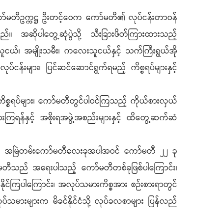
ာကော်မတီဥက္ကဋ္ဌ ဦးတင့်ဝေက ကော်မတီ၏ လုပ်ငန်းတာဝန်
ည်။ အဆိုပါတွေ့ဆုံပွဲသို့ သီးခြားဖိတ်ကြားထားသည့်
ူငယ်၊ အမျိုးသမီး၊ ကလေးသူငယ်နှင့် သက်ကြီးရွယ်အို
ငန်းများ၊ ပြင်ဆင်ဆောင်ရွက်ရမည့် ကိစ္စရပ်များနှင့်
ာကိစ္စရပ်များ၊ ကော်မတီတွင်ပါဝင်ကြသည့် ကိုယ်စားလှယ်
ွားကြရန်နှင့် အစိုးရအဖွဲ့အစည်းများနှင့် ထိတွေ့ဆက်ဆံ
ုရန် အမြဲတမ်းကော်မတီလေးခုအပါအဝင် ကော်မတီ ၂၂ ခု
ာ်မတီသည် အရေးပါသည့် ကော်မတီတစ်ခုဖြစ်ပါကြောင်း၊
ုင်ကြပါကြောင်း၊ အလုပ်သမားကိစ္စအား စဉ်းစားရာတွင်
်သမားများက မိခင်နိုင်ငံသို့ လုပ်ခလစာများ ပြန်လည်