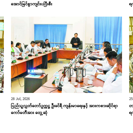
အောင်မြင်စွာကျင်းပပြီးစီး
ရ
28 Jul, 2026
25
ပြည်သူ့လွှတ်တော်ဥက္ကဋ္ဌ ဦးခင်ရီ ကျန်းမာရေးနှင့် အားကစားဆိုင်ရာ
တ
ကော်မတီအား တွေ့ဆုံ
ရ