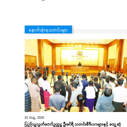
နောက်ဆုံးရသတင်းများ
02 Aug, 2026
ပြည်သူ့လွှတ်တော်ဥက္ကဋ္ဌ ဦးခင်ရီ သတင်းမီဒီယာများနှင့် တွေ့ဆုံ