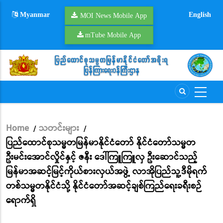
Skip
Myanmar
English
to
MOI News Mobile App
main
mTube Mobile App
content
Home
သတင်းများ
/
/
Breadcrumb
ပြည်ထောင်စုသမ္မတမြန်မာနိုင်ငံတော် နိုင်ငံတော်သမ္မတ
ဦးမင်းအောင်လှိုင်နှင့် ဇနီး ဒေါ်ကြူကြူလှ ဦးဆောင်သည့်
မြန်မာအဆင့်မြင့်ကိုယ်စားလှယ်အဖွဲ့ လာအိုပြည်သူ့ဒီမိုရက်
တစ်သမ္မတနိုင်ငံသို့ နိုင်ငံတော်အဆင့်ချစ်ကြည်ရေးခရီးစဉ်
ရောက်ရှိ