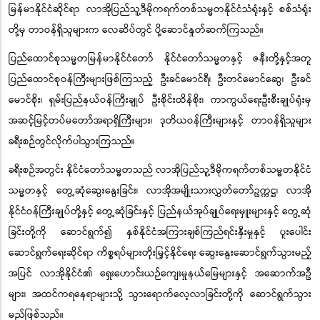
မြန်မာနိုင်ငံဆိုင်ရာ
လာအိုပြည်သူ့ဒီမိုကရက်တစ်သမ္မတနိုင်ငံ
သံရုံးနှင့် စစ်သံရုံး
တို့မှ တာဝန်ရှိသူများက လေဆိပ်တွင် ပို့ဆောင်နှုတ်ဆက်ကြသည်။
ပြည်ထောင်စုသမ္မတမြန်မာ
န
ိုင်ငံတော်
နိုင်ငံတော်သမ္မတနှင့် ဇနီးတို့နှင့်အတူ
ပြည်ထောင်စုဝန်ကြီးများဖြစ်ကြသည့် ဦးခင်မောင်ရီ၊ ဦးတင်မောင်ဆွေ၊ ဦးခင်
မောင်စိုး၊ ရှမ်းပြည်နယ်ဝန်ကြီးချုပ် ဦးစိုင်းထိန်စိုး၊ ကာကွယ်ရေးဦးစီးချုပ်ရုံးမှ
အဆင့်မြင့်တပ်မတော်အရာရှိကြီးများ၊ ဒုတိယဝန်ကြီးများနှင့် တာဝန်ရှိသူများ
ခ
ရီးစဉ်တွင်လိုက်
ပ
ါသွားကြသည်။
ခရီးစဉ်အတွင်း နိုင်ငံတော်သမ္မတသည် လာအိုပြည်သူ့ဒီမိုကရက်တစ်သမ္မတနိုင်ငံ
သမ္မတနှင့် တွေ့ဆုံဆွေးနွေးခြင်း၊ လာအိုအမျိုးသားလွှတ်တော်ဥက္ကဋ္ဌ၊ လာအို
နိုင်ငံဝန်ကြီးချုပ်တို့နှင့် တွေ့ဆုံခြင်းနှင့် ပြည်နယ်အုပ်ချုပ်ရေးမှူးများနှင့် တွေ့ဆုံ
ခြင်းတို့ကို ဆောင်ရွက်၍ နှစ်နိုင်ငံအကြားချစ်ကြည်ရင်းနှီးမှုနှင့် ပူးပေါင်း
ဆောင်ရွက်ရေးဆိုင်ရာ ကိစ္စရပ်များတိုးမြှင့်နိုင်ရေး ဆွေးနွေးဆောင်ရွက်သွားမည့်
အပြင် လာအိုနိုင်ငံ၏ ရှေးဟောင်းယဉ်ကျေးမှုနယ်မြေများနှင့် အဆောက်အဦ
များ၊ အထင်ကရနေရာများသို့ သွားရောက်လေ့လာခြင်း
တို့
ကို ဆောင်ရွက်သွား
မည်ဖြစ်သည်။