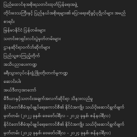
ပြည်ထောင်စုအစိုးရသတင်းထုတ်ပြန်ရေးအဖွဲ့
တိုင်းဒေသကြီးနှင့် ပြည်နယ်အစိုးရများ၏ ပြောရေးဆိုခွင့်ပုဂ္ဂိုလ်များ အမည်
စာရင်း
မြန်မာနိုင်ငံ ပြန်တမ်းများ
သတင်းစာရှင်းလင်းပွဲမှတ်တမ်းများ
ဌာနဆိုင်ရာဝက်ဘ်ဆိုက်များ
ပြည်သူ့စာကြည့်တိုက်
အသိပညာပေးကဏ္ဍ
ခရီးသွားလုပ်ငန်းဖွံ့ဖြိုးတိုးတက်မှုကဏ္ဍ
ဆောင်းပါး
အယ်ဒီတာ့အာဘော်
မီဒီယာနှင့်သတင်းအချက်အလက်ဆိုင်ရာ သိနားလည်မှု
နိုင်ငံတော်စီမံအုပ်ချုပ်ရေးကောင်စီ၏ နိုင်ငံအကျိုး သယ်ပိုးဆောင်ရွက်ချက်
မှတ်တမ်း (၂၀၂၂ ခုနှစ်၊ ဖေဖော်ဝါရီလ - ၂၀၂၃ ခုနှစ်၊ ဇန်နဝါရီလ)
နိုင်ငံတော်စီမံအုပ်ချုပ်ရေးကောင်စီ၏ နိုင်ငံအကျိုး သယ်ပိုးဆောင်ရွက်ချက်
မှတ်တမ်း (၂၀၂၃ ခုနှစ်၊ ဖေဖော်ဝါရီလ - ၂၀၂၄ ခုနှစ်၊ ဇန်နဝါရီလ)