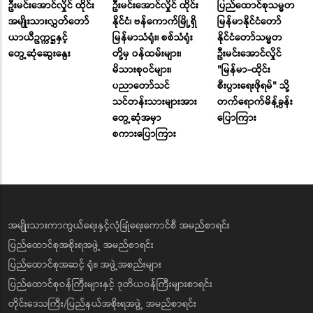
ဦးမင်းအောင်လှိုင် ထိုင်း
ဦးမင်းအောင်လှိုင် ထိုင်း
ပြည်ထောင်စုသမ္မတ
အမျိုးသားလွှတ်တော်
နိုင်ငံ၊ ဗန်ကောက်မြို့ရှိ
မြန်မာနိုင်ငံတော်
ယာယီဥက္ကဋ္ဌနှင့်
မြန်မာသံရုံး၊ စစ်သံရုံး
နိုင်ငံတော်သမ္မတ
တွေ့ဆုံဆွေးနွေး
တို့မှ ဝန်ထမ်းများ၊
ဦးမင်းအောင်လှိုင်
မိသားစုဝင်များ၊
"မြန်မာ-ထိုင်း
ပညာတော်သင်
စီးပွားရေးဖိုရမ်" သို့
သင်တန်းသားများအား
တက်ရောက်မိန့်ခွန်း
တွေ့ဆုံအမှာ
ပြောကြား
စကားပြောကြား
အမျိုးသားကာကွယ်ရေးနှင့်လုံခြုံရေးကောင်စီ အမည်စာရင်း
ပြည်ထောင်စုအစိုးရအဖွဲ့ အမည်စာရင်း
ပြည်ထောင်စုအဆင့် ရုံး၊ အဖွဲ့အစည်းများ
ပြည်ထောင်စုဝန်ကြီးများနှင့် ဒုတိယဝန်ကြီးများစာရင်း
တိုင်းဒေသကြီး/ပြည်နယ်အစိုးရအဖွဲ့ အမည်စာရင်း