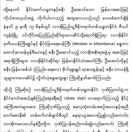
ထို့နောက် နိုင်ငံတော်သမ္မတ
နှင့်ဇနီး
ဦးဆောင်သော မြန်မာအဆင့်မြင့်
ကိုယ်စားလှယ်
အဖွ
ဲ့
လိုက်ပါလာသည့် အထူး
လ
ေယာဉ်
သ
ည်
ဒေသစံတော်ချိန်
နံနက် ၉ နာရီ ၁၅ မိနစ်တွင် လာအိုပြည်သူ့ဒီမိုကရက်တစ်သမ္မတနိုင်ငံ၊ ဗီယင်
ကျန်းမြို့၊ ဝပ်တိုင်းအပြည်ပြည်ဆိုင်ရာလေဆိပ်သို့ရောက်ရှိကြရာ လာအိုနိုင်ငံ
ဒုတိယဝန်ကြီးချုပ်နှင့် နိုင်ငံခြားရေးဝန်ကြီး
(Minister in Attendance) မစ္စတာ
ထောင်ဆာဗန်ဖုန်ဗီဟေး
နှင့် ဇနီး ဦးဆောင်သည့် လာအိုအစိုးရအဖွဲ့မှ အဆင့်မြင့်
အရာရှိကြီးများ၊ လာအိုနိုင်ငံဆိုင်ရာ မြန်မာနိုင်ငံသံအမတ်ကြီး ဦးအောင်ကိုနှင့်
ဇနီး၊ မြန်မာစစ်သံ
(
ကြည်း၊ ရေ၊လေ
)
ဗိုလ်မှူးချုပ် ရာဇာထွန်းနှင့် ဇနီး၊ တာဝန်ရှိ
သူများကလေဆိပ်၌ လှိုက်လှဲနွေးထွေးစွာ ကြိုဆိုနှုတ်ဆက်ကြသည်။
ထိုသို့ ကြိုဆိုစဉ် လာအိုပြည်သူ့ဒီမိုကရက်တစ်သမ္မတနိုင်ငံ ဂုဏ်ပြုတပ်ဖွဲ့
က
နိုင်ငံတော်အဆင့်ချစ်ကြည်ရေးခရီးစဉ်
(State Visit)
လာရောက်ကြသည့် နိုင်ငံ့
အကြီးအကဲများအား ကြိုဆိုဂုဏ်ပြုသည့် ဓလေ့ထုံးတမ်း
အ
စဉ်
အ
လာနှင့်အညီ
ကော်ဇောနီ၏ တစ်ဖက်တစ်ချက်စီတွင် နေရာယူအလေးပြု၍လည်းကောင်း၊
လာအိုကလေးငယ်နှစ်ဦးတို့က ဂုဏ်ပြုပန်းစည်းကမ်း၍လည်းကောင်း ကြိုဆို