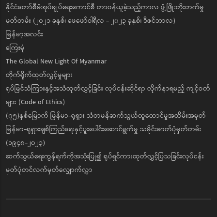
နိုင်ငံတော်စီမံအုပ်ချုပ်ရေးကောင်စီ တာဝန်ယူခဲ့သည့်ကာလ ဖွံ့ဖြိုးတိုးတက်မှု
မှတ်တမ်း (၂၀၂၁ ခုနှစ်၊ ဖေဖော်ဝါရီလ - ၂၀၂၃ ခုနှစ်၊ ဒီဇင်ဘာလ)
မြန်မာ့အလင်း
ကြေးမုံ
The Global New Light Of Myanmar
တိုက်ရိုက်ထုတ်လွှင့်မှုများ
ရုပ်မြင်သံကြားနှင့်အသံထုတ်လွှင့်ခြင်း လုပ်ငန်းဆိုင်ရာ လိုက်နာရမည့် ကျင့်ဝတ်
များ (Code of Ethics)
(၇၅)နှစ်မြောက် မြန်မာ-ရုရှား သံတမန်ဆက်သွယ်ထူထောင်မှုအထိမ်းအမှတ်
မြန်မာ-ရုရှားချစ်ကြည်ရေးနှင့်ပူးပေါင်းဆောင်ရွက်မှု သမိုင်းဓာတ်ပုံမှတ်တမ်း
(၁၉၄၈-၂၀၂၃)
ဆက်သွယ်ရေးကွန်ရက်ကိုအသုံးပြု၍ ရုပ်ရှင်ကားထုတ်လွှင့်ပြသခြင်းလုပ်ငန်း
မှတ်ပုံတင်လက်မှတ်လျှောက်လွှာ