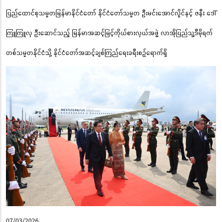
ပြည်ထောင်စုသမ္မတမြန်မာနိုင်ငံတော် နိုင်ငံတော်သမ္မတ ဦးမင်းအောင်လှိုင်နှင့် ဇနီး ဒေါ်
ကြူကြူလှ ဦးဆောင်သည့် မြန်မာအဆင့်မြင့်ကိုယ်စားလှယ်အဖွဲ့ လာအိုပြည်သူ့ဒီမိုရက်
တစ်သမ္မတနိုင်ငံသို့ နိုင်ငံတော်အဆင့်ချစ်ကြည်ရေးခရီးစဉ်ရောက်ရှိ
07/03/2026