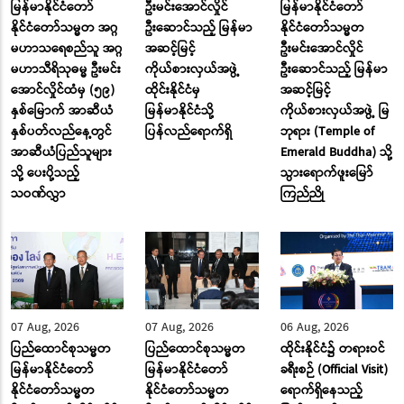
မြန်မာနိုင်ငံတော်
ဦးမင်းအောင်လှိုင်
မြန်မာနိုင်ငံတော်
နိုင်ငံတော်သမ္မတ အဂ္ဂ
ဦးဆောင်သည့် မြန်မာ
နိုင်ငံတော်သမ္မတ
မဟာသရေစည်သူ အဂ္ဂ
အဆင့်မြင့်
ဦးမင်းအောင်လှိုင်
မဟာသီရိသုဓမ္မ ဦးမင်း
ကိုယ်စားလှယ်အဖွဲ့
ဦးဆောင်သည့် မြန်မာ
အောင်လှိုင်ထံမှ (၅၉)
ထိုင်းနိုင်ငံမှ
အဆင့်မြင့်
နှစ်မြောက် အာဆီယံ
မြန်မာနိုင်ငံသို့
ကိုယ်စားလှယ်အဖွဲ့ မြ
နှစ်ပတ်လည်နေ့တွင်
ပြန်လည်ရောက်ရှိ
ဘုရား (Temple of
အာဆီယံပြည်သူများ
Emerald Buddha) သို့
သို့ ပေးပို့သည့်
သွားရောက်ဖူးမြော်
သဝဏ်လွှာ
ကြည်ညို
07 Aug, 2026
07 Aug, 2026
06 Aug, 2026
ပြည်ထောင်စုသမ္မတ
ပြည်ထောင်စုသမ္မတ
ထိုင်းနိုင်ငံ၌ တရားဝင်
မြန်မာနိုင်ငံတော်
မြန်မာနိုင်ငံတော်
ခရီးစဉ် (Official Visit)
နိုင်ငံတော်သမ္မတ
နိုင်ငံတော်သမ္မတ
ရောက်ရှိနေသည့်