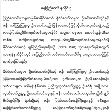
နေပြည်တော်
ဇူလိုင် ၃
ပြည်ထောင်စုသမ္မတမြန်မာနိုင်ငံတော် နိုင်ငံတော်သမ္မတ ဦးမင်းအောင်လှိုင်
နှင့်
ဇနီး ဒေါ်ကြူကြူလှ ဦးဆောင်သည့် မြန်မာအဆင့်မြင့်ကိုယ်စားလှယ်အဖွဲ့
သည်
လာအိုပြည်သူ့ဒီမိုကရက်တစ်သမ္မတနိုင်ငံ သမ္မတ မစ္စတာ ထောင်လွန်းဆီဆု
လစ်၏ ဖိတ်ကြားချက်အရ
လာအိုပြည်သူ့ဒီမိုကရက်တစ်သမ္မတနိုင်ငံသို့
နိုင်ငံတော်အဆင့် ချစ်ကြည်ရေးခရီးစဉ်
(State Visit)
သွားရောက်ရန်အတွက်
ယနေ့နံနက်ပိုင်းတွင် နေပြည်တော်၊ တပ်မတော်လေဆိပ်မှ အထူးလေယာဉ်ဖြင့်
ထွက်ခွာကြသည်။
နိုင်ငံတော်သမ္မတ ဦးမင်းအောင်လှိုင်နှင့် ဇနီး ဒေါ်ကြူကြူလှ ဦးဆောင်သည့်
မြန်မာအဆင့်မြင့်ကိုယ်စားလှယ်အဖွဲ့အား ဒုတိယသမ္မတ ဦးညိုစောနှင့်ဇနီး
၊
ဒုတိယသမ္မတ ဒေါ်နန်းနီနီအေး၊ ပြည်သူ့လွှတ်တော်ဥက္ကဋ္ဌ ဦးခင်ရီ၊ အမျိုးသား
လွှတ်တော်ဥက္ကဋ္ဌ ဦးအောင်လင်းဒွေးနှင့် ဇနီး၊ တပ်မတော်ကာကွယ်ရေးဦးစီးချုပ်
ဗိုလ်ချုပ်ကြီး ရဲဝင်းဦးနှင့် ဇနီး
၊
ပြည်ထောင်စုဝန်ကြီးများနှင့် ဇနီးများ၊
နေပြည်တော်ကောင်စီဥက္ကဋ္ဌ၊ နေပြည်တော်တိုင်းစစ်ဌာနချုပ်တိုင်းမှူးနှင့်