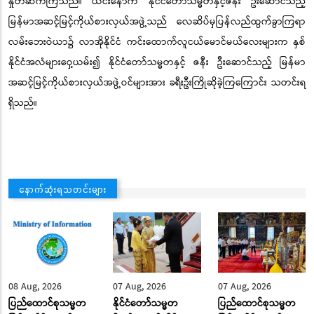
နှုတ်ဆက်ကြသည်။ ယင်းနောက် နိုင်ငံတော်သမ္မတနှင့်ဇနီး ဦးဆောင်သည့်
မြန်မာအဆင့်မြင့်ကိုယ်စားလှယ်အဖွဲ့သည် လေဆိပ်မှပြန်လည်ထွက်ခွာကြရာ
လမ်းဘေးဝဲယာ၌ လာအိုနိုင်ငံ ကင်းထောက်လူငယ်မောင်မယ်လေးများက နှစ်
နိုင်ငံအလံများဝှေ့ယမ်း၍ နိုင်ငံတော်သမ္မတနှင့် ဇနီး ဦးဆောင်သည့် မြန်မာ
အဆင့်မြင့်ကိုယ်စားလှယ်အဖွဲ့ဝင်များအား ခရီးဦးကြိုဆိုခဲ့ကြကြောင်း သတင်းရ
ရှိသည်။
နောက်ဆုံးရသတင်းများ
08 Aug, 2026
07 Aug, 2026
07 Aug, 2026
ပြည်ထောင်စုသမ္မတ
နိုင်ငံတော်သမ္မတ
ပြည်ထောင်စုသမ္မတ