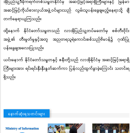
အိုပြည်သူ့ဒီမိုကရက်တစ်သမ္မတနိုင်ငံမှ အဆင့်မြင့်အရာရှိကြီးများနှင့် မြန်မာ
အဆင့်မြင့်ကိုယ်စားလှယ်အဖွဲ့ဝင်များသည် လွမ်းသူပန်းခွေချမည့်နေရာသို့ ချီ
တက်
နေရာယူ
ကြသည်။
ထို့နောက် နိုင်ငံတော်သမ္မတသည် လာအိုပြည်သူ့တပ်မတော်မှ စစ်တီးဝိုင်း
အဖွဲ့၏ တီးမှုတ်မှုနှင့်အတူ အညတရသူရဲကောင်းစစ်သည်ဗိမာန်၌ ဂုဏ်ပြု
ပန်းခွေချအလေးပြုသည်။
ယင်းနောက် နိုင်ငံတော်သမ္မတနှင့် ဇနီးတို့သည် လာအိုနိုင်ငံမှ အဆင့်မြင့်အရာရှိ
ကြီးများအား ရင်းရင်းနှီးနှီးနှုတ်ဆက်ကာ ပြန်လည်ထွက်ခွာခဲ့ကြောင်း သတင်းရ
ရှိသည်။
နောက်ဆုံးရသတင်းများ