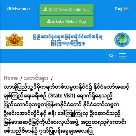
Skip
Myanmar
English
to
MOI News Mobile App
main
mTube Mobile App
content
Home
သတင်းများ
/
/
Breadcrumb
လာအိုပြည်သူ့ဒီမိုကရက်တစ်သမ္မတနိုင်ငံ၌ နိုင်ငံတော်အဆင့်
ချစ်ကြည်ရေးခရီးစဉ် (State Visit) ရောက်ရှိနေသည့်
ပြည်ထောင်စုသမ္မတမြန်မာနိုင်ငံတော် နိုင်ငံတော်သမ္မတ
ဦးမင်းအောင်လှိုင်နှင့် ဇနီး ဒေါ်ကြူကြူလှ ဦးဆောင်သည့်
မြန်မာအဆင့်မြင့်ကိုယ်စားလှယ်အဖွဲ့ အညတရသူရဲကောင်း
စစ်သည်ဗိမာန်၌ ဂုဏ်ပြုပန်းခွေချအလေးပြု