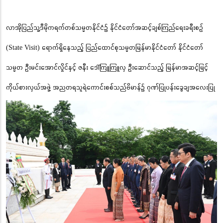
လာအိုပြည်သူ့ဒီမိုကရက်တစ်သမ္မတနိုင်ငံ၌ နိုင်ငံတော်အဆင့်ချစ်ကြည်ရေးခရီးစဉ်
(State Visit) ရောက်ရှိနေသည့် ပြည်ထောင်စုသမ္မတမြန်မာနိုင်ငံတော် နိုင်ငံတော်
သမ္မတ ဦးမင်းအောင်လှိုင်နှင့် ဇနီး ဒေါ်ကြူကြူလှ ဦးဆောင်သည့် မြန်မာအဆင့်မြင့်
ကိုယ်စားလှယ်အဖွဲ့ အညတရသူရဲကောင်းစစ်သည်ဗိမာန်၌ ဂုဏ်ပြုပန်းခွေချအလေးပြု