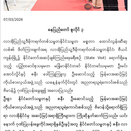
07/03/2026
နေပြည်တော်
ဇူလိုင် ၃
လာအိုပြည်သူ့ဒီမိုကရက်တစ်သမ္မတနိုင်ငံသမ္မတ
မစ္စတာ ထောင်လွန်းဆီဆု
လစ်
၏ ဖိတ်ကြားချက်အရ
လာအိုပြည်သူ့ဒီမိုကရက်တစ်သမ္မတ
နိုင်ငံ၊ ဗီယင်
ကျန်းမြို့
၌
နိုင်ငံတော်အဆင့်ချစ်ကြည်ရေးခရီးစဉ်
(State Visit) ရောက်ရှိနေ
သည့်
ပြည်ထောင်စုသမ္မတ မြန်မာနိုင်ငံတော် နိုင်ငံတော်သမ္မတ ဦး
မင်း
အောင်လှိုင်
နှင့် ဇနီး ဒေါ်ကြူကြူလှ
ဦးဆောင်သည့် မြန်မာအဆင့်မြင့်
ကိုယ်စားလှယ်အဖွဲ့သည် ယနေ့နံနက်ပိုင်းတွင် အညတရသူရဲကောင်းစစ်သည်
ဗိမာန်၌ ဂုဏ်ပြုပန်းခွေချ၍ အလေးပြုသည်။
ဦးစွာ နိုင်ငံတော်သမ္မတနှင့် ဇနီး
ဦးဆောင်သည့် မြန်မာအဆင့်မြင့်
ကိုယ်စားလှယ်အဖွဲ့သည် အညတရသူရဲကောင်းစစ်သည် ဗိမာန်သို့ရောက်ရှိကြ
ရာ လာအိုနိုင်ငံမှ အဆင့်မြင့်အရာရှိကြီးများက ကြိုဆိုနှုတ်ဆက်ကြသည်။ ယင်း
နောက် ဂုဏ်ပြုပန်းခွေကိုင်အရာရှိနှစ်ဦး
နှင့်အတူ
နိုင်ငံတော်သမ္မတနှင့် ဇနီး
၊
လာ