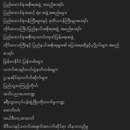
ပြည်ထောင်စုအစိုးရအဖွဲ့ အမည်စာရင်း
ပြည်ထောင်စုအဆင့် ရုံး၊ အဖွဲ့အစည်းများ
ပြည်ထောင်စုဝန်ကြီးများနှင့် ဒုတိယဝန်ကြီးများစာရင်း
တိုင်းဒေသကြီး/ပြည်နယ်အစိုးရအဖွဲ့ အမည်စာရင်း
ပြည်ထောင်စုအစိုးရသတင်းထုတ်ပြန်ရေးအဖွဲ့
တိုင်းဒေသကြီးနှင့် ပြည်နယ်အစိုးရများ၏ ပြောရေးဆိုခွင့်ပုဂ္ဂိုလ်များ အမည်
စာရင်း
မြန်မာနိုင်ငံ ပြန်တမ်းများ
သတင်းစာရှင်းလင်းပွဲမှတ်တမ်းများ
ဌာနဆိုင်ရာဝက်ဘ်ဆိုက်များ
ပြည်သူ့စာကြည့်တိုက်
အသိပညာပေးကဏ္ဍ
ခရီးသွားလုပ်ငန်းဖွံ့ဖြိုးတိုးတက်မှုကဏ္ဍ
ဆောင်းပါး
အယ်ဒီတာ့အာဘော်
မီဒီယာနှင့်သတင်းအချက်အလက်ဆိုင်ရာ သိနားလည်မှု