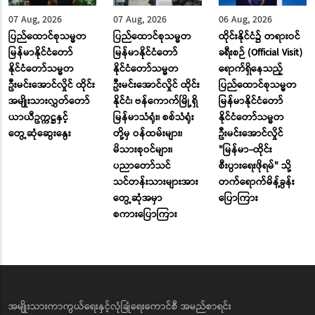
07 Aug, 2026
07 Aug, 2026
06 Aug, 2026
ပြည်ထောင်စုသမ္မတ
ပြည်ထောင်စုသမ္မတ
ထိုင်းနိုင်ငံ၌ တရားဝင်
မြန်မာနိုင်ငံတော်
မြန်မာနိုင်ငံတော်
ခရီးစဉ် (Official Visit)
နိုင်ငံတော်သမ္မတ
နိုင်ငံတော်သမ္မတ
ရောက်ရှိနေသည့်
ဦးမင်းအောင်လှိုင် ထိုင်း
ဦးမင်းအောင်လှိုင် ထိုင်း
ပြည်ထောင်စုသမ္မတ
အမျိုးသားလွှတ်တော်
နိုင်ငံ၊ ဗန်ကောက်မြို့ရှိ
မြန်မာနိုင်ငံတော်
ယာယီဥက္ကဋ္ဌနှင့်
မြန်မာသံရုံး၊ စစ်သံရုံး
နိုင်ငံတော်သမ္မတ
တွေ့ဆုံဆွေးနွေး
တို့မှ ဝန်ထမ်းများ၊
ဦးမင်းအောင်လှိုင်
မိသားစုဝင်များ၊
"မြန်မာ-ထိုင်း
ပညာတော်သင်
စီးပွားရေးဖိုရမ်" သို့
သင်တန်းသားများအား
တက်ရောက်မိန့်ခွန်း
တွေ့ဆုံအမှာ
ပြောကြား
စကားပြောကြား
အမျိုးသားကာကွယ်ရေးနှင့်လုံခြုံရေးကောင်စီ အမည်စာရင်း