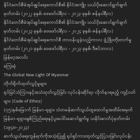
နိုင်ငံတော်စီမံအုပ်ချုပ်ရေးကောင်စီ၏ နိုင်ငံအကျိုး သယ်ပိုးဆောင်ရွက်ချက်
မှတ်တမ်း (၂၀၂၂ ခုနှစ်၊ ဖေဖော်ဝါရီလ - ၂၀၂၃ ခုနှစ်၊ ဇန်နဝါရီလ)
နိုင်ငံတော်စီမံအုပ်ချုပ်ရေးကောင်စီ၏ နိုင်ငံအကျိုး သယ်ပိုးဆောင်ရွက်ချက်
မှတ်တမ်း (၂၀၂၃ ခုနှစ်၊ ဖေဖော်ဝါရီလ - ၂၀၂၄ ခုနှစ်၊ ဇန်နဝါရီလ)
နိုင်ငံတော်စီမံအုပ်ချုပ်ရေးကောင်စီ တာဝန်ယူခဲ့သည့်ကာလ ဖွံ့ဖြိုးတိုးတက်မှု
မှတ်တမ်း (၂၀၂၁ ခုနှစ်၊ ဖေဖော်ဝါရီလ - ၂၀၂၃ ခုနှစ်၊ ဒီဇင်ဘာလ)
မြန်မာ့အလင်း
ကြေးမုံ
The Global New Light Of Myanmar
တိုက်ရိုက်ထုတ်လွှင့်မှုများ
ရုပ်မြင်သံကြားနှင့်အသံထုတ်လွှင့်ခြင်း လုပ်ငန်းဆိုင်ရာ လိုက်နာရမည့် ကျင့်ဝတ်
များ (Code of Ethics)
(၇၅)နှစ်မြောက် မြန်မာ-ရုရှား သံတမန်ဆက်သွယ်ထူထောင်မှုအထိမ်းအမှတ်
မြန်မာ-ရုရှားချစ်ကြည်ရေးနှင့်ပူးပေါင်းဆောင်ရွက်မှု သမိုင်းဓာတ်ပုံမှတ်တမ်း
(၁၉၄၈-၂၀၂၃)
ဆက်သွယ်ရေးကွန်ရက်ကိုအသုံးပြု၍ ရုပ်ရှင်ကားထုတ်လွှင့်ပြသခြင်းလုပ်ငန်း