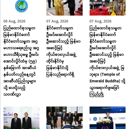
08 Aug, 2026
07 Aug, 2026
07 Aug, 2026
ပြည်ထောင်စုသမ္မတ
နိုင်ငံတော်သမ္မတ
ပြည်ထောင်စုသမ္မတ
မြန်မာနိုင်ငံတော်
ဦးမင်းအောင်လှိုင်
မြန်မာနိုင်ငံတော်
နိုင်ငံတော်သမ္မတ အဂ္ဂ
ဦးဆောင်သည့် မြန်မာ
နိုင်ငံတော်သမ္မတ
မဟာသရေစည်သူ အဂ္ဂ
အဆင့်မြင့်
ဦးမင်းအောင်လှိုင်
မဟာသီရိသုဓမ္မ ဦးမင်း
ကိုယ်စားလှယ်အဖွဲ့
ဦးဆောင်သည့် မြန်မာ
အောင်လှိုင်ထံမှ (၅၉)
ထိုင်းနိုင်ငံမှ
အဆင့်မြင့်
နှစ်မြောက် အာဆီယံ
မြန်မာနိုင်ငံသို့
ကိုယ်စားလှယ်အဖွဲ့ မြ
နှစ်ပတ်လည်နေ့တွင်
ပြန်လည်ရောက်ရှိ
ဘုရား (Temple of
အာဆီယံပြည်သူများ
Emerald Buddha) သို့
သို့ ပေးပို့သည့်
သွားရောက်ဖူးမြော်
သဝဏ်လွှာ
ကြည်ညို