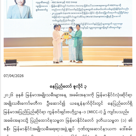
07/04/2026
နေပြည်တော် ဇူလိုင် ၃
၂၀၂၆ ခုနှစ် မြန်မာအမျိုးသမီးများနေ့ အခမ်းအနားကို မြန်မာနိုင်ငံလုံးဆိုင်ရာ
အမျိုးသမီးကော်မတီက ဦးဆောင်၍ ယနေ့နံနက်ပိုင်းတွင် နေပြည်တော်ရှိ
မြန်မာအပြည်ပြည်ဆိုင်ရာ ကွန်ဗင်းရှင်းဗဟိုဌာန-၁ (MICC-I) ၌ ကျင်းပသည်။
အခမ်းအနားသို့ ပြည်ထောင်စုသမ္မတ မြန်မာနိုင်ငံတော် ဒုတိယသမ္မတ (၁) ၏
ဇနီး မြန်မာနိုင်ငံအမျိုးသမီးရေးရာအဖွဲ့ချုပ် ဂုဏ်ထူးဆောင်နာယက ဒေါ်စမ်း