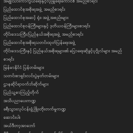
အမျိုးသားကာကွယ်ရေးနှင့်လုံခြုံရေးကောင်စီ အမည်စာရင်း
ပြည်ထောင်စုအစိုးရအဖွဲ့ အမည်စာရင်း
ပြည်ထောင်စုအဆင့် ရုံး၊ အဖွဲ့အစည်းများ
ပြည်ထောင်စုဝန်ကြီးများနှင့် ဒုတိယဝန်ကြီးများစာရင်း
တိုင်းဒေသကြီး/ပြည်နယ်အစိုးရအဖွဲ့ အမည်စာရင်း
ပြည်ထောင်စုအစိုးရသတင်းထုတ်ပြန်ရေးအဖွဲ့
တိုင်းဒေသကြီးနှင့် ပြည်နယ်အစိုးရများ၏ ပြောရေးဆိုခွင့်ပုဂ္ဂိုလ်များ အမည်
စာရင်း
မြန်မာနိုင်ငံ ပြန်တမ်းများ
သတင်းစာရှင်းလင်းပွဲမှတ်တမ်းများ
ဌာနဆိုင်ရာဝက်ဘ်ဆိုက်များ
ပြည်သူ့စာကြည့်တိုက်
အသိပညာပေးကဏ္ဍ
ခရီးသွားလုပ်ငန်းဖွံ့ဖြိုးတိုးတက်မှုကဏ္ဍ
ဆောင်းပါး
အယ်ဒီတာ့အာဘော်