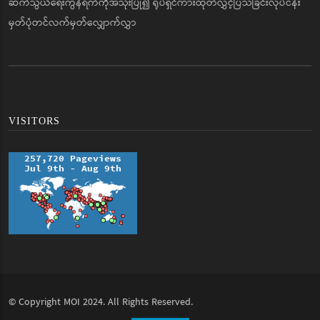
ဆက်သွယ်ရေးကွန်ရက်ကိုအသုံးပြု၍ ရုပ်ရှင်ကားထုတ်လွှင့်ပြသခြင်းလုပ်ငန်း
မှတ်ပုံတင်လက်မှတ်လျှောက်လွှာ
VISITORS
© Copyright
MOI
2024. All Rights Reserved.