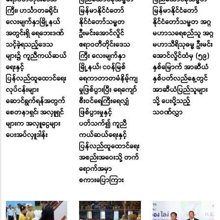
ကြီး၊ ဟင်္သာတခရိုင်၊
မြန်မာနိုင်ငံတော်
မြန်မာနိုင်ငံတော်
လေးမျက်နှာမြို့နယ်
နိုင်ငံတော်သမ္မတ
နိုင်ငံတော်သမ္မတ အဂ္ဂ
အတွင်းရှိ ရေဘေးဒဏ်
ဦးမင်းအောင်လှိုင်
မဟာသရေစည်သူ အဂ္ဂ
သင့်ခဲ့ရသည့်ဒေသ
ဧရာဝတီတိုင်းဒေသ
မဟာသီရိသုဓမ္မ ဦးမင်း
များ၌ ကူညီကယ်ဆယ်
ကြီး လေးမျက်နှာ
အောင်လှိုင်ထံမှ (၅၉)
ရေးနှင့်
မြို့နယ်၊ ငဝန်မြစ်
နှစ်မြောက် အာဆီယံ
ပြန်လည်ထူထောင်ရေး
ရေကာတာတမံနိမ့်ကျ
နှစ်ပတ်လည်နေ့တွင်
လုပ်ငန်းများ
မှုဖြစ်ပွားပြီး ရေကျော်
အာဆီယံပြည်သူများ
ဆောင်ရွက်ရန်အတွက်
စီးဝင်ရေကြီးရေလျှံ
သို့ ပေးပို့သည့်
စေတနာရှင်၊ အလှူရှင်
ဖြစ်ပွားမှုနှင့်
သဝဏ်လွှာ
များက အလှူငွေများ
ပတ်သက်၍ ကူညီ
ပေးအပ်လှူဒါန်း
ကယ်ဆယ်ရေးနှင့်
ပြန်လည်ထူထောင်ရေး
အစည်းအဝေးသို့ တက်
ရောက်အမှာ
စကားပြောကြား