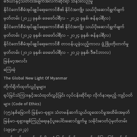
မီဒီယာနှင့်သတင်းအချက်အလက်ဆိုင်ရာ သိနားလည်မှု
နိုင်ငံတော်စီမံအုပ်ချုပ်ရေးကောင်စီ၏ နိုင်ငံအကျိုး သယ်ပိုးဆောင်ရွက်ချက်
မှတ်တမ်း (၂၀၂၂ ခုနှစ်၊ ဖေဖော်ဝါရီလ - ၂၀၂၃ ခုနှစ်၊ ဇန်နဝါရီလ)
နိုင်ငံတော်စီမံအုပ်ချုပ်ရေးကောင်စီ၏ နိုင်ငံအကျိုး သယ်ပိုးဆောင်ရွက်ချက်
မှတ်တမ်း (၂၀၂၃ ခုနှစ်၊ ဖေဖော်ဝါရီလ - ၂၀၂၄ ခုနှစ်၊ ဇန်နဝါရီလ)
နိုင်ငံတော်စီမံအုပ်ချုပ်ရေးကောင်စီ တာဝန်ယူခဲ့သည့်ကာလ ဖွံ့ဖြိုးတိုးတက်မှု
မှတ်တမ်း (၂၀၂၁ ခုနှစ်၊ ဖေဖော်ဝါရီလ - ၂၀၂၃ ခုနှစ်၊ ဒီဇင်ဘာလ)
မြန်မာ့အလင်း
ကြေးမုံ
The Global New Light Of Myanmar
တိုက်ရိုက်ထုတ်လွှင့်မှုများ
ရုပ်မြင်သံကြားနှင့်အသံထုတ်လွှင့်ခြင်း လုပ်ငန်းဆိုင်ရာ လိုက်နာရမည့် ကျင့်ဝတ်
များ (Code of Ethics)
(၇၅)နှစ်မြောက် မြန်မာ-ရုရှား သံတမန်ဆက်သွယ်ထူထောင်မှုအထိမ်းအမှတ်
မြန်မာ-ရုရှားချစ်ကြည်ရေးနှင့်ပူးပေါင်းဆောင်ရွက်မှု သမိုင်းဓာတ်ပုံမှတ်တမ်း
(၁၉၄၈-၂၀၂၃)