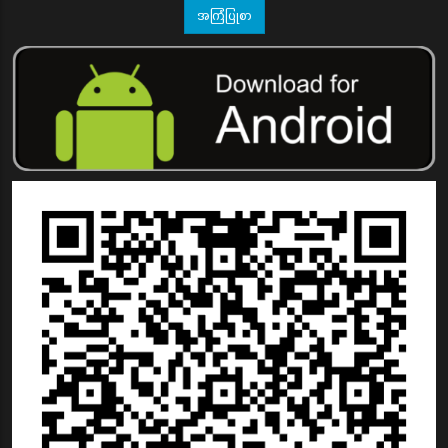
အကြံပြုစာ