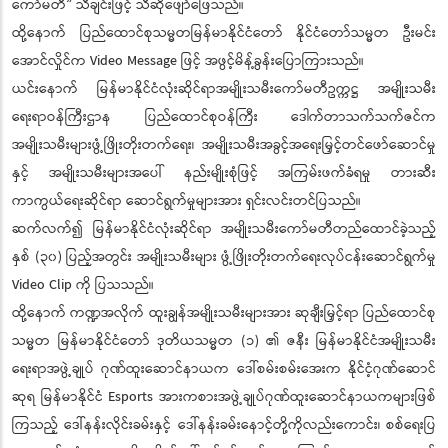
ကော်မတီ” သီချင်းဖြင့် သီဆိုဖျော်ဖြေသည်။
ထို့နောက် ပြည်ထောင်စုသမ္မတမြန်မာနိုင်ငံတော် နိုင်ငံတော်သမ္မတ ဦးမင်း
အောင်လှိုင်က Video Message ဖြင့် အဖွင့်မိန့်ခွန်းပြောကြားသည်။
ယင်းနောက် မြန်မာနိုင်ငံလုံးဆိုင်ရာအမျိုးသမီးကော်မတီဥက္ကဋ္ဌ အမျိုးသမီး
ရေးရာဝန်ကြီးဌာန ပြည်ထောင်စုဝန်ကြီး ဒေါက်တာသက်သက်ဇင်က
အမျိုးသမီးများဖွံ့ဖြိုးတိုးတက်ရေး၊ အမျိုးသမီးအခွင့်အရေးမြှင့်တင်ဖော်ဆောင်မှု
နှင့် အမျိုးသမီးများအပေါ် နည်းမျိုးစုံဖြင့် အကြမ်းဖက်ခံရမှု တားဆီး
ကာကွယ်ရေးဆိုင်ရာ ဆောင်ရွက်မှုများအား ရှင်းလင်းတင်ပြသည်။
ဆက်လက်၍ မြန်မာနိုင်ငံလုံးဆိုင်ရာ အမျိုးသမီးကော်မတီတည်ထောင်ခဲ့သည့်
နှစ် (၃၀) ပြည့်အတွင်း အမျိုးသမီးများ ဖွံ့ဖြိုးတိုးတက်ရေးလုပ်ငန်းဆောင်ရွက်မှု
Video Clip ကို ပြသသည်။
ထို့နောက် ကဏ္ဍအလိုက် ထူးချွန်အမျိုးသမီးများအား ဆုချီးမြှင့်ရာ ပြည်ထောင်စု
သမ္မတ မြန်မာနိုင်ငံတော် ဒုတိယသမ္မတ (၁) ၏ ဇနီး မြန်မာနိုင်ငံအမျိုးသမီး
ရေးရာအဖွဲ့ချုပ် ဂုဏ်ထူးဆောင်နာယက ဒေါ်စမ်းစမ်းအေးက နိုင်ငံ့ဂုဏ်ဆောင်
ဆုရ မြန်မာနိုင်ငံ Esports အားကစားအဖွဲ့ချုပ်ဂုဏ်ထူးဆောင်နာယကများဖြစ်
ကြသည့် ဒေါ်နန်းလိုင်းခမ်းနှင့် ဒေါ်နန်းခမ်းနောင့်တို့ကိုလည်းကောင်း၊ စစ်ရေးပြ