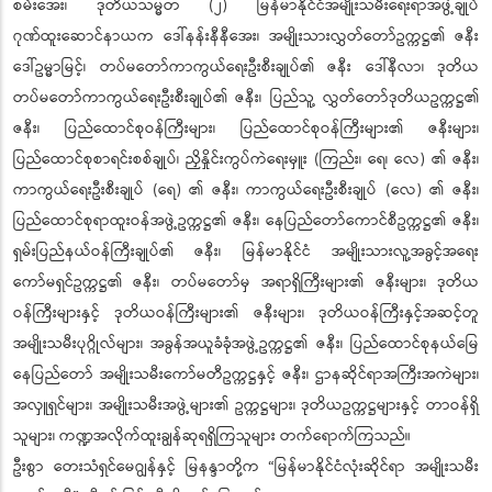
စမ်းအေး၊ ဒုတိယသမ္မတ (၂) မြန်မာနိုင်ငံအမျိုးသမီးရေးရာအဖွဲ့ချုပ်
ဂုဏ်ထူးဆောင်နာယက ဒေါ်နန်းနီနီအေး၊ အမျိုးသားလွှတ်တော်ဥက္ကဋ္ဌ၏ ဇနီး
ဒေါ်ဥမ္မာမြင့်၊ တပ်မတော်ကာကွယ်ရေးဦးစီးချုပ်၏ ဇနီး ဒေါ်နီလာ၊ ဒုတိယ
တပ်မတော်ကာကွယ်ရေးဦးစီးချုပ်၏ ဇနီး၊ ပြည်သူ့ လွှတ်တော်ဒုတိယဥက္ကဋ္ဌ၏
ဇနီး၊ ပြည်ထောင်စုဝန်ကြီးများ၊ ပြည်ထောင်စုဝန်ကြီးများ၏ ဇနီးများ၊
ပြည်ထောင်စုစာရင်းစစ်ချုပ်၊ ညှိနှိုင်းကွပ်ကဲရေးမှူး (ကြည်း၊ ရေ၊ လေ) ၏ ဇနီး၊
ကာကွယ်ရေးဦးစီးချုပ် (ရေ) ၏ ဇနီး၊ ကာကွယ်ရေးဦးစီးချုပ် (လေ) ၏ ဇနီး၊
ပြည်ထောင်စုရာထူးဝန်အဖွဲ့ဥက္ကဋ္ဌ၏ ဇနီး၊ နေပြည်တော်ကောင်စီဥက္ကဋ္ဌ၏ ဇနီး၊
ရှမ်းပြည်နယ်ဝန်ကြီးချုပ်၏ ဇနီး၊ မြန်မာနိုင်ငံ အမျိုးသားလူ့အခွင့်အရေး
ကော်မရှင်ဥက္ကဋ္ဌ၏ ဇနီး၊ တပ်မတော်မှ အရာရှိကြီးများ၏ ဇနီးများ၊ ဒုတိယ
ဝန်ကြီးများနှင့် ဒုတိယဝန်ကြီးများ၏ ဇနီးများ၊ ဒုတိယဝန်ကြီးနှင့်အဆင့်တူ
အမျိုးသမီးပုဂ္ဂိုလ်များ၊ အခွန်အယူခံခုံအဖွဲ့ဥက္ကဋ္ဌ၏ ဇနီး၊ ပြည်ထောင်စုနယ်မြေ
နေပြည်တော် အမျိုးသမီးကော်မတီဥက္ကဋ္ဌနှင့် ဇနီး၊ ဌာနဆိုင်ရာအကြီးအကဲများ၊
အလှူရှင်များ၊ အမျိုးသမီးအဖွဲ့များ၏ ဥက္ကဋ္ဌများ၊ ဒုတိယဥက္ကဋ္ဌများနှင့် တာဝန်ရှိ
သူများ၊ ကဏ္ဍအလိုက်ထူးချွန်ဆုရရှိကြသူများ တက်ရောက်ကြသည်။
ဦးစွာ တေးသံရှင်မေဂျွန်နှင့် မြနန္ဒာတို့က “မြန်မာနိုင်ငံလုံးဆိုင်ရာ အမျိုးသမီး