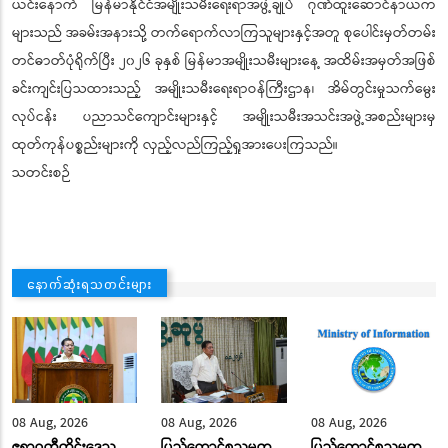
ယင်းနောက် မြန်မာနိုင်ငံအမျိုးသမီးရေးရာအဖွဲ့ချုပ် ဂုဏ်ထူးဆောင်နာယက
များသည် အခမ်းအနားသို့ တက်ရောက်လာကြသူများနှင့်အတူ စုပေါင်းမှတ်တမ်း
တင်ဓာတ်ပုံရိုက်ပြီး ၂၀၂၆ ခုနှစ် မြန်မာအမျိုးသမီးများနေ့ အထိမ်းအမှတ်အဖြစ်
ခင်းကျင်းပြသထားသည့် အမျိုးသမီးရေးရာဝန်ကြီးဌာန၊ အိမ်တွင်းမှုသက်မွေး
လုပ်ငန်း ပညာသင်ကျောင်းများနှင့် အမျိုးသမီးအသင်းအဖွဲ့အစည်းများမှ
ထုတ်ကုန်ပစ္စည်းများကို လှည့်လည်ကြည့်ရှုအားပေးကြသည်။
သတင်းစဉ်
နောက်ဆုံးရသတင်းများ
08 Aug, 2026
08 Aug, 2026
08 Aug, 2026
ဧရာဝတီတိုင်းဒေသ
ပြည်ထောင်စုသမ္မတ
ပြည်ထောင်စုသမ္မတ