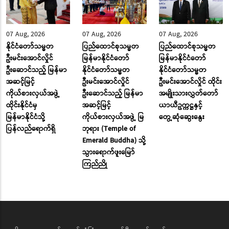
07 Aug, 2026
07 Aug, 2026
07 Aug, 2026
နိုင်ငံတော်သမ္မတ
ပြည်ထောင်စုသမ္မတ
ပြည်ထောင်စုသမ္မတ
ဦးမင်းအောင်လှိုင်
မြန်မာနိုင်ငံတော်
မြန်မာနိုင်ငံတော်
ဦးဆောင်သည့် မြန်မာ
နိုင်ငံတော်သမ္မတ
နိုင်ငံတော်သမ္မတ
အဆင့်မြင့်
ဦးမင်းအောင်လှိုင်
ဦးမင်းအောင်လှိုင် ထိုင်း
ကိုယ်စားလှယ်အဖွဲ့
ဦးဆောင်သည့် မြန်မာ
အမျိုးသားလွှတ်တော်
ထိုင်းနိုင်ငံမှ
အဆင့်မြင့်
ယာယီဥက္ကဋ္ဌနှင့်
မြန်မာနိုင်ငံသို့
ကိုယ်စားလှယ်အဖွဲ့ မြ
တွေ့ဆုံဆွေးနွေး
ပြန်လည်ရောက်ရှိ
ဘုရား (Temple of
Emerald Buddha) သို့
သွားရောက်ဖူးမြော်
ကြည်ညို