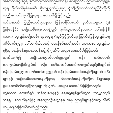
အကောင်းဆုံးဆုရ ဒုတိယဗိုလ်ဒေါ်ယဉ်မင်းသန့်၊ ရေကြောင်းပညာစာပေထူးချွန်
ဆုရ ဗိုလ်ဒေါ်ချစ်မေဇင်၊ ချီးကျူးဂုဏ်ပြုဆုရ ဗိုလ်ကြီးထက်ဝတ်ရည်စိုးတို့ကို
လည်းကောင်း ဂုဏ်ပြုဆုများ ပေးအပ်ချီးမြှင့်သည်။
ယင်းနောက် ပြည်ထောင်စုသမ္မတ မြန်မာနိုင်ငံတော် ဒုတိယသမ္မတ (၂)
မြန်မာနိုင်ငံ အမျိုးသမီးရေးရာအဖွဲ့ချုပ် ဂုဏ်ထူးဆောင်နာယက ဒေါ်နန်းနီနီ
အေးက ထူးချွန်အမျိုးသမီး ရဲမေဆုရ ရဲအုပ်မြင့်မြတ်သူ၊ ကြက်ခြေနီထူးချွန်ဆုရ
ခရိုင်တပ်ဖွဲ့မှူး ဒေါ်ထက်အိဝေနှင့် မသန်စွမ်းအမျိုးသမီး အားကစားထူးချွန်ဆု
ရရှိသူ မနန်းစန်းရတနာထွန်းတို့ကို ဂုဏ်ပြုဆုများ ပေးအပ်ချီးမြှင့်သည်။
ဆက်လက်၍ အမျိုးသားလွှတ်တော်ဥက္ကဋ္ဌ၏ ဇနီး၊ တပ်မတော်
ကာကွယ်ရေးဦးစီးချုပ်၏ ဇနီး၊ ဒုတိယတပ်မတော်ကာကွယ်ရေးဦးစီးချုပ်၏
ဇနီး၊ ပြည်သူ့လွှတ်တော်ဒုတိယဥက္ကဋ္ဌ၏ ဇနီး၊ ပြည်ထောင်စုဝန်ကြီးများ၏ ဇနီး
များနှင့် အမျိုးသမီးရေးရာဝန်ကြီးဌာန ပြည်ထောင်စုဝန်ကြီးတို့က စီးပွားရေး
စွမ်းဆောင်ရှင်ဆုရရှိကြသူများကို ဂုဏ်ပြုဆုများ ပေးအပ်ချီးမြှင့်ကြသည်။
ထို့နောက် တေးသံရှင် ဟန်ထူးဈာန်နှင့် နွေးနွေးချစ်ဖွယ်တို့က “ကမ္ဘာတည်
သရွေ့” တေးသီချင်းဖြင့် အနုပညာဦးစီးဌာနမှ အနုပညာရှင်များနှင့်အတူ သီဆို
ကပြဖျော်ဖြေတင်ဆက်ကြသည်။