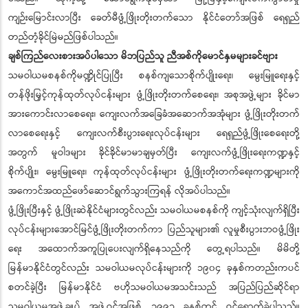
ကျဉ်းမြောင်းလာပြီး ခေတ်မီဖွံ့ဖြိုးတိုးတက်သော နိုင်ငံတော်အဖြစ် ရေရှည်
တည်တံ့ခိုင်မြဲမည်ဖြစ်ပါသည်။
ချစ်ကြည်လေးစားအပ်ပါသော မိဘပြည်သူ ညီအစ်ကိုမောင်နှမများခင်ဗျား
သမဝါယမစနစ်ကိုမဏ္ဍိုင်ပြုပြီး စနစ်ကျသောစိုက်ပျိုးရေး၊ မွေးမြူရေးနှင့်
တန်ဖိုးမြှင့်ကုန်ထုတ်လုပ်ငန်းများ ဖွံ့ဖြိုးတိုးတက်စေရေး၊ အစုအဖွဲ့များ ခိုင်မာ
အားကောင်းလာစေရေး၊ ကျေးလက်အခြေခံအဆောက်အအုံများ ဖွံ့ဖြိုးတိုးတက်
လာစေရေးနှင့် ကျေးလက်စီးပွားရေးလုပ်ငန်းများ ရေရှည်ဖွံ့ဖြိုးစေရေးတို့
အတွက် မူဝါဒများ ခိုင်ခိုင်မာမာချမှတ်ပြီး ကျေးလက်ဖွံ့ဖြိုးရေးကဏ္ဍနှင့်
စိုက်ပျိုး၊ မွေးမြူရေး၊ ကုန်ထုတ်လုပ်ငန်းများ ဖွံ့ဖြိုးတိုးတက်ရေးကဏ္ဍများကို
အကောင်အထည်ဖော်ဆောင်ရွက်သွားကြရန် လိုအပ်ပါသည်။
ဖွံ့ဖြိုးပြီးနှင့် ဖွံ့ဖြိုးဆဲနိုင်ငံများတွင်လည်း သမဝါယမစနစ်ကို ကျင့်သုံးလျက်ရှိပြီး
လုပ်ငန်းများအောင်မြင်ဖွံ့ဖြိုးတိုးတက်ကာ ပြည်သူများ၏ လူမှုစီးပွားဘဝဖွံ့ဖြိုး
ရေး အထောက်အကူပြုပေးလျက်ရှိနေသည်ကို တွေ့ရပါသည်။ မိမိတို့
မြန်မာနိုင်ငံတွင်လည်း သမဝါယမလုပ်ငန်းများကို ၁၉၀၄ ခုနှစ်ကတည်းကပင်
စတင်ခဲ့ပြီး မြန်မာနိုင်ငံ ဗဟိုသမဝါယမအသင်းသည် အပြည်ပြည်ဆိုင်ရာ
သမဝါယမအဖွဲ့ချုပ် အဖွဲ့ဝင်အဖြစ် ၁၉၉၃ ခုနှစ်တွင် ဝင်ရောက်ခဲ့ပါသည်။