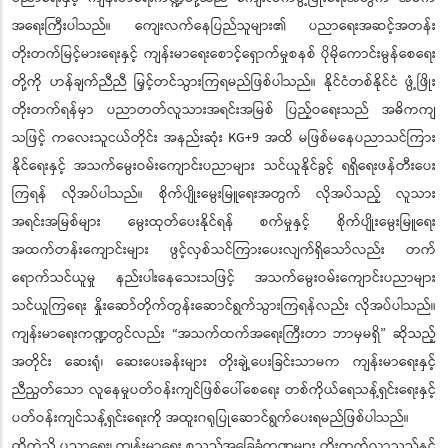
အရေးကြီးပါသည်။ ကျေးလက်နေပြည်သူများ၏ ပညာရေးအဆင့်အတန်း
တိုးတက်မြင့်မားရေးနှင့် ကျန်းမာရေးစောင့်ရှောက်မှုစနစ် ပိုမိုကောင်းမွန်စေရေး
တို့ကို ဟန်ချက်ညီညီ မြှင့်တင်သွားကြရမည်ဖြစ်ပါသည်။ နိုင်ငံတစ်နိုင်ငံ ဖွံ့ဖြိုး
တိုးတက်ရန်မှာ ပညာတတ်လူသားအရင်းအမြစ် ပြည့်ဝရေးသည် အဓိကကျ
သဖြင့် ကလေးသူငယ်တိုင်း အနည်းဆုံး KG+9 အထိ မဖြစ်မနေပညာသင်ကြား
နိုင်ရေးနှင့် အသက်မွေးဝမ်းကျောင်းပညာများ သင်ယူနိုင်ခွင့် ရရှိရေးဖန်တီးပေး
ကြရန် လိုအပ်ပါသည်။ စိုက်ပျိုးမွေးမြူရေးအတွက် လိုအပ်သည့် လူသား
အရင်းအမြစ်များ မွေးထုတ်ပေးနိုင်ရန် စက်မှုနှင့် စိုက်ပျိုးမွေးမြူရေး
အထက်တန်းကျောင်းများ ဖွင့်လှစ်သင်ကြားပေးလျက်ရှိသော်လည်း တက်
ရောက်သင်ယူမှု နည်းပါးနေသေးသဖြင့် အသက်မွေးဝမ်းကျောင်းပညာများ
သင်ယူကြရေး နှိုးဆော်တိုက်တွန်းဆောင်ရွက်သွားကြရန်လည်း လိုအပ်ပါသည်။
ကျန်းမာရေးကဏ္ဍတွင်လည်း “အသက်ထက်အရေးကြီးတာ ဘာမှမရှိ” ဆိုသည့်
အတိုင်း ဆေးရုံ၊ ဆေးပေးခန်းများ တိုးချဲ့ပေးခြင်းသာမက ကျန်းမာရေးနှင့်
ညီညွတ်သော လူနေမှုပတ်ဝန်းကျင်ဖြစ်ပေါ်စေရေး တစ်ကိုယ်ရေသန့်ရှင်းရေးနှင့်
ပတ်ဝန်းကျင်သန့်ရှင်းရေးကို အထူးဂရုပြုဆောင်ရွက်ပေးရမည်ဖြစ်ပါသည်။
ထိုကဲ့သို့ ပညာရေး၊ ကျန်းမာရေး စသည့်အခြေခံကဏ္ဍများ တိုးတက်လာသည်နှင့်