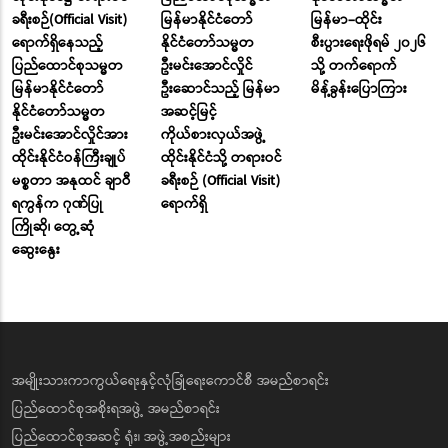
ခရီးစဉ်(Official Visit)
မြန်မာနိုင်ငံတော်
မြန်မာ–ထိုင်း
ရောက်ရှိနေသည့်
နိုင်ငံတော်သမ္မတ
စီးပွားရေးဖိုရမ် ၂၀၂၆
ပြည်ထောင်စုသမ္မတ
ဦးမင်းအောင်လှိုင်
သို့ တက်ရောက်
မြန်မာနိုင်ငံတော်
ဦးဆောင်သည့် မြန်မာ
မိန့်ခွန်းပြောကြား
နိုင်ငံတော်သမ္မတ
အဆင့်မြင့်
ဦးမင်းအောင်လှိုင်အား
ကိုယ်စားလှယ်အဖွဲ့
ထိုင်းနိုင်ငံဝန်ကြီးချုပ်
ထိုင်းနိုင်ငံသို့ တရားဝင်
မစ္စတာ အနုထင် ချာဝီ
ခရီးစဉ် (Official Visit)
ရကွန်က ဂုဏ်ပြု
ရောက်ရှိ
ကြိုဆို၊ တွေ့ဆုံ
ဆွေးနွေး
အမျိုးသားကာကွယ်ရေးနှင့်လုံခြုံရေးကောင်စီ အမည်စာရင်း
ပြည်ထောင်စုအစိုးရအဖွဲ့ အမည်စာရင်း
ပြည်ထောင်စုအဆင့် ရုံး၊ အဖွဲ့အစည်းများ