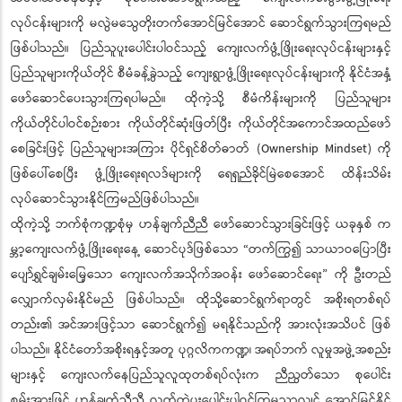
လုပ်ငန်းများကို မလွဲမသွေတိုးတက်အောင်မြင်အောင် ဆောင်ရွက်သွားကြရမည်
ဖြစ်ပါသည်။ ပြည်သူပူးပေါင်းပါဝင်သည့် ကျေးလက်ဖွံ့ဖြိုးရေးလုပ်ငန်းများနှင့်
ပြည်သူများကိုယ်တိုင် စီမံခန့်ခွဲသည့် ကျေးရွာဖွံ့ဖြိုးရေးလုပ်ငန်းများကို နိုင်ငံအနှံ့
ဖော်ဆောင်ပေးသွားကြရပါမည်။ ထိုကဲ့သို့ စီမံကိန်းများကို ပြည်သူများ
ကိုယ်တိုင်ပါဝင်စဉ်းစား ကိုယ်တိုင်ဆုံးဖြတ်ပြီး ကိုယ်တိုင်အကောင်အထည်ဖော်
စေခြင်းဖြင့် ပြည်သူများအကြား ပိုင်ရှင်စိတ်ဓာတ် (Ownership Mindset) ကို
ဖြစ်ပေါ်စေပြီး ဖွံ့ဖြိုးရေးရလဒ်များကို ရေရှည်ခိုင်မြဲစေအောင် ထိန်းသိမ်း
လုပ်ဆောင်သွားနိုင်ကြမည်ဖြစ်ပါသည်။
ထိုကဲ့သို့ ဘက်စုံကဏ္ဍစုံမှ ဟန်ချက်ညီညီ ဖော်ဆောင်သွားခြင်းဖြင့် ယခုနှစ် က
မ္ဘာ့ကျေးလက်ဖွံ့ဖြိုးရေးနေ့ ဆောင်ပုဒ်ဖြစ်သော “တက်ကြွ၍ သာယာဝပြောပြီး
ပျော်ရွှင်ချမ်းမြေ့သော ကျေးလက်အသိုက်အဝန်း ဖော်ဆောင်ရေး” ကို ဦးတည်
လျှောက်လှမ်းနိုင်မည် ဖြစ်ပါသည်။ ထိုသို့ဆောင်ရွက်ရာတွင် အစိုးရတစ်ရပ်
တည်း၏ အင်အားဖြင့်သာ ဆောင်ရွက်၍ မရနိုင်သည်ကို အားလုံးအသိပင် ဖြစ်
ပါသည်။ နိုင်ငံတော်အစိုးရနှင့်အတူ ပုဂ္ဂလိကကဏ္ဍ၊ အရပ်ဘက် လူမှုအဖွဲ့အစည်း
များနှင့် ကျေးလက်နေပြည်သူလူထုတစ်ရပ်လုံးက ညီညွတ်သော စုပေါင်း
စွမ်းအားဖြင့် ဟန်ချက်ညီညီ လက်တွဲပူးပေါင်းပါဝင်ကြမှသာလျှင် အောင်မြင်နိုင်