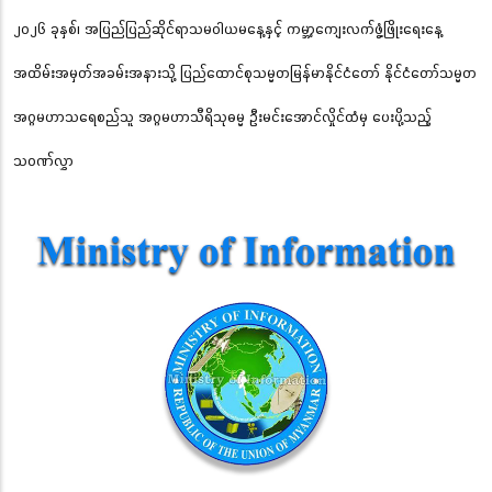
၂၀၂၆ ခုနှစ်၊ အပြည်ပြည်ဆိုင်ရာသမဝါယမနေ့နှင့် ကမ္ဘာ့ကျေးလက်ဖွံ့ဖြိုးရေးနေ့
အထိမ်းအမှတ်အခမ်းအနားသို့ ပြည်ထောင်စုသမ္မတမြန်မာနိုင်ငံတော် နိုင်ငံတော်သမ္မတ
အဂ္ဂမဟာသရေစည်သူ အဂ္ဂမဟာသီရိသုဓမ္မ ဦးမင်းအောင်လှိုင်ထံမှ ပေးပို့သည့်
သဝဏ်လွှာ