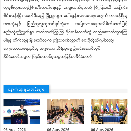
လူမှုစီးပွားဘဝဖွံ့ဖြိုးတိုးတက်ရေးနှင့် ကျေးလက်မှသည် မြို့ပြအထိ သန့်ရှင်း၊
စိမ်းလန်းပြီး ခေတ်မီသည့် မြို့ရွာများ ပေါ်ထွန်းလာစေရေးအတွက် တာဝန်ရှိသူ
အားလုံးနှင့် ပြည်သူလူထုတစ်ရပ်လုံးက အမျိုးသားရေးအသိစိတ်ဓာတ်ဖြင့်
စည်းလုံးညီညွတ်စွာ တက်တက်ကြွကြွ ဝိုင်းဝန်းလက်တွဲ တည်ဆောက်သွားကြ
ပါရန် တိုက်တွန်းနှိုးဆော်လျက် ဤသဝဏ်လွှာကို ပေးပို့လိုက်ရပါသည်။
အဂ္ဂမဟာသရေစည်သူ အဂ္ဂမဟာ သီရိသုဓမ္မ ဦးမင်းအောင်လှိုင်
နိုင်ငံတော်သမ္မတ၊ ပြည်ထောင်စုသမ္မတမြန်မာနိုင်ငံတော်
နောက်ဆုံးရသတင်းများ
06 Aug, 2026
06 Aug, 2026
06 Aug, 2026