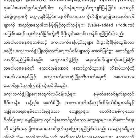
စုပေါင်းဆောင်ရွက်မည်ဆိုပါက လုပ်ငန်းများလွယ်ကူလျင်မြန်ခြင်း၊ လေလွင့်
ဆုံးရှုံးမှုများကို လျှော့ချနိုင်ခြင်း၊ ထွက်ရှိလာသော စိုက်ပျိုးမွေးမြူရေးထုတ်ကုန်
များကို အရည်အသွေးမီတန်ဖိုးမြှင့်ထုတ်ကုန်များ (Value-added Products)
အဖြစ်အဆင့် ထုတ်လုပ်ခြင်းတို့ကို ပိုမိုလုပ်ဆောင်လာနိုင်မည်ဖြစ်ပါသည်။
သမဝါယမစနစ်မှတစ်ဆင့် ကျေးလက်နေပြည်သူများ စီးပွားပိုမိုဖြစ်ထွန်းလာ
စေပြီး ကျေးလက်ဖွံ့ဖြိုးတိုးတက်ရေးလုပ်ငန်းများကို အောင်မြင်စွာ ဆောင်ရွက်
လာနိုင်မည်ဖြစ်ပါသည်။ ကျေးလက်ဖွံ့ဖြိုး ရေးလုပ်ငန်းများကိုအခြေခံပြီး
သမဝါယမစနစ်ကို ကောင်းမွန်အောင် ဆောင်ရွက်သွားရန် လိုအပ်သကဲ့သို့
သမဝါယမစနစ်ဖြင့် ကျေးလက်ဒေသဖွံ့ဖြိုးတိုးတက်ရေးကို အလေးထား
ဆောင်ရွက်သွားကြရန် လိုအပ်ပါသည်။
ကျေးလက်ဖွံ့ဖြိုးရေးအတွက်လုပ်ငန်းစဉ်များ ချမှတ်ဆောင်ရွက်ရာတွင်
စိမ်းလန်း၊ သန့်ရှင်း၊ ခေတ်မီပြီး သဘာဝပတ်ဝန်းကျင်ထိန်းသိမ်းမှုစနစ်နှင့်
ကျန်းမာရေးစနစ်ကောင်းမွန်သော ကျေးရွာများ၊ ခေတ်မီစနစ်ကျသော
စိုက်ပျိုးရေး၊ မွေးမြူရေး၊ လုပ်ငန်းဆောင်ရွက်သော ကျေးရွာများ ဖော်ဆောင်ရေး
ကို မဖြစ်မနေ ဦးစားပေးဆောင်ရွက်သွားကြရမည်ဖြစ်ပါသည်။ ယနေ့ရာသီဥတု
ပြောင်းလဲမှု အကျိုးဆက်များကို အဆိုးရွားဆုံးခံစားနေရသူများမှာ ကျေးလက်