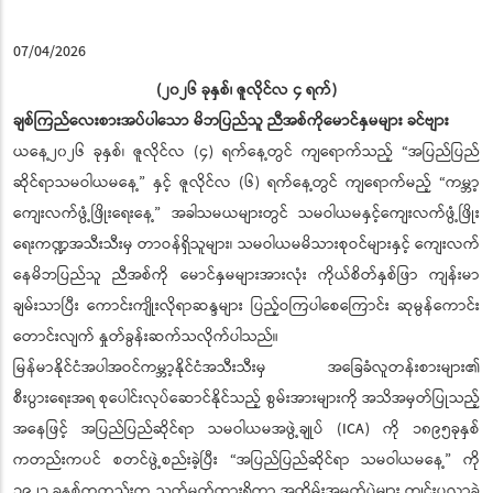
07/04/2026
(၂၀၂၆ ခုနှစ်၊ ဇူလိုင်လ ၄ ရက်)
ချစ်ကြည်လေးစားအပ်ပါသော မိဘပြည်သူ ညီအစ်ကိုမောင်နှမများ ခင်ဗျား
ယနေ့၂၀၂၆ ခုနှစ်၊ ဇူလိုင်လ (၄) ရက်နေ့တွင် ကျရောက်သည့် “အပြည်ပြည်
ဆိုင်ရာသမဝါယမနေ့” နှင့် ဇူလိုင်လ (၆) ရက်နေ့တွင် ကျရောက်မည့် “ကမ္ဘာ့
ကျေးလက်ဖွံ့ဖြိုးရေးနေ့” အခါသမယများတွင် သမဝါယမနှင့်ကျေးလက်ဖွံ့ဖြိုး
ရေးကဏ္ဍအသီးသီးမှ တာဝန်ရှိသူများ၊ သမဝါယမမိသားစုဝင်များနှင့် ကျေးလက်
နေမိဘပြည်သူ ညီအစ်ကို မောင်နှမများအားလုံး ကိုယ်စိတ်နှစ်ဖြာ ကျန်းမာ
ချမ်းသာပြီး ကောင်းကျိုးလိုရာဆန္ဒများ ပြည့်ဝကြပါစေကြောင်း ဆုမွန်ကောင်း
တောင်းလျက် နှုတ်ခွန်းဆက်သလိုက်ပါသည်။
မြန်မာနိုင်ငံအပါအဝင်ကမ္ဘာ့နိုင်ငံအသီးသီးမှ အခြေခံလူတန်းစားများ၏
စီးပွားရေးအရ စုပေါင်းလုပ်ဆောင်နိုင်သည့် စွမ်းအားများကို အသိအမှတ်ပြုသည့်
အနေဖြင့် အပြည်ပြည်ဆိုင်ရာ သမဝါယမအဖွဲ့ချုပ် (ICA) ကို ၁၈၉၅ခုနှစ်
ကတည်းကပင် စတင်ဖွဲ့စည်းခဲ့ပြီး “အပြည်ပြည်ဆိုင်ရာ သမဝါယမနေ့” ကို
၁၉၂၃ ခုနှစ်ကတည်းက သတ်မှတ်ထားရှိကာ အထိမ်းအမှတ်ပွဲများ ကျင်းပလာခဲ့