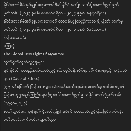
နိုင်ငံတော်စီမံအုပ်ချုပ်ရေးကောင်စီ၏ နိုင်ငံအကျိုး သယ်ပိုးဆောင်ရွက်ချက်
မှတ်တမ်း (၂၀၂၃ ခုနှစ်၊ ဖေဖော်ဝါရီလ - ၂၀၂၄ ခုနှစ်၊ ဇန်နဝါရီလ)
နိုင်ငံတော်စီမံအုပ်ချုပ်ရေးကောင်စီ တာဝန်ယူခဲ့သည့်ကာလ ဖွံ့ဖြိုးတိုးတက်မှု
မှတ်တမ်း (၂၀၂၁ ခုနှစ်၊ ဖေဖော်ဝါရီလ - ၂၀၂၃ ခုနှစ်၊ ဒီဇင်ဘာလ)
မြန်မာ့အလင်း
ကြေးမုံ
The Global New Light Of Myanmar
တိုက်ရိုက်ထုတ်လွှင့်မှုများ
ရုပ်မြင်သံကြားနှင့်အသံထုတ်လွှင့်ခြင်း လုပ်ငန်းဆိုင်ရာ လိုက်နာရမည့် ကျင့်ဝတ်
များ (Code of Ethics)
(၇၅)နှစ်မြောက် မြန်မာ-ရုရှား သံတမန်ဆက်သွယ်ထူထောင်မှုအထိမ်းအမှတ်
မြန်မာ-ရုရှားချစ်ကြည်ရေးနှင့်ပူးပေါင်းဆောင်ရွက်မှု သမိုင်းဓာတ်ပုံမှတ်တမ်း
(၁၉၄၈-၂၀၂၃)
ဆက်သွယ်ရေးကွန်ရက်ကိုအသုံးပြု၍ ရုပ်ရှင်ကားထုတ်လွှင့်ပြသခြင်းလုပ်ငန်း
မှတ်ပုံတင်လက်မှတ်လျှောက်လွှာ