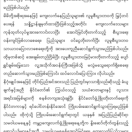
မည်ဖြစ်ပါသည်။
မိမိတို့အစိုးရအနေဖြင့် ကျေးလက်နေပြည်သူများ၏ လူမှုစီးပွားဘဝကို မြှင့်တင်
ပေးရန် သန္နိဋ္ဌာန်ချမှတ်ထားပြီးဖြစ်သည့်အတိုင်း ကျေးလက်ဒေသများ
ကုန်ထုတ်လုပ်မှုအားကောင်းလာပြီး အောင်မြင်တိုးတက်သည့် စီးပွားရေး
ဝန်းကျင်ဖြစ်လာစေရေး၊ ပြည်သူများ ဝင်ငွေတိုးတက်ပြီး လူမှုစီးပွားဘဝ
သာယာဝပြောလာစေရေးတို့ကို အားပေးကူညီဆောင်ရွက်သွားမည်ဖြစ်ပါသည်။
ထိုမှတစ်ဆင့် အေးချမ်းတည်ငြိမ်ပြီး လူမှုစီးပွားဘဝမြင့်မားတိုးတက်သည့် ပျော်
ရွှင်ချမ်းမြေ့သော လူ့အသိုက်အဝန်းကြီးအဖြစ်သို့ မလွဲမသွေရောက်ရှိစေရေး
တည်ဆောက်သွားမည်ဖြစ်ကြောင်း ထပ်လောင်းပြောကြား လိုပါသည်။
နိဂုံးချုပ်အနေဖြင့် တိုင်းပြည်အင်အားသည် ပြည်တွင်းမှာသာရှိသည်ဆိုသည့် ခံယူ
ချက်နှင့်အညီ နိုင်ငံတော်၏ ကြွယ်ဝသည့် သယံဇာတများနှင့် လူသား
အရင်းအမြစ်များကို စနစ်တကျအသုံးချပြီး နိုင်ငံတော်ဖွံ့ဖြိုးတိုးတက်ရေးကို
နိုင်ငံတကာနှင့် ရင်ပေါင်တန်းနိုင်အောင် ကြိုးပမ်းဆောင်ရွက်သွားကြရမည်ဖြစ်
ပါသည်။ ထိုကဲ့သို့ ကြိုးပမ်းဆောင်ရွက်ရာတွင် ယခုနှစ် အပြည်ပြည်ဆိုင်ရာ
သမဝါယမနေ့နှင့် ကမ္ဘာ့ကျေးလက်ဖွံ့ဖြိုးရေးနေ့တို့က နှိုးဆော်တိုက်တွန်းသည့်
ဆောင်ပုဒ်များနှင့်အညီ သမဝါယမစနစ်အောင်မြင်ရေး၊ ကျေးလက်ပြည်သူများ