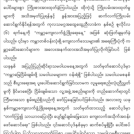
ပေါင်းများစွာ ကြိုးစားအားထုတ်ခဲ့ကြပါသည်။ ထိုကဲ့သို့ ကြိုးပမ်းအားထုတ်မှု
များကို အသိအမှတ်ပြုရန်နှင့် ခွန်အားအပြည့်ဖြင့် ဆက်လက်ကြိုးပမ်း
ဆောင်ရွက်နိုင်ရန်အတွက် ကုလသမဂ္ဂအထွေထွေညီလာခံက နှစ်စဉ် ဇူလိုင်လ
(၆) ရက်နေ့ကို “ကမ္ဘာ့ကျေးလက်ဖွံ့ဖြိုးရေးနေ့” အဖြစ် ဆုံးဖြတ်ချမှတ်ခဲ့
ပါသည်။ ၎င်းမှာ ကမ္ဘာတစ်ဝန်းလုံးရှိ ကျေးလက်ဒေသများ၏ အရေးကြီးပုံကို က
မ္ဘာ့ခေါင်းဆောင်များက အလေးအနက်ထားအသိအမှတ်ပြုလိုက်ခြင်းပင် ဖြစ်
ပါသည်။
ယခုနှစ် အပြည်ပြည်ဆိုင်ရာသမဝါယမနေ့အတွက် သတ်မှတ်ဆောင်ပုဒ်မှာ
“ကမ္ဘာမြေငြိမ်းချမ်းဖို့ သမဝါယမများက ဝန်းရံစို့” ဖြစ်ပါသည်။ သမဝါယမစနစ်
သည် စီးပွားရေးအရ ပူးပေါင်းဆောင်ရွက်ခြင်းသာမက လူမှုရေးစည်းလုံးညီညွတ်
မှုကို ခိုင်မာစေပြီး ငြိမ်းချမ်းသော လူ့အဖွဲ့အစည်းများကို တည်ဆောက်ရာတွင်
ကြီးမားသော စွမ်းရည်ရှိသည်ကို ဖော်ပြနေခြင်းပင်ဖြစ်ပါသည်။ အလားတူ ယခု
နှစ်ကမ္ဘာ့ကျေးလက်ဖွံ့ဖြိုးရေးနေ့အတွက် သတ်မှတ်ထားသည့် ဆောင်ပုဒ်မှာ
“တက်ကြွ၍ သာယာဝပြောပြီး ပျော်ရွှင်ချမ်းမြေ့သော ကျေးလက်အသိုက်အဝန်း
ဖော်ဆောင်ရေး” ဖြစ်ပါသည်။ ၎င်းဆောင်ပုဒ်နှစ်ခုမှာ ဆက်စပ်မှုရှိပြီး ပေါင်းစပ်
ကြည့်ပါက ပြည်သူလူထုတက်ကြွစွာ ပူးပေါင်းပါဝင်သော သမဝါယမစီးပွားရေး