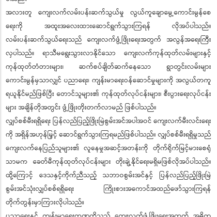
အလားတူ ကျေးလက်လမ်းပန်းဆက်သွယ်မှု လွယ်ကူချောမွေ့ကောင်းမွန်စေ
ရေးကို အထူးအလေးထားဆောင်ရွက်သွားကြရန် လိုအပ်ပါသည်။
လမ်းပန်းဆက်သွယ်ရေးသည် ကျေးလက်ဖွံ့ဖြိုးရေးအတွက် အလွန်အရေးကြီး
လှပါသည်။ ရာသီမရွေးသွားလာနိုင်သော ကျေးလက်ကုန်ထုတ်လမ်းများနှင့်
ကုန်ထုတ်တံတားများ၊ ဆက်စပ်ချိတ်ဆက်နေသော ရွာတွင်းလမ်းများ
ကောင်းမွန်မှသာလျှင် ပညာရေး၊ ကျန်းမာရေးဝန်ဆောင်မှုများကို အလွယ်တကူ
ရယူနိုင်မည်ဖြစ်ပြီး တောင်သူများ၏ ကုန်ထုတ်လုပ်ငန်းများ၊ စီးပွားရေးလုပ်ငန်း
များ အချိန်တိုအတွင်း ဖွံ့ဖြိုးတိုးတက်လာမည် ဖြစ်ပါသည်။
လျှပ်စစ်မီးရရှိရေး ပြန်လည်ပြည့်ဖြိုးမြဲစွမ်းအင်အပါအဝင် ကျေးလက်မီးလင်းရေး
ကို အရှိန်အဟုန်မြှင့် ဆောင်ရွက်သွားကြရမည်ဖြစ်ပါသည်။ လျှပ်စစ်မီးရရှိမှုသည်
ကျေးလက်နေပြည်သူများ၏ လူနေမှုအဆင့်အတန်းကို တိုက်ရိုက်မြင့်မားစေရုံ
သာမက ခေတ်မီကုန်ထုတ်လုပ်ငန်းများ တိုးချဲ့နိုင်ရေးမရှိမဖြစ်လိုအပ်ပါသည်။
ထို့ကြောင့် ဒေသနှင့်ကိုက်ညီသည့် သဘာဝစွမ်းအင်နှင့် ပြန်လည်ပြည့်ဖြိုးမြဲ
စွမ်းအင်သုံးလျှပ်စစ်ရရှိရေး ကြိုးစားအကောင်အထည်ဖော်သွားကြရန်
တိုက်တွန်းမှာကြားလိုပါသည်။
ပညာရေးနှင့် ကျန်းမာရေးကဏ္ဍတို့သည် ကျေးလက်ဖွံ့ဖြိုးရေးအတွက် အဓိက