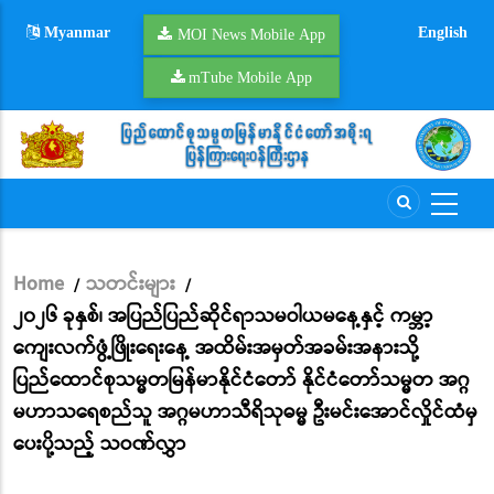
Skip
Myanmar
English
to
MOI News Mobile App
main
mTube Mobile App
content
Home
သတင်းများ
/
/
Breadcrumb
၂၀၂၆ ခုနှစ်၊ အပြည်ပြည်ဆိုင်ရာသမဝါယမနေ့နှင့် ကမ္ဘာ့
ကျေးလက်ဖွံ့ဖြိုးရေးနေ့ အထိမ်းအမှတ်အခမ်းအနားသို့
ပြည်ထောင်စုသမ္မတမြန်မာနိုင်ငံတော် နိုင်ငံတော်သမ္မတ အဂ္ဂ
မဟာသရေစည်သူ အဂ္ဂမဟာသီရိသုဓမ္မ ဦးမင်းအောင်လှိုင်ထံမှ
ပေးပို့သည့် သဝဏ်လွှာ