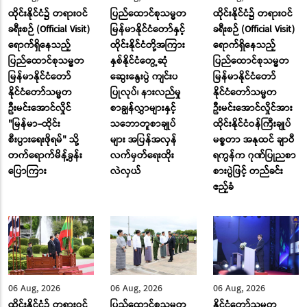
ထိုင်းနိုင်ငံ၌ တရားဝင်
ပြည်ထောင်စုသမ္မတ
ထိုင်းနိုင်ငံ၌ တရားဝင်
ခရီးစဉ် (Official Visit)
မြန်မာနိုင်ငံတော်နှင့်
ခရီးစဉ် (Official Visit)
ရောက်ရှိနေသည့်
ထိုင်းနိုင်ငံတို့အကြား
ရောက်ရှိနေသည့်
ပြည်ထောင်စုသမ္မတ
နှစ်နိုင်ငံတွေ့ဆုံ
ပြည်ထောင်စုသမ္မတ
မြန်မာနိုင်ငံတော်
ဆွေးနွေးပွဲ ကျင်းပ
မြန်မာနိုင်ငံတော်
နိုင်ငံတော်သမ္မတ
ပြုလုပ်၊ နားလည်မှု
နိုင်ငံတော်သမ္မတ
ဦးမင်းအောင်လှိုင်
စာချွန်လွှာများနှင့်
ဦးမင်းအောင်လှိုင်အား
"မြန်မာ-ထိုင်း
သဘောတူစာချုပ်
ထိုင်းနိုင်ငံဝန်ကြီးချုပ်
စီးပွားရေးဖိုရမ်" သို့
များ အပြန်အလှန်
မစ္စတာ အနုထင် ချာဝီ
တက်ရောက်မိန့်ခွန်း
လက်မှတ်ရေးထိုး
ရကွန်က ဂုဏ်ပြုညစာ
ပြောကြား
လဲလှယ်
စားပွဲဖြင့် တည်ခင်း
ဧည့်ခံ
06 Aug, 2026
06 Aug, 2026
06 Aug, 2026
ထိုင်းနိုင်ငံ၌ တရားဝင်
ပြည်ထောင်စုသမ္မတ
နိုင်ငံတော်သမ္မတ