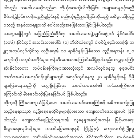
ပါသည်။ သမဝါယမဆိုသည်မှာ ကိုယ့်အားကိုယ်ကိုးခြင်း၊ အများဆန္ဒနှင့်အညီ
စီမံခန့်ခွဲခြင်း၊ တန်းတူညီမျှခြင်းနှင့် စည်းလုံးညီညွတ်ခြင်းဆိုသည့် အဓိပ္ပာယ်ပြည့်
ဝသည့် အနှစ်သာရများကို ပေါင်းစည်းအခြေခံထားခြင်းဖြစ်ပါသည်။
ယနေ့အချိန်တွင် အပြည်ပြည်ဆိုင်ရာ သမဝါယမအဖွဲ့ချုပ်အဖွဲ့ဝင် နိုင်ငံပေါင်း
(၁၀၆) နိုင်ငံတွင် အသင်းသားပေါင်း (၁) ဘီလီယံကျော် ပါဝင်ဖွဲ့စည်းထားပြီး က
မ္ဘာ့အလုပ်လုပ်ကိုင်သူ လူဦးရေ၏ ၁၀ ရာခိုင်နှုန်းဖြစ်သော လူဦးရေသန်း ၈၂၀
ကျော်ကို အလုပ်အကိုင်များ ဖန်တီးပေးထားကြောင်းသိရှိရပါသည်။ ကမ္ဘာ့အကြီး
ဆုံးနိုင်ငံတကာ လုပ်ငန်းစုကြီးများအားလုံးတွင် အလုပ်လုပ်နေသူ စုစုပေါင်း
ထက်သမဝါယမလုပ်ငန်းခွင်များတွင် အလုပ်လုပ်နေသူ ၂၀ ရာခိုင်နှုန်းခန့် ပိုမို
များပြားနေသည်ကို တွေ့ရှိရခြင်းမှာ သမဝါယမစနစ်၏ အင်အားကြီးမား
ကြောင်းကို မီးမောင်းထိုးပြနေခြင်းပင် ဖြစ်ပါသည်။
ထိုကဲ့သို့ ကြီးမားကျယ်ပြန့်သော သမဝါယမအင်အားစုကြီး၏ အဓိကအကျိုးပြု
သည့်နေရာသည် လူဦးရေနေထိုင်မှုများပြားသော ကျေးလက်ဒေသများပင် ဖြစ်
ပါသည်။ ကျေးလက်နေပြည်သူများ၏ လူနေမှုအဆင့်အတန်း မြင့်မားရေး၊
စီးပွားရေးလုပ်ငန်းများ အဆင်ပြေစေရေးနှင့် မြို့ပြနှင့် ကျေးလက်ဖွံ့ဖြိုးမှု
ကွာဟချက်များ ကျဉ်းမြောင်းစေရေးတို့အတွက် နိုင်ငံအသီးသီးက ဆယ်စုနှစ်