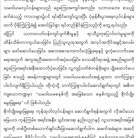
သမဝါယမလုပ်ငန်းများသည် ငွေကြေးအကျပ်အတည်း၊ သဘာဝဘေး စသည့်
ခက်ခဲသည့် ကာလများ၌ပင် ရင်ဆိုင်ကျော်လွှားပြီး ပုံမှန်စီးပွားရေးလုပ်ငန်းများ
ထက် ပိုမိုကြံ့ကြံ့ခံ၍ အောင်မြင်စွာ ရပ်တည်နိုင်ခဲ့ကြသည်ကို တွေ့ရပါသည်။
ထို့ပြင် သဘာဝပတ်ဝန်းကျင်ပျက်စီးမှုနှင့် ရာသီဥတုပြောင်းလဲမှုများကို
ထိန်းသိမ်းကာကွယ်ပေးခြင်း၊ ပြည်သူလူထုအတွက် အလုပ်အကိုင်အခွင့်အလမ်း
များ ဖော်ဆောင်ပေးခြင်း၊ အစားအစာဘေးကင်းလုံခြုံရေးနှင့် ဖူလုံလောက်ငစေ
ရေးအတွက် အကူအညီအထောက်အပံ့ပေးခြင်း၊ ဒေသဆိုင်ရာအဖွဲ့အစည်းများကို
ငွေကြေးအရင်းအနှီးထောက်ပံ့ပေးခြင်း၊ လူ့ကျင့်ဝတ်စံတန်ဖိုးများ ပျိုးထောင်ပေး
ခြင်း စသည့် အခန်းကဏ္ဍများတွင် သမဝါယမအသင်းအဖွဲ့များက တက်ကြွစွာ
ပါဝင်လျက်ရှိကြပါသည်။ ထိုကဲ့သို့ တက်ကြွစွာပါဝင်ဆောင်ရွက်ရာတွင် အဓိက
ကျသောကဏ္ဍမှာ “သမဝါယမစနစ်ကို အခြေခံသော စနစ်ကျသည့် စိုက်ပျိုး
မွေးမြူရေး” ပင် ဖြစ်ပါသည်။
စိုက်ပျိုးမွေးမြူရေး ကုန်ထုတ်လုပ်ငန်းများ ဆောင်ရွက်ရန်အတွက် လိုအပ်သော
မြေယာ၊ ကုန်ကြမ်း၊ အရင်းအနှီး၊ သွင်းအားစု၊ နည်းပညာနှင့် လူသားအရင်းအမြစ်
များကို တစ်ဦးတစ်ယောက်ချင်းသီးခြားဆောင်ရွက်ပါက အခက်အခဲများ၊ အဆင်
မပြေမှုများ ရှိနိုင်ပါသည်။ သမဝါယမအစုအဖွဲ့စနစ်ဖြင့် စနစ်တကျပူးပေါင်း၍