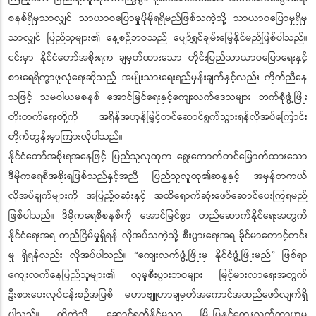
စနစ်ရှိမှသာလျှင် သာယာဝပြောမှုပိုမိုရရှိမည်ဖြစ်သကဲ့သို့ သာယာဝပြောမှုရှိမှ
သာလျှင် ပြည်သူများ၏ နေ့စဉ်ဘဝသည် ပျော်ရွှင်ချမ်းမြေ့နိုင်မည်ဖြစ်ပါသည်။
၎င်းမှာ နိုင်ငံတော်အစိုးရက ချမှတ်ထားသော တိုင်းပြည်သာယာဝပြောရေးနှင့်
စားရေရိက္ခာဖူလုံရေးဆိုသည့် အမျိုးသားရေးရည်မှန်းချက်နှင့်လည်း ကိုက်ညီနေ
သဖြင့် သမဝါယမစနစ် အောင်မြင်ရေးနှင့်ကျေးလက်ဒေသများ ဘက်စုံဖွံ့ဖြိုး
တိုးတက်ရေးတို့ကို အရှိန်အဟုန်မြှင့်တင်ဆောင်ရွက်သွားရန်လိုအပ်ကြောင်း
တိုက်တွန်းမှာကြားလိုပါသည်။
နိုင်ငံတော်အစိုးရအနေဖြင့် ပြည်သူလူထုက ရွေးကောက်တင်မြှောက်ထားသော
ဒီမိုကရေစီအစိုးရဖြစ်သည်နှင့်အညီ ပြည်သူလူထု၏ဆန္ဒနှင့် အမှန်တကယ်
လိုအပ်ချက်များကို အပြည့်ဝဆုံးနှင့် အထိရောက်ဆုံးဖော်ဆောင်ပေးကြရမည်
ဖြစ်ပါသည်။ ဒီမိုကရေစီစနစ်ကို အောင်မြင်စွာ တည်ဆောက်နိုင်ရေးအတွက်
နိုင်ငံရေးအရ တည်ငြိမ်မှုရှိရန် လိုအပ်သကဲ့သို့ စီးပွားရေးအရ ခိုင်မာတောင့်တင်း
မှု ရှိရန်လည်း လိုအပ်ပါသည်။ “ကျေးလက်ဖွံ့ဖြိုးမှ နိုင်ငံဖွံ့ဖြိုးမည်” ဖြစ်ရာ
ကျေးလက်နေပြည်သူများ၏ လူမှုစီးပွားဘဝများ မြင့်မားလာရေးအတွက်
ဦးစားပေးလုပ်ငန်းစဉ်အဖြစ် မဟာဗျူဟာချမှတ်အကောင်အထည်ဖော်လျက်ရှိ
ပါသည်။ ထိုကဲ့သို့ ဆောင်ရွက်နိုင်မှသာ မြို့ပြနှင့်ကျေးလက်ကွာဟမှု