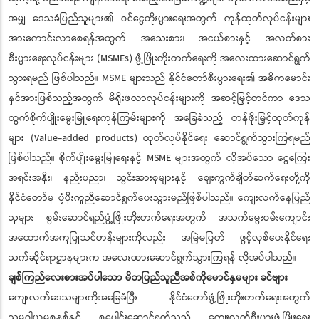
အမျှ ဒေသခံပြည်သူများ၏ ဝင်ငွေတိုးပွားရေးအတွက် ကုန်ထုတ်လုပ်ငန်းများ
အားကောင်းလာစေရန်အတွက် အသေးစား၊ အငယ်စားနှင့် အလတ်စား
စီးပွားရေးလုပ်ငန်းများ (MSMEs) ဖွံ့ဖြိုးတိုးတက်ရေးကို အလေးထားဆောင်ရွက်
သွားရမည် ဖြစ်ပါသည်။ MSME များသည် နိုင်ငံတော်စီးပွားရေး၏ အဓိကမောင်း
နှင်အားဖြစ်သည့်အတွက် မိရိုးဖလာလုပ်ငန်းများကို အဆင့်မြှင့်တင်ကာ ဒေသ
ထွက်စိုက်ပျိုးမွေးမြူရေးကုန်ကြမ်းများကို အခြေခံသည့် တန်ဖိုးမြှင့်ထုတ်ကုန်
များ (Value-added products) ထုတ်လုပ်နိုင်ရေး ဆောင်ရွက်သွားကြရမည်
ဖြစ်ပါသည်။ စိုက်ပျိုးမွေးမြူရေးနှင့် MSME များအတွက် လိုအပ်သော ငွေကြေး
အရင်းအနှီး၊ နည်းပညာ၊ သွင်းအားစုများနှင့် ဈေးကွက်ချိတ်ဆက်ရေးတို့ကို
နိုင်ငံတော်မှ ပံ့ပိုးကူညီဆောင်ရွက်ပေးသွားမည်ဖြစ်ပါသည်။ ကျေးလက်နေပြည်
သူများ စွမ်းဆောင်ရည်ဖွံ့ဖြိုးတိုးတက်ရေးအတွက် အသက်မွေးဝမ်းကျောင်း
အထောက်အကူပြုသင်တန်းများကိုလည်း အမြဲမပြတ် ဖွင့်လှစ်ပေးနိုင်ရေး
သက်ဆိုင်ရာဌာနများက အလေးထားဆောင်ရွက်သွားကြရန် လိုအပ်ပါသည်။
ချစ်ကြည်လေးစားအပ်ပါသော မိဘပြည်သူညီအစ်ကိုမောင်နှမများ ခင်ဗျား
ကျေးလက်ဒေသများကိုအခြေခံပြီး နိုင်ငံတော်ဖွံ့ဖြိုးတိုးတက်ရေးအတွက်
သမဝါယမစနစ်နှင့် စုပေါင်းဆောင်ရွက်သည့် ကျေးလက်စီးပွားဖွံ့ဖြိုးရေး