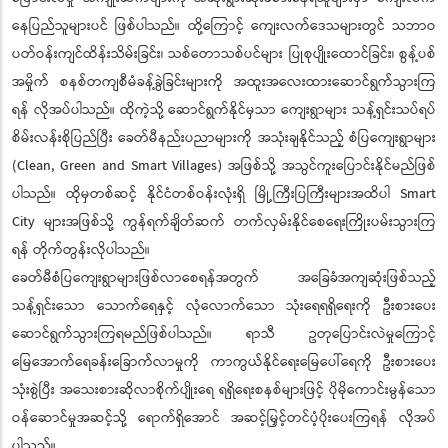
နေပြည်သူများပင် ဖြစ်ပါသည်။ ထို့ကြောင့် ကျေးလက်ဒေသများတွင် သဘာဝ
ပတ်ဝန်းကျင်ထိန်းသိမ်းခြင်း၊ သစ်တောသစ်ပင်များ ပြုစုပျိုးထောင်ခြင်း၊ စွန့်ပစ်
အမှိုက် စနစ်တကျစီမံခန့်ခွဲခြင်းများကို အထူးအလေးထားဆောင်ရွက်သွားကြ
ရန် လိုအပ်ပါသည်။ ထိုကဲ့သို့ ဆောင်ရွက်နိုင်မှသာ ကျေးရွာများ သန့်ရှင်းသပ်ရပ်
စိမ်းလန်းစိုပြည်ပြီး ခေတ်မီနည်းပညာများကို အသုံးချနိုင်သည့် စံပြကျေးရွာများ
(Clean, Green and Smart Villages) အဖြစ်သို့ အသွင်ကူးပြောင်းနိုင်မည်ဖြစ်
ပါသည်။ ထိုမှတစ်ဆင့် နိုင်ငံတစ်ဝန်းလုံးရှိ မြို့ကြီးပြကြီးများအထိပါ Smart
City များအဖြစ်သို့ ကွန်ရက်ချိတ်ဆက် တက်လှမ်းနိုင်စေရေးကြိုးပမ်းသွားကြ
ရန် တိုက်တွန်းလိုပါသည်။
ခေတ်မီစံပြကျေးရွာများဖြစ်လာစေရန်အတွက် အခြေခံအကျဆုံးဖြစ်သည့်
သန့်ရှင်းသော သောက်ရေနှင့် လုံလောက်သော သုံးရေရရှိရေးကို ဦးစားပေး
ဆောင်ရွက်သွားကြရမည်ဖြစ်ပါသည်။ ရာသီ ဥတုပြောင်းလဲမှုကြောင့်
မြေအောက်ရေခန်းခြောက်လာမှုကို ကာကွယ်နိုင်ရေးမြေပေါ်ရေကို ဦးစားပေး
သုံးစွဲပြီး အသေးစားဆိုလာစိုက်ပျိုးရေ ရရှိရေးစနစ်များဖြင့် ပိုမိုကောင်းမွန်သော
ဝန်ဆောင်မှုအဆင့်သို့ ရောက်ရှိအောင် အဆင့်မြှင့်တင်ပံ့ပိုးပေးကြရန် လိုအပ်
ပါသည်။