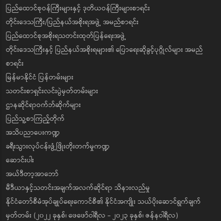
ပြည်ထောင်စုဝန်ကြီးများနှင့် ဒုတိယဝန်ကြီးများစာရင်း
တိုင်းဒေသကြီး/ပြည်နယ်အစိုးရအဖွဲ့ အမည်စာရင်း
ပြည်ထောင်စုအစိုးရသတင်းထုတ်ပြန်ရေးအဖွဲ့
တိုင်းဒေသကြီးနှင့် ပြည်နယ်အစိုးရများ၏ ပြောရေးဆိုခွင့်ပုဂ္ဂိုလ်များ အမည်
စာရင်း
မြန်မာနိုင်ငံ ပြန်တမ်းများ
သတင်းစာရှင်းလင်းပွဲမှတ်တမ်းများ
ဌာနဆိုင်ရာဝက်ဘ်ဆိုက်များ
ပြည်သူ့စာကြည့်တိုက်
အသိပညာပေးကဏ္ဍ
ခရီးသွားလုပ်ငန်းဖွံ့ဖြိုးတိုးတက်မှုကဏ္ဍ
ဆောင်းပါး
အယ်ဒီတာ့အာဘော်
မီဒီယာနှင့်သတင်းအချက်အလက်ဆိုင်ရာ သိနားလည်မှု
နိုင်ငံတော်စီမံအုပ်ချုပ်ရေးကောင်စီ၏ နိုင်ငံအကျိုး သယ်ပိုးဆောင်ရွက်ချက်
မှတ်တမ်း (၂၀၂၂ ခုနှစ်၊ ဖေဖော်ဝါရီလ - ၂၀၂၃ ခုနှစ်၊ ဇန်နဝါရီလ)